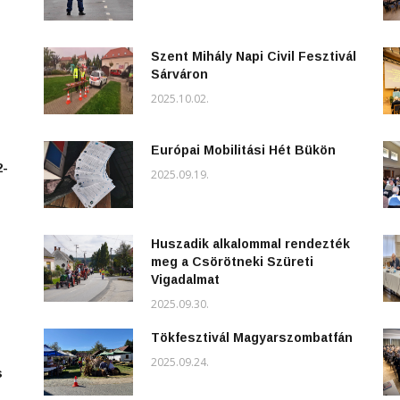
Szent Mihály Napi Civil Fesztivál
Sárváron
2025.10.02.
Európai Mobilitási Hét Bükön
2-
2025.09.19.
Huszadik alkalommal rendezték
meg a Csörötneki Szüreti
Vigadalmat
2025.09.30.
Tökfesztivál Magyarszombatfán
2025.09.24.
s