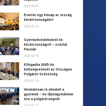
2025.06.05.
Évente egy hónap az ország
közbiztonságáért
2025.05.25.
Gyermekvédelemről és
közbiztonságról – ezúttal
Pacsán
2025.02.16.
Elfogadta 2025-ös
költségvetését az Országos
Polgárőr Szövetség
2025.01.18.
Hivatalosan is elindult a
gyermek – és ifjúságvédelem
éve a polgárőrségnél
2025.01.13.