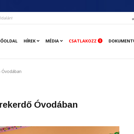
ldalán!
FŐOLDAL
HÍREK
MÉDIA
CSATLAKOZZ
DOKUMENT
dő Óvodában
erekerdő Óvodában