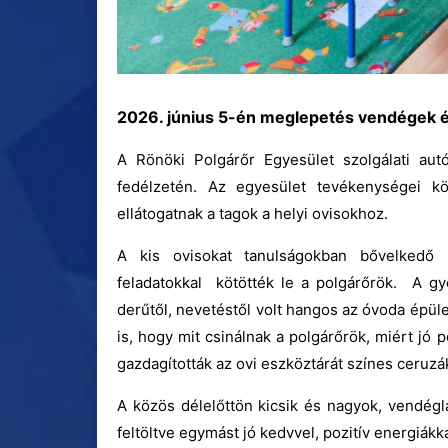
2026. június 5-én meglepetés vendégek ér
A Rönöki Polgárőr Egyesület szolgálati aut
fedélzetén. Az egyesület tevékenységei k
ellátogatnak a tagok a helyi ovisokhoz.
A kis ovisokat tanulságokban bővelkedő m
feladatokkal kötötték le a polgárőrök. A g
derűtől, nevetéstől volt hangos az óvoda épület
is, hogy mit csinálnak a polgárőrök, miért jó 
gazdagították az ovi eszköztárát színes ceru
A közös délelőttön kicsik és nagyok, vendég
feltöltve egymást jó kedvvel, pozitív energiákk