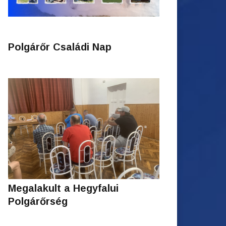
Polgárőr Családi Nap
Megalakult a Hegyfalui
Polgárőrség