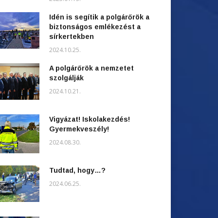
Idén is segítik a polgárőrök a
biztonságos emlékezést a
sírkertekben
2024.10.25.
A polgárőrök a nemzetet
szolgálják
2024.10.21.
Vigyázat! Iskolakezdés!
Gyermekveszély!
2024.08.30.
Tudtad, hogy…?
2024.06.25.