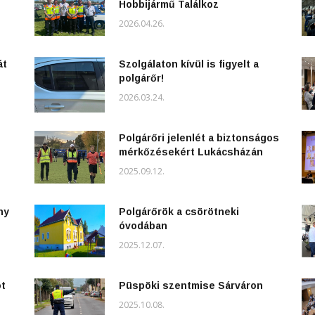
Hobbijármű Találkoz
2026.04.26.
át
Szolgálaton kívül is figyelt a
polgárőr!
2026.03.24.
Polgárőri jelenlét a biztonságos
mérkőzésekért Lukácsházán
2025.09.12.
ny
Polgárőrök a csörötneki
óvodában
2025.12.07.
ot
Püspöki szentmise Sárváron
2025.10.08.