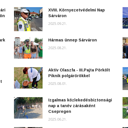
ári
XVIII. Környezetvédelmi Nap
kön
Sárváron
2025.09.21.
ark
Hármas ünnep Sárváron
2025.08.21.
Aktív Olaszfa - III.Pajta Pörkölt
Piknik polgárőrökkel
t
2025.08.01.
Izgalmas közlekedésbiztonsági
nap a tanév zárásaként
Csepregen
2025.06.21.