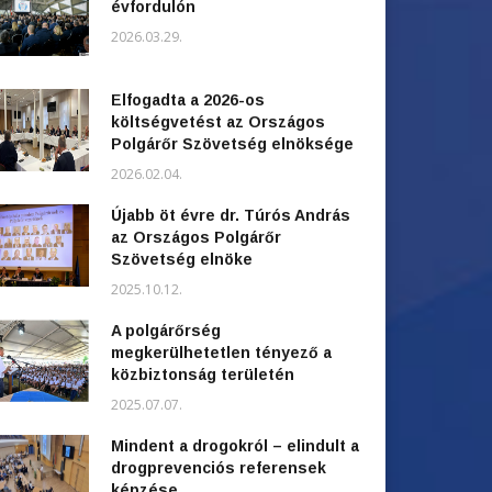
évfordulón
2026.03.29.
Elfogadta a 2026-os
költségvetést az Országos
Polgárőr Szövetség elnöksége
2026.02.04.
Újabb öt évre dr. Túrós András
az Országos Polgárőr
Szövetség elnöke
2025.10.12.
A polgárőrség
megkerülhetetlen tényező a
közbiztonság területén
2025.07.07.
Mindent a drogokról – elindult a
drogprevenciós referensek
képzése