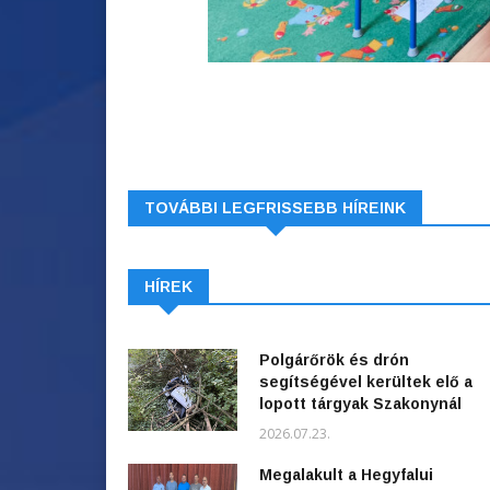
TOVÁBBI LEGFRISSEBB HÍREINK
HÍREK
Polgárőrök és drón
segítségével kerültek elő a
lopott tárgyak Szakonynál
2026.07.23.
Megalakult a Hegyfalui