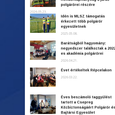
polgárőrei részére
2026.05.23.
Idén is MLSZ támogatás
érkezett több polgárőr
egyesületnek
2025.05.08.
Barátságból hagyomány:
negyedszer találkoztak a 202
es akadémia polgárőrei
2026.04.21.
Évet értékeltek Répcelakon
2026.03.22.
Éves beszámoló taggyűlést
tartott a Csepreg
Közbiztonságáért Polgárőr é
Bajtársi Egyesület