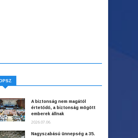
OPSZ
A biztonság nem magától
értetődő, a biztonság mögött
emberek állnak
2026.07.06.
Nagyszabású ünnepség a 35.