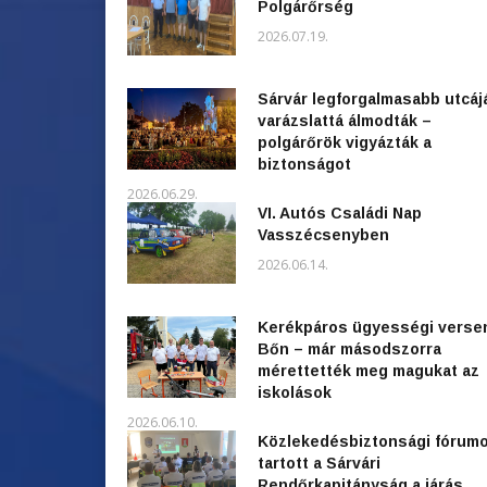
Polgárőrség
2026.07.19.
Sárvár legforgalmasabb utcáj
varázslattá álmodták –
polgárőrök vigyázták a
biztonságot
2026.06.29.
VI. Autós Családi Nap
Vasszécsenyben
2026.06.14.
Kerékpáros ügyességi verse
Bőn – már másodszorra
mérettették meg magukat az
iskolások
2026.06.10.
Közlekedésbiztonsági fórum
tartott a Sárvári
Rendőrkapitányság a járás