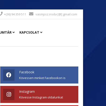
+(36) 94 359 511
vasmpsz.iroda [@] gmail.com
UMTÁR
KAPCSOLAT
Facebook
Kövessen minket Facebookon is
Instagram
Kövesse Instagram oldalunkat