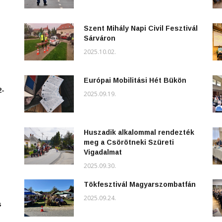
Szent Mihály Napi Civil Fesztivál
Sárváron
2025.10.02.
Európai Mobilitási Hét Bükön
2-
2025.09.19.
Huszadik alkalommal rendezték
meg a Csörötneki Szüreti
Vigadalmat
2025.09.30.
Tökfesztivál Magyarszombatfán
2025.09.24.
s