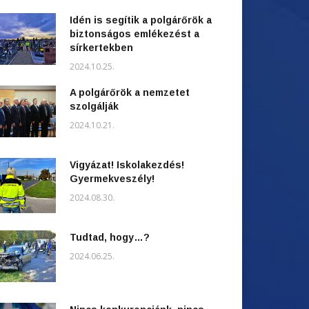
Idén is segítik a polgárőrök a
biztonságos emlékezést a
sírkertekben
2024.10.25.
A polgárőrök a nemzetet
szolgálják
2024.10.21.
Vigyázat! Iskolakezdés!
Gyermekveszély!
2024.08.30.
Tudtad, hogy…?
2024.06.25.