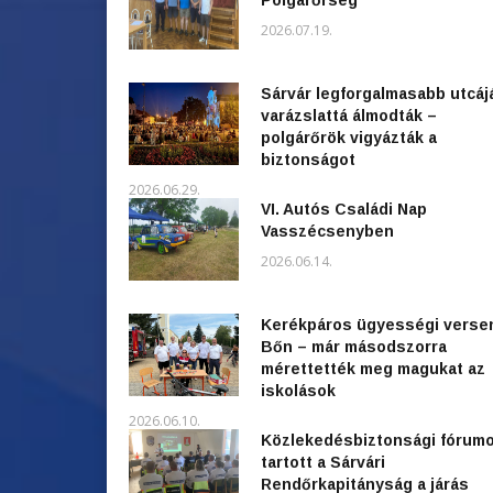
2026.07.19.
Sárvár legforgalmasabb utcáj
varázslattá álmodták –
polgárőrök vigyázták a
biztonságot
2026.06.29.
VI. Autós Családi Nap
Vasszécsenyben
2026.06.14.
Kerékpáros ügyességi verse
Bőn – már másodszorra
mérettették meg magukat az
iskolások
2026.06.10.
Közlekedésbiztonsági fórum
tartott a Sárvári
Rendőrkapitányság a járás