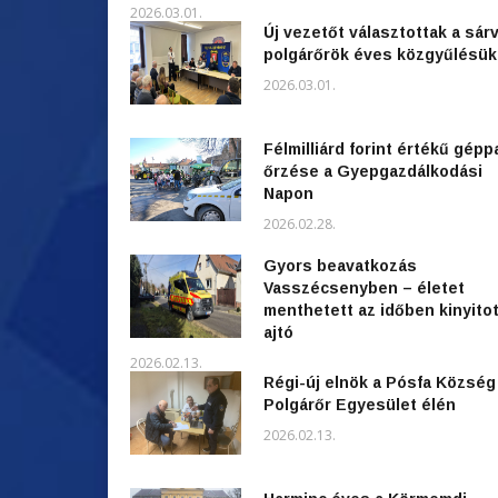
2026.03.01.
Új vezetőt választottak a sárv
polgárőrök éves közgyűlésü
2026.03.01.
Félmilliárd forint értékű gépp
őrzése a Gyepgazdálkodási
Napon
2026.02.28.
Gyors beavatkozás
Vasszécsenyben – életet
menthetett az időben kinyitot
ajtó
2026.02.13.
Régi-új elnök a Pósfa Község
Polgárőr Egyesület élén
2026.02.13.