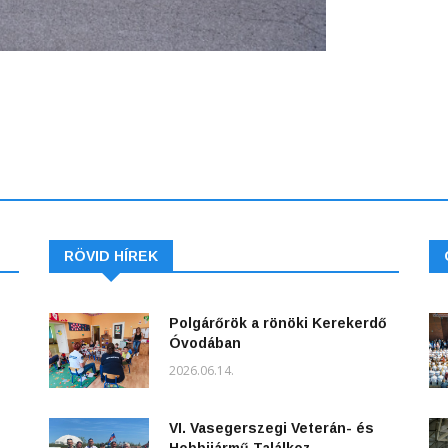
RÖVID HÍREK
Polgárőrök a rönöki Kerekerdő
Óvodában
2026.06.14.
VI. Vasegerszegi Veterán- és
Hobbijármű Találkoz