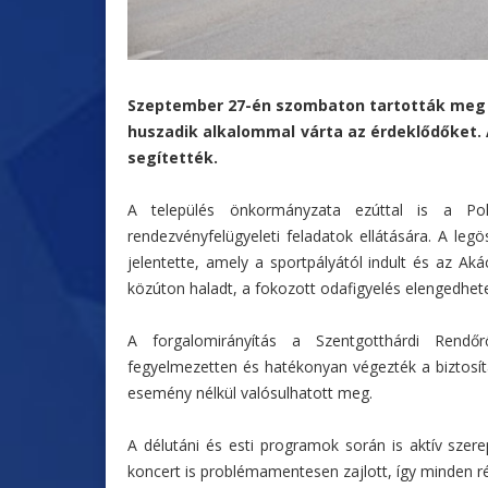
Szeptember 27-én szombaton tartották meg a 
huszadik alkalommal várta az érdeklődőket. 
segítették.
A település önkormányzata ezúttal is a Polg
rendezvényfelügyeleti feladatok ellátására. A leg
jelentette, amely a sportpályától indult és az Ak
közúton haladt, a fokozott odafigyelés elengedhete
A forgalomirányítás a Szentgotthárdi Rendőr
fegyelmezetten és hatékonyan végezték a biztosítá
esemény nélkül valósulhatott meg.
A délutáni és esti programok során is aktív szer
koncert is problémamentesen zajlott, így minden r