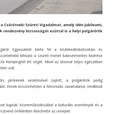
Csörötneki Szüreti Vigadalmat, amely idén jubileumi,
A rendezvény biztonságát ezúttal is a helyi polgárőrök
árőr Egyesületet kérte fel a közlekedésbiztosítási és
összetettebb kihívást a szüreti menet balesetmentes kísérése
ácfa Kempingnél ért véget. Mivel az útvonal teljes egészében
tlen volt.
őrs járőreinek vezetésével zajlott, a polgárőrök pedig
st. Ennek köszönhetően a felvonulás zavartalanul, rendkívüli
epet kaptak: közreműködésükkel a kulturális események és a
észtvevő önfeledten élvezhette az ünnepet.