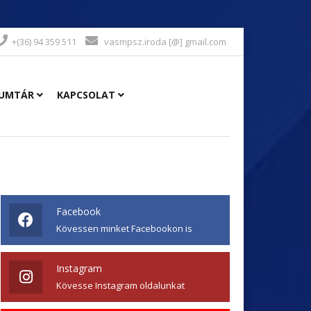
+(36) 94 359 511
vasmpsz.iroda [@] gmail.com
UMTÁR
KAPCSOLAT
Facebook
Kövessen minket Facebookon is
Instagram
Kövesse Instagram oldalunkat