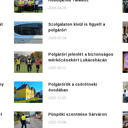
2026.04.26.
át
Szolgálaton kívül is figyelt a
polgárőr!
2026.03.24.
Polgárőri jelenlét a biztonságos
mérkőzésekért Lukácsházán
2025.09.12.
ny
Polgárőrök a csörötneki
óvodában
2025.12.07.
ot
Püspöki szentmise Sárváron
2025.10.08.