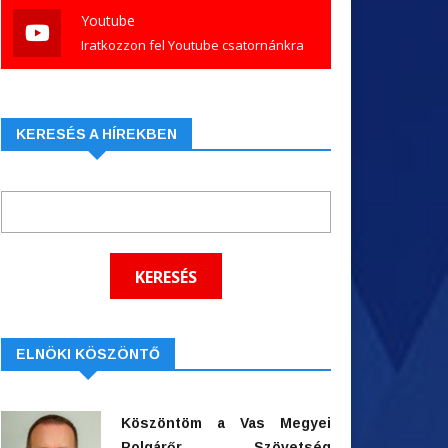
Youtube
Iratkozzon fel Youtube csatornánkra
KERESÉS A HÍREKBEN
ELNÖKI KÖSZÖNTŐ
Köszöntöm a Vas Megyei
Polgárőr Szövetség