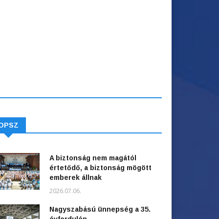
OPSZ
A biztonság nem magától
értetődő, a biztonság mögött
emberek állnak
2026.07.06.
Nagyszabású ünnepség a 35.
évfordulón