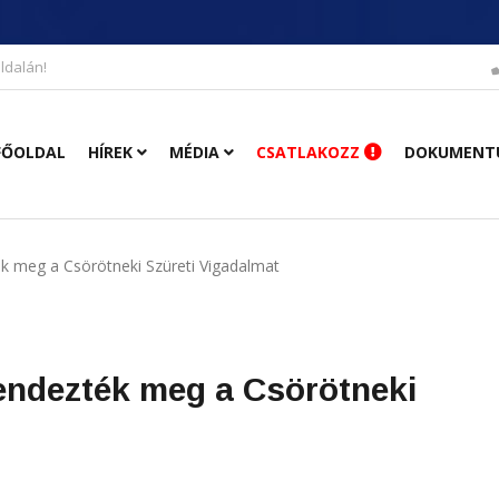
ldalán!
FŐOLDAL
HÍREK
MÉDIA
CSATLAKOZZ
DOKUMENT
k meg a Csörötneki Szüreti Vigadalmat
endezték meg a Csörötneki