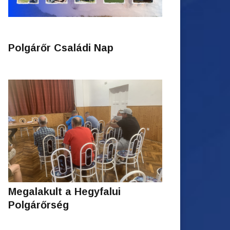
Polgárőr Családi Nap
Megalakult a Hegyfalui
Polgárőrség