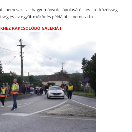
ehát nemcsak a hagyományok ápolásáról és a közösség
ttség és az együttműködés példáját is bemutatta.
IKKHEZ KAPCSOLÓDÓ GALÉRIÁT