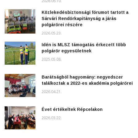
2026.06.10.
Közlekedésbiztonsági fórumot tartott a
Sárvári Rendőrkapitányság a járás
polgárőrei részére
2026.05.23.
Idén is MLSZ támogatás érkezett több
polgárőr egyesületnek
2025.05.08.
Barátságból hagyomány: negyedszer
találkoztak a 2022-es akadémia polgárőrei
2026.04.21.
Évet értékeltek Répcelakon
2026.03.22.