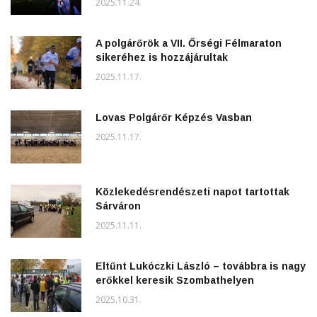
2025.11.24.
A polgárőrök a VII. Őrségi Félmaraton
sikeréhez is hozzájárultak
2025.11.17.
Lovas Polgárőr Képzés Vasban
2025.11.17.
Közlekedésrendészeti napot tartottak
Sárváron
2025.11.11.
Eltűnt Lukóczki László – továbbra is nagy
erőkkel keresik Szombathelyen
2025.10.31.