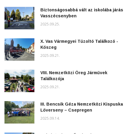
Biztonságosabbá vált az iskolába járás
Vasszécsenyben
2025.09.25.
X. Vas Vármegyei Tűzoltó Találkozó -
Kőszeg
2025.09.21.
VIII. Nemzetközi Öreg Járművek
Találkozója
2025.09.21.
III. Bencsik Géza Nemzetközi Kispuska
Lőverseny – Csepregen
2025.09.14.