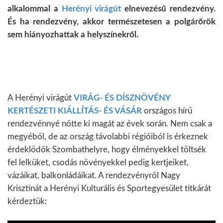
alkalommal a
Herényi virágút
elnevezésű rendezvény.
És ha rendezvény, akkor természetesen a polgárőrök
sem hiányozhattak a helyszínekről.
A Herényi virágút
VIRÁG- ÉS DÍSZNÖVÉNY
KERTÉSZETI KIÁLLÍTÁS- ÉS VÁSÁR
országos hírű
rendezvénnyé nőtte ki magát az évek során. Nem csak a
megyéből, de az ország távolabbi régióiból is érkeznek
érdeklődők Szombathelyre, hogy élményekkel töltsék
fel lelküket, csodás növényekkel pedig kertjeiket,
vázáikat, balkonládáikat. A rendezvényről Nagy
Krisztinát a Herényi Kulturális és Sportegyesület titkárát
kérdeztük: