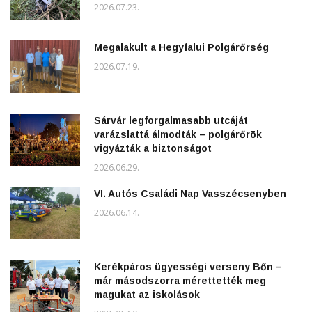
2026.07.23.
Megalakult a Hegyfalui Polgárőrség
2026.07.19.
Sárvár legforgalmasabb utcáját
varázslattá álmodták – polgárőrök
vigyázták a biztonságot
2026.06.29.
VI. Autós Családi Nap Vasszécsenyben
2026.06.14.
Kerékpáros ügyességi verseny Bőn –
már másodszorra mérettették meg
magukat az iskolások