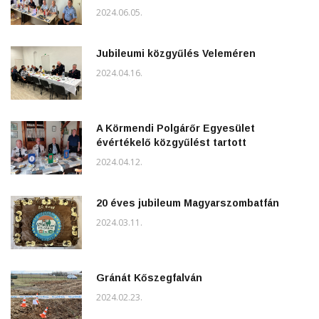
2024.06.05.
Jubileumi közgyűlés Veleméren
2024.04.16.
A Körmendi Polgárőr Egyesület
évértékelő közgyűlést tartott
2024.04.12.
20 éves jubileum Magyarszombatfán
2024.03.11.
Gránát Kőszegfalván
2024.02.23.