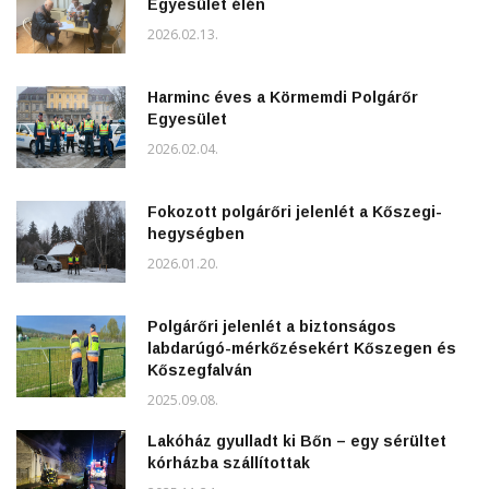
Egyesület élén
2026.02.13.
Harminc éves a Körmemdi Polgárőr
Egyesület
2026.02.04.
Fokozott polgárőri jelenlét a Kőszegi-
hegységben
2026.01.20.
Polgárőri jelenlét a biztonságos
labdarúgó-mérkőzésekért Kőszegen és
Kőszegfalván
2025.09.08.
Lakóház gyulladt ki Bőn – egy sérültet
kórházba szállítottak