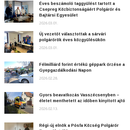
Éves beszámoló taggyűlést tartott a
Csepreg Közbiztonságáért Polgárőr és
Bajtársi Egyesület
2026.03.01.
Új vezetőt választottak a sárvári
polgárőrök éves közgyűlésükön
2026.03.01.
Félmilliárd forint értékű géppark őrzése a
Gyepgazdálkodási Napon
2026.02.28.
Gyors beavatkozás Vasszécsenyben –
életet menthetett az időben kinyitott ajtó
2026.02.13.
Régi-új elnök a Pósfa Község Polgárőr