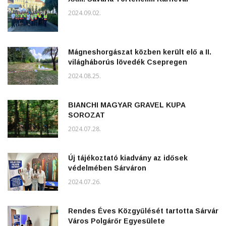
2024.09.02.
Mágneshorgászat közben került elő a II.
világháborús lövedék Csepregen
2024.08.25.
BIANCHI MAGYAR GRAVEL KUPA
SOROZAT
2024.07.28.
Új tájékoztató kiadvány az idősek
védelmében Sárváron
2024.07.26.
Rendes Éves Közgyűlését tartotta Sárvár
Város Polgárőr Egyesülete