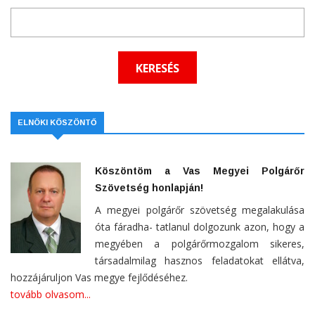
ELNÖKI KÖSZÖNTŐ
Köszöntöm a Vas Megyei Polgárőr
Szövetség honlapján!
A megyei polgárőr szövetség megalakulása
óta fáradha- tatlanul dolgozunk azon, hogy a
megyében a polgárőrmozgalom sikeres,
társadalmilag hasznos feladatokat ellátva,
hozzájáruljon Vas megye fejlődéséhez.
tovább olvasom...