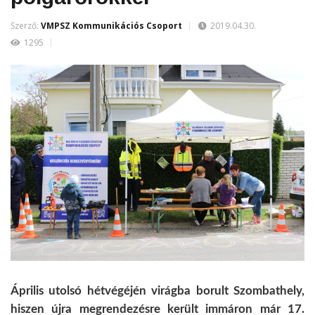
Szerző:
VMPSZ Kommunikációs Csoport
2019.04.30.
1295
Április utolsó hétvégéjén virágba borult Szombathely,
hiszen újra megrendezésre került immáron már 17.