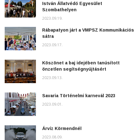
István Állatvédő Egyesület
Szombathelyen
2023.09.19.
Rábapatyon járt a VMPSZ Kommunikációs
sátra
2023.09.17.
Köszönet a baj idejében tanúsított
önzetlen segítségnyújtásért
2023.09.13.
Savaria Történelmi karnevál 2023
2023.09.01.
Árvíz Körmendnél
2023.08.09.