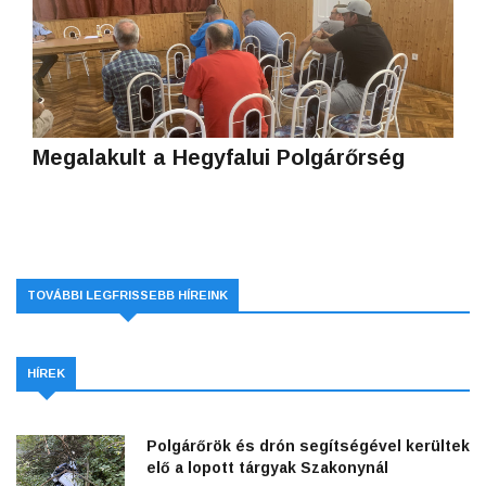
Megalakult a Hegyfalui Polgárőrség
TOVÁBBI LEGFRISSEBB HÍREINK
HÍREK
Polgárőrök és drón segítségével kerültek
elő a lopott tárgyak Szakonynál