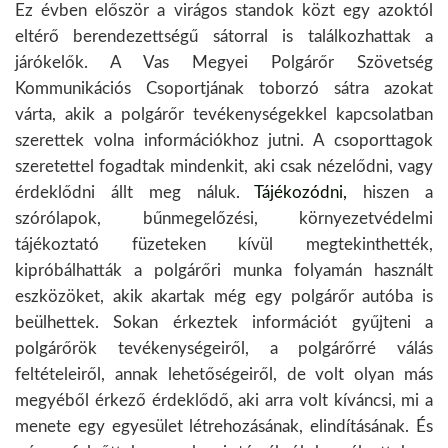
Ez évben először a virágos standok közt egy azoktól
eltérő berendezettségű sátorral is találkozhattak a
járókelők. A Vas Megyei Polgárőr Szövetség
Kommunikációs Csoportjának toborzó sátra azokat
várta, akik a polgárőr tevékenységekkel kapcsolatban
szerettek volna információkhoz jutni. A csoporttagok
szeretettel fogadtak mindenkit, aki csak nézelődni, vagy
érdeklődni állt meg náluk.
Tájékozódni,
hiszen a
szórólapok, bűnmegelőzési, környezetvédelmi
tájékoztató füzeteken kívül megtekinthették,
kipróbálhatták a polgárőri munka folyamán használt
eszközöket, akik akartak még egy polgárőr autóba is
beülhettek. Sokan érkeztek információt gyűjteni a
polgárőrök tevékenységeiről, a polgárőrré válás
feltételeiről, annak lehetőségeiről, de volt olyan más
megyéből érkező érdeklődő, aki arra volt kíváncsi, mi a
menete egy egyesület létrehozásának, elindításának. És