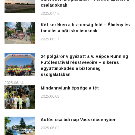
családoknak
2025.07.10.
Két keréken a biztonság felé – Élmény és
tanulás a bői iskolásoknak
2025.06.17.
24 polgárőr vigyázott a V. Répce Running
Futófesztivál résztvevőire – sikeres
együttműködés a biztonság
szolgálatában
2025.06.14.
Mindannyiunk épsége a tét
2025.06.08.
Autós családi nap Vasszécsenyben
2025.06.02.