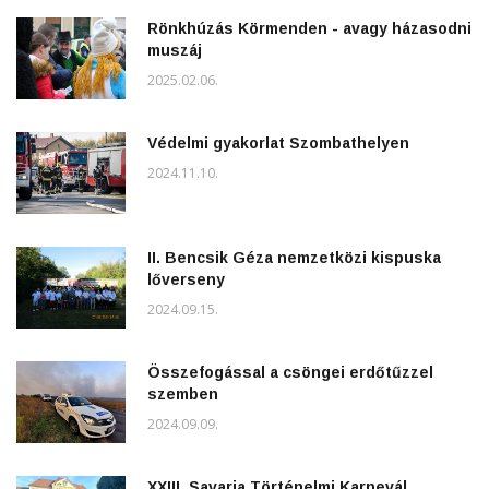
Rönkhúzás Körmenden - avagy házasodni
muszáj
2025.02.06.
Védelmi gyakorlat Szombathelyen
2024.11.10.
II. Bencsik Géza nemzetközi kispuska
lőverseny
2024.09.15.
Összefogással a csöngei erdőtűzzel
szemben
2024.09.09.
XXIII. Savaria Történelmi Karnevál