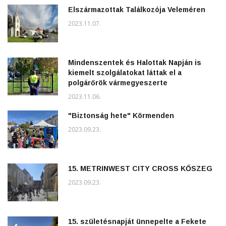
Elszármazottak Találkozója Veleméren
2023.11.07.
Mindenszentek és Halottak Napján is
kiemelt szolgálatokat láttak el a
polgárőrök vármegyeszerte
2023.11.06.
"Biztonság hete" Körmenden
2023.09.23.
15. METRINWEST CITY CROSS KŐSZEG
2023.09.23.
15. születésnapját ünnepelte a Fekete