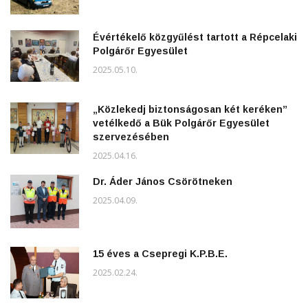
Évértékelő közgyűlést tartott a Répcelaki
Polgárőr Egyesület
2025.05.10.
„Közlekedj biztonságosan két keréken”
vetélkedő a Bük Polgárőr Egyesület
szervezésében
2025.04.16.
Dr. Áder János Csörötneken
2025.04.09.
15 éves a Csepregi K.P.B.E.
2025.02.24.