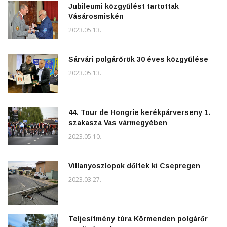
Jubileumi közgyűlést tartottak
Vásárosmiskén
2023.05.13.
Sárvári polgárőrök 30 éves közgyűlése
2023.05.13.
44. Tour de Hongrie kerékpárverseny 1.
szakasza Vas vármegyében
2023.05.10.
Villanyoszlopok dőltek ki Csepregen
2023.03.27.
Teljesítmény túra Körmenden polgárőr