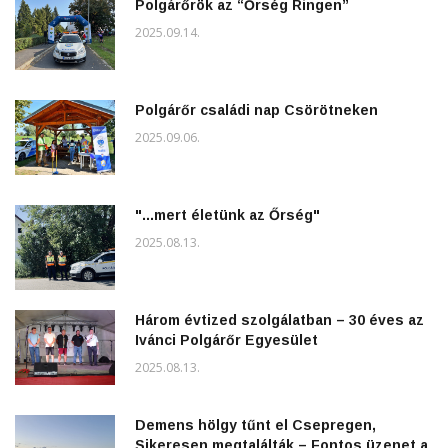
Polgárőrök az “Őrség Ringen”
2025.09.14.
Polgárőr családi nap Csörötneken
2025.09.06.
"...mert életünk az Őrség"
2025.08.13.
Három évtized szolgálatban – 30 éves az
Ivánci Polgárőr Egyesület
2025.08.13.
Demens hölgy tűnt el Csepregen,
Sikeresen megtalálták – Fontos üzenet a