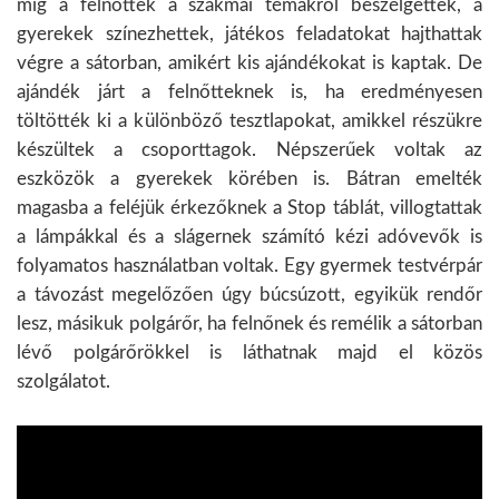
míg a felnőttek a szakmai témákról beszélgettek, a
gyerekek színezhettek, játékos feladatokat hajthattak
végre a sátorban, amikért kis ajándékokat is kaptak. De
ajándék járt a felnőtteknek is, ha eredményesen
töltötték ki a különböző tesztlapokat, amikkel részükre
készültek a csoporttagok. Népszerűek voltak az
eszközök a gyerekek körében is. Bátran emelték
magasba a feléjük érkezőknek a Stop táblát, villogtattak
a lámpákkal és a slágernek számító kézi adóvevők is
folyamatos használatban voltak. Egy gyermek testvérpár
a távozást megelőzően úgy búcsúzott, egyikük rendőr
lesz, másikuk polgárőr, ha felnőnek és remélik a sátorban
lévő polgárőrökkel is láthatnak majd el közös
szolgálatot.