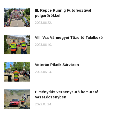
III. Répce Runnig Futófesztivál
polgárőrökkel
2023.06.22.
VIII. Vas Vármegyei Tűzoltó Találkozó
2023.06.10.
Veterán Piknik Sárváron
2023.06.04.
Élménydús versenyautó bemutató
Vasszécsenyben
2023.05.24.