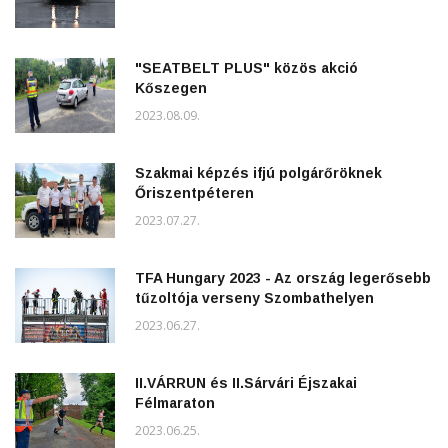
"SEATBELT PLUS" közös akció
Kőszegen
2023.08.09.
Szakmai képzés ifjú polgárőröknek
Őriszentpéteren
2023.07.27.
TFA Hungary 2023 - Az ország legerősebb
tűzoltója verseny Szombathelyen
2023.06.27.
II.VÁRRUN és II.Sárvári Éjszakai
Félmaraton
2023.06.25.