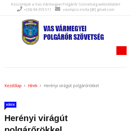
Köszöntjük a Vas Vármegyei Polgárőr Szövetség weboldalán!
+(36) 94 359 511
vasmpsz.iroda [@] gmail.com
Kezdőlap
Hírek
Herényi virágút polgárőrökkel
HÍREK
Herényi virágút
polgárőrökkel