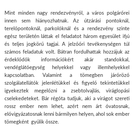
Mint minden nagy rendezvényről, a város polgárőrei
innen sem hiányozhatnak. Az útzárási pontoknál,
terelőpontoknál, parkolóknál és a rendezvény szinte
egész területén láttak el feladatot három egyesület ifjú
és teljes jogkörű tagjai. A jelzőőri tevékenységen túl
számos feladatuk volt. Bátran fordulhattak hozzájuk az
érdeklődők információkért akár standokkal,
vendéglátóegység helyekkel vagy illemhelyekkel
kapcsolatban. Valamint a tömegben járőröző
szolgálatellátók jelenlétükkel és figyelő tekintetükkel
igyekeztek megelőzni a zsebtolvajlás, viráglopási
cselekedeteket. Bár régóta tudjuk, aki a virágot szereti
rossz ember nem lehet, azért nem árt óvatosnak,
elővigyázatosnak lenni bármilyen helyen, ahol sok ember
tömegként gyűlik össze.