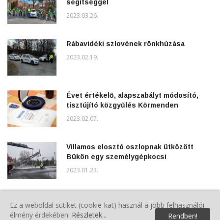
segítséggel
2023.03.26.
Rábavidéki szlovének rönkhúzása
2023.02.19.
Évet értékelő, alapszabályt módosító,
tisztújító közgyűlés Körmenden
2023.02.07.
Villamos elosztó oszlopnak ütközött
Bükön egy személygépkocsi
2023.01.23.
Havazás miatti útlezárás Kőszegen
Ez a weboldal sütiket (cookie-kat) használ a jobb felhasználói
2023.01.23.
élmény érdekében.
Részletek...
Rendben!