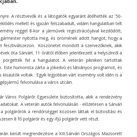
kjában.
yre. A résztvevők és a látogatók egyaránt átélhették az '50-
deklődés mellett és igazán felszabadult, vidám hangulatban telt
emény reggel 8-kor a járművek regisztrációjával kezdődött,
olgármester nyitotta meg, és örömének adott hangot, hogy a
vári fesztiválszezon. Köszönetet mondott a szervezőknek, akik
vek óta Sárvárt. 11 órától élőben jelentkezett a helyszínről a
pörgették fel a hangulatot. A veterán pikniken tartottak
in. Este humorista zárta a jókedvű és látványos programot, és
 kisautók voltak. Egyik legjobban várt esemény volt idén is a
 gépjármű felvonulása a város utcáin.
ár Város Polgárőr Egyesülete biztosította, akik a rendezvény
feladatokat. A veterán autók felvonulásán - előzetesen a Sárvári
a polgárőrök a rendőrséggel közösen láttak el biztosítási és
esen 8 fő polgárőr és egy ifjú polgárőr vett részt.
án került megrendezésre a XIII.Sárvári Országos Mazsorett