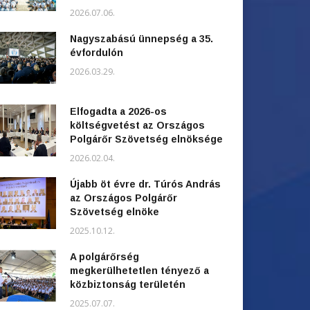
2026.07.06.
Nagyszabású ünnepség a 35.
évfordulón
2026.03.29.
Elfogadta a 2026-os
költségvetést az Országos
Polgárőr Szövetség elnöksége
2026.02.04.
Újabb öt évre dr. Túrós András
az Országos Polgárőr
Szövetség elnöke
2025.10.12.
A polgárőrség
megkerülhetetlen tényező a
közbiztonság területén
2025.07.07.