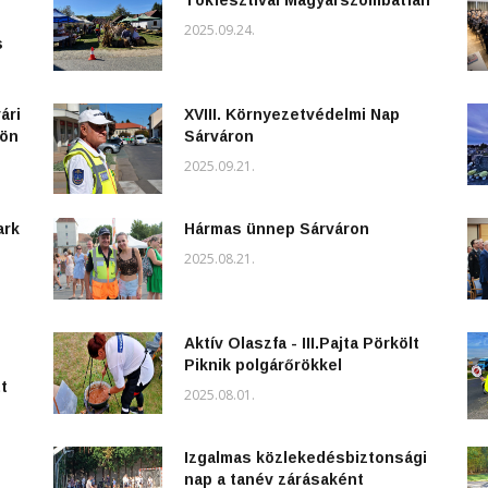
2025.09.24.
s
ári
XVIII. Környezetvédelmi Nap
kön
Sárváron
2025.09.21.
ark
Hármas ünnep Sárváron
2025.08.21.
Aktív Olaszfa - III.Pajta Pörkölt
Piknik polgárőrökkel
t
2025.08.01.
Izgalmas közlekedésbiztonsági
nap a tanév zárásaként