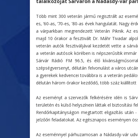
találkozóját Sárváron a Nádasdy-vár par
Több mint 300 veterán jármű regisztrált az esemén
es, ‘60-as, ‘70-es, '80-as évek hangulatát. Nagy ér
a várparkban megrendezett Veterán Piknik. Az es
majd 10 órakor a fesztivált Dr. Máhr Tivadar alp
veterán autók fesztiváljával kezdetét vette a sár
a veterán autósok körében is népszerűsítik immár é
Sárvár Rádió FM 96.5, és élő kívánságműsorral 
szépségversenyt, délután felvonulást a város utcá
a gyerekek kedvencei továbbra is a veterán pedálos
délután három órakor kezdődő, több száz kiállított
Az eseményt a szervezők felkérésére idén is Sárv
területén és külső helyszínein láttak el biztosítási 
Rendőrkapitányságon megtartott eligazítás után - 
jelzőőri feladatokat. Az egésznapos eseményen össz
Az eseménnyel párhuzamosan a Nádasdy-vár udvar