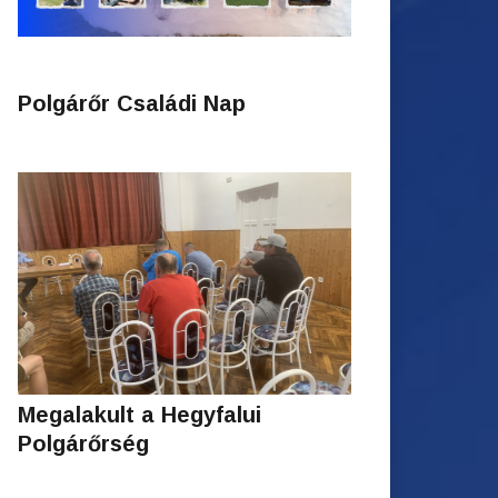
Polgárőr Családi Nap
Megalakult a Hegyfalui
Polgárőrség