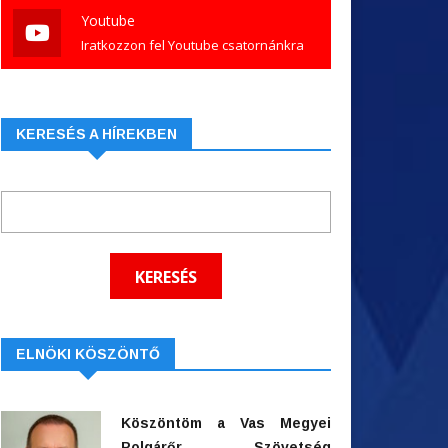
Youtube
Iratkozzon fel Youtube csatornánkra
KERESÉS A HÍREKBEN
ELNÖKI KÖSZÖNTŐ
Köszöntöm a Vas Megyei
Polgárőr Szövetség