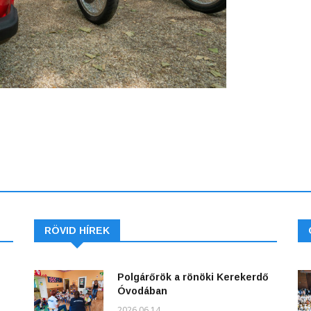
RÖVID HÍREK
Polgárőrök a rönöki Kerekerdő
Óvodában
2026.06.14.