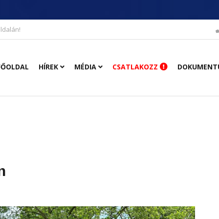
ldalán!
FŐOLDAL
HÍREK
MÉDIA
CSATLAKOZZ
DOKUMENT
n