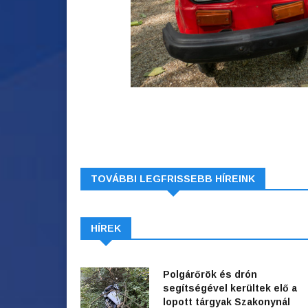
TOVÁBBI LEGFRISSEBB HÍREINK
HÍREK
Polgárőrök és drón
segítségével kerültek elő a
lopott tárgyak Szakonynál