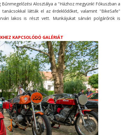
ság Bűnmegelőzési Alosztálya a "Házhoz megyünk! Fókuszban a
tanácsokkal látták el az érdeklődőket, valamint "BikeSafe"
rvári lakos is részt vett. Munkájukat sárvári polgárőrök is
IKKHEZ KAPCSOLÓDÓ GALÉRIÁT