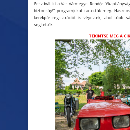
Fesztivál. Itt a Vas Vármegyei Rendőr-főkapitány
biztonság!" programjukat tartották meg. Hasznos 
kerékpár regisztrációt is végeztek, ahol több sá
segítették.
TEKINTSE MEG A C