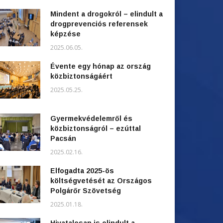
Mindent a drogokról – elindult a
drogprevenciós referensek
képzése
2025.06.05.
Évente egy hónap az ország
közbiztonságáért
2025.05.25.
Gyermekvédelemről és
közbiztonságról – ezúttal
Pacsán
2025.02.16.
Elfogadta 2025-ös
költségvetését az Országos
Polgárőr Szövetség
2025.01.18.
Hivatalosan is elindult a