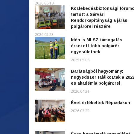
2026.06.10.
Közlekedésbiztonsági fórum
tartott a Sárvári
Rendőrkapitányság a járás
polgárőrei részére
2026.05.23.
Idén is MLSZ támogatás
érkezett több polgárőr
egyesületnek
2025.05.08.
Barátságból hagyomány:
negyedszer találkoztak a 202
es akadémia polgárőrei
2026.04.21.
Évet értékeltek Répcelakon
2026.03.22.
Éves beszámoló taggyűlést