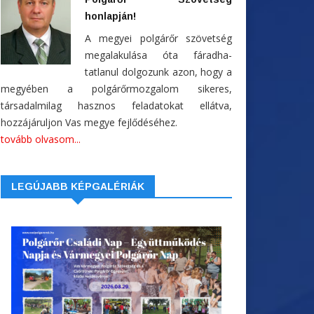
honlapján!
A megyei polgárőr szövetség
megalakulása óta fáradha-
tatlanul dolgozunk azon, hogy a
megyében a polgárőrmozgalom sikeres,
társadalmilag hasznos feladatokat ellátva,
hozzájáruljon Vas megye fejlődéséhez.
tovább olvasom...
LEGÚJABB KÉPGALÉRIÁK