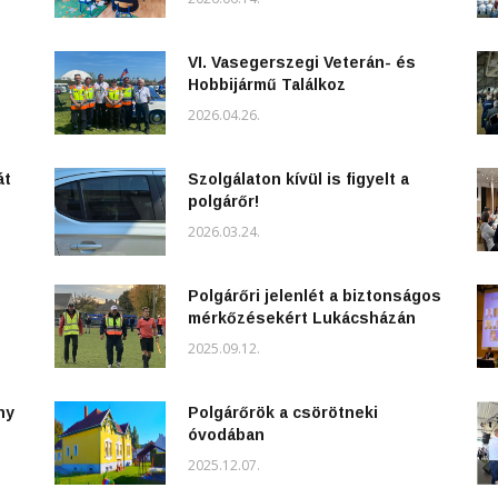
VI. Vasegerszegi Veterán- és
Hobbijármű Találkoz
2026.04.26.
át
Szolgálaton kívül is figyelt a
polgárőr!
2026.03.24.
Polgárőri jelenlét a biztonságos
mérkőzésekért Lukácsházán
2025.09.12.
ny
Polgárőrök a csörötneki
óvodában
2025.12.07.