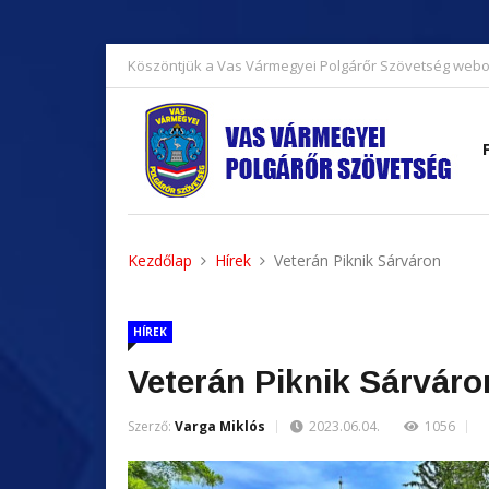
Köszöntjük a Vas Vármegyei Polgárőr Szövetség webo
Kezdőlap
Hírek
Veterán Piknik Sárváron
HÍREK
Veterán Piknik Sárváro
Szerző:
Varga Miklós
2023.06.04.
1056