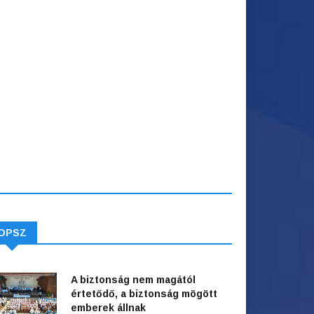
OPSZ
A biztonság nem magától
értetődő, a biztonság mögött
emberek állnak