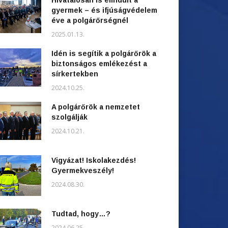
gyermek – és ifjúságvédelem
éve a polgárőrségnél
2025.01.13.
Idén is segítik a polgárőrök a
biztonságos emlékezést a
sírkertekben
2024.10.25.
A polgárőrök a nemzetet
szolgálják
2024.10.21.
Vigyázat! Iskolakezdés!
Gyermekveszély!
2024.08.30.
Tudtad, hogy…?
2024.06.25.