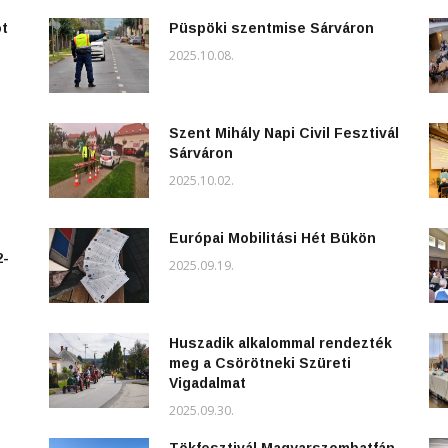
ot
Püspöki szentmise Sárváron
2025.10.08.
Szent Mihály Napi Civil Fesztivál
Sárváron
2025.10.02.
Európai Mobilitási Hét Bükön
2-
2025.09.19.
Huszadik alkalommal rendezték
meg a Csörötneki Szüreti
Vigadalmat
2025.09.30.
Tökfesztivál Magyarszombatfán