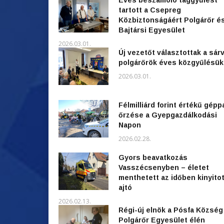
tartott a Csepreg
Közbiztonságáért Polgárőr é
Bajtársi Egyesület
2026.03.01.
Új vezetőt választottak a sárv
polgárőrök éves közgyűlésü
2026.03.01.
Félmilliárd forint értékű gépp
őrzése a Gyepgazdálkodási
Napon
2026.02.28.
Gyors beavatkozás
Vasszécsenyben – életet
menthetett az időben kinyitot
ajtó
2026.02.13.
Régi-új elnök a Pósfa Község
Polgárőr Egyesület élén