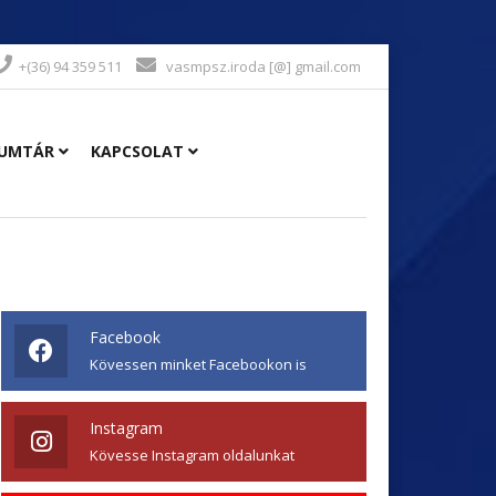
+(36) 94 359 511
vasmpsz.iroda [@] gmail.com
UMTÁR
KAPCSOLAT
Facebook
Kövessen minket Facebookon is
Instagram
Kövesse Instagram oldalunkat