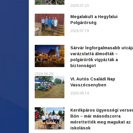
2026.07.23.
Megalakult a Hegyfalui
Polgárőrség
2026.07.19.
Sárvár legforgalmasabb utcáj
varázslattá álmodták –
polgárőrök vigyázták a
biztonságot
2026.06.29.
VI. Autós Családi Nap
Vasszécsenyben
2026.06.14.
Kerékpáros ügyességi verse
Bőn – már másodszorra
mérettették meg magukat az
iskolások