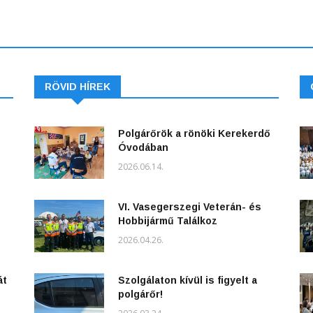
RÖVID HÍREK
Polgárőrök a rönöki Kerekerdő
Óvodában
2026.06.14.
VI. Vasegerszegi Veterán- és
Hobbijármű Találkoz
2026.04.26.
át
Szolgálaton kívül is figyelt a
polgárőr!