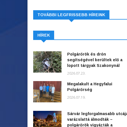
TOVÁBBI LEGFRISSEBB HÍREINK
HÍREK
Polgárőrök és drón
segítségével kerültek elő a
lopott tárgyak Szakonynál
2026.07.23.
Megalakult a Hegyfalui
Polgárőrség
2026.07.19.
Sárvár legforgalmasabb utcáj
varázslattá álmodták –
polgárőrök vigyázták a