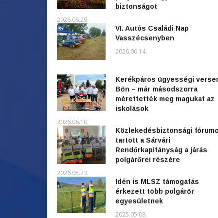
biztonságot
2026.06.29.
VI. Autós Családi Nap
Vasszécsenyben
2026.06.14.
Kerékpáros ügyességi verse
Bőn – már másodszorra
mérettették meg magukat az
iskolások
2026.06.10.
Közlekedésbiztonsági fórum
tartott a Sárvári
Rendőrkapitányság a járás
polgárőrei részére
2026.05.23.
Idén is MLSZ támogatás
érkezett több polgárőr
egyesületnek
2025.05.08.