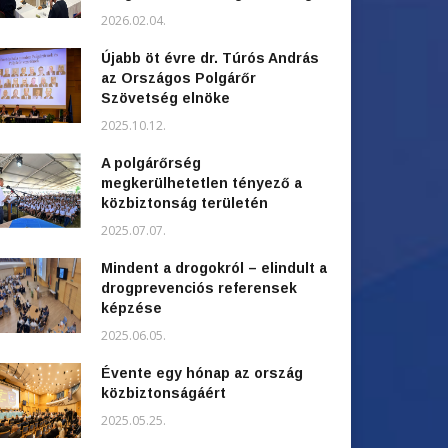
2026.02.04.
Újabb öt évre dr. Túrós András
az Országos Polgárőr
Szövetség elnöke
2025.10.12.
A polgárőrség
megkerülhetetlen tényező a
közbiztonság területén
2025.07.07.
Mindent a drogokról – elindult a
drogprevenciós referensek
képzése
2025.06.05.
Évente egy hónap az ország
közbiztonságáért
2025.05.25.