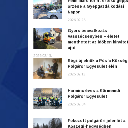
Félmilliárd forint értékű gépp
őrzése a Gyepgazdálkodási
Napon
2026.02.28.
Gyors beavatkozás
Vasszécsenyben – életet
menthetett az időben kinyitot
ajtó
2026.02.13.
Régi-új elnök a Pósfa Község
Polgárőr Egyesület élén
2026.02.13.
Harminc éves a Körmemdi
Polgárőr Egyesület
2026.02.04.
Fokozott polgárőri jelenlét a
Kőszegi-hegységben