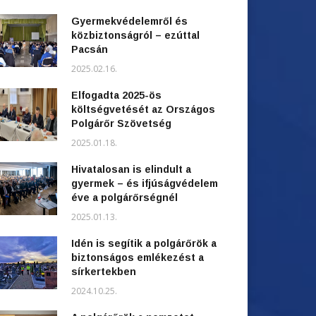
Gyermekvédelemről és
közbiztonságról – ezúttal
Pacsán
2025.02.16.
Elfogadta 2025-ös
költségvetését az Országos
Polgárőr Szövetség
2025.01.18.
Hivatalosan is elindult a
gyermek – és ifjúságvédelem
éve a polgárőrségnél
2025.01.13.
Idén is segítik a polgárőrök a
biztonságos emlékezést a
sírkertekben
2024.10.25.