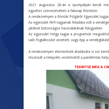
2021. augusztus 28-án a sportpályán került me
együttes szervezésében a falunap Rönökön.
A rendezvényen a Rönöki Polgárőr Egyesület tagjai i
Az egyesület férfi tagjainak feladata volt a vendégek
játékok biztonságos használatának felügyelete.
Az egyesület hölgy tagjai a programok megvalósít
való foglalkozást vezetett, vagy épp a vendéglátásb
A rendezvényen elismerések átadására is sor kerül
részesült a település vezetésétől a pandémiás hel
TEKINTSE MEG A C