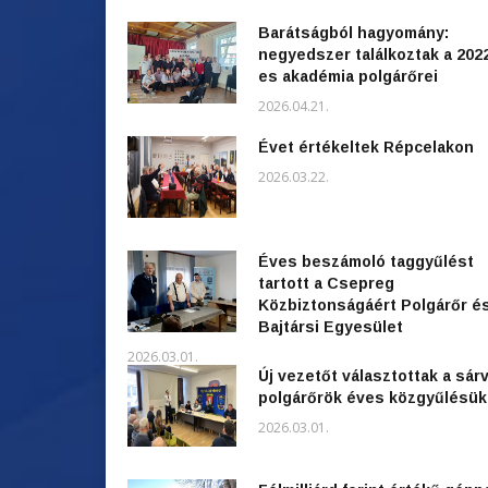
Barátságból hagyomány:
negyedszer találkoztak a 202
es akadémia polgárőrei
2026.04.21.
Évet értékeltek Répcelakon
2026.03.22.
Éves beszámoló taggyűlést
tartott a Csepreg
Közbiztonságáért Polgárőr é
Bajtársi Egyesület
2026.03.01.
Új vezetőt választottak a sárv
polgárőrök éves közgyűlésü
2026.03.01.