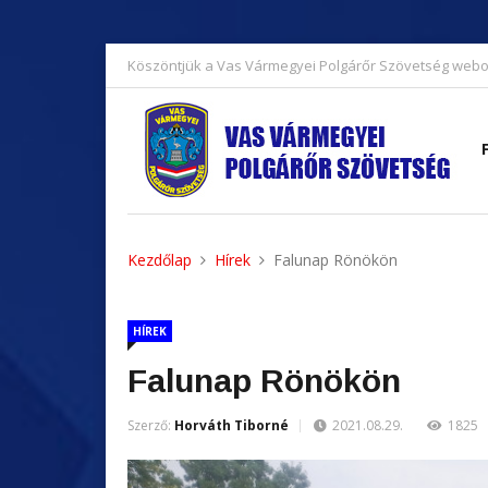
Köszöntjük a Vas Vármegyei Polgárőr Szövetség webo
Kezdőlap
Hírek
Falunap Rönökön
HÍREK
Falunap Rönökön
Szerző:
Horváth Tiborné
2021.08.29.
1825