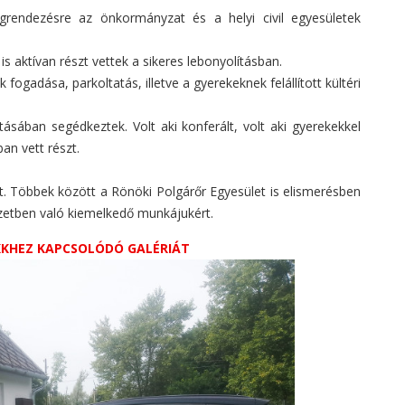
grendezésre az önkormányzat és a helyi civil egyesületek
s aktívan részt vettek a sikeres lebonyolításban.
 fogadása, parkoltatás, illetve a gyerekeknek felállított kültéri
ásában segédkeztek. Volt aki konferált, volt aki gyerekekkel
an vett részt.
t. Többek között a Rönöki Polgárőr Egyesület is elismerésben
yzetben való kiemelkedő munkájukért.
IKKHEZ KAPCSOLÓDÓ GALÉRIÁT