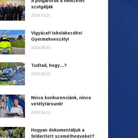
A polgárőrök a nemzetet
szolgálják
2024.10.21.
Vigyázat! Iskolakezdés!
Gyermekveszély!
2024.08.30.
Tudtad, hogy…?
2024.06.25.
Nincs konkurenciánk, nincs
vetélytársunk!
2024.06.23.
Hogyan dokumentáljuk a
felderített szeméthegyeket?