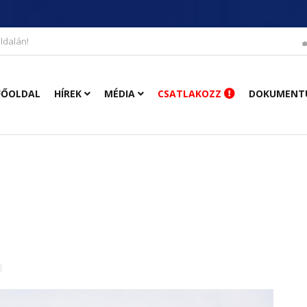
ldalán!
FŐOLDAL
HÍREK
MÉDIA
CSATLAKOZZ
DOKUMENT