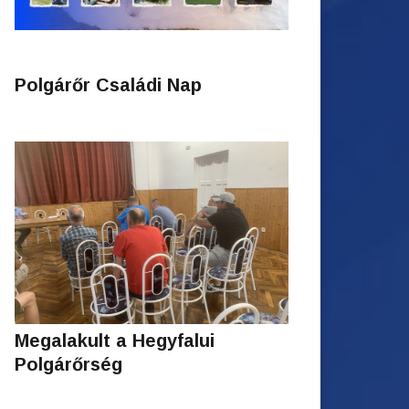
Polgárőr Családi Nap
Megalakult a Hegyfalui
Polgárőrség