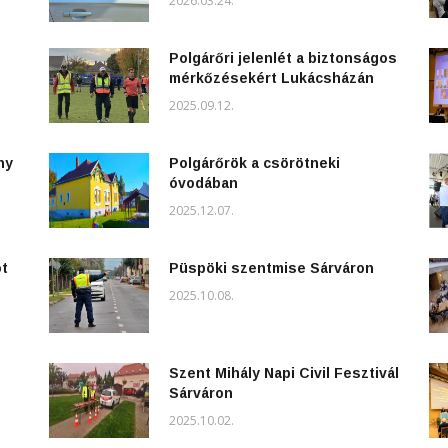
2026.03.24.
Polgárőri jelenlét a biztonságos
mérkőzésekért Lukácsházán
2025.09.12.
ny
Polgárőrök a csörötneki
óvodában
2025.12.07.
ot
Püspöki szentmise Sárváron
2025.10.08.
Szent Mihály Napi Civil Fesztivál
Sárváron
2025.10.02.