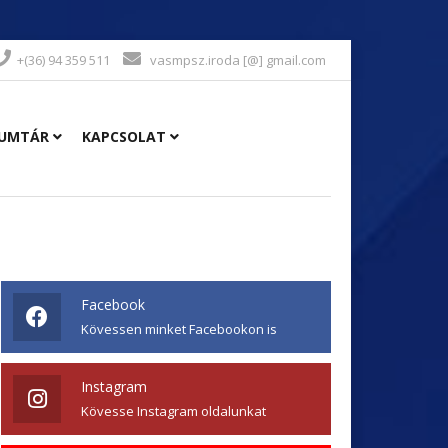
+(36) 94 359 511
vasmpsz.iroda [@] gmail.com
UMTÁR
KAPCSOLAT
Facebook
Kövessen minket Facebookon is
Instagram
Kövesse Instagram oldalunkat