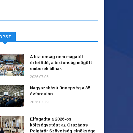
OPSZ
A biztonság nem magától
értetődő, a biztonság mögött
emberek állnak
2026.07.06.
Nagyszabású ünnepség a 35.
évfordulón
2026.03.29.
Elfogadta a 2026-os
költségvetést az Országos
Polgárőr Szövetség elnöksége