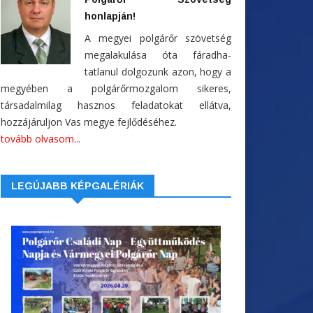
honlapján!
A megyei polgárőr szövetség
megalakulása óta fáradha-
tatlanul dolgozunk azon, hogy a
megyében a polgárőrmozgalom sikeres,
társadalmilag hasznos feladatokat ellátva,
hozzájáruljon Vas megye fejlődéséhez.
tovább olvasom...
LEGÚJABB KÉPGALÉRIÁK