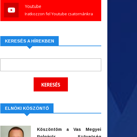
Youtube
Iratkozzon fel Youtube csatornánkra
KERESÉS A HÍREKBEN
ELNÖKI KÖSZÖNTŐ
Köszöntöm a Vas Megyei
Polgárőr Szövetség