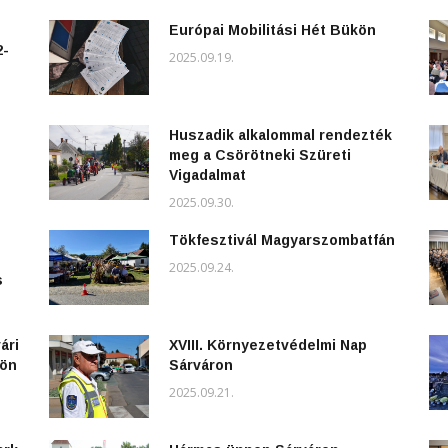
Európai Mobilitási Hét Bükön
2-
2025.09.19.
Huszadik alkalommal rendezték
meg a Csörötneki Szüreti
Vigadalmat
2025.09.30.
Tökfesztivál Magyarszombatfán
2025.09.24.
s
ári
XVIII. Környezetvédelmi Nap
kön
Sárváron
2025.09.21.