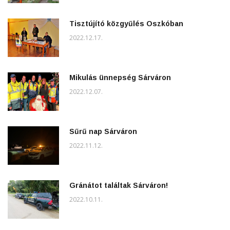
Tisztújító közgyűlés Oszkóban
2022.12.17.
Mikulás ünnepség Sárváron
2022.12.07.
Sűrű nap Sárváron
2022.11.12.
Gránátot találtak Sárváron!
2022.10.11.