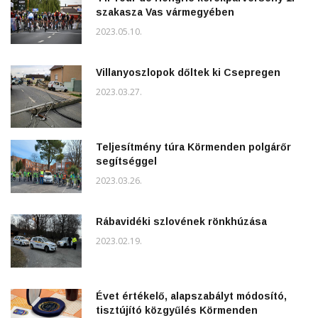
szakasza Vas vármegyében
2023.05.10.
Villanyoszlopok dőltek ki Csepregen
2023.03.27.
Teljesítmény túra Körmenden polgárőr
segítséggel
2023.03.26.
Rábavidéki szlovének rönkhúzása
2023.02.19.
Évet értékelő, alapszabályt módosító,
tisztújító közgyűlés Körmenden