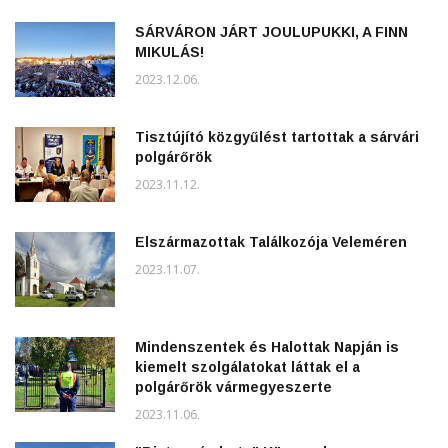
SÁRVÁRON JÁRT JOULUPUKKI, A FINN
MIKULÁS!
2023.12.06.
Tisztújító közgyűlést tartottak a sárvári
polgárőrök
2023.11.12.
Elszármazottak Találkozója Veleméren
2023.11.07.
Mindenszentek és Halottak Napján is
kiemelt szolgálatokat láttak el a
polgárőrök vármegyeszerte
2023.11.06.