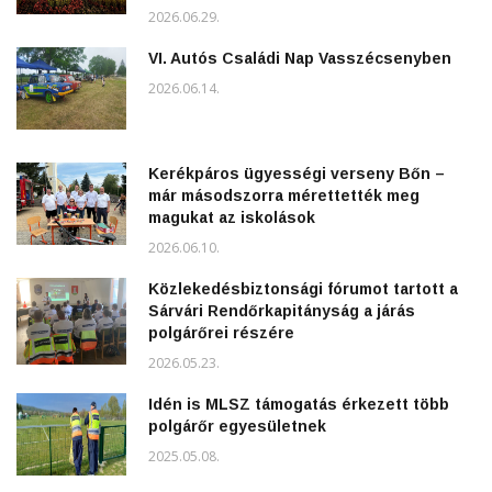
2026.06.29.
VI. Autós Családi Nap Vasszécsenyben
2026.06.14.
Kerékpáros ügyességi verseny Bőn –
már másodszorra mérettették meg
magukat az iskolások
2026.06.10.
Közlekedésbiztonsági fórumot tartott a
Sárvári Rendőrkapitányság a járás
polgárőrei részére
2026.05.23.
Idén is MLSZ támogatás érkezett több
polgárőr egyesületnek
2025.05.08.