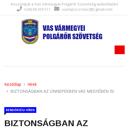
Köszöntjük a Vas Vármegyei Polgárőr Szövetség weboldalán!
+(36) 94 359 511
vasmpsz.iroda [@] gmail.com
Kezdőlap
Hírek
BIZTONSÁGBAN AZ ÜNNEPEKBEN VAS MEGYÉBEN IS!
RENDŐRSÉGI HÍREK
BIZTONSÁGBAN AZ