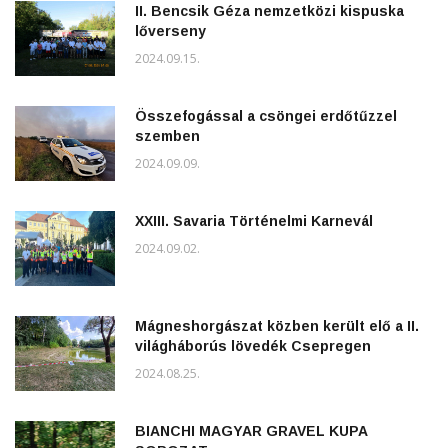
II. Bencsik Géza nemzetközi kispuska
lőverseny
2024.09.15.
Összefogással a csöngei erdőtűzzel
szemben
2024.09.09.
XXIII. Savaria Történelmi Karnevál
2024.09.02.
Mágneshorgászat közben került elő a II.
világháborús lövedék Csepregen
2024.08.25.
BIANCHI MAGYAR GRAVEL KUPA