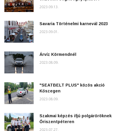
2023.09.13.
Savaria Történelmi karnevál 2023
2023.09.01.
Árvíz Körmendnél
2023.08.09.
"SEATBELT PLUS" közös akció
Kőszegen
2023.08.09.
Szakmai képzés ifjú polgárőröknek
Őriszentpéteren
2023.07.27.