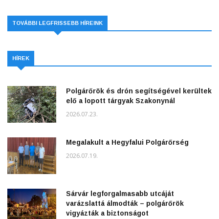
TOVÁBBI LEGFRISSEBB HÍREINK
HÍREK
Polgárőrök és drón segítségével kerültek
elő a lopott tárgyak Szakonynál
2026.07.23.
Megalakult a Hegyfalui Polgárőrség
2026.07.19.
Sárvár legforgalmasabb utcáját
varázslattá álmodták – polgárőrök
vigyázták a biztonságot