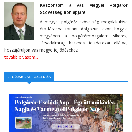
Köszöntöm a Vas Megyei Polgárőr
Szövetség honlapján!
A megyei polgárőr szövetség megalakulása
óta fáradha- tatlanul dolgozunk azon, hogy a
megyében a polgárőrmozgalom sikeres,
társadalmilag hasznos feladatokat ellátva,
hozzájáruljon Vas megye fejlődéséhez.
tovább olvasom...
LEGÚJABB KÉPGALÉRIÁK