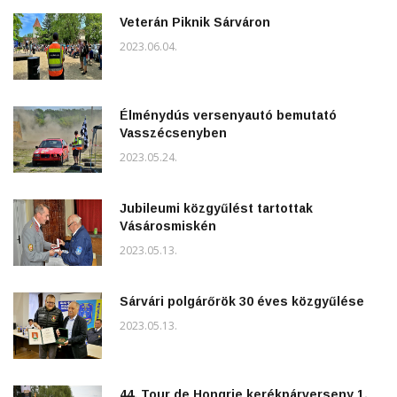
Veterán Piknik Sárváron
2023.06.04.
Élménydús versenyautó bemutató
Vasszécsenyben
2023.05.24.
Jubileumi közgyűlést tartottak
Vásárosmiskén
2023.05.13.
Sárvári polgárőrök 30 éves közgyűlése
2023.05.13.
44. Tour de Hongrie kerékpárverseny 1.