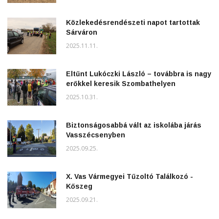
Közlekedésrendészeti napot tartottak
Sárváron
2025.11.11.
Eltűnt Lukóczki László – továbbra is nagy
erőkkel keresik Szombathelyen
2025.10.31.
Biztonságosabbá vált az iskolába járás
Vasszécsenyben
2025.09.25.
X. Vas Vármegyei Tűzoltó Találkozó -
Kőszeg
2025.09.21.