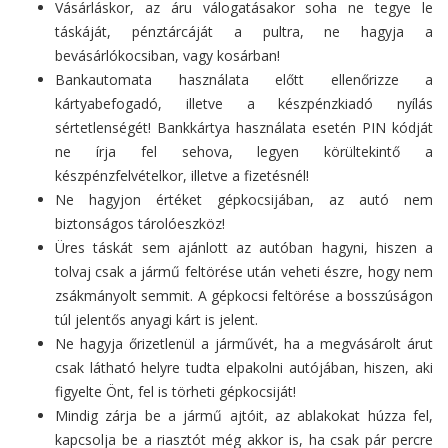
Vásárláskor, az áru válogatásakor soha ne tegye le
táskáját, pénztárcáját a pultra, ne hagyja a
bevásárlókocsiban, vagy kosárban!
Bankautomata használata előtt ellenőrizze a
kártyabefogadó, illetve a készpénzkiadó nyílás
sértetlenségét! Bankkártya használata esetén PIN kódját
ne írja fel sehova, legyen körültekintő a
készpénzfelvételkor, illetve a fizetésnél!
Ne hagyjon értéket gépkocsijában, az autó nem
biztonságos tárolóeszköz!
Üres táskát sem ajánlott az autóban hagyni, hiszen a
tolvaj csak a jármű feltörése után veheti észre, hogy nem
zsákmányolt semmit. A gépkocsi feltörése a bosszúságon
túl jelentős anyagi kárt is jelent.
Ne hagyja őrizetlenül a járművét, ha a megvásárolt árut
csak látható helyre tudta elpakolni autójában, hiszen, aki
figyelte Önt, fel is törheti gépkocsiját!
Mindig zárja be a jármű ajtóit, az ablakokat húzza fel,
kapcsolja be a riasztót még akkor is, ha csak pár percre