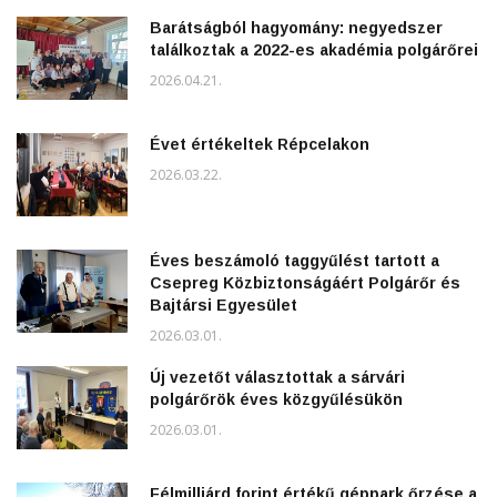
Barátságból hagyomány: negyedszer
találkoztak a 2022-es akadémia polgárőrei
2026.04.21.
Évet értékeltek Répcelakon
2026.03.22.
Éves beszámoló taggyűlést tartott a
Csepreg Közbiztonságáért Polgárőr és
Bajtársi Egyesület
2026.03.01.
Új vezetőt választottak a sárvári
polgárőrök éves közgyűlésükön
2026.03.01.
Félmilliárd forint értékű géppark őrzése a