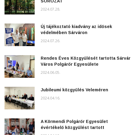
SOROZAT
2024.07.28.
Új tájékoztató kiadvány az idősek
védelmében Sárváron
2024.07.26.
Rendes Éves Közgyűlését tartotta Sárvár
Város Polgárőr Egyesülete
2024.06.05.
Jubileumi közgyűlés Veleméren
2024.04.16.
A Körmendi Polgárőr Egyesület
évértékelő közgyűlést tartott