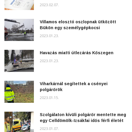
2023.02.07.
Villamos elosztó oszlopnak ütközött
Bükön egy személygépkocsi
2023.01.23.
Havazás miatti útlezárás Kőszegen
2023.01.23.
Viharkárnál segítettek a csényei
polgárőrök
2023.01.15.
Szolgálaton kívüli polgárőr mentette meg
egy Celldömölk-Izsákfai idős férfi életét
2023.01.07.