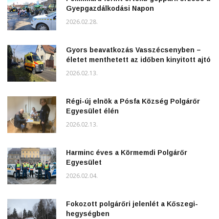
Gyepgazdálkodási Napon
2026.02.28.
Gyors beavatkozás Vasszécsenyben –
életet menthetett az időben kinyitott ajtó
2026.02.13.
Régi-új elnök a Pósfa Község Polgárőr
Egyesület élén
2026.02.13.
Harminc éves a Körmemdi Polgárőr
Egyesület
2026.02.04.
Fokozott polgárőri jelenlét a Kőszegi-
hegységben