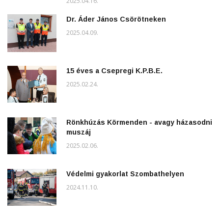
2025.04.16.
Dr. Áder János Csörötneken
2025.04.09.
15 éves a Csepregi K.P.B.E.
2025.02.24.
Rönkhúzás Körmenden - avagy házasodni
muszáj
2025.02.06.
Védelmi gyakorlat Szombathelyen
2024.11.10.