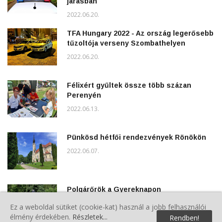
járásban
2022.06.20.
TFA Hungary 2022 - Az ország legerősebb
tűzoltója verseny Szombathelyen
2022.06.20.
Félixért gyűltek össze több százan
Perenyén
2022.06.13.
Pünkösd hétfői rendezvények Rönökön
2022.06.07.
Polgárőrök a Gyereknapon
2022.06.04.
Ez a weboldal sütiket (cookie-kat) használ a jobb felhasználói
élmény érdekében.
Részletek...
Rendben!