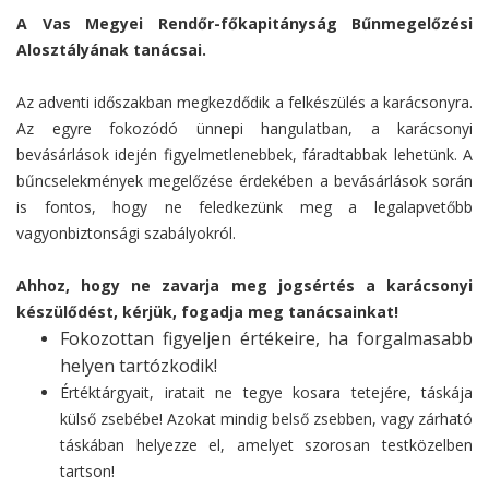
A Vas Megyei Rendőr-főkapitányság Bűnmegelőzési
Alosztályának tanácsai.
Az adventi időszakban megkezdődik a felkészülés a karácsonyra.
Az egyre fokozódó ünnepi hangulatban, a karácsonyi
bevásárlások idején figyelmetlenebbek, fáradtabbak lehetünk. A
bűncselekmények megelőzése érdekében a bevásárlások során
is fontos, hogy ne feledkezünk meg a legalapvetőbb
vagyonbiztonsági szabályokról.
Ahhoz, hogy ne zavarja meg jogsértés a karácsonyi
készülődést, kérjük, fogadja meg tanácsainkat!
Fokozottan figyeljen értékeire, ha forgalmasabb
helyen tartózkodik!
Értéktárgyait, iratait ne tegye kosara tetejére, táskája
külső zsebébe! Azokat mindig belső zsebben, vagy zárható
táskában helyezze el, amelyet szorosan testközelben
tartson!