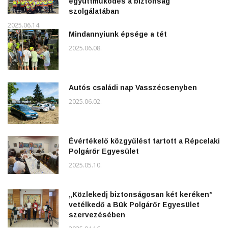
együttműködés a biztonság
szolgálatában
2025.06.14.
Mindannyiunk épsége a tét
2025.06.08.
Autós családi nap Vasszécsenyben
2025.06.02.
Évértékelő közgyűlést tartott a Répcelaki
Polgárőr Egyesület
2025.05.10.
„Közlekedj biztonságosan két keréken”
vetélkedő a Bük Polgárőr Egyesület
szervezésében