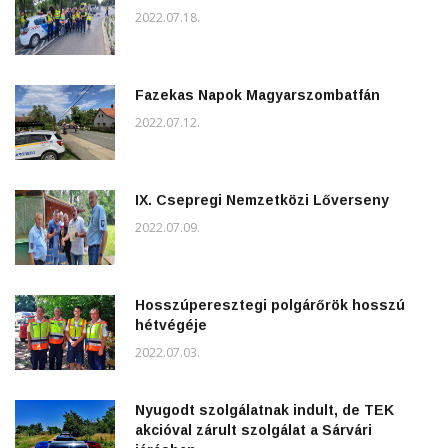
2022.07.18.
Fazekas Napok Magyarszombatfán
2022.07.12.
IX. Csepregi Nemzetközi Lőverseny
2022.07.09.
Hosszúperesztegi polgárőrök hosszú
hétvégéje
2022.07.03.
Nyugodt szolgálatnak indult, de TEK
akcióval zárult szolgálat a Sárvári