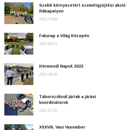
Szebb környezetért szemétgyűjtési akció
Rábapatyon
2022.10.09.
Falunap a Világ Közepén
2022.09.13.
Körmendi Napok 2022
2022.08.25.
Táborozóknál jártak a járási
koordinátorok
2022.07.22.
XXXVIII. Vasi Vasember