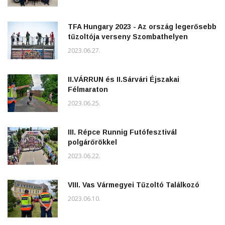
TFA Hungary 2023 - Az ország legerősebb
tűzoltója verseny Szombathelyen
2023.06.27.
II.VÁRRUN és II.Sárvári Éjszakai
Félmaraton
2023.06.25.
III. Répce Runnig Futófesztivál
polgárőrökkel
2023.06.22.
VIII. Vas Vármegyei Tűzoltó Találkozó
2023.06.10.