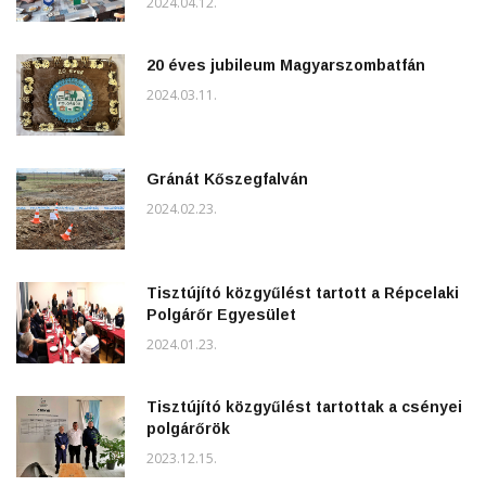
2024.04.12.
20 éves jubileum Magyarszombatfán
2024.03.11.
Gránát Kőszegfalván
2024.02.23.
Tisztújító közgyűlést tartott a Répcelaki
Polgárőr Egyesület
2024.01.23.
Tisztújító közgyűlést tartottak a csényei
polgárőrök
2023.12.15.