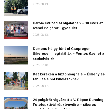
2025.08.13.
Három évtized szolgálatban – 30 éves az
Ivánci Polgárőr Egyesület
2025.08.13.
Demens hölgy tűnt el Csepregen,
Sikeresen megtalálták – Fontos üzenet a
családoknak
2025.07.10.
Két keréken a biztonság felé – Élmény és
tanulás a bői iskolásoknak
2025.06.17.
24 polgárőr vigyázott a V. Répce Running
Futófesztivál résztvevőire – sikeres