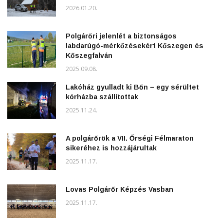
2026.01.20.
Polgárőri jelenlét a biztonságos
labdarúgó-mérkőzésekért Kőszegen és
Kőszegfalván
2025.09.08.
Lakóház gyulladt ki Bőn – egy sérültet
kórházba szállítottak
2025.11.24.
A polgárőrök a VII. Őrségi Félmaraton
sikeréhez is hozzájárultak
2025.11.17.
Lovas Polgárőr Képzés Vasban
2025.11.17.