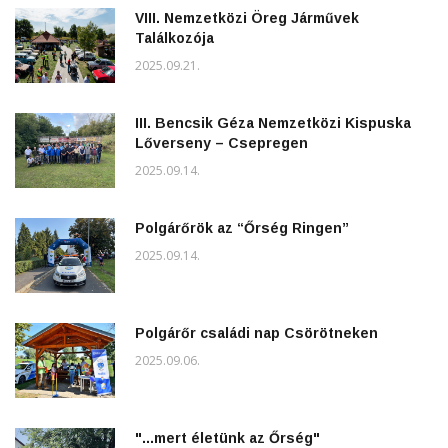
VIII. Nemzetközi Öreg Járművek
Találkozója
2025.09.21.
III. Bencsik Géza Nemzetközi Kispuska
Lőverseny – Csepregen
2025.09.14.
Polgárőrök az “Őrség Ringen”
2025.09.14.
Polgárőr családi nap Csörötneken
2025.09.06.
"...mert életünk az Őrség"