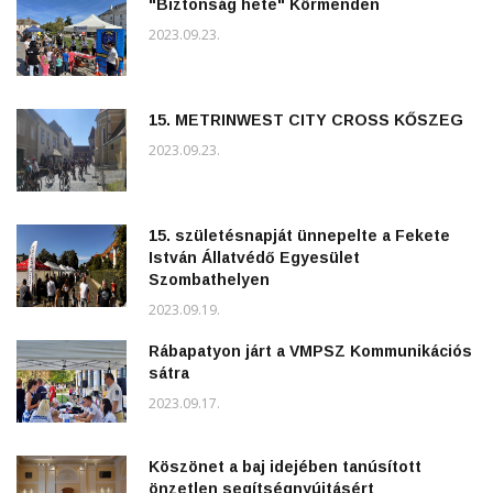
"Biztonság hete" Körmenden
2023.09.23.
15. METRINWEST CITY CROSS KŐSZEG
2023.09.23.
15. születésnapját ünnepelte a Fekete
István Állatvédő Egyesület
Szombathelyen
2023.09.19.
Rábapatyon járt a VMPSZ Kommunikációs
sátra
2023.09.17.
Köszönet a baj idejében tanúsított
önzetlen segítségnyújtásért