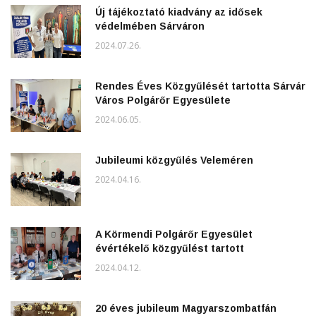
Új tájékoztató kiadvány az idősek
védelmében Sárváron
2024.07.26.
Rendes Éves Közgyűlését tartotta Sárvár
Város Polgárőr Egyesülete
2024.06.05.
Jubileumi közgyűlés Veleméren
2024.04.16.
A Körmendi Polgárőr Egyesület
évértékelő közgyűlést tartott
2024.04.12.
20 éves jubileum Magyarszombatfán