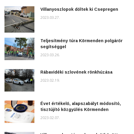
Villanyoszlopok dőltek ki Csepregen
2023.03.27.
Teljesítmény túra Körmenden polgárőr
segítséggel
2023.03.26.
Rábavidéki szlovének rönkhúzása
2023.02.19.
Évet értékelő, alapszabályt módosító,
tisztújító közgyűlés Körmenden
2023.02.07.