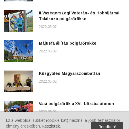
II.Vasegerszegi Veterán- és Hobbijármű
Találkozó polgárőrökkel
2022.05.07.
Májusfa állítás polgárőrökkel
2022.05.02.
Közgyűlés Magyarszombatfán
2022.05.02.
Vasi polgárőrök a XVI. Ultrabalatonon
2022.05.02.
Ez a weboldal sütiket (cookie-kat) használ a jobb felhasználói
élmény érdekében.
Részletek...
Rendben!