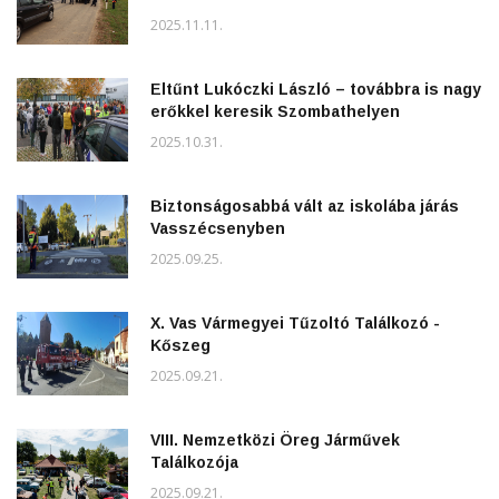
2025.11.11.
Eltűnt Lukóczki László – továbbra is nagy
erőkkel keresik Szombathelyen
2025.10.31.
Biztonságosabbá vált az iskolába járás
Vasszécsenyben
2025.09.25.
X. Vas Vármegyei Tűzoltó Találkozó -
Kőszeg
2025.09.21.
VIII. Nemzetközi Öreg Járművek
Találkozója
2025.09.21.