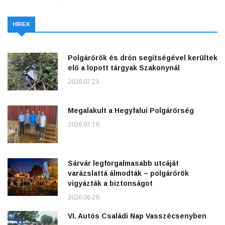
HÍREK
Polgárőrök és drón segítségével kerültek
elő a lopott tárgyak Szakonynál
2026.07.23.
Megalakult a Hegyfalui Polgárőrség
2026.07.19.
Sárvár legforgalmasabb utcáját
varázslattá álmodták – polgárőrök
vigyázták a biztonságot
2026.06.29.
VI. Autós Családi Nap Vasszécsenyben