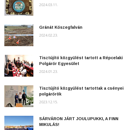
2024.03.11.
Gránát Kőszegfalván
2024.02.23.
Tisztújító közgyűlést tartott a Répcelaki
Polgárőr Egyesület
2024.01.23.
Tisztújító közgyűlést tartottak a csényei
polgárőrök
2023.12.15.
SÁRVÁRON JÁRT JOULUPUKKI, A FINN
MIKULÁS!