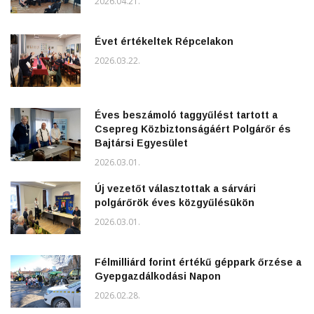
2026.04.21.
Évet értékeltek Répcelakon
2026.03.22.
Éves beszámoló taggyűlést tartott a
Csepreg Közbiztonságáért Polgárőr és
Bajtársi Egyesület
2026.03.01.
Új vezetőt választottak a sárvári
polgárőrök éves közgyűlésükön
2026.03.01.
Félmilliárd forint értékű géppark őrzése a
Gyepgazdálkodási Napon
2026.02.28.