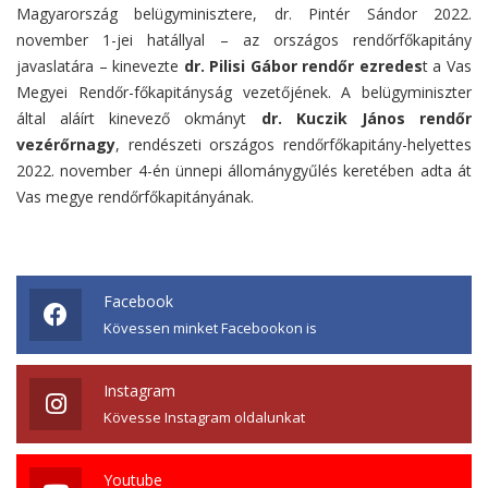
Magyarország belügyminisztere, dr. Pintér Sándor 2022.
november 1-jei hatállyal – az országos rendőrfőkapitány
javaslatára – kinevezte
dr. Pilisi Gábor rendőr ezredes
t a Vas
Megyei Rendőr-főkapitányság vezetőjének. A belügyminiszter
által aláírt kinevező okmányt
dr. Kuczik János rendőr
vezérőrnagy
, rendészeti országos rendőrfőkapitány-helyettes
2022. november 4-én ünnepi állománygyűlés keretében adta át
Vas megye rendőrfőkapitányának.
Facebook
Kövessen minket Facebookon is
Instagram
Kövesse Instagram oldalunkat
Youtube