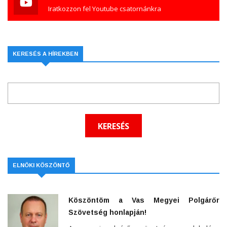
Iratkozzon fel Youtube csatornánkra
KERESÉS A HÍREKBEN
ELNÖKI KÖSZÖNTŐ
Köszöntöm a Vas Megyei Polgárőr
Szövetség honlapján!