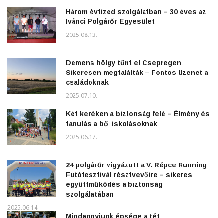
Három évtized szolgálatban – 30 éves az
Ivánci Polgárőr Egyesület
2025.08.13.
Demens hölgy tűnt el Csepregen,
Sikeresen megtalálták – Fontos üzenet a
családoknak
2025.07.10.
Két keréken a biztonság felé – Élmény és
tanulás a bői iskolásoknak
2025.06.17.
24 polgárőr vigyázott a V. Répce Running
Futófesztivál résztvevőire – sikeres
együttműködés a biztonság
szolgálatában
2025.06.14.
Mindannyiunk épsége a tét