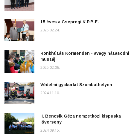
15 éves a Csepregi K.P.B.E.
2025.02.24.
Rönkhúzás Körmenden - avagy házasodni
muszáj
2025.02.06.
Védelmi gyakorlat Szombathelyen
2024.11.10.
II. Bencsik Géza nemzetközi kispuska
lőverseny
2024.09.15.