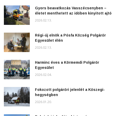
Gyors beavatkozás Vasszécsenyben –
életet menthetett az időben kinyitott ajtó
2026.02.13.
Régi-új elnök a Pósfa Község Polgárőr
Egyesület élén
2026.02.13.
Harminc éves a Körmemdi Polgárőr
Egyesület
2026.02.04.
Fokozott polgárőri jelenlét a Kőszegi-
hegységben
2026.01.20.