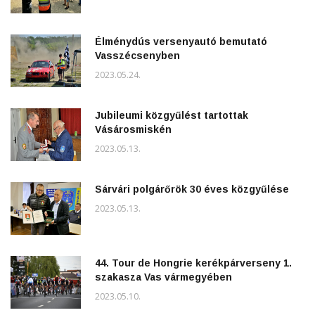
Élménydús versenyautó bemutató
Vasszécsenyben
2023.05.24.
Jubileumi közgyűlést tartottak
Vásárosmiskén
2023.05.13.
Sárvári polgárőrök 30 éves közgyűlése
2023.05.13.
44. Tour de Hongrie kerékpárverseny 1.
szakasza Vas vármegyében
2023.05.10.