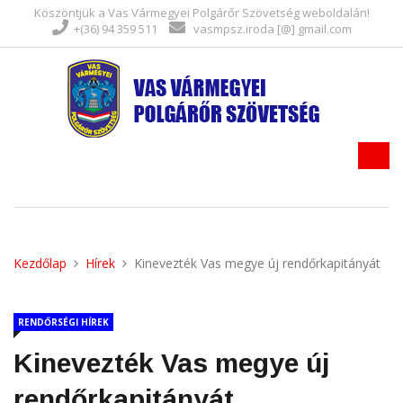
Köszöntjük a Vas Vármegyei Polgárőr Szövetség weboldalán!
+(36) 94 359 511
vasmpsz.iroda [@] gmail.com
Kezdőlap
Hírek
Kinevezték Vas megye új rendőrkapitányát
RENDŐRSÉGI HÍREK
Kinevezték Vas megye új
rendőrkapitányát