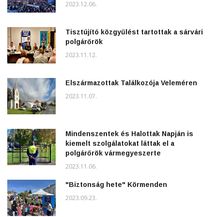
2023.12.06.
Tisztújító közgyűlést tartottak a sárvári
polgárőrök
2023.11.12.
Elszármazottak Találkozója Veleméren
2023.11.07.
Mindenszentek és Halottak Napján is
kiemelt szolgálatokat láttak el a
polgárőrök vármegyeszerte
2023.11.06.
"Biztonság hete" Körmenden
2023.09.23.