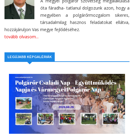
A megyei polgárőr szövetség megalakulása
óta fáradha- tatlanul dolgozunk azon, hogy a
megyében a polgárőrmozgalom sikeres,
társadalmilag hasznos feladatokat ellátva,
hozzájáruljon Vas megye fejlődéséhez.
tovább olvasom...
LEGÚJABB KÉPGALÉRIÁK