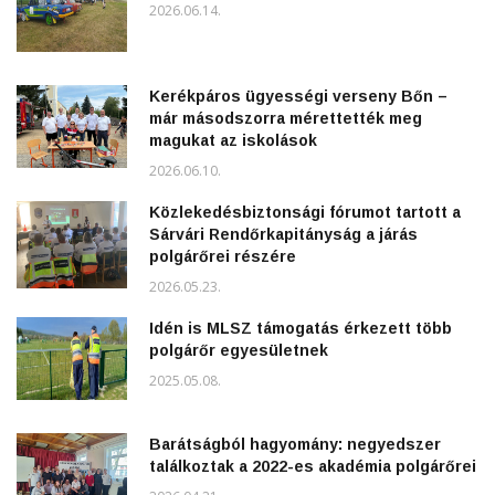
2026.06.14.
Kerékpáros ügyességi verseny Bőn –
már másodszorra mérettették meg
magukat az iskolások
2026.06.10.
Közlekedésbiztonsági fórumot tartott a
Sárvári Rendőrkapitányság a járás
polgárőrei részére
2026.05.23.
Idén is MLSZ támogatás érkezett több
polgárőr egyesületnek
2025.05.08.
Barátságból hagyomány: negyedszer
találkoztak a 2022-es akadémia polgárőrei