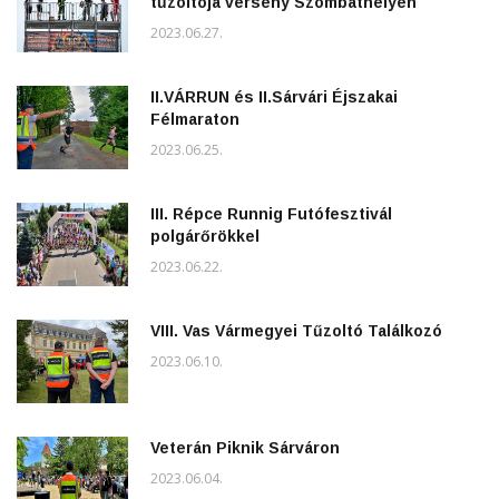
tűzoltója verseny Szombathelyen
2023.06.27.
II.VÁRRUN és II.Sárvári Éjszakai
Félmaraton
2023.06.25.
III. Répce Runnig Futófesztivál
polgárőrökkel
2023.06.22.
VIII. Vas Vármegyei Tűzoltó Találkozó
2023.06.10.
Veterán Piknik Sárváron
2023.06.04.