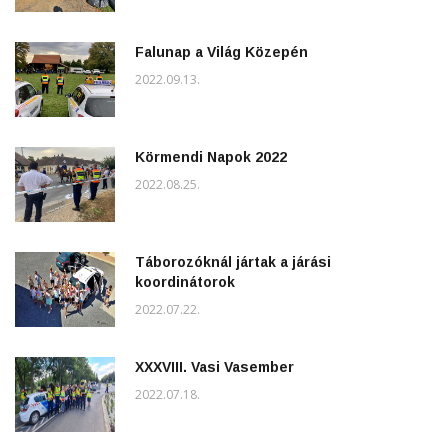
Falunap a Világ Közepén
2022.09.13.
Körmendi Napok 2022
2022.08.25.
Táborozóknál jártak a járási
koordinátorok
2022.07.22.
XXXVIII. Vasi Vasember
2022.07.18.