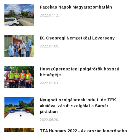
Fazekas Napok Magyarszombatfán
2022.07.12.
IX. Csepregi Nemzetközi Lőverseny
2022.07.09.
Hosszúperesztegi polgárőrök hosszú
hétvégéje
2022.07.03.
Nyugodt szolgálatnak indult, de TEK
akcióval zárult szolgálat a Sárvári
járásban
2022.06.20.
TFA Hungary 2022 - Az ország legerősebb