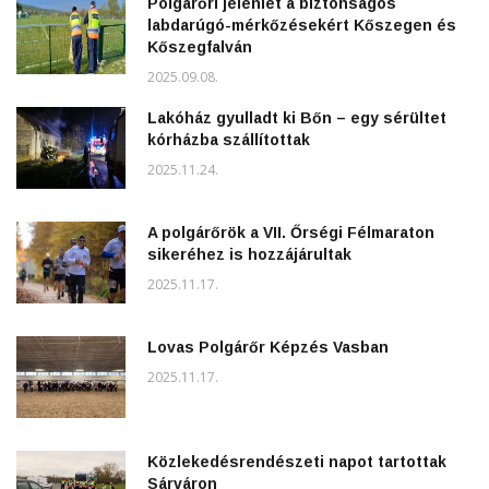
Polgárőri jelenlét a biztonságos
labdarúgó-mérkőzésekért Kőszegen és
Kőszegfalván
2025.09.08.
Lakóház gyulladt ki Bőn – egy sérültet
kórházba szállítottak
2025.11.24.
A polgárőrök a VII. Őrségi Félmaraton
sikeréhez is hozzájárultak
2025.11.17.
Lovas Polgárőr Képzés Vasban
2025.11.17.
Közlekedésrendészeti napot tartottak
Sárváron