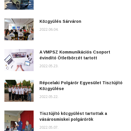
Közgyűlés Sárváron
2022.06.04.
A VMPSZ Kommunikációs Csoport
évindító Ötletbörzét tartott
2022.05.23.
Répcelaki Polgárőr Egyesület Tisztújító
Közgyűlése
2022.05.22.
Tisztújító közgyűlést tartottak a
vásárosmiskei polgárőrök
2022.05.07.