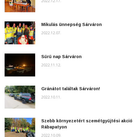
2022.12.17.
Mikulás ünnepség Sárváron
2022.12.07.
Sűrű nap Sárváron
2022.11.12.
Gránátot találtak Sárváron!
2022.10.11.
Szebb környezetért szemétgyűjtési akció
Rábapatyon
2022.10.09.