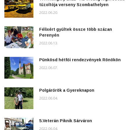
tűzoltója verseny Szombathelyen
2022.06.20.
Félixért gyűltek össze több százan
Perenyén
2022.06.13.
Pünkösd hétfői rendezvények Rönökön
2022.06.07.
Polgárőrök a Gyereknapon
2022.06.04.
5.Veterán Piknik Sárváron
2022.06.04.