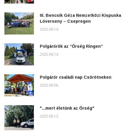
III. Bencsik Géza Nemzetközi Kispuska
Lőverseny – Csepregen
2025.09.14.
Polgárőrök az “Őrség Ringen”
2025.09.14.
Polgárőr családi nap Csörötneken
2025.09.06.
"...mert életünk az Őrség"
2025.08.13.