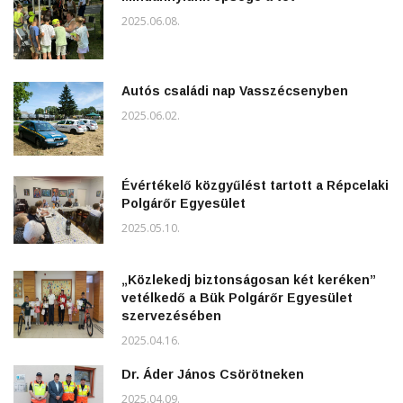
2025.06.08.
Autós családi nap Vasszécsenyben
2025.06.02.
Évértékelő közgyűlést tartott a Répcelaki
Polgárőr Egyesület
2025.05.10.
„Közlekedj biztonságosan két keréken”
vetélkedő a Bük Polgárőr Egyesület
szervezésében
2025.04.16.
Dr. Áder János Csörötneken
2025.04.09.