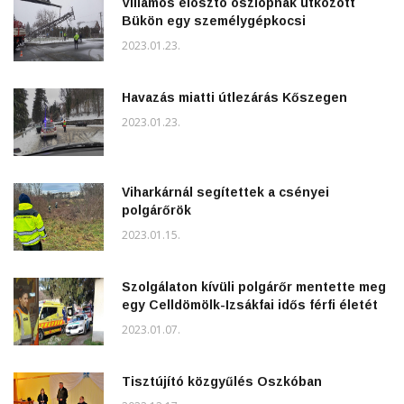
Villamos elosztó oszlopnak ütközött
Bükön egy személygépkocsi
2023.01.23.
Havazás miatti útlezárás Kőszegen
2023.01.23.
Viharkárnál segítettek a csényei
polgárőrök
2023.01.15.
Szolgálaton kívüli polgárőr mentette meg
egy Celldömölk-Izsákfai idős férfi életét
2023.01.07.
Tisztújító közgyűlés Oszkóban