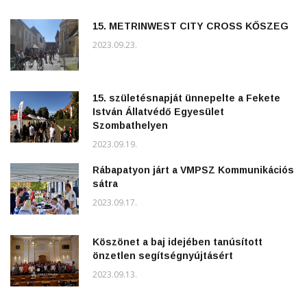
15. METRINWEST CITY CROSS KŐSZEG
2023.09.23.
15. születésnapját ünnepelte a Fekete
István Állatvédő Egyesület
Szombathelyen
2023.09.19.
Rábapatyon járt a VMPSZ Kommunikációs
sátra
2023.09.17.
Köszönet a baj idejében tanúsított
önzetlen segítségnyújtásért
2023.09.13.