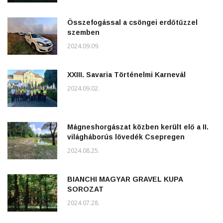
Összefogással a csöngei erdőtűzzel
szemben
2024.09.09.
XXIII. Savaria Történelmi Karnevál
2024.09.02.
Mágneshorgászat közben került elő a II.
világháborús lövedék Csepregen
2024.08.25.
BIANCHI MAGYAR GRAVEL KUPA
SOROZAT
2024.07.28.