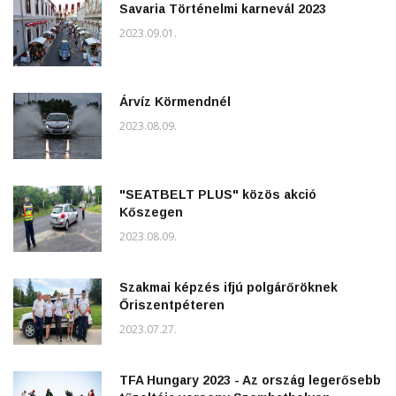
Savaria Történelmi karnevál 2023
2023.09.01.
Árvíz Körmendnél
2023.08.09.
"SEATBELT PLUS" közös akció
Kőszegen
2023.08.09.
Szakmai képzés ifjú polgárőröknek
Őriszentpéteren
2023.07.27.
TFA Hungary 2023 - Az ország legerősebb