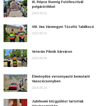
III. Répce Runnig Futófesztivál
polgárőrökkel
2023.06.22.
VIII. Vas Vármegyei Tűzoltó Találkozó
2023.06.10.
Veterán Piknik Sárváron
2023.06.04.
Élménydús versenyautó bemutató
Vasszécsenyben
2023.05.24.
Jubileumi közgyűlést tartottak