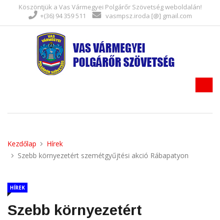
Köszöntjük a Vas Vármegyei Polgárőr Szövetség weboldalán!
+(36) 94 359 511
vasmpsz.iroda [@] gmail.com
Kezdőlap
Hírek
Szebb környezetért szemétgyűjtési akció Rábapatyon
HÍREK
Szebb környezetért