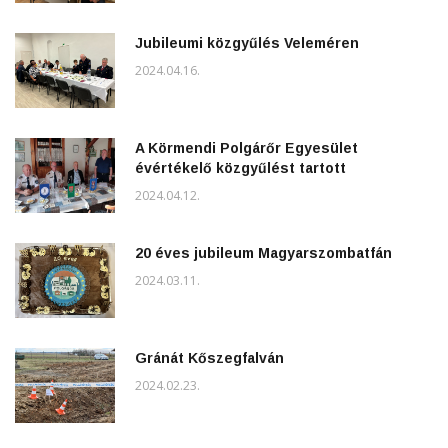
Jubileumi közgyűlés Veleméren
2024.04.16.
A Körmendi Polgárőr Egyesület
évértékelő közgyűlést tartott
2024.04.12.
20 éves jubileum Magyarszombatfán
2024.03.11.
Gránát Kőszegfalván
2024.02.23.