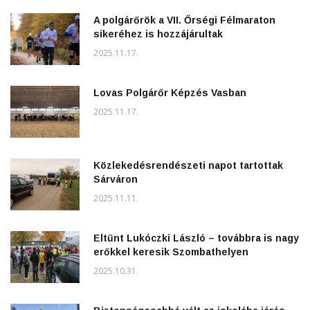
A polgárőrök a VII. Őrségi Félmaraton
sikeréhez is hozzájárultak
2025.11.17.
Lovas Polgárőr Képzés Vasban
2025.11.17.
Közlekedésrendészeti napot tartottak
Sárváron
2025.11.11.
Eltűnt Lukóczki László – továbbra is nagy
erőkkel keresik Szombathelyen
2025.10.31.