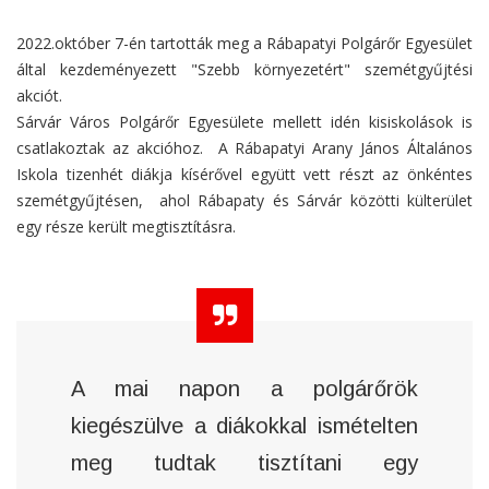
2022.október 7-én tartották meg a Rábapatyi Polgárőr Egyesület
által kezdeményezett "Szebb környezetért" szemétgyűjtési
akciót.
Sárvár Város Polgárőr Egyesülete mellett idén kisiskolások is
csatlakoztak az akcióhoz. A Rábapatyi Arany János Általános
Iskola tizenhét diákja kísérővel együtt vett részt az önkéntes
szemétgyűjtésen, ahol Rábapaty és Sárvár közötti külterület
egy része került megtisztításra.
A mai napon a polgárőrök
kiegészülve a diákokkal ismételten
meg tudtak tisztítani egy