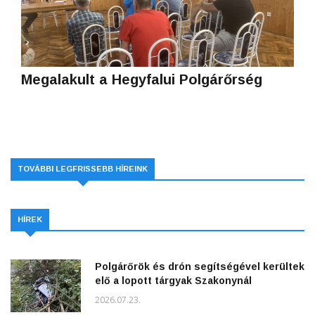
Megalakult a Hegyfalui Polgárőrség
TOVÁBBI LEGFRISSEBB HÍREINK
HÍREK
Polgárőrök és drón segítségével kerültek
elő a lopott tárgyak Szakonynál
2026.07.23.