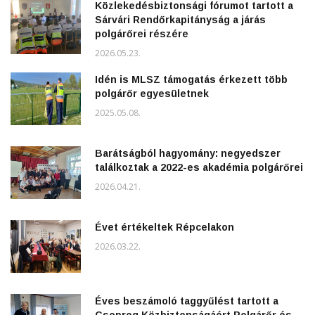
Közlekedésbiztonsági fórumot tartott a
Sárvári Rendőrkapitányság a járás
polgárőrei részére
2026.05.23.
Idén is MLSZ támogatás érkezett több
polgárőr egyesületnek
2025.05.08.
Barátságból hagyomány: negyedszer
találkoztak a 2022-es akadémia polgárőrei
2026.04.21.
Évet értékeltek Répcelakon
2026.03.22.
Éves beszámoló taggyűlést tartott a