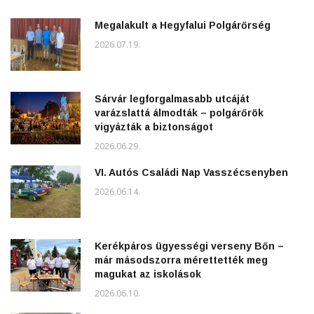
Megalakult a Hegyfalui Polgárőrség
2026.07.19.
Sárvár legforgalmasabb utcáját
varázslattá álmodták – polgárőrök
vigyázták a biztonságot
2026.06.29.
VI. Autós Családi Nap Vasszécsenyben
2026.06.14.
Kerékpáros ügyességi verseny Bőn –
már másodszorra mérettették meg
magukat az iskolások
2026.06.10.