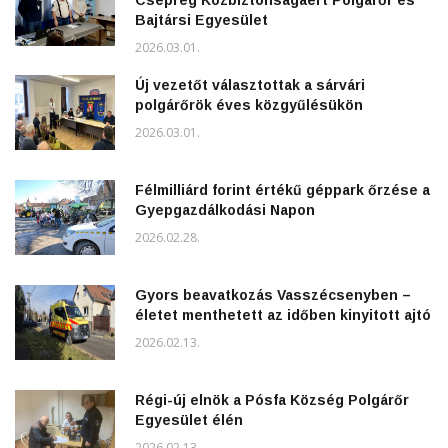
Csepreg Közbiztonságáért Polgárőr és
Bajtársi Egyesület
2026.03.01.
Új vezetőt választottak a sárvári
polgárőrök éves közgyűlésükön
2026.03.01.
Félmilliárd forint értékű géppark őrzése a
Gyepgazdálkodási Napon
2026.02.28.
Gyors beavatkozás Vasszécsenyben –
életet menthetett az időben kinyitott ajtó
2026.02.13.
Régi-új elnök a Pósfa Község Polgárőr
Egyesület élén
2026.02.13.