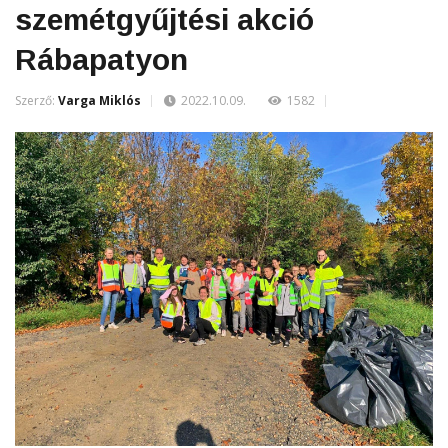
szemétgyűjtési akció
Rábapatyon
Szerző:
Varga Miklós
2022.10.09.
1582