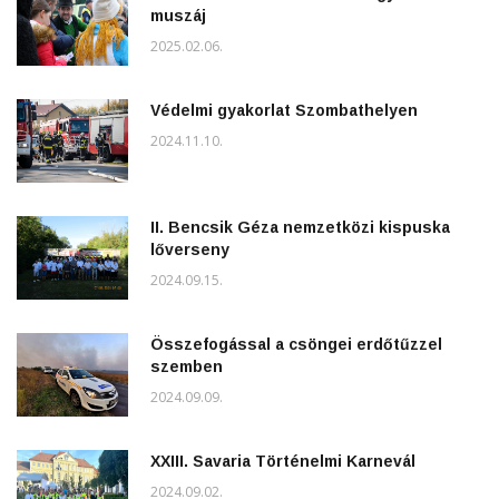
muszáj
2025.02.06.
Védelmi gyakorlat Szombathelyen
2024.11.10.
II. Bencsik Géza nemzetközi kispuska
lőverseny
2024.09.15.
Összefogással a csöngei erdőtűzzel
szemben
2024.09.09.
XXIII. Savaria Történelmi Karnevál
2024.09.02.