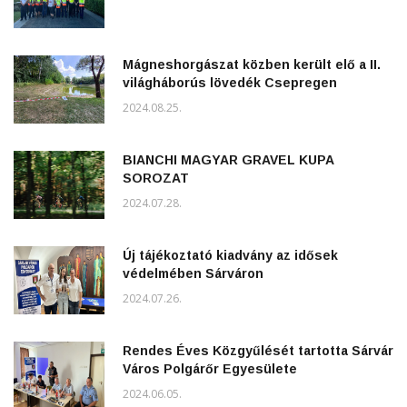
Mágneshorgászat közben került elő a II.
világháborús lövedék Csepregen
2024.08.25.
BIANCHI MAGYAR GRAVEL KUPA
SOROZAT
2024.07.28.
Új tájékoztató kiadvány az idősek
védelmében Sárváron
2024.07.26.
Rendes Éves Közgyűlését tartotta Sárvár
Város Polgárőr Egyesülete
2024.06.05.