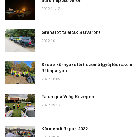
Sűrű nap Sárváron
2022.11.12.
Gránátot találtak Sárváron!
2022.10.11.
Szebb környezetért szemétgyűjtési akció
Rábapatyon
2022.10.09.
Falunap a Világ Közepén
2022.09.13.
Körmendi Napok 2022