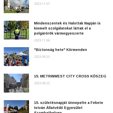
2023.11.07.
Mindenszentek és Halottak Napján is
kiemelt szolgálatokat láttak el a
polgárőrök vármegyeszerte
2023.11.06.
"Biztonság hete" Körmenden
2023.09.23.
15. METRINWEST CITY CROSS KŐSZEG
2023.09.23.
15. születésnapját ünnepelte a Fekete
István Állatvédő Egyesület
Szombathelyen