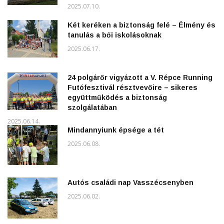
2025.07.10.
Két keréken a biztonság felé – Élmény és
tanulás a bői iskolásoknak
2025.06.17.
24 polgárőr vigyázott a V. Répce Running
Futófesztivál résztvevőire – sikeres
együttműködés a biztonság
szolgálatában
2025.06.14.
Mindannyiunk épsége a tét
2025.06.08.
Autós családi nap Vasszécsenyben
2025.06.02.