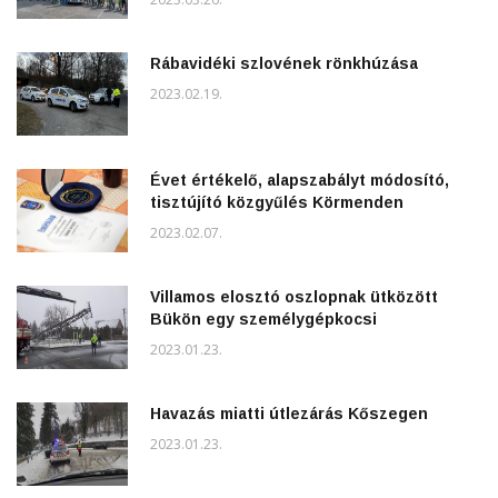
Rábavidéki szlovének rönkhúzása
2023.02.19.
Évet értékelő, alapszabályt módosító,
tisztújító közgyűlés Körmenden
2023.02.07.
Villamos elosztó oszlopnak ütközött
Bükön egy személygépkocsi
2023.01.23.
Havazás miatti útlezárás Kőszegen
2023.01.23.