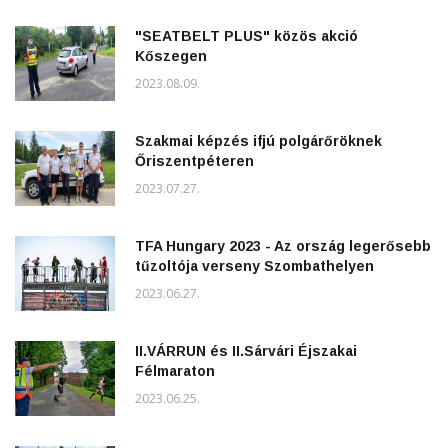
"SEATBELT PLUS" közös akció
Kőszegen
2023.08.09.
Szakmai képzés ifjú polgárőröknek
Őriszentpéteren
2023.07.27.
TFA Hungary 2023 - Az ország legerősebb
tűzoltója verseny Szombathelyen
2023.06.27.
II.VÁRRUN és II.Sárvári Éjszakai
Félmaraton
2023.06.25.