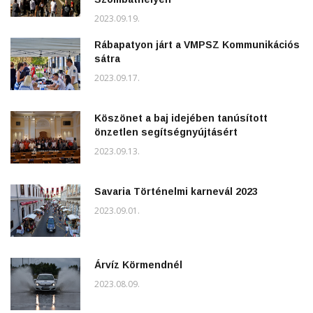
2023.09.19.
Rábapatyon járt a VMPSZ Kommunikációs
sátra
2023.09.17.
Köszönet a baj idejében tanúsított
önzetlen segítségnyújtásért
2023.09.13.
Savaria Történelmi karnevál 2023
2023.09.01.
Árvíz Körmendnél
2023.08.09.