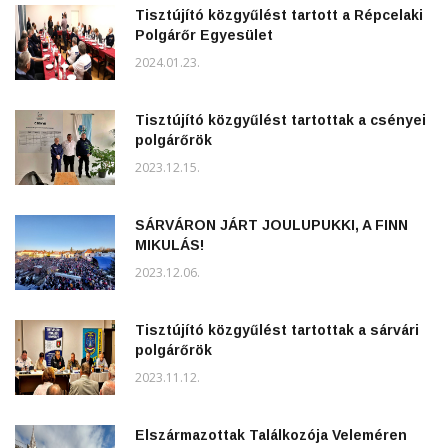
Tisztújító közgyűlést tartott a Répcelaki
Polgárőr Egyesület
2024.01.23.
Tisztújító közgyűlést tartottak a csényei
polgárőrök
2023.12.15.
SÁRVÁRON JÁRT JOULUPUKKI, A FINN
MIKULÁS!
2023.12.06.
Tisztújító közgyűlést tartottak a sárvári
polgárőrök
2023.11.12.
Elszármazottak Találkozója Veleméren