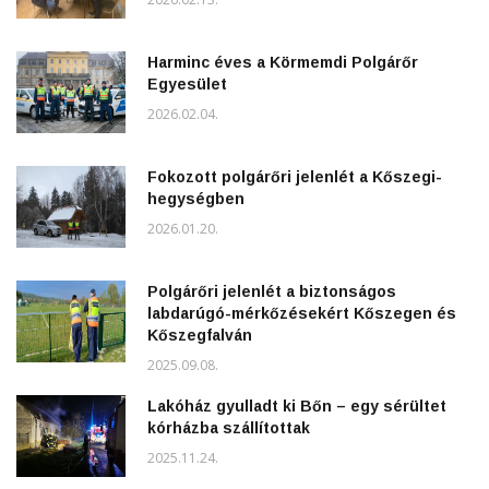
Harminc éves a Körmemdi Polgárőr
Egyesület
2026.02.04.
Fokozott polgárőri jelenlét a Kőszegi-
hegységben
2026.01.20.
Polgárőri jelenlét a biztonságos
labdarúgó-mérkőzésekért Kőszegen és
Kőszegfalván
2025.09.08.
Lakóház gyulladt ki Bőn – egy sérültet
kórházba szállítottak
2025.11.24.