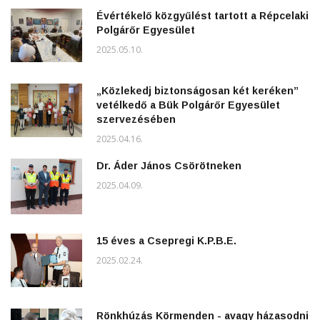
Évértékelő közgyűlést tartott a Répcelaki
Polgárőr Egyesület
2025.05.10.
„Közlekedj biztonságosan két keréken”
vetélkedő a Bük Polgárőr Egyesület
szervezésében
2025.04.16.
Dr. Áder János Csörötneken
2025.04.09.
15 éves a Csepregi K.P.B.E.
2025.02.24.
Rönkhúzás Körmenden - avagy házasodni