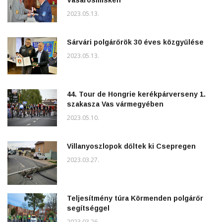
Vásárosmiskén
2023.05.13.
Sárvári polgárőrök 30 éves közgyűlése
2023.05.13.
44. Tour de Hongrie kerékpárverseny 1.
szakasza Vas vármegyében
2023.05.10.
Villanyoszlopok dőltek ki Csepregen
2023.03.27.
Teljesítmény túra Körmenden polgárőr
segítséggel
2023.03.26.