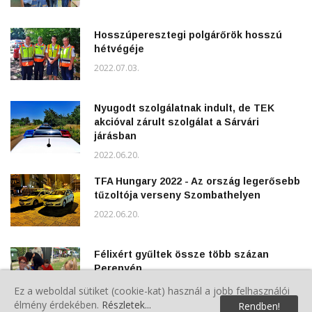
Hosszúperesztegi polgárőrök hosszú
hétvégéje
2022.07.03.
Nyugodt szolgálatnak indult, de TEK
akcióval zárult szolgálat a Sárvári
járásban
2022.06.20.
TFA Hungary 2022 - Az ország legerősebb
tűzoltója verseny Szombathelyen
2022.06.20.
Félixért gyűltek össze több százan
Perenyén
2022.06.13.
Ez a weboldal sütiket (cookie-kat) használ a jobb felhasználói
élmény érdekében.
Részletek...
Rendben!