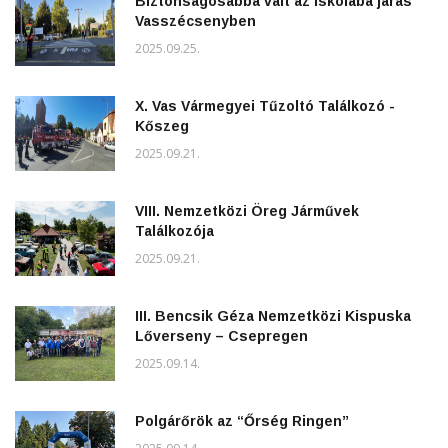
Biztonságosabbá vált az iskolába járás
Vasszécsenyben
2025.09.25.
X. Vas Vármegyei Tűzoltó Találkozó -
Kőszeg
2025.09.21.
VIII. Nemzetközi Öreg Járművek
Találkozója
2025.09.21.
III. Bencsik Géza Nemzetközi Kispuska
Lőverseny – Csepregen
2025.09.14.
Polgárőrök az “Őrség Ringen”