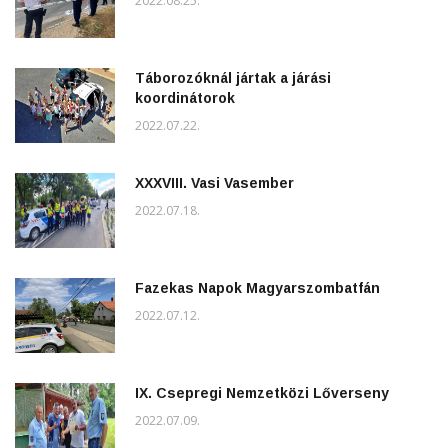
2022.08.25.
Táborozóknál jártak a járási
koordinátorok
2022.07.22.
XXXVIII. Vasi Vasember
2022.07.18.
Fazekas Napok Magyarszombatfán
2022.07.12.
IX. Csepregi Nemzetközi Lőverseny
2022.07.09.