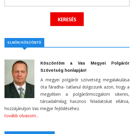
ELNÖKI KÖSZÖNTŐ
Köszöntöm a Vas Megyei Polgárőr
Szövetség honlapján!
A megyei polgárőr szövetség megalakulása
óta fáradha- tatlanul dolgozunk azon, hogy a
megyében a polgárőrmozgalom sikeres,
társadalmilag hasznos feladatokat ellátva,
hozzájáruljon Vas megye fejlődéséhez.
tovább olvasom...