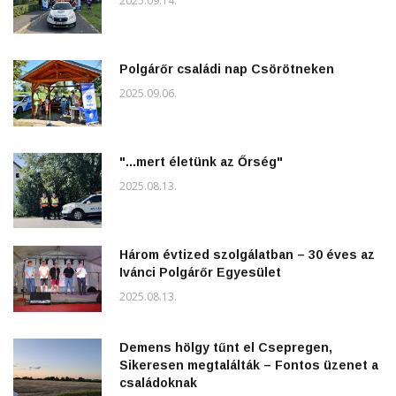
2025.09.14.
Polgárőr családi nap Csörötneken
2025.09.06.
"...mert életünk az Őrség"
2025.08.13.
Három évtized szolgálatban – 30 éves az
Ivánci Polgárőr Egyesület
2025.08.13.
Demens hölgy tűnt el Csepregen,
Sikeresen megtalálták – Fontos üzenet a
családoknak