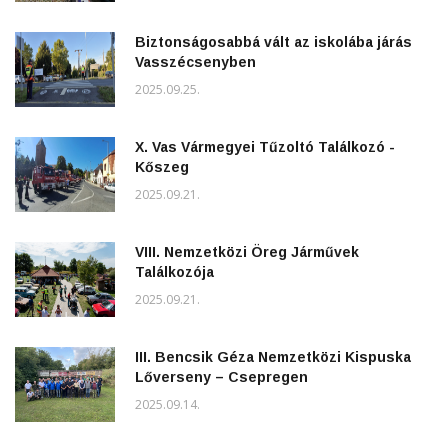
Biztonságosabbá vált az iskolába járás
Vasszécsenyben
2025.09.25.
X. Vas Vármegyei Tűzoltó Találkozó -
Kőszeg
2025.09.21.
VIII. Nemzetközi Öreg Járművek
Találkozója
2025.09.21.
III. Bencsik Géza Nemzetközi Kispuska
Lőverseny – Csepregen
2025.09.14.