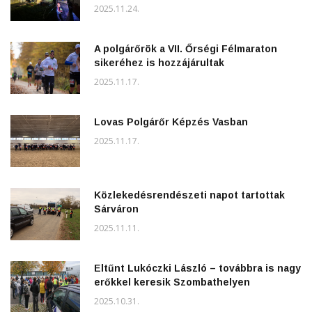
2025.11.24.
A polgárőrök a VII. Őrségi Félmaraton
sikeréhez is hozzájárultak
2025.11.17.
Lovas Polgárőr Képzés Vasban
2025.11.17.
Közlekedésrendészeti napot tartottak
Sárváron
2025.11.11.
Eltűnt Lukóczki László – továbbra is nagy
erőkkel keresik Szombathelyen
2025.10.31.