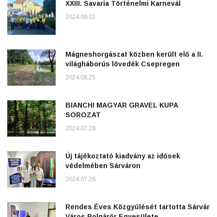
XXIII. Savaria Történelmi Karnevál
2024.09.02.
Mágneshorgászat közben került elő a II.
világháborús lövedék Csepregen
2024.08.25.
BIANCHI MAGYAR GRAVEL KUPA
SOROZAT
2024.07.28.
Új tájékoztató kiadvány az idősek
védelmében Sárváron
2024.07.26.
Rendes Éves Közgyűlését tartotta Sárvár
Város Polgárőr Egyesülete