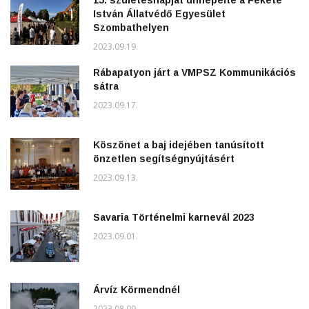
István Állatvédő Egyesület
Szombathelyen
2023.09.19.
Rábapatyon járt a VMPSZ Kommunikációs
sátra
2023.09.17.
Köszönet a baj idejében tanúsított
önzetlen segítségnyújtásért
2023.09.13.
Savaria Történelmi karnevál 2023
2023.09.01.
Árvíz Körmendnél
2023.08.09.