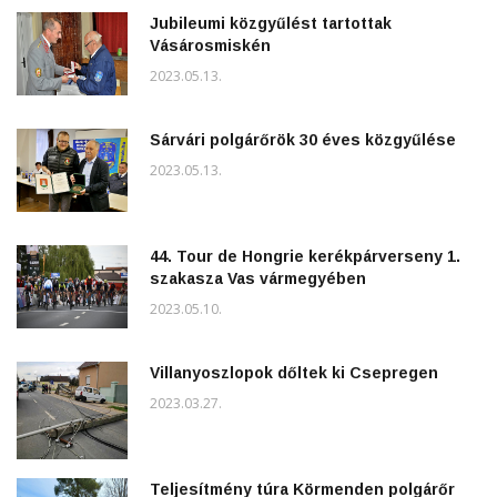
Jubileumi közgyűlést tartottak
Vásárosmiskén
2023.05.13.
Sárvári polgárőrök 30 éves közgyűlése
2023.05.13.
44. Tour de Hongrie kerékpárverseny 1.
szakasza Vas vármegyében
2023.05.10.
Villanyoszlopok dőltek ki Csepregen
2023.03.27.
Teljesítmény túra Körmenden polgárőr