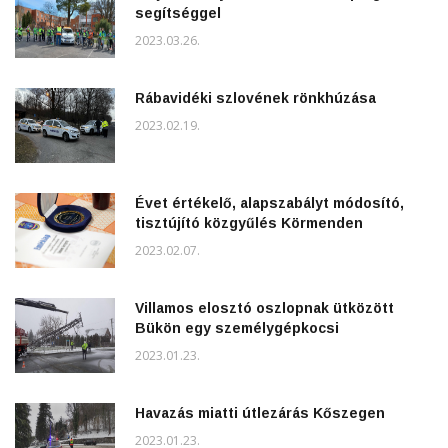
segítséggel
2023.03.26.
Rábavidéki szlovének rönkhúzása
2023.02.19.
Évet értékelő, alapszabályt módosító,
tisztújító közgyűlés Körmenden
2023.02.07.
Villamos elosztó oszlopnak ütközött
Bükön egy személygépkocsi
2023.01.23.
Havazás miatti útlezárás Kőszegen
2023.01.23.