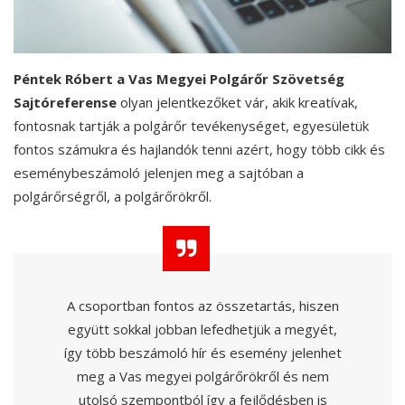
Péntek Róbert a Vas Megyei Polgárőr Szövetség
Sajtóreferense
olyan jelentkezőket vár, akik kreatívak,
fontosnak tartják a polgárőr tevékenységet, egyesületük
fontos számukra és hajlandók tenni azért, hogy több cikk és
eseménybeszámoló jelenjen meg a sajtóban a
polgárőrségről, a polgárőrökről.
A csoportban fontos az összetartás, hiszen
együtt sokkal jobban lefedhetjük a megyét,
így több beszámoló hír és esemény jelenhet
meg a Vas megyei polgárőrökről és nem
utolsó szempontból így a fejlődésben is