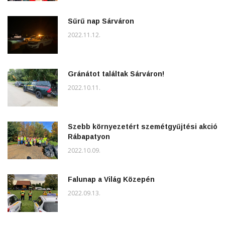
Sűrű nap Sárváron
2022.11.12.
Gránátot találtak Sárváron!
2022.10.11.
Szebb környezetért szemétgyűjtési akció
Rábapatyon
2022.10.09.
Falunap a Világ Közepén
2022.09.13.