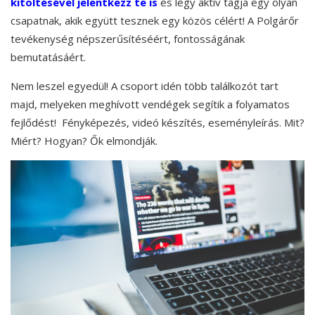
kitöltésével jelentkezz te is
és légy aktív tagja egy olyan
csapatnak, akik együtt tesznek egy közös célért! A Polgárőr
tevékenység népszerűsítéséért, fontosságának
bemutatásáért.
Nem leszel egyedül! A csoport idén több találkozót tart
majd, melyeken meghívott vendégek segítik a folyamatos
fejlődést! Fényképezés, videó készítés, eseményleírás. Mit?
Miért? Hogyan? Ők elmondják.