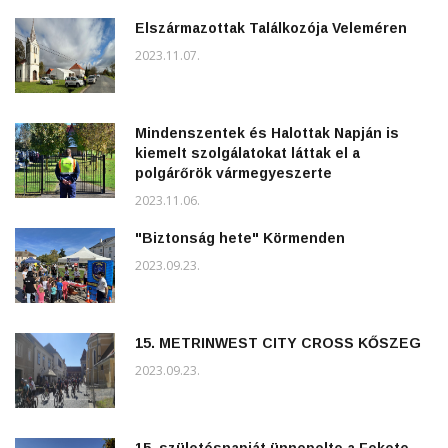
Elszármazottak Találkozója Veleméren
2023.11.07.
Mindenszentek és Halottak Napján is
kiemelt szolgálatokat láttak el a
polgárőrök vármegyeszerte
2023.11.06.
"Biztonság hete" Körmenden
2023.09.23.
15. METRINWEST CITY CROSS KŐSZEG
2023.09.23.
15. születésnapját ünnepelte a Fekete