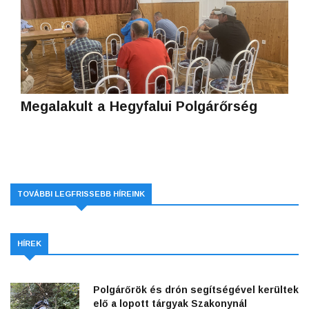
Megalakult a Hegyfalui Polgárőrség
TOVÁBBI LEGFRISSEBB HÍREINK
HÍREK
Polgárőrök és drón segítségével kerültek
elő a lopott tárgyak Szakonynál