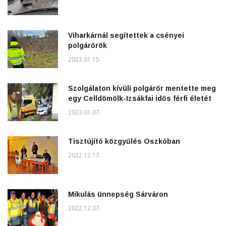
Viharkárnál segítettek a csényei
polgárőrök
2023.01.15.
Szolgálaton kívüli polgárőr mentette meg
egy Celldömölk-Izsákfai idős férfi életét
2023.01.07.
Tisztújító közgyűlés Oszkóban
2022.12.17.
Mikulás ünnepség Sárváron
2022.12.07.