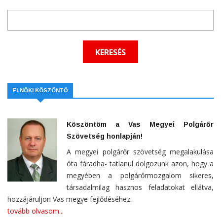
ELNÖKI KÖSZÖNTŐ
Köszöntöm a Vas Megyei Polgárőr
Szövetség honlapján!
A megyei polgárőr szövetség megalakulása
óta fáradha- tatlanul dolgozunk azon, hogy a
megyében a polgárőrmozgalom sikeres,
társadalmilag hasznos feladatokat ellátva,
hozzájáruljon Vas megye fejlődéséhez.
tovább olvasom...