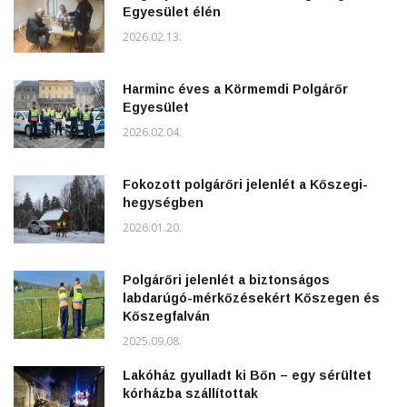
Egyesület élén
2026.02.13.
Harminc éves a Körmemdi Polgárőr
Egyesület
2026.02.04.
Fokozott polgárőri jelenlét a Kőszegi-
hegységben
2026.01.20.
Polgárőri jelenlét a biztonságos
labdarúgó-mérkőzésekért Kőszegen és
Kőszegfalván
2025.09.08.
Lakóház gyulladt ki Bőn – egy sérültet
kórházba szállítottak