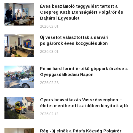
Éves beszámoló taggyűlést tartott a
Csepreg Közbiztonságáért Polgárőr és
Bajtársi Egyesület
2026.03.01.
Új vezetőt választottak a sárvári
polgárőrök éves közgyűlésükön
2026.03.01.
Félmilliárd forint értékű géppark őrzése a
Gyepgazdálkodási Napon
2026.02.28.
Gyors beavatkozás Vasszécsenyben –
életet menthetett az időben kinyitott ajtó
2026.02.13.
Régi-új elnök a Pósfa Község Polgárőr