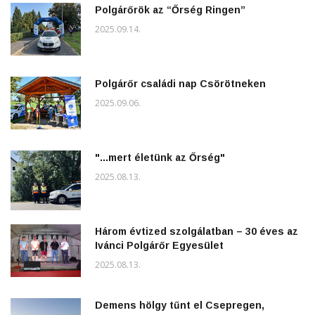
Polgárőrök az “Őrség Ringen”
2025.09.14.
Polgárőr családi nap Csörötneken
2025.09.06.
"...mert életünk az Őrség"
2025.08.13.
Három évtized szolgálatban – 30 éves az
Ivánci Polgárőr Egyesület
2025.08.13.
Demens hölgy tűnt el Csepregen,