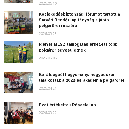
2026.06.10.
Közlekedésbiztonsági fórumot tartott a
Sárvári Rendőrkapitányság a járás
polgárőrei részére
2026.05.23.
Idén is MLSZ támogatás érkezett több
polgárőr egyesületnek
2025.05.08.
Barátságból hagyomány: negyedszer
találkoztak a 2022-es akadémia polgárőrei
2026.04.21.
Évet értékeltek Répcelakon
2026.03.22.