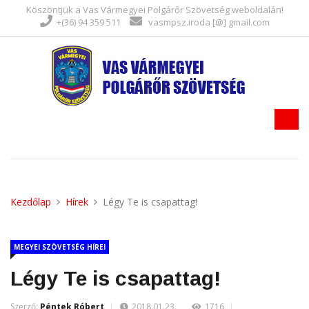
Köszöntjük a Vas Vármegyei Polgárőr Szövetség weboldalán!
+(36) 94 359 511
vasmpsz.iroda [@] gmail.com
Kezdőlap
Hírek
Légy Te is csapattag!
MEGYEI SZÖVETSÉG HÍREI
Légy Te is csapattag!
Szerző:
Péntek Róbert
2018.01.23.
1716