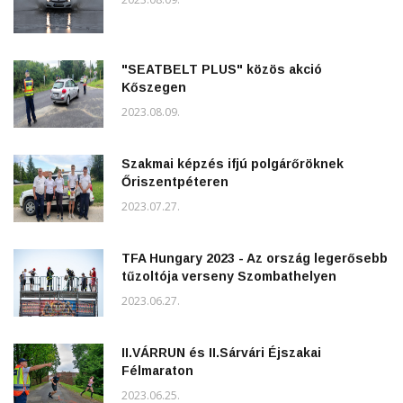
"SEATBELT PLUS" közös akció
Kőszegen
2023.08.09.
Szakmai képzés ifjú polgárőröknek
Őriszentpéteren
2023.07.27.
TFA Hungary 2023 - Az ország legerősebb
tűzoltója verseny Szombathelyen
2023.06.27.
II.VÁRRUN és II.Sárvári Éjszakai
Félmaraton
2023.06.25.