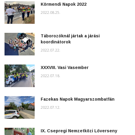
Körmendi Napok 2022
2022.08.25.
Táborozóknál jártak a járási
koordinátorok
2022.07.22.
XXXVIII. Vasi Vasember
2022.07.18.
Fazekas Napok Magyarszombatfán
2022.07.12.
IX. Csepregi Nemzetközi Lőverseny