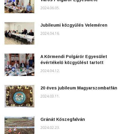
2024.06.05.
Jubileumi közgyűlés Veleméren
2024.04.16.
A Körmendi Polgárőr Egyesület
évértékelő közgyűlést tartott
2024.04.12.
20 éves jubileum Magyarszombatfán
2024.03.11.
Gránát Kőszegfalván
2024.02.23.