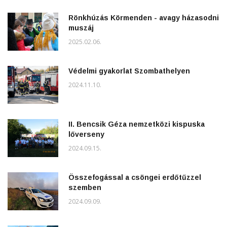
Rönkhúzás Körmenden - avagy házasodni
muszáj
2025.02.06.
Védelmi gyakorlat Szombathelyen
2024.11.10.
II. Bencsik Géza nemzetközi kispuska
lőverseny
2024.09.15.
Összefogással a csöngei erdőtűzzel
szemben
2024.09.09.