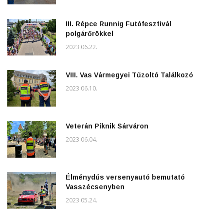
III. Répce Runnig Futófesztivál
polgárőrökkel
2023.06.22.
VIII. Vas Vármegyei Tűzoltó Találkozó
2023.06.10.
Veterán Piknik Sárváron
2023.06.04.
Élménydús versenyautó bemutató
Vasszécsenyben
2023.05.24.