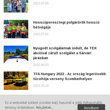
2022.07.09.
Hosszúperesztegi polgárőrök hosszú
hétvégéje
2022.07.03.
Nyugodt szolgálatnak indult, de TEK
akcióval zárult szolgálat a Sárvári
járásban
2022.06.20.
TFA Hungary 2022 - Az ország legerősebb
tűzoltója verseny Szombathelyen
2022.06.20.
Félixért gyűltek össze több százan
Ez a weboldal sütiket (cookie-kat) használ a jobb felhasználói
Perenyén
élmény érdekében.
Részletek...
Rendben!