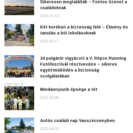
Sikeresen megtalálták – Fontos üzenet a
családoknak
2025.07.10.
Két keréken a biztonság felé – Élmény és
tanulás a bői iskolásoknak
2025.06.17.
24 polgárőr vigyázott a V. Répce Running
Futófesztivál résztvevőire – sikeres
együttműködés a biztonság
szolgálatában
2025.06.14.
Mindannyiunk épsége a tét
2025.06.08.
Autós családi nap Vasszécsenyben
2025.06.02.