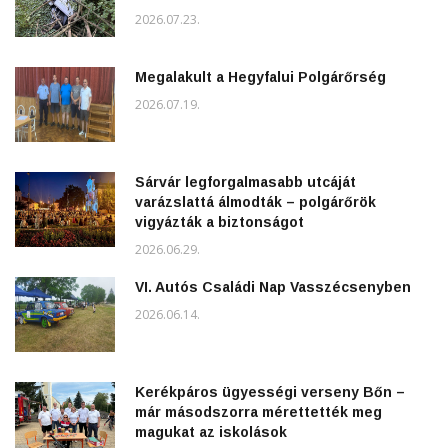
2026.07.23.
Megalakult a Hegyfalui Polgárőrség
2026.07.19.
Sárvár legforgalmasabb utcáját
varázslattá álmodták – polgárőrök
vigyázták a biztonságot
2026.06.29.
VI. Autós Családi Nap Vasszécsenyben
2026.06.14.
Kerékpáros ügyességi verseny Bőn –
már másodszorra mérettették meg
magukat az iskolások