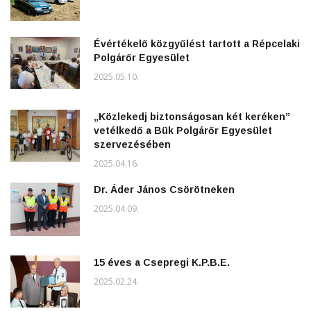
Évértékelő közgyűlést tartott a Répcelaki
Polgárőr Egyesület
2025.05.10.
„Közlekedj biztonságosan két keréken”
vetélkedő a Bük Polgárőr Egyesület
szervezésében
2025.04.16.
Dr. Áder János Csörötneken
2025.04.09.
15 éves a Csepregi K.P.B.E.
2025.02.24.