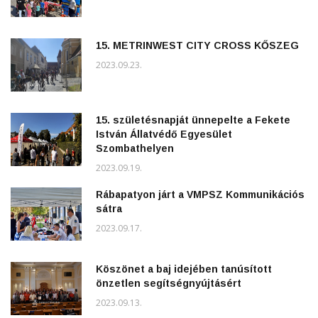
15. METRINWEST CITY CROSS KŐSZEG
2023.09.23.
15. születésnapját ünnepelte a Fekete
István Állatvédő Egyesület
Szombathelyen
2023.09.19.
Rábapatyon járt a VMPSZ Kommunikációs
sátra
2023.09.17.
Köszönet a baj idejében tanúsított
önzetlen segítségnyújtásért
2023.09.13.