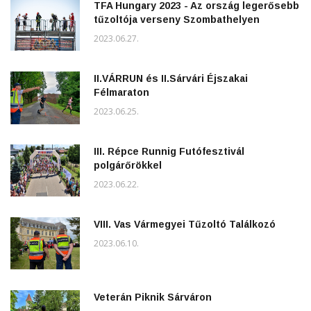
TFA Hungary 2023 - Az ország legerősebb
tűzoltója verseny Szombathelyen
2023.06.27.
II.VÁRRUN és II.Sárvári Éjszakai
Félmaraton
2023.06.25.
III. Répce Runnig Futófesztivál
polgárőrökkel
2023.06.22.
VIII. Vas Vármegyei Tűzoltó Találkozó
2023.06.10.
Veterán Piknik Sárváron