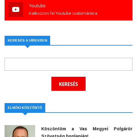
Youtube
Iratkozzon fel Youtube csatornánkra
KERESÉS A HÍREKBEN
ELNÖKI KÖSZÖNTŐ
Köszöntöm a Vas Megyei Polgárőr
Szövetség honlapján!