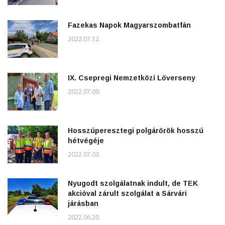
Fazekas Napok Magyarszombatfán
2022.07.12.
IX. Csepregi Nemzetközi Lőverseny
2022.07.09.
Hosszúperesztegi polgárőrök hosszú
hétvégéje
2022.07.03.
Nyugodt szolgálatnak indult, de TEK
akcióval zárult szolgálat a Sárvári
járásban
2022.06.20.