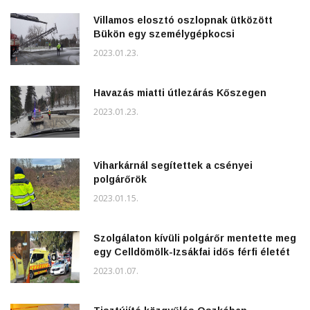
Villamos elosztó oszlopnak ütközött
Bükön egy személygépkocsi
2023.01.23.
Havazás miatti útlezárás Kőszegen
2023.01.23.
Viharkárnál segítettek a csényei
polgárőrök
2023.01.15.
Szolgálaton kívüli polgárőr mentette meg
egy Celldömölk-Izsákfai idős férfi életét
2023.01.07.