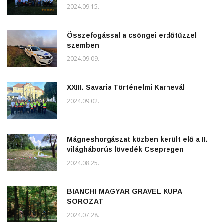
2024.09.15.
Összefogással a csöngei erdőtűzzel
szemben
2024.09.09.
XXIII. Savaria Történelmi Karnevál
2024.09.02.
Mágneshorgászat közben került elő a II.
világháborús lövedék Csepregen
2024.08.25.
BIANCHI MAGYAR GRAVEL KUPA
SOROZAT
2024.07.28.