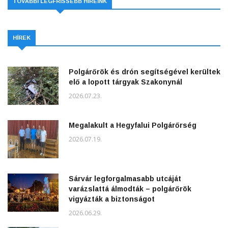
TOVÁBBI LEGFRISSEBB HÍREINK
HÍREK
Polgárőrök és drón segítségével kerültek
elő a lopott tárgyak Szakonynál
2026.07.23.
Megalakult a Hegyfalui Polgárőrség
2026.07.19.
Sárvár legforgalmasabb utcáját
varázslattá álmodták – polgárőrök
vigyázták a biztonságot
2026.06.29.