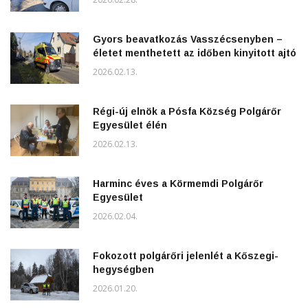
Gyors beavatkozás Vasszécsenyben –
életet menthetett az időben kinyitott ajtó
2026.02.13.
Régi-új elnök a Pósfa Község Polgárőr
Egyesület élén
2026.02.13.
Harminc éves a Körmemdi Polgárőr
Egyesület
2026.02.04.
Fokozott polgárőri jelenlét a Kőszegi-
hegységben
2026.01.20.