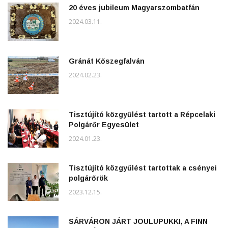
20 éves jubileum Magyarszombatfán
2024.03.11.
Gránát Kőszegfalván
2024.02.23.
Tisztújító közgyűlést tartott a Répcelaki
Polgárőr Egyesület
2024.01.23.
Tisztújító közgyűlést tartottak a csényei
polgárőrök
2023.12.15.
SÁRVÁRON JÁRT JOULUPUKKI, A FINN