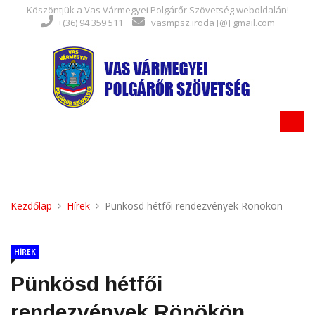
Köszöntjük a Vas Vármegyei Polgárőr Szövetség weboldalán!
+(36) 94 359 511
vasmpsz.iroda [@] gmail.com
Kezdőlap
Hírek
Pünkösd hétfői rendezvények Rönökön
HÍREK
Pünkösd hétfői
rendezvények Rönökön