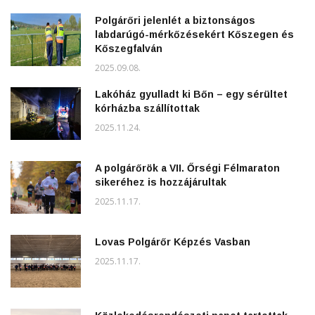
Polgárőri jelenlét a biztonságos
labdarúgó-mérkőzésekért Kőszegen és
Kőszegfalván
2025.09.08.
Lakóház gyulladt ki Bőn – egy sérültet
kórházba szállítottak
2025.11.24.
A polgárőrök a VII. Őrségi Félmaraton
sikeréhez is hozzájárultak
2025.11.17.
Lovas Polgárőr Képzés Vasban
2025.11.17.