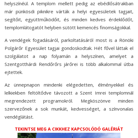
helyszínéül. A templom mellett pedig az ebédlősátrakban
már pünkösdi piknikre várták a helyi egyesületek tagjait,
segítőit, együttműködőit, és minden kedves érdeklődőt,
templomlátogatót helyben sütött kemencés finomságokkal.
A vendégek fogadásáról, parkoltatásáról most is a Rönöki
Polgárőr Egyesület tagjai gondoskodtak. Hét fővel láttak el
szolgálatot a nap folyamán a helyszínen, amelyet a
Szentgotthárdi Rendőrőrs járőrei is több alkalommal útba
ejtettek.
Az ünnepnapon mindenki elégedetten, élményekkel és
lelkiekben feltöltődve távozott a Szent Imrei templomnál
megrendezett programokról. Megköszönve minden
szervezőnek a sok munkát, kedvességet, a színvonalas
vendéglátást.
TEKINTSE MEG A CIKKHEZ KAPCSOLÓDÓ GALÉRIÁT