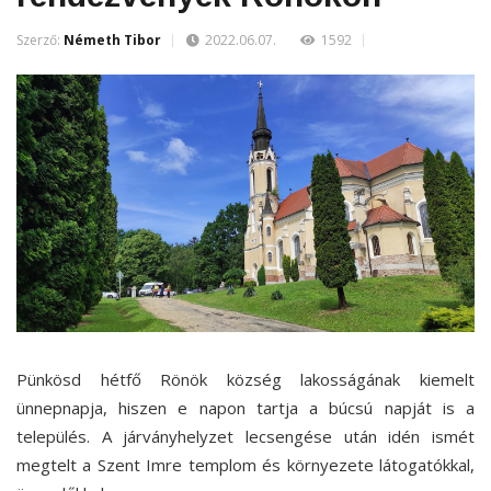
Szerző:
Németh Tibor
2022.06.07.
1592
Pünkösd hétfő Rönök község lakosságának kiemelt
ünnepnapja, hiszen e napon tartja a búcsú napját is a
település. A járványhelyzet lecsengése után idén ismét
megtelt a Szent Imre templom és környezete látogatókkal,