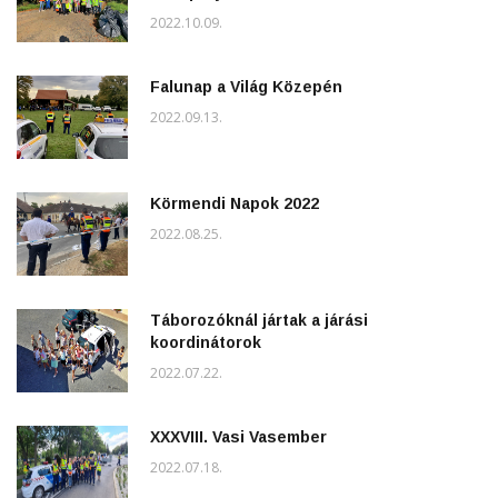
2022.10.09.
Falunap a Világ Közepén
2022.09.13.
Körmendi Napok 2022
2022.08.25.
Táborozóknál jártak a járási
koordinátorok
2022.07.22.
XXXVIII. Vasi Vasember
2022.07.18.