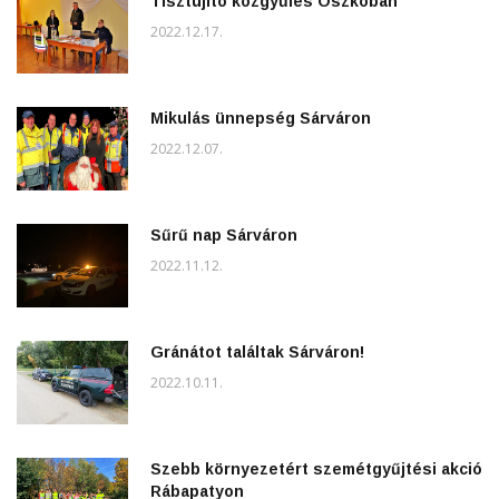
Tisztújító közgyűlés Oszkóban
2022.12.17.
Mikulás ünnepség Sárváron
2022.12.07.
Sűrű nap Sárváron
2022.11.12.
Gránátot találtak Sárváron!
2022.10.11.
Szebb környezetért szemétgyűjtési akció
Rábapatyon