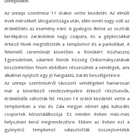
ünneplőkkel.
Az ünnepi szentmise 11 órakor vette kezdetét. Az elmúlt
évek mérsékelt látogatottsága után, idén ismét nagy volt az
érdeklődés az esemény iránt. A gyalogos illetve az osztrák
kerékpáros zarándokok nagy csapata, és a gépkocsikkal
érkező hívek megtöltötték a templomot és a parkolókat. A
felemelő ceremóniát követően a Rönökért Közhasznú
Egyesületnek, valamint Rönök Község Önkormányzatának
köszönhetően finom ebédben részesültek a vendégek, ami
alkalmat nyújtott egy jó hangulatú, baráti beszélgetésre.
Az ünnepi szentmiséről távozott vendégeket hamarosan
már a következő rendezvényekre érkező résztvevők,
érdeklődők váltották fel. Hiszen 14 órától kezdetét vette a
templomban a Vas és Zala megyei német ajkú kulturális
csoportok kórustalálkozója. Ez minden évben más-más
helyszínen kerül megrendezésre. Ebben az évben ezt a
gyönyörű templomot választották összejövetelük