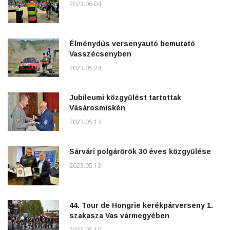
2023.06.04.
Élménydús versenyautó bemutató
Vasszécsenyben
2023.05.24.
Jubileumi közgyűlést tartottak
Vásárosmiskén
2023.05.13.
Sárvári polgárőrök 30 éves közgyűlése
2023.05.13.
44. Tour de Hongrie kerékpárverseny 1.
szakasza Vas vármegyében
2023.05.10.