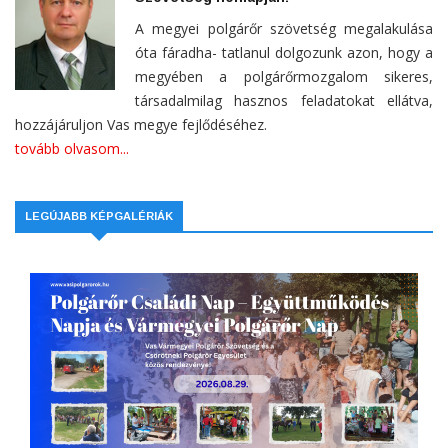
A megyei polgárőr szövetség megalakulása
óta fáradha- tatlanul dolgozunk azon, hogy a
megyében a polgárőrmozgalom sikeres,
társadalmilag hasznos feladatokat ellátva,
hozzájáruljon Vas megye fejlődéséhez.
tovább olvasom...
LEGÚJABB KÉPGALÉRIÁK