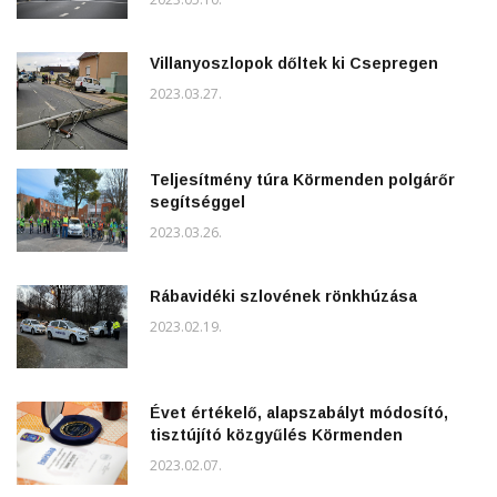
Villanyoszlopok dőltek ki Csepregen
2023.03.27.
Teljesítmény túra Körmenden polgárőr
segítséggel
2023.03.26.
Rábavidéki szlovének rönkhúzása
2023.02.19.
Évet értékelő, alapszabályt módosító,
tisztújító közgyűlés Körmenden
2023.02.07.