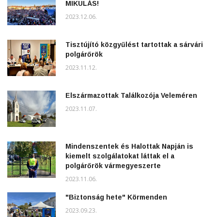
MIKULÁS!
2023.12.06.
Tisztújító közgyűlést tartottak a sárvári
polgárőrök
2023.11.12.
Elszármazottak Találkozója Veleméren
2023.11.07.
Mindenszentek és Halottak Napján is
kiemelt szolgálatokat láttak el a
polgárőrök vármegyeszerte
2023.11.06.
"Biztonság hete" Körmenden
2023.09.23.