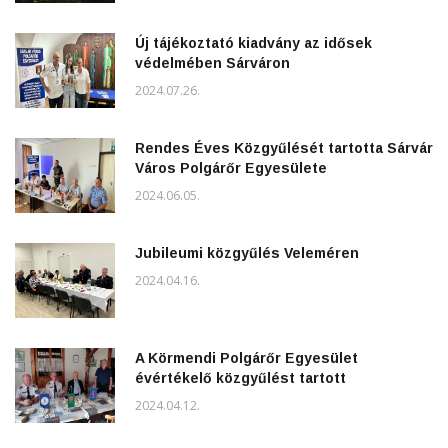
Új tájékoztató kiadvány az idősek
védelmében Sárváron
2024.07.26.
Rendes Éves Közgyűlését tartotta Sárvár
Város Polgárőr Egyesülete
2024.06.05.
Jubileumi közgyűlés Veleméren
2024.04.16.
A Körmendi Polgárőr Egyesület
évértékelő közgyűlést tartott
2024.04.12.