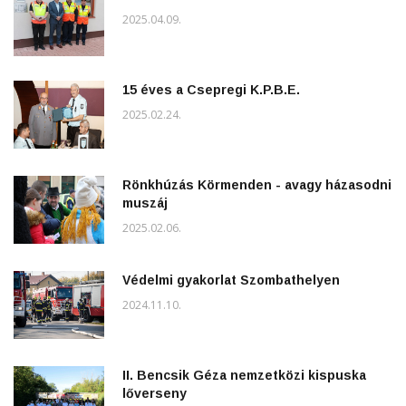
2025.04.09.
15 éves a Csepregi K.P.B.E.
2025.02.24.
Rönkhúzás Körmenden - avagy házasodni
muszáj
2025.02.06.
Védelmi gyakorlat Szombathelyen
2024.11.10.
II. Bencsik Géza nemzetközi kispuska
lőverseny