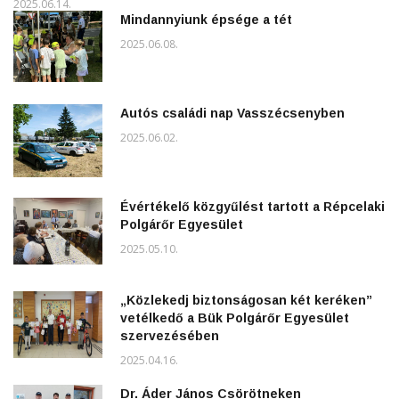
2025.06.14.
Mindannyiunk épsége a tét
2025.06.08.
Autós családi nap Vasszécsenyben
2025.06.02.
Évértékelő közgyűlést tartott a Répcelaki
Polgárőr Egyesület
2025.05.10.
„Közlekedj biztonságosan két keréken”
vetélkedő a Bük Polgárőr Egyesület
szervezésében
2025.04.16.
Dr. Áder János Csörötneken