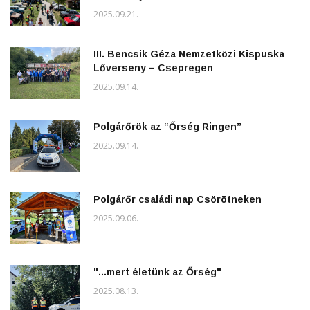
2025.09.21.
III. Bencsik Géza Nemzetközi Kispuska
Lőverseny – Csepregen
2025.09.14.
Polgárőrök az “Őrség Ringen”
2025.09.14.
Polgárőr családi nap Csörötneken
2025.09.06.
"...mert életünk az Őrség"
2025.08.13.