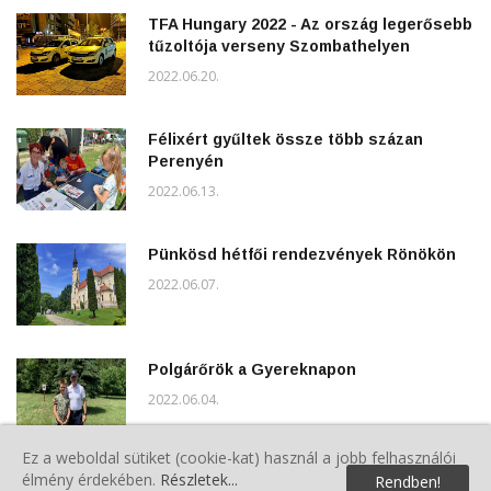
TFA Hungary 2022 - Az ország legerősebb
tűzoltója verseny Szombathelyen
2022.06.20.
Félixért gyűltek össze több százan
Perenyén
2022.06.13.
Pünkösd hétfői rendezvények Rönökön
2022.06.07.
Polgárőrök a Gyereknapon
2022.06.04.
Ez a weboldal sütiket (cookie-kat) használ a jobb felhasználói
élmény érdekében.
Részletek...
Rendben!
5.Veterán Piknik Sárváron