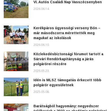
VI. Autós Családi Nap Vasszécsenyben
2026.06.14.
Kerékpáros ügyességi verseny Bőn –
már másodszorra mérettették meg
magukat az iskolások
2026.06.10.
Közlekedésbiztonsági fórumot tartott a
Sárvári Rendőrkapitányság a járás
polgárőrei részére
2026.05.23.
Idén is MLSZ támogatás érkezett több
polgárőr egyesületnek
2025.05.08.
Barátságból hagyomány: negyedszer