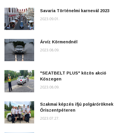
Savaria Történelmi karnevál 2023
2023.09.01.
Árvíz Körmendnél
2023.08.09.
"SEATBELT PLUS" közös akció
Kőszegen
2023.08.09.
Szakmai képzés ifjú polgárőröknek
Őriszentpéteren
2023.07.27.