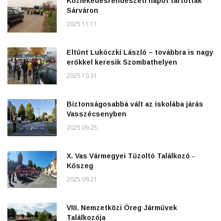
Közlekedésrendészeti napot tartottak
Sárváron
2025.11.11.
Eltűnt Lukóczki László – továbbra is nagy
erőkkel keresik Szombathelyen
2025.10.31.
Biztonságosabbá vált az iskolába járás
Vasszécsenyben
2025.09.25.
X. Vas Vármegyei Tűzoltó Találkozó -
Kőszeg
2025.09.21.
VIII. Nemzetközi Öreg Járművek
Találkozója