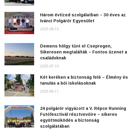
Három évtized szolgálatban – 30 éves az
Ivánci Polgárőr Egyesület
2025.08.13.
Demens hölgy tűnt el Csepregen,
Sikeresen megtalálták – Fontos üzenet a
családoknak
2025.07.10.
Két keréken a biztonság felé – Élmény és
tanulás a bői iskolásoknak
2025.06.17.
24 polgárőr vigyázott a V. Répce Running
Futófesztivál résztvevőire – sikeres
együttműködés a biztonság
szolgálatában