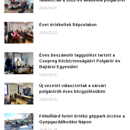
találkoztak a 2022-es akadémia polgárőrei
2026.04.21.
Évet értékeltek Répcelakon
2026.03.22.
Éves beszámoló taggyűlést tartott a
Csepreg Közbiztonságáért Polgárőr és
Bajtársi Egyesület
2026.03.01.
Új vezetőt választottak a sárvári
polgárőrök éves közgyűlésükön
2026.03.01.
Félmilliárd forint értékű géppark őrzése a
Gyepgazdálkodási Napon
2026.02.28.