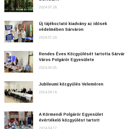
2024.07.28.
Új tájékoztató kiadvány az idősek
védelmében Sárváron
2024.07.26.
Rendes Éves Közgyűlését tartotta Sárvár
Város Polgárőr Egyesülete
2024.06.05.
Jubileumi közgyűlés Veleméren
2024.04.16.
A Körmendi Polgárőr Egyesület
évértékelő közgyűlést tartott
2024.04.12.