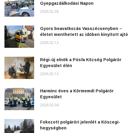
Gyepgazdálkodási Napon
2026.02.28.
Gyors beavatkozás Vasszécsenyben –
életet menthetett az időben kinyitott ajtó
2026.02.13.
Régi-új elnök a Pósfa Község Polgárőr
Egyesület élén
2026.02.13.
Harminc éves a Körmemdi Polgárőr
Egyesület
2026.02.04.
Fokozott polgárőri jelenlét a Kőszegi-
hegységben