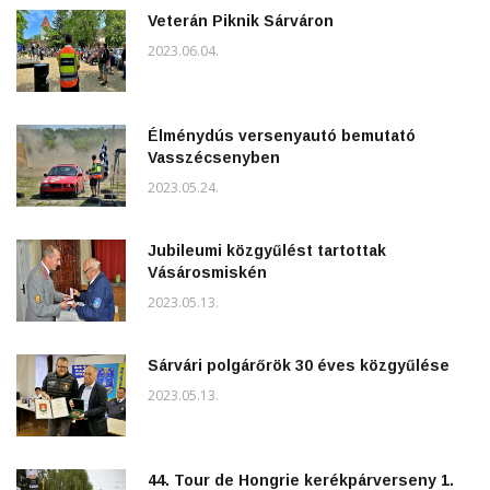
Veterán Piknik Sárváron
2023.06.04.
Élménydús versenyautó bemutató
Vasszécsenyben
2023.05.24.
Jubileumi közgyűlést tartottak
Vásárosmiskén
2023.05.13.
Sárvári polgárőrök 30 éves közgyűlése
2023.05.13.
44. Tour de Hongrie kerékpárverseny 1.