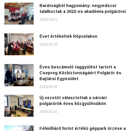
Barátságból hagyomány: negyedszer
találkoztak a 2022-es akadémia polgárőrei
2026.04.21.
Évet értékeltek Répcelakon
2026.03.22.
Éves beszámoló taggyűlést tartott a
Csepreg Közbiztonságáért Polgárőr és
Bajtársi Egyesület
2026.03.01.
Új vezetőt választottak a sárvári
polgárőrök éves közgyűlésükön
2026.03.01.
Félmilliárd forint értékű géppark őrzése a