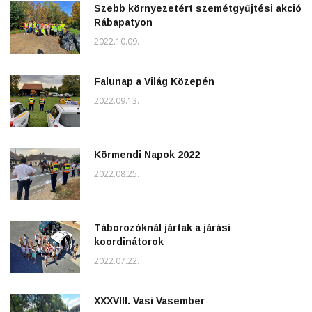
Szebb környezetért szemétgyűjtési akció
Rábapatyon
2022.10.09.
Falunap a Világ Közepén
2022.09.13.
Körmendi Napok 2022
2022.08.25.
Táborozóknál jártak a járási
koordinátorok
2022.07.22.
XXXVIII. Vasi Vasember