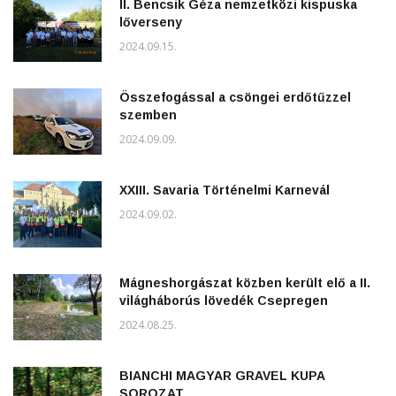
II. Bencsik Géza nemzetközi kispuska
lőverseny
2024.09.15.
Összefogással a csöngei erdőtűzzel
szemben
2024.09.09.
XXIII. Savaria Történelmi Karnevál
2024.09.02.
Mágneshorgászat közben került elő a II.
világháborús lövedék Csepregen
2024.08.25.
BIANCHI MAGYAR GRAVEL KUPA
SOROZAT