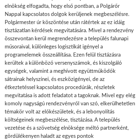
elnökség elfogadta, hogy első pontban, a Polgárőr
Nappal kapcsolatos dolgok kerüljenek megbeszélésre.
Polgármester úr köszöntése után rátértek az ez idáig
tisztázatlan kérdések megvitatására. Mivel a rendezvény
összevontan kerül megrendezésre a település falunapi
műsoraival, különleges logisztikát igényel a
programelemek összeállítása. Ezen felül tisztázásra
kerültek a különböző versenyszámok, és kiszolgáló
egységek, valamint a meghívott együttműködők
sátrainak helyszínei, és eszközigényei, de az
étkeztetéssel kapcsolatos procedúrák, részletek
megvitatása is adott feladatot a tagoknak. Mivel egy elég
komoly nagyságú rendezvényről van szó, elkerülhetetlen
témakör volt az előkészületek, és a lebonyolítás
költségeinek megbeszélése, tisztázása. A település
vezetése és a szövetség elnöksége méltó partnerként,
gördülékenyen haladt az egyes pontok