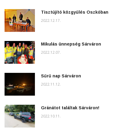
Tisztújító közgyűlés Oszkóban
2022.12.17.
Mikulás ünnepség Sárváron
2022.12.07.
Sűrű nap Sárváron
2022.11.12.
Gránátot találtak Sárváron!
2022.10.11.