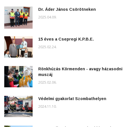
Dr. Áder János Csörötneken
2025.04.09.
15 éves a Csepregi K.P.B.E.
2025.02.24.
Rönkhúzás Körmenden - avagy házasodni
muszáj
2025.02.06.
Védelmi gyakorlat Szombathelyen
2024.11.10.