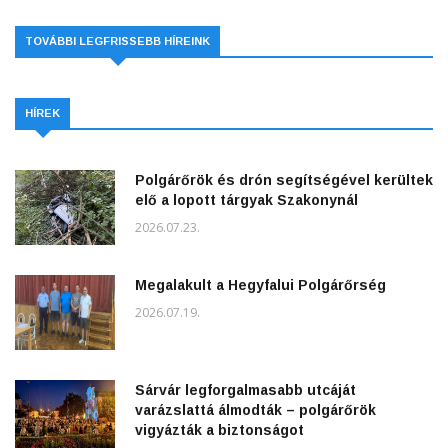
TOVÁBBI LEGFRISSEBB HÍREINK
HÍREK
Polgárőrök és drón segítségével kerültek
elő a lopott tárgyak Szakonynál
2026.07.23.
Megalakult a Hegyfalui Polgárőrség
2026.07.19.
Sárvár legforgalmasabb utcáját
varázslattá álmodták – polgárőrök
vigyázták a biztonságot