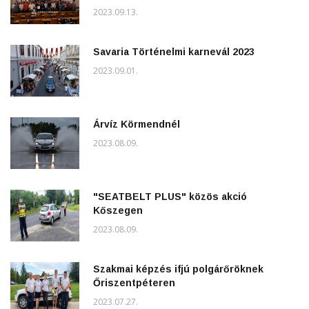
2023.09.13.
Savaria Történelmi karnevál 2023
2023.09.01.
Árvíz Körmendnél
2023.08.09.
"SEATBELT PLUS" közös akció
Kőszegen
2023.08.09.
Szakmai képzés ifjú polgárőröknek
Őriszentpéteren
2023.07.27.