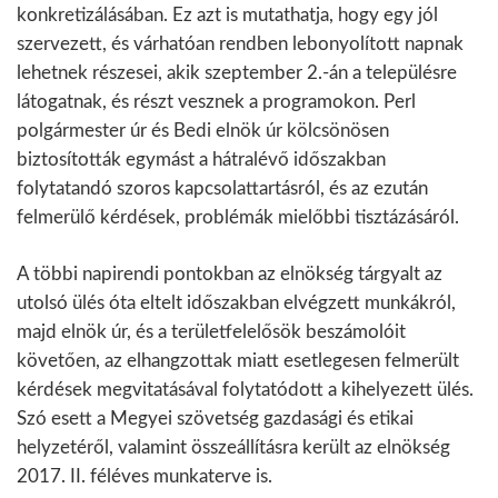
konkretizálásában. Ez azt is mutathatja, hogy egy jól
szervezett, és várhatóan rendben lebonyolított napnak
lehetnek részesei, akik szeptember 2.-án a településre
látogatnak, és részt vesznek a programokon. Perl
polgármester úr és Bedi elnök úr kölcsönösen
biztosították egymást a hátralévő időszakban
folytatandó szoros kapcsolattartásról, és az ezután
felmerülő kérdések, problémák mielőbbi tisztázásáról.
A többi napirendi pontokban az elnökség tárgyalt az
utolsó ülés óta eltelt időszakban elvégzett munkákról,
majd elnök úr, és a területfelelősök beszámolóit
követően, az elhangzottak miatt esetlegesen felmerült
kérdések megvitatásával folytatódott a kihelyezett ülés.
Szó esett a Megyei szövetség gazdasági és etikai
helyzetéről, valamint összeállításra került az elnökség
2017. II. féléves munkaterve is.