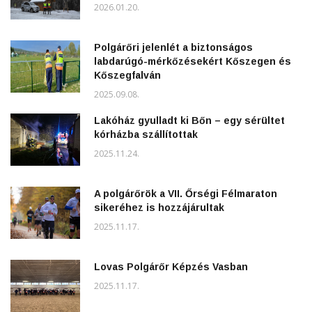
2026.01.20.
Polgárőri jelenlét a biztonságos
labdarúgó-mérkőzésekért Kőszegen és
Kőszegfalván
2025.09.08.
Lakóház gyulladt ki Bőn – egy sérültet
kórházba szállítottak
2025.11.24.
A polgárőrök a VII. Őrségi Félmaraton
sikeréhez is hozzájárultak
2025.11.17.
Lovas Polgárőr Képzés Vasban
2025.11.17.