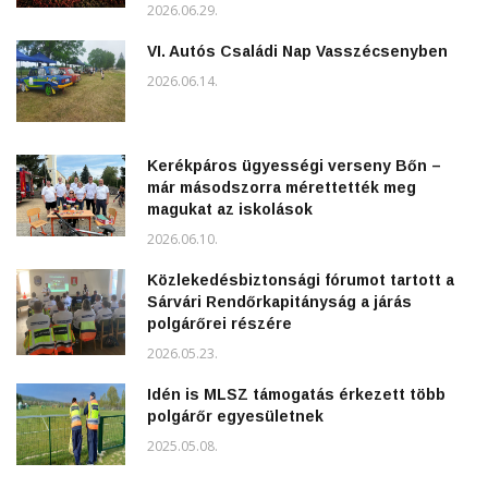
2026.06.29.
VI. Autós Családi Nap Vasszécsenyben
2026.06.14.
Kerékpáros ügyességi verseny Bőn –
már másodszorra mérettették meg
magukat az iskolások
2026.06.10.
Közlekedésbiztonsági fórumot tartott a
Sárvári Rendőrkapitányság a járás
polgárőrei részére
2026.05.23.
Idén is MLSZ támogatás érkezett több
polgárőr egyesületnek
2025.05.08.