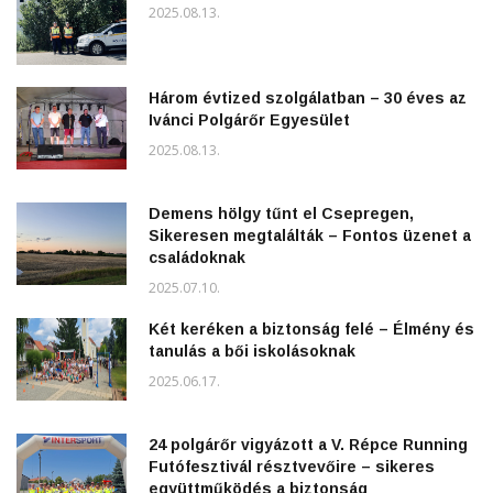
2025.08.13.
Három évtized szolgálatban – 30 éves az
Ivánci Polgárőr Egyesület
2025.08.13.
Demens hölgy tűnt el Csepregen,
Sikeresen megtalálták – Fontos üzenet a
családoknak
2025.07.10.
Két keréken a biztonság felé – Élmény és
tanulás a bői iskolásoknak
2025.06.17.
24 polgárőr vigyázott a V. Répce Running
Futófesztivál résztvevőire – sikeres
együttműködés a biztonság