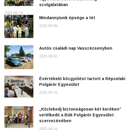
szolgálatában
2025.06.14.
Mindannyiunk épsége a tét
2025.06.08.
Autós családi nap Vasszécsenyben
2025.06.02.
Évértékelő közgyűlést tartott a Répcelaki
Polgárőr Egyesület
2025.05.10.
„Közlekedj biztonságosan két keréken”
vetélkedő a Bük Polgárőr Egyesület
szervezésében
2025.04.16.