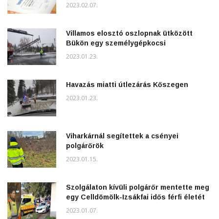
2023.02.07.
Villamos elosztó oszlopnak ütközött
Bükön egy személygépkocsi
2023.01.23.
Havazás miatti útlezárás Kőszegen
2023.01.23.
Viharkárnál segítettek a csényei
polgárőrök
2023.01.15.
Szolgálaton kívüli polgárőr mentette meg
egy Celldömölk-Izsákfai idős férfi életét
2023.01.07.