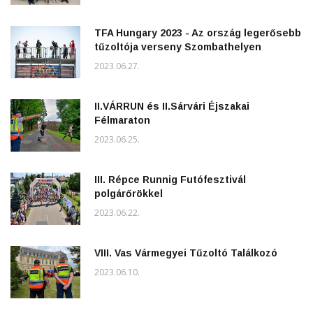
TFA Hungary 2023 - Az ország legerősebb
tűzoltója verseny Szombathelyen
2023.06.27.
II.VÁRRUN és II.Sárvári Éjszakai
Félmaraton
2023.06.25.
III. Répce Runnig Futófesztivál
polgárőrökkel
2023.06.22.
VIII. Vas Vármegyei Tűzoltó Találkozó
2023.06.10.