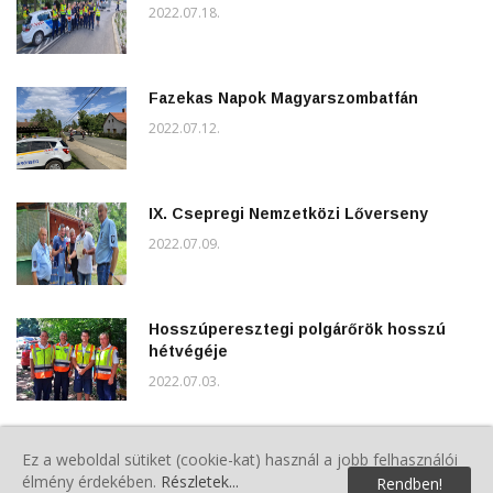
2022.07.18.
Fazekas Napok Magyarszombatfán
2022.07.12.
IX. Csepregi Nemzetközi Lőverseny
2022.07.09.
Hosszúperesztegi polgárőrök hosszú
hétvégéje
2022.07.03.
Nyugodt szolgálatnak indult, de TEK
Ez a weboldal sütiket (cookie-kat) használ a jobb felhasználói
akcióval zárult szolgálat a Sárvári
élmény érdekében.
Részletek...
Rendben!
járásban