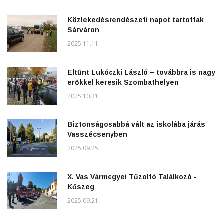
Közlekedésrendészeti napot tartottak
Sárváron
2025.11.11.
Eltűnt Lukóczki László – továbbra is nagy
erőkkel keresik Szombathelyen
2025.10.31.
Biztonságosabbá vált az iskolába járás
Vasszécsenyben
2025.09.25.
X. Vas Vármegyei Tűzoltó Találkozó -
Kőszeg
2025.09.21.