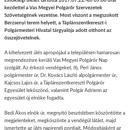
Elnökségi ülését tartotta 2017.07.22.-én 09:00 órai
kezdettel a Vas Megyei Polgárőr Szervezetek
Szövetségének vezetése. Most viszont a megszokott
Berzsenyi terem helyett, a Táplánszentkereszt-i
Polgármesteri Hivatal tárgyalója adott otthont az
összejövetelnek.
A kihelyezett ülés apropójául a településen hamarosan
megrendezésre kerülő Vas Megyei Polgárőr Nap
szolgált. Az érkező vendégeket, Ifj. Perl János
polgármester úr, Dr. Kovács László alpolgármester úr,
Kajcsos Lajos úr, a Táplánszentkereszti Polgárőr
Egyesület leköszönő, valamint Polgár Adrienn az
egyesület új elnöke fogadta.
Bedi Ákos elnök úr, megnyitó beszédében köszöntötte a
megjelenteket, megköszönte a vendégül látást, majd
ismertette az ülés napirendi pontjait. Módosításként az