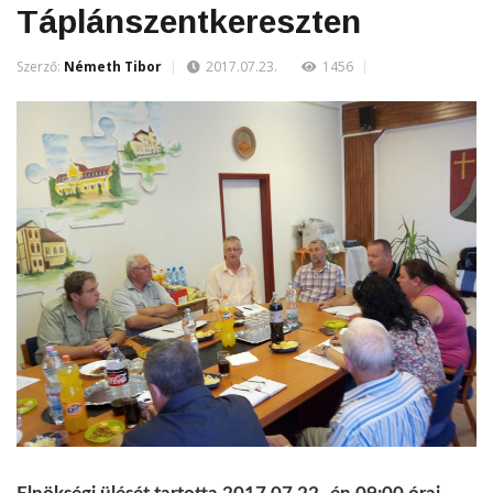
Táplánszentkereszten
Szerző:
Németh Tibor
2017.07.23.
1456