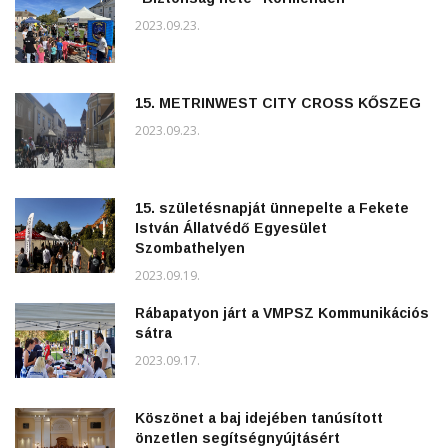
2023.09.23.
15. METRINWEST CITY CROSS KŐSZEG
2023.09.23.
15. születésnapját ünnepelte a Fekete
István Állatvédő Egyesület
Szombathelyen
2023.09.19.
Rábapatyon járt a VMPSZ Kommunikációs
sátra
2023.09.17.
Köszönet a baj idejében tanúsított
önzetlen segítségnyújtásért