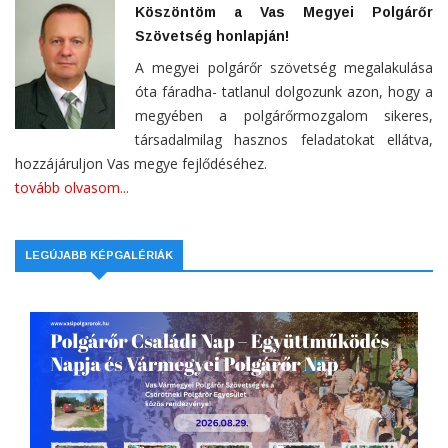
Köszöntöm a Vas Megyei Polgárőr
Szövetség honlapján!
A megyei polgárőr szövetség megalakulása
óta fáradha- tatlanul dolgozunk azon, hogy a
megyében a polgárőrmozgalom sikeres,
társadalmilag hasznos feladatokat ellátva,
hozzájáruljon Vas megye fejlődéséhez.
tovább olvasom...
LEGÚJABB KÉPGALÉRIÁK