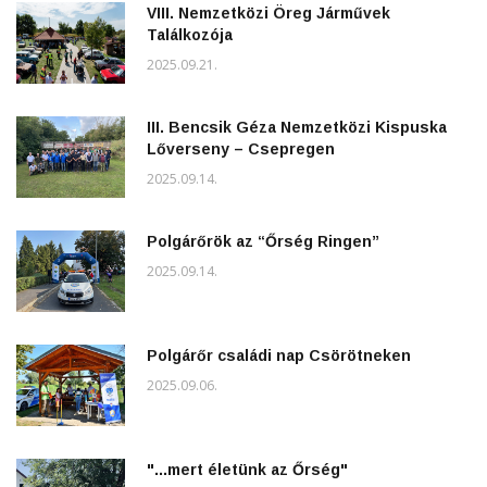
VIII. Nemzetközi Öreg Járművek
Találkozója
2025.09.21.
III. Bencsik Géza Nemzetközi Kispuska
Lőverseny – Csepregen
2025.09.14.
Polgárőrök az “Őrség Ringen”
2025.09.14.
Polgárőr családi nap Csörötneken
2025.09.06.
"...mert életünk az Őrség"