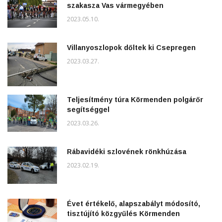
szakasza Vas vármegyében
2023.05.10.
Villanyoszlopok dőltek ki Csepregen
2023.03.27.
Teljesítmény túra Körmenden polgárőr
segítséggel
2023.03.26.
Rábavidéki szlovének rönkhúzása
2023.02.19.
Évet értékelő, alapszabályt módosító,
tisztújító közgyűlés Körmenden