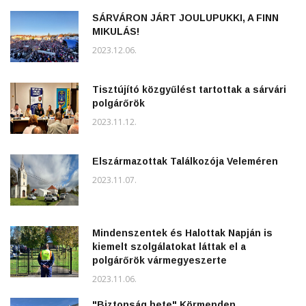
SÁRVÁRON JÁRT JOULUPUKKI, A FINN
MIKULÁS!
2023.12.06.
Tisztújító közgyűlést tartottak a sárvári
polgárőrök
2023.11.12.
Elszármazottak Találkozója Veleméren
2023.11.07.
Mindenszentek és Halottak Napján is
kiemelt szolgálatokat láttak el a
polgárőrök vármegyeszerte
2023.11.06.
"Biztonság hete" Körmenden