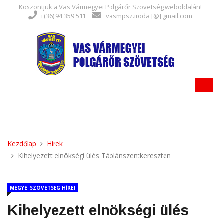
Köszöntjük a Vas Vármegyei Polgárőr Szövetség weboldalán!
+(36) 94 359 511
vasmpsz.iroda [@] gmail.com
Kezdőlap
Hírek
Kihelyezett elnökségi ülés Táplánszentkereszten
MEGYEI SZÖVETSÉG HÍREI
Kihelyezett elnökségi ülés