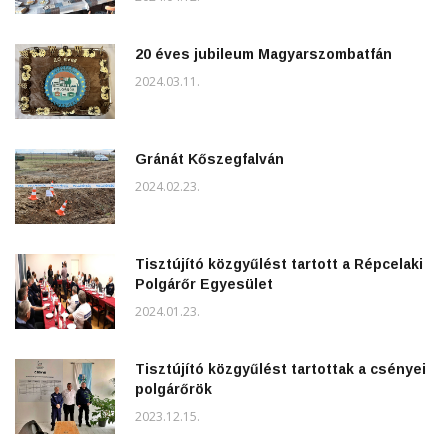
20 éves jubileum Magyarszombatfán
2024.03.11.
Gránát Kőszegfalván
2024.02.23.
Tisztújító közgyűlést tartott a Répcelaki
Polgárőr Egyesület
2024.01.23.
Tisztújító közgyűlést tartottak a csényei
polgárőrök
2023.12.15.