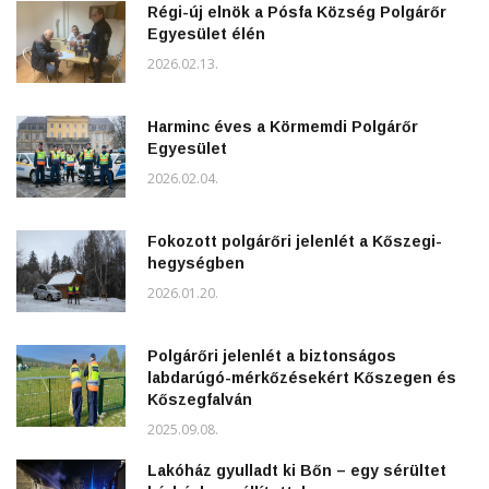
Régi-új elnök a Pósfa Község Polgárőr
Egyesület élén
2026.02.13.
Harminc éves a Körmemdi Polgárőr
Egyesület
2026.02.04.
Fokozott polgárőri jelenlét a Kőszegi-
hegységben
2026.01.20.
Polgárőri jelenlét a biztonságos
labdarúgó-mérkőzésekért Kőszegen és
Kőszegfalván
2025.09.08.
Lakóház gyulladt ki Bőn – egy sérültet