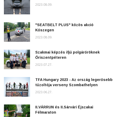
2023.08.09.
"SEATBELT PLUS" közös akció
Kőszegen
2023.08.09.
Szakmai képzés ifjú polgárőröknek
Őriszentpéteren
2023.07.27.
TFA Hungary 2023 - Az ország legerősebb
tűzoltója verseny Szombathelyen
2023.06.27.
II.VÁRRUN és II.Sárvári Éjszakai
Félmaraton