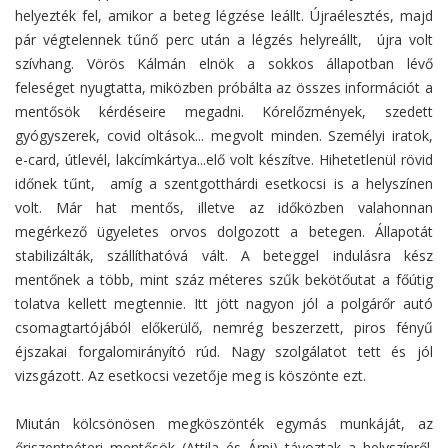
helyezték fel, amikor a beteg légzése leállt. Újraélesztés, majd
pár végtelennek tűnő perc után a légzés helyreállt, újra volt
szívhang. Vörös Kálmán elnök a sokkos állapotban lévő
feleséget nyugtatta, miközben próbálta az összes információt a
mentősök kérdéseire megadni. Kórelőzmények, szedett
gyógyszerek, covid oltások... megvolt minden. Személyi iratok,
e-card, útlevél, lakcímkártya...elő volt készítve. Hihetetlenül rövid
időnek tűnt, amíg a szentgotthárdi esetkocsi is a helyszínen
volt. Már hat mentős, illetve az időközben valahonnan
megérkező ügyeletes orvos dolgozott a betegen. Állapotát
stabilizálták, szállíthatóvá vált. A beteggel indulásra kész
mentőnek a több, mint száz méteres szűk bekötőutat a főútig
tolatva kellett megtennie. Itt jött nagyon jól a polgárőr autó
csomagtartójából előkerülő, nemrég beszerzett, piros fényű
éjszakai forgalomirányító rúd. Nagy szolgálatot tett és jól
vizsgázott. Az esetkocsi vezetője meg is köszönte ezt.
Miután kölcsönösen megköszönték egymás munkáját, az
őriszentpéteri mentősök (Attila és Árpi) távoztak a helyszínről.