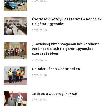
2025.06.02.
Évértékelő közgyűlést tartott a Répcelaki
Polgárőr Egyesület
2025.05.10.
„Közlekedj biztonságosan két keréken”
vetélkedő a Bük Polgárőr Egyesület
szervezésében
2025.04.16.
Dr. Áder János Csörötneken
2025.04.09.
15 éves a Csepregi K.P.B.E.
2025.02.24.