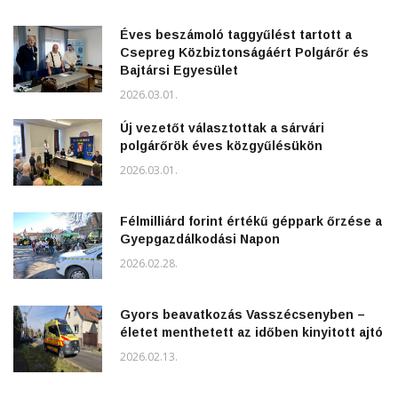
Éves beszámoló taggyűlést tartott a
Csepreg Közbiztonságáért Polgárőr és
Bajtársi Egyesület
2026.03.01.
Új vezetőt választottak a sárvári
polgárőrök éves közgyűlésükön
2026.03.01.
Félmilliárd forint értékű géppark őrzése a
Gyepgazdálkodási Napon
2026.02.28.
Gyors beavatkozás Vasszécsenyben –
életet menthetett az időben kinyitott ajtó
2026.02.13.