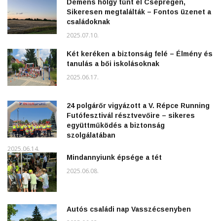
Demens hölgy tűnt el Csepregen,
Sikeresen megtalálták – Fontos üzenet a
családoknak
2025.07.10.
Két keréken a biztonság felé – Élmény és
tanulás a bői iskolásoknak
2025.06.17.
24 polgárőr vigyázott a V. Répce Running
Futófesztivál résztvevőire – sikeres
együttműködés a biztonság
szolgálatában
2025.06.14.
Mindannyiunk épsége a tét
2025.06.08.
Autós családi nap Vasszécsenyben