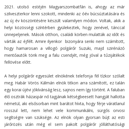
2021. utolsó estéjén Magyarszombatfán is, ahogy az már
szilveszterkor lenni szokott, mindenki az óév búcsúztatására és
az új év köszöntésére készült valamilyen módon. Voltak, akik a
helyi közösségi színtérben gyülekeztek, hogy zenével, tánccal
ünnepeljenek. Mások otthon, családi körben mulatták az időt és
várták az éjfélt. Amire ilyenkor bizonyára senki nem számított,
hogy hamarosan a villogó polgárőr Suzuki, majd szirénázó
mentőautók törik meg a falu csendjét, még jóval a tűzijátékok
fellövése előtt.
A helyi polgárőr egyesület elnökének telefonja fél tízkor szólalt
meg. Habár Vörös Kálmán elnök titkon arra számított, ez talán
egy korai újévi jókívánság lesz, sajnos nem így történt. A faluban
élő osztrák házaspár nő tagjának kétségbeesett hangját hallotta
németül, aki elsősorban mint barátot hívta, hogy férje váratlanul
rosszul lett, nem lehet vele kommunikálni, sürgős orvosi
segítségre van szüksége. Az elnök olyan gyorsan bújt az esti
járőrözés után még el sem pakolt polgárőr jólláthatósági