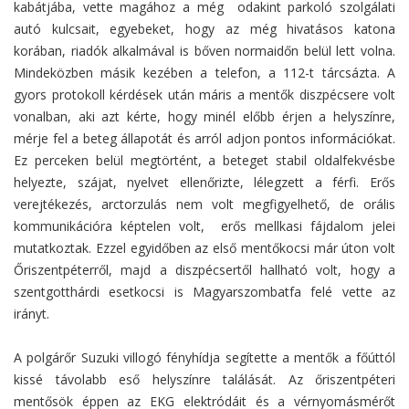
kabátjába, vette magához a még odakint parkoló szolgálati
autó kulcsait, egyebeket, hogy az még hivatásos katona
korában, riadók alkalmával is bőven normaidőn belül lett volna.
Mindeközben másik kezében a telefon, a 112-t tárcsázta. A
gyors protokoll kérdések után máris a mentők diszpécsere volt
vonalban, aki azt kérte, hogy minél előbb érjen a helyszínre,
mérje fel a beteg állapotát és arról adjon pontos információkat.
Ez perceken belül megtörtént, a beteget stabil oldalfekvésbe
helyezte, szájat, nyelvet ellenőrizte, lélegzett a férfi. Erős
verejtékezés, arctorzulás nem volt megfigyelhető, de orális
kommunikációra képtelen volt, erős mellkasi fájdalom jelei
mutatkoztak. Ezzel egyidőben az első mentőkocsi már úton volt
Őriszentpéterről, majd a diszpécsertől hallható volt, hogy a
szentgotthárdi esetkocsi is Magyarszombatfa felé vette az
irányt.
A polgárőr Suzuki villogó fényhídja segítette a mentők a főúttól
kissé távolabb eső helyszínre találását. Az őriszentpéteri
mentősök éppen az EKG elektródáit és a vérnyomásmérőt