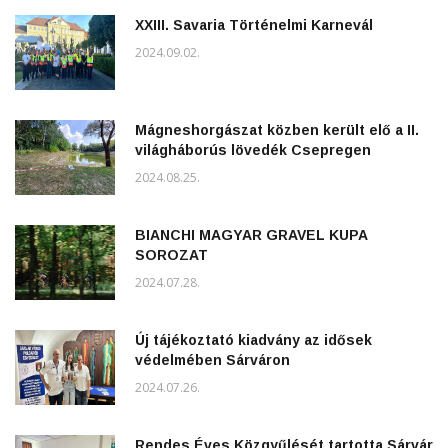
XXIII. Savaria Történelmi Karnevál
2024.09.02.
Mágneshorgászat közben került elő a II.
világháborús lövedék Csepregen
2024.08.25.
BIANCHI MAGYAR GRAVEL KUPA
SOROZAT
2024.07.28.
Új tájékoztató kiadvány az idősek
védelmében Sárváron
2024.07.26.
Rendes Éves Közgyűlését tartotta Sárvár