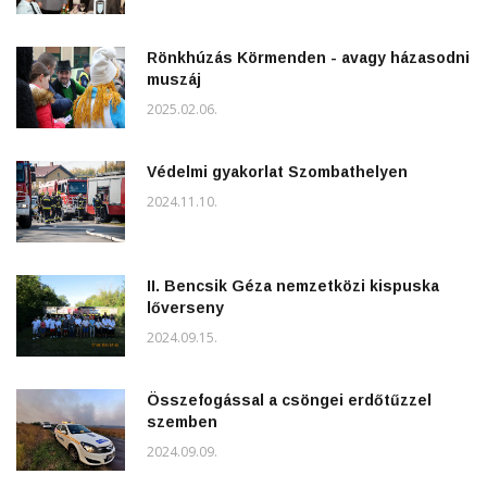
Rönkhúzás Körmenden - avagy házasodni
muszáj
2025.02.06.
Védelmi gyakorlat Szombathelyen
2024.11.10.
II. Bencsik Géza nemzetközi kispuska
lőverseny
2024.09.15.
Összefogással a csöngei erdőtűzzel
szemben
2024.09.09.