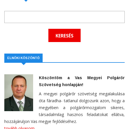
ELNÖKI KÖSZÖNTŐ
Köszöntöm a Vas Megyei Polgárőr
Szövetség honlapján!
A megyei polgárőr szövetség megalakulása
óta fáradha- tatlanul dolgozunk azon, hogy a
megyében a polgárőrmozgalom sikeres,
társadalmilag hasznos feladatokat ellátva,
hozzájáruljon Vas megye fejlődéséhez.
tovább olvasom...