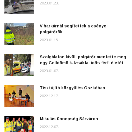
2023.01.23.
Viharkárnál segítettek a csényei
polgárőrök
2023.01.15.
Szolgálaton kívüli polgárőr mentette meg
egy Celldömölk-Izsákfai idős férfi életét
2023.01.07.
Tisztújító közgyűlés Oszkóban
2022.12.17.
Mikulás ünnepség Sárváron
2022.12.07.