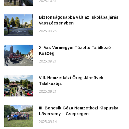
2025.10.31.
Biztonságosabbá vált az iskolába járás
Vasszécsenyben
2025.09.25.
X. Vas Vármegyei Tűzoltó Találkozó -
Kőszeg
2025.09.21.
VIII. Nemzetközi Öreg Járművek
Találkozója
2025.09.21.
III. Bencsik Géza Nemzetközi Kispuska
Lőverseny – Csepregen
2025.09.14.