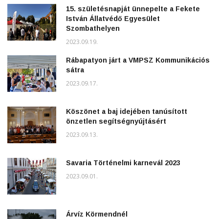
15. születésnapját ünnepelte a Fekete
István Állatvédő Egyesület
Szombathelyen
2023.09.19.
Rábapatyon járt a VMPSZ Kommunikációs
sátra
2023.09.17.
Köszönet a baj idejében tanúsított
önzetlen segítségnyújtásért
2023.09.13.
Savaria Történelmi karnevál 2023
2023.09.01.
Árvíz Körmendnél