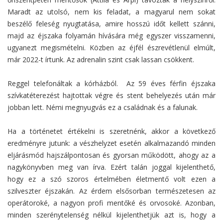
Maradt az utolsó, nem kis feladat, a magyarul nem sokat
beszélő feleség nyugtatása, amire hosszú időt kellett szánni,
majd az éjszaka folyamán hívására még egyszer visszamenni,
ugyanezt megismételni. Közben az éjfél észrevétlenül elmúlt,
már 2022-t írtunk. Az adrenalin szint csak lassan csökkent.
Reggel telefonáltak a kórházból. Az 59 éves férfin éjszaka
szívkatéterezést hajtottak végre és stent behelyezés után már
jobban lett. Némi megnyugvás ez a családnak és a falunak.
Ha a történetet értékelni is szeretnénk, akkor a következő
eredményre jutunk: a vészhelyzet esetén alkalmazandó minden
eljárásmód hajszálpontosan és gyorsan működött, ahogy az a
nagykönyvben meg van írva. Ezért talán joggal kijelenthető,
hogy ez a szó szoros értelmében életmentő volt ezen a
szilveszter éjszakán. Az érdem elsősorban természetesen az
operátoroké, a nagyon profi mentőké és orvosoké. Azonban,
minden szerénytelenség nélkül kijelenthetjük azt is, hogy a