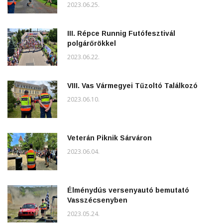
2023.06.25.
III. Répce Runnig Futófesztivál
polgárőrökkel
2023.06.22.
VIII. Vas Vármegyei Tűzoltó Találkozó
2023.06.10.
Veterán Piknik Sárváron
2023.06.04.
Élménydús versenyautó bemutató
Vasszécsenyben
2023.05.24.