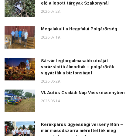
elő a lopott tárgyak Szakonynál
2026.07.23.
Megalakult a Hegyfalui Polgárőrség
2026.07.19.
Sárvár legforgalmasabb utcáját
varázslattá álmodták – polgárőrök
vigyázták a biztonságot
2026.06.29.
VI. Autós Családi Nap Vasszécsenyben
2026.06.14.
Kerékpáros ügyességi verseny Bőn –
már másodszorra mérettették meg