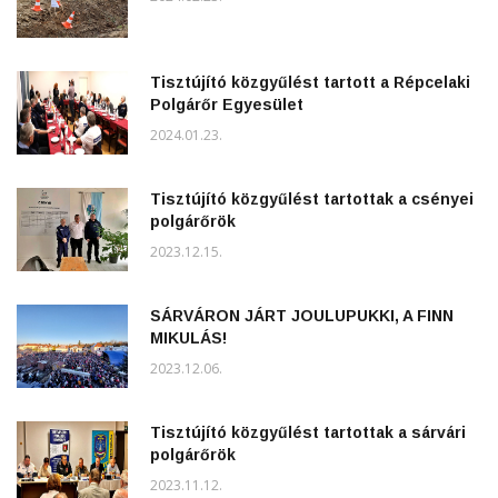
Tisztújító közgyűlést tartott a Répcelaki
Polgárőr Egyesület
2024.01.23.
Tisztújító közgyűlést tartottak a csényei
polgárőrök
2023.12.15.
SÁRVÁRON JÁRT JOULUPUKKI, A FINN
MIKULÁS!
2023.12.06.
Tisztújító közgyűlést tartottak a sárvári
polgárőrök
2023.11.12.