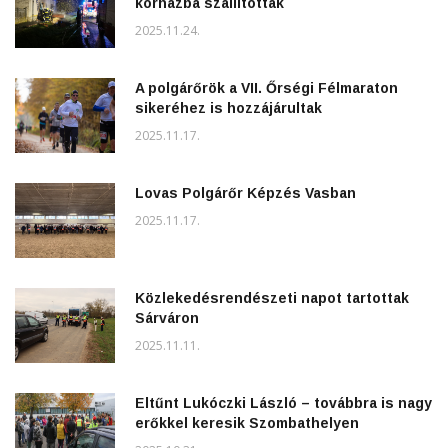
kórházba szállítottak
2025.11.24.
A polgárőrök a VII. Őrségi Félmaraton
sikeréhez is hozzájárultak
2025.11.17.
Lovas Polgárőr Képzés Vasban
2025.11.17.
Közlekedésrendészeti napot tartottak
Sárváron
2025.11.11.
Eltűnt Lukóczki László – továbbra is nagy
erőkkel keresik Szombathelyen