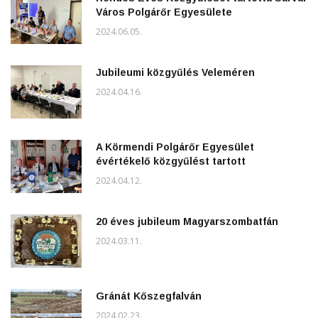
Város Polgárőr Egyesülete
2024.06.05.
Jubileumi közgyűlés Veleméren
2024.04.16.
A Körmendi Polgárőr Egyesület
évértékelő közgyűlést tartott
2024.04.12.
20 éves jubileum Magyarszombatfán
2024.03.11.
Gránát Kőszegfalván
2024.02.23.