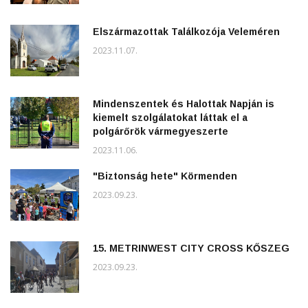
Elszármazottak Találkozója Veleméren
2023.11.07.
Mindenszentek és Halottak Napján is
kiemelt szolgálatokat láttak el a
polgárőrök vármegyeszerte
2023.11.06.
"Biztonság hete" Körmenden
2023.09.23.
15. METRINWEST CITY CROSS KŐSZEG
2023.09.23.