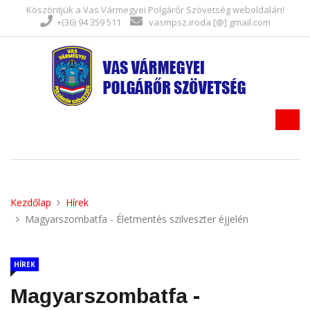
Köszöntjük a Vas Vármegyei Polgárőr Szövetség weboldalán!
+(36) 94 359 511
vasmpsz.iroda [@] gmail.com
Kezdőlap
Hírek
Magyarszombatfa - Életmentés szilveszter éjjelén
HÍREK
Magyarszombatfa -