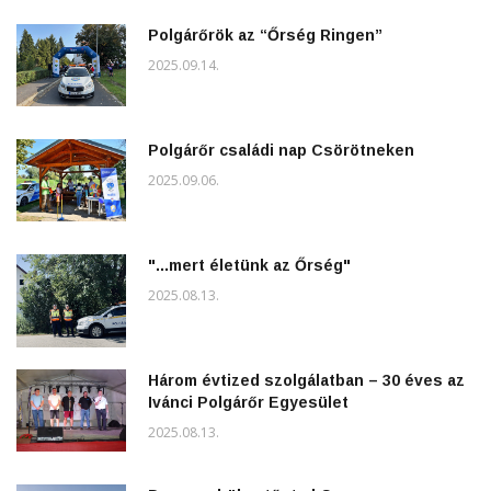
Polgárőrök az “Őrség Ringen”
2025.09.14.
Polgárőr családi nap Csörötneken
2025.09.06.
"...mert életünk az Őrség"
2025.08.13.
Három évtized szolgálatban – 30 éves az
Ivánci Polgárőr Egyesület
2025.08.13.