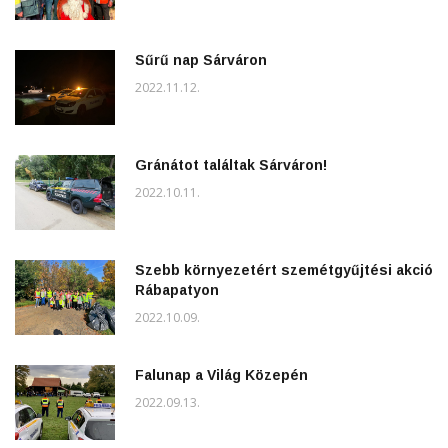
Sűrű nap Sárváron
2022.11.12.
Gránátot találtak Sárváron!
2022.10.11.
Szebb környezetért szemétgyűjtési akció
Rábapatyon
2022.10.09.
Falunap a Világ Közepén
2022.09.13.