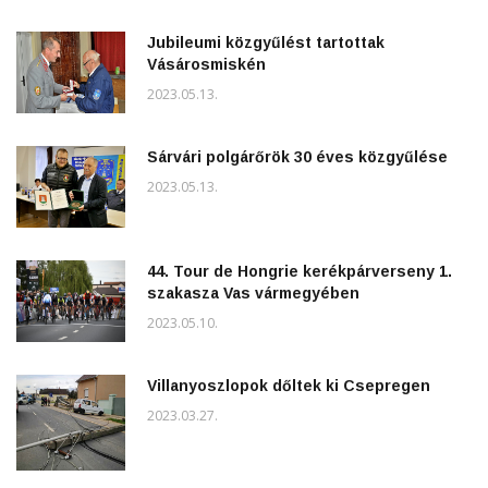
Jubileumi közgyűlést tartottak
Vásárosmiskén
2023.05.13.
Sárvári polgárőrök 30 éves közgyűlése
2023.05.13.
44. Tour de Hongrie kerékpárverseny 1.
szakasza Vas vármegyében
2023.05.10.
Villanyoszlopok dőltek ki Csepregen
2023.03.27.