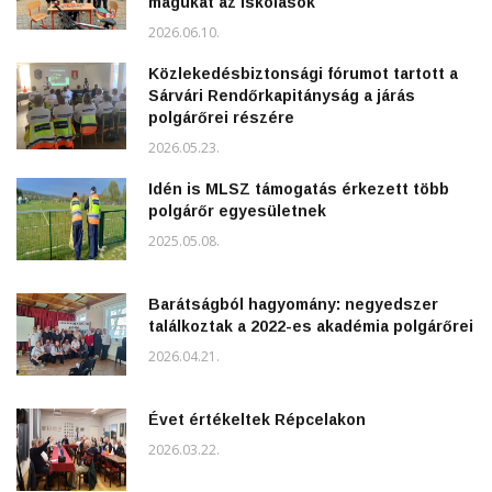
magukat az iskolások
2026.06.10.
Közlekedésbiztonsági fórumot tartott a
Sárvári Rendőrkapitányság a járás
polgárőrei részére
2026.05.23.
Idén is MLSZ támogatás érkezett több
polgárőr egyesületnek
2025.05.08.
Barátságból hagyomány: negyedszer
találkoztak a 2022-es akadémia polgárőrei
2026.04.21.
Évet értékeltek Répcelakon
2026.03.22.