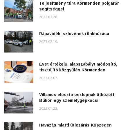
Teljesítmény túra Körmenden polgárőr
segítséggel
2023.03.26.
Rábavidéki szlovének rönkhúzása
2023.02.19.
Évet értékelő, alapszabályt módosító,
tisztújító közgyűlés Körmenden
2023.02.07.
Villamos elosztó oszlopnak ütközött
Bükön egy személygépkocsi
2023.01.23.
Havazás miatti útlezárás Kőszegen