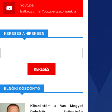
Youtube
Iratkozzon fel Youtube csatornánkra
KERESÉS A HÍREKBEN
ELNÖKI KÖSZÖNTŐ
Köszöntöm a Vas Megyei
Polgárőr Szövetség