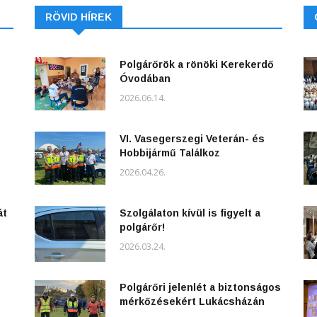
RÖVID HÍREK
Polgárőrök a rönöki Kerekerdő
Óvodában
2026.06.14.
VI. Vasegerszegi Veterán- és
Hobbijármű Találkoz
2026.04.26.
át
Szolgálaton kívül is figyelt a
polgárőr!
2026.03.24.
Polgárőri jelenlét a biztonságos
mérkőzésekért Lukácsházán