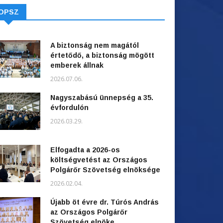
OPSZ
A biztonság nem magától
értetődő, a biztonság mögött
emberek állnak
2026.07.06.
Nagyszabású ünnepség a 35.
évfordulón
2026.03.29.
Elfogadta a 2026-os
költségvetést az Országos
Polgárőr Szövetség elnöksége
2026.02.04.
Újabb öt évre dr. Túrós András
az Országos Polgárőr
Szövetség elnöke