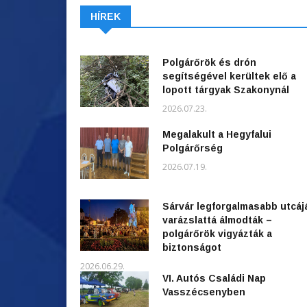
HÍREK
Polgárőrök és drón
segítségével kerültek elő a
lopott tárgyak Szakonynál
2026.07.23.
Megalakult a Hegyfalui
Polgárőrség
2026.07.19.
Sárvár legforgalmasabb utcáj
varázslattá álmodták –
polgárőrök vigyázták a
biztonságot
2026.06.29.
VI. Autós Családi Nap
Vasszécsenyben