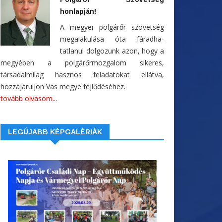
honlapján!
A megyei polgárőr szövetség
megalakulása óta fáradha-
tatlanul dolgozunk azon, hogy a
megyében a polgárőrmozgalom sikeres,
társadalmilag hasznos feladatokat ellátva,
hozzájáruljon Vas megye fejlődéséhez.
tovább olvasom...
LEGÚJABB KÉPGALÉRIÁK