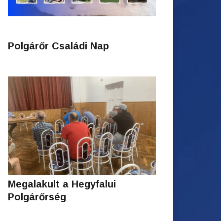
Polgárőr Családi Nap
Megalakult a Hegyfalui
Polgárőrség