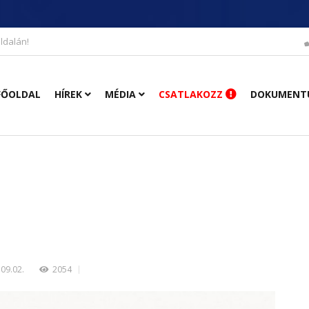
ldalán!
FŐOLDAL
HÍREK
MÉDIA
CSATLAKOZZ
DOKUMENT
09.02.
2054