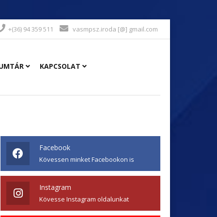
+(36) 94 359 511
vasmpsz.iroda [@] gmail.com
UMTÁR
KAPCSOLAT
Facebook
Kövessen minket Facebookon is
Instagram
Kövesse Instagram oldalunkat