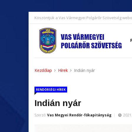
Köszöntjük a Vas Vármegyei Polgárőr Szövetség webo
Kezdőlap
Hírek
Indián nyár
RENDŐRSÉGI HÍREK
Indián nyár
Szerző:
Vas Megyei Rendőr-főkapitányság
2021.