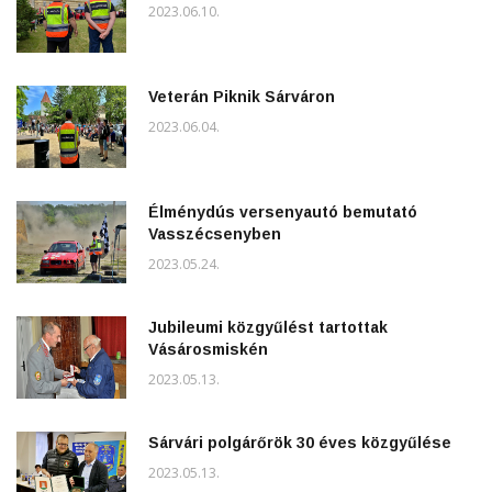
2023.06.10.
Veterán Piknik Sárváron
2023.06.04.
Élménydús versenyautó bemutató
Vasszécsenyben
2023.05.24.
Jubileumi közgyűlést tartottak
Vásárosmiskén
2023.05.13.
Sárvári polgárőrök 30 éves közgyűlése
2023.05.13.