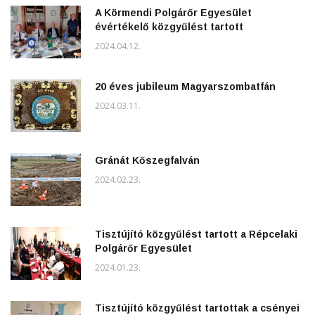
A Körmendi Polgárőr Egyesület
évértékelő közgyűlést tartott
2024.04.12.
20 éves jubileum Magyarszombatfán
2024.03.11.
Gránát Kőszegfalván
2024.02.23.
Tisztújító közgyűlést tartott a Répcelaki
Polgárőr Egyesület
2024.01.23.
Tisztújító közgyűlést tartottak a csényei