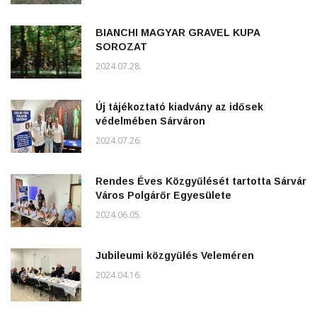
BIANCHI MAGYAR GRAVEL KUPA
SOROZAT
2024.07.28.
Új tájékoztató kiadvány az idősek
védelmében Sárváron
2024.07.26.
Rendes Éves Közgyűlését tartotta Sárvár
Város Polgárőr Egyesülete
2024.06.05.
Jubileumi közgyűlés Veleméren
2024.04.16.