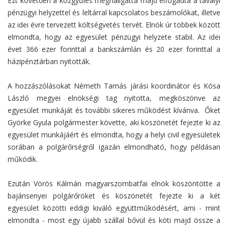
Ezt követően a közgyűlés meghallgatta majd elfogadta a tavalyi
pénzügyi helyzettel és leltárral kapcsolatos beszámolókat, illetve
az idei évre tervezett költségvetés tervét. Elnök úr többek között
elmondta, hogy az egyesület pénzügyi helyzete stabil. Az idei
évet 366 ezer forinttal a bankszámlán és 20 ezer forinttal a
házipénztárban nyitották.
A hozzászólásokat Németh Tamás járási koordinátor és Kósa
László megyei elnökségi tag nyitotta, megköszönve az
egyesület munkáját és további sikeres működést kívánva. Őket
Györke Gyula polgármester követte, aki köszönetét fejezte ki az
egyesület munkájáért és elmondta, hogy a helyi civil egyesületek
sorában a polgárőrségről igazán elmondható, hogy példásan
működik.
Ezután Vörös Kálmán magyarszombatfai elnök köszöntötte a
bajánsenyei polgárőröket és köszönetét fejezte ki a két
egyesület közötti eddigi kiváló együttműködésért, ami - mint
elmondta - most egy újabb szállal bővül és köti majd össze a