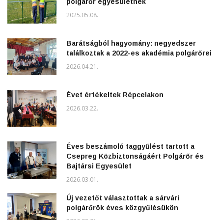
polgárőr egyesületnek
2025.05.08.
Barátságból hagyomány: negyedszer
találkoztak a 2022-es akadémia polgárőrei
2026.04.21.
Évet értékeltek Répcelakon
2026.03.22.
Éves beszámoló taggyűlést tartott a
Csepreg Közbiztonságáért Polgárőr és
Bajtársi Egyesület
2026.03.01.
Új vezetőt választottak a sárvári
polgárőrök éves közgyűlésükön