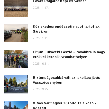
Lovas Polgárőr Képzés Vasban
2025.11.17.
Közlekedésrendészeti napot tartottak
Sárváron
2025.11.11.
Eltűnt Lukóczki László – továbbra is nagy
erőkkel keresik Szombathelyen
2025.10.31.
Biztonságosabbá vált az iskolába járás
Vasszécsenyben
2025.09.25.
X. Vas Vármegyei Tűzoltó Találkozó -
Kőszeg