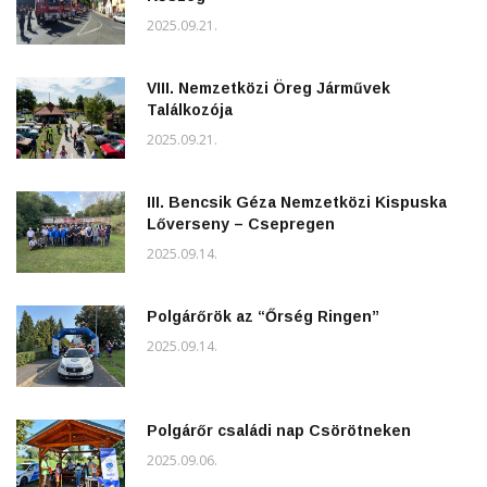
2025.09.21.
VIII. Nemzetközi Öreg Járművek
Találkozója
2025.09.21.
III. Bencsik Géza Nemzetközi Kispuska
Lőverseny – Csepregen
2025.09.14.
Polgárőrök az “Őrség Ringen”
2025.09.14.
Polgárőr családi nap Csörötneken
2025.09.06.