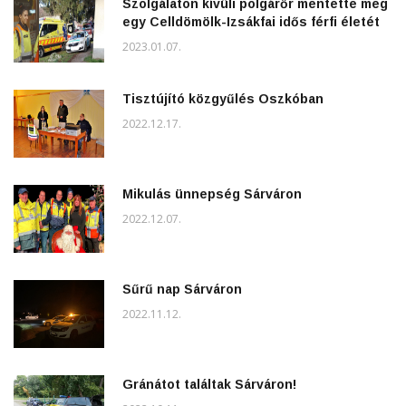
Szolgálaton kívüli polgárőr mentette meg
egy Celldömölk-Izsákfai idős férfi életét
2023.01.07.
Tisztújító közgyűlés Oszkóban
2022.12.17.
Mikulás ünnepség Sárváron
2022.12.07.
Sűrű nap Sárváron
2022.11.12.
Gránátot találtak Sárváron!