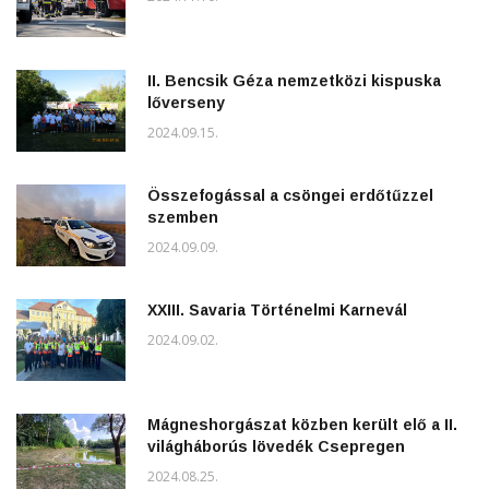
II. Bencsik Géza nemzetközi kispuska
lőverseny
2024.09.15.
Összefogással a csöngei erdőtűzzel
szemben
2024.09.09.
XXIII. Savaria Történelmi Karnevál
2024.09.02.
Mágneshorgászat közben került elő a II.
világháborús lövedék Csepregen
2024.08.25.