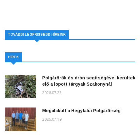
TOVÁBBI LEGFRISSEBB HÍREINK
HÍREK
Polgárőrök és drón segítségével kerültek
elő a lopott tárgyak Szakonynál
2026.07.23.
Megalakult a Hegyfalui Polgárőrség
2026.07.19.