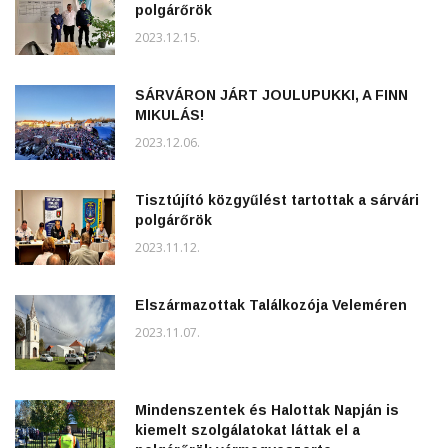
polgárőrök
2023.12.15.
SÁRVÁRON JÁRT JOULUPUKKI, A FINN
MIKULÁS!
2023.12.06.
Tisztújító közgyűlést tartottak a sárvári
polgárőrök
2023.11.12.
Elszármazottak Találkozója Veleméren
2023.11.07.
Mindenszentek és Halottak Napján is
kiemelt szolgálatokat láttak el a