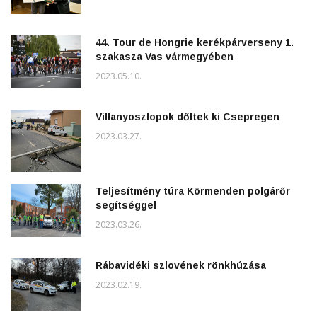
44. Tour de Hongrie kerékpárverseny 1.
szakasza Vas vármegyében
2023.05.10.
Villanyoszlopok dőltek ki Csepregen
2023.03.27.
Teljesítmény túra Körmenden polgárőr
segítséggel
2023.03.26.
Rábavidéki szlovének rönkhúzása
2023.02.19.