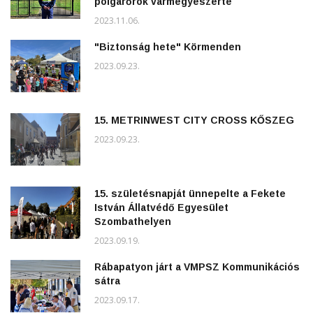
polgárőrök vármegyeszerte
2023.11.06.
"Biztonság hete" Körmenden
2023.09.23.
15. METRINWEST CITY CROSS KŐSZEG
2023.09.23.
15. születésnapját ünnepelte a Fekete
István Állatvédő Egyesület
Szombathelyen
2023.09.19.
Rábapatyon járt a VMPSZ Kommunikációs
sátra
2023.09.17.