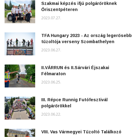
Szakmai képzés ifjú polgárőröknek
Őriszentpéteren
2023.07.27.
TFA Hungary 2023 - Az ország legerősebb
tűzoltója verseny Szombathelyen
2023.06.27.
II.VÁRRUN és II.Sárvári Éjszakai
Félmaraton
2023.06.25.
III. Répce Runnig Futófesztivál
polgárőrökkel
2023.06.22.
VIII. Vas Vármegyei Tűzoltó Találkozó