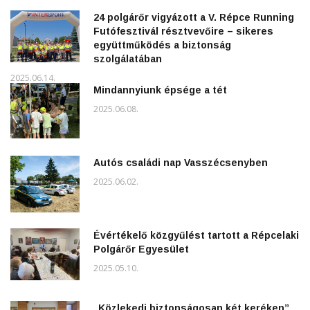
24 polgárőr vigyázott a V. Répce Running
Futófesztivál résztvevőire – sikeres
együttműködés a biztonság
szolgálatában
2025.06.14.
Mindannyiunk épsége a tét
2025.06.08.
Autós családi nap Vasszécsenyben
2025.06.02.
Évértékelő közgyűlést tartott a Répcelaki
Polgárőr Egyesület
2025.05.10.
„Közlekedj biztonságosan két keréken”