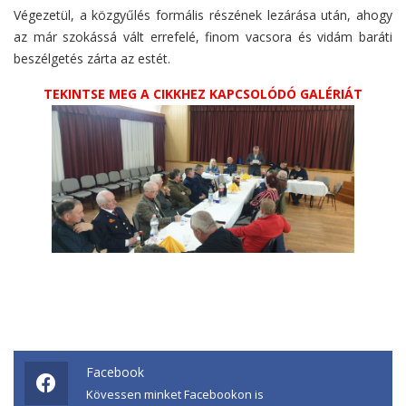
Végezetül, a közgyűlés formális részének lezárása után, ahogy
az már szokássá vált errefelé, finom vacsora és vidám baráti
beszélgetés zárta az estét.
TEKINTSE MEG A CIKKHEZ KAPCSOLÓDÓ GALÉRIÁT
Facebook
Kövessen minket Facebookon is