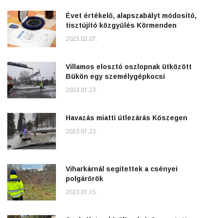
Évet értékelő, alapszabályt módosító,
tisztújító közgyűlés Körmenden
2023.02.07.
Villamos elosztó oszlopnak ütközött
Bükön egy személygépkocsi
2023.01.23.
Havazás miatti útlezárás Kőszegen
2023.01.23.
Viharkárnál segítettek a csényei
polgárőrök
2023.01.15.