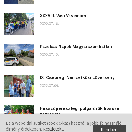
XXXVIII. Vasi Vasember
2022.07.18.
Fazekas Napok Magyarszombatfán
2022.07.12.
IX. Csepregi Nemzetközi Lőverseny
2022.07.09.
Hosszúperesztegi polgárőrök hosszú
hétvégéje
2022.07.03.
Ez a weboldal sütiket (cookie-kat) használ a jobb felhasználói
élmény érdekében.
Részletek...
Rendben!