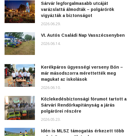
Sárvár legforgalmasabb utcáját
varázslattá álmodták – polgárőrök
vigyázták a biztonságot
2026.06.29.
VI. Autós Családi Nap Vasszécsenyben
2026.06.14.
Kerékpáros ügyességi verseny Bőn –
már másodszorra mérettették meg
magukat az iskolások
2026.06.10.
Közlekedésbiztonsági fórumot tartott a
Sárvári Rendőrkapitányság a járás
polgárőrei részére
2026.05.23.
Idén is MLSZ támogatás érkezett több