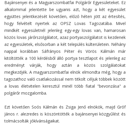
Bajánsenyei és a Magyarszombatfai Polgárőr Egyesületeket. Ez
alkalommal jelentette be ugyanis azt, hogy a két egyesület
együttes jelentkezését követően, előző héten jött az értesítés,
hogy felvételt nyertek az OPSZ Lovas Tagozatába. Mivel
mindkét egyesületnél jelenleg egy-egy lovas van, hamarosan
közös lovas járőrszolgálatot, azaz portyaszolgálatot is kezdenek
az egyesületek, elsősorban a két település külterületein. Néhány
nappal korábban Sáfrányos Péter és Vörös Kálmán már
kitöltötték a 100 kérdésből álló portya tesztlapot és jelenleg az
eredményt várják, hogy aztán a közös szolgálatokat
megkezdjék. A magyarszombatfai elnök elmondta még, hogy a
tagozathoz való csatlakozással nem titkolt céljuk többek között
a lovas életvitelen keresztül minél több fiatal "bevonzása" a
polgárőr mozgalomba.
Ezt követően Soós Kálmán és Zsiga Jenő elnökök, majd Gróf
János r. alezredes is köszöntötték a bajánsenyei közgyűlést és
tolmácsolták jókívánságaikat.