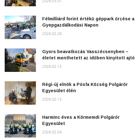
2026.03.01.
Félmilliárd forint értékű géppark őrzése a
Gyepgazdálkodási Napon
2026.02.28.
Gyors beavatkozás Vasszécsenyben –
életet menthetett az időben kinyitott ajtó
2026.02.13.
Régi-új elnök a Pósfa Község Polgárőr
Egyesület élén
2026.02.13.
Harminc éves a Körmemdi Polgárőr
Egyesület
2026.02.04.