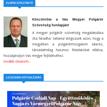
ELNÖKI KÖSZÖNTŐ
Köszöntöm a Vas Megyei Polgárőr
Szövetség honlapján!
A megyei polgárőr szövetség megalakulása
óta fáradha- tatlanul dolgozunk azon, hogy a
megyében a polgárőrmozgalom sikeres,
társadalmilag hasznos feladatokat ellátva,
hozzájáruljon Vas megye fejlődéséhez.
tovább olvasom...
LEGÚJABB KÉPGALÉRIÁK