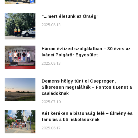
"...mert életünk az Őrség"
2025.08.13.
Három évtized szolgálatban – 30 éves az
Ivánci Polgárőr Egyesület
2025.08.13.
Demens hölgy tűnt el Csepregen,
Sikeresen megtalálták – Fontos üzenet a
családoknak
2025.07.10.
Két keréken a biztonság felé – Élmény és
tanulás a bői iskolásoknak
2025.06.17.