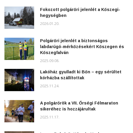
Fokozott polgárőri jelenlét a Kőszegi-
hegységben
2026.01.20.
Polgárőri jelenlét a biztonságos
labdarúgó-mérkőzésekért Kőszegen és
Kőszegfalván
2025.09.08.
Lakóház gyulladt ki Bőn – egy sérültet
kórházba szállítottak
2025.11.24.
A polgárőrök a VII. Őrségi Félmaraton
sikeréhez is hozzájárultak
2025.11.17.