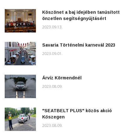
Köszönet a baj idejében tanúsított
önzetlen segítségnyújtásért
2023.09.13.
Savaria Történelmi karnevál 2023
2023.09.01.
Árvíz Körmendnél
2023.08.09.
"SEATBELT PLUS" közös akció
Kőszegen
2023.08.09.