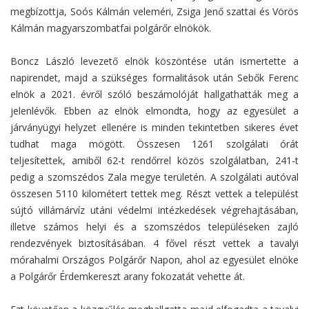
megbízottja, Soós Kálmán veleméri, Zsiga Jenő szattai és Vörös
Kálmán magyarszombatfai polgárőr elnökök.
Boncz László levezető elnök köszöntése után ismertette a
napirendet, majd a szükséges formalitások után Sebők Ferenc
elnök a 2021. évről szóló beszámolóját hallgathatták meg a
jelenlévők. Ebben az elnök elmondta, hogy az egyesület a
járványügyi helyzet ellenére is minden tekintetben sikeres évet
tudhat maga mögött. Összesen 1261 szolgálati órát
teljesítettek, amiből 62-t rendőrrel közös szolgálatban, 241-t
pedig a szomszédos Zala megye területén. A szolgálati autóval
összesen 5110 kilométert tettek meg. Részt vettek a települést
sújtó villámárvíz utáni védelmi intézkedések végrehajtásában,
illetve számos helyi és a szomszédos településeken zajló
rendezvények biztosításában. 4 fővel részt vettek a tavalyi
mórahalmi Országos Polgárőr Napon, ahol az egyesület elnöke
a Polgárőr Érdemkereszt arany fokozatát vehette át.