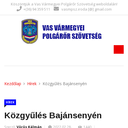
Köszöntjük a Vas Vármegyei Polgárőr Szövetség weboldalán!
+(36) 94 359 511
vasmpsz.iroda [@] gmail.com
Kezdőlap
Hírek
Közgyűlés Bajánsenyén
HÍREK
Közgyűlés Bajánsenyén
Szerző:
Vörös Kálmán
2022.02.28.
1440