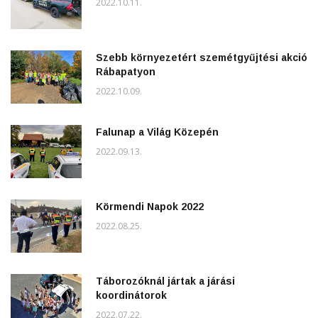
2022.10.11.
Szebb környezetért szemétgyűjtési akció
Rábapatyon
2022.10.09.
Falunap a Világ Közepén
2022.09.13.
Körmendi Napok 2022
2022.08.25.
Táborozóknál jártak a járási
koordinátorok
2022.07.22.