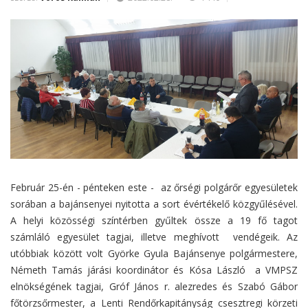
Február 25-én - pénteken este - az őrségi polgárőr egyesületek
sorában a bajánsenyei nyitotta a sort évértékelő közgyűlésével.
A helyi közösségi színtérben gyűltek össze a 19 fő tagot
számláló egyesület tagjai, illetve meghívott vendégeik. Az
utóbbiak között volt Györke Gyula Bajánsenye polgármestere,
Németh Tamás járási koordinátor és Kósa László a VMPSZ
elnökségének tagjai, Gróf János r. alezredes és Szabó Gábor
főtörzsőrmester, a Lenti Rendőrkapitányság csesztregi körzeti