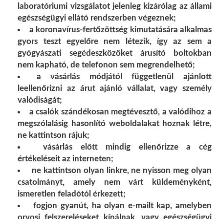
laboratóriumi vizsgálatot jelenleg kizárólag az állami
egészségügyi ellátó rendszerben végeznek;
a koronavírus-fertőzöttség kimutatására alkalmas
gyors teszt egyelőre nem létezik, így az sem a
gyógyászati segédeszközöket árusító boltokban
nem kapható, de telefonon sem megrendelhető;
a vásárlás módjától függetlenül ajánlott
leellenőrizni az árut ajánló vállalat, vagy személy
valódiságát;
a csalók szándékosan megtévesztő, a valódihoz a
megszólalásig hasonlító weboldalakat hoznak létre,
ne kattintson rájuk;
vásárlás előtt mindig ellenőrizze a cég
értékeléseit az interneten;
ne kattintson olyan linkre, ne nyisson meg olyan
csatolmányt, amely nem várt küldeményként,
ismeretlen feladótól érkezett;
fogjon gyanút, ha olyan e-mailt kap, amelyben
orvosi felszereléseket kínálnak, vagy egészségügyi