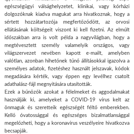
egészségügyi válsághelyzetet, klinikai, vagy kórházi
dolgozóknak kiadva magukat arra hivatkoznak, hogy a
sértett hozzátartozója megfertőződött, az orvosi
ellátásának költségeit viszont ki kell fizetni. Az elmúlt
időszakban arra is volt példa a nagyvilágban, hogy a
megtévesztett személy valamelyik országos, vagy
világszervezet nevében kapott e-mailt, amelyben
valótlan, azonban hihetőnek tűnő állításokkal igazolva a
személyes adatok, fizetéshez használt jelszavak, kódok
megadására kérték, vagy éppen egy levélhez csatolt
adathalász-fájl megnyitására utasították.
Ezek a bűnözők azokat a félelmeket és aggodalmakat
használják ki, amelyeket a COVID-19 vírus kelt az
önmaguk és szeretteik egészségét féltő emberekben.
Kellő óvatossággal és egészséges bizalmatlansággal
megelőzheti, hogy a koronavírus veszélyeire hivatkozva
becsapják.