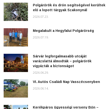
Polgárőrök és drón segítségével kerültek
elő a lopott tárgyak Szakonynál
2026.07.23.
Megalakult a Hegyfalui Polgárőrség
2026.07.19.
Sárvár legforgalmasabb utcáját
varázslattá álmodták – polgárőrök
vigyázták a biztonságot
2026.06.29.
VI. Autós Családi Nap Vasszécsenyben
2026.06.14.
Kerékpáros ügyességi verseny Bőn –