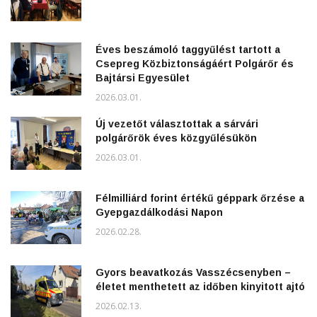
Éves beszámoló taggyűlést tartott a
Csepreg Közbiztonságáért Polgárőr és
Bajtársi Egyesület
2026.03.01.
Új vezetőt választottak a sárvári
polgárőrök éves közgyűlésükön
2026.03.01.
Félmilliárd forint értékű géppark őrzése a
Gyepgazdálkodási Napon
2026.02.28.
Gyors beavatkozás Vasszécsenyben –
életet menthetett az időben kinyitott ajtó
2026.02.13.