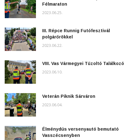
Félmaraton
2023.06.25.
III. Répce Runnig Futófesztivál
polgárőrökkel
2023.06.22.
VIII. Vas Vármegyei Tűzoltó Találkozó
2023.06.10.
Veterán Piknik Sárváron
2023.06.04.
Élménydús versenyautó bemutató
Vasszécsenyben