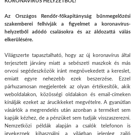
KORONAVÍRUS HELYZETBŐL!
Az Országos Rendőr-főkapitányság bűnmegelőzési
szakemberei felhívják a figyelmet a koronavírus-
helyzetből adódó csalásokra és az áldozattá válás
elkerülésére.
Világszerte tapasztalható, hogy az új koronavírus által
terjesztett járvány miatt a sebészeti maszkok és más
orvosi segédeszközök iránt megnövekedett a kereslet,
emiatt egyre nehezebb ezek beszerzése. Ezzel
párhuzamosan megjelentek az olyan értékesítők, akik
weboldalakon, közösségi oldalakon és email-címeken
kínálják ezeket az árucikkeket megvételre. A gyanútlan
vásárlók a megrendelés után azonban a terméket sem
kapják kézhez, de a pénzüket sem tudják visszaszerezni.
Nemzetközi példák alapján a csalók telefonon is
igyekeznek kihasználni a világban jelenleg zajló