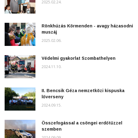
2025.02.24.
Rönkhúzás Körmenden - avagy házasodni
muszáj
2025.02.06.
Védelmi gyakorlat Szombathelyen
2024.11.10.
II. Bencsik Géza nemzetközi kispuska
lőverseny
2024.09.15.
Összefogással a csöngei erdőtűzzel
szemben
2024.09.09.