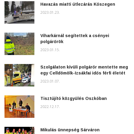
Havazás miatti útlezárás Kőszegen
2023.01.23.
Viharkárnál segítettek a csényei
polgárőrök
2023.01.15.
Szolgálaton kívüli polgárőr mentette meg
egy Celldömölk-Izsákfai idős férfi életét
2023.01.07.
Tisztújító közgyűlés Oszkóban
2022.12.17.
Mikulás ünnepség Sárváron