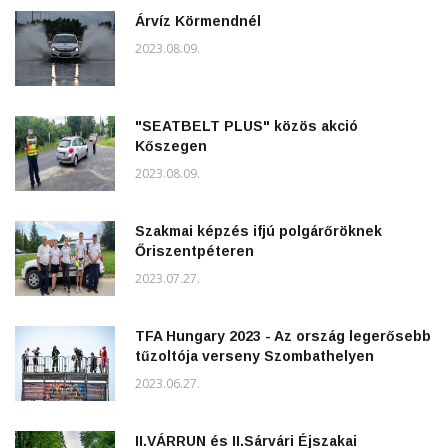
Árvíz Körmendnél
2023.08.09.
"SEATBELT PLUS" közös akció
Kőszegen
2023.08.09.
Szakmai képzés ifjú polgárőröknek
Őriszentpéteren
2023.07.27.
TFA Hungary 2023 - Az ország legerősebb
tűzoltója verseny Szombathelyen
2023.06.27.
II.VÁRRUN és II.Sárvári Éjszakai