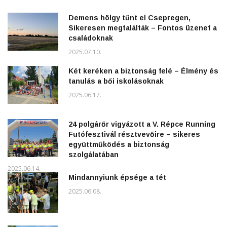
Demens hölgy tűnt el Csepregen,
Sikeresen megtalálták – Fontos üzenet a
családoknak
2025.07.10.
Két keréken a biztonság felé – Élmény és
tanulás a bői iskolásoknak
2025.06.17.
24 polgárőr vigyázott a V. Répce Running
Futófesztivál résztvevőire – sikeres
együttműködés a biztonság
szolgálatában
2025.06.14.
Mindannyiunk épsége a tét
2025.06.08.