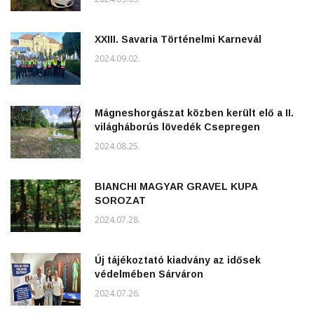
XXIII. Savaria Történelmi Karnevál
2024.09.02.
Mágneshorgászat közben került elő a II.
világháborús lövedék Csepregen
2024.08.25.
BIANCHI MAGYAR GRAVEL KUPA
SOROZAT
2024.07.28.
Új tájékoztató kiadvány az idősek
védelmében Sárváron
2024.07.26.