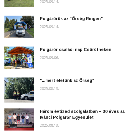
2025.09.14.
Polgárőrök az “Őrség Ringen”
2025.09.14.
Polgárőr családi nap Csörötneken
2025.09.06.
"...mert életünk az Őrség"
2025.08.13.
Három évtized szolgálatban – 30 éves az
Ivánci Polgárőr Egyesület
2025.08.13.