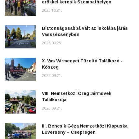
erőkkel keresik Szombathelyen
2025.10.31.
Biztonságosabbá vált az iskolába járás
Vasszécsenyben
2025.09.25.
X. Vas Vármegyei Tűzoltó Találkozó -
Kőszeg
2025.09.21.
VIII. Nemzetközi Öreg Járművek
Találkozója
2025.09.21.
III. Bencsik Géza Nemzetközi Kispuska
Lőverseny – Csepregen