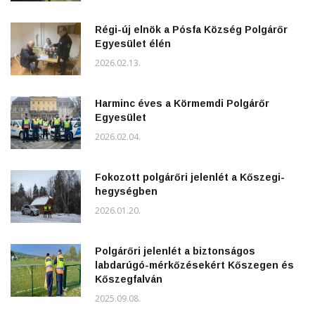
Régi-új elnök a Pósfa Község Polgárőr
Egyesület élén
2026.02.13.
Harminc éves a Körmemdi Polgárőr
Egyesület
2026.02.04.
Fokozott polgárőri jelenlét a Kőszegi-
hegységben
2026.01.20.
Polgárőri jelenlét a biztonságos
labdarúgó-mérkőzésekért Kőszegen és
Kőszegfalván
2025.09.08.