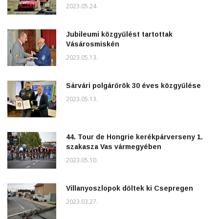
2023.05.24.
Jubileumi közgyűlést tartottak
Vásárosmiskén
2023.05.13.
Sárvári polgárőrök 30 éves közgyűlése
2023.05.13.
44. Tour de Hongrie kerékpárverseny 1.
szakasza Vas vármegyében
2023.05.10.
Villanyoszlopok dőltek ki Csepregen
2023.03.27.