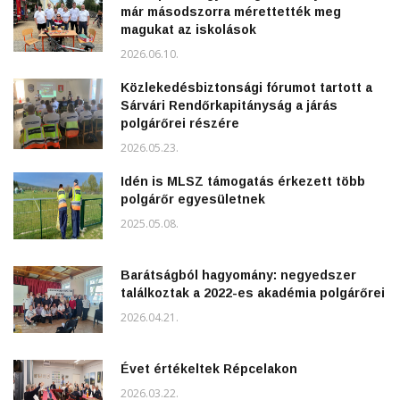
már másodszorra mérettették meg
magukat az iskolások
2026.06.10.
Közlekedésbiztonsági fórumot tartott a
Sárvári Rendőrkapitányság a járás
polgárőrei részére
2026.05.23.
Idén is MLSZ támogatás érkezett több
polgárőr egyesületnek
2025.05.08.
Barátságból hagyomány: negyedszer
találkoztak a 2022-es akadémia polgárőrei
2026.04.21.
Évet értékeltek Répcelakon
2026.03.22.