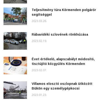
Teljesítmény túra Körmenden polgárőr
segítséggel
2023.03.26.
Rábavidéki szlovének rönkhúzása
2023.02.19.
Évet értékelő, alapszabályt módosító,
tisztújító közgyűlés Körmenden
2023.02.07.
Villamos elosztó oszlopnak ütközött
Bükön egy személygépkocsi
2023.01.23.