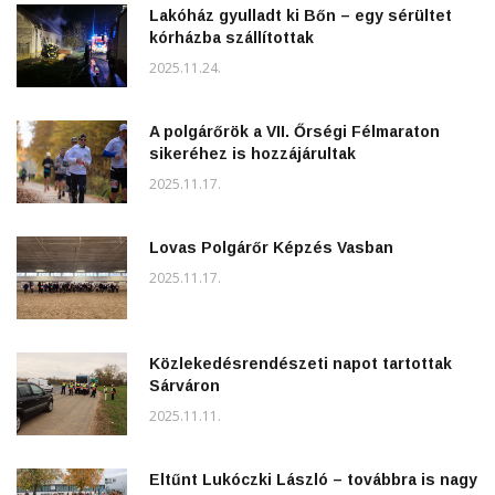
Lakóház gyulladt ki Bőn – egy sérültet
kórházba szállítottak
2025.11.24.
A polgárőrök a VII. Őrségi Félmaraton
sikeréhez is hozzájárultak
2025.11.17.
Lovas Polgárőr Képzés Vasban
2025.11.17.
Közlekedésrendészeti napot tartottak
Sárváron
2025.11.11.
Eltűnt Lukóczki László – továbbra is nagy