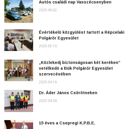
Autós családi nap Vasszécsenyben
2025.06.02.
Évértékelő közgyűlést tartott a Répcelaki
Polgárőr Egyesület
2025.05.10.
„Közlekedj biztonságosan két keréken”
vetélkedő a Bük Polgárőr Egyesület
szervezésében
2025.04.16.
Dr. Áder János Csörötneken
2025.04.09.
15 éves a Csepregi K.P.B.E.