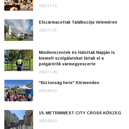
2023.11.12.
Elszármazottak Találkozója Veleméren
2023.11.07.
Mindenszentek és Halottak Napján is
kiemelt szolgálatokat láttak el a
polgárőrök vármegyeszerte
2023.11.06.
"Biztonság hete" Körmenden
2023.09.23.
15. METRINWEST CITY CROSS KŐSZEG
2023.09.23.