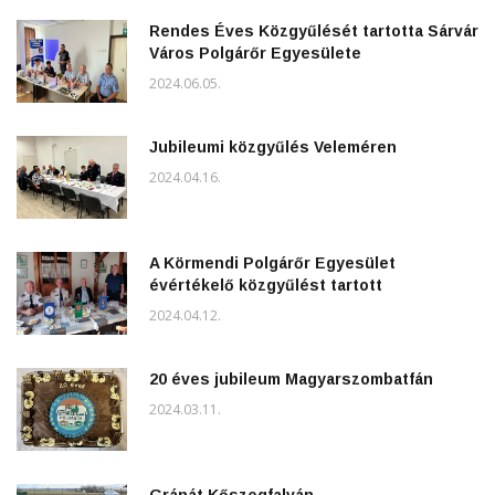
Rendes Éves Közgyűlését tartotta Sárvár
Város Polgárőr Egyesülete
2024.06.05.
Jubileumi közgyűlés Veleméren
2024.04.16.
A Körmendi Polgárőr Egyesület
évértékelő közgyűlést tartott
2024.04.12.
20 éves jubileum Magyarszombatfán
2024.03.11.
Gránát Kőszegfalván