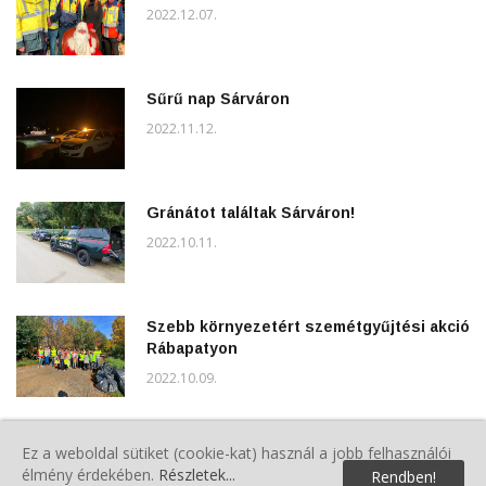
2022.12.07.
Sűrű nap Sárváron
2022.11.12.
Gránátot találtak Sárváron!
2022.10.11.
Szebb környezetért szemétgyűjtési akció
Rábapatyon
2022.10.09.
Falunap a Világ Közepén
Ez a weboldal sütiket (cookie-kat) használ a jobb felhasználói
2022.09.13.
élmény érdekében.
Részletek...
Rendben!