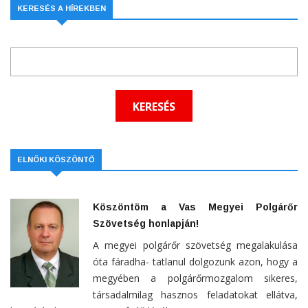
KERESÉS A HÍREKBEN
ELNÖKI KÖSZÖNTŐ
Köszöntöm a Vas Megyei Polgárőr
Szövetség honlapján!
A megyei polgárőr szövetség megalakulása
óta fáradha- tatlanul dolgozunk azon, hogy a
megyében a polgárőrmozgalom sikeres,
társadalmilag hasznos feladatokat ellátva,