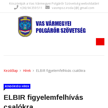
Köszöntjük a Vas Vármegyei Polgárőr Szövetség weboldalán!
+(36) 94 359 511
vasmpsz.iroda [@] gmail.com
Kezdőlap
Hírek
ELBIR figyelemfelhívás csalókra
RENDŐRSÉGI HÍREK
ELBIR figyelemfelhívás
csalókra