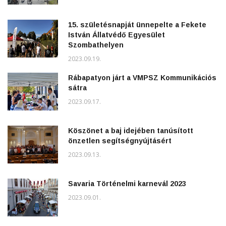
15. születésnapját ünnepelte a Fekete
István Állatvédő Egyesület
Szombathelyen
2023.09.19.
Rábapatyon járt a VMPSZ Kommunikációs
sátra
2023.09.17.
Köszönet a baj idejében tanúsított
önzetlen segítségnyújtásért
2023.09.13.
Savaria Történelmi karnevál 2023
2023.09.01.