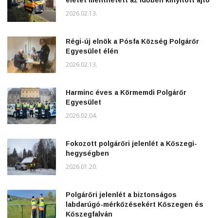
életet menthetett az időben kinyitott ajtó
2026.02.13.
Régi-új elnök a Pósfa Község Polgárőr
Egyesület élén
2026.02.13.
Harminc éves a Körmemdi Polgárőr
Egyesület
2026.02.04.
Fokozott polgárőri jelenlét a Kőszegi-
hegységben
2026.01.20.
Polgárőri jelenlét a biztonságos
labdarúgó-mérkőzésekért Kőszegen és
Kőszegfalván