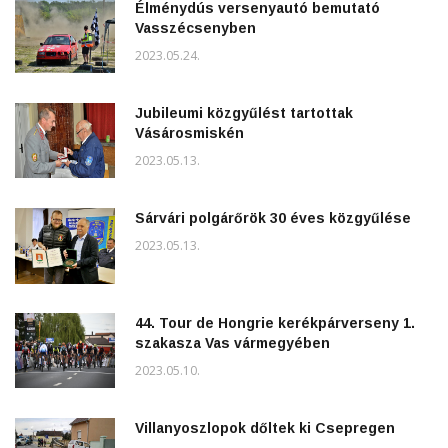
Élménydús versenyautó bemutató
Vasszécsenyben
2023.05.24.
Jubileumi közgyűlést tartottak
Vásárosmiskén
2023.05.13.
Sárvári polgárőrök 30 éves közgyűlése
2023.05.13.
44. Tour de Hongrie kerékpárverseny 1.
szakasza Vas vármegyében
2023.05.10.
Villanyoszlopok dőltek ki Csepregen