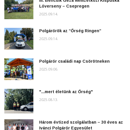
III. Bencsik Géza Nemzetközi Kispuska
Lőverseny – Csepregen
2025.09.14.
Polgárőrök az “Őrség Ringen”
2025.09.14.
Polgárőr családi nap Csörötneken
2025.09.06.
"...mert életünk az Őrség"
2025.08.13.
Három évtized szolgálatban – 30 éves az
Ivánci Polgárőr Egyesület