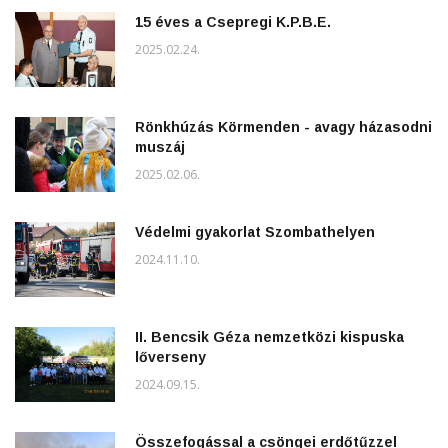
15 éves a Csepregi K.P.B.E.
2025.02.24.
Rönkhúzás Körmenden - avagy házasodni
muszáj
2025.02.06.
Védelmi gyakorlat Szombathelyen
2024.11.10.
II. Bencsik Géza nemzetközi kispuska
lőverseny
2024.09.15.
Összefogással a csöngei erdőtűzzel