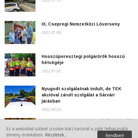
2022.07.12.
IX. Csepregi Nemzetközi Lőverseny
2022.07.09.
Hosszúperesztegi polgárőrök hosszú
hétvégéje
2022.07.03.
Nyugodt szolgálatnak indult, de TEK
akcióval zárult szolgálat a Sárvári
járásban
2022.06.20.
TFA Hungary 2022 - Az ország legerősebb
tűzoltója verseny Szombathelyen
Ez a weboldal sütiket (cookie-kat) használ a jobb felhasználói
élmény érdekében.
Részletek...
Rendben!
2022.06.20.