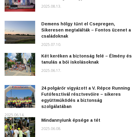
2025.08.13.
Demens hölgy tűnt el Csepregen,
Sikeresen megtalálták – Fontos üzenet a
családoknak
2025.07.10.
Két keréken a biztonság felé – Élmény és
tanulás a bői iskolásoknak
2025.06.17.
24 polgárőr vigyázott a V. Répce Running
Futófesztivál résztvevőire – sikeres
együttműködés a biztonság
szolgálatában
2025.06.14.
Mindannyiunk épsége a tét
2025.06.08.