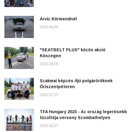
Árvíz Körmendnél
2023.08.09.
"SEATBELT PLUS" közös akció
Kőszegen
2023.08.09.
Szakmai képzés ifjú polgárőröknek
Őriszentpéteren
2023.07.27.
TFA Hungary 2023 - Az ország legerősebb
tűzoltója verseny Szombathelyen
2023.06.27.