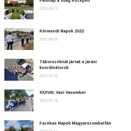
Falunap a Világ Közepén
2022.09.13.
Körmendi Napok 2022
2022.08.25.
Táborozóknál jártak a járási
koordinátorok
2022.07.22.
XXXVIII. Vasi Vasember
2022.07.18.
Fazekas Napok Magyarszombatfán