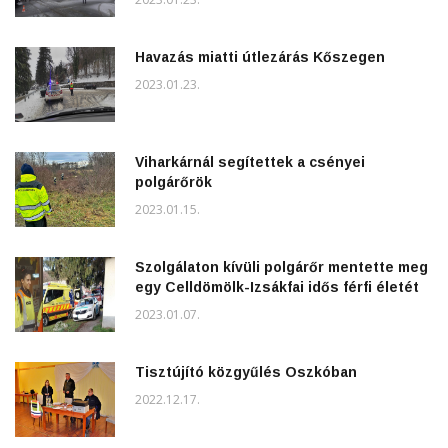
Havazás miatti útlezárás Kőszegen
2023.01.23.
Viharkárnál segítettek a csényei
polgárőrök
2023.01.15.
Szolgálaton kívüli polgárőr mentette meg
egy Celldömölk-Izsákfai idős férfi életét
2023.01.07.
Tisztújító közgyűlés Oszkóban
2022.12.17.