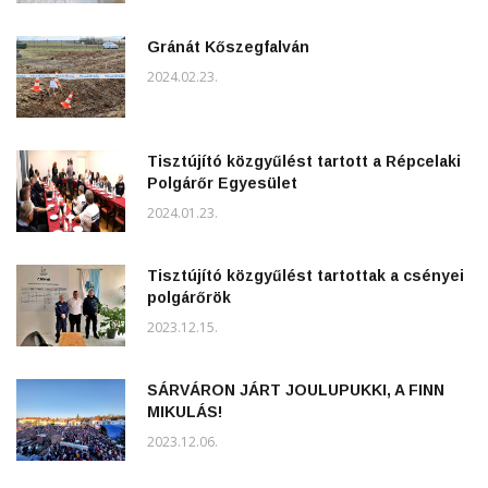
Gránát Kőszegfalván
2024.02.23.
Tisztújító közgyűlést tartott a Répcelaki
Polgárőr Egyesület
2024.01.23.
Tisztújító közgyűlést tartottak a csényei
polgárőrök
2023.12.15.
SÁRVÁRON JÁRT JOULUPUKKI, A FINN
MIKULÁS!
2023.12.06.