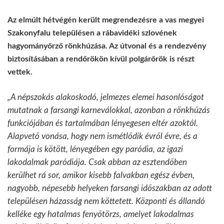
Az elmúlt hétvégén került megrendezésre a vas megyei
Szakonyfalu településen a rábavidéki szlovének
hagyományőrző rönkhúzása. Az útvonal és a rendezvény
biztosításában a rendőrökön kívül polgárőrök is részt
vettek.
„A népszokás alakoskodó, jelmezes elemei hasonlóságot
mutatnak a farsangi karneválokkal, azonban a rönkhúzás
funkciójában és tartalmában lényegesen eltér azoktól.
Alapvető vonása, hogy nem ismétlődik évről évre, és a
formája is kötött, lényegében egy paródia, az igazi
lakodalmak paródiája. Csak abban az esztendőben
kerülhet rá sor, amikor kisebb falvakban egész évben,
nagyobb, népesebb helyeken farsangi időszakban az adott
településen házasság nem köttetett. Központi és állandó
kelléke egy hatalmas fenyőtörzs, amelyet lakodalmas