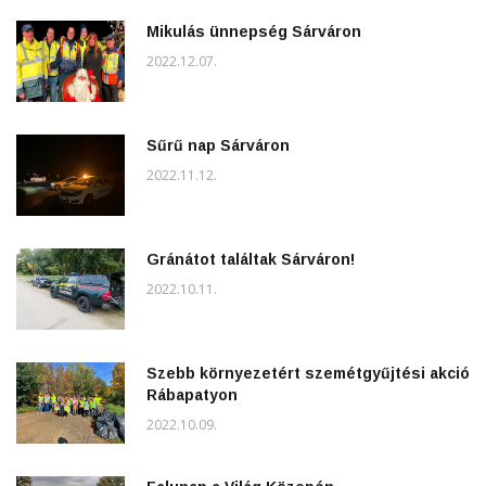
Mikulás ünnepség Sárváron
2022.12.07.
Sűrű nap Sárváron
2022.11.12.
Gránátot találtak Sárváron!
2022.10.11.
Szebb környezetért szemétgyűjtési akció
Rábapatyon
2022.10.09.