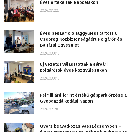
Évet értékeltek Répcelakon
2026.03.22.
Éves beszámoló taggyűlést tartott a
Csepreg Közbiztonságáért Polgárőr és
Bajtársi Egyesület
2026.03.01.
Új vezetőt választottak a sárvári
polgárőrök éves közgyűlésükön
2026.03.01.
Félmilliárd forint értékű géppark őrzése a
Gyepgazdálkodási Napon
2026.02.28.
Gyors beavatkozás Vasszécsenyben –