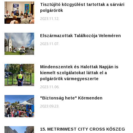
Tisztújító közgyűlést tartottak a sárvári
polgárőrök
2023.11.12.
Elszármazottak Találkozója Veleméren
2023.11.07.
Mindenszentek és Halottak Napján is
kiemelt szolgálatokat láttak el a
polgárőrök vármegyeszerte
2023.11.06.
"Biztonság hete" Körmenden
2023.09.23.
15. METRINWEST CITY CROSS KŐSZEG