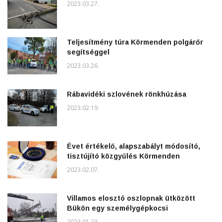
2023.03.27.
Teljesítmény túra Körmenden polgárőr
segítséggel
2023.03.26.
Rábavidéki szlovének rönkhúzása
2023.02.19.
Évet értékelő, alapszabályt módosító,
tisztújító közgyűlés Körmenden
2023.02.07.
Villamos elosztó oszlopnak ütközött
Bükön egy személygépkocsi
2023.01.23.