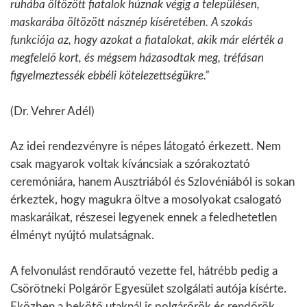
ruhába öltözött fiatalok húznak végig a településen,
maskarába öltözött násznép kíséretében. A szokás
funkciója az, hogy azokat a fiatalokat, akik már elérték a
megfelelő kort, és mégsem házasodtak meg, tréfásan
figyelmeztessék ebbéli kötelezettségükre.”
(Dr. Vehrer Adél)
Az idei rendezvényre is népes látogató érkezett. Nem
csak magyarok voltak kíváncsiak a szórakoztató
ceremóniára, hanem Ausztriából és Szlovéniából is sokan
érkeztek, hogy magukra öltve a mosolyokat csalogató
maskaráikat, részesei legyenek ennek a feledhetetlen
élményt nyújtó mulatságnak.
A felvonulást rendőrautó vezette fel, hátrébb pedig a
Csörötneki Polgárőr Egyesület szolgálati autója kísérte.
Eközben a bekötő utaknál is polgárőrök és rendőrök