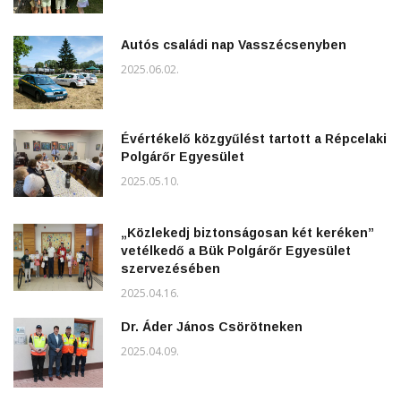
Autós családi nap Vasszécsenyben
2025.06.02.
Évértékelő közgyűlést tartott a Répcelaki
Polgárőr Egyesület
2025.05.10.
„Közlekedj biztonságosan két keréken”
vetélkedő a Bük Polgárőr Egyesület
szervezésében
2025.04.16.
Dr. Áder János Csörötneken
2025.04.09.