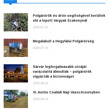
Polgárőrök és drón segítségével kerültek
elő a lopott tárgyak Szakonynál
2026.07.23.
Megalakult a Hegyfalui Polgárőrség
2026.07.19.
Sárvár legforgalmasabb utcáját
varázslattá álmodták – polgárőrök
vigyázták a biztonságot
2026.06.29.
VI. Autós Családi Nap Vasszécsenyben
2026.06.14.