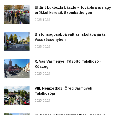
Eltűnt Lukóczki László – továbbra is nagy
erőkkel keresik Szombathelyen
2025.10.31.
Biztonságosabbá vált az iskolába járás
Vasszécsenyben
2025.09.25.
X. Vas Vármegyei Tűzoltó Találkozó -
Kőszeg
2025.09.21.
VIII. Nemzetközi Öreg Járművek
Találkozója
2025.09.21.