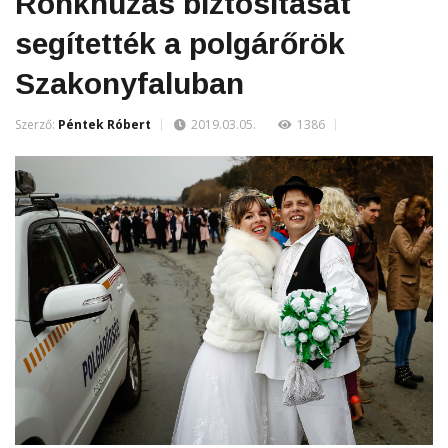
Rönkhúzás biztosítását
segítették a polgárőrök
Szakonyfaluban
Szerző:
Péntek Róbert
2019.03.05.
1386