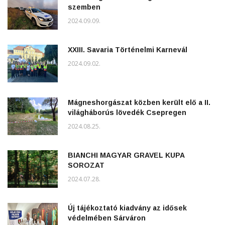
szemben
2024.09.09.
XXIII. Savaria Történelmi Karnevál
2024.09.02.
Mágneshorgászat közben került elő a II.
világháborús lövedék Csepregen
2024.08.25.
BIANCHI MAGYAR GRAVEL KUPA
SOROZAT
2024.07.28.
Új tájékoztató kiadvány az idősek
védelmében Sárváron