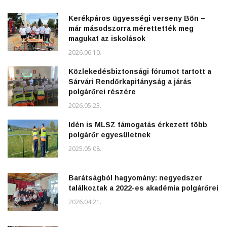
Kerékpáros ügyességi verseny Bőn –
már másodszorra mérettették meg
magukat az iskolások
2026.06.10.
Közlekedésbiztonsági fórumot tartott a
Sárvári Rendőrkapitányság a járás
polgárőrei részére
2026.05.23.
Idén is MLSZ támogatás érkezett több
polgárőr egyesületnek
2025.05.08.
Barátságból hagyomány: negyedszer
találkoztak a 2022-es akadémia polgárőrei
2026.04.21.