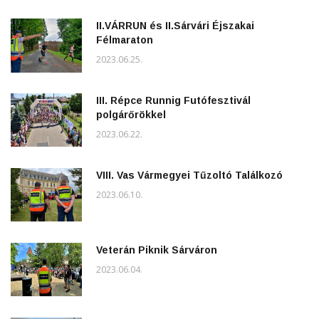
II.VÁRRUN és II.Sárvári Éjszakai
Félmaraton
2023.06.25.
III. Répce Runnig Futófesztivál
polgárőrökkel
2023.06.22.
VIII. Vas Vármegyei Tűzoltó Találkozó
2023.06.10.
Veterán Piknik Sárváron
2023.06.04.