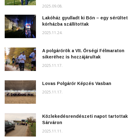
2025.09.08.
Lakóház gyulladt ki Bőn – egy sérültet
kórházba szállítottak
2025.11.24.
A polgárőrök a VII. Őrségi Félmaraton
sikeréhez is hozzájárultak
2025.11.17.
Lovas Polgárőr Képzés Vasban
2025.11.17.
Közlekedésrendészeti napot tartottak
Sárváron
2025.11.11.