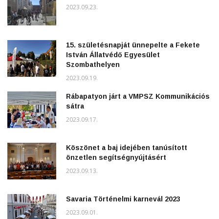
2023.09.23.
15. születésnapját ünnepelte a Fekete
István Állatvédő Egyesület
Szombathelyen
2023.09.19.
Rábapatyon járt a VMPSZ Kommunikációs
sátra
2023.09.17.
Köszönet a baj idejében tanúsított
önzetlen segítségnyújtásért
2023.09.13.
Savaria Történelmi karnevál 2023
2023.09.01.