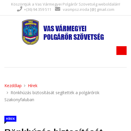
Köszöntjük a Vas Vármegyei Polgárőr Szövetség weboldalán!
+(36) 94 359 511
vasmpsz.iroda [@] gmail.com
Kezdőlap
Hírek
Rönkhúzás biztosítását segítették a polgárőrök
Szakonyfaluban
HÍREK