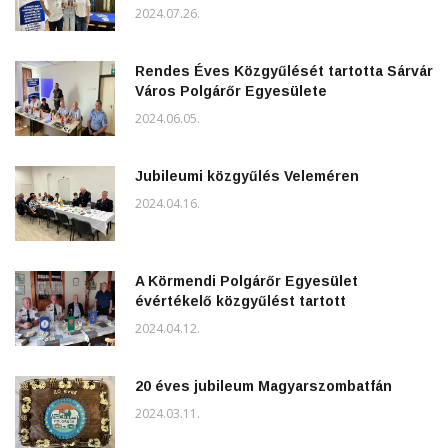
2024.07.26.
Rendes Éves Közgyűlését tartotta Sárvár
Város Polgárőr Egyesülete
2024.06.05.
Jubileumi közgyűlés Veleméren
2024.04.16.
A Körmendi Polgárőr Egyesület
évértékelő közgyűlést tartott
2024.04.12.
20 éves jubileum Magyarszombatfán
2024.03.11.