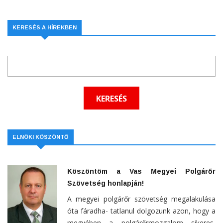
KERESÉS A HÍREKBEN
ELNÖKI KÖSZÖNTŐ
Köszöntöm a Vas Megyei Polgárőr
Szövetség honlapján!
A megyei polgárőr szövetség megalakulása
óta fáradha- tatlanul dolgozunk azon, hogy a
megyében a polgárőrmozgalom sikeres,