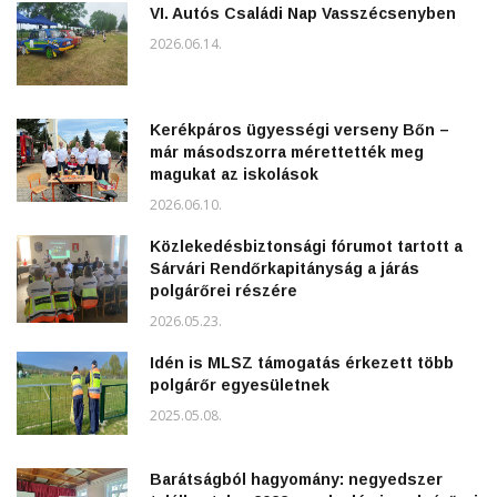
VI. Autós Családi Nap Vasszécsenyben
2026.06.14.
Kerékpáros ügyességi verseny Bőn –
már másodszorra mérettették meg
magukat az iskolások
2026.06.10.
Közlekedésbiztonsági fórumot tartott a
Sárvári Rendőrkapitányság a járás
polgárőrei részére
2026.05.23.
Idén is MLSZ támogatás érkezett több
polgárőr egyesületnek
2025.05.08.
Barátságból hagyomány: negyedszer