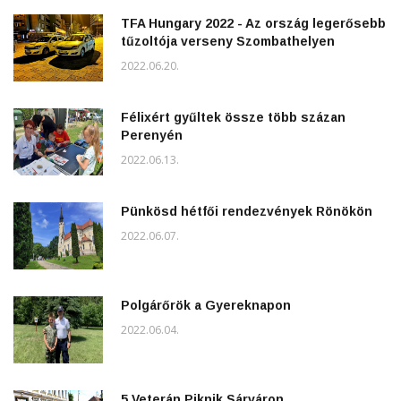
TFA Hungary 2022 - Az ország legerősebb
tűzoltója verseny Szombathelyen
2022.06.20.
Félixért gyűltek össze több százan
Perenyén
2022.06.13.
Pünkösd hétfői rendezvények Rönökön
2022.06.07.
Polgárőrök a Gyereknapon
2022.06.04.
5.Veterán Piknik Sárváron