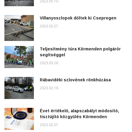
2023.05.10.
Villanyoszlopok dőltek ki Csepregen
2023.03.27.
Teljesítmény túra Körmenden polgárőr
segítséggel
2023.03.26.
Rábavidéki szlovének rönkhúzása
2023.02.19.
Évet értékelő, alapszabályt módosító,
tisztújító közgyűlés Körmenden
2023.02.07.