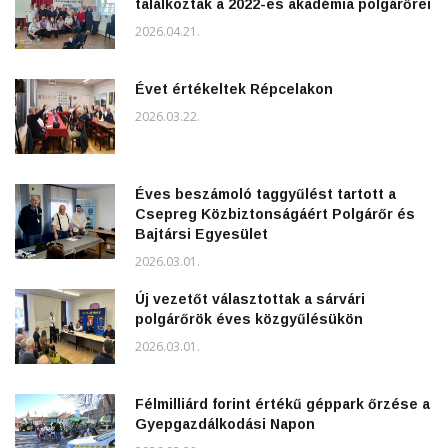
találkoztak a 2022-es akadémia polgárőrei
2026.04.21.
Évet értékeltek Répcelakon
2026.03.22.
Éves beszámoló taggyűlést tartott a
Csepreg Közbiztonságáért Polgárőr és
Bajtársi Egyesület
2026.03.01.
Új vezetőt választottak a sárvári
polgárőrök éves közgyűlésükön
2026.03.01.
Félmilliárd forint értékű géppark őrzése a
Gyepgazdálkodási Napon