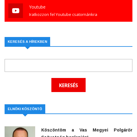
Youtube
Iratkozzon fel Youtube csatornánkra
KERESÉS A HÍREKBEN
ELNÖKI KÖSZÖNTŐ
Köszöntöm a Vas Megyei Polgárőr