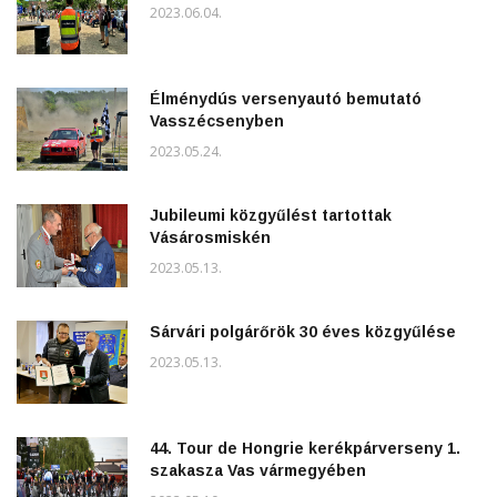
2023.06.04.
Élménydús versenyautó bemutató
Vasszécsenyben
2023.05.24.
Jubileumi közgyűlést tartottak
Vásárosmiskén
2023.05.13.
Sárvári polgárőrök 30 éves közgyűlése
2023.05.13.
44. Tour de Hongrie kerékpárverseny 1.
szakasza Vas vármegyében