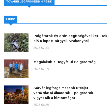
TOVÁBBI LEGFRISSEBB HÍREINK
HÍREK
Polgárőrök és drón segítségével kerültek
elő a lopott tárgyak Szakonynál
2026.07.23.
Megalakult a Hegyfalui Polgárőrség
2026.07.19.
Sárvár legforgalmasabb utcáját
varázslattá álmodták – polgárőrök
vigyázták a biztonságot
2026.06.29.