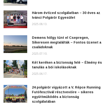
Három évtized szolgálatban – 30 éves az
Ivánci Polgárőr Egyesület
2025.08.13.
Demens hölgy tűnt el Csepregen,
Sikeresen megtalálták – Fontos üzenet a
családoknak
2025.07.10.
Két keréken a biztonság felé – Élmény és
tanulás a bői iskolásoknak
2025.06.17.
24 polgárőr vigyázott a V. Répce Running
Futófesztivál résztvevőire – sikeres
együttműködés a biztonság
szolgálatában