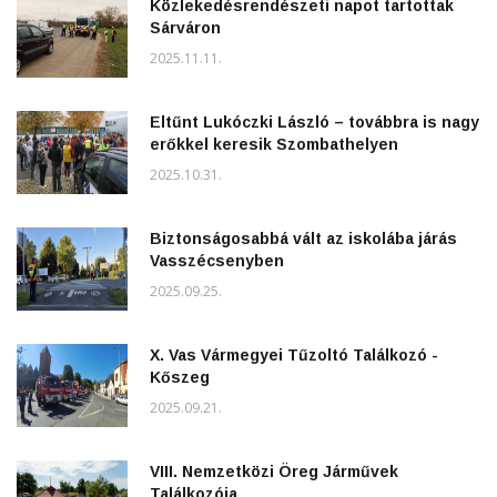
Közlekedésrendészeti napot tartottak
Sárváron
2025.11.11.
Eltűnt Lukóczki László – továbbra is nagy
erőkkel keresik Szombathelyen
2025.10.31.
Biztonságosabbá vált az iskolába járás
Vasszécsenyben
2025.09.25.
X. Vas Vármegyei Tűzoltó Találkozó -
Kőszeg
2025.09.21.
VIII. Nemzetközi Öreg Járművek
Találkozója