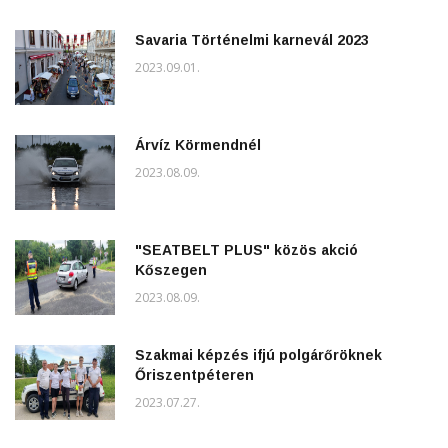
Savaria Történelmi karnevál 2023
2023.09.01.
Árvíz Körmendnél
2023.08.09.
"SEATBELT PLUS" közös akció
Kőszegen
2023.08.09.
Szakmai képzés ifjú polgárőröknek
Őriszentpéteren
2023.07.27.