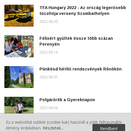
TFA Hungary 2022 - Az ország legerősebb
tűzoltója verseny Szombathelyen
2022.06.20.
Félixért gyűltek össze több százan
Perenyén
2022.06.13.
Pünkösd hétfői rendezvények Rönökön
2022.06.07.
Polgárőrök a Gyereknapon
2022.06.04.
Ez a weboldal sütiket (cookie-kat) használ a jobb felhasználói
élmény érdekében.
Részletek...
Rendben!
5.Veterán Piknik Sárváron