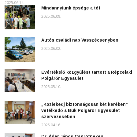
2025.06.14.
Mindannyiunk épsége a tét
2025.06.08.
Autós családi nap Vasszécsenyben
2025.06.02.
Évértékelő közgyűlést tartott a Répcelaki
Polgárőr Egyesület
2025.05.10.
„Közlekedj biztonságosan két keréken”
vetélkedő a Bük Polgárőr Egyesület
szervezésében
2025.04.16.
Dr. Áder János Csörötneken