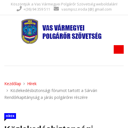
Köszöntjük a Vas Vármegyei Polgárőr Szövetség weboldalán!
+(36) 94 359 511
vasmpsz.iroda [@] gmail.com
Kezdőlap
Hírek
Közlekedésbiztonsági fórumot tartott a Sárvári
Rendőrkapitányság a járás polgárőrei részére
HÍREK