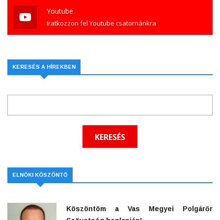
Youtube
Iratkozzon fel Youtube csatornánkra
KERESÉS A HÍREKBEN
ELNÖKI KÖSZÖNTŐ
Köszöntöm a Vas Megyei Polgárőr