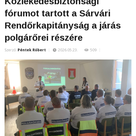
Közlekedésbiztonsági
fórumot tartott a Sárvári
Rendőrkapitányság a járás
polgárőrei részére
Szerző:
Péntek Róbert
2026.05.23.
509