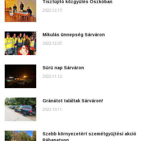
Tisztújító közgyűlés Oszkóban
2022.12.17.
Mikulás ünnepség Sárváron
2022.12.07.
Sűrű nap Sárváron
2022.11.12.
Gránátot találtak Sárváron!
2022.10.11.
Szebb környezetért szemétgyűjtési akció
Rábapatyon