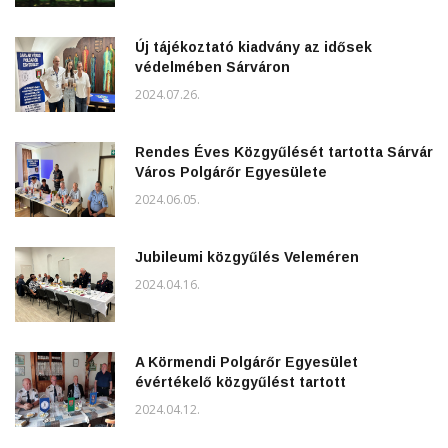
Új tájékoztató kiadvány az idősek
védelmében Sárváron
2024.07.26.
Rendes Éves Közgyűlését tartotta Sárvár
Város Polgárőr Egyesülete
2024.06.05.
Jubileumi közgyűlés Veleméren
2024.04.16.
A Körmendi Polgárőr Egyesület
évértékelő közgyűlést tartott
2024.04.12.