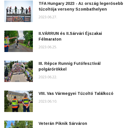
TFA Hungary 2023 - Az ország legerősebb
tűzoltója verseny Szombathelyen
2023.06.27.
II.VÁRRUN és II.Sárvári Éjszakai
Félmaraton
2023.06.25.
III. Répce Runnig Futófesztivál
polgárőrökkel
2023.06.22.
VIII. Vas Vármegyei Tűzoltó Találkozó
2023.06.10.
Veterán Piknik Sárváron