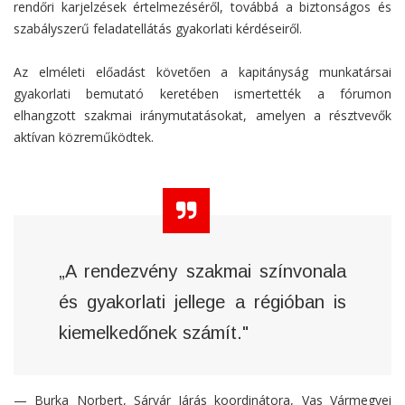
rendőri karjelzések értelmezéséről, továbbá a biztonságos és
szabályszerű feladatellátás gyakorlati kérdéseiről.
Az elméleti előadást követően a kapitányság munkatársai
gyakorlati bemutató keretében ismertették a fórumon
elhangzott szakmai iránymutatásokat, amelyen a résztvevők
aktívan közreműködtek.
„A rendezvény szakmai színvonala
és gyakorlati jellege a régióban is
kiemelkedőnek számít."
— Burka Norbert, Sárvár Járás koordinátora, Vas Vármegyei