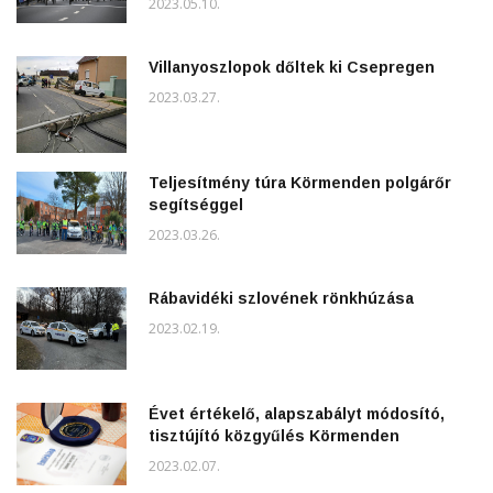
2023.05.10.
Villanyoszlopok dőltek ki Csepregen
2023.03.27.
Teljesítmény túra Körmenden polgárőr
segítséggel
2023.03.26.
Rábavidéki szlovének rönkhúzása
2023.02.19.
Évet értékelő, alapszabályt módosító,
tisztújító közgyűlés Körmenden
2023.02.07.