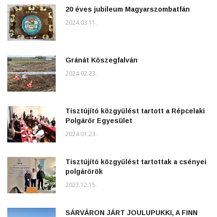
20 éves jubileum Magyarszombatfán
2024.03.11.
Gránát Kőszegfalván
2024.02.23.
Tisztújító közgyűlést tartott a Répcelaki
Polgárőr Egyesület
2024.01.23.
Tisztújító közgyűlést tartottak a csényei
polgárőrök
2023.12.15.
SÁRVÁRON JÁRT JOULUPUKKI, A FINN