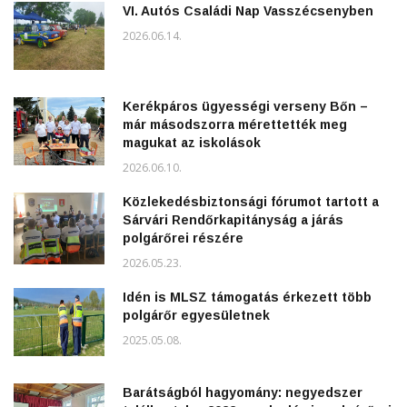
VI. Autós Családi Nap Vasszécsenyben
2026.06.14.
Kerékpáros ügyességi verseny Bőn –
már másodszorra mérettették meg
magukat az iskolások
2026.06.10.
Közlekedésbiztonsági fórumot tartott a
Sárvári Rendőrkapitányság a járás
polgárőrei részére
2026.05.23.
Idén is MLSZ támogatás érkezett több
polgárőr egyesületnek
2025.05.08.
Barátságból hagyomány: negyedszer