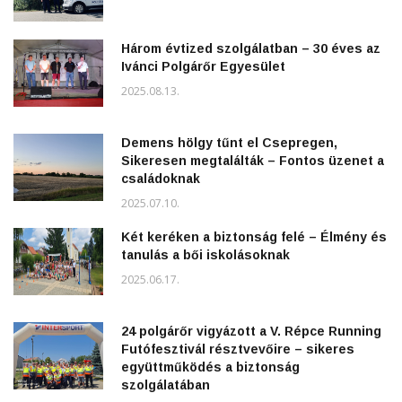
Három évtized szolgálatban – 30 éves az
Ivánci Polgárőr Egyesület
2025.08.13.
Demens hölgy tűnt el Csepregen,
Sikeresen megtalálták – Fontos üzenet a
családoknak
2025.07.10.
Két keréken a biztonság felé – Élmény és
tanulás a bői iskolásoknak
2025.06.17.
24 polgárőr vigyázott a V. Répce Running
Futófesztivál résztvevőire – sikeres
együttműködés a biztonság
szolgálatában