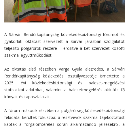
A Sárvári Rendőrkapitányság közlekedésbiztonsági fórumot és
gyakorlati oktatást szervezett a Sárvár járásban szolgálatot
teljesítő polgárőrök részére – erősítve a két szervezet közötti
szakmai együttműködést.
Az oktatás első részében Varga Gyula alezredes, a Sárvári
Rendőrkapitányság közlekedési osztályvezetője ismertette a
2025. évi közlekedésbiztonsági és baleset-megelőzési
statisztikai adatokat, valamint a balesetmegelőzés aktuális fő
irányait és tapasztalatait.
A fórum második részében a polgárőrség közlekedésbiztonsági
feladatai kerültek fókuszba: a résztvevők szakmai tájékoztatást
kaptak a forgalomterelés során alkalmazandó jelzésekről, a