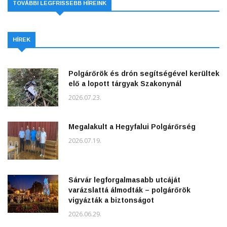
TOVÁBBI LEGFRISSEBB HÍREINK
HÍREK
Polgárőrök és drón segítségével kerültek
elő a lopott tárgyak Szakonynál
2026.07.23.
Megalakult a Hegyfalui Polgárőrség
2026.07.19.
Sárvár legforgalmasabb utcáját
varázslattá álmodták – polgárőrök
vigyázták a biztonságot
2026.06.29.