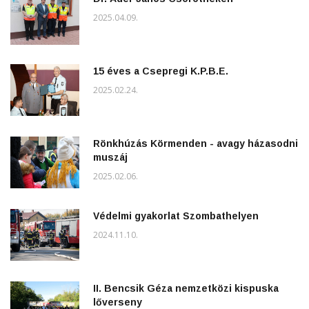
2025.04.09.
15 éves a Csepregi K.P.B.E.
2025.02.24.
Rönkhúzás Körmenden - avagy házasodni
muszáj
2025.02.06.
Védelmi gyakorlat Szombathelyen
2024.11.10.
II. Bencsik Géza nemzetközi kispuska
lőverseny