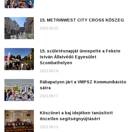
15. METRINWEST CITY CROSS KŐSZEG
2023.09.23.
15. születésnapját ünnepelte a Fekete
István Állatvédő Egyesület
Szombathelyen
2023.09.19.
Rábapatyon járt a VMPSZ Kommunikációs
sátra
2023.09.17.
Köszönet a baj idejében tanúsított
önzetlen segítségnyújtásért
2023.09.13.