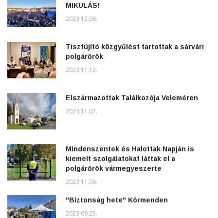
MIKULÁS!
2023.12.06.
Tisztújító közgyűlést tartottak a sárvári
polgárőrök
2023.11.12.
Elszármazottak Találkozója Veleméren
2023.11.07.
Mindenszentek és Halottak Napján is
kiemelt szolgálatokat láttak el a
polgárőrök vármegyeszerte
2023.11.06.
"Biztonság hete" Körmenden
2023.09.23.