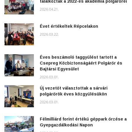
találkoztak a 2022-es akadémia polgárőrei
2026.04.21.
Évet értékeltek Répcelakon
2026.03.22.
Éves beszámoló taggyűlést tartott a
Csepreg Közbiztonságáért Polgárőr és
Bajtársi Egyesület
2026.03.01.
Új vezetőt választottak a sárvári
polgárőrök éves közgyűlésükön
2026.03.01.
Félmilliárd forint értékű géppark őrzése a
Gyepgazdálkodási Napon