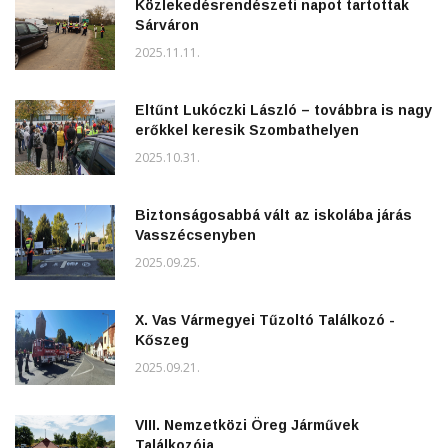
Közlekedésrendészeti napot tartottak
Sárváron
2025.11.11.
Eltűnt Lukóczki László – továbbra is nagy
erőkkel keresik Szombathelyen
2025.10.31.
Biztonságosabbá vált az iskolába járás
Vasszécsenyben
2025.09.25.
X. Vas Vármegyei Tűzoltó Találkozó -
Kőszeg
2025.09.21.
VIII. Nemzetközi Öreg Járművek
Találkozója