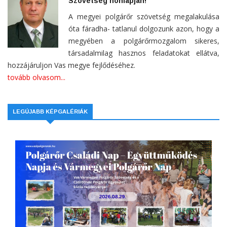
Szövetség honlapján!
A megyei polgárőr szövetség megalakulása
óta fáradha- tatlanul dolgozunk azon, hogy a
megyében a polgárőrmozgalom sikeres,
társadalmilag hasznos feladatokat ellátva,
hozzájáruljon Vas megye fejlődéséhez.
tovább olvasom...
LEGÚJABB KÉPGALÉRIÁK