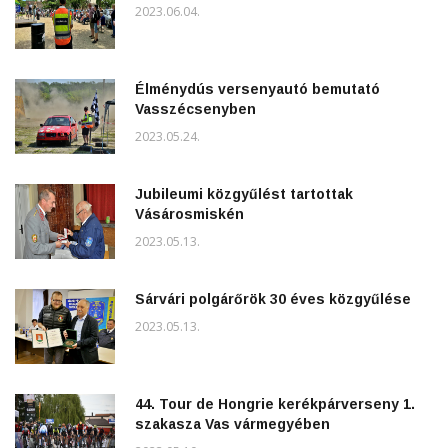
2023.06.04.
Élménydús versenyautó bemutató
Vasszécsenyben
2023.05.24.
Jubileumi közgyűlést tartottak
Vásárosmiskén
2023.05.13.
Sárvári polgárőrök 30 éves közgyűlése
2023.05.13.
44. Tour de Hongrie kerékpárverseny 1.
szakasza Vas vármegyében