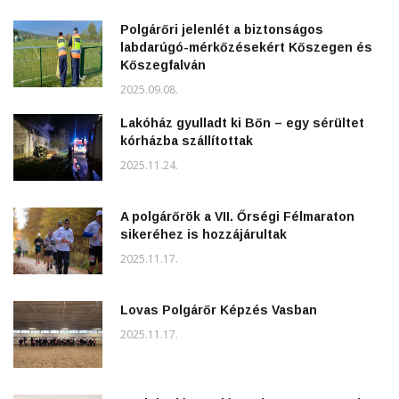
Polgárőri jelenlét a biztonságos
labdarúgó-mérkőzésekért Kőszegen és
Kőszegfalván
2025.09.08.
Lakóház gyulladt ki Bőn – egy sérültet
kórházba szállítottak
2025.11.24.
A polgárőrök a VII. Őrségi Félmaraton
sikeréhez is hozzájárultak
2025.11.17.
Lovas Polgárőr Képzés Vasban
2025.11.17.