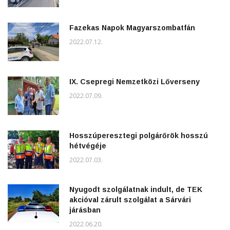
Fazekas Napok Magyarszombatfán
2022.07.12.
IX. Csepregi Nemzetközi Lőverseny
2022.07.09.
Hosszúperesztegi polgárőrök hosszú
hétvégéje
2022.07.03.
Nyugodt szolgálatnak indult, de TEK
akcióval zárult szolgálat a Sárvári
járásban
2022.06.20.