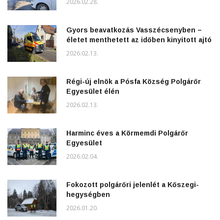
2026.02.28.
Gyors beavatkozás Vasszécsenyben –
életet menthetett az időben kinyitott ajtó
2026.02.13.
Régi-új elnök a Pósfa Község Polgárőr
Egyesület élén
2026.02.13.
Harminc éves a Körmemdi Polgárőr
Egyesület
2026.02.04.
Fokozott polgárőri jelenlét a Kőszegi-
hegységben
2026.01.20.