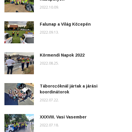
2022.10.09.
Falunap a Világ Közepén
2022.09.13.
Körmendi Napok 2022
2022.08.25.
Táborozóknál jártak a járási
koordinátorok
2022.07.22.
XXXVIII. Vasi Vasember
2022.07.18.