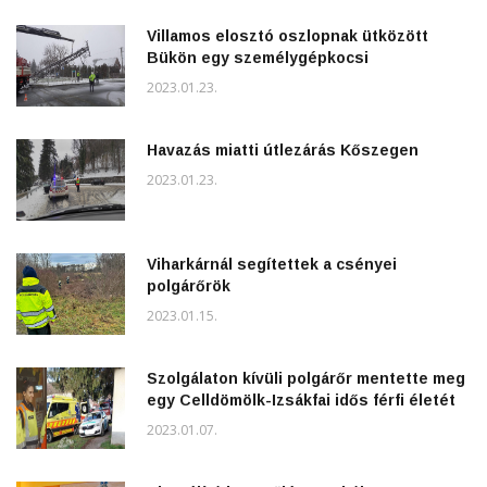
Villamos elosztó oszlopnak ütközött
Bükön egy személygépkocsi
2023.01.23.
Havazás miatti útlezárás Kőszegen
2023.01.23.
Viharkárnál segítettek a csényei
polgárőrök
2023.01.15.
Szolgálaton kívüli polgárőr mentette meg
egy Celldömölk-Izsákfai idős férfi életét
2023.01.07.