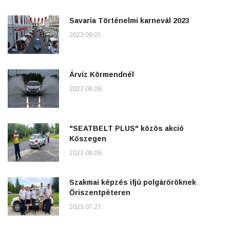
Savaria Történelmi karnevál 2023
2023.09.01.
Árvíz Körmendnél
2023.08.09.
"SEATBELT PLUS" közös akció
Kőszegen
2023.08.09.
Szakmai képzés ifjú polgárőröknek
Őriszentpéteren
2023.07.27.