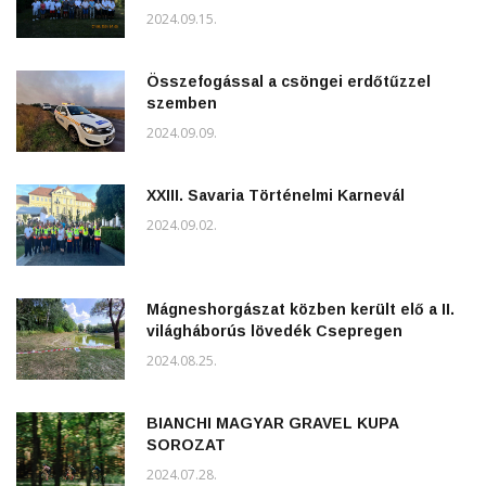
2024.09.15.
Összefogással a csöngei erdőtűzzel
szemben
2024.09.09.
XXIII. Savaria Történelmi Karnevál
2024.09.02.
Mágneshorgászat közben került elő a II.
világháborús lövedék Csepregen
2024.08.25.
BIANCHI MAGYAR GRAVEL KUPA
SOROZAT
2024.07.28.