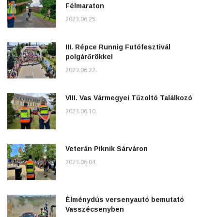
Félmaraton
2023.06.25.
III. Répce Runnig Futófesztivál
polgárőrökkel
2023.06.22.
VIII. Vas Vármegyei Tűzoltó Találkozó
2023.06.10.
Veterán Piknik Sárváron
2023.06.04.
Élménydús versenyautó bemutató
Vasszécsenyben