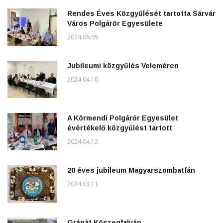
Rendes Éves Közgyűlését tartotta Sárvár
Város Polgárőr Egyesülete
2024.06.05.
Jubileumi közgyűlés Veleméren
2024.04.16.
A Körmendi Polgárőr Egyesület
évértékelő közgyűlést tartott
2024.04.12.
20 éves jubileum Magyarszombatfán
2024.03.11.
Gránát Kőszegfalván