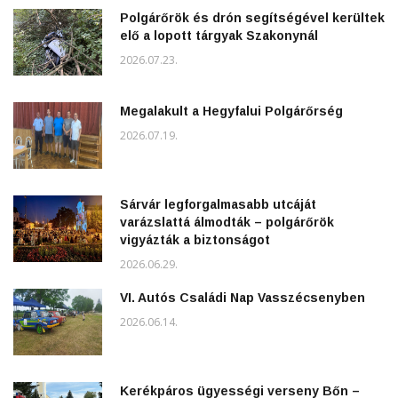
Polgárőrök és drón segítségével kerültek
elő a lopott tárgyak Szakonynál
2026.07.23.
Megalakult a Hegyfalui Polgárőrség
2026.07.19.
Sárvár legforgalmasabb utcáját
varázslattá álmodták – polgárőrök
vigyázták a biztonságot
2026.06.29.
VI. Autós Családi Nap Vasszécsenyben
2026.06.14.
Kerékpáros ügyességi verseny Bőn –