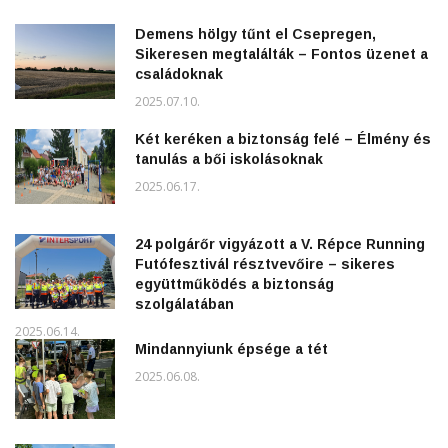
Demens hölgy tűnt el Csepregen,
Sikeresen megtalálták – Fontos üzenet a
családoknak
2025.07.10.
Két keréken a biztonság felé – Élmény és
tanulás a bői iskolásoknak
2025.06.17.
24 polgárőr vigyázott a V. Répce Running
Futófesztivál résztvevőire – sikeres
együttműködés a biztonság
szolgálatában
2025.06.14.
Mindannyiunk épsége a tét
2025.06.08.