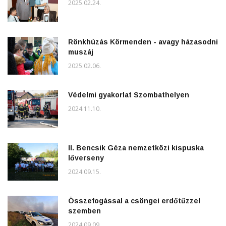
2025.02.24.
Rönkhúzás Körmenden - avagy házasodni
muszáj
2025.02.06.
Védelmi gyakorlat Szombathelyen
2024.11.10.
II. Bencsik Géza nemzetközi kispuska
lőverseny
2024.09.15.
Összefogással a csöngei erdőtűzzel
szemben
2024.09.09.