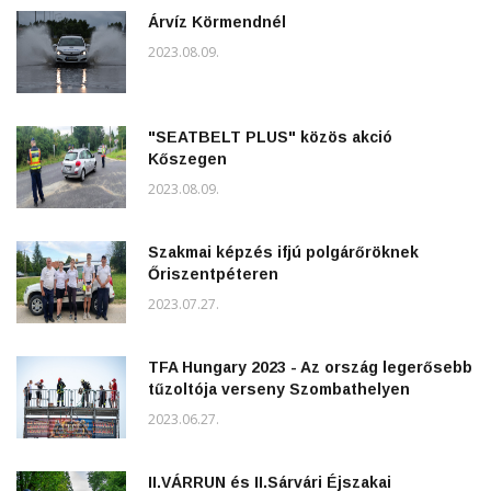
Árvíz Körmendnél
2023.08.09.
"SEATBELT PLUS" közös akció
Kőszegen
2023.08.09.
Szakmai képzés ifjú polgárőröknek
Őriszentpéteren
2023.07.27.
TFA Hungary 2023 - Az ország legerősebb
tűzoltója verseny Szombathelyen
2023.06.27.
II.VÁRRUN és II.Sárvári Éjszakai