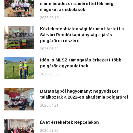
már másodszorra mérettették meg
magukat az iskolások
2026.06.10.
Közlekedésbiztonsági fórumot tartott a
Sárvári Rendőrkapitányság a járás
polgárőrei részére
2026.05.23.
Idén is MLSZ támogatás érkezett több
polgárőr egyesületnek
2025.05.08.
Barátságból hagyomány: negyedszer
találkoztak a 2022-es akadémia polgárőrei
2026.04.21.
Évet értékeltek Répcelakon
2026.03.22.