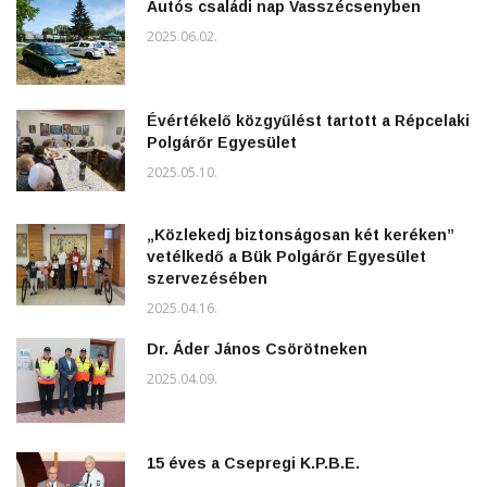
Autós családi nap Vasszécsenyben
2025.06.02.
Évértékelő közgyűlést tartott a Répcelaki
Polgárőr Egyesület
2025.05.10.
„Közlekedj biztonságosan két keréken”
vetélkedő a Bük Polgárőr Egyesület
szervezésében
2025.04.16.
Dr. Áder János Csörötneken
2025.04.09.
15 éves a Csepregi K.P.B.E.