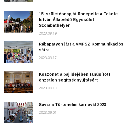
15. születésnapját ünnepelte a Fekete
István Állatvédő Egyesület
Szombathelyen
2023.09.19.
Rábapatyon járt a VMPSZ Kommunikációs
sátra
2023.09.17.
Köszönet a baj idejében tanúsított
önzetlen segítségnyújtásért
2023.09.13.
Savaria Történelmi karnevál 2023
2023.09.01.