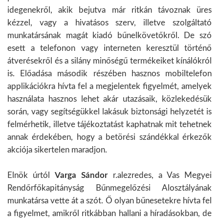
idegenekről, akik bejutva már ritkán távoznak üres
kézzel, vagy a hivatásos szerv, illetve szolgáltató
munkatársának magát kiadó bűnelkövetőkről. De szó
esett a telefonon vagy interneten keresztül történő
átverésekről és a silány minőségű termékeiket kínálókról
is. Előadása második részében hasznos mobiltelefon
applikációkra hívta fel a megjelentek figyelmét, amelyek
használata hasznos lehet akár utazásaik, közlekedésük
során, vagy segítségükkel lakásuk biztonsági helyzetét is
felmérhetik, illetve tájékoztatást kaphatnak mit tehetnek
annak érdekében, hogy a betörési szándékkal érkezők
akciója sikertelen maradjon.
Elnök úrtól
Varga Sándor
r.alezredes, a Vas Megyei
Rendőrfőkapitányság Bűnmegelőzési Alosztályának
munkatársa vette át a szót. Ő olyan bűnesetekre hívta fel
a figyelmet, amikről ritkábban hallani a híradásokban, de