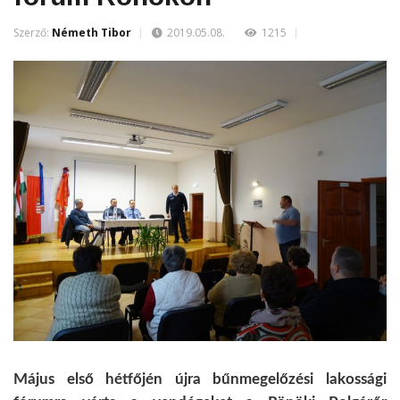
Szerző:
Németh Tibor
2019.05.08.
1215
Május első hétfőjén újra bűnmegelőzési lakossági