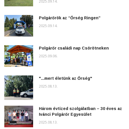
2025.09.14.
Polgárőrök az “Őrség Ringen”
2025.09.14.
Polgárőr családi nap Csörötneken
2025.09.06.
"...mert életünk az Őrség"
2025.08.13.
Három évtized szolgálatban – 30 éves az
Ivánci Polgárőr Egyesület
2025.08.13.