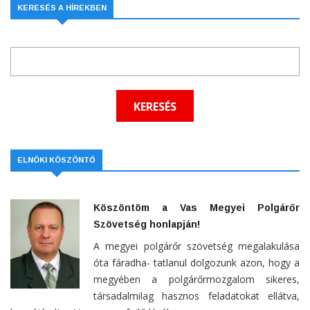
KERESÉS A HÍREKBEN
ELNÖKI KÖSZÖNTŐ
Köszöntöm a Vas Megyei Polgárőr
Szövetség honlapján!
A megyei polgárőr szövetség megalakulása
óta fáradha- tatlanul dolgozunk azon, hogy a
megyében a polgárőrmozgalom sikeres,
társadalmilag hasznos feladatokat ellátva,