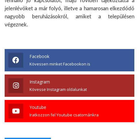
fennálló jó kapcsolatot, majd röviden tájékoztatta a
jelenlévőket a már folyó, illetve a hamarosan elkezdődő
nagyobb beruházásokról, amiket a településen
végeznek.
Facebook
Kövessen minket Facebookon is
Instagram
Kövesse Instagram oldalunkat
Youtube
Iratkozzon fel Youtube csatornánkra