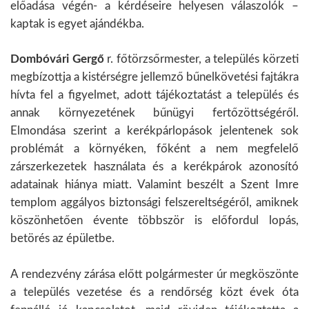
előadása végén- a kérdéseire helyesen válaszolók –
kaptak is egyet ajándékba.
Dombóvári Gergő
r. főtörzsőrmester, a település körzeti
megbízottja a kistérségre jellemző bűnelkövetési fajtákra
hívta fel a figyelmet, adott tájékoztatást a település és
annak környezetének bűnügyi fertőzöttségéről.
Elmondása szerint a kerékpárlopások jelentenek sok
problémát a környéken, főként a nem megfelelő
zárszerkezetek használata és a kerékpárok azonosító
adatainak hiánya miatt. Valamint beszélt a Szent Imre
templom aggályos biztonsági felszereltségéről, amiknek
köszönhetően évente többször is előfordul lopás,
betörés az épületbe.
A rendezvény zárása előtt polgármester úr megköszönte
a település vezetése és a rendőrség közt évek óta