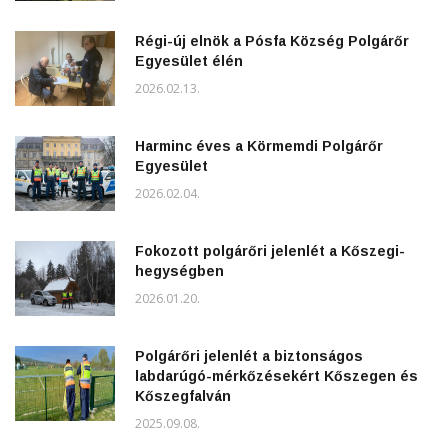
Régi-új elnök a Pósfa Község Polgárőr
Egyesület élén
2026.02.13.
Harminc éves a Körmemdi Polgárőr
Egyesület
2026.02.04.
Fokozott polgárőri jelenlét a Kőszegi-
hegységben
2026.01.20.
Polgárőri jelenlét a biztonságos
labdarúgó-mérkőzésekért Kőszegen és
Kőszegfalván
2025.09.08.