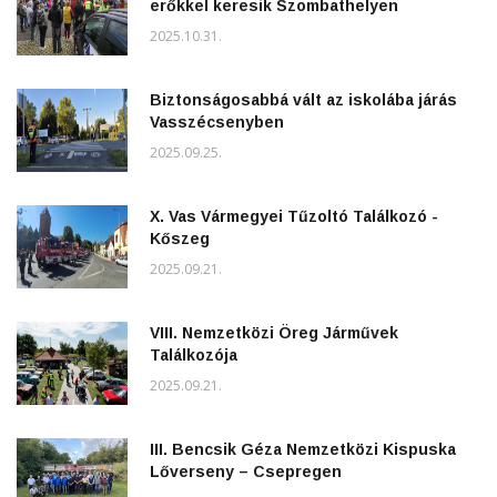
erőkkel keresik Szombathelyen
2025.10.31.
Biztonságosabbá vált az iskolába járás
Vasszécsenyben
2025.09.25.
X. Vas Vármegyei Tűzoltó Találkozó -
Kőszeg
2025.09.21.
VIII. Nemzetközi Öreg Járművek
Találkozója
2025.09.21.
III. Bencsik Géza Nemzetközi Kispuska
Lőverseny – Csepregen