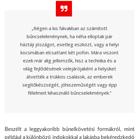
„Régen a kis falvakban az számított
bűncselekménynek, ha néha elloptak pár
háztáji jószágot, esetleg eszközt, vagy a helyi
kocsmában elcsattant két pofon. Mára viszont
ezek már alig jellemzők, hisz a technika és a
világ fejlődésének velejárójaként a helyüket
átvették a trükkös csalások, az emberek
segítőkészségét, jóhiszeműségét vagy épp
félelmeit kihasználó bűncselekmények.”
Beszélt a leggyakoribb bűnelkövetési formákról, mint
például a különböző indokokkal a lakásba bekéredzkedő