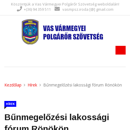
Köszöntjük a Vas Vármegyei Polgárőr Szövetség weboldalán!
+(36) 94 359 511
vasmpsz.iroda [@] gmail.com
Kezdőlap
Hírek
Bűnmegelőzési lakossági fórum Rönökön
HÍREK
Bűnmegelőzési lakossági
fórum Rönökön