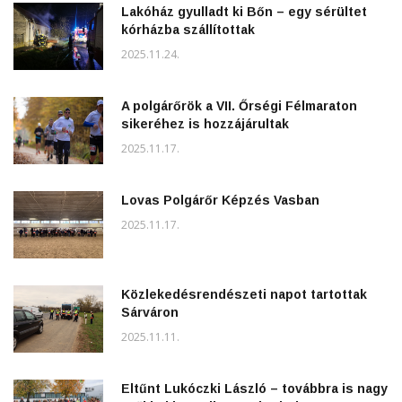
Lakóház gyulladt ki Bőn – egy sérültet
kórházba szállítottak
2025.11.24.
A polgárőrök a VII. Őrségi Félmaraton
sikeréhez is hozzájárultak
2025.11.17.
Lovas Polgárőr Képzés Vasban
2025.11.17.
Közlekedésrendészeti napot tartottak
Sárváron
2025.11.11.
Eltűnt Lukóczki László – továbbra is nagy