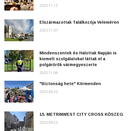
2023.11.12.
Elszármazottak Találkozója Veleméren
2023.11.07.
Mindenszentek és Halottak Napján is
kiemelt szolgálatokat láttak el a
polgárőrök vármegyeszerte
2023.11.06.
"Biztonság hete" Körmenden
2023.09.23.
15. METRINWEST CITY CROSS KŐSZEG
2023.09.23.