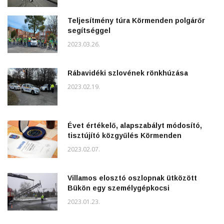
Teljesítmény túra Körmenden polgárőr
segítséggel
2023.03.26.
Rábavidéki szlovének rönkhúzása
2023.02.19.
Évet értékelő, alapszabályt módosító,
tisztújító közgyűlés Körmenden
2023.02.07.
Villamos elosztó oszlopnak ütközött
Bükön egy személygépkocsi
2023.01.23.