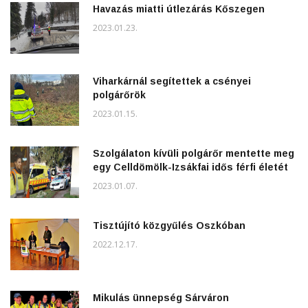
Havazás miatti útlezárás Kőszegen
2023.01.23.
Viharkárnál segítettek a csényei
polgárőrök
2023.01.15.
Szolgálaton kívüli polgárőr mentette meg
egy Celldömölk-Izsákfai idős férfi életét
2023.01.07.
Tisztújító közgyűlés Oszkóban
2022.12.17.
Mikulás ünnepség Sárváron