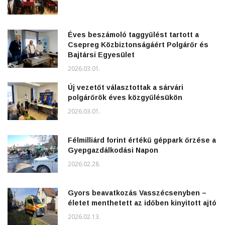
Éves beszámoló taggyűlést tartott a
Csepreg Közbiztonságáért Polgárőr és
Bajtársi Egyesület
2026.03.01.
Új vezetőt választottak a sárvári
polgárőrök éves közgyűlésükön
2026.03.01.
Félmilliárd forint értékű géppark őrzése a
Gyepgazdálkodási Napon
2026.02.28.
Gyors beavatkozás Vasszécsenyben –
életet menthetett az időben kinyitott ajtó
2026.02.13.