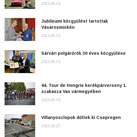
2023.05.24.
Jubileumi közgyűlést tartottak
Vásárosmiskén
2023.05.13.
Sárvári polgárőrök 30 éves közgyűlése
2023.05.13.
44. Tour de Hongrie kerékpárverseny 1.
szakasza Vas vármegyében
2023.05.10.
Villanyoszlopok dőltek ki Csepregen
2023.03.27.