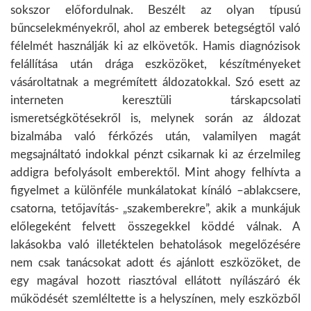
sokszor előfordulnak. Beszélt az olyan típusú
bűncselekményekről, ahol az emberek betegségtől való
félelmét használják ki az elkövetők. Hamis diagnózisok
felállítása után drága eszközöket, készítményeket
vásároltatnak a megrémített áldozatokkal. Szó esett az
interneten keresztüli társkapcsolati
ismeretségkötésekről is, melynek során az áldozat
bizalmába való férkőzés után, valamilyen magát
megsajnáltató indokkal pénzt csikarnak ki az érzelmileg
addigra befolyásolt emberektől. Mint ahogy felhívta a
figyelmet a különféle munkálatokat kínáló –ablakcsere,
csatorna, tetőjavítás- „szakemberekre”, akik a munkájuk
előlegeként felvett összegekkel köddé válnak. A
lakásokba való illetéktelen behatolások megelőzésére
nem csak tanácsokat adott és ajánlott eszközöket, de
egy magával hozott riasztóval ellátott nyílászáró ék
működését szemléltette is a helyszínen, mely eszközből