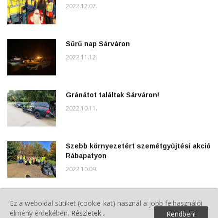
2022.12.07.
Sűrű nap Sárváron
2022.11.12.
Gránátot találtak Sárváron!
2022.10.11.
Szebb környezetért szemétgyűjtési akció
Rábapatyon
2022.10.09.
Falunap a Világ Közepén
Ez a weboldal sütiket (cookie-kat) használ a jobb felhasználói
2022.09.13.
élmény érdekében.
Részletek...
Rendben!