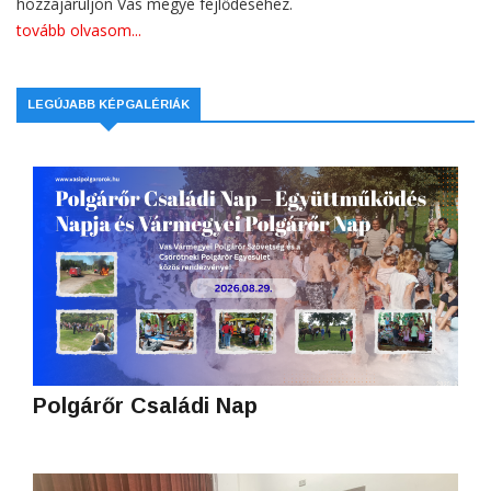
hozzájáruljon Vas megye fejlődéséhez.
tovább olvasom...
LEGÚJABB KÉPGALÉRIÁK
Polgárőr Családi Nap