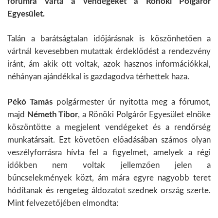
fórumra várta a vendégeket a Rönöki Polgárőr
Egyesület.
Talán a barátságtalan időjárásnak is köszönhetően a
vártnál kevesebben mutattak érdeklődést a rendezvény
iránt, ám akik ott voltak, azok hasznos információkkal,
néhányan ajándékkal is gazdagodva térhettek haza.
Pékó Tamás
polgármester úr nyitotta meg a fórumot,
majd
Németh Tibor
, a Rönöki Polgárőr Egyesület elnöke
köszöntötte a megjelent vendégeket és a rendőrség
munkatársait. Ezt követően előadásában számos olyan
veszélyforrásra hívta fel a figyelmet, amelyek a régi
időkben nem voltak jellemzően jelen a
bűncselekmények közt, ám mára egyre nagyobb teret
hódítanak és rengeteg áldozatot szednek ország szerte.
Mint felvezetőjében elmondta: