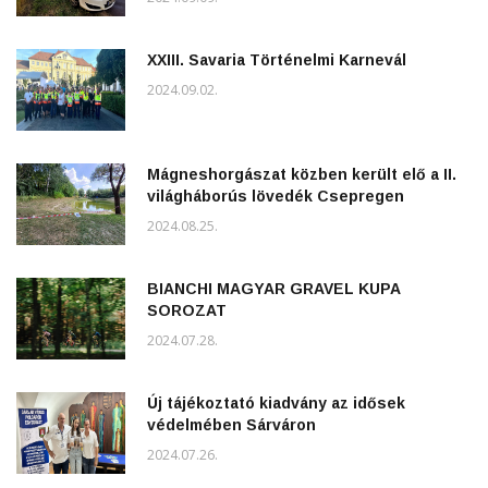
XXIII. Savaria Történelmi Karnevál
2024.09.02.
Mágneshorgászat közben került elő a II.
világháborús lövedék Csepregen
2024.08.25.
BIANCHI MAGYAR GRAVEL KUPA
SOROZAT
2024.07.28.
Új tájékoztató kiadvány az idősek
védelmében Sárváron
2024.07.26.