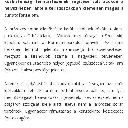
közbiztonság fenntartásának segítése volt azokon a
helyszíneken, ahol a téli időszakban kiemelten magas a
turistaforgalom.
A járőrözés során ellenőrzésre kerültek többek között a Kincs-
parkoló, az Ó-ház kilátó, a Vöröskereszt térsége, a Szent Vid-
kápolna, valamint a Hörmann-parkoló környéke. Az elmúlt
hetekben lehullott jelentős mennyiségű hó következtében
megnőtt a kirándulók száma a hegyvidéki területeken,
ugyanakkor az utak több helyen jegessé, csúszóssá váltak, ami
fokozott balesetveszélyt jelentett.
A rendkívüli időjárási és útviszonyok miatt a térségben az elmúlt
időszakban két alkalommal történt kisebb baleset, amelyek
mentőszolgálati beavatkozást igényeltek. Ezek az esetek nem a
polgárőri szolgálat ideje alatt, illetve nem a járőrözés során
történtek, ugyanakkor rámutatnak a körültekintő közlekedés
fontosságára.