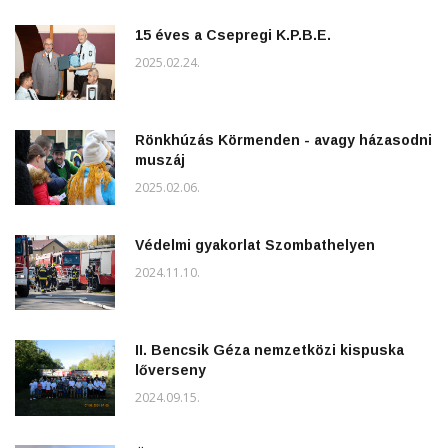
15 éves a Csepregi K.P.B.E.
2025.02.24.
Rönkhúzás Körmenden - avagy házasodni
muszáj
2025.02.06.
Védelmi gyakorlat Szombathelyen
2024.11.10.
II. Bencsik Géza nemzetközi kispuska
lőverseny
2024.09.15.