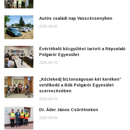
Autós családi nap Vasszécsenyben
2025.06.02.
Évértékelő közgyűlést tartott a Répcelaki
Polgárőr Egyesület
2025.05.10.
„Közlekedj biztonságosan két keréken”
vetélkedő a Bük Polgárőr Egyesület
szervezésében
2025.04.16.
Dr. Áder János Csörötneken
2025.04.09.