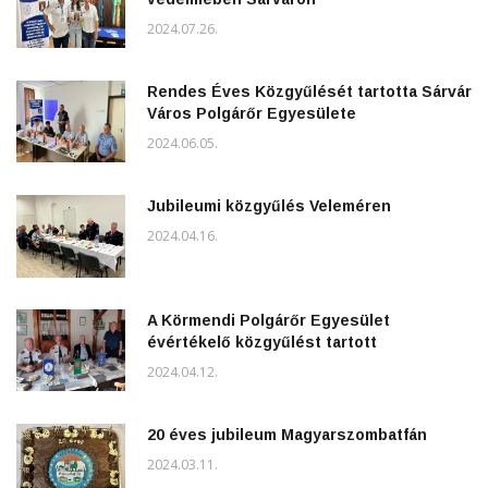
2024.07.26.
Rendes Éves Közgyűlését tartotta Sárvár
Város Polgárőr Egyesülete
2024.06.05.
Jubileumi közgyűlés Veleméren
2024.04.16.
A Körmendi Polgárőr Egyesület
évértékelő közgyűlést tartott
2024.04.12.
20 éves jubileum Magyarszombatfán
2024.03.11.