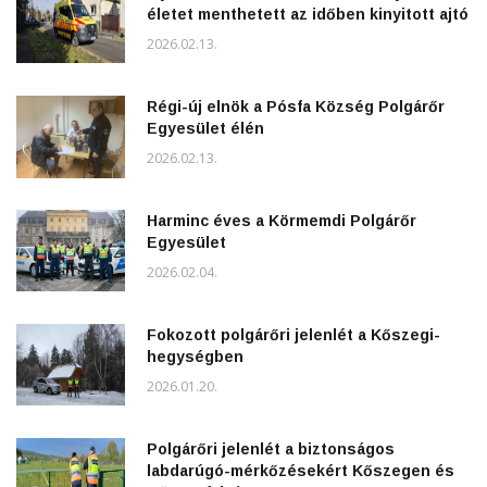
életet menthetett az időben kinyitott ajtó
2026.02.13.
Régi-új elnök a Pósfa Község Polgárőr
Egyesület élén
2026.02.13.
Harminc éves a Körmemdi Polgárőr
Egyesület
2026.02.04.
Fokozott polgárőri jelenlét a Kőszegi-
hegységben
2026.01.20.
Polgárőri jelenlét a biztonságos
labdarúgó-mérkőzésekért Kőszegen és