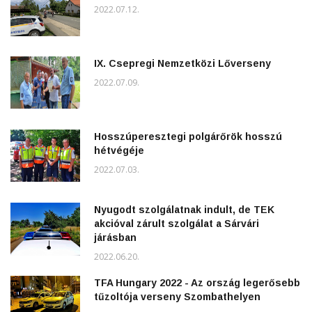
2022.07.12.
IX. Csepregi Nemzetközi Lőverseny
2022.07.09.
Hosszúperesztegi polgárőrök hosszú
hétvégéje
2022.07.03.
Nyugodt szolgálatnak indult, de TEK
akcióval zárult szolgálat a Sárvári
járásban
2022.06.20.
TFA Hungary 2022 - Az ország legerősebb
tűzoltója verseny Szombathelyen