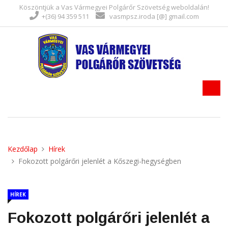
Köszöntjük a Vas Vármegyei Polgárőr Szövetség weboldalán!
+(36) 94 359 511
vasmpsz.iroda [@] gmail.com
Kezdőlap
Hírek
Fokozott polgárőri jelenlét a Kőszegi-hegységben
HÍREK
Fokozott polgárőri jelenlét a