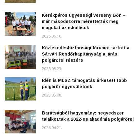
Kerékpáros ügyességi verseny Bőn –
már másodszorra mérettették meg
magukat az iskolások
2026.06.10.
Közlekedésbiztonsági fórumot tartott a
Sárvári Rendőrkapitányság a járás
polgárőrei részére
2026.05.23.
Idén is MLSZ támogatás érkezett több
polgárőr egyesületnek
2025.05.08.
Barátságból hagyomány: negyedszer
találkoztak a 2022-es akadémia polgárőrei
2026.04.21.