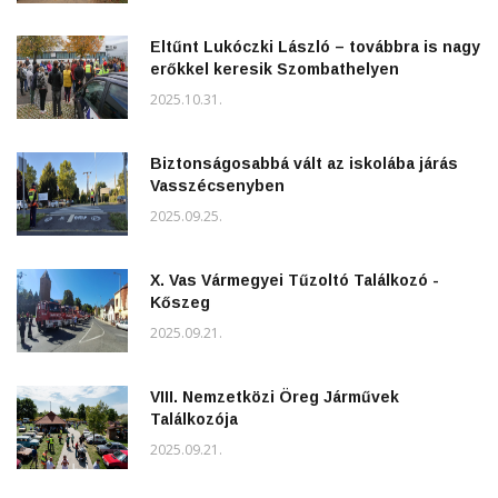
Eltűnt Lukóczki László – továbbra is nagy
erőkkel keresik Szombathelyen
2025.10.31.
Biztonságosabbá vált az iskolába járás
Vasszécsenyben
2025.09.25.
X. Vas Vármegyei Tűzoltó Találkozó -
Kőszeg
2025.09.21.
VIII. Nemzetközi Öreg Járművek
Találkozója
2025.09.21.