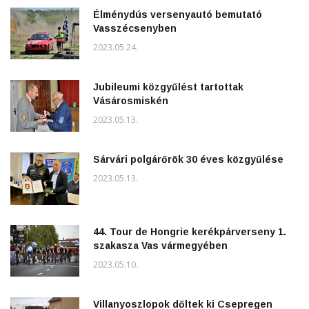
Élménydús versenyautó bemutató
Vasszécsenyben
2023.05.24.
Jubileumi közgyűlést tartottak
Vásárosmiskén
2023.05.13.
Sárvári polgárőrök 30 éves közgyűlése
2023.05.13.
44. Tour de Hongrie kerékpárverseny 1.
szakasza Vas vármegyében
2023.05.10.
Villanyoszlopok dőltek ki Csepregen