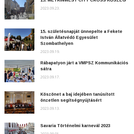
15. METRINWEST CITY CROSS KŐSZEG
2023.09.23.
15. születésnapját ünnepelte a Fekete
István Állatvédő Egyesület
Szombathelyen
2023.09.19.
Rábapatyon járt a VMPSZ Kommunikációs
sátra
2023.09.17.
Köszönet a baj idejében tanúsított
önzetlen segítségnyújtásért
2023.09.13.
Savaria Történelmi karnevál 2023
2023.09.01.