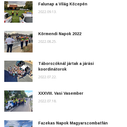
Falunap a Világ Közepén
2022.09.13.
Körmendi Napok 2022
2022.08.25.
Táborozóknál jártak a járási
koordinátorok
2022.07.22.
XXXVIII. Vasi Vasember
2022.07.18.
Fazekas Napok Magyarszombatfán