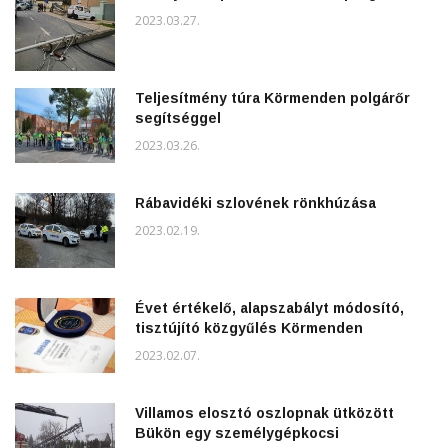
2023.03.27.
Teljesítmény túra Körmenden polgárőr
segítséggel
2023.03.26.
Rábavidéki szlovének rönkhúzása
2023.02.19.
Évet értékelő, alapszabályt módosító,
tisztújító közgyűlés Körmenden
2023.02.07.
Villamos elosztó oszlopnak ütközött
Bükön egy személygépkocsi