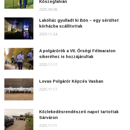
Kőszegfalván
2025.09.08.
Lakóház gyulladt ki Bőn – egy sérültet
kórházba szállítottak
2025.11.24.
A polgárőrök a VII. Őrségi Félmaraton
sikeréhez is hozzájárultak
2025.11.17.
Lovas Polgárőr Képzés Vasban
2025.11.17.
Közlekedésrendészeti napot tartottak
Sárváron
2025.11.11.