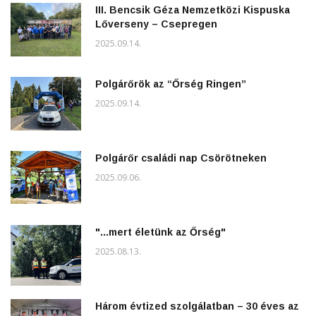
III. Bencsik Géza Nemzetközi Kispuska
Lőverseny – Csepregen
2025.09.14.
Polgárőrök az “Őrség Ringen”
2025.09.14.
Polgárőr családi nap Csörötneken
2025.09.06.
"...mert életünk az Őrség"
2025.08.13.
Három évtized szolgálatban – 30 éves az