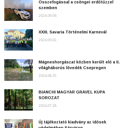
Összefogással a csöngei erdőtűzzel
szemben
2024.09.09.
XXIII. Savaria Történelmi Karnevál
2024.09.02.
Mágneshorgászat közben került elő a II.
világháborús lövedék Csepregen
2024.08.25.
BIANCHI MAGYAR GRAVEL KUPA
SOROZAT
2024.07.28.
Új tájékoztató kiadvány az idősek
védelmében Sárváron