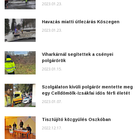
2023.01.23.
Havazás miatti útlezárás Kőszegen
2023.01.23.
Viharkárnál segítettek a csényei
polgárőrök
2023.01.15.
Szolgálaton kívüli polgárőr mentette meg
egy Celldömölk-Izsákfai idős férfi életét
2023.01.07.
Tisztújító közgyűlés Oszkóban
2022.12.17.