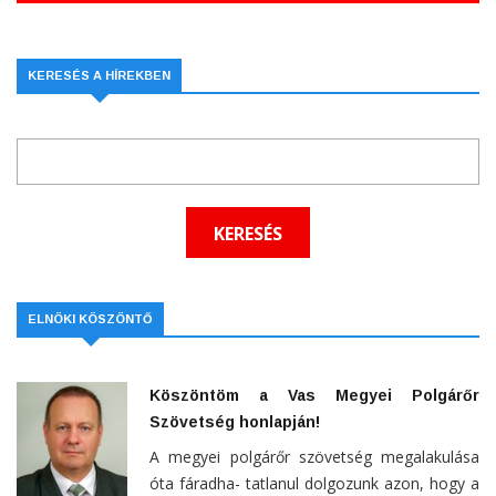
KERESÉS A HÍREKBEN
ELNÖKI KÖSZÖNTŐ
Köszöntöm a Vas Megyei Polgárőr
Szövetség honlapján!
A megyei polgárőr szövetség megalakulása
óta fáradha- tatlanul dolgozunk azon, hogy a