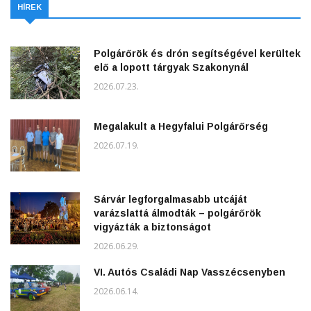
HÍREK
Polgárőrök és drón segítségével kerültek
elő a lopott tárgyak Szakonynál
2026.07.23.
Megalakult a Hegyfalui Polgárőrség
2026.07.19.
Sárvár legforgalmasabb utcáját
varázslattá álmodták – polgárőrök
vigyázták a biztonságot
2026.06.29.
VI. Autós Családi Nap Vasszécsenyben
2026.06.14.