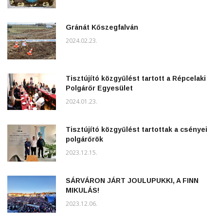
Gránát Kőszegfalván
2024.02.23.
Tisztújító közgyűlést tartott a Répcelaki
Polgárőr Egyesület
2024.01.23.
Tisztújító közgyűlést tartottak a csényei
polgárőrök
2023.12.15.
SÁRVÁRON JÁRT JOULUPUKKI, A FINN
MIKULÁS!
2023.12.06.