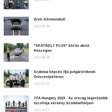
Árvíz Körmendnél
2023.08.09.
"SEATBELT PLUS" közös akció
Kőszegen
2023.08.09.
Szakmai képzés ifjú polgárőröknek
Őriszentpéteren
2023.07.27.
TFA Hungary 2023 - Az ország legerősebb
tűzoltója verseny Szombathelyen
2023.06.27.