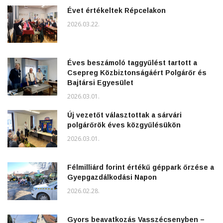
Évet értékeltek Répcelakon
2026.03.22.
Éves beszámoló taggyűlést tartott a
Csepreg Közbiztonságáért Polgárőr és
Bajtársi Egyesület
2026.03.01.
Új vezetőt választottak a sárvári
polgárőrök éves közgyűlésükön
2026.03.01.
Félmilliárd forint értékű géppark őrzése a
Gyepgazdálkodási Napon
2026.02.28.
Gyors beavatkozás Vasszécsenyben –