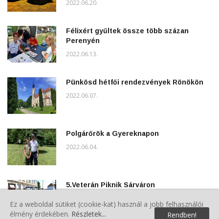
2022.06.20.
Félixért gyűltek össze több százan
Perenyén
2022.06.13.
Pünkösd hétfői rendezvények Rönökön
2022.06.07.
Polgárőrök a Gyereknapon
2022.06.04.
5.Veterán Piknik Sárváron
2022.06.04.
Ez a weboldal sütiket (cookie-kat) használ a jobb felhasználói
élmény érdekében.
Részletek...
Rendben!