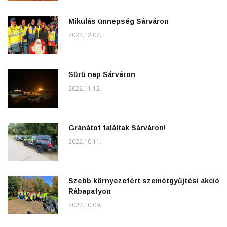
Mikulás ünnepség Sárváron
2022.12.07.
Sűrű nap Sárváron
2022.11.12.
Gránátot találtak Sárváron!
2022.10.11.
Szebb környezetért szemétgyűjtési akció
Rábapatyon
2022.10.09.