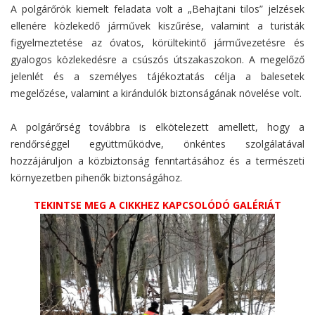
A polgárőrök kiemelt feladata volt a „Behajtani tilos” jelzések
ellenére közlekedő járművek kiszűrése, valamint a turisták
figyelmeztetése az óvatos, körültekintő járművezetésre és
gyalogos közlekedésre a csúszós útszakaszokon. A megelőző
jelenlét és a személyes tájékoztatás célja a balesetek
megelőzése, valamint a kirándulók biztonságának növelése volt.
A polgárőrség továbbra is elkötelezett amellett, hogy a
rendőrséggel együttműködve, önkéntes szolgálatával
hozzájáruljon a közbiztonság fenntartásához és a természeti
környezetben pihenők biztonságához.
TEKINTSE MEG A CIKKHEZ KAPCSOLÓDÓ GALÉRIÁT