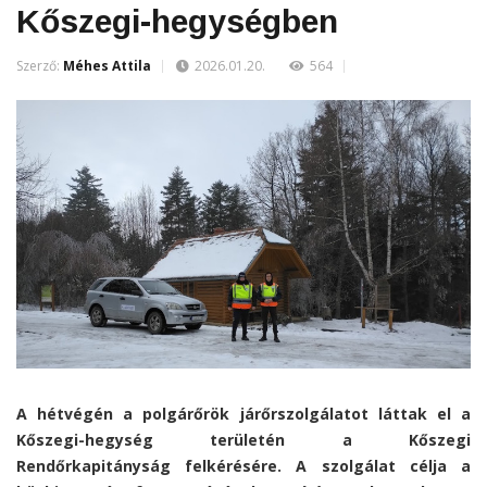
Kőszegi-hegységben
Szerző:
Méhes Attila
2026.01.20.
564
A hétvégén a polgárőrök járőrszolgálatot láttak el a
Kőszegi-hegység területén a Kőszegi
Rendőrkapitányság felkérésére. A szolgálat célja a