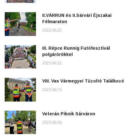
II.VÁRRUN és II.Sárvári Éjszakai
Félmaraton
2023.06.25.
III. Répce Runnig Futófesztivál
polgárőrökkel
2023.06.22.
VIII. Vas Vármegyei Tűzoltó Találkozó
2023.06.10.
Veterán Piknik Sárváron
2023.06.04.