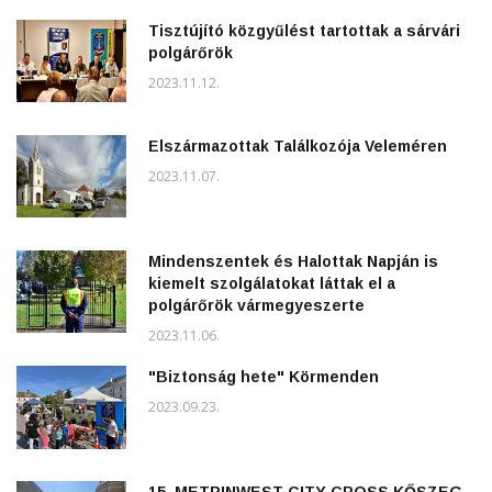
Tisztújító közgyűlést tartottak a sárvári
polgárőrök
2023.11.12.
Elszármazottak Találkozója Veleméren
2023.11.07.
Mindenszentek és Halottak Napján is
kiemelt szolgálatokat láttak el a
polgárőrök vármegyeszerte
2023.11.06.
"Biztonság hete" Körmenden
2023.09.23.