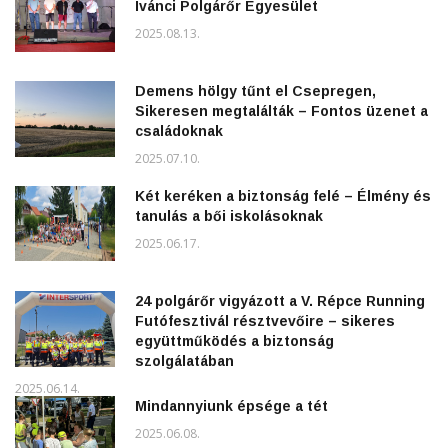
Ivánci Polgárőr Egyesület
2025.08.13.
Demens hölgy tűnt el Csepregen,
Sikeresen megtalálták – Fontos üzenet a
családoknak
2025.07.10.
Két keréken a biztonság felé – Élmény és
tanulás a bői iskolásoknak
2025.06.17.
24 polgárőr vigyázott a V. Répce Running
Futófesztivál résztvevőire – sikeres
együttműködés a biztonság
szolgálatában
2025.06.14.
Mindannyiunk épsége a tét
2025.06.08.