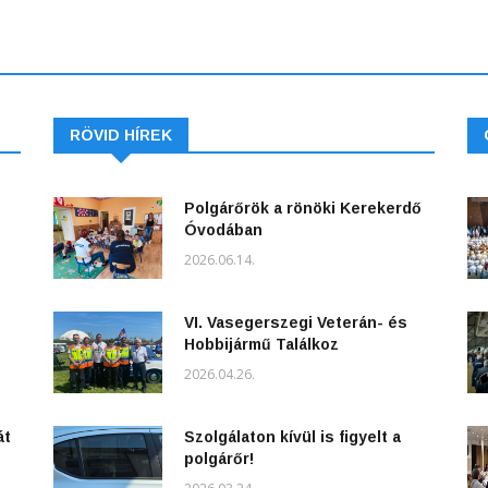
RÖVID HÍREK
Polgárőrök a rönöki Kerekerdő
Óvodában
2026.06.14.
VI. Vasegerszegi Veterán- és
Hobbijármű Találkoz
2026.04.26.
át
Szolgálaton kívül is figyelt a
polgárőr!