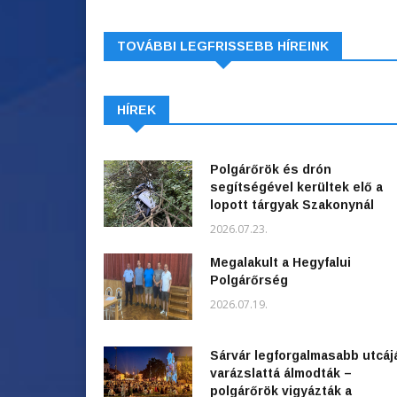
TOVÁBBI LEGFRISSEBB HÍREINK
HÍREK
Polgárőrök és drón
segítségével kerültek elő a
lopott tárgyak Szakonynál
2026.07.23.
Megalakult a Hegyfalui
Polgárőrség
2026.07.19.
Sárvár legforgalmasabb utcáj
varázslattá álmodták –
polgárőrök vigyázták a