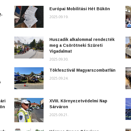
Európai Mobilitási Hét Bükön
2-
2025.09.19.
Huszadik alkalommal rendezték
meg a Csörötneki Szüreti
Vigadalmat
2025.09.30.
Tökfesztivál Magyarszombatfán
2025.09.24.
s
ári
XVIII. Környezetvédelmi Nap
kön
Sárváron
2025.09.21.