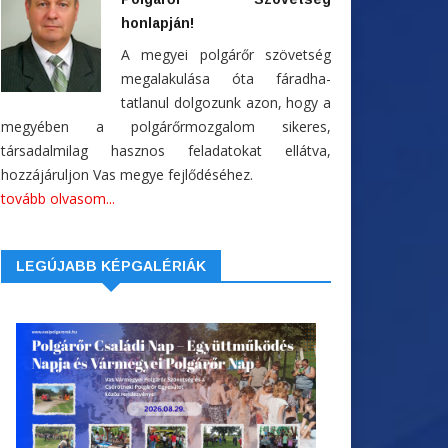
honlapján!
A megyei polgárőr szövetség
megalakulása óta fáradha-
tatlanul dolgozunk azon, hogy a
megyében a polgárőrmozgalom sikeres,
társadalmilag hasznos feladatokat ellátva,
hozzájáruljon Vas megye fejlődéséhez.
tovább olvasom...
LEGÚJABB KÉPGALÉRIÁK