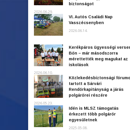
biztonságot
2026.06.29.
VI. Autós Családi Nap
Vasszécsenyben
2026.06.14.
Kerékpáros ügyességi verse
Bőn – már másodszorra
mérettették meg magukat az
iskolások
2026.06.10.
Közlekedésbiztonsági fórum
tartott a Sárvári
Rendőrkapitányság a járás
polgárőrei részére
2026.05.23.
Idén is MLSZ támogatás
érkezett több polgárőr
egyesületnek
2025.05.08.