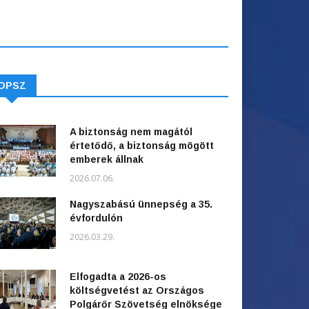
OPSZ
A biztonság nem magától
értetődő, a biztonság mögött
emberek állnak
2026.07.06.
Nagyszabású ünnepség a 35.
évfordulón
2026.03.29.
Elfogadta a 2026-os
költségvetést az Országos
Polgárőr Szövetség elnöksége