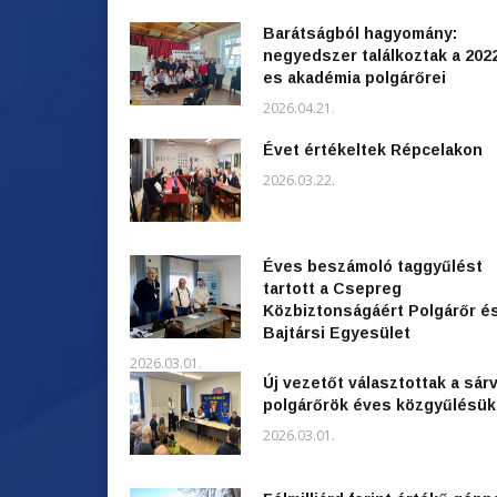
Barátságból hagyomány:
negyedszer találkoztak a 202
es akadémia polgárőrei
2026.04.21.
Évet értékeltek Répcelakon
2026.03.22.
Éves beszámoló taggyűlést
tartott a Csepreg
Közbiztonságáért Polgárőr é
Bajtársi Egyesület
2026.03.01.
Új vezetőt választottak a sárv
polgárőrök éves közgyűlésü
2026.03.01.