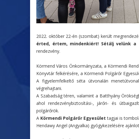
2022. október 22-én (szombat) került megrende
érted, értem, mindenkiért! Sétálj velünk a
rendezvény.
Körmend Város Önkormányzata, a Körmendi Rendőr
Könyvtár felkérésére, a Körmendi Polgárőr Egyesüle
A figyelemfelkeltő séta útvonalán menetútvonal bi
végrehajtani.
A Szabadság téren, valamint a Batthyány Örökség
ahol rendezvénybiztosítási-, járőri- és útbaigazí
polgárőrök.
A
Körmendi Polgárőr Egyesület
tagjai is tombol
Hendawy Angel (Angyalka) gyógykezelésére ajánlott