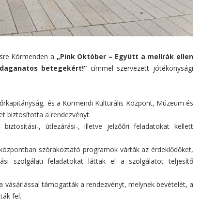
zésre Körmenden a
„Pink Október – Együtt a mellrák ellen
 daganatos betegekért!”
címmel szervezett jótékonysági
kapitányság, és a Körmendi Kulturális Központ, Múzeum és
t biztosította a rendezvényt.
ztosítási-, útlezárási-, illetve jelzőőri feladatokat kellett
központban szórakoztató programok várták az érdeklődőket,
tási szolgálati feladatokat láttak el a szolgálatot teljesítő
a vásárlással támogatták a rendezvényt, melynek bevételét, a
ák fel.