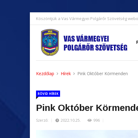
Köszöntjük a Vas Vármegyei Polgárőr Szövetség webo
Kezdőlap
Hírek
Pink Október Körmenden
RÖVID HÍREK
Pink Október Körmend
Szerző:
2022.10.25.
996