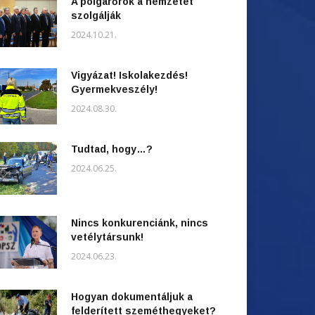
A polgárőrök a nemzetet
szolgálják
2024.10.21.
Vigyázat! Iskolakezdés!
Gyermekveszély!
2024.08.30.
Tudtad, hogy…?
2024.06.25.
Nincs konkurenciánk, nincs
vetélytársunk!
2024.06.23.
Hogyan dokumentáljuk a
felderített szeméthegyeket?