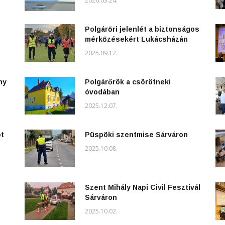
2026.03.24.
Polgárőri jelenlét a biztonságos
mérkőzésekért Lukácsházán
2025.09.12.
ny
Polgárőrök a csörötneki
óvodában
2025.12.07.
ot
Püspöki szentmise Sárváron
2025.10.08.
Szent Mihály Napi Civil Fesztivál
Sárváron
2025.10.02.