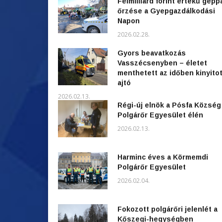
Félmilliárd forint értékű gépp
őrzése a Gyepgazdálkodási
Napon
2026.02.28.
Gyors beavatkozás
Vasszécsenyben – életet
menthetett az időben kinyitot
ajtó
2026.02.13.
Régi-új elnök a Pósfa Község
Polgárőr Egyesület élén
2026.02.13.
Harminc éves a Körmemdi
Polgárőr Egyesület
2026.02.04.
Fokozott polgárőri jelenlét a
Kőszegi-hegységben