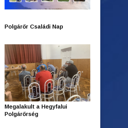
Polgárőr Családi Nap
Megalakult a Hegyfalui
Polgárőrség