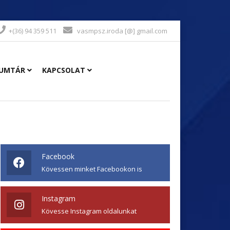
+(36) 94 359 511
vasmpsz.iroda [@] gmail.com
UMTÁR
KAPCSOLAT
Facebook
Kövessen minket Facebookon is
Instagram
Kövesse Instagram oldalunkat