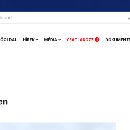
ldalán!
FŐOLDAL
HÍREK
MÉDIA
CSATLAKOZZ
DOKUMENT
en