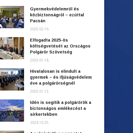
Gyermekvédelemről és
közbiztonságról – ezúttal
Pacsán
2025.02.16.
Elfogadta 2025-ös
költségvetését az Országos
Polgárőr Szövetség
2025.01.18.
Hivatalosan is elindult a
gyermek – és ifjúságvédelem
éve a polgárőrségnél
2025.01.13.
Idén is segítik a polgárőrök a
biztonságos emlékezést a
sírkertekben
2024.10.25.