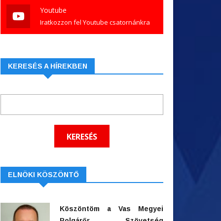
Youtube
Iratkozzon fel Youtube csatornánkra
KERESÉS A HÍREKBEN
ELNÖKI KÖSZÖNTŐ
Köszöntöm a Vas Megyei
Polgárőr Szövetség