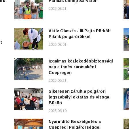
ark
Hármas ünnep Sárváron
2025.08.21.
Aktív Olaszfa - III.Pajta Pörkölt
Piknik polgárőrökkel
t
2025.08.01.
Izgalmas közlekedésbiztonsági
nap a tanév zárásaként
Csepregen
2025.06.21.
Sikeresen zárult a polgárőri
jogszabályi oktatás és vizsga
Bükön
2025.06.10.
Nyárindító Beszélgetés a
Csepregi Polgárőrséggel