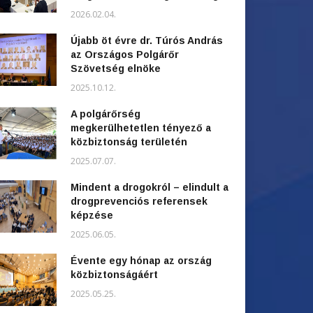
2026.02.04.
Újabb öt évre dr. Túrós András
az Országos Polgárőr
Szövetség elnöke
2025.10.12.
A polgárőrség
megkerülhetetlen tényező a
közbiztonság területén
2025.07.07.
Mindent a drogokról – elindult a
drogprevenciós referensek
képzése
2025.06.05.
Évente egy hónap az ország
közbiztonságáért
2025.05.25.