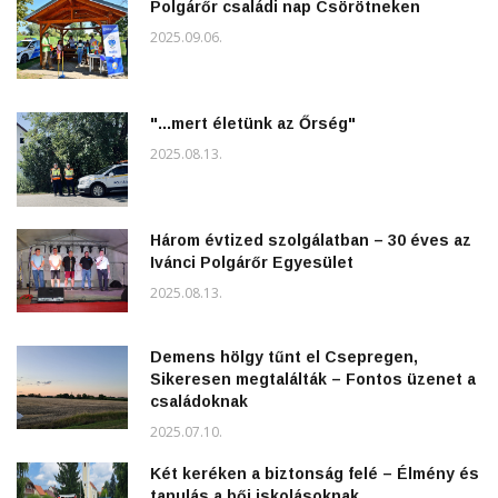
Polgárőr családi nap Csörötneken
2025.09.06.
"...mert életünk az Őrség"
2025.08.13.
Három évtized szolgálatban – 30 éves az
Ivánci Polgárőr Egyesület
2025.08.13.
Demens hölgy tűnt el Csepregen,
Sikeresen megtalálták – Fontos üzenet a
családoknak
2025.07.10.
Két keréken a biztonság felé – Élmény és
tanulás a bői iskolásoknak