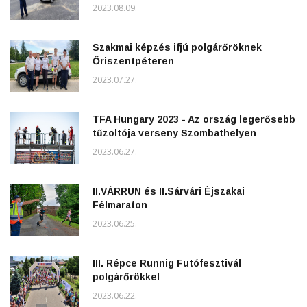
2023.08.09.
Szakmai képzés ifjú polgárőröknek
Őriszentpéteren
2023.07.27.
TFA Hungary 2023 - Az ország legerősebb
tűzoltója verseny Szombathelyen
2023.06.27.
II.VÁRRUN és II.Sárvári Éjszakai
Félmaraton
2023.06.25.
III. Répce Runnig Futófesztivál
polgárőrökkel
2023.06.22.