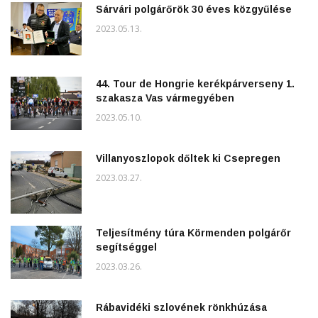
Sárvári polgárőrök 30 éves közgyűlése
2023.05.13.
44. Tour de Hongrie kerékpárverseny 1.
szakasza Vas vármegyében
2023.05.10.
Villanyoszlopok dőltek ki Csepregen
2023.03.27.
Teljesítmény túra Körmenden polgárőr
segítséggel
2023.03.26.
Rábavidéki szlovének rönkhúzása