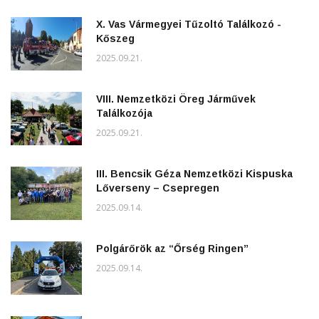
X. Vas Vármegyei Tűzoltó Találkozó -
Kőszeg
2025.09.21.
VIII. Nemzetközi Öreg Járművek
Találkozója
2025.09.21.
III. Bencsik Géza Nemzetközi Kispuska
Lőverseny – Csepregen
2025.09.14.
Polgárőrök az “Őrség Ringen”
2025.09.14.