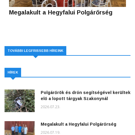
Megalakult a Hegyfalui Polgárőrség
TOVÁBBI LEGFRISSEBB HÍREINK
HÍREK
Polgárőrök és drón segítségével kerültek
elő a lopott tárgyak Szakonynál
2026.07.23.
Megalakult a Hegyfalui Polgárőrség
2026.07.19.