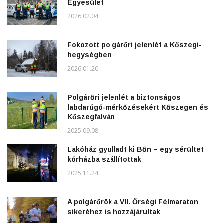
Egyesület
2026.02.04.
Fokozott polgárőri jelenlét a Kőszegi-
hegységben
2026.01.20.
Polgárőri jelenlét a biztonságos
labdarúgó-mérkőzésekért Kőszegen és
Kőszegfalván
2025.09.08.
Lakóház gyulladt ki Bőn – egy sérültet
kórházba szállítottak
2025.11.24.
A polgárőrök a VII. Őrségi Félmaraton
sikeréhez is hozzájárultak