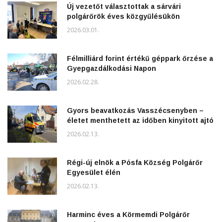
Új vezetőt választottak a sárvári
polgárőrök éves közgyűlésükön
2026.03.01.
Félmilliárd forint értékű géppark őrzése a
Gyepgazdálkodási Napon
2026.02.28.
Gyors beavatkozás Vasszécsenyben –
életet menthetett az időben kinyitott ajtó
2026.02.13.
Régi-új elnök a Pósfa Község Polgárőr
Egyesület élén
2026.02.13.
Harminc éves a Körmemdi Polgárőr