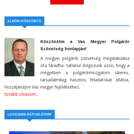
ELNÖKI KÖSZÖNTŐ
Köszöntöm a Vas Megyei Polgárőr
Szövetség honlapján!
A megyei polgárőr szövetség megalakulása
óta fáradha- tatlanul dolgozunk azon, hogy a
megyében a polgárőrmozgalom sikeres,
társadalmilag hasznos feladatokat ellátva,
hozzájáruljon Vas megye fejlődéséhez.
tovább olvasom...
LEGÚJABB KÉPGALÉRIÁK