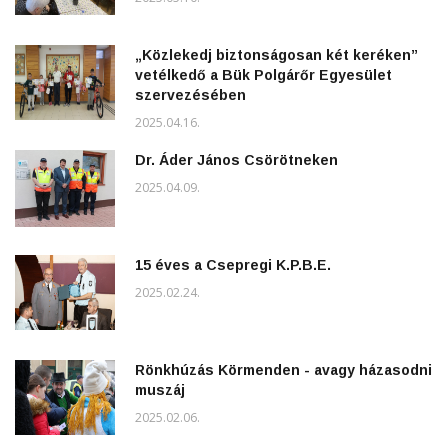
„Közlekedj biztonságosan két keréken”
vetélkedő a Bük Polgárőr Egyesület
szervezésében
2025.04.16.
Dr. Áder János Csörötneken
2025.04.09.
15 éves a Csepregi K.P.B.E.
2025.02.24.
Rönkhúzás Körmenden - avagy házasodni
muszáj
2025.02.06.