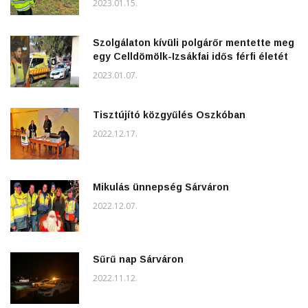
2023.01.15.
Szolgálaton kívüli polgárőr mentette meg
egy Celldömölk-Izsákfai idős férfi életét
2023.01.07.
Tisztújító közgyűlés Oszkóban
2022.12.17.
Mikulás ünnepség Sárváron
2022.12.07.
Sűrű nap Sárváron
2022.11.12.