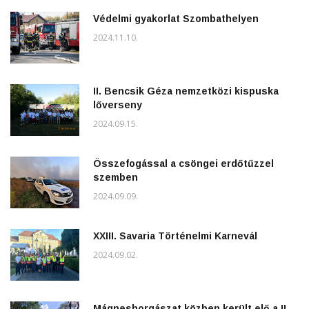
Védelmi gyakorlat Szombathelyen
2024.11.10.
II. Bencsik Géza nemzetközi kispuska
lőverseny
2024.09.15.
Összefogással a csöngei erdőtűzzel
szemben
2024.09.09.
XXIII. Savaria Történelmi Karnevál
2024.09.02.
Mágneshorgászat közben került elő a II.