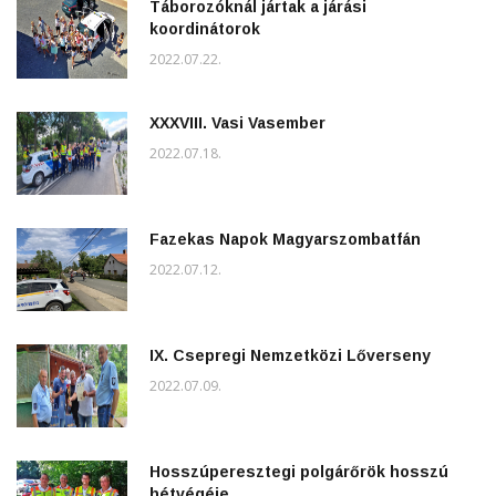
Táborozóknál jártak a járási
koordinátorok
2022.07.22.
XXXVIII. Vasi Vasember
2022.07.18.
Fazekas Napok Magyarszombatfán
2022.07.12.
IX. Csepregi Nemzetközi Lőverseny
2022.07.09.
Hosszúperesztegi polgárőrök hosszú
hétvégéje