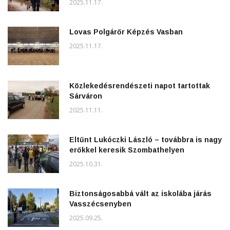
2025.11.17.
Lovas Polgárőr Képzés Vasban
2025.11.17.
Közlekedésrendészeti napot tartottak
Sárváron
2025.11.11.
Eltűnt Lukóczki László – továbbra is nagy
erőkkel keresik Szombathelyen
2025.10.31.
Biztonságosabbá vált az iskolába járás
Vasszécsenyben
2025.09.25.