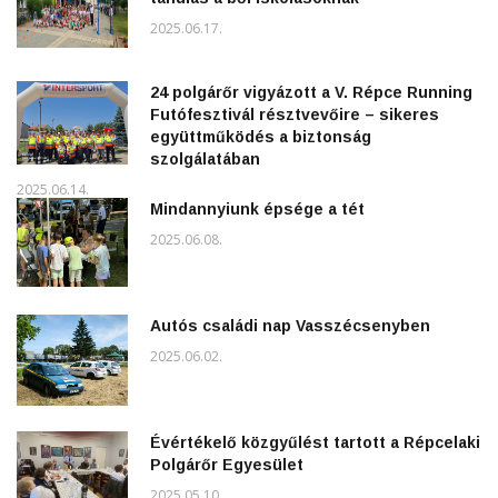
2025.06.17.
24 polgárőr vigyázott a V. Répce Running
Futófesztivál résztvevőire – sikeres
együttműködés a biztonság
szolgálatában
2025.06.14.
Mindannyiunk épsége a tét
2025.06.08.
Autós családi nap Vasszécsenyben
2025.06.02.
Évértékelő közgyűlést tartott a Répcelaki
Polgárőr Egyesület
2025.05.10.