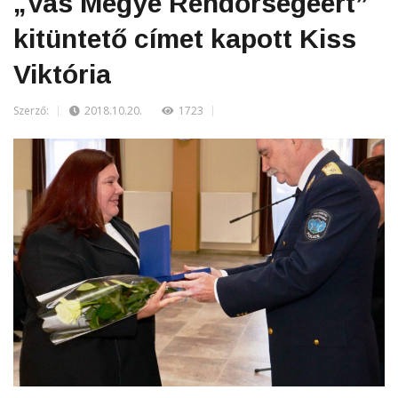
„Vas Megye Rendőrségéért”
kitüntető címet kapott Kiss
Viktória
Szerző:
2018.10.20.
1723