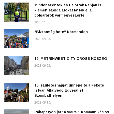
Mindenszentek és Halottak Napján is
kiemelt szolgálatokat láttak el a
polgárőrök vármegyeszerte
2023.11.06.
"Biztonság hete" Körmenden
2023.09.23.
15. METRINWEST CITY CROSS KŐSZEG
2023.09.23.
15. születésnapját ünnepelte a Fekete
István Állatvédő Egyesület
Szombathelyen
2023.09.19.
Rábapatyon járt a VMPSZ Kommunikációs