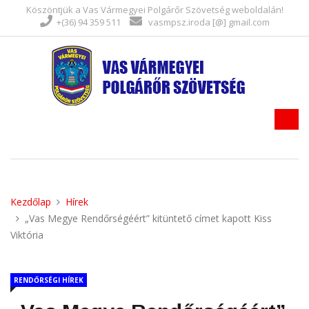
Köszöntjük a Vas Vármegyei Polgárőr Szövetség weboldalán!
+(36) 94 359 511
vasmpsz.iroda [@] gmail.com
Kezdőlap
Hírek
„Vas Megye Rendőrségéért” kitüntető címet kapott Kiss
Viktória
RENDŐRSÉGI HÍREK