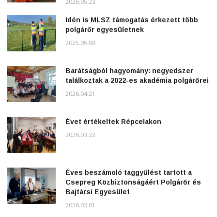
2026.05.23.
Idén is MLSZ támogatás érkezett több
polgárőr egyesületnek
2025.05.08.
Barátságból hagyomány: negyedszer
találkoztak a 2022-es akadémia polgárőrei
2026.04.21.
Évet értékeltek Répcelakon
2026.03.22.
Éves beszámoló taggyűlést tartott a
Csepreg Közbiztonságáért Polgárőr és
Bajtársi Egyesület
2026.03.01.