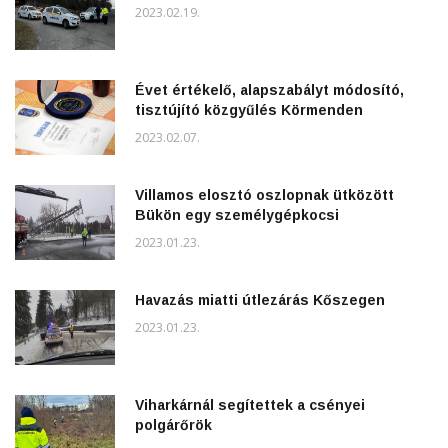
2023.02.19.
Évet értékelő, alapszabályt módosító,
tisztújító közgyűlés Körmenden
2023.02.07.
Villamos elosztó oszlopnak ütközött
Bükön egy személygépkocsi
2023.01.23.
Havazás miatti útlezárás Kőszegen
2023.01.23.
Viharkárnál segítettek a csényei
polgárőrök