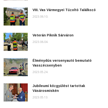
VIII. Vas Vármegyei Tűzoltó Találkozó
2023.06.10.
Veterán Piknik Sárváron
2023.06.04.
Élménydús versenyautó bemutató
Vasszécsenyben
2023.05.24.
Jubileumi közgyűlést tartottak
Vásárosmiskén
2023.05.13.