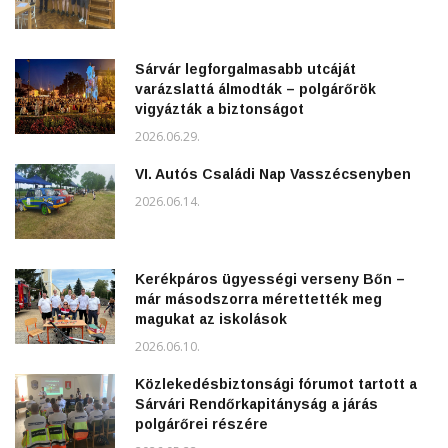
Sárvár legforgalmasabb utcáját
varázslattá álmodták – polgárőrök
vigyázták a biztonságot
2026.06.29.
VI. Autós Családi Nap Vasszécsenyben
2026.06.14.
Kerékpáros ügyességi verseny Bőn –
már másodszorra mérettették meg
magukat az iskolások
2026.06.10.
Közlekedésbiztonsági fórumot tartott a
Sárvári Rendőrkapitányság a járás
polgárőrei részére