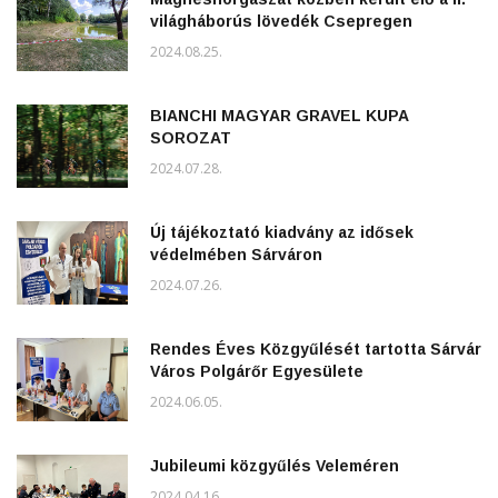
világháborús lövedék Csepregen
2024.08.25.
BIANCHI MAGYAR GRAVEL KUPA
SOROZAT
2024.07.28.
Új tájékoztató kiadvány az idősek
védelmében Sárváron
2024.07.26.
Rendes Éves Közgyűlését tartotta Sárvár
Város Polgárőr Egyesülete
2024.06.05.
Jubileumi közgyűlés Veleméren
2024.04.16.