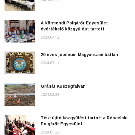
A Körmendi Polgárőr Egyesület
évértékelő közgyűlést tartott
2024.04.12.
20 éves jubileum Magyarszombatfán
2024.03.11.
Gránát Kőszegfalván
2024.02.23.
Tisztújító közgyűlést tartott a Répcelaki
Polgárőr Egyesület
2024.01.23.