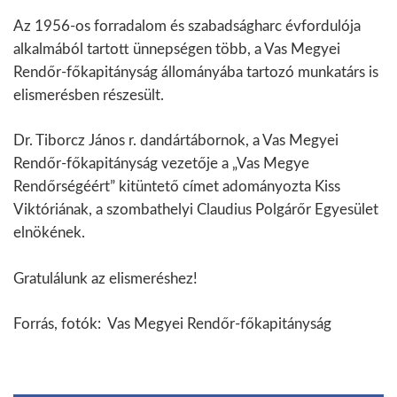
Az 1956-os forradalom és szabadságharc évfordulója
alkalmából tartott ünnepségen több, a Vas Megyei
Rendőr-főkapitányság állományába tartozó munkatárs is
elismerésben részesült.
Dr. Tiborcz János r. dandártábornok, a Vas Megyei
Rendőr-főkapitányság vezetője a „Vas Megye
Rendőrségéért” kitüntető címet adományozta Kiss
Viktóriának, a szombathelyi Claudius Polgárőr Egyesület
elnökének.
Gratulálunk az elismeréshez!
Forrás, fotók: Vas Megyei Rendőr-főkapitányság