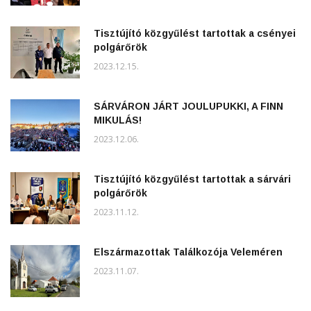
Tisztújító közgyűlést tartottak a csényei
polgárőrök
2023.12.15.
SÁRVÁRON JÁRT JOULUPUKKI, A FINN
MIKULÁS!
2023.12.06.
Tisztújító közgyűlést tartottak a sárvári
polgárőrök
2023.11.12.
Elszármazottak Találkozója Veleméren
2023.11.07.