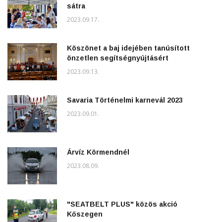
sátra
2023.09.17.
Köszönet a baj idejében tanúsított
önzetlen segítségnyújtásért
2023.09.13.
Savaria Történelmi karnevál 2023
2023.09.01.
Árvíz Körmendnél
2023.08.09.
"SEATBELT PLUS" közös akció
Kőszegen