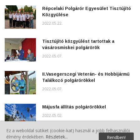
Répcelaki Polgárőr Egyesület Tisztújító
Közgyűlése
2022.05.22.
Tisztújító közgyűlést tartottak a
vásárosmiskei polgárőrök
2022.05.07.
II.Vasegerszegi Veterán- és Hobbijármű
Találkozó polgárőrökkel
2022.05.07.
Májusfa állítás polgárőrökkel
2022.05.02.
Ez a weboldal sütiket (cookie-kat) használ a jobb felhasználói
élmény érdekében.
Részletek...
Rendben!
Közgyűlés Magyarszombatfán