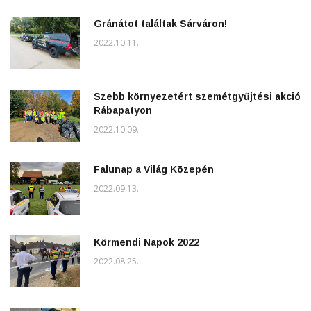
Gránátot találtak Sárváron!
2022.10.11.
Szebb környezetért szemétgyűjtési akció
Rábapatyon
2022.10.09.
Falunap a Világ Közepén
2022.09.13.
Körmendi Napok 2022
2022.08.25.