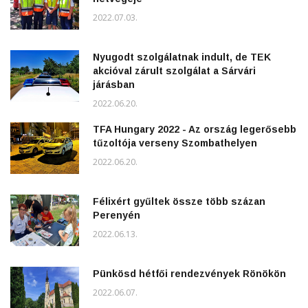
2022.07.03.
Nyugodt szolgálatnak indult, de TEK
akcióval zárult szolgálat a Sárvári
járásban
2022.06.20.
TFA Hungary 2022 - Az ország legerősebb
tűzoltója verseny Szombathelyen
2022.06.20.
Félixért gyűltek össze több százan
Perenyén
2022.06.13.
Pünkösd hétfői rendezvények Rönökön
2022.06.07.