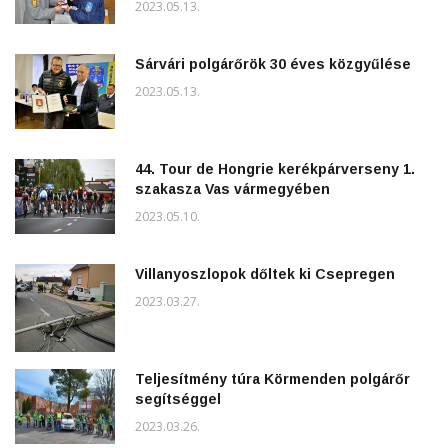
2023.05.13.
Sárvári polgárőrök 30 éves közgyűlése
2023.05.13.
44. Tour de Hongrie kerékpárverseny 1.
szakasza Vas vármegyében
2023.05.10.
Villanyoszlopok dőltek ki Csepregen
2023.03.27.
Teljesítmény túra Körmenden polgárőr
segítséggel
2023.03.26.