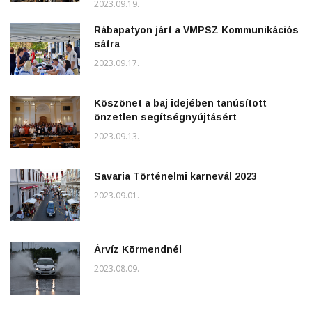
2023.09.19.
Rábapatyon járt a VMPSZ Kommunikációs
sátra
2023.09.17.
Köszönet a baj idejében tanúsított
önzetlen segítségnyújtásért
2023.09.13.
Savaria Történelmi karnevál 2023
2023.09.01.
Árvíz Körmendnél
2023.08.09.