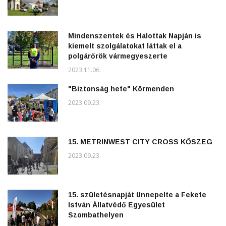
Mindenszentek és Halottak Napján is
kiemelt szolgálatokat láttak el a
polgárőrök vármegyeszerte
2023.11.06.
"Biztonság hete" Körmenden
2023.09.23.
15. METRINWEST CITY CROSS KŐSZEG
2023.09.23.
15. születésnapját ünnepelte a Fekete
István Állatvédő Egyesület
Szombathelyen