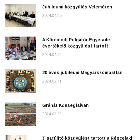
Jubileumi közgyűlés Veleméren
2024.04.16.
A Körmendi Polgárőr Egyesület
évértékelő közgyűlést tartott
2024.04.12.
20 éves jubileum Magyarszombatfán
2024.03.11.
Gránát Kőszegfalván
2024.02.23.
Tisztújító közgyűlést tartott a Répcelaki