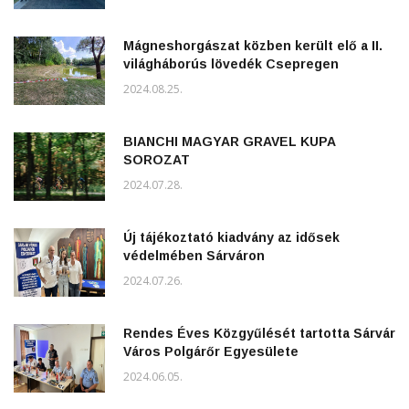
Mágneshorgászat közben került elő a II.
világháborús lövedék Csepregen
2024.08.25.
BIANCHI MAGYAR GRAVEL KUPA
SOROZAT
2024.07.28.
Új tájékoztató kiadvány az idősek
védelmében Sárváron
2024.07.26.
Rendes Éves Közgyűlését tartotta Sárvár
Város Polgárőr Egyesülete
2024.06.05.