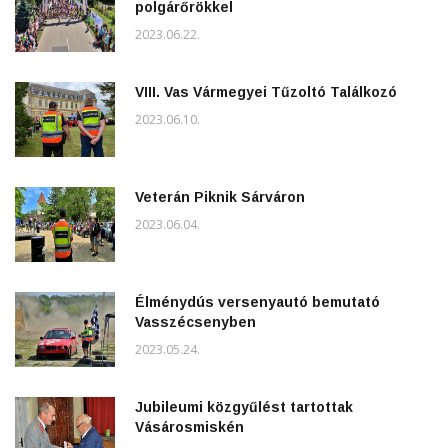
polgárőrökkel
2023.06.22.
VIII. Vas Vármegyei Tűzoltó Találkozó
2023.06.10.
Veterán Piknik Sárváron
2023.06.04.
Élménydús versenyautó bemutató
Vasszécsenyben
2023.05.24.
Jubileumi közgyűlést tartottak
Vásárosmiskén