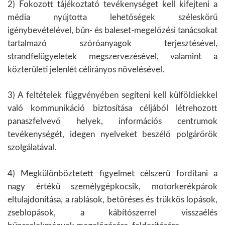
2) Fokozott tájékoztató tevékenységet kell kifejteni a
média nyújtotta lehetőségek széleskörű
igénybevételével, bűn- és baleset-megelőzési tanácsokat
tartalmazó szóróanyagok terjesztésével,
strandfelügyeletek megszervezésével, valamint a
közterületi jelenlét célirányos növelésével.
3) A feltételek függvényében segíteni kell külföldiekkel
való kommunikáció biztosítása céljából létrehozott
panaszfelvevő helyek, információs centrumok
tevékenységét, idegen nyelveket beszélő polgárőrök
szolgálatával.
4) Megkülönböztetett figyelmet célszerű fordítani a
nagy értékű személygépkocsik, motorkerékpárok
eltulajdonítása, a rablások, betöréses és trükkös lopások,
zseblopások, a kábítószerrel visszaélés