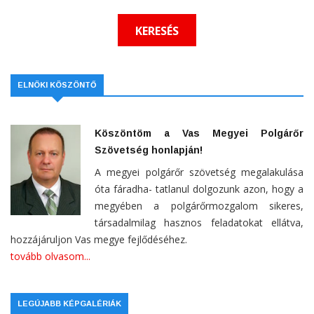
ELNÖKI KÖSZÖNTŐ
Köszöntöm a Vas Megyei Polgárőr
Szövetség honlapján!
A megyei polgárőr szövetség megalakulása
óta fáradha- tatlanul dolgozunk azon, hogy a
megyében a polgárőrmozgalom sikeres,
társadalmilag hasznos feladatokat ellátva,
hozzájáruljon Vas megye fejlődéséhez.
tovább olvasom...
LEGÚJABB KÉPGALÉRIÁK