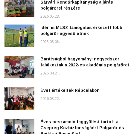
Sárvári Rendőrkapitányság a járás
polgárőrei részére
2026.05.23.
Idén is MLSZ támogatás érkezett több
polgárőr egyesületnek
2025.05.08.
Barátságból hagyomány: negyedszer
találkoztak a 2022-es akadémia polgárőrei
2026.04.21.
Évet értékeltek Répcelakon
2026.03.22.
Éves beszámoló taggyűlést tartott a
Csepreg Közbiztonságáért Polgárőr és
Bajtársi Egyesület