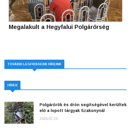
Megalakult a Hegyfalui Polgárőrség
TOVÁBBI LEGFRISSEBB HÍREINK
HÍREK
Polgárőrök és drón segítségével kerültek
elő a lopott tárgyak Szakonynál
2026.07.23.