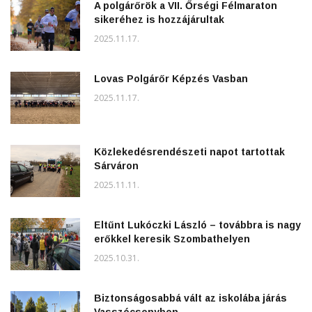
A polgárőrök a VII. Őrségi Félmaraton
sikeréhez is hozzájárultak
2025.11.17.
Lovas Polgárőr Képzés Vasban
2025.11.17.
Közlekedésrendészeti napot tartottak
Sárváron
2025.11.11.
Eltűnt Lukóczki László – továbbra is nagy
erőkkel keresik Szombathelyen
2025.10.31.
Biztonságosabbá vált az iskolába járás