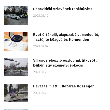
Rábavidéki szlovének rönkhúzása
2023.02.19.
Évet értékelő, alapszabályt módosító,
tisztújító közgyűlés Körmenden
2023.02.07.
Villamos elosztó oszlopnak ütközött
Bükön egy személygépkocsi
2023.01.23.
Havazás miatti útlezárás Kőszegen
2023.01.23.