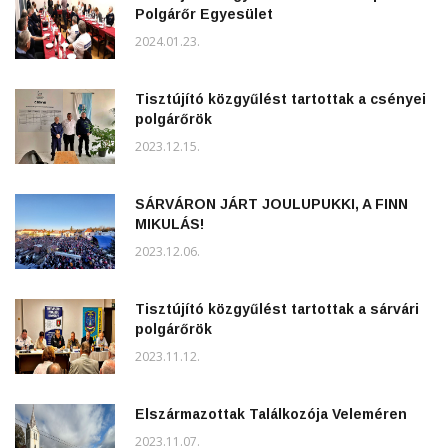
Polgárőr Egyesület
2024.01.23.
Tisztújító közgyűlést tartottak a csényei
polgárőrök
2023.12.15.
SÁRVÁRON JÁRT JOULUPUKKI, A FINN
MIKULÁS!
2023.12.06.
Tisztújító közgyűlést tartottak a sárvári
polgárőrök
2023.11.12.
Elszármazottak Találkozója Veleméren
2023.11.07.