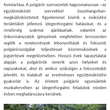
fenntartása. A polgárőr szervezetek hagyományosan –az
együttműködő szervekkel összehangoltan-
megkülönböztetett figyelemmel kísérik a működési
területüket jellemző idegenforgalmi hatásokat, és a
rendőrség szakmai ajánlásainak, valamint az
önkormányzatok igényeinek megfelelően tervszerűen
segítik a rendezvények lebonyolítását és fokozott
polgárőrszolgálat teljesítéssel közreműködnek a
jogsértések megelőzésében. Hosszú évek tapasztalatai
alapján a polgárőrök ismerik azon helyeket és
napszakokat, ahol és amikor szükséges a fokozottabb
jelenlét, és kialakult az eredményes együttműködési
gyakorlat is. Az érintett polgárőr egyesületek
munkatervében az idegenforgalmi feladatok minden
évben meghatározásra kerülnek.