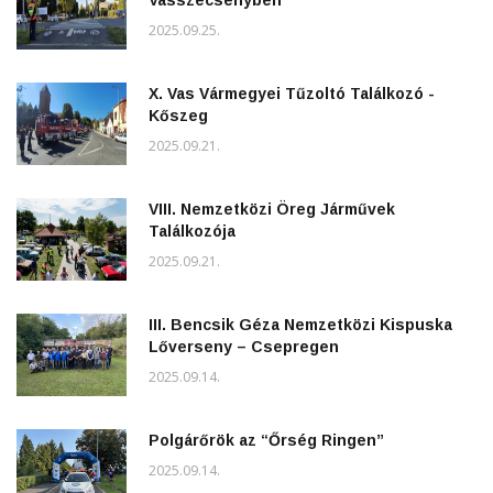
Vasszécsenyben
2025.09.25.
X. Vas Vármegyei Tűzoltó Találkozó -
Kőszeg
2025.09.21.
VIII. Nemzetközi Öreg Járművek
Találkozója
2025.09.21.
III. Bencsik Géza Nemzetközi Kispuska
Lőverseny – Csepregen
2025.09.14.
Polgárőrök az “Őrség Ringen”
2025.09.14.