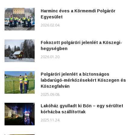
Harminc éves a Körmemdi Polgárőr
Egyesület
2026.02.04.
Fokozott polgárőri jelenlét a Kőszegi-
hegységben
2026.01.20.
Polgárőri jelenlét a biztonságos
labdarúgó-mérkőzésekért Kőszegen és
Kőszegfalván
2025.09.08.
Lakóház gyulladt ki Bőn – egy sérültet
kórházba szállítottak
2025.11.24.