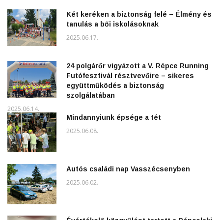
Két keréken a biztonság felé – Élmény és
tanulás a bői iskolásoknak
2025.06.17.
24 polgárőr vigyázott a V. Répce Running
Futófesztivál résztvevőire – sikeres
együttműködés a biztonság
szolgálatában
2025.06.14.
Mindannyiunk épsége a tét
2025.06.08.
Autós családi nap Vasszécsenyben
2025.06.02.