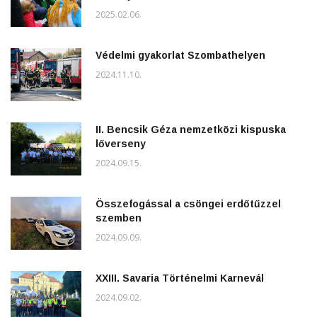
2025.02.06.
Védelmi gyakorlat Szombathelyen
2024.11.10.
II. Bencsik Géza nemzetközi kispuska
lőverseny
2024.09.15.
Összefogással a csöngei erdőtűzzel
szemben
2024.09.09.
XXIII. Savaria Történelmi Karnevál
2024.09.02.