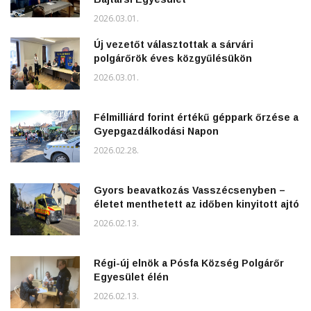
2026.03.01.
Új vezetőt választottak a sárvári
polgárőrök éves közgyűlésükön
2026.03.01.
Félmilliárd forint értékű géppark őrzése a
Gyepgazdálkodási Napon
2026.02.28.
Gyors beavatkozás Vasszécsenyben –
életet menthetett az időben kinyitott ajtó
2026.02.13.
Régi-új elnök a Pósfa Község Polgárőr
Egyesület élén
2026.02.13.