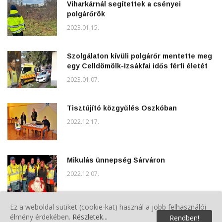
Viharkárnál segítettek a csényei
polgárőrök
2023.01.15.
Szolgálaton kívüli polgárőr mentette meg
egy Celldömölk-Izsákfai idős férfi életét
2023.01.07.
Tisztújító közgyűlés Oszkóban
2022.12.17.
Mikulás ünnepség Sárváron
2022.12.07.
Ez a weboldal sütiket (cookie-kat) használ a jobb felhasználói
Sűrű nap Sárváron
élmény érdekében.
Részletek...
Rendben!