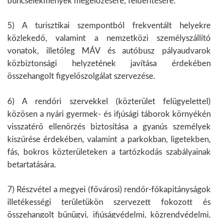
bűncselekmények megelőzésére, felderítésére.
5) A turisztikai szempontból frekventált helyekre
közlekedő, valamint a nemzetközi személyszállító
vonatok, illetőleg MÁV és autóbusz pályaudvarok
közbiztonsági helyzetének javítása érdekében
összehangolt figyelőszolgálat szervezése.
6) A rendőri szervekkel (közterület felügyelettel)
közösen a nyári gyermek- és ifjúsági táborok környékén
visszatérő ellenőrzés biztosítása a gyanús személyek
kiszűrése érdekében, valamint a parkokban, ligetekben,
fás, bokros közterületeken a tartózkodás szabályainak
betartatására.
7) Részvétel a megyei (fővárosi) rendőr-főkapitányságok
illetékességi területükön szervezett fokozott és
összehangolt bűnügyi, ifjúságvédelmi, közrendvédelmi,