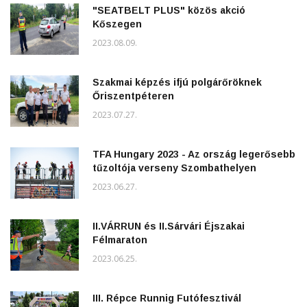
"SEATBELT PLUS" közös akció
Kőszegen
2023.08.09.
Szakmai képzés ifjú polgárőröknek
Őriszentpéteren
2023.07.27.
TFA Hungary 2023 - Az ország legerősebb
tűzoltója verseny Szombathelyen
2023.06.27.
II.VÁRRUN és II.Sárvári Éjszakai
Félmaraton
2023.06.25.
III. Répce Runnig Futófesztivál