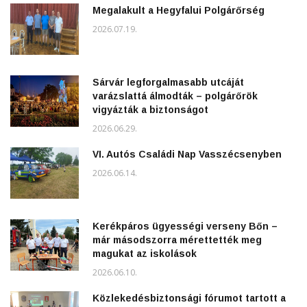
Megalakult a Hegyfalui Polgárőrség
2026.07.19.
Sárvár legforgalmasabb utcáját
varázslattá álmodták – polgárőrök
vigyázták a biztonságot
2026.06.29.
VI. Autós Családi Nap Vasszécsenyben
2026.06.14.
Kerékpáros ügyességi verseny Bőn –
már másodszorra mérettették meg
magukat az iskolások
2026.06.10.
Közlekedésbiztonsági fórumot tartott a