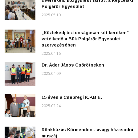
Évértékelő közgyűlést tartott a Répcelaki
Polgárőr Egyesület
2025.05.10.
„Közlekedj biztonságosan két keréken”
vetélkedő a Bük Polgárőr Egyesület
szervezésében
2025.04.16.
Dr. Áder János Csörötneken
2025.04.09.
15 éves a Csepregi K.P.B.E.
2025.02.24.
Rönkhúzás Körmenden - avagy házasodni
muszáj