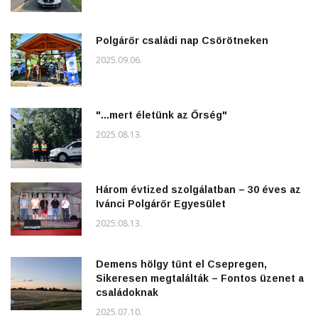
Polgárőr családi nap Csörötneken
2025.09.06.
"...mert életünk az Őrség"
2025.08.13.
Három évtized szolgálatban – 30 éves az
Ivánci Polgárőr Egyesület
2025.08.13.
Demens hölgy tűnt el Csepregen,
Sikeresen megtalálták – Fontos üzenet a
családoknak
2025.07.10.