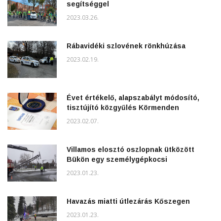
segítséggel
2023.03.26.
Rábavidéki szlovének rönkhúzása
2023.02.19.
Évet értékelő, alapszabályt módosító,
tisztújító közgyűlés Körmenden
2023.02.07.
Villamos elosztó oszlopnak ütközött
Bükön egy személygépkocsi
2023.01.23.
Havazás miatti útlezárás Kőszegen
2023.01.23.