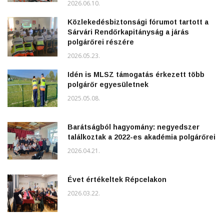
2026.06.10.
Közlekedésbiztonsági fórumot tartott a
Sárvári Rendőrkapitányság a járás
polgárőrei részére
2026.05.23.
Idén is MLSZ támogatás érkezett több
polgárőr egyesületnek
2025.05.08.
Barátságból hagyomány: negyedszer
találkoztak a 2022-es akadémia polgárőrei
2026.04.21.
Évet értékeltek Répcelakon
2026.03.22.