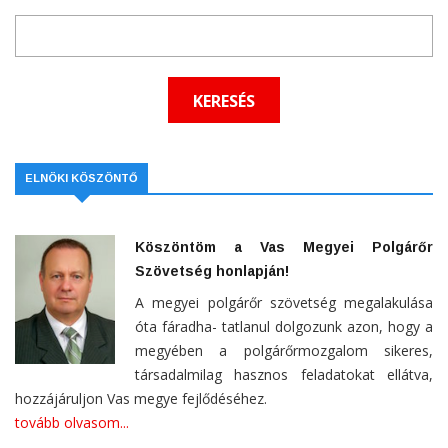
ELNÖKI KÖSZÖNTŐ
Köszöntöm a Vas Megyei Polgárőr
Szövetség honlapján!
A megyei polgárőr szövetség megalakulása
óta fáradha- tatlanul dolgozunk azon, hogy a
megyében a polgárőrmozgalom sikeres,
társadalmilag hasznos feladatokat ellátva,
hozzájáruljon Vas megye fejlődéséhez.
tovább olvasom...