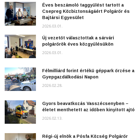
Éves beszámoló taggyűlést tartott a
Csepreg Közbiztonságáért Polgárőr és
Bajtársi Egyesület
2026.03.01.
Új vezetőt választottak a sárvári
polgárőrök éves közgyűlésükön
2026.03.01.
Félmilliárd forint értékű géppark őrzése a
Gyepgazdálkodási Napon
2026.02.28.
Gyors beavatkozás Vasszécsenyben –
életet menthetett az időben kinyitott ajtó
2026.02.13.
Régi-új elnök a Pósfa Község Polgárőr