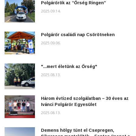
Polgárőrök az “Őrség Ringen”
2025.09.14.
Polgárőr családi nap Csörötneken
2025.09.06.
"...mert életünk az Őrség"
2025.08.13.
Három évtized szolgálatban – 30 éves az
Ivánci Polgárőr Egyesület
2025.08.13.
Demens hölgy tűnt el Csepregen,