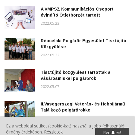
A VMPSZ Kommunikációs Csoport
évindító Ötletbörzét tartott
2022.05.23.
Répcelaki Polgárőr Egyesület Tisztújító
Közgyűlése
2022.05.22.
Tisztújító közgyűlést tartottak a
vásárosmiskei polgárőrök
2022.05.07.
II.Vasegerszegi Veterán- és Hobbijármű
Találkozó polgárőrökkel
2022.05.07.
Ez a weboldal sütiket (cookie-kat) használ a jobb felhasználói
élmény érdekében.
Részletek...
Rendben!