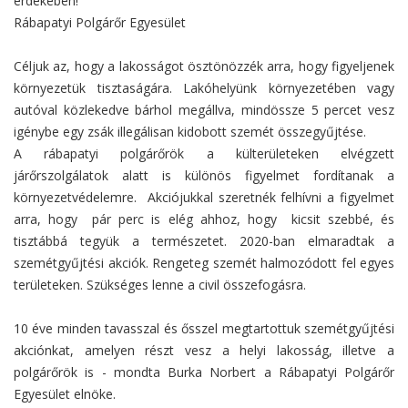
érdekében! "
Rábapatyi Polgárőr Egyesület
Céljuk az, hogy a lakosságot ösztönözzék arra, hogy figyeljenek
környezetük tisztaságára. Lakóhelyünk környezetében vagy
autóval közlekedve bárhol megállva, mindössze 5 percet vesz
igénybe egy zsák illegálisan kidobott szemét összegyűjtése.
A rábapatyi polgárőrök a külterületeken elvégzett
járőrszolgálatok alatt is különös figyelmet fordítanak a
környezetvédelemre. A
kciójukkal szeretnék felhívni a figyelmet
arra, hogy pár perc is elég ahhoz, hogy kicsit szebbé, és
tisztábbá tegyük a természetet.
2020-ban elmaradtak a
szemétgyűjtési akciók.
Rengeteg szemét halmozódott fel egyes
területeken. Szükséges lenne a civil összefogásra.
10 éve minden tavasszal és ősszel megtartottuk szemétgyűjtési
akciónkat, amelyen részt vesz a helyi lakosság, illetve a
polgárőrök is - mondta Burka Norbert a Rábapatyi Polgárőr
Egyesület elnöke.