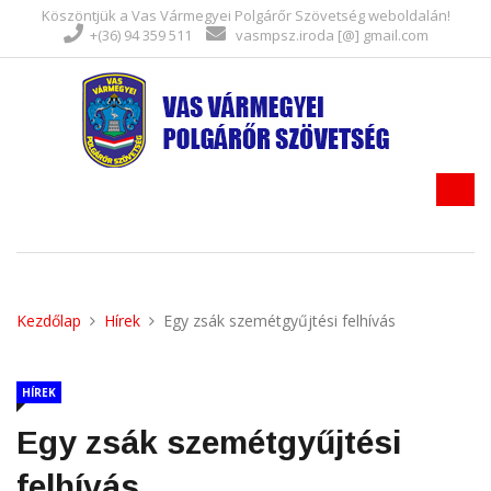
Köszöntjük a Vas Vármegyei Polgárőr Szövetség weboldalán!
+(36) 94 359 511
vasmpsz.iroda [@] gmail.com
Kezdőlap
Hírek
Egy zsák szemétgyűjtési felhívás
HÍREK
Egy zsák szemétgyűjtési
felhívás