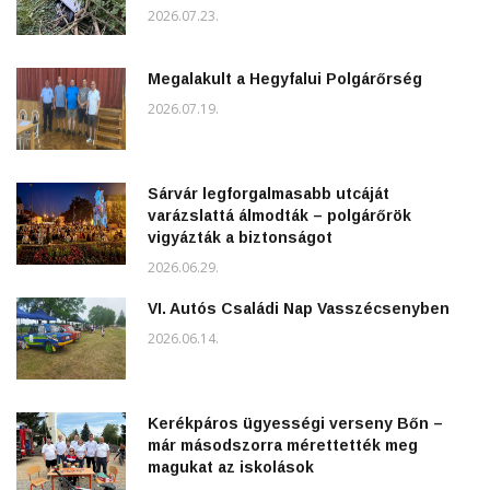
2026.07.23.
Megalakult a Hegyfalui Polgárőrség
2026.07.19.
Sárvár legforgalmasabb utcáját
varázslattá álmodták – polgárőrök
vigyázták a biztonságot
2026.06.29.
VI. Autós Családi Nap Vasszécsenyben
2026.06.14.
Kerékpáros ügyességi verseny Bőn –
már másodszorra mérettették meg
magukat az iskolások