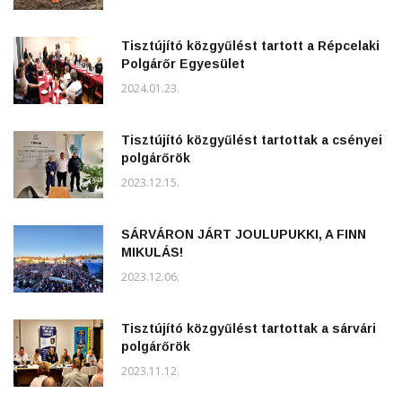
Tisztújító közgyűlést tartott a Répcelaki
Polgárőr Egyesület
2024.01.23.
Tisztújító közgyűlést tartottak a csényei
polgárőrök
2023.12.15.
SÁRVÁRON JÁRT JOULUPUKKI, A FINN
MIKULÁS!
2023.12.06.
Tisztújító közgyűlést tartottak a sárvári
polgárőrök
2023.11.12.