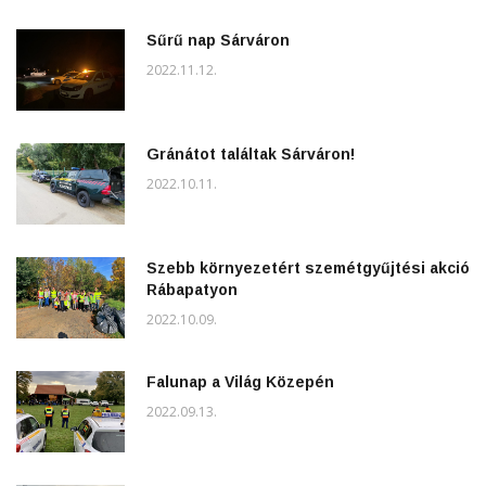
Sűrű nap Sárváron
2022.11.12.
Gránátot találtak Sárváron!
2022.10.11.
Szebb környezetért szemétgyűjtési akció
Rábapatyon
2022.10.09.
Falunap a Világ Közepén
2022.09.13.