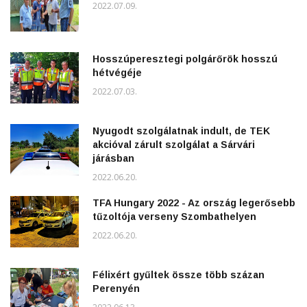
2022.07.09.
Hosszúperesztegi polgárőrök hosszú
hétvégéje
2022.07.03.
Nyugodt szolgálatnak indult, de TEK
akcióval zárult szolgálat a Sárvári
járásban
2022.06.20.
TFA Hungary 2022 - Az ország legerősebb
tűzoltója verseny Szombathelyen
2022.06.20.
Félixért gyűltek össze több százan
Perenyén