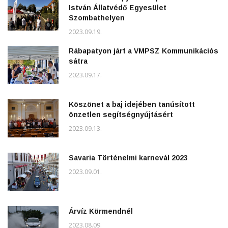
István Állatvédő Egyesület
Szombathelyen
2023.09.19.
Rábapatyon járt a VMPSZ Kommunikációs
sátra
2023.09.17.
Köszönet a baj idejében tanúsított
önzetlen segítségnyújtásért
2023.09.13.
Savaria Történelmi karnevál 2023
2023.09.01.
Árvíz Körmendnél
2023.08.09.