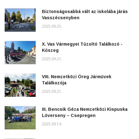
Biztonságosabbá vált az iskolába járás
Vasszécsenyben
2025.09.25.
X. Vas Vármegyei Tűzoltó Találkozó -
Kőszeg
2025.09.21.
VIII. Nemzetközi Öreg Járművek
Találkozója
2025.09.21.
III. Bencsik Géza Nemzetközi Kispuska
Lőverseny – Csepregen
2025.09.14.