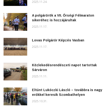
2025.11.24.
A polgárőrök a VII. Őrségi Félmaraton
sikeréhez is hozzájárultak
2025.11.17.
Lovas Polgárőr Képzés Vasban
2025.11.17.
Közlekedésrendészeti napot tartottak
Sárváron
2025.11.11.
Eltűnt Lukóczki László – továbbra is nagy
erőkkel keresik Szombathelyen
2025.10.31.