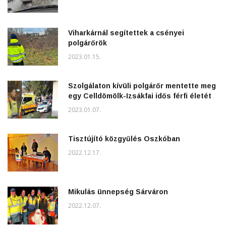
Viharkárnál segítettek a csényei
polgárőrök
2023.01.15.
Szolgálaton kívüli polgárőr mentette meg
egy Celldömölk-Izsákfai idős férfi életét
2023.01.07.
Tisztújító közgyűlés Oszkóban
2022.12.17.
Mikulás ünnepség Sárváron
2022.12.07.