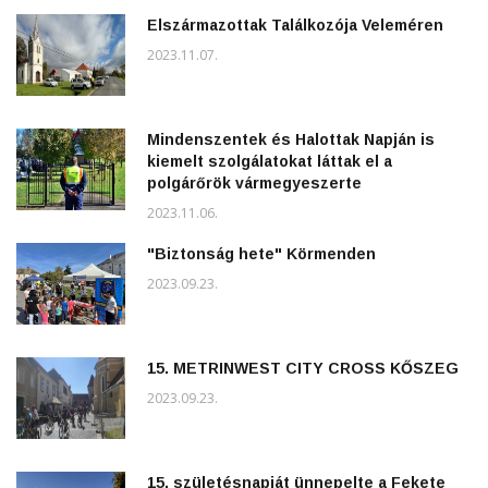
Elszármazottak Találkozója Veleméren
2023.11.07.
Mindenszentek és Halottak Napján is
kiemelt szolgálatokat láttak el a
polgárőrök vármegyeszerte
2023.11.06.
"Biztonság hete" Körmenden
2023.09.23.
15. METRINWEST CITY CROSS KŐSZEG
2023.09.23.
15. születésnapját ünnepelte a Fekete