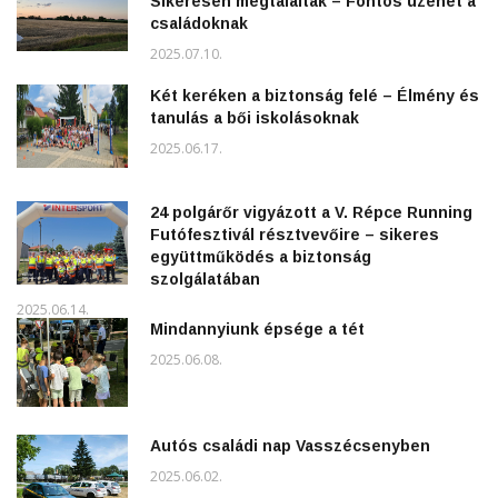
Sikeresen megtalálták – Fontos üzenet a
családoknak
2025.07.10.
Két keréken a biztonság felé – Élmény és
tanulás a bői iskolásoknak
2025.06.17.
24 polgárőr vigyázott a V. Répce Running
Futófesztivál résztvevőire – sikeres
együttműködés a biztonság
szolgálatában
2025.06.14.
Mindannyiunk épsége a tét
2025.06.08.
Autós családi nap Vasszécsenyben
2025.06.02.