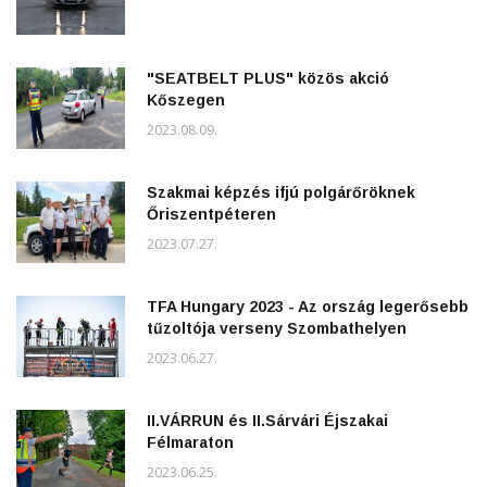
"SEATBELT PLUS" közös akció
Kőszegen
2023.08.09.
Szakmai képzés ifjú polgárőröknek
Őriszentpéteren
2023.07.27.
TFA Hungary 2023 - Az ország legerősebb
tűzoltója verseny Szombathelyen
2023.06.27.
II.VÁRRUN és II.Sárvári Éjszakai
Félmaraton
2023.06.25.