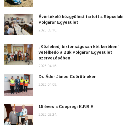
Évértékelő közgyűlést tartott a Répcelaki
Polgárőr Egyesület
2025.05.10.
„Közlekedj biztonságosan két keréken”
vetélkedő a Bük Polgárőr Egyesület
szervezésében
2025.04.16.
Dr. Áder János Csörötneken
2025.04.09.
15 éves a Csepregi K.P.B.E.
2025.02.24.