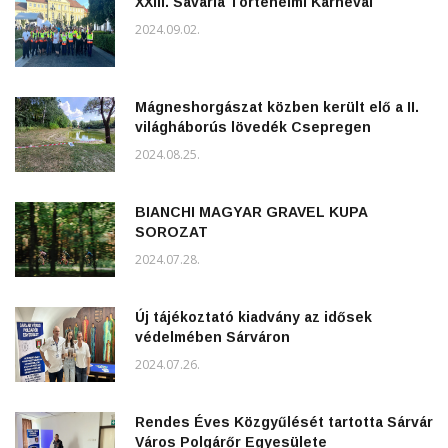
XXIII. Savaria Történelmi Karnevál
2024.09.02.
Mágneshorgászat közben került elő a II.
világháborús lövedék Csepregen
2024.08.25.
BIANCHI MAGYAR GRAVEL KUPA
SOROZAT
2024.07.28.
Új tájékoztató kiadvány az idősek
védelmében Sárváron
2024.07.26.
Rendes Éves Közgyűlését tartotta Sárvár
Város Polgárőr Egyesülete