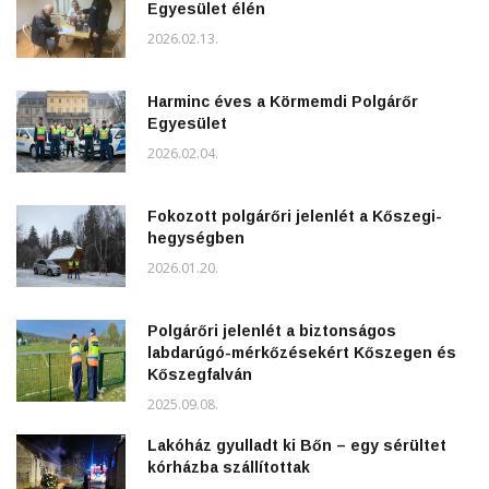
Egyesület élén
2026.02.13.
Harminc éves a Körmemdi Polgárőr
Egyesület
2026.02.04.
Fokozott polgárőri jelenlét a Kőszegi-
hegységben
2026.01.20.
Polgárőri jelenlét a biztonságos
labdarúgó-mérkőzésekért Kőszegen és
Kőszegfalván
2025.09.08.
Lakóház gyulladt ki Bőn – egy sérültet
kórházba szállítottak