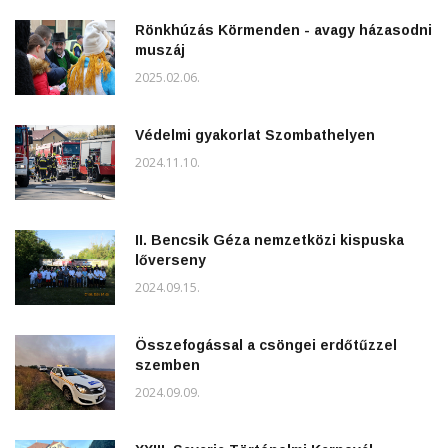
Rönkhúzás Körmenden - avagy házasodni
muszáj
2025.02.06.
Védelmi gyakorlat Szombathelyen
2024.11.10.
II. Bencsik Géza nemzetközi kispuska
lőverseny
2024.09.15.
Összefogással a csöngei erdőtűzzel
szemben
2024.09.09.