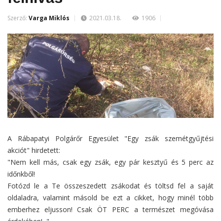
Szerző:
Varga Miklós
2021.03.18.
1906
A Rábapatyi Polgárőr Egyesület "
Egy zsák szemétgyűjtési
akciót" hirdetett:
"Nem kell más, csak egy zsák, egy pár kesztyű és 5 perc az
időnkből!
Fotózd le a Te összeszedett zsákodat és töltsd fel a saját
oldaladra, valamint másold be ezt a cikket, hogy minél több
emberhez eljusson!
Csak ÖT PERC a természet megóvása