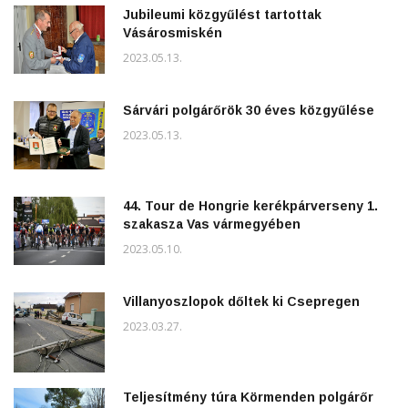
Jubileumi közgyűlést tartottak
Vásárosmiskén
2023.05.13.
Sárvári polgárőrök 30 éves közgyűlése
2023.05.13.
44. Tour de Hongrie kerékpárverseny 1.
szakasza Vas vármegyében
2023.05.10.
Villanyoszlopok dőltek ki Csepregen
2023.03.27.
Teljesítmény túra Körmenden polgárőr