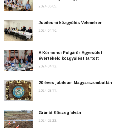
2024.06.05.
Jubileumi közgyűlés Veleméren
2024.04.16.
A Körmendi Polgárőr Egyesület
évértékelő közgyűlést tartott
2024.04.12.
20 éves jubileum Magyarszombatfán
2024.03.11.
Gránát Kőszegfalván
2024.02.23.