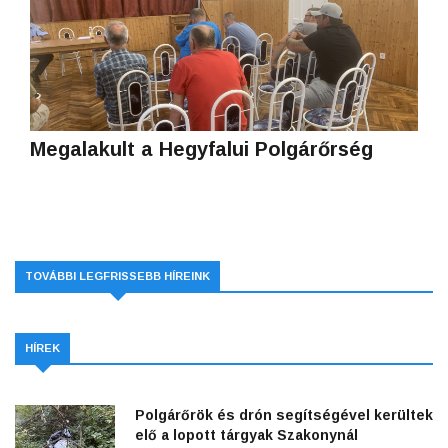
Megalakult a Hegyfalui Polgárőrség
TOVÁBBI LEGFRISSEBB HÍREINK
HÍREK
Polgárőrök és drón segítségével kerültek
elő a lopott tárgyak Szakonynál