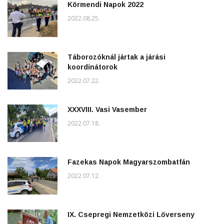
Körmendi Napok 2022
2022.08.25.
Táborozóknál jártak a járási
koordinátorok
2022.07.22.
XXXVIII. Vasi Vasember
2022.07.18.
Fazekas Napok Magyarszombatfán
2022.07.12.
IX. Csepregi Nemzetközi Lőverseny