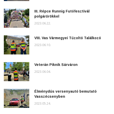
III. Répce Runnig Futófesztivál
polgárőrökkel
2023.06.22.
VIII. Vas Vármegyei Tűzoltó Találkozó
2023.06.10.
Veterán Piknik Sárváron
2023.06.04.
Élménydús versenyautó bemutató
Vasszécsenyben
2023.05.24.