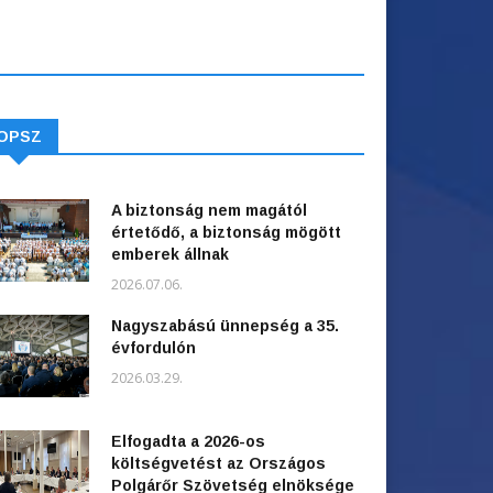
OPSZ
A biztonság nem magától
értetődő, a biztonság mögött
emberek állnak
2026.07.06.
Nagyszabású ünnepség a 35.
évfordulón
2026.03.29.
Elfogadta a 2026-os
költségvetést az Országos
Polgárőr Szövetség elnöksége