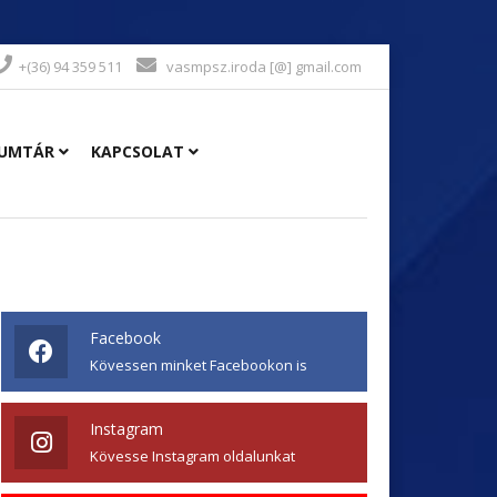
+(36) 94 359 511
vasmpsz.iroda [@] gmail.com
UMTÁR
KAPCSOLAT
Facebook
Kövessen minket Facebookon is
Instagram
Kövesse Instagram oldalunkat