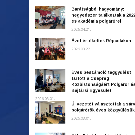
Barátságból hagyomány:
negyedszer találkoztak a 202
es akadémia polgárőrei
2026.04.21.
Évet értékeltek Répcelakon
2026.03.22.
Éves beszámoló taggyűlést
tartott a Csepreg
Közbiztonságáért Polgárőr é
Bajtársi Egyesület
2026.03.01.
Új vezetőt választottak a sárv
polgárőrök éves közgyűlésü
2026.03.01.