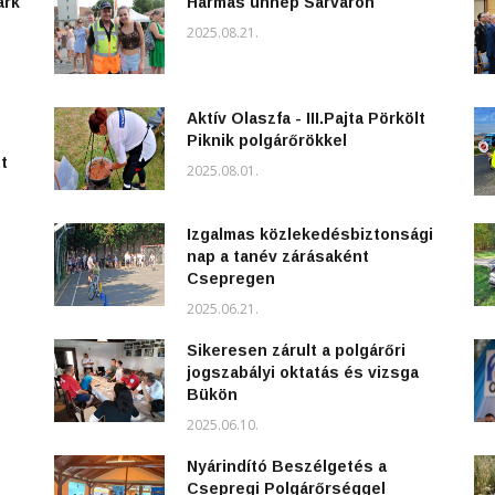
ark
Hármas ünnep Sárváron
2025.08.21.
Aktív Olaszfa - III.Pajta Pörkölt
Piknik polgárőrökkel
t
2025.08.01.
Izgalmas közlekedésbiztonsági
nap a tanév zárásaként
Csepregen
2025.06.21.
Sikeresen zárult a polgárőri
jogszabályi oktatás és vizsga
Bükön
2025.06.10.
Nyárindító Beszélgetés a
Csepregi Polgárőrséggel