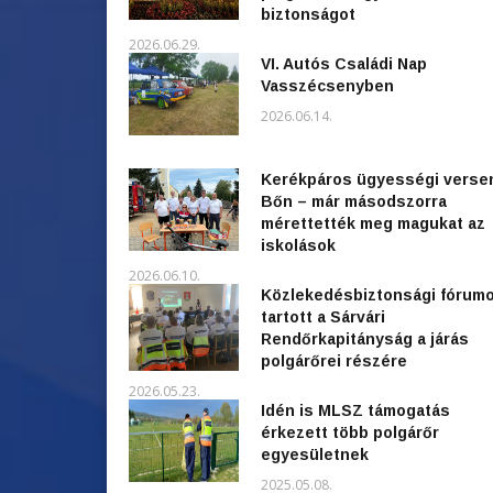
biztonságot
2026.06.29.
VI. Autós Családi Nap
Vasszécsenyben
2026.06.14.
Kerékpáros ügyességi verse
Bőn – már másodszorra
mérettették meg magukat az
iskolások
2026.06.10.
Közlekedésbiztonsági fórum
tartott a Sárvári
Rendőrkapitányság a járás
polgárőrei részére
2026.05.23.
Idén is MLSZ támogatás
érkezett több polgárőr
egyesületnek
2025.05.08.