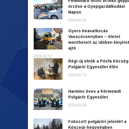
Félmilliárd forint értékű gépp
őrzése a Gyepgazdálkodási
Napon
2026.02.28.
Gyors beavatkozás
Vasszécsenyben – életet
menthetett az időben kinyitot
ajtó
2026.02.13.
Régi-új elnök a Pósfa Község
Polgárőr Egyesület élén
2026.02.13.
Harminc éves a Körmemdi
Polgárőr Egyesület
2026.02.04.
Fokozott polgárőri jelenlét a
Kőszegi-hegységben