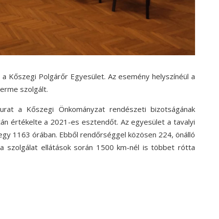
 a Kőszegi Polgárőr Egyesület. Az esemény helyszínéül a
erme szolgált.
 urat a Kőszegi Önkományzat rendészeti bizotságának
tán értékelte a 2021-es esztendőt. Az egyesület a tavalyi
 egy 1163 órában. Ebből rendőrséggel közösen 224, önálló
 a szolgálat ellátások során 1500 km-nél is többet rótta