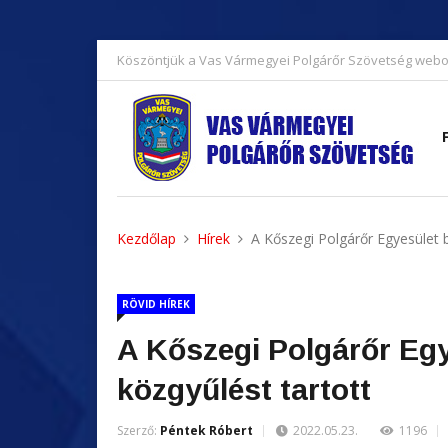
Köszöntjük a Vas Vármegyei Polgárőr Szövetség webo
Kezdőlap
Hírek
A Kőszegi Polgárőr Egyesület 
RÖVID HÍREK
A Kőszegi Polgárőr Eg
közgyűlést tartott
Szerző:
Péntek Róbert
2022.05.23.
1196