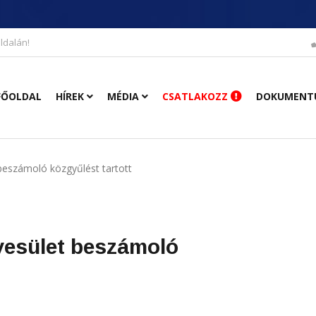
ldalán!
FŐOLDAL
HÍREK
MÉDIA
CSATLAKOZZ
DOKUMENT
beszámoló közgyűlést tartott
yesület beszámoló