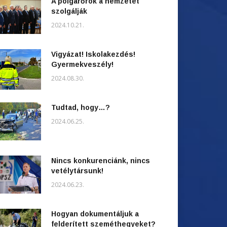
A polgárőrök a nemzetet
szolgálják
2024.10.21.
Vigyázat! Iskolakezdés!
Gyermekveszély!
2024.08.30.
Tudtad, hogy…?
2024.06.25.
Nincs konkurenciánk, nincs
vetélytársunk!
2024.06.23.
Hogyan dokumentáljuk a
felderített szeméthegyeket?