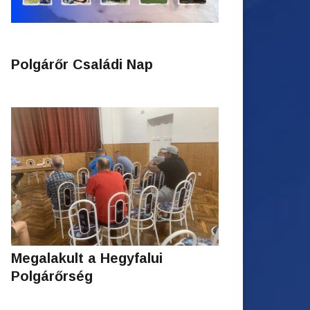
Polgárőr Családi Nap
Megalakult a Hegyfalui
Polgárőrség