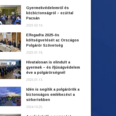
Gyermekvédelemről és
közbiztonságról – ezúttal
Pacsán
2025.02.16.
Elfogadta 2025-ös
költségvetését az Országos
Polgárőr Szövetség
2025.01.18.
Hivatalosan is elindult a
gyermek – és ifjúságvédelem
éve a polgárőrségnél
2025.01.13.
Idén is segítik a polgárőrök a
biztonságos emlékezést a
sírkertekben
2024.10.25.