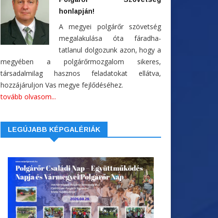
honlapján!
A megyei polgárőr szövetség
megalakulása óta fáradha-
tatlanul dolgozunk azon, hogy a
megyében a polgárőrmozgalom sikeres,
társadalmilag hasznos feladatokat ellátva,
hozzájáruljon Vas megye fejlődéséhez.
tovább olvasom...
LEGÚJABB KÉPGALÉRIÁK