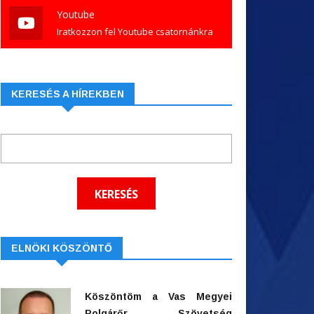
Youtube
Iratkozzon fel Youtube csatornánkra
KERESÉS A HÍREKBEN
ELNÖKI KÖSZÖNTŐ
Köszöntöm a Vas Megyei
Polgárőr Szövetség