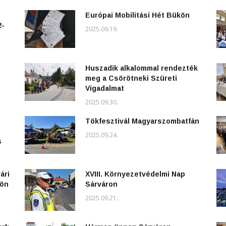
Európai Mobilitási Hét Bükön
2-
2025.09.19.
Huszadik alkalommal rendezték
meg a Csörötneki Szüreti
Vigadalmat
2025.09.30.
Tökfesztivál Magyarszombatfán
2025.09.24.
s
ári
XVIII. Környezetvédelmi Nap
kön
Sárváron
2025.09.21.