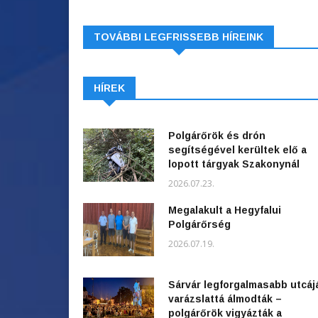
TOVÁBBI LEGFRISSEBB HÍREINK
HÍREK
Polgárőrök és drón
segítségével kerültek elő a
lopott tárgyak Szakonynál
2026.07.23.
Megalakult a Hegyfalui
Polgárőrség
2026.07.19.
Sárvár legforgalmasabb utcáj
varázslattá álmodták –
polgárőrök vigyázták a