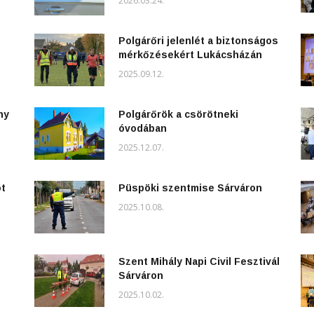
2026.03.24.
Polgárőri jelenlét a biztonságos
mérkőzésekért Lukácsházán
2025.09.12.
ny
Polgárőrök a csörötneki
óvodában
2025.12.07.
ot
Püspöki szentmise Sárváron
2025.10.08.
Szent Mihály Napi Civil Fesztivál
Sárváron
2025.10.02.