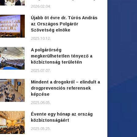
2026.02.04.
Újabb öt évre dr. Túrós András
az Országos Polgárőr
Szövetség elnöke
2025.10.12.
A polgárőrség
megkerülhetetlen tényező a
közbiztonság területén
2025.07.07.
Mindent a drogokról – elindult a
drogprevenciós referensek
képzése
2025.06.05.
Évente egy hónap az ország
közbiztonságáért
2025.05.25.