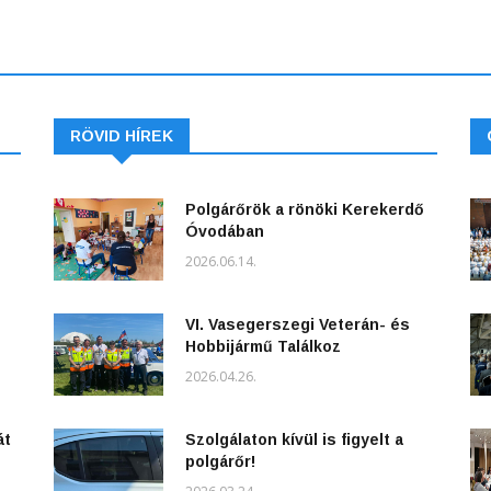
RÖVID HÍREK
Polgárőrök a rönöki Kerekerdő
Óvodában
2026.06.14.
VI. Vasegerszegi Veterán- és
Hobbijármű Találkoz
2026.04.26.
át
Szolgálaton kívül is figyelt a
polgárőr!