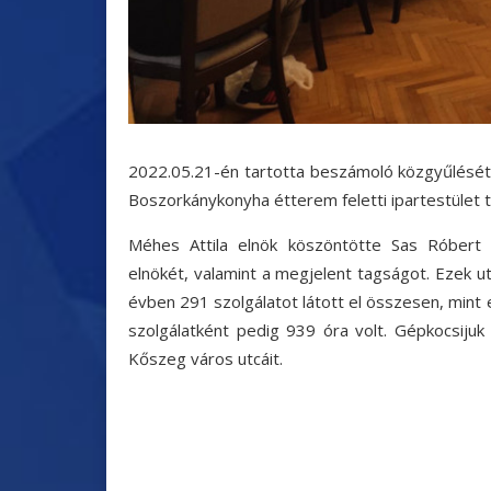
2022.05.21-én tartotta beszámoló közgyűlését
Boszorkánykonyha étterem feletti ipartestület t
Méhes Attila elnök köszöntötte Sas Róbert
elnökét, valamint a megjelent tagságot. Ezek u
évben 291 szolgálatot látott el összesen, mint
szolgálatként pedig 939 óra volt. Gépkocsijuk
Kőszeg város utcáit.