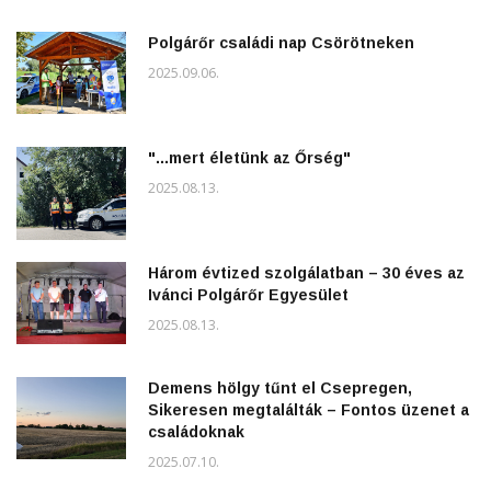
Polgárőr családi nap Csörötneken
2025.09.06.
"...mert életünk az Őrség"
2025.08.13.
Három évtized szolgálatban – 30 éves az
Ivánci Polgárőr Egyesület
2025.08.13.
Demens hölgy tűnt el Csepregen,
Sikeresen megtalálták – Fontos üzenet a
családoknak
2025.07.10.