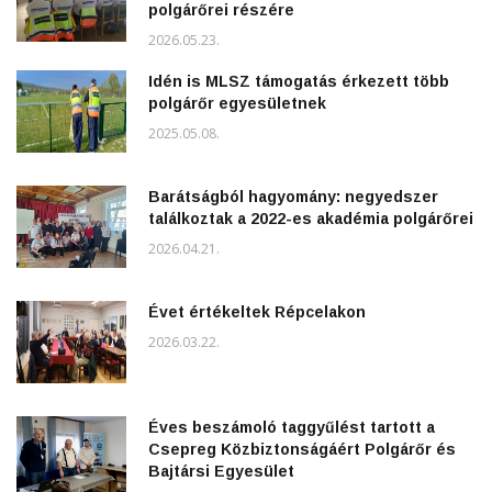
polgárőrei részére
2026.05.23.
Idén is MLSZ támogatás érkezett több
polgárőr egyesületnek
2025.05.08.
Barátságból hagyomány: negyedszer
találkoztak a 2022-es akadémia polgárőrei
2026.04.21.
Évet értékeltek Répcelakon
2026.03.22.
Éves beszámoló taggyűlést tartott a
Csepreg Közbiztonságáért Polgárőr és
Bajtársi Egyesület