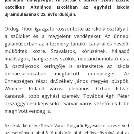
Katolikus Általános Iskolában az egyházi iskola
újraindulásának 25. évfordulóján.
Ördög Tibor igazgató köszöntötte az iskola osztályait,
a szülőket és a megjelent vendégeket.
Az ünnepi
gálaműsorban az intézmény tanulói, tanárai és nevelői
működtek közre.
Szavalatok, kórusének, hálaadó
imádságok, hangszeres szólók, néptáncbemutató és a
8. osztályosok keringője is színesítette az iskola
tornacsarnokában megtartott ünnepséget.
Az
ünnepségen részt dr.Székely János megyés püspök,
Wimmer Roland városi plébános, Orbán István
kanonok, több egyházi személy.
Továbbá Ágh Péter
országgyűlési képviselő , Sárvár város vezetői és több
meghívott vendég is.
Az iskola kérésére Sárvár Város Polgárőr Egyesülete is részt vett
az eseményen, ahol 3 fő polgárőr látott el figyelőszolgálatot az