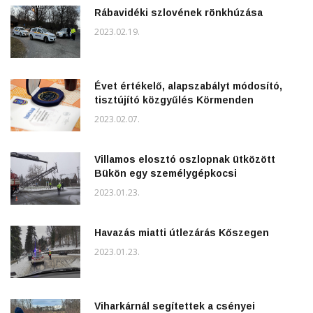
Rábavidéki szlovének rönkhúzása
2023.02.19.
Évet értékelő, alapszabályt módosító,
tisztújító közgyűlés Körmenden
2023.02.07.
Villamos elosztó oszlopnak ütközött
Bükön egy személygépkocsi
2023.01.23.
Havazás miatti útlezárás Kőszegen
2023.01.23.
Viharkárnál segítettek a csényei