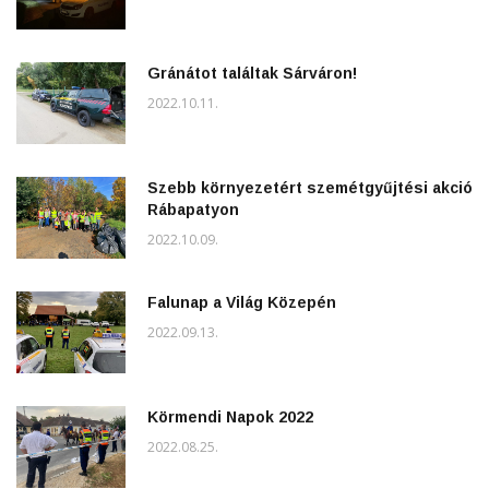
Gránátot találtak Sárváron!
2022.10.11.
Szebb környezetért szemétgyűjtési akció
Rábapatyon
2022.10.09.
Falunap a Világ Közepén
2022.09.13.
Körmendi Napok 2022
2022.08.25.