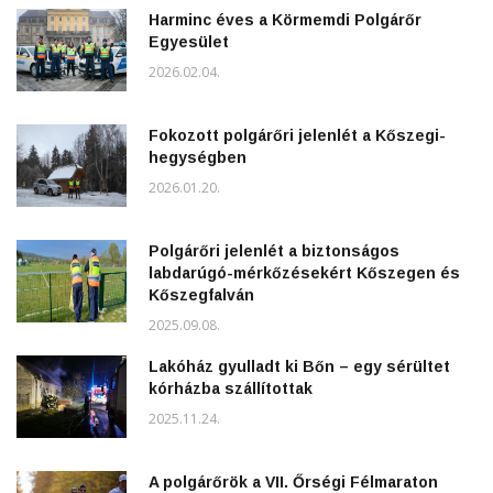
Harminc éves a Körmemdi Polgárőr
Egyesület
2026.02.04.
Fokozott polgárőri jelenlét a Kőszegi-
hegységben
2026.01.20.
Polgárőri jelenlét a biztonságos
labdarúgó-mérkőzésekért Kőszegen és
Kőszegfalván
2025.09.08.
Lakóház gyulladt ki Bőn – egy sérültet
kórházba szállítottak
2025.11.24.
A polgárőrök a VII. Őrségi Félmaraton