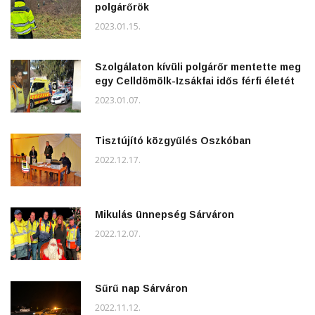
polgárőrök
2023.01.15.
Szolgálaton kívüli polgárőr mentette meg
egy Celldömölk-Izsákfai idős férfi életét
2023.01.07.
Tisztújító közgyűlés Oszkóban
2022.12.17.
Mikulás ünnepség Sárváron
2022.12.07.
Sűrű nap Sárváron
2022.11.12.