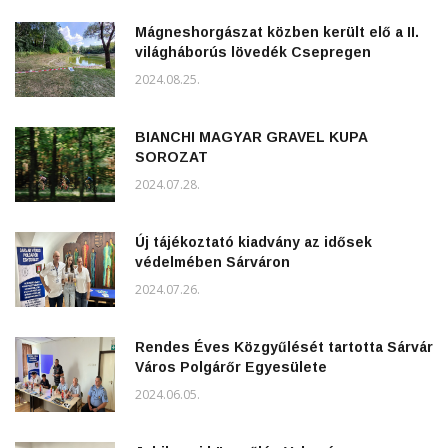
Mágneshorgászat közben került elő a II.
világháborús lövedék Csepregen
2024.08.25.
BIANCHI MAGYAR GRAVEL KUPA
SOROZAT
2024.07.28.
Új tájékoztató kiadvány az idősek
védelmében Sárváron
2024.07.26.
Rendes Éves Közgyűlését tartotta Sárvár
Város Polgárőr Egyesülete
2024.06.05.