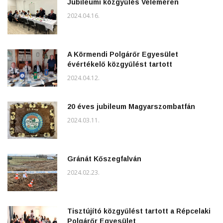
Jubileumi közgyűlés Veleméren
2024.04.16.
A Körmendi Polgárőr Egyesület
évértékelő közgyűlést tartott
2024.04.12.
20 éves jubileum Magyarszombatfán
2024.03.11.
Gránát Kőszegfalván
2024.02.23.
Tisztújító közgyűlést tartott a Répcelaki
Polgárőr Egyesület