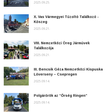
2025.09.25.
X. Vas Vármegyei Tűzoltó Találkozó -
Kőszeg
2025.09.21.
VIII. Nemzetközi Öreg Járművek
Találkozója
2025.09.21.
III. Bencsik Géza Nemzetközi Kispuska
Lőverseny – Csepregen
2025.09.14.
Polgárőrök az “Őrség Ringen”
2025.09.14.