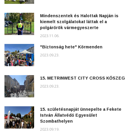
Mindenszentek és Halottak Napján is
kiemelt szolgálatokat láttak el a
polgárőrök vármegyeszerte
2023.11.06.
"Biztonság hete" Körmenden
2023.09.23.
15. METRINWEST CITY CROSS KŐSZEG
2023.09.23.
15. születésnapját ünnepelte a Fekete
István Állatvédő Egyesület
Szombathelyen
2023.09.19.