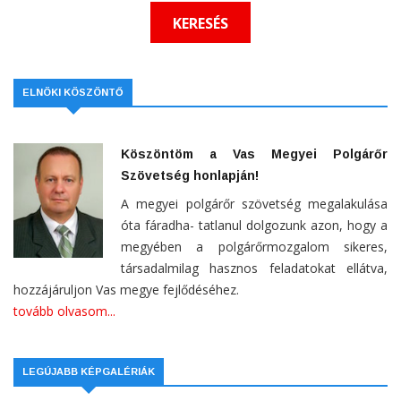
ELNÖKI KÖSZÖNTŐ
Köszöntöm a Vas Megyei Polgárőr
Szövetség honlapján!
A megyei polgárőr szövetség megalakulása
óta fáradha- tatlanul dolgozunk azon, hogy a
megyében a polgárőrmozgalom sikeres,
társadalmilag hasznos feladatokat ellátva,
hozzájáruljon Vas megye fejlődéséhez.
tovább olvasom...
LEGÚJABB KÉPGALÉRIÁK