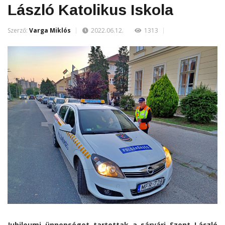
László Katolikus Iskola
Szerző:
Varga Miklós
2022.06.12.
1313
Jubileumi ünnepséget tartottak a sárvári Szent László