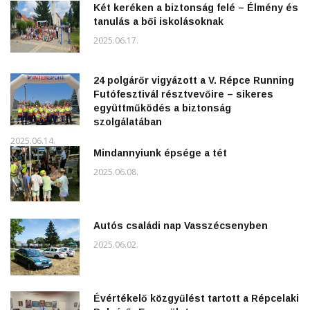
Két keréken a biztonság felé – Élmény és
tanulás a bői iskolásoknak
2025.06.17.
24 polgárőr vigyázott a V. Répce Running
Futófesztivál résztvevőire – sikeres
együttműködés a biztonság
szolgálatában
2025.06.14.
Mindannyiunk épsége a tét
2025.06.08.
Autós családi nap Vasszécsenyben
2025.06.02.
Évértékelő közgyűlést tartott a Répcelaki