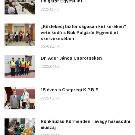
Polgárőr Egyesület
2025.05.10.
„Közlekedj biztonságosan két keréken”
vetélkedő a Bük Polgárőr Egyesület
szervezésében
2025.04.16.
Dr. Áder János Csörötneken
2025.04.09.
15 éves a Csepregi K.P.B.E.
2025.02.24.
Rönkhúzás Körmenden - avagy házasodni
muszáj