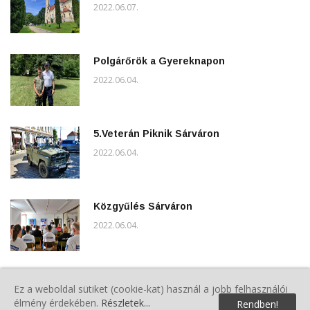
2022.06.07.
Polgárőrök a Gyereknapon
2022.06.04.
5.Veterán Piknik Sárváron
2022.06.04.
Közgyűlés Sárváron
2022.06.04.
A VMPSZ Kommunikációs Csoport
Ez a weboldal sütiket (cookie-kat) használ a jobb felhasználói
évindító Ötletbörzét tartott
élmény érdekében.
Részletek...
Rendben!