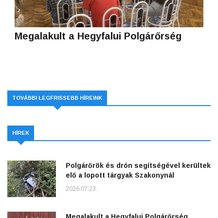
Megalakult a Hegyfalui Polgárőrség
TOVÁBBI LEGFRISSEBB HÍREINK
HÍREK
Polgárőrök és drón segítségével kerültek
elő a lopott tárgyak Szakonynál
2026.07.23.
Megalakult a Hegyfalui Polgárőrség