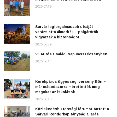
2026.07.19.
Sárvár legforgalmasabb utcáját
varázslattá álmodták – polgárőrök
vigyázták a biztonságot
2026.06.29.
VI. Autós Családi Nap Vasszécsenyben
2026.06.14.
Kerékpáros ügyességi verseny Bőn –
már másodszorra mérettették meg
magukat az iskolások
2026.06.10.
Közlekedésbiztonsági fórumot tartott a
Sárvári Rendőrkapitányság a járás