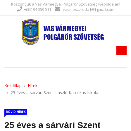
Köszöntjük a Vas Vármegyei Polgárőr Szövetség weboldalán!
+(36) 94 359 511
vasmpsz.iroda [@] gmail.com
Kezdőlap
Hírek
25 éves a sárvári Szent László Katolikus Iskola
RÖVID HÍREK
25 éves a sárvári Szent