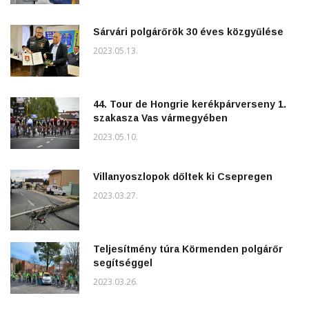
Sárvári polgárőrök 30 éves közgyűlése
2023.05.13.
44. Tour de Hongrie kerékpárverseny 1.
szakasza Vas vármegyében
2023.05.10.
Villanyoszlopok dőltek ki Csepregen
2023.03.27.
Teljesítmény túra Körmenden polgárőr
segítséggel
2023.03.26.