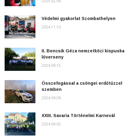
2025.02.06.
Védelmi gyakorlat Szombathelyen
2024.11.10.
II. Bencsik Géza nemzetközi kispuska
lőverseny
2024.09.15.
Összefogással a csöngei erdőtűzzel
szemben
2024.09.09.
XXIII. Savaria Történelmi Karnevál
2024.09.02.