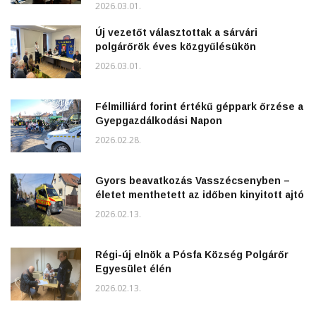
2026.03.01.
Új vezetőt választottak a sárvári
polgárőrök éves közgyűlésükön
2026.03.01.
Félmilliárd forint értékű géppark őrzése a
Gyepgazdálkodási Napon
2026.02.28.
Gyors beavatkozás Vasszécsenyben –
életet menthetett az időben kinyitott ajtó
2026.02.13.
Régi-új elnök a Pósfa Község Polgárőr
Egyesület élén
2026.02.13.