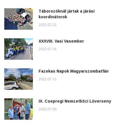
Táborozóknál jártak a járási
koordinátorok
2022.07.22.
XXXVIII. Vasi Vasember
2022.07.18.
Fazekas Napok Magyarszombatfán
2022.07.12.
IX. Csepregi Nemzetközi Lőverseny
2022.07.09.