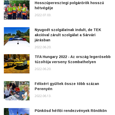
Hosszúperesztegi polgárőrök hosszú
hétvégéje
2022.07.03.
Nyugodt szolgálatnak indult, de TEK
akcióval zárult szolgálat a Sárvári
járásban
2022.06.20.
TFA Hungary 2022 - Az ország legerősebb
tűzoltója verseny Szombathelyen
2022.06.20.
Félixért gyűltek össze több százan
Perenyén
2022.06.13.
Pünkösd hétfői rendezvények Rönökön