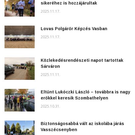
sikeréhez is hozzájárultak
2025.11.17.
Lovas Polgárőr Képzés Vasban
2025.11.17.
Közlekedésrendészeti napot tartottak
Sárváron
2025.11.11.
Eltűnt Lukóczki László – továbbra is nagy
erőkkel keresik Szombathelyen
2025.10.31.
Biztonságosabbá vált az iskolába járás
Vasszécsenyben