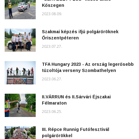
Kőszegen
2023.08.09.
Szakmai képzés ifjú polgárőröknek
Őriszentpéteren
2023.07.27.
TFA Hungary 2023 - Az ország legerősebb
tűzoltója verseny Szombathelyen
2023.06.27.
II.VÁRRUN és II.Sárvári Éjszakai
Félmaraton
2023.06.25.
III. Répce Runnig Futófesztivál
polgárőrökkel