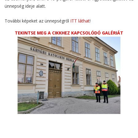
ünnepség ideje alatt.
További képeket az ünnepségről
ITT
láthat
!
TEKINTSE MEG A CIKKHEZ KAPCSOLÓDÓ GALÉRIÁT