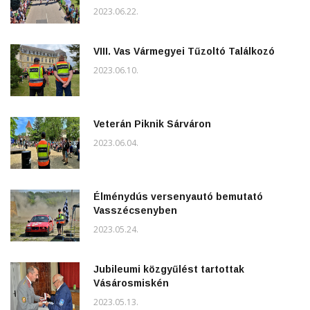
2023.06.22.
VIII. Vas Vármegyei Tűzoltó Találkozó
2023.06.10.
Veterán Piknik Sárváron
2023.06.04.
Élménydús versenyautó bemutató
Vasszécsenyben
2023.05.24.
Jubileumi közgyűlést tartottak
Vásárosmiskén
2023.05.13.