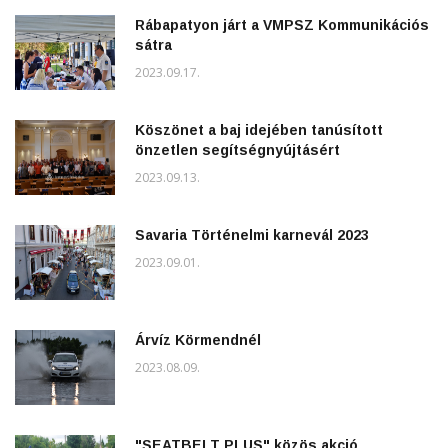
Rábapatyon járt a VMPSZ Kommunikációs
sátra
2023.09.17.
Köszönet a baj idejében tanúsított
önzetlen segítségnyújtásért
2023.09.13.
Savaria Történelmi karnevál 2023
2023.09.01.
Árvíz Körmendnél
2023.08.09.
"SEATBELT PLUS" közös akció