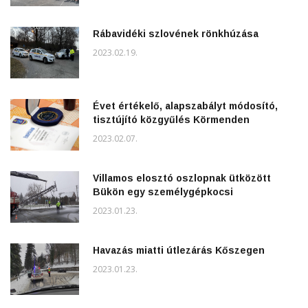
Rábavidéki szlovének rönkhúzása
2023.02.19.
Évet értékelő, alapszabályt módosító,
tisztújító közgyűlés Körmenden
2023.02.07.
Villamos elosztó oszlopnak ütközött
Bükön egy személygépkocsi
2023.01.23.
Havazás miatti útlezárás Kőszegen
2023.01.23.