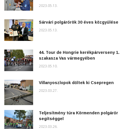
2023.05.13.
Sárvári polgárőrök 30 éves közgyűlése
2023.05.13.
44. Tour de Hongrie kerékpárverseny 1.
szakasza Vas vármegyében
2023.05.10.
Villanyoszlopok dőltek ki Csepregen
2023.03.27.
Teljesítmény túra Körmenden polgárőr
segítséggel
2023.03.26.