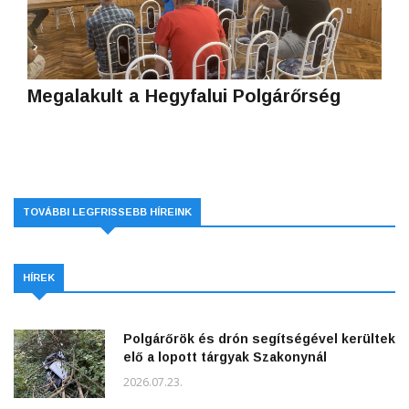
Megalakult a Hegyfalui Polgárőrség
TOVÁBBI LEGFRISSEBB HÍREINK
HÍREK
Polgárőrök és drón segítségével kerültek
elő a lopott tárgyak Szakonynál
2026.07.23.