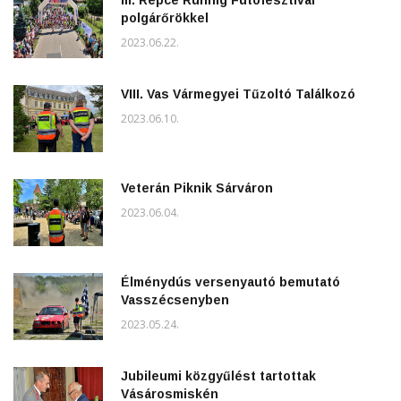
polgárőrökkel
2023.06.22.
VIII. Vas Vármegyei Tűzoltó Találkozó
2023.06.10.
Veterán Piknik Sárváron
2023.06.04.
Élménydús versenyautó bemutató
Vasszécsenyben
2023.05.24.
Jubileumi közgyűlést tartottak
Vásárosmiskén