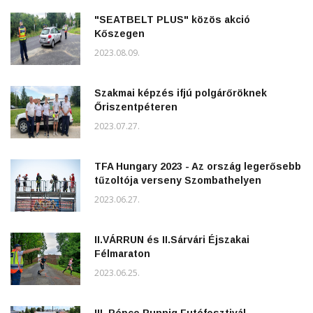
"SEATBELT PLUS" közös akció
Kőszegen
2023.08.09.
Szakmai képzés ifjú polgárőröknek
Őriszentpéteren
2023.07.27.
TFA Hungary 2023 - Az ország legerősebb
tűzoltója verseny Szombathelyen
2023.06.27.
II.VÁRRUN és II.Sárvári Éjszakai
Félmaraton
2023.06.25.
III. Répce Runnig Futófesztivál