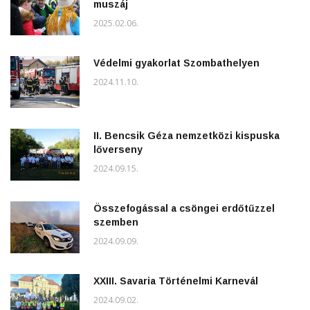
muszáj
2025.02.06.
Védelmi gyakorlat Szombathelyen
2024.11.10.
II. Bencsik Géza nemzetközi kispuska
lőverseny
2024.09.15.
Összefogással a csöngei erdőtűzzel
szemben
2024.09.09.
XXIII. Savaria Történelmi Karnevál
2024.09.02.