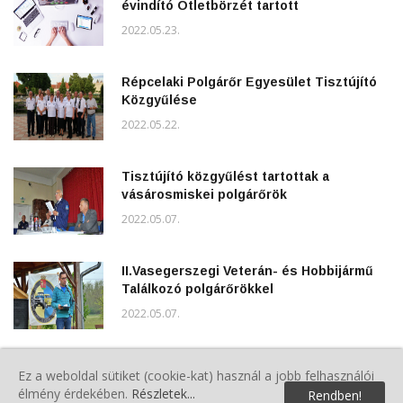
évindító Ötletbörzét tartott
2022.05.23.
Répcelaki Polgárőr Egyesület Tisztújító
Közgyűlése
2022.05.22.
Tisztújító közgyűlést tartottak a
vásárosmiskei polgárőrök
2022.05.07.
II.Vasegerszegi Veterán- és Hobbijármű
Találkozó polgárőrökkel
2022.05.07.
Májusfa állítás polgárőrökkel
Ez a weboldal sütiket (cookie-kat) használ a jobb felhasználói
2022.05.02.
élmény érdekében.
Részletek...
Rendben!