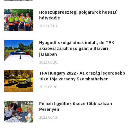
Hosszúperesztegi polgárőrök hosszú
hétvégéje
2022.07.03.
Nyugodt szolgálatnak indult, de TEK
akcióval zárult szolgálat a Sárvári
járásban
2022.06.20.
TFA Hungary 2022 - Az ország legerősebb
tűzoltója verseny Szombathelyen
2022.06.20.
Félixért gyűltek össze több százan
Perenyén
2022.06.13.