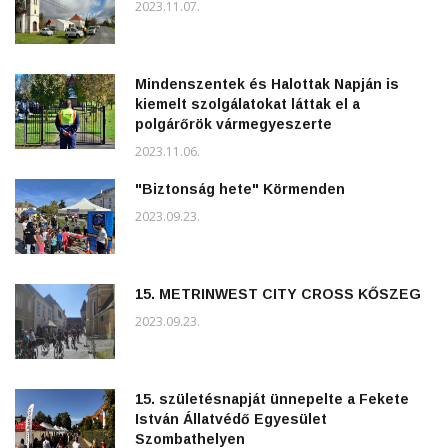
2023.11.07.
Mindenszentek és Halottak Napján is
kiemelt szolgálatokat láttak el a
polgárőrök vármegyeszerte
2023.11.06.
"Biztonság hete" Körmenden
2023.09.23.
15. METRINWEST CITY CROSS KŐSZEG
2023.09.23.
15. születésnapját ünnepelte a Fekete
István Állatvédő Egyesület
Szombathelyen