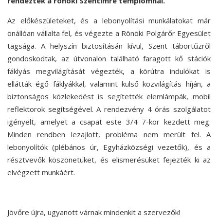
rendeztek a rönöki Szentimre templomnál.
Az előkészületeket, és a lebonyolítási munkálatokat már
önállóan vállalta fel, és végezte a Rönöki Polgárőr Egyesület
tagsága. A helyszín biztosításán kívül, Szent tábortűzről
gondoskodtak, az útvonalon található faragott kő stációk
fáklyás megvilágítását végezték, a körútra indulókat is
ellátták égő fáklyákkal, valamint külső közvilágítás híján, a
biztonságos közlekedést is segítették elemlámpák, mobil
reflektorok segítségével. A rendezvény 4 órás szolgálatot
igényelt, amelyet a csapat este 3/4 7-kor kezdett meg.
Minden rendben lezajlott, probléma nem merült fel. A
lebonyolítók (plébános úr, Egyházközségi vezetők), és a
résztvevők köszönetüket, és elismerésüket fejezték ki az
elvégzett munkáért.
Jövőre újra, ugyanott várnak mindenkit a szervezők!