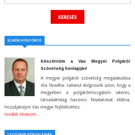
ELNÖKI KÖSZÖNTŐ
Köszöntöm a Vas Megyei Polgárőr
Szövetség honlapján!
A megyei polgárőr szövetség megalakulása
óta fáradha- tatlanul dolgozunk azon, hogy a
megyében a polgárőrmozgalom sikeres,
társadalmilag hasznos feladatokat ellátva,
hozzájáruljon Vas megye fejlődéséhez.
tovább olvasom...
LEGÚJABB KÉPGALÉRIÁK