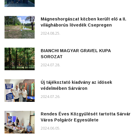
Mágneshorgászat közben került elő a II.
világháborús lövedék Csepregen
2024.08.25.
BIANCHI MAGYAR GRAVEL KUPA
SOROZAT
2024.07.28.
Új tájékoztató kiadvány az idősek
védelmében Sárváron
2024.07.26.
Rendes Éves Közgyűlését tartotta Sárvár
Város Polgárőr Egyesülete
2024.06.05.