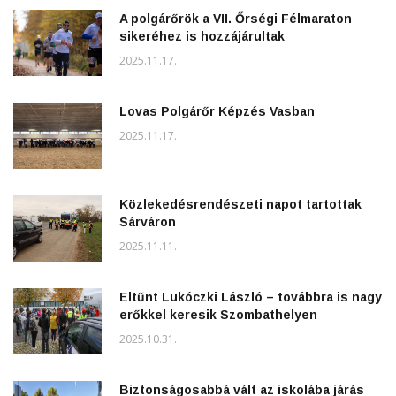
A polgárőrök a VII. Őrségi Félmaraton
sikeréhez is hozzájárultak
2025.11.17.
Lovas Polgárőr Képzés Vasban
2025.11.17.
Közlekedésrendészeti napot tartottak
Sárváron
2025.11.11.
Eltűnt Lukóczki László – továbbra is nagy
erőkkel keresik Szombathelyen
2025.10.31.
Biztonságosabbá vált az iskolába járás