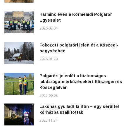
Harminc éves a Körmemdi Polgárőr
Egyesület
2026.02.04.
Fokozott polgárőri jelenlét a Kőszegi-
hegységben
2026.01.20.
Polgárőri jelenlét a biztonságos
labdarúgó-mérkőzésekért Kőszegen és
Kőszegfalván
2025.09.08.
Lakóház gyulladt ki Bőn – egy sérültet
kórházba szállítottak
2025.11.24.