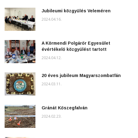
Jubileumi közgyűlés Veleméren
2024.04.16.
A Körmendi Polgárőr Egyesület
évértékelő közgyűlést tartott
2024.04.12.
20 éves jubileum Magyarszombatfán
2024.03.11.
Gránát Kőszegfalván
2024.02.23.