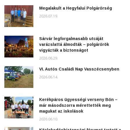
Megalakult a Hegyfalui Polgárőrség
2026.07.19.
Sárvár legforgalmasabb utcáját
varázslattá álmodták – polgárőrök
vigyázták a biztonságot
2026.06.29.
VI. Autós Családi Nap Vasszécsenyben
2026.06.14.
Kerékpáros ügyességi verseny Bőn –
már másodszorra mérettették meg
magukat az iskolások
2026.06.10.
Közlekedésbiztonsági fórumot tartott a