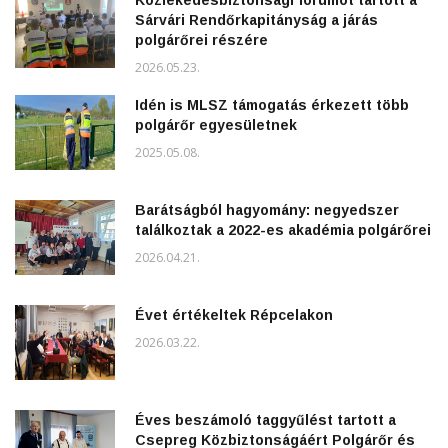
Sárvári Rendőrkapitányság a járás
polgárőrei részére
2026.05.23.
Idén is MLSZ támogatás érkezett több
polgárőr egyesületnek
2025.05.08.
Barátságból hagyomány: negyedszer
találkoztak a 2022-es akadémia polgárőrei
2026.04.21.
Évet értékeltek Répcelakon
2026.03.22.
Éves beszámoló taggyűlést tartott a
Csepreg Közbiztonságáért Polgárőr és