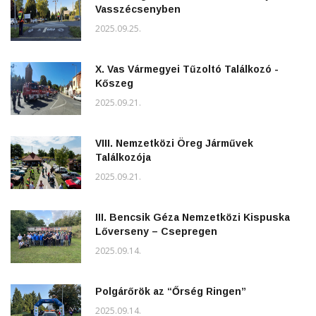
Vasszécsenyben
2025.09.25.
X. Vas Vármegyei Tűzoltó Találkozó -
Kőszeg
2025.09.21.
VIII. Nemzetközi Öreg Járművek
Találkozója
2025.09.21.
III. Bencsik Géza Nemzetközi Kispuska
Lőverseny – Csepregen
2025.09.14.
Polgárőrök az “Őrség Ringen”
2025.09.14.