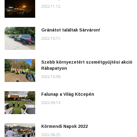
2022.11.12.
Gránátot találtak Sárváron!
2022.10.11.
Szebb környezetért szemétgyűjtési akció
Rábapatyon
2022.10.09.
Falunap a Világ Közepén
2022.09.13.
Körmendi Napok 2022
2022.08.25.