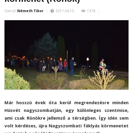
Szerző:
Németh Tibor
2017.04.15.
1378
Már hosszú évek óta kerül megrendezésre minden
Húsvét nagyszombatján, egy különleges szentmise,
ami csak Rönökre jellemző a térségben. Így idén sem
volt kérdéses, újra Nagyszombati fáklyás körmenetet