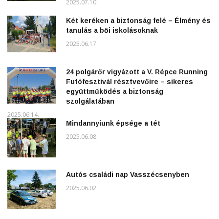
2025.07.10.
Két keréken a biztonság felé – Élmény és
tanulás a bői iskolásoknak
2025.06.17.
24 polgárőr vigyázott a V. Répce Running
Futófesztivál résztvevőire – sikeres
együttműködés a biztonság
szolgálatában
2025.06.14.
Mindannyiunk épsége a tét
2025.06.08.
Autós családi nap Vasszécsenyben
2025.06.02.