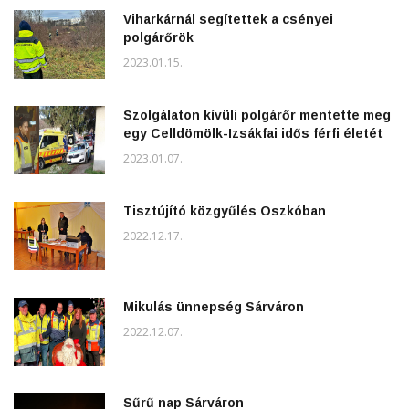
Viharkárnál segítettek a csényei
polgárőrök
2023.01.15.
Szolgálaton kívüli polgárőr mentette meg
egy Celldömölk-Izsákfai idős férfi életét
2023.01.07.
Tisztújító közgyűlés Oszkóban
2022.12.17.
Mikulás ünnepség Sárváron
2022.12.07.
Sűrű nap Sárváron