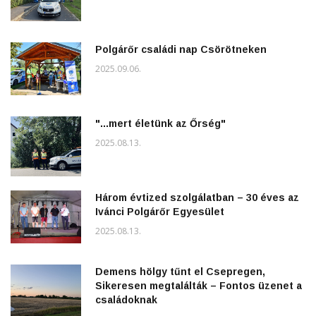
Polgárőr családi nap Csörötneken
2025.09.06.
"...mert életünk az Őrség"
2025.08.13.
Három évtized szolgálatban – 30 éves az
Ivánci Polgárőr Egyesület
2025.08.13.
Demens hölgy tűnt el Csepregen,
Sikeresen megtalálták – Fontos üzenet a
családoknak