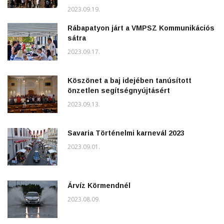
2023.09.19.
Rábapatyon járt a VMPSZ Kommunikációs
sátra
2023.09.17.
Köszönet a baj idejében tanúsított
önzetlen segítségnyújtásért
2023.09.13.
Savaria Történelmi karnevál 2023
2023.09.01.
Árvíz Körmendnél
2023.08.09.