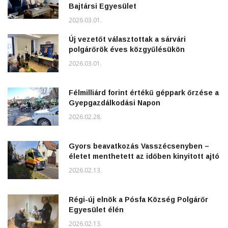
Bajtársi Egyesület
2026.03.01.
Új vezetőt választottak a sárvári
polgárőrök éves közgyűlésükön
2026.03.01.
Félmilliárd forint értékű géppark őrzése a
Gyepgazdálkodási Napon
2026.02.28.
Gyors beavatkozás Vasszécsenyben –
életet menthetett az időben kinyitott ajtó
2026.02.13.
Régi-új elnök a Pósfa Község Polgárőr
Egyesület élén
2026.02.13.