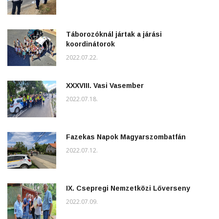
Táborozóknál jártak a járási
koordinátorok
2022.07.22.
XXXVIII. Vasi Vasember
2022.07.18.
Fazekas Napok Magyarszombatfán
2022.07.12.
IX. Csepregi Nemzetközi Lőverseny
2022.07.09.