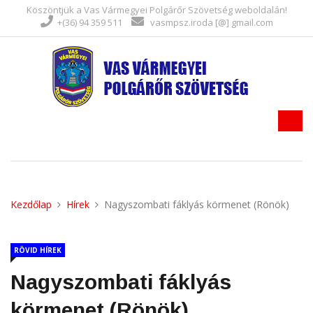
Köszöntjük a Vas Vármegyei Polgárőr Szövetség weboldalán!
+(36) 94 359 511
vasmpsz.iroda [@] gmail.com
Kezdőlap
Hírek
Nagyszombati fáklyás körmenet (Rönök)
RÖVID HÍREK
Nagyszombati fáklyás
körmenet (Rönök)