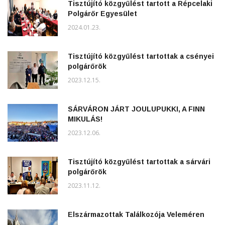
Tisztújító közgyűlést tartott a Répcelaki
Polgárőr Egyesület
2024.01.23.
Tisztújító közgyűlést tartottak a csényei
polgárőrök
2023.12.15.
SÁRVÁRON JÁRT JOULUPUKKI, A FINN
MIKULÁS!
2023.12.06.
Tisztújító közgyűlést tartottak a sárvári
polgárőrök
2023.11.12.
Elszármazottak Találkozója Veleméren