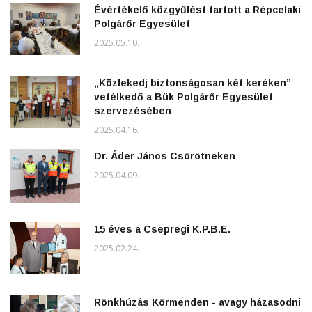
Évértékelő közgyűlést tartott a Répcelaki
Polgárőr Egyesület
2025.05.10.
„Közlekedj biztonságosan két keréken”
vetélkedő a Bük Polgárőr Egyesület
szervezésében
2025.04.16.
Dr. Áder János Csörötneken
2025.04.09.
15 éves a Csepregi K.P.B.E.
2025.02.24.
Rönkhúzás Körmenden - avagy házasodni