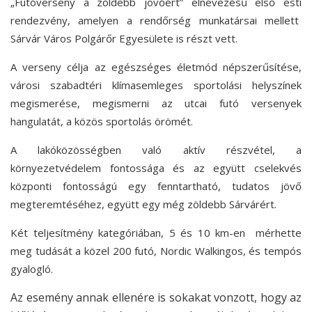
„Futóverseny a zöldebb jövőért” elnevezésű első esti
rendezvény, amelyen a rendőrség munkatársai mellett
Sárvár Város Polgárőr Egyesülete is részt vett.
A verseny célja az egészséges életmód népszerűsítése,
városi szabadtéri klímasemleges sportolási helyszínek
megismerése, megismerni az utcai futó versenyek
hangulatát, a közös sportolás örömét.
A lakóközösségben való aktív részvétel, a
környezetvédelem fontossága és az együtt cselekvés
központi fontosságú egy fenntartható, tudatos jövő
megteremtéséhez, együtt egy még zöldebb Sárvárért.
Két teljesítmény kategóriában, 5 és 10 km-en mérhette
meg tudását a közel 200 futó, Nordic Walkingos, és tempós
gyalogló.
Az esemény annak ellenére is sokakat vonzott, hogy az