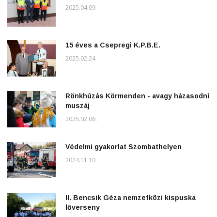
2025.04.09.
15 éves a Csepregi K.P.B.E.
2025.02.24.
Rönkhúzás Körmenden - avagy házasodni
muszáj
2025.02.06.
Védelmi gyakorlat Szombathelyen
2024.11.10.
II. Bencsik Géza nemzetközi kispuska
lőverseny