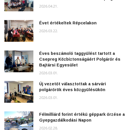
2026.04.21.
Évet értékeltek Répcelakon
2026.03.22.
Éves beszámoló taggyűlést tartott a
Csepreg Közbiztonságáért Polgárőr és
Bajtársi Egyesület
2026.03.01.
Új vezetőt választottak a sárvári
polgárőrök éves közgyűlésükön
2026.03.01.
Félmilliárd forint értékű géppark őrzése a
Gyepgazdálkodási Napon
2026.02.28.