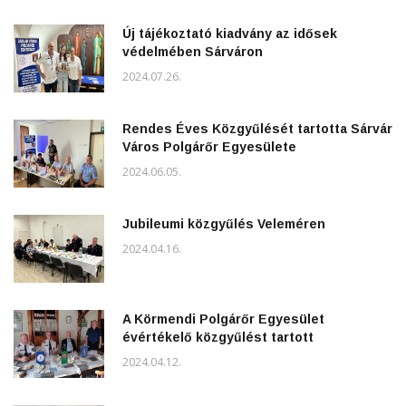
Új tájékoztató kiadvány az idősek
védelmében Sárváron
2024.07.26.
Rendes Éves Közgyűlését tartotta Sárvár
Város Polgárőr Egyesülete
2024.06.05.
Jubileumi közgyűlés Veleméren
2024.04.16.
A Körmendi Polgárőr Egyesület
évértékelő közgyűlést tartott
2024.04.12.