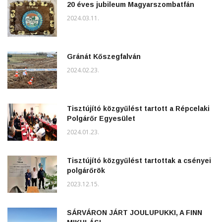
20 éves jubileum Magyarszombatfán
2024.03.11.
Gránát Kőszegfalván
2024.02.23.
Tisztújító közgyűlést tartott a Répcelaki
Polgárőr Egyesület
2024.01.23.
Tisztújító közgyűlést tartottak a csényei
polgárőrök
2023.12.15.
SÁRVÁRON JÁRT JOULUPUKKI, A FINN