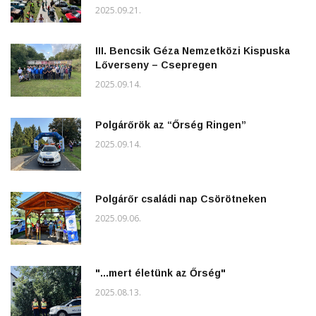
2025.09.21.
III. Bencsik Géza Nemzetközi Kispuska
Lőverseny – Csepregen
2025.09.14.
Polgárőrök az “Őrség Ringen”
2025.09.14.
Polgárőr családi nap Csörötneken
2025.09.06.
"...mert életünk az Őrség"
2025.08.13.