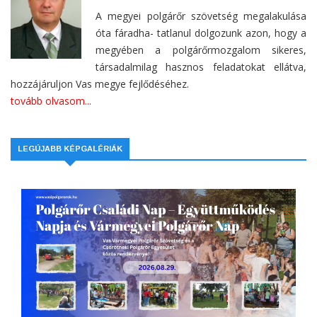
A megyei polgárőr szövetség megalakulása
óta fáradha- tatlanul dolgozunk azon, hogy a
megyében a polgárőrmozgalom sikeres,
társadalmilag hasznos feladatokat ellátva,
hozzájáruljon Vas megye fejlődéséhez.
tovább olvasom...
LEGÚJABB KÉPGALÉRIÁK