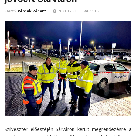
Szerző:
Péntek Róbert
2021.12.31.
1518
Szilveszter előestéjén Sárváron került megrendezésre a