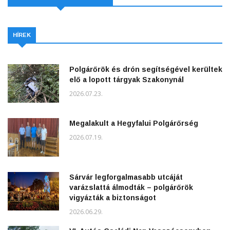
HÍREK
Polgárőrök és drón segítségével kerültek
elő a lopott tárgyak Szakonynál
2026.07.23.
Megalakult a Hegyfalui Polgárőrség
2026.07.19.
Sárvár legforgalmasabb utcáját
varázslattá álmodták – polgárőrök
vigyázták a biztonságot
2026.06.29.