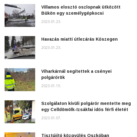
Villamos elosztó oszlopnak ütközött
Bükön egy személygépkocsi
2023.01.23.
Havazás miatti útlezárás Kőszegen
2023.01.23.
Viharkárnál segítettek a csényei
polgárőrök
2023.01.15.
Szolgálaton kívüli polgárőr mentette meg
egy Celldömölk-Izsákfai idős férfi életét
2023.01.07.
Tisztújító közgyűlés Oszkóban