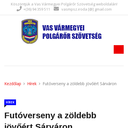
Köszöntjük a Vas Vármegyei Polgárőr Szövetség weboldalán!
+(36) 94 359 511
vasmpsz.iroda [@] gmail.com
Kezdőlap
Hírek
Futóverseny a zöldebb jövőért Sárváron
HÍREK
Futóverseny a zöldebb
jövőért Sárváron