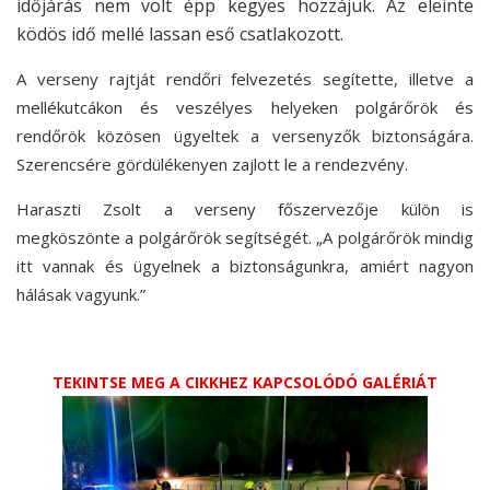
időjárás nem volt épp kegyes hozzájuk. Az eleinte
ködös idő mellé lassan eső csatlakozott.
A verseny rajtját rendőri felvezetés segítette, illetve a
mellékutcákon és veszélyes helyeken polgárőrök és
rendőrök közösen ügyeltek a versenyzők biztonságára.
Szerencsére gördülékenyen zajlott le a rendezvény.
Haraszti Zsolt a verseny főszervezője külön is
megköszönte a polgárőrök segítségét. „A polgárőrök mindig
itt vannak és ügyelnek a biztonságunkra, amiért nagyon
hálásak vagyunk.”
TEKINTSE MEG A CIKKHEZ KAPCSOLÓDÓ GALÉRIÁT