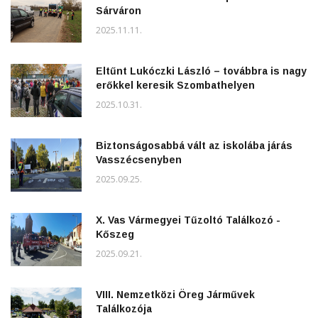
Sárváron
2025.11.11.
Eltűnt Lukóczki László – továbbra is nagy
erőkkel keresik Szombathelyen
2025.10.31.
Biztonságosabbá vált az iskolába járás
Vasszécsenyben
2025.09.25.
X. Vas Vármegyei Tűzoltó Találkozó -
Kőszeg
2025.09.21.
VIII. Nemzetközi Öreg Járművek
Találkozója