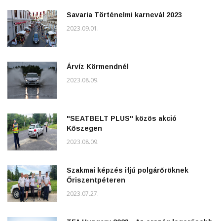
Savaria Történelmi karnevál 2023
2023.09.01.
Árvíz Körmendnél
2023.08.09.
"SEATBELT PLUS" közös akció
Kőszegen
2023.08.09.
Szakmai képzés ifjú polgárőröknek
Őriszentpéteren
2023.07.27.