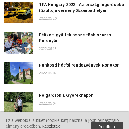
TFA Hungary 2022 - Az ország legerősebb
tűzoltója verseny Szombathelyen
2022.06.20.
Félixért gyűltek össze több százan
Perenyén
2022.06.13.
Pünkösd hétfői rendezvények Rönökön
2022.06.07.
Polgárőrök a Gyereknapon
2022.06.04.
Ez a weboldal sütiket (cookie-kat) használ a jobb felhasználói
5.Veterán Piknik Sárváron
élmény érdekében.
Részletek...
Rendben!