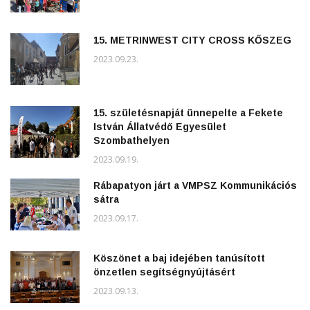
15. METRINWEST CITY CROSS KŐSZEG
2023.09.23.
15. születésnapját ünnepelte a Fekete
István Állatvédő Egyesület
Szombathelyen
2023.09.19.
Rábapatyon járt a VMPSZ Kommunikációs
sátra
2023.09.17.
Köszönet a baj idejében tanúsított
önzetlen segítségnyújtásért
2023.09.13.