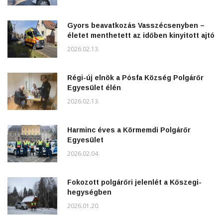
Gyors beavatkozás Vasszécsenyben –
életet menthetett az időben kinyitott ajtó
2026.02.13.
Régi-új elnök a Pósfa Község Polgárőr
Egyesület élén
2026.02.13.
Harminc éves a Körmemdi Polgárőr
Egyesület
2026.02.04.
Fokozott polgárőri jelenlét a Kőszegi-
hegységben
2026.01.20.