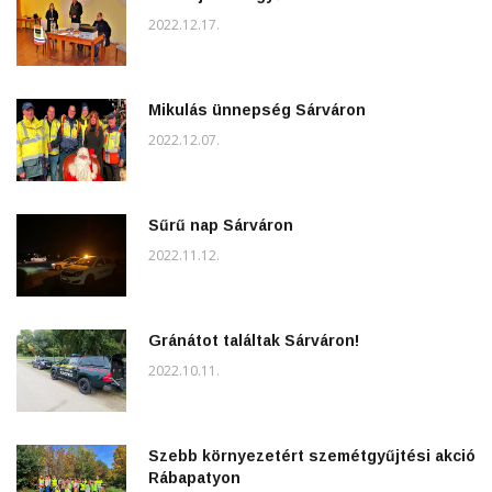
2022.12.17.
Mikulás ünnepség Sárváron
2022.12.07.
Sűrű nap Sárváron
2022.11.12.
Gránátot találtak Sárváron!
2022.10.11.
Szebb környezetért szemétgyűjtési akció
Rábapatyon