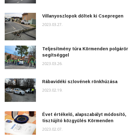
Villanyoszlopok dőltek ki Csepregen
2023.03.27.
Teljesítmény túra Körmenden polgárőr
segítséggel
2023.03.26.
Rábavidéki szlovének rönkhúzása
2023.02.19.
Évet értékelő, alapszabályt módosító,
tisztújító közgyűlés Körmenden
2023.02.07.