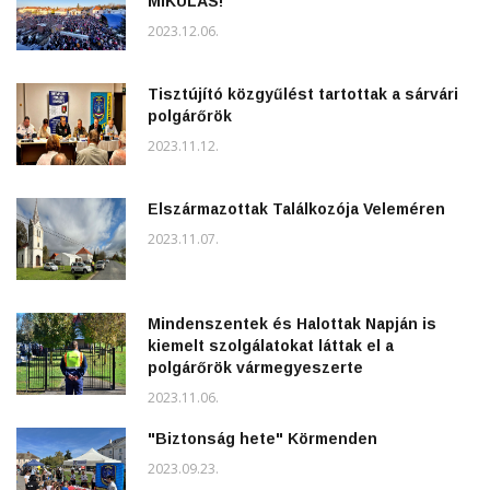
MIKULÁS!
2023.12.06.
Tisztújító közgyűlést tartottak a sárvári
polgárőrök
2023.11.12.
Elszármazottak Találkozója Veleméren
2023.11.07.
Mindenszentek és Halottak Napján is
kiemelt szolgálatokat láttak el a
polgárőrök vármegyeszerte
2023.11.06.
"Biztonság hete" Körmenden
2023.09.23.