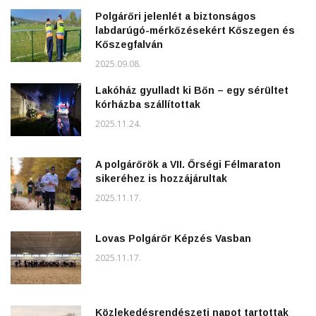
Polgárőri jelenlét a biztonságos
labdarúgó-mérkőzésekért Kőszegen és
Kőszegfalván
2025.09.08.
Lakóház gyulladt ki Bőn – egy sérültet
kórházba szállítottak
2025.11.24.
A polgárőrök a VII. Őrségi Félmaraton
sikeréhez is hozzájárultak
2025.11.17.
Lovas Polgárőr Képzés Vasban
2025.11.17.
Közlekedésrendészeti napot tartottak