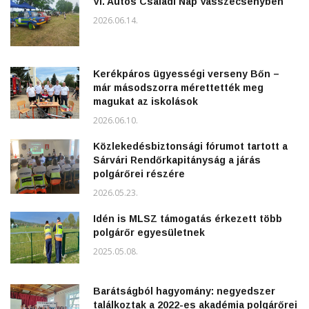
VI. Autós Családi Nap Vasszécsenyben
2026.06.14.
Kerékpáros ügyességi verseny Bőn –
már másodszorra mérettették meg
magukat az iskolások
2026.06.10.
Közlekedésbiztonsági fórumot tartott a
Sárvári Rendőrkapitányság a járás
polgárőrei részére
2026.05.23.
Idén is MLSZ támogatás érkezett több
polgárőr egyesületnek
2025.05.08.
Barátságból hagyomány: negyedszer
találkoztak a 2022-es akadémia polgárőrei