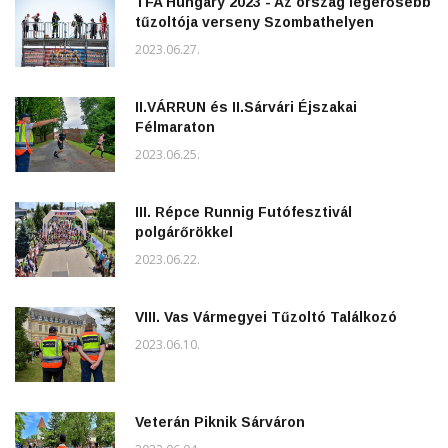
TFA Hungary 2023 - Az ország legerősebb
tűzoltója verseny Szombathelyen
2023.06.27.
II.VÁRRUN és II.Sárvári Éjszakai
Félmaraton
2023.06.25.
III. Répce Runnig Futófesztivál
polgárőrökkel
2023.06.22.
VIII. Vas Vármegyei Tűzoltó Találkozó
2023.06.10.
Veterán Piknik Sárváron