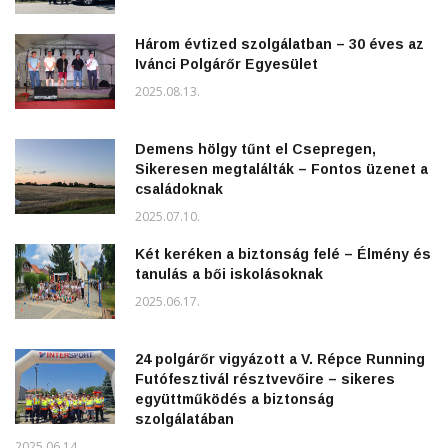
Három évtized szolgálatban – 30 éves az
Ivánci Polgárőr Egyesület
2025.08.13.
Demens hölgy tűnt el Csepregen,
Sikeresen megtalálták – Fontos üzenet a
családoknak
2025.07.10.
Két keréken a biztonság felé – Élmény és
tanulás a bői iskolásoknak
2025.06.17.
24 polgárőr vigyázott a V. Répce Running
Futófesztivál résztvevőire – sikeres
együttműködés a biztonság
szolgálatában
2025.06.14.