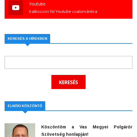
Youtube
Iratkozzon fel Youtube csatornánkra
KERESÉS A HÍREKBEN
ELNÖKI KÖSZÖNTŐ
Köszöntöm a Vas Megyei Polgárőr
Szövetség honlapján!