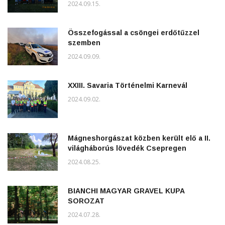
2024.09.15.
Összefogással a csöngei erdőtűzzel
szemben
2024.09.09.
XXIII. Savaria Történelmi Karnevál
2024.09.02.
Mágneshorgászat közben került elő a II.
világháborús lövedék Csepregen
2024.08.25.
BIANCHI MAGYAR GRAVEL KUPA
SOROZAT
2024.07.28.