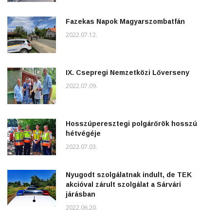
Fazekas Napok Magyarszombatfán
2022.07.12.
IX. Csepregi Nemzetközi Lőverseny
2022.07.09.
Hosszúperesztegi polgárőrök hosszú
hétvégéje
2022.07.03.
Nyugodt szolgálatnak indult, de TEK
akcióval zárult szolgálat a Sárvári
járásban
2022.06.20.