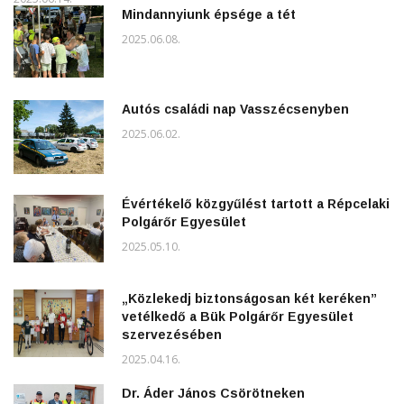
Mindannyiunk épsége a tét
2025.06.08.
Autós családi nap Vasszécsenyben
2025.06.02.
Évértékelő közgyűlést tartott a Répcelaki
Polgárőr Egyesület
2025.05.10.
„Közlekedj biztonságosan két keréken”
vetélkedő a Bük Polgárőr Egyesület
szervezésében
2025.04.16.
Dr. Áder János Csörötneken