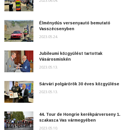
2023.06.04.
Élménydús versenyautó bemutató
Vasszécsenyben
2023.05.24.
Jubileumi közgyűlést tartottak
Vásárosmiskén
2023.05.13.
Sárvári polgárőrök 30 éves közgyűlése
2023.05.13.
44. Tour de Hongrie kerékpárverseny 1.
szakasza Vas vármegyében
2023.05.10.