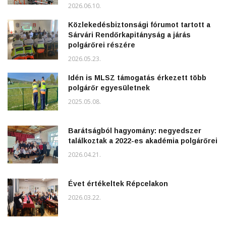
2026.06.10.
Közlekedésbiztonsági fórumot tartott a
Sárvári Rendőrkapitányság a járás
polgárőrei részére
2026.05.23.
Idén is MLSZ támogatás érkezett több
polgárőr egyesületnek
2025.05.08.
Barátságból hagyomány: negyedszer
találkoztak a 2022-es akadémia polgárőrei
2026.04.21.
Évet értékeltek Répcelakon
2026.03.22.