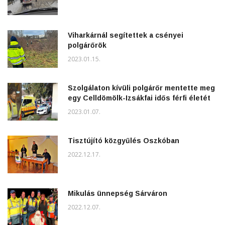
Viharkárnál segítettek a csényei
polgárőrök
2023.01.15.
Szolgálaton kívüli polgárőr mentette meg
egy Celldömölk-Izsákfai idős férfi életét
2023.01.07.
Tisztújító közgyűlés Oszkóban
2022.12.17.
Mikulás ünnepség Sárváron
2022.12.07.