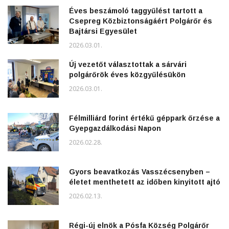
Éves beszámoló taggyűlést tartott a
Csepreg Közbiztonságáért Polgárőr és
Bajtársi Egyesület
2026.03.01.
Új vezetőt választottak a sárvári
polgárőrök éves közgyűlésükön
2026.03.01.
Félmilliárd forint értékű géppark őrzése a
Gyepgazdálkodási Napon
2026.02.28.
Gyors beavatkozás Vasszécsenyben –
életet menthetett az időben kinyitott ajtó
2026.02.13.
Régi-új elnök a Pósfa Község Polgárőr