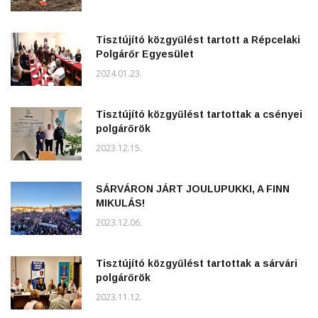
Tisztújító közgyűlést tartott a Répcelaki
Polgárőr Egyesület
2024.01.23.
Tisztújító közgyűlést tartottak a csényei
polgárőrök
2023.12.15.
SÁRVÁRON JÁRT JOULUPUKKI, A FINN
MIKULÁS!
2023.12.06.
Tisztújító közgyűlést tartottak a sárvári
polgárőrök
2023.11.12.