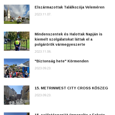
Elszármazottak Találkozója Veleméren
2023.11.07.
Mindenszentek és Halottak Napján is
kiemelt szolgálatokat láttak el a
polgárőrök vármegyeszerte
2023.11.06.
"Biztonság hete" Körmenden
2023.09.23.
15. METRINWEST CITY CROSS KŐSZEG
2023.09.23.
15. születésnapját ünnepelte a Fekete