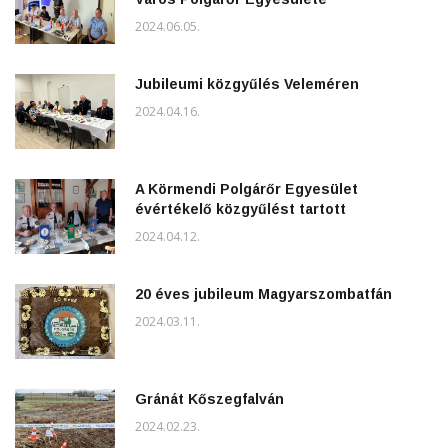
2024.06.05.
Jubileumi közgyűlés Veleméren
2024.04.16.
A Körmendi Polgárőr Egyesület
évértékelő közgyűlést tartott
2024.04.12.
20 éves jubileum Magyarszombatfán
2024.03.11.
Gránát Kőszegfalván
2024.02.23.