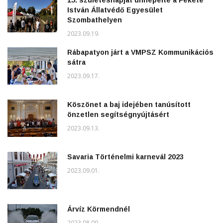
István Állatvédő Egyesület
Szombathelyen
2023.09.19.
Rábapatyon járt a VMPSZ Kommunikációs
sátra
2023.09.17.
Köszönet a baj idejében tanúsított
önzetlen segítségnyújtásért
2023.09.13.
Savaria Történelmi karnevál 2023
2023.09.01.
Árvíz Körmendnél
2023.08.09.