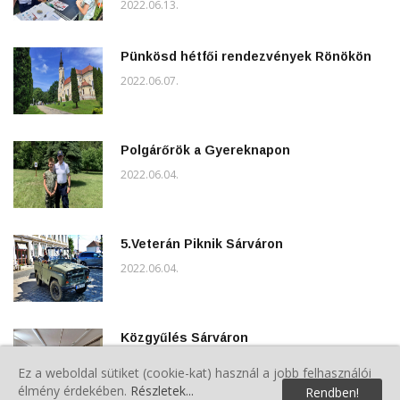
2022.06.13.
Pünkösd hétfői rendezvények Rönökön
2022.06.07.
Polgárőrök a Gyereknapon
2022.06.04.
5.Veterán Piknik Sárváron
2022.06.04.
Közgyűlés Sárváron
2022.06.04.
Ez a weboldal sütiket (cookie-kat) használ a jobb felhasználói
élmény érdekében.
Részletek...
Rendben!