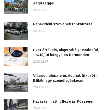
segítséggel
2023.03.26.
Rábavidéki szlovének rönkhúzása
2023.02.19.
Évet értékelő, alapszabályt módosító,
tisztújító közgyűlés Körmenden
2023.02.07.
Villamos elosztó oszlopnak ütközött
Bükön egy személygépkocsi
2023.01.23.
Havazás miatti útlezárás Kőszegen
2023.01.23.