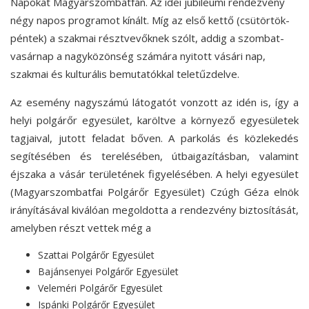
Napokat Magyarszombatfán. Az idei jubileumi rendezvény
négy napos programot kínált. Míg az első kettő (csütörtök-
péntek) a szakmai résztvevőknek szólt, addig a szombat-
vasárnap a nagyközönség számára nyitott vásári nap,
szakmai és kulturális bemutatókkal teletűzdelve.
Az esemény nagyszámú látogatót vonzott az idén is, így a
helyi polgárőr egyesület, karöltve a környező egyesületek
tagjaival, jutott feladat bőven. A parkolás és közlekedés
segítésében és terelésében, útbaigazításban, valamint
éjszaka a vásár területének figyelésében. A helyi egyesület
(Magyarszombatfai Polgárőr Egyesület) Czúgh Géza elnök
irányításával kiválóan megoldotta a rendezvény biztosítását,
amelyben részt vettek még a
Szattai Polgárőr Egyesület
Bajánsenyei Polgárőr Egyesület
Veleméri Polgárőr Egyesület
Ispánki Polgárőr Egyesület