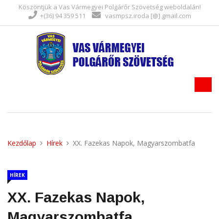
Köszöntjük a Vas Vármegyei Polgárőr Szövetség weboldalán!
+(36) 94 359 511
vasmpsz.iroda [@] gmail.com
Kezdőlap
Hírek
XX. Fazekas Napok, Magyarszombatfa
HÍREK
XX. Fazekas Napok,
Magyarszombatfa