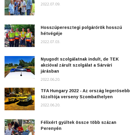
2022.07.09.
Hosszúperesztegi polgárőrök hosszú
hétvégéje
2022.07.03.
Nyugodt szolgálatnak indult, de TEK
akcióval zárult szolgálat a Sárvári
járásban
2022.06.20.
TFA Hungary 2022 - Az ország legerősebb
tűzoltója verseny Szombathelyen
2022.06.20.
Félixért gyűltek össze több százan
Perenyén