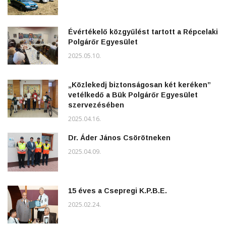
Évértékelő közgyűlést tartott a Répcelaki
Polgárőr Egyesület
2025.05.10.
„Közlekedj biztonságosan két keréken”
vetélkedő a Bük Polgárőr Egyesület
szervezésében
2025.04.16.
Dr. Áder János Csörötneken
2025.04.09.
15 éves a Csepregi K.P.B.E.
2025.02.24.