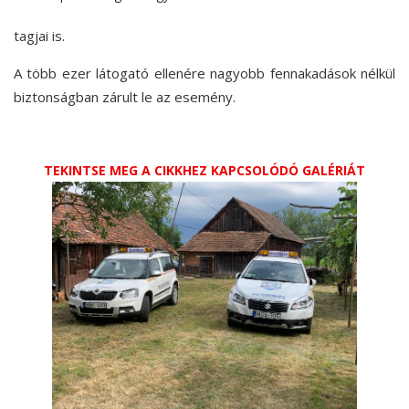
tagjai is.
A több ezer látogató ellenére nagyobb fennakadások nélkül
biztonságban zárult le az esemény.
TEKINTSE MEG A CIKKHEZ KAPCSOLÓDÓ GALÉRIÁT