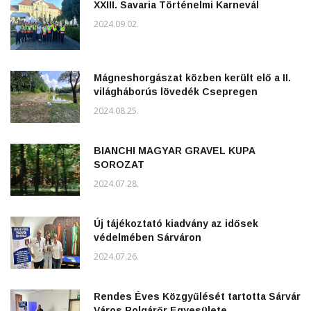
XXIII. Savaria Történelmi Karnevál
2024.09.02.
Mágneshorgászat közben került elő a II.
világháborús lövedék Csepregen
2024.08.25.
BIANCHI MAGYAR GRAVEL KUPA
SOROZAT
2024.07.28.
Új tájékoztató kiadvány az idősek
védelmében Sárváron
2024.07.26.
Rendes Éves Közgyűlését tartotta Sárvár
Város Polgárőr Egyesülete