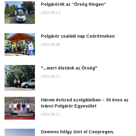
Polgárőrök az “Őrség Ringen”
2025.09.14.
Polgárőr családi nap Csörötneken
2025.09.06.
"...mert életünk az Őrség"
2025.08.13.
Három évtized szolgálatban – 30 éves az
Ivánci Polgárőr Egyesület
2025.08.13.
Demens hölgy tűnt el Csepregen,