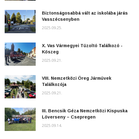
Biztonságosabbá vált az iskolába járás
Vasszécsenyben
2025.09.25.
X. Vas Vármegyei Tűzoltó Találkozó -
Kőszeg
2025.09.21.
VIII. Nemzetközi Öreg Járművek
Találkozója
2025.09.21.
III. Bencsik Géza Nemzetközi Kispuska
Lőverseny – Csepregen
2025.09.14.