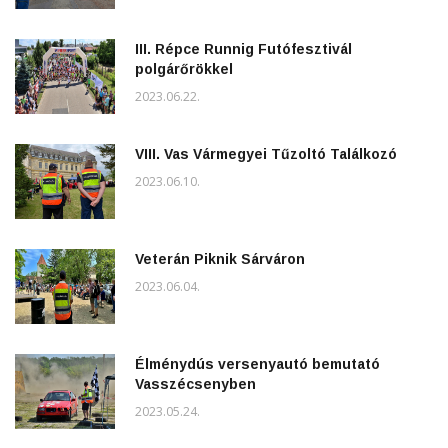
III. Répce Runnig Futófesztivál
polgárőrökkel
2023.06.22.
VIII. Vas Vármegyei Tűzoltó Találkozó
2023.06.10.
Veterán Piknik Sárváron
2023.06.04.
Élménydús versenyautó bemutató
Vasszécsenyben
2023.05.24.