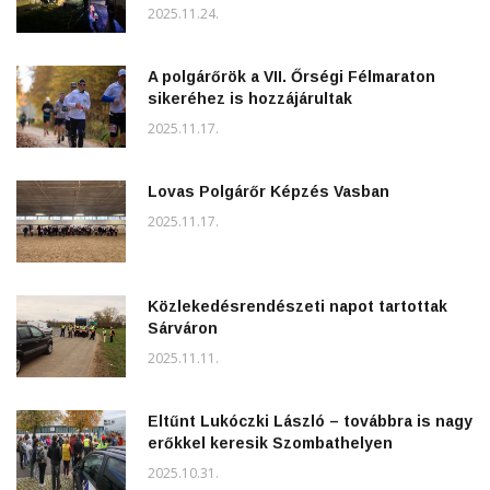
2025.11.24.
A polgárőrök a VII. Őrségi Félmaraton
sikeréhez is hozzájárultak
2025.11.17.
Lovas Polgárőr Képzés Vasban
2025.11.17.
Közlekedésrendészeti napot tartottak
Sárváron
2025.11.11.
Eltűnt Lukóczki László – továbbra is nagy
erőkkel keresik Szombathelyen
2025.10.31.