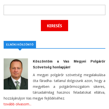
ELNÖKI KÖSZÖNTŐ
Köszöntöm a Vas Megyei Polgárőr
Szövetség honlapján!
A megyei polgárőr szövetség megalakulása
óta fáradha- tatlanul dolgozunk azon, hogy a
megyében a polgárőrmozgalom sikeres,
társadalmilag hasznos feladatokat ellátva,
hozzájáruljon Vas megye fejlődéséhez.
tovább olvasom...