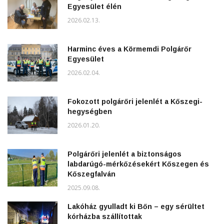
Egyesület élén
2026.02.13.
Harminc éves a Körmemdi Polgárőr
Egyesület
2026.02.04.
Fokozott polgárőri jelenlét a Kőszegi-
hegységben
2026.01.20.
Polgárőri jelenlét a biztonságos
labdarúgó-mérkőzésekért Kőszegen és
Kőszegfalván
2025.09.08.
Lakóház gyulladt ki Bőn – egy sérültet
kórházba szállítottak