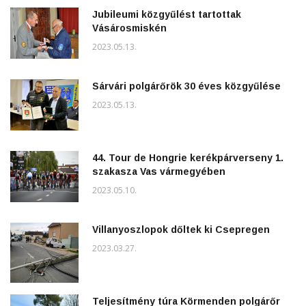
Jubileumi közgyűlést tartottak
Vásárosmiskén
2023.05.13.
Sárvári polgárőrök 30 éves közgyűlése
2023.05.13.
44. Tour de Hongrie kerékpárverseny 1.
szakasza Vas vármegyében
2023.05.10.
Villanyoszlopok dőltek ki Csepregen
2023.03.27.
Teljesítmény túra Körmenden polgárőr