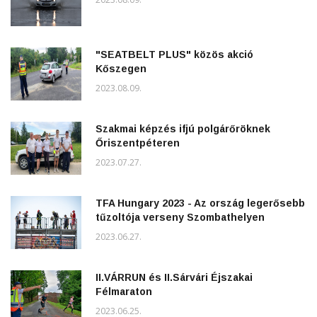
"SEATBELT PLUS" közös akció
Kőszegen
2023.08.09.
Szakmai képzés ifjú polgárőröknek
Őriszentpéteren
2023.07.27.
TFA Hungary 2023 - Az ország legerősebb
tűzoltója verseny Szombathelyen
2023.06.27.
II.VÁRRUN és II.Sárvári Éjszakai
Félmaraton
2023.06.25.