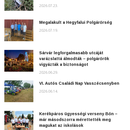
2026.07.23.
Megalakult a Hegyfalui Polgárőrség
2026.07.19.
Sárvár legforgalmasabb utcáját
varázslattá álmodták – polgárőrök
vigyázták a biztonságot
2026.06.29.
VI. Autós Családi Nap Vasszécsenyben
2026.06.14.
Kerékpáros ügyességi verseny Bőn –
már másodszorra mérettették meg
magukat az iskolások