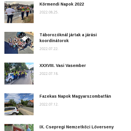
Körmendi Napok 2022
2022.08.25.
Táborozóknál jártak a járási
koordinátorok
2022.07.22.
XXXVIII. Vasi Vasember
2022.07.18.
Fazekas Napok Magyarszombatfán
2022.07.12.
IX. Csepregi Nemzetközi Lőverseny