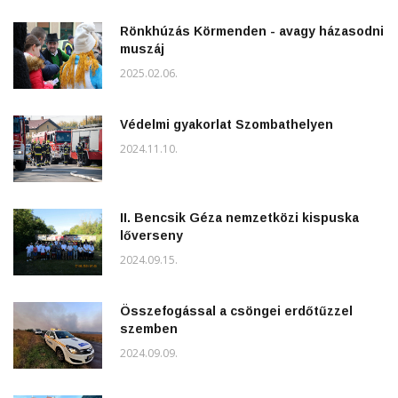
Rönkhúzás Körmenden - avagy házasodni
muszáj
2025.02.06.
Védelmi gyakorlat Szombathelyen
2024.11.10.
II. Bencsik Géza nemzetközi kispuska
lőverseny
2024.09.15.
Összefogással a csöngei erdőtűzzel
szemben
2024.09.09.