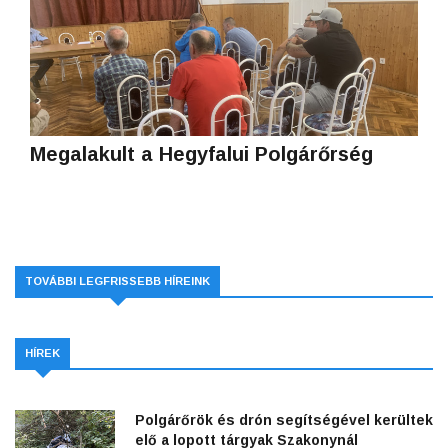
Megalakult a Hegyfalui Polgárőrség
TOVÁBBI LEGFRISSEBB HÍREINK
HÍREK
Polgárőrök és drón segítségével kerültek
elő a lopott tárgyak Szakonynál