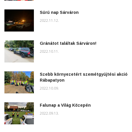
Sűrű nap Sárváron
2022.11.12.
Gránátot találtak Sárváron!
2022.10.11.
Szebb környezetért szemétgyűjtési akció
Rábapatyon
2022.10.09.
Falunap a Világ Közepén
2022.09.13.