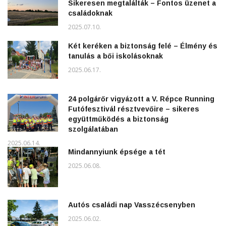
Sikeresen megtalálták – Fontos üzenet a
családoknak
2025.07.10.
Két keréken a biztonság felé – Élmény és
tanulás a bői iskolásoknak
2025.06.17.
24 polgárőr vigyázott a V. Répce Running
Futófesztivál résztvevőire – sikeres
együttműködés a biztonság
szolgálatában
2025.06.14.
Mindannyiunk épsége a tét
2025.06.08.
Autós családi nap Vasszécsenyben
2025.06.02.