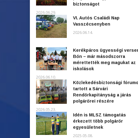
biztonságot
2026.06.29.
VI. Autós Családi Nap
Vasszécsenyben
2026.06.14.
Kerékpáros ügyességi verse
Bőn – már másodszorra
mérettették meg magukat az
iskolások
2026.06.10.
Közlekedésbiztonsági fórum
tartott a Sárvári
Rendőrkapitányság a járás
polgárőrei részére
2026.05.23.
Idén is MLSZ támogatás
érkezett több polgárőr
egyesületnek
2025.05.08.