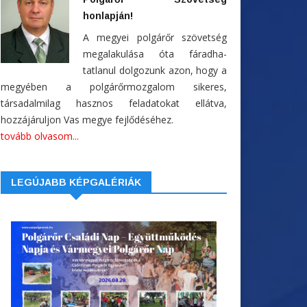
honlapján!
A megyei polgárőr szövetség
megalakulása óta fáradha-
tatlanul dolgozunk azon, hogy a
megyében a polgárőrmozgalom sikeres,
társadalmilag hasznos feladatokat ellátva,
hozzájáruljon Vas megye fejlődéséhez.
tovább olvasom...
LEGÚJABB KÉPGALÉRIÁK