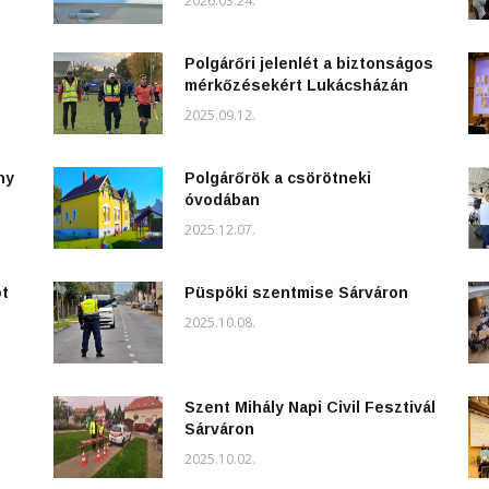
2026.03.24.
Polgárőri jelenlét a biztonságos
mérkőzésekért Lukácsházán
2025.09.12.
ny
Polgárőrök a csörötneki
óvodában
2025.12.07.
ot
Püspöki szentmise Sárváron
2025.10.08.
Szent Mihály Napi Civil Fesztivál
Sárváron
2025.10.02.