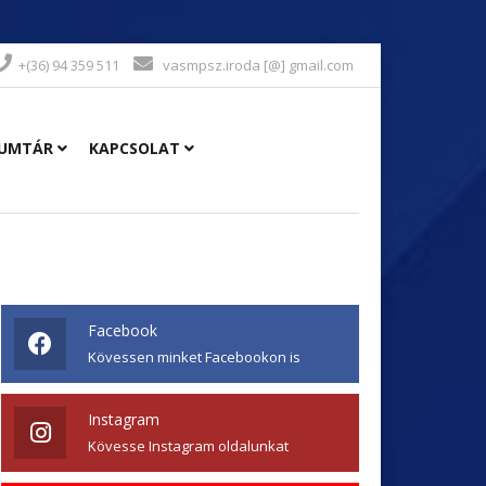
+(36) 94 359 511
vasmpsz.iroda [@] gmail.com
UMTÁR
KAPCSOLAT
Facebook
Kövessen minket Facebookon is
Instagram
Kövesse Instagram oldalunkat