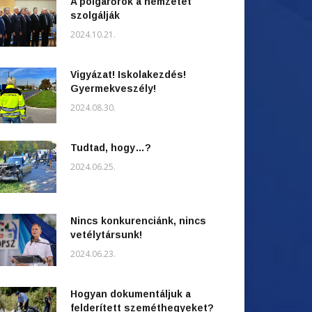
A polgárőrök a nemzetet
szolgálják
2024.10.21.
Vigyázat! Iskolakezdés!
Gyermekveszély!
2024.08.30.
Tudtad, hogy…?
2024.06.25.
Nincs konkurenciánk, nincs
vetélytársunk!
2024.06.23.
Hogyan dokumentáljuk a
felderített szeméthegyeket?