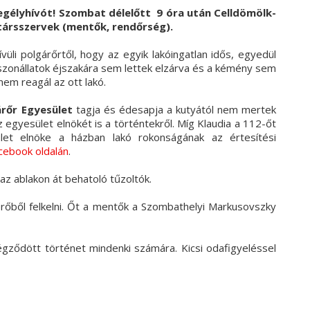
segélyhívót! Szombat délelőtt
9 óra után Celldömölk-
 társszervek (mentők, rendőrség).
üli polgárőrtől, hogy az egyik lakóingatlan idős, egyedül
aszonállatok éjszakára sem lettek elzárva és a kémény sem
nem reagál az ott lakó.
rőr Egyesület
tagja és édesapja a kutyától nem mertek
 egyesület elnökét is a történtekről. Míg Klaudia a 112-őt
let elnöke a házban lakó rokonságának az értesítési
acebook oldalán
.
 az ablakon át behatoló tűzoltók.
erőből felkelni. Őt a mentők a Szombathelyi Markusovszky
gződött történet mindenki számára. Kicsi odafigyeléssel