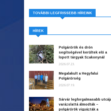
TOVÁBBI LEGFRISSEBB HÍREINK
HÍREK
Polgárőrök és drón
segítségével kerültek elő a
lopott tárgyak Szakonynál
2026.07.23.
Megalakult a Hegyfalui
Polgárőrség
2026.07.19.
Sárvár legforgalmasabb utcáj
varázslattá álmodták –
polgárőrök vigyázták a