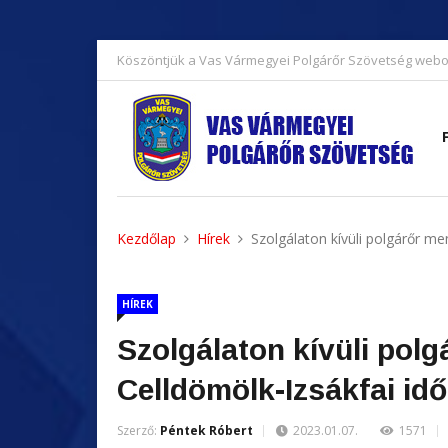
Köszöntjük a Vas Vármegyei Polgárőr Szövetség webo
Kezdőlap
Hírek
Szolgálaton kívüli polgárőr me
HÍREK
Szolgálaton kívüli pol
Celldömölk-Izsákfai idős
Szerző:
Péntek Róbert
2023.01.07.
1571