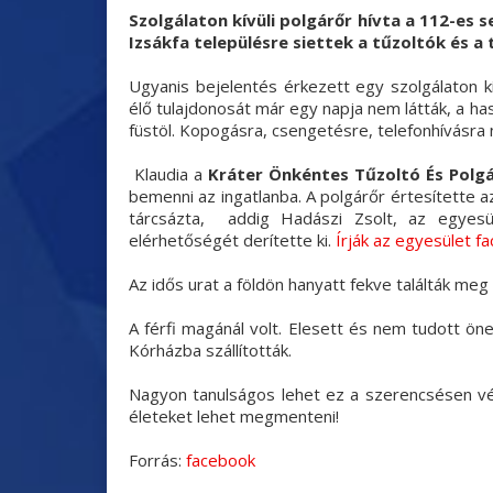
Szolgálaton kívüli polgárőr hívta a 112-es 
Izsákfa településre siettek a tűzoltók és a
Ugyanis bejelentés érkezett egy szolgálaton kív
élő tulajdonosát már egy napja nem látták, a h
füstöl. Kopogásra, csengetésre, telefonhívásra 
Klaudia a
Kráter Önkéntes Tűzoltó És Polgá
bemenni az ingatlanba. A polgárőr értesítette az
tárcsázta,
addig Hadászi Zsolt, az egyesü
elérhetőségét derítette ki.
Írják az egyesület f
Az idős urat a földön hanyatt fekve találták meg
A férfi magánál volt. Elesett és nem tudott ön
Kórházba szállították.
Nagyon tanulságos lehet ez a szerencsésen vé
életeket lehet megmenteni!
Forrás:
facebook