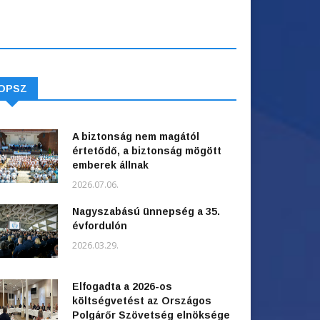
OPSZ
A biztonság nem magától
értetődő, a biztonság mögött
emberek állnak
2026.07.06.
Nagyszabású ünnepség a 35.
évfordulón
2026.03.29.
Elfogadta a 2026-os
költségvetést az Országos
Polgárőr Szövetség elnöksége