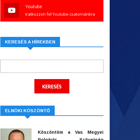
Youtube
Iratkozzon fel Youtube csatornánkra
KERESÉS A HÍREKBEN
ELNÖKI KÖSZÖNTŐ
Köszöntöm a Vas Megyei
Polgárőr Szövetség