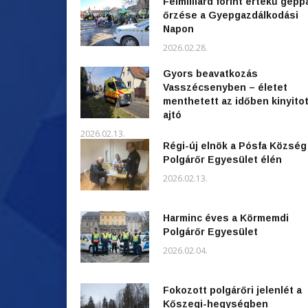
Félmilliárd forint értékű gépp
őrzése a Gyepgazdálkodási
Napon
2026.02.28.
Gyors beavatkozás
Vasszécsenyben – életet
menthetett az időben kinyitot
ajtó
2026.02.13.
Régi-új elnök a Pósfa Község
Polgárőr Egyesület élén
2026.02.13.
Harminc éves a Körmemdi
Polgárőr Egyesület
2026.02.04.
Fokozott polgárőri jelenlét a
Kőszegi-hegységben