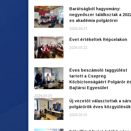
Barátságból hagyomány:
negyedszer találkoztak a 202
es akadémia polgárőrei
2026.04.21.
Évet értékeltek Répcelakon
2026.03.22.
Éves beszámoló taggyűlést
tartott a Csepreg
Közbiztonságáért Polgárőr é
Bajtársi Egyesület
2026.03.01.
Új vezetőt választottak a sárv
polgárőrök éves közgyűlésü
2026.03.01.