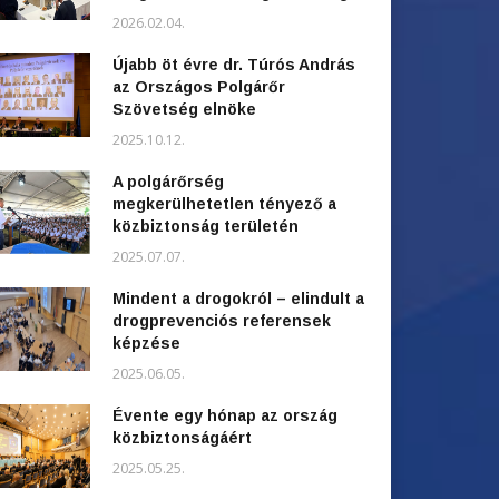
2026.02.04.
Újabb öt évre dr. Túrós András
az Országos Polgárőr
Szövetség elnöke
2025.10.12.
A polgárőrség
megkerülhetetlen tényező a
közbiztonság területén
2025.07.07.
Mindent a drogokról – elindult a
drogprevenciós referensek
képzése
2025.06.05.
Évente egy hónap az ország
közbiztonságáért
2025.05.25.