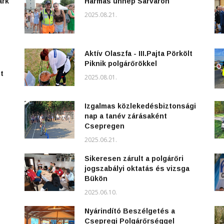
ark
Hármas ünnep Sárváron
2025.08.21.
Aktív Olaszfa - III.Pajta Pörkölt
Piknik polgárőrökkel
t
2025.08.01.
Izgalmas közlekedésbiztonsági
nap a tanév zárásaként
Csepregen
2025.06.21.
Sikeresen zárult a polgárőri
jogszabályi oktatás és vizsga
Bükön
2025.06.10.
Nyárindító Beszélgetés a
Csepregi Polgárőrséggel