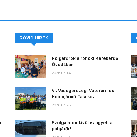
RÖVID HÍREK
Polgárőrök a rönöki Kerekerdő
Óvodában
2026.06.14.
VI. Vasegerszegi Veterán- és
Hobbijármű Találkoz
2026.04.26.
át
Szolgálaton kívül is figyelt a
polgárőr!