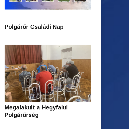
Polgárőr Családi Nap
Megalakult a Hegyfalui
Polgárőrség