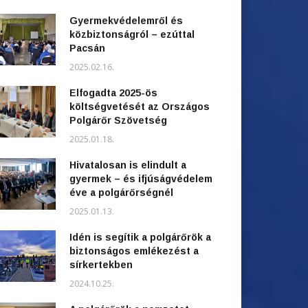
Gyermekvédelemről és
közbiztonságról – ezúttal
Pacsán
2025.02.16.
Elfogadta 2025-ös
költségvetését az Országos
Polgárőr Szövetség
2025.01.18.
Hivatalosan is elindult a
gyermek – és ifjúságvédelem
éve a polgárőrségnél
2025.01.13.
Idén is segítik a polgárőrök a
biztonságos emlékezést a
sírkertekben
2024.10.25.