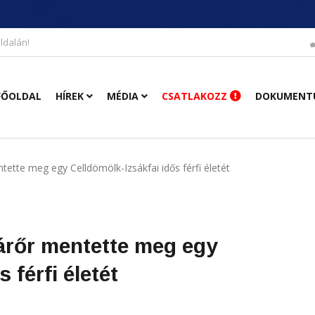
ldalán!
FŐOLDAL
HÍREK
MÉDIA
CSATLAKOZZ
DOKUMENT
ntette meg egy Celldömölk-Izsákfai idős férfi életét
gárőr mentette meg egy
 férfi életét