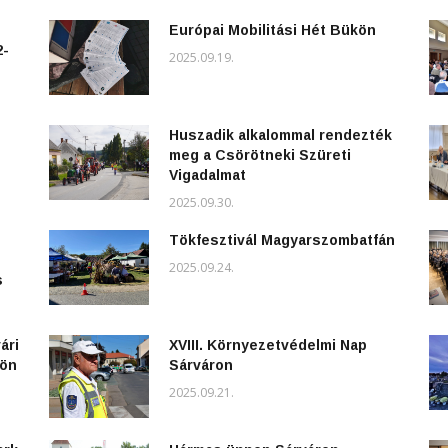
Európai Mobilitási Hét Bükön
2-
2025.09.19.
Huszadik alkalommal rendezték
meg a Csörötneki Szüreti
Vigadalmat
2025.09.30.
Tökfesztivál Magyarszombatfán
2025.09.24.
s
ári
XVIII. Környezetvédelmi Nap
kön
Sárváron
2025.09.21.