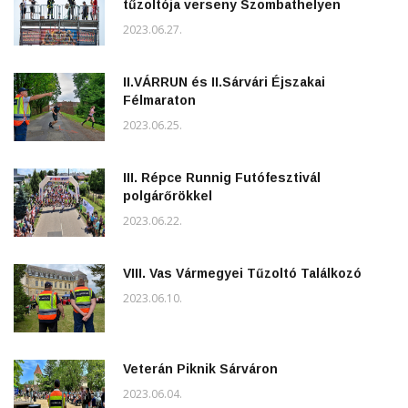
tűzoltója verseny Szombathelyen
2023.06.27.
II.VÁRRUN és II.Sárvári Éjszakai
Félmaraton
2023.06.25.
III. Répce Runnig Futófesztivál
polgárőrökkel
2023.06.22.
VIII. Vas Vármegyei Tűzoltó Találkozó
2023.06.10.
Veterán Piknik Sárváron
2023.06.04.