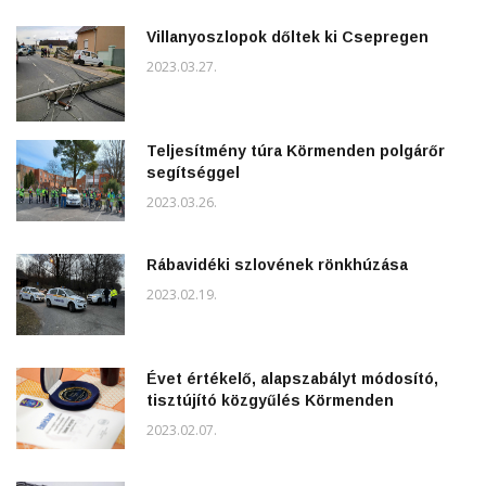
Villanyoszlopok dőltek ki Csepregen
2023.03.27.
Teljesítmény túra Körmenden polgárőr
segítséggel
2023.03.26.
Rábavidéki szlovének rönkhúzása
2023.02.19.
Évet értékelő, alapszabályt módosító,
tisztújító közgyűlés Körmenden
2023.02.07.