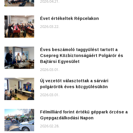
2026.04.21.
Évet értékeltek Répcelakon
2026.03.22.
Éves beszámoló taggyűlést tartott a
Csepreg Közbiztonságáért Polgárőr és
Bajtársi Egyesület
2026.03.01.
Új vezetőt választottak a sárvári
polgárőrök éves közgyűlésükön
2026.03.01.
Félmilliárd forint értékű géppark őrzése a
Gyepgazdálkodási Napon
2026.02.28.