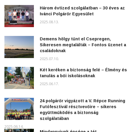
Három évtized szolgálatban – 30 éves az
Ivánci Polgárőr Egyesület
2025.08.13.
Demens hölgy tűnt el Csepregen,
Sikeresen megtalálták – Fontos üzenet a
családoknak
2025.07.10.
Két keréken a biztonság felé – Élmény és
tanulás a bői iskolásoknak
2025.06.17.
24 polgárőr vigyázott a V. Répce Running
Futófesztivál résztvevőire – sikeres
együttműködés a biztonság
szolgálatában
2025.06.14.
Mindannyiunk épsége a tét