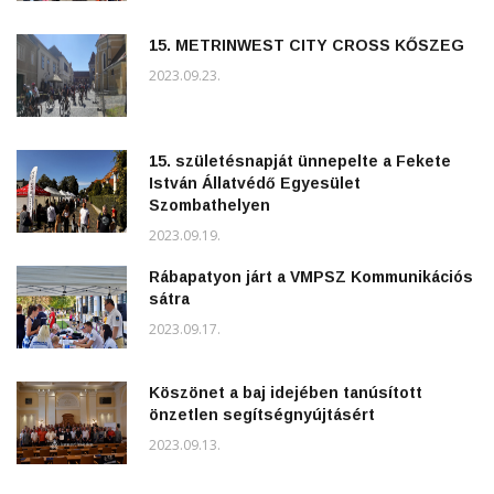
15. METRINWEST CITY CROSS KŐSZEG
2023.09.23.
15. születésnapját ünnepelte a Fekete
István Állatvédő Egyesület
Szombathelyen
2023.09.19.
Rábapatyon járt a VMPSZ Kommunikációs
sátra
2023.09.17.
Köszönet a baj idejében tanúsított
önzetlen segítségnyújtásért
2023.09.13.