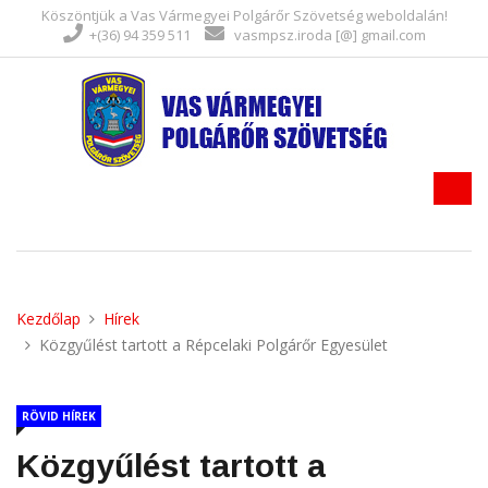
Köszöntjük a Vas Vármegyei Polgárőr Szövetség weboldalán!
+(36) 94 359 511
vasmpsz.iroda [@] gmail.com
Kezdőlap
Hírek
Közgyűlést tartott a Répcelaki Polgárőr Egyesület
RÖVID HÍREK
Közgyűlést tartott a