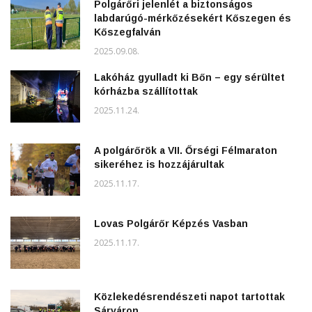
Polgárőri jelenlét a biztonságos
labdarúgó-mérkőzésekért Kőszegen és
Kőszegfalván
2025.09.08.
Lakóház gyulladt ki Bőn – egy sérültet
kórházba szállítottak
2025.11.24.
A polgárőrök a VII. Őrségi Félmaraton
sikeréhez is hozzájárultak
2025.11.17.
Lovas Polgárőr Képzés Vasban
2025.11.17.
Közlekedésrendészeti napot tartottak
Sárváron