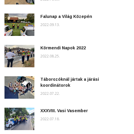
Falunap a Világ Közepén
2022.09.13.
Körmendi Napok 2022
2022.08.25.
Táborozóknál jártak a járási
koordinátorok
2022.07.22.
XXXVIII. Vasi Vasember
2022.07.18.