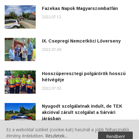
Fazekas Napok Magyarszombatfán
2022.07.12.
IX. Csepregi Nemzetközi Lőverseny
2022.07.09.
Hosszúperesztegi polgárőrök hosszú
hétvégéje
2022.07.03.
Nyugodt szolgálatnak indult, de TEK
akcióval zárult szolgálat a Sárvári
járásban
2022.06.20.
Ez a weboldal sütiket (cookie-kat) használ a jobb felhasználói
élmény érdekében.
Részletek...
Rendben!
TFA Hungary 2022 - Az ország legerősebb