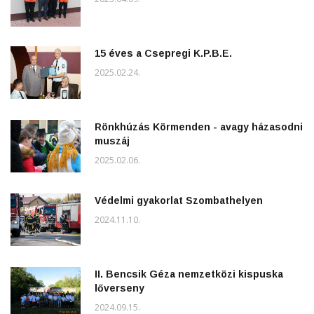
15 éves a Csepregi K.P.B.E.
2025.02.24.
Rönkhúzás Körmenden - avagy házasodni
muszáj
2025.02.06.
Védelmi gyakorlat Szombathelyen
2024.11.10.
II. Bencsik Géza nemzetközi kispuska
lőverseny
2024.09.15.