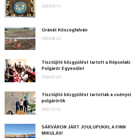
2024.03.11.
Gránát Kőszegfalván
2024.02.23.
Tisztújító közgyűlést tartott a Répcelaki
Polgárőr Egyesület
2024.01.23.
Tisztújító közgyűlést tartottak a csényei
polgárőrök
2023.12.15.
SÁRVÁRON JÁRT JOULUPUKKI, A FINN
MIKULÁS!