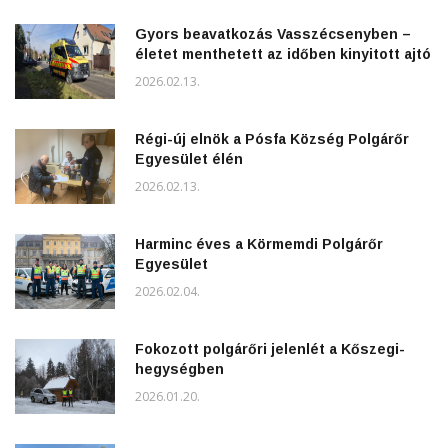
Gyors beavatkozás Vasszécsenyben –
életet menthetett az időben kinyitott ajtó
2026.02.13.
Régi-új elnök a Pósfa Község Polgárőr
Egyesület élén
2026.02.13.
Harminc éves a Körmemdi Polgárőr
Egyesület
2026.02.04.
Fokozott polgárőri jelenlét a Kőszegi-
hegységben
2026.01.20.