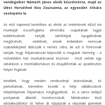
vendégeiket Németh János elnök köszöntötte, majd az
ülést Horváthné Kiss Zsuzsanna, az egyesület titkára
vezényelte le.
Az első napirend keretében az elnök az önkéntesek előző évi
munkáját összefoglalva elmondta: csapatának tagjai
küldetésüknek tartják lakóhelyük nyugalmának
megőrzését, védelmét, ennek érdekében nemcsak
szabadidejüket áldozzák e nemes célra, de azt is fontosnak
tartják, hogy folyamatosan képezzék is magukat. Nemrég – a
művelődési ház munkatársaival közösen - részt vettek egy
oktatáson a mentőállomáson és elsajátították az újraélesztés
helyes fogásait.
Amellett, hogy minden rendezvényt biztosítanak, és
parkoltatnak, kiemelten kezelik a helyi vállalkozások
telephelyeinek folyamatos megfigyelését, és a város belépő
pontjainak állandó monitorozását. Mindezeken kívül
iskolakezdéskor öt héten át vigyáznak a répcelaki gyerekek