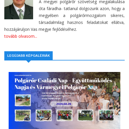
A megyei polgárőr szövetség megalakulása
óta fáradha- tatlanul dolgozunk azon, hogy a
megyében a polgárőrmozgalom sikeres,
társadalmilag hasznos feladatokat ellátva,
hozzájáruljon Vas megye fejlődéséhez.
tovább olvasom...
LEGÚJABB KÉPGALÉRIÁK