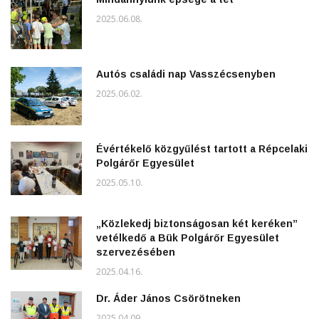
2025.06.08.
Autós családi nap Vasszécsenyben
2025.06.02.
Évértékelő közgyűlést tartott a Répcelaki
Polgárőr Egyesület
2025.05.10.
„Közlekedj biztonságosan két keréken”
vetélkedő a Bük Polgárőr Egyesület
szervezésében
2025.04.16.
Dr. Áder János Csörötneken
2025.04.09.