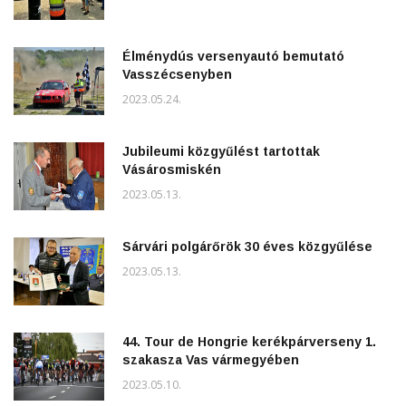
Élménydús versenyautó bemutató
Vasszécsenyben
2023.05.24.
Jubileumi közgyűlést tartottak
Vásárosmiskén
2023.05.13.
Sárvári polgárőrök 30 éves közgyűlése
2023.05.13.
44. Tour de Hongrie kerékpárverseny 1.
szakasza Vas vármegyében
2023.05.10.