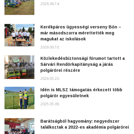
2026.06.14.
Kerékpáros ügyességi verseny Bőn –
már másodszorra mérettették meg
magukat az iskolások
2026.06.10.
Közlekedésbiztonsági fórumot tartott a
Sárvári Rendőrkapitányság a járás
polgárőrei részére
2026.05.23.
Idén is MLSZ támogatás érkezett több
polgárőr egyesületnek
2025.05.08.
Barátságból hagyomány: negyedszer
találkoztak a 2022-es akadémia polgárőrei