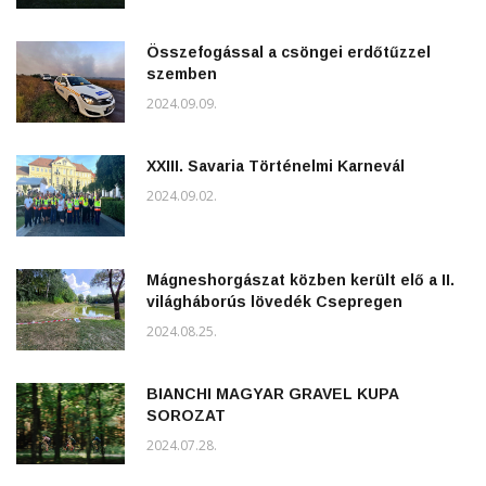
Összefogással a csöngei erdőtűzzel
szemben
2024.09.09.
XXIII. Savaria Történelmi Karnevál
2024.09.02.
Mágneshorgászat közben került elő a II.
világháborús lövedék Csepregen
2024.08.25.
BIANCHI MAGYAR GRAVEL KUPA
SOROZAT
2024.07.28.