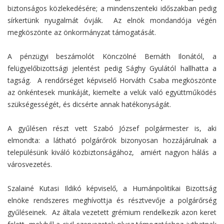
biztonságos közlekedésére; a mindenszenteki időszakban pedig
sírkertünk nyugalmát óvják. Az elnök mondandója végén
megköszönte az önkormányzat támogatását.
A pénzügyi beszámolót Könczölné Bernáth Ilonától, a
felügyelőbizottsági jelentést pedig Sághy Gyulától hallhatta a
tagság. A rendőrséget képviselő Horváth Csaba megköszönte
az önkéntesek munkáját, kiemelte a velük való együttműködés
szükségességét, és dicsérte annak hatékonyságát.
A gyűlésen részt vett Szabó József polgármester is, aki
elmondta: a látható polgárőrök bizonyosan hozzájárulnak a
településünk kiváló közbiztonságához, amiért nagyon hálás a
városvezetés.
Szalainé Kutasi Ildikó képviselő, a Humánpolitikai Bizottság
elnöke rendszeres meghívottja és résztvevője a polgárőrség
gyűléseinek. Az általa vezetett grémium rendelkezik azon keret