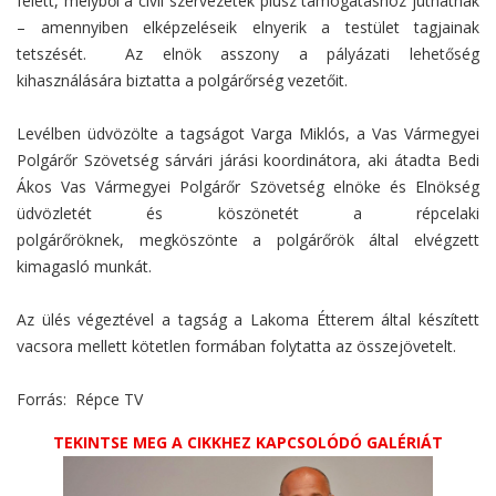
felett, melyből a civil szervezetek plusz támogatáshoz juthatnak
– amennyiben elképzeléseik elnyerik a testület tagjainak
tetszését. Az elnök asszony a pályázati lehetőség
kihasználására biztatta a polgárőrség vezetőit.
Levélben üdvözölte a tagságot Varga Miklós, a Vas Vármegyei
Polgárőr Szövetség sárvári járási koordinátora, aki átadta Bedi
Ákos Vas Vármegyei Polgárőr Szövetség elnöke és Elnökség
üdvözletét és köszönetét a répcelaki
polgárőröknek, megköszönte a polgárőrök által elvégzett
kimagasló munkát.
Az ülés végeztével a tagság a Lakoma Étterem által készített
vacsora mellett kötetlen formában folytatta az összejövetelt.
Forrás: Répce TV
TEKINTSE MEG A CIKKHEZ KAPCSOLÓDÓ GALÉRIÁT