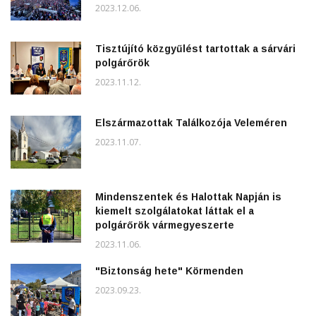
2023.12.06.
Tisztújító közgyűlést tartottak a sárvári
polgárőrök
2023.11.12.
Elszármazottak Találkozója Veleméren
2023.11.07.
Mindenszentek és Halottak Napján is
kiemelt szolgálatokat láttak el a
polgárőrök vármegyeszerte
2023.11.06.
"Biztonság hete" Körmenden
2023.09.23.