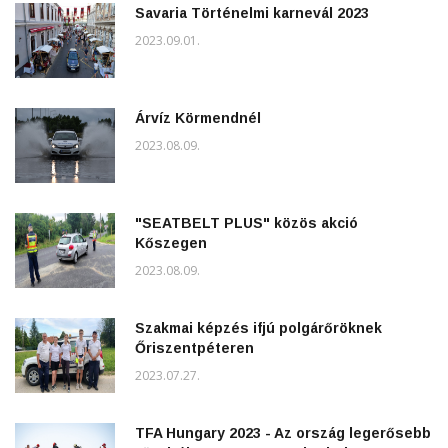
Savaria Történelmi karnevál 2023
2023.09.01.
Árvíz Körmendnél
2023.08.09.
"SEATBELT PLUS" közös akció
Kőszegen
2023.08.09.
Szakmai képzés ifjú polgárőröknek
Őriszentpéteren
2023.07.27.
TFA Hungary 2023 - Az ország legerősebb