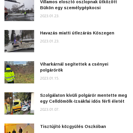
Villamos elosztó oszlopnak ütközött
Bükön egy személygépkocsi
2023.01.23.
Havazás miatti útlezárás Kőszegen
2023.01.23.
Viharkárnál segítettek a csényei
polgárőrök
2023.01.15.
Szolgálaton kívüli polgárőr mentette meg
egy Celldömölk-Izsákfai idős férfi életét
2023.01.07.
Tisztújító közgyűlés Oszkóban