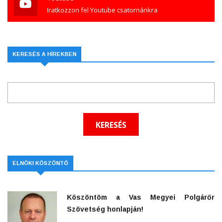
Iratkozzon fel Youtube csatornánkra
KERESÉS A HÍREKBEN
ELNÖKI KÖSZÖNTŐ
Köszöntöm a Vas Megyei Polgárőr
Szövetség honlapján!