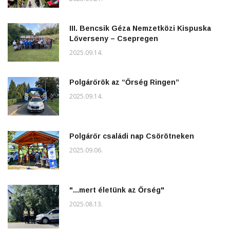
III. Bencsik Géza Nemzetközi Kispuska
Lőverseny – Csepregen
2025.09.14.
Polgárőrök az “Őrség Ringen”
2025.09.14.
Polgárőr családi nap Csörötneken
2025.09.06.
"...mert életünk az Őrség"
2025.08.13.