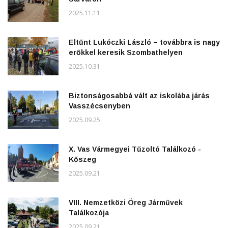
2025.11.11.
Eltűnt Lukóczki László – továbbra is nagy
erőkkel keresik Szombathelyen
2025.10.31.
Biztonságosabbá vált az iskolába járás
Vasszécsenyben
2025.09.25.
X. Vas Vármegyei Tűzoltó Találkozó -
Kőszeg
2025.09.21.
VIII. Nemzetközi Öreg Járművek
Találkozója
2025.09.21.