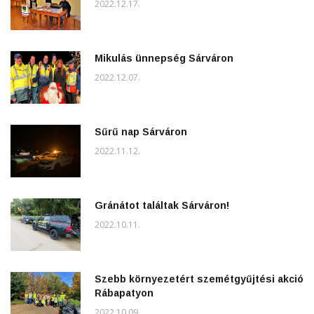
2022.12.17.
Mikulás ünnepség Sárváron
2022.12.07.
Sűrű nap Sárváron
2022.11.12.
Gránátot találtak Sárváron!
2022.10.11.
Szebb környezetért szemétgyűjtési akció
Rábapatyon
2022.10.09.