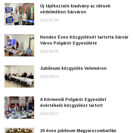
Új tájékoztató kiadvány az idősek
védelmében Sárváron
2024.07.26.
Rendes Éves Közgyűlését tartotta Sárvár
Város Polgárőr Egyesülete
2024.06.05.
Jubileumi közgyűlés Veleméren
2024.04.16.
A Körmendi Polgárőr Egyesület
évértékelő közgyűlést tartott
2024.04.12.
20 éves jubileum Magyarszombatfán