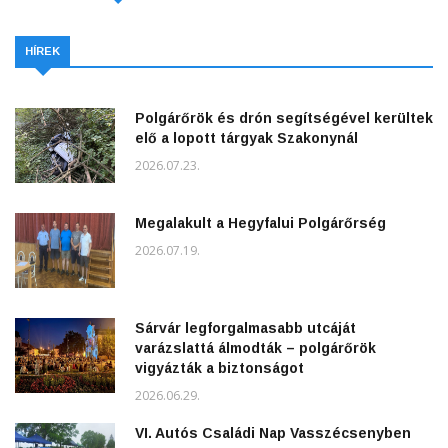
HÍREK
Polgárőrök és drón segítségével kerültek
elő a lopott tárgyak Szakonynál
2026.07.23.
Megalakult a Hegyfalui Polgárőrség
2026.07.19.
Sárvár legforgalmasabb utcáját
varázslattá álmodták – polgárőrök
vigyázták a biztonságot
2026.06.29.
VI. Autós Családi Nap Vasszécsenyben