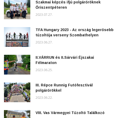
Szakmai képzés ifjú polgárőröknek
Őriszentpéteren
2023.07.27.
TFA Hungary 2023 - Az ország legerősebb
tűzoltója verseny Szombathelyen
2023.06.27.
II.VÁRRUN és II.Sárvári Éjszakai
Félmaraton
2023.06.25.
III. Répce Runnig Futófesztivál
polgárőrökkel
2023.06.22.
VIII. Vas Vármegyei Tűzoltó Találkozó