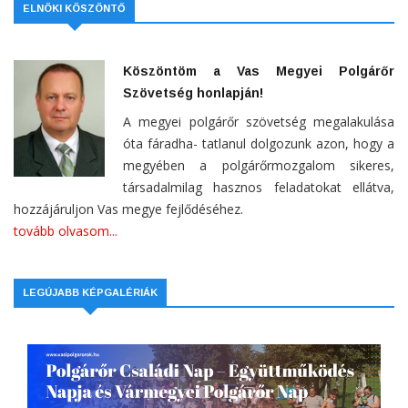
ELNÖKI KÖSZÖNTŐ
Köszöntöm a Vas Megyei Polgárőr
Szövetség honlapján!
A megyei polgárőr szövetség megalakulása
óta fáradha- tatlanul dolgozunk azon, hogy a
megyében a polgárőrmozgalom sikeres,
társadalmilag hasznos feladatokat ellátva,
hozzájáruljon Vas megye fejlődéséhez.
tovább olvasom...
LEGÚJABB KÉPGALÉRIÁK