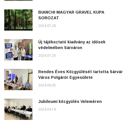
BIANCHI MAGYAR GRAVEL KUPA
SOROZAT
2024.07.28.
Új tájékoztató kiadvány az idősek
védelmében Sárváron
2024.07.26.
Rendes Éves Közgyűlését tartotta Sárvár
Város Polgárőr Egyesülete
2024.06.05.
Jubileumi közgyűlés Veleméren
2024.04.16.