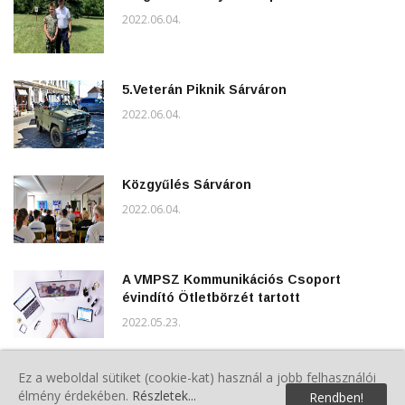
2022.06.04.
5.Veterán Piknik Sárváron
2022.06.04.
Közgyűlés Sárváron
2022.06.04.
A VMPSZ Kommunikációs Csoport
évindító Ötletbörzét tartott
2022.05.23.
Répcelaki Polgárőr Egyesület Tisztújító
Ez a weboldal sütiket (cookie-kat) használ a jobb felhasználói
Közgyűlése
élmény érdekében.
Részletek...
Rendben!