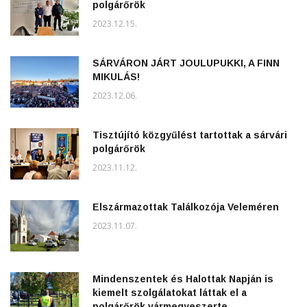
polgárőrök
2023.12.15.
SÁRVÁRON JÁRT JOULUPUKKI, A FINN
MIKULÁS!
2023.12.06.
Tisztújító közgyűlést tartottak a sárvári
polgárőrök
2023.11.12.
Elszármazottak Találkozója Veleméren
2023.11.07.
Mindenszentek és Halottak Napján is
kiemelt szolgálatokat láttak el a
polgárőrök vármegyeszerte