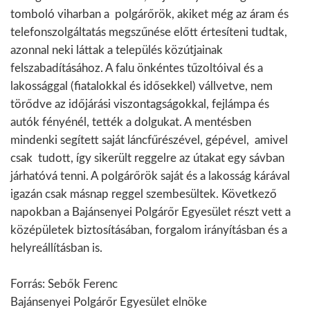
tomboló viharban a polgárőrök, akiket még az áram és
telefonszolgáltatás megszűnése előtt értesíteni tudtak,
azonnal neki láttak a település közútjainak
felszabadításához. A falu önkéntes tűzoltóival és a
lakossággal (fiatalokkal és idősekkel) vállvetve, nem
törődve az időjárási viszontagságokkal, fejlámpa és
autók fényénél, tették a dolgukat. A mentésben
mindenki segített saját láncfűrészével, gépével, amivel
csak tudott, így sikerült reggelre az útakat egy sávban
járhatóvá tenni. A polgárőrök saját és a lakosság kárával
igazán csak másnap reggel szembesültek. Következő
napokban a Bajánsenyei Polgárőr Egyesület részt vett a
középületek biztosításában, forgalom irányításban és a
helyreállításban is.
Forrás: Sebők Ferenc
Bajánsenyei Polgárőr Egyesület elnöke