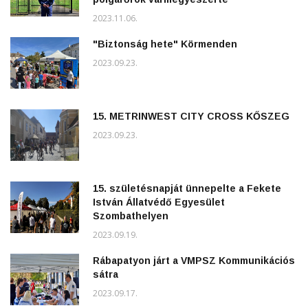
2023.11.06.
"Biztonság hete" Körmenden
2023.09.23.
15. METRINWEST CITY CROSS KŐSZEG
2023.09.23.
15. születésnapját ünnepelte a Fekete
István Állatvédő Egyesület
Szombathelyen
2023.09.19.
Rábapatyon járt a VMPSZ Kommunikációs
sátra
2023.09.17.