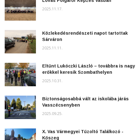
Lovas Polgárőr Képzés Vasban
2025.11.17.
Közlekedésrendészeti napot tartottak
Sárváron
2025.11.11.
Eltűnt Lukóczki László – továbbra is nagy
erőkkel keresik Szombathelyen
2025.10.31.
Biztonságosabbá vált az iskolába járás
Vasszécsenyben
2025.09.25.
X. Vas Vármegyei Tűzoltó Találkozó -
Kőszeg