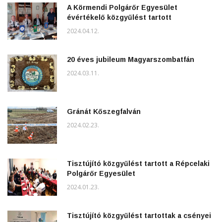
A Körmendi Polgárőr Egyesület
évértékelő közgyűlést tartott
2024.04.12.
20 éves jubileum Magyarszombatfán
2024.03.11.
Gránát Kőszegfalván
2024.02.23.
Tisztújító közgyűlést tartott a Répcelaki
Polgárőr Egyesület
2024.01.23.
Tisztújító közgyűlést tartottak a csényei