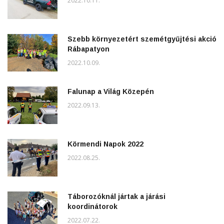
2022.10.11.
Szebb környezetért szemétgyűjtési akció
Rábapatyon
2022.10.09.
Falunap a Világ Közepén
2022.09.13.
Körmendi Napok 2022
2022.08.25.
Táborozóknál jártak a járási
koordinátorok
2022.07.22.