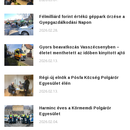
Félmilliárd forint értékű géppark őrzése a
Gyepgazdálkodási Napon
2026.02.28.
Gyors beavatkozás Vasszécsenyben –
életet menthetett az időben kinyitott ajtó
2026.02.13.
Régi-új elnök a Pósfa Község Polgárőr
Egyesület élén
2026.02.13.
Harminc éves a Körmemdi Polgárőr
Egyesület
2026.02.04.