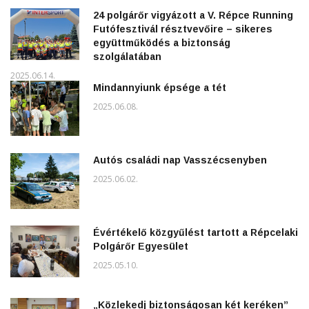
24 polgárőr vigyázott a V. Répce Running
Futófesztivál résztvevőire – sikeres
együttműködés a biztonság
szolgálatában
2025.06.14.
Mindannyiunk épsége a tét
2025.06.08.
Autós családi nap Vasszécsenyben
2025.06.02.
Évértékelő közgyűlést tartott a Répcelaki
Polgárőr Egyesület
2025.05.10.
„Közlekedj biztonságosan két keréken”