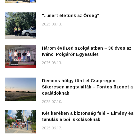
"...mert életünk az Őrség"
2025.08.13.
Három évtized szolgálatban – 30 éves az
Ivánci Polgárőr Egyesület
2025.08.13.
Demens hölgy tűnt el Csepregen,
Sikeresen megtalálták – Fontos üzenet a
családoknak
2025.07.10.
Két keréken a biztonság felé – Élmény és
tanulás a bői iskolásoknak
2025.06.17.