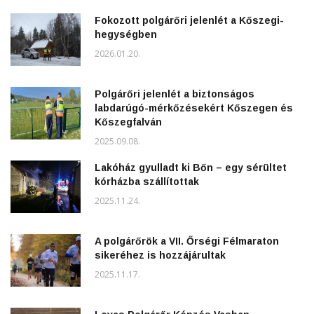
Fokozott polgárőri jelenlét a Kőszegi-
hegységben
2026.01.20.
Polgárőri jelenlét a biztonságos
labdarúgó-mérkőzésekért Kőszegen és
Kőszegfalván
2025.09.08.
Lakóház gyulladt ki Bőn – egy sérültet
kórházba szállítottak
2025.11.24.
A polgárőrök a VII. Őrségi Félmaraton
sikeréhez is hozzájárultak
2025.11.17.