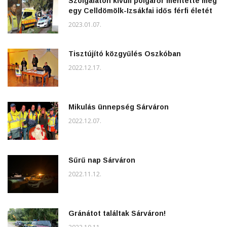
Szolgálaton kívüli polgárőr mentette meg
egy Celldömölk-Izsákfai idős férfi életét
2023.01.07.
Tisztújító közgyűlés Oszkóban
2022.12.17.
Mikulás ünnepség Sárváron
2022.12.07.
Sűrű nap Sárváron
2022.11.12.
Gránátot találtak Sárváron!