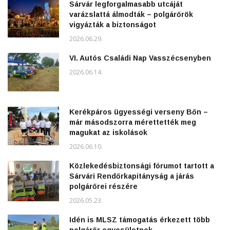
Sárvár legforgalmasabb utcáját
varázslattá álmodták – polgárőrök
vigyázták a biztonságot
2026.06.29.
VI. Autós Családi Nap Vasszécsenyben
2026.06.14.
Kerékpáros ügyességi verseny Bőn –
már másodszorra mérettették meg
magukat az iskolások
2026.06.10.
Közlekedésbiztonsági fórumot tartott a
Sárvári Rendőrkapitányság a járás
polgárőrei részére
2026.05.23.
Idén is MLSZ támogatás érkezett több
polgárőr egyesületnek