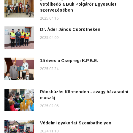
vetélkedő a Bük Polgárőr Egyesület
szervezésében
2025.04.16.
Dr. Áder János Csörötneken
2025.04.09.
15 éves a Csepregi K.P.B.E.
2025.02.24.
Rönkhúzás Körmenden - avagy házasodni
muszáj
2025.02.06.
Védelmi gyakorlat Szombathelyen
2024.11.10.