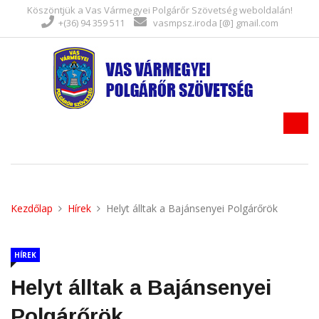
Köszöntjük a Vas Vármegyei Polgárőr Szövetség weboldalán!
+(36) 94 359 511
vasmpsz.iroda [@] gmail.com
Kezdőlap
Hírek
Helyt álltak a Bajánsenyei Polgárőrök
HÍREK
Helyt álltak a Bajánsenyei
Polgárőrök