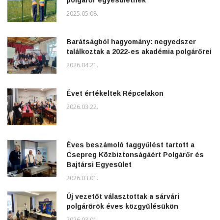
2025.05.08.
Barátságból hagyomány: negyedszer
találkoztak a 2022-es akadémia polgárőrei
2026.04.21.
Évet értékeltek Répcelakon
2026.03.22.
Éves beszámoló taggyűlést tartott a
Csepreg Közbiztonságáért Polgárőr és
Bajtársi Egyesület
2026.03.01.
Új vezetőt választottak a sárvári
polgárőrök éves közgyűlésükön
2026.03.01.