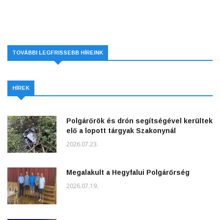
TOVÁBBI LEGFRISSEBB HÍREINK
HÍREK
Polgárőrök és drón segítségével kerültek
elő a lopott tárgyak Szakonynál
2026.07.23.
Megalakult a Hegyfalui Polgárőrség
2026.07.19.