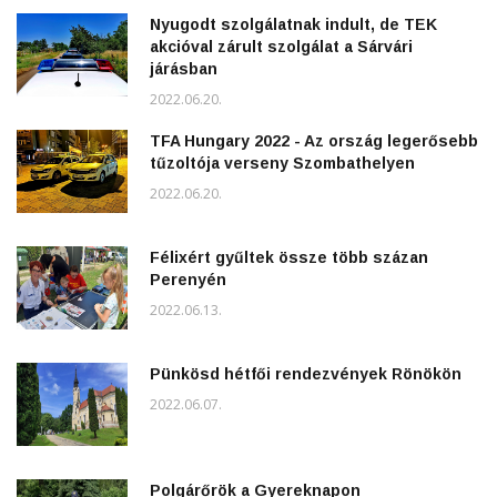
Nyugodt szolgálatnak indult, de TEK
akcióval zárult szolgálat a Sárvári
járásban
2022.06.20.
TFA Hungary 2022 - Az ország legerősebb
tűzoltója verseny Szombathelyen
2022.06.20.
Félixért gyűltek össze több százan
Perenyén
2022.06.13.
Pünkösd hétfői rendezvények Rönökön
2022.06.07.
Polgárőrök a Gyereknapon