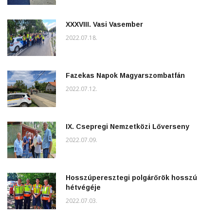
XXXVIII. Vasi Vasember
2022.07.18.
Fazekas Napok Magyarszombatfán
2022.07.12.
IX. Csepregi Nemzetközi Lőverseny
2022.07.09.
Hosszúperesztegi polgárőrök hosszú
hétvégéje
2022.07.03.