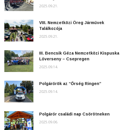
2025.09.21.
VIII. Nemzetközi Öreg Járművek
Találkozója
2025.09.21.
III. Bencsik Géza Nemzetközi Kispuska
Lőverseny – Csepregen
2025.09.14.
Polgárőrök az “Őrség Ringen”
2025.09.14.
Polgárőr családi nap Csörötneken
2025.09.06.