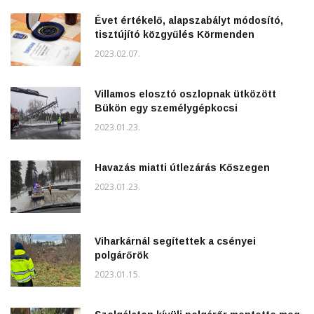
Évet értékelő, alapszabályt módosító,
tisztújító közgyűlés Körmenden
2023.02.07.
Villamos elosztó oszlopnak ütközött
Bükön egy személygépkocsi
2023.01.23.
Havazás miatti útlezárás Kőszegen
2023.01.23.
Viharkárnál segítettek a csényei
polgárőrök
2023.01.15.