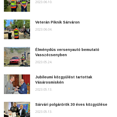
2023.06.10.
Veterán Piknik Sárváron
2023.06.04.
Élménydús versenyautó bemutató
Vasszécsenyben
2023.05.24.
Jubileumi közgyűlést tartottak
Vásárosmiskén
2023.05.13.
Sárvári polgárőrök 30 éves közgyűlése
2023.05.13.