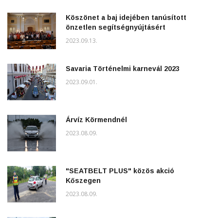
Köszönet a baj idejében tanúsított
önzetlen segítségnyújtásért
2023.09.13.
Savaria Történelmi karnevál 2023
2023.09.01.
Árvíz Körmendnél
2023.08.09.
"SEATBELT PLUS" közös akció
Kőszegen
2023.08.09.