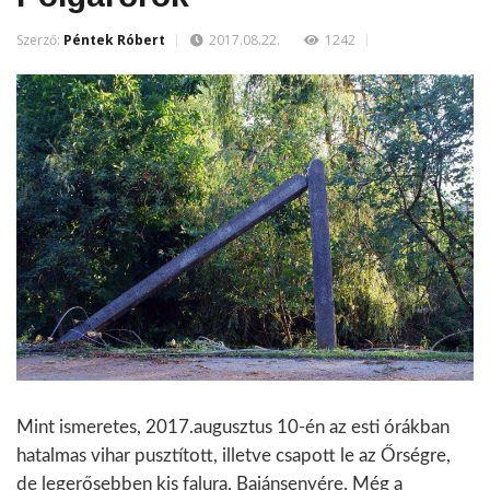
Szerző:
Péntek Róbert
2017.08.22.
1242
Mint ismeretes, 2017.augusztus 10-én az esti órákban
hatalmas vihar pusztított, illetve csapott le az Őrségre,
de legerősebben kis falura, Bajánsenyére. Még a