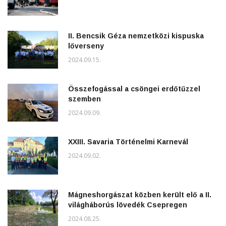
II. Bencsik Géza nemzetközi kispuska
lőverseny
2024.09.15.
Összefogással a csöngei erdőtűzzel
szemben
2024.09.09.
XXIII. Savaria Történelmi Karnevál
2024.09.02.
Mágneshorgászat közben került elő a II.
világháborús lövedék Csepregen
2024.08.25.