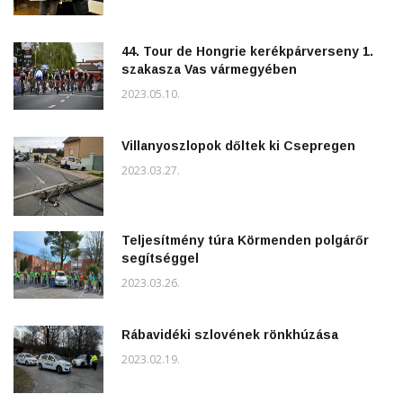
44. Tour de Hongrie kerékpárverseny 1.
szakasza Vas vármegyében
2023.05.10.
Villanyoszlopok dőltek ki Csepregen
2023.03.27.
Teljesítmény túra Körmenden polgárőr
segítséggel
2023.03.26.
Rábavidéki szlovének rönkhúzása
2023.02.19.