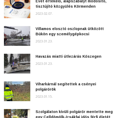
Évet értékelő, alapszabályt módosító,
tisztújító közgyűlés Körmenden
2023.02.07.
Villamos elosztó oszlopnak ütközött
Bükön egy személygépkocsi
2023.01.23.
Havazás miatti útlezárás Kőszegen
2023.01.23.
Viharkárnál segítettek a csényei
polgárőrök
2023.01.15.
Szolgálaton kívüli polgárőr mentette meg
egy Celldömölk-Izsákfai idős férfi életét