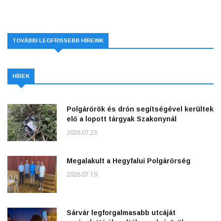
TOVÁBBI LEGFRISSEBB HÍREINK
HÍREK
Polgárőrök és drón segítségével kerültek
elő a lopott tárgyak Szakonynál
2026.07.23.
Megalakult a Hegyfalui Polgárőrség
2026.07.19.
Sárvár legforgalmasabb utcáját