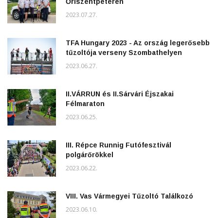
Őriszentpéteren
2023.07.27.
TFA Hungary 2023 - Az ország legerősebb
tűzoltója verseny Szombathelyen
2023.06.27.
II.VÁRRUN és II.Sárvári Éjszakai
Félmaraton
2023.06.25.
III. Répce Runnig Futófesztivál
polgárőrökkel
2023.06.22.
VIII. Vas Vármegyei Tűzoltó Találkozó
2023.06.10.