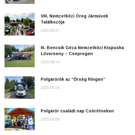
VIII. Nemzetközi Öreg Járművek
Találkozója
2025.09.21.
III. Bencsik Géza Nemzetközi Kispuska
Lőverseny – Csepregen
2025.09.14.
Polgárőrök az “Őrség Ringen”
2025.09.14.
Polgárőr családi nap Csörötneken
2025.09.06.