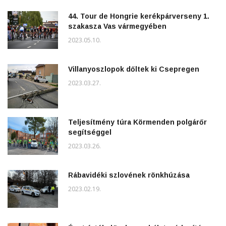
44. Tour de Hongrie kerékpárverseny 1.
szakasza Vas vármegyében
2023.05.10.
Villanyoszlopok dőltek ki Csepregen
2023.03.27.
Teljesítmény túra Körmenden polgárőr
segítséggel
2023.03.26.
Rábavidéki szlovének rönkhúzása
2023.02.19.