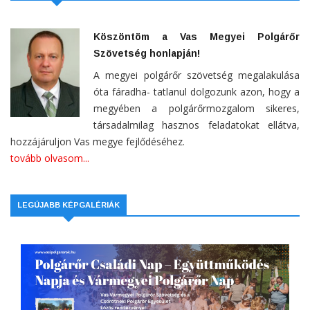
Köszöntöm a Vas Megyei Polgárőr
Szövetség honlapján!
A megyei polgárőr szövetség megalakulása
óta fáradha- tatlanul dolgozunk azon, hogy a
megyében a polgárőrmozgalom sikeres,
társadalmilag hasznos feladatokat ellátva,
hozzájáruljon Vas megye fejlődéséhez.
tovább olvasom...
LEGÚJABB KÉPGALÉRIÁK