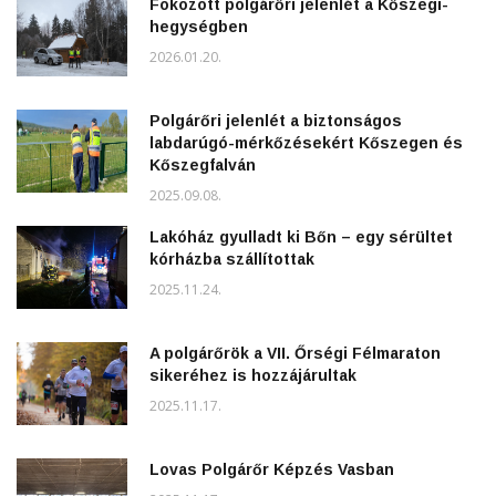
Fokozott polgárőri jelenlét a Kőszegi-
hegységben
2026.01.20.
Polgárőri jelenlét a biztonságos
labdarúgó-mérkőzésekért Kőszegen és
Kőszegfalván
2025.09.08.
Lakóház gyulladt ki Bőn – egy sérültet
kórházba szállítottak
2025.11.24.
A polgárőrök a VII. Őrségi Félmaraton
sikeréhez is hozzájárultak
2025.11.17.
Lovas Polgárőr Képzés Vasban