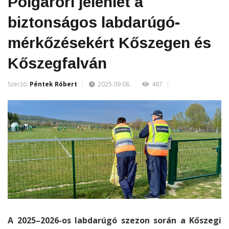
Polgárőri jelenlét a
biztonságos labdarúgó-
mérkőzésekért Kőszegen és
Kőszegfalván
Szerző:
Péntek Róbert
2025.09.08.
487
A 2025–2026-os labdarúgó szezon során a Kőszegi