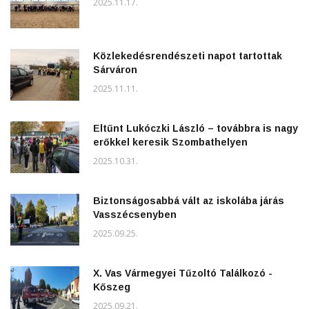
2025.11.17.
Közlekedésrendészeti napot tartottak
Sárváron
2025.11.11.
Eltűnt Lukóczki László – továbbra is nagy
erőkkel keresik Szombathelyen
2025.10.31.
Biztonságosabbá vált az iskolába járás
Vasszécsenyben
2025.09.25.
X. Vas Vármegyei Tűzoltó Találkozó -
Kőszeg
2025.09.21.