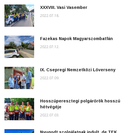
XXXVIII. Vasi Vasember
2022.07.18.
Fazekas Napok Magyarszombatfán
2022.07.12.
IX. Csepregi Nemzetközi Lőverseny
2022.07.09.
Hosszúperesztegi polgárőrök hosszú
hétvégéje
2022.07.03.
Nyugodt szolgálatnak indult, de TEK