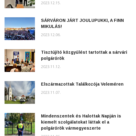
2023.12.15.
SÁRVÁRON JÁRT JOULUPUKKI, A FINN
MIKULÁS!
2023.12.06.
Tisztújító közgyűlést tartottak a sárvári
polgárőrök
2023.11.12.
Elszármazottak Találkozója Veleméren
2023.11.07.
Mindenszentek és Halottak Napján is
kiemelt szolgálatokat láttak el a
polgárőrök vármegyeszerte