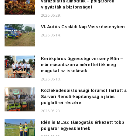
varázslattá álmodták – polgárőrök
vigyázták a biztonságot
2026.06.29.
VI. Autós Családi Nap Vasszécsenyben
2026.06.14.
Kerékpáros ügyességi verseny Bőn –
már másodszorra mérettették meg
magukat az iskolások
2026.06.10.
Közlekedésbiztonsági fórumot tartott a
Sárvári Rendőrkapitányság a járás
polgárőrei részére
2026.05.23.
Idén is MLSZ támogatás érkezett több
polgárőr egyesületnek