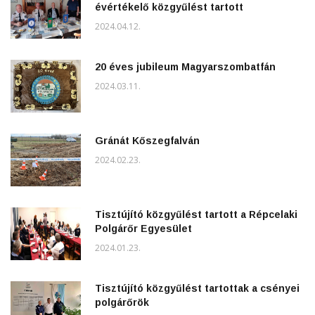
évértékelő közgyűlést tartott
2024.04.12.
20 éves jubileum Magyarszombatfán
2024.03.11.
Gránát Kőszegfalván
2024.02.23.
Tisztújító közgyűlést tartott a Répcelaki
Polgárőr Egyesület
2024.01.23.
Tisztújító közgyűlést tartottak a csényei
polgárőrök