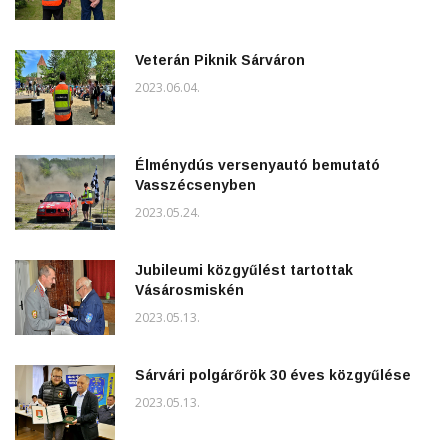
Veterán Piknik Sárváron
2023.06.04.
Élménydús versenyautó bemutató
Vasszécsenyben
2023.05.24.
Jubileumi közgyűlést tartottak
Vásárosmiskén
2023.05.13.
Sárvári polgárőrök 30 éves közgyűlése
2023.05.13.