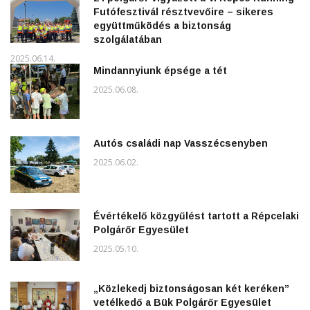
Futófesztivál résztvevőire – sikeres
együttműködés a biztonság
szolgálatában
2025.06.14.
Mindannyiunk épsége a tét
2025.06.08.
Autós családi nap Vasszécsenyben
2025.06.02.
Évértékelő közgyűlést tartott a Répcelaki
Polgárőr Egyesület
2025.05.10.
„Közlekedj biztonságosan két keréken”
vetélkedő a Bük Polgárőr Egyesület