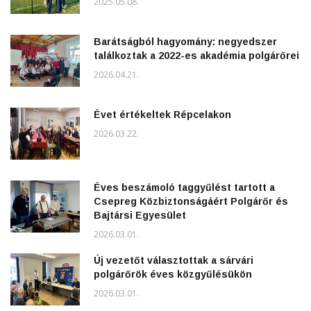
2025.05.08.
Barátságból hagyomány: negyedszer
találkoztak a 2022-es akadémia polgárőrei
2026.04.21.
Évet értékeltek Répcelakon
2026.03.22.
Éves beszámoló taggyűlést tartott a
Csepreg Közbiztonságáért Polgárőr és
Bajtársi Egyesület
2026.03.01.
Új vezetőt választottak a sárvári
polgárőrök éves közgyűlésükön
2026.03.01.