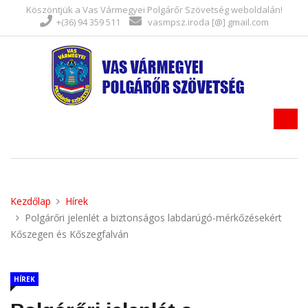
Köszöntjük a Vas Vármegyei Polgárőr Szövetség weboldalán!
+(36) 94 359 511
vasmpsz.iroda [@] gmail.com
Kezdőlap
Hírek
Polgárőri jelenlét a biztonságos labdarúgó-mérkőzésekért
Kőszegen és Kőszegfalván
HÍREK