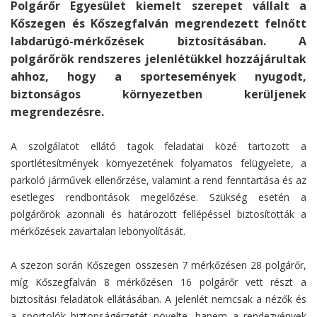
Polgárőr Egyesület kiemelt szerepet vállalt a
Kőszegen és Kőszegfalván megrendezett felnőtt
labdarúgó-mérkőzések biztosításában. A
polgárőrök rendszeres jelenlétükkel hozzájárultak
ahhoz, hogy a sportesemények nyugodt,
biztonságos környezetben kerüljenek
megrendezésre.
A szolgálatot ellátó tagok feladatai közé tartozott a
sportlétesítmények környezetének folyamatos felügyelete, a
parkoló járművek ellenőrzése, valamint a rend fenntartása és az
esetleges rendbontások megelőzése. Szükség esetén a
polgárőrök azonnali és határozott fellépéssel biztosították a
mérkőzések zavartalan lebonyolítását.
A szezon során Kőszegen összesen 7 mérkőzésen 28 polgárőr,
míg Kőszegfalván 8 mérkőzésen 16 polgárőr vett részt a
biztosítási feladatok ellátásában. A jelenlét nemcsak a nézők és
a sportolók biztonságérzetét növelte, hanem a rendezvények