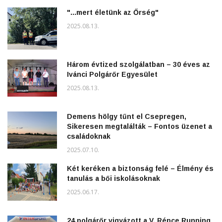
"...mert életünk az Őrség"
2025.08.13.
Három évtized szolgálatban – 30 éves az
Ivánci Polgárőr Egyesület
2025.08.13.
Demens hölgy tűnt el Csepregen,
Sikeresen megtalálták – Fontos üzenet a
családoknak
2025.07.10.
Két keréken a biztonság felé – Élmény és
tanulás a bői iskolásoknak
2025.06.17.
24 polgárőr vigyázott a V. Répce Running