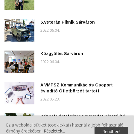
5.Veterán Piknik Sárváron
2022.06.04.
Közgyűlés Sárváron
2022.06.04.
A VMPSZ Kommunikációs Csoport
évindító Ötletbörzét tartott
2022.05.23.
Répcelaki Polgárőr Egyesület Tisztújító
Közgyűlése
Ez a weboldal sütiket (cookie-kat) használ a jobb felhasználói
2022.05.22.
élmény érdekében.
Részletek...
Rendben!