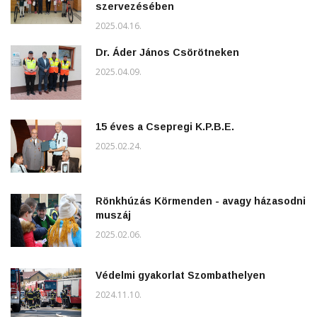
szervezésében
2025.04.16.
Dr. Áder János Csörötneken
2025.04.09.
15 éves a Csepregi K.P.B.E.
2025.02.24.
Rönkhúzás Körmenden - avagy házasodni
muszáj
2025.02.06.
Védelmi gyakorlat Szombathelyen
2024.11.10.