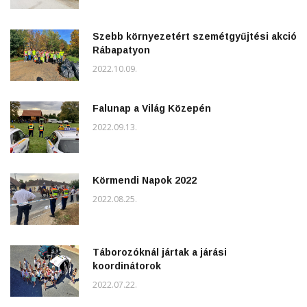
Szebb környezetért szemétgyűjtési akció
Rábapatyon
2022.10.09.
Falunap a Világ Közepén
2022.09.13.
Körmendi Napok 2022
2022.08.25.
Táborozóknál jártak a járási
koordinátorok
2022.07.22.