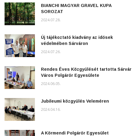
BIANCHI MAGYAR GRAVEL KUPA
SOROZAT
2024.07.28.
Új tájékoztató kiadvány az idősek
védelmében Sárváron
2024.07.26.
Rendes Éves Közgyűlését tartotta Sárvár
Város Polgárőr Egyesülete
2024.06.05.
Jubileumi közgyűlés Veleméren
2024.04.16.
A Körmendi Polgárőr Egyesület