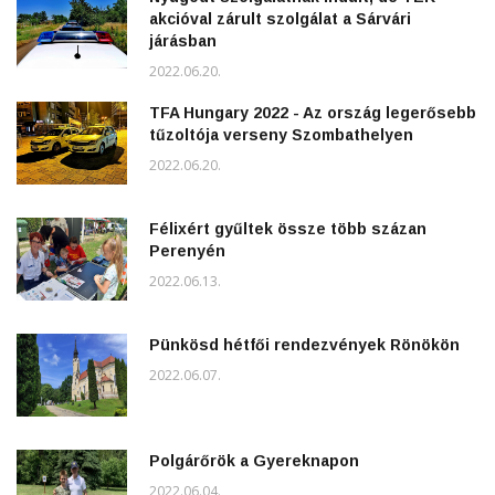
akcióval zárult szolgálat a Sárvári
járásban
2022.06.20.
TFA Hungary 2022 - Az ország legerősebb
tűzoltója verseny Szombathelyen
2022.06.20.
Félixért gyűltek össze több százan
Perenyén
2022.06.13.
Pünkösd hétfői rendezvények Rönökön
2022.06.07.
Polgárőrök a Gyereknapon
2022.06.04.