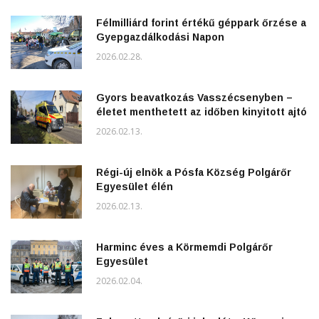
Félmilliárd forint értékű géppark őrzése a
Gyepgazdálkodási Napon
2026.02.28.
Gyors beavatkozás Vasszécsenyben –
életet menthetett az időben kinyitott ajtó
2026.02.13.
Régi-új elnök a Pósfa Község Polgárőr
Egyesület élén
2026.02.13.
Harminc éves a Körmemdi Polgárőr
Egyesület
2026.02.04.