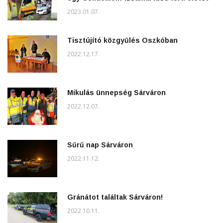
2023.01.07.
Tisztújító közgyűlés Oszkóban
2022.12.17.
Mikulás ünnepség Sárváron
2022.12.07.
Sűrű nap Sárváron
2022.11.12.
Gránátot találtak Sárváron!
2022.10.11.