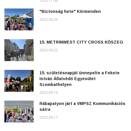
2023.11.06.
"Biztonság hete" Körmenden
2023.09.23.
15. METRINWEST CITY CROSS KŐSZEG
2023.09.23.
15. születésnapját ünnepelte a Fekete
István Állatvédő Egyesület
Szombathelyen
2023.09.19.
Rábapatyon járt a VMPSZ Kommunikációs
sátra
2023.09.17.