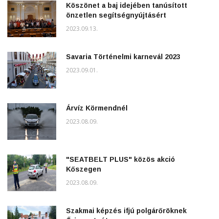
Köszönet a baj idejében tanúsított
önzetlen segítségnyújtásért
2023.09.13.
Savaria Történelmi karnevál 2023
2023.09.01.
Árvíz Körmendnél
2023.08.09.
"SEATBELT PLUS" közös akció
Kőszegen
2023.08.09.
Szakmai képzés ifjú polgárőröknek