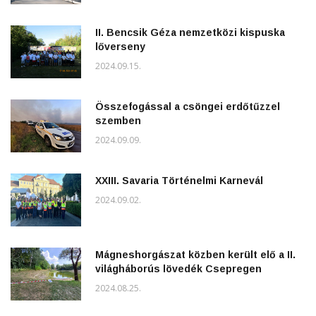
II. Bencsik Géza nemzetközi kispuska
lőverseny
2024.09.15.
Összefogással a csöngei erdőtűzzel
szemben
2024.09.09.
XXIII. Savaria Történelmi Karnevál
2024.09.02.
Mágneshorgászat közben került elő a II.
világháborús lövedék Csepregen
2024.08.25.