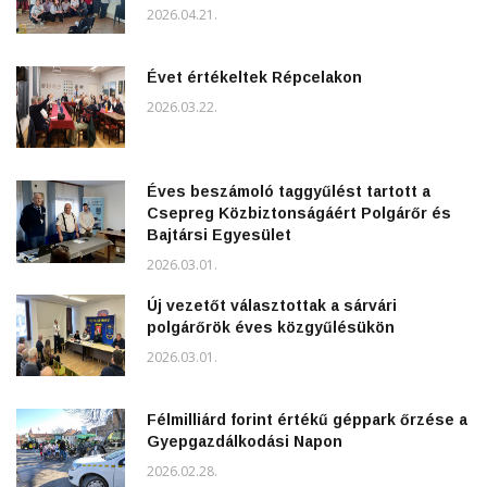
2026.04.21.
Évet értékeltek Répcelakon
2026.03.22.
Éves beszámoló taggyűlést tartott a
Csepreg Közbiztonságáért Polgárőr és
Bajtársi Egyesület
2026.03.01.
Új vezetőt választottak a sárvári
polgárőrök éves közgyűlésükön
2026.03.01.
Félmilliárd forint értékű géppark őrzése a
Gyepgazdálkodási Napon
2026.02.28.