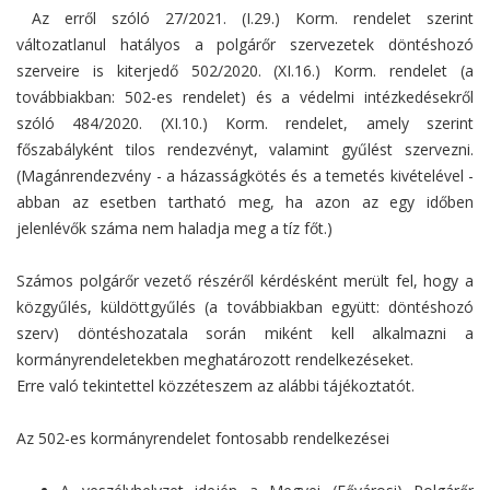
Az erről szóló 27/2021. (I.29.) Korm. rendelet szerint
változatlanul hatályos a polgárőr szervezetek döntéshozó
szerveire is kiterjedő 502/2020. (XI.16.) Korm. rendelet (a
továbbiakban: 502-es rendelet) és a védelmi intézkedésekről
szóló 484/2020. (XI.10.) Korm. rendelet, amely szerint
főszabályként tilos rendezvényt, valamint gyűlést szervezni.
(Magánrendezvény - a házasságkötés és a temetés kivételével -
abban az esetben tartható meg, ha azon az egy időben
jelenlévők száma nem haladja meg a tíz főt.)
Számos polgárőr vezető részéről kérdésként merült fel, hogy a
közgyűlés, küldöttgyűlés (a továbbiakban együtt: döntéshozó
szerv) döntéshozatala során miként kell alkalmazni a
kormányrendeletekben meghatározott rendelkezéseket.
Erre való tekintettel közzéteszem az alábbi tájékoztatót.
Az 502-es kormányrendelet fontosabb rendelkezései