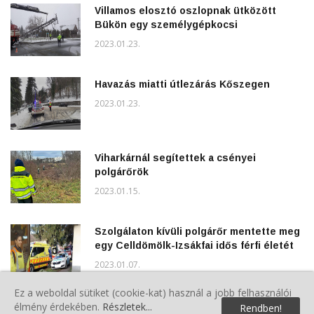
Villamos elosztó oszlopnak ütközött
Bükön egy személygépkocsi
2023.01.23.
Havazás miatti útlezárás Kőszegen
2023.01.23.
Viharkárnál segítettek a csényei
polgárőrök
2023.01.15.
Szolgálaton kívüli polgárőr mentette meg
egy Celldömölk-Izsákfai idős férfi életét
2023.01.07.
Ez a weboldal sütiket (cookie-kat) használ a jobb felhasználói
Tisztújító közgyűlés Oszkóban
élmény érdekében.
Részletek...
Rendben!