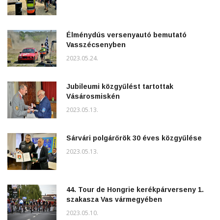
Élménydús versenyautó bemutató
Vasszécsenyben
2023.05.24.
Jubileumi közgyűlést tartottak
Vásárosmiskén
2023.05.13.
Sárvári polgárőrök 30 éves közgyűlése
2023.05.13.
44. Tour de Hongrie kerékpárverseny 1.
szakasza Vas vármegyében
2023.05.10.