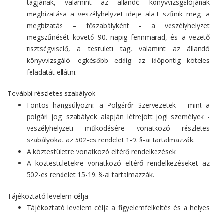
tagjának, valamint az állandó könyvvizsgálójának
megbízatása a veszélyhelyzet ideje alatt szűnik meg, a
megbízatás – főszabályként - a veszélyhelyzet
megszűnését követő 90. napig fennmarad, és a vezető
tisztségviselő, a testületi tag, valamint az állandó
könyvvizsgáló legkésőbb eddig az időpontig köteles
feladatát ellátni.
További részletes szabályok
Fontos hangsúlyozni: a Polgárőr Szervezetek – mint a
polgári jogi szabályok alapján létrejött jogi személyek -
veszélyhelyzeti működésére vonatkozó részletes
szabályokat az 502-es rendelet 1-9. §-ai tartalmazzák.
A köztestületre vonatkozó eltérő rendelkezések
A köztestületekre vonatkozó eltérő rendelkezéseket az
502-es rendelet 15-19. §-ai tartalmazzák.
Tájékoztató levelem célja
Tájékoztató levelem célja a figyelemfelkeltés és a helyes