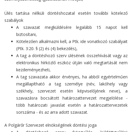
Ülés tartása nélküli döntéshozatal esetén további kötelező
szabályok
A szavazat megküldésére legalább 15 napot kell
biztosítani,
Kötelezően alkalmazni kell, a Ptk. ide vonatkozó szabályait
(Ptk. 3:20. § (2) és (4) bekezdés),
A tag a döntéshozó szerv ülésének összehívását vagy az
elektronikus hírközlő eszköz útján való megtartását nem
kezdeményezheti,
A tag szavazata akkor érvényes, ha abból egyértelműen
megállapítható a tag személye (név, lakóhely vagy
székhely, szervezet esetén képviselőjének neve), a
szavazásra bocsátott határozattervezet megjelölése -
több határozati javaslat esetén a határozattervezetek
sorszáma - és az arra adott szavazat.
A Polgárőr Szervezet elnökségének döntési joga