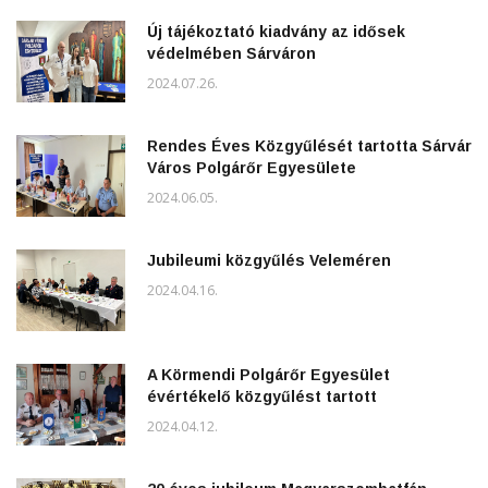
Új tájékoztató kiadvány az idősek
védelmében Sárváron
2024.07.26.
Rendes Éves Közgyűlését tartotta Sárvár
Város Polgárőr Egyesülete
2024.06.05.
Jubileumi közgyűlés Veleméren
2024.04.16.
A Körmendi Polgárőr Egyesület
évértékelő közgyűlést tartott
2024.04.12.