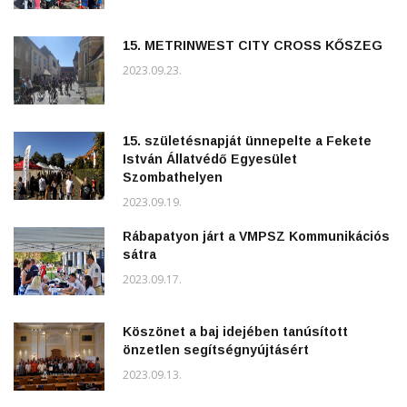
15. METRINWEST CITY CROSS KŐSZEG
2023.09.23.
15. születésnapját ünnepelte a Fekete
István Állatvédő Egyesület
Szombathelyen
2023.09.19.
Rábapatyon járt a VMPSZ Kommunikációs
sátra
2023.09.17.
Köszönet a baj idejében tanúsított
önzetlen segítségnyújtásért
2023.09.13.