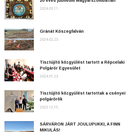
20 éves jubileum Magyarszombatfán
2024.03.11.
Gránát Kőszegfalván
2024.02.23.
Tisztújító közgyűlést tartott a Répcelaki
Polgárőr Egyesület
2024.01.23.
Tisztújító közgyűlést tartottak a csényei
polgárőrök
2023.12.15.
SÁRVÁRON JÁRT JOULUPUKKI, A FINN
MIKULÁS!