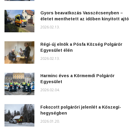
Gyors beavatkozás Vasszécsenyben –
életet menthetett az időben kinyitott ajtó
2026.02.13.
Régi-új elnök a Pósfa Község Polgárőr
Egyesület élén
2026.02.13.
Harminc éves a Körmemdi Polgárőr
Egyesület
2026.02.04.
Fokozott polgárőri jelenlét a Kőszegi-
hegységben
2026.01.20.