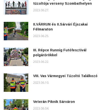
tűzoltója verseny Szombathelyen
2023.06.27.
II.VÁRRUN és II.Sárvári Éjszakai
Félmaraton
2023.06.25.
III. Répce Runnig Futófesztivál
polgárőrökkel
2023.06.22.
VIII. Vas Vármegyei Tűzoltó Találkozó
2023.06.10.
Veterán Piknik Sárváron
2023.06.04.