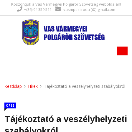
Köszöntjük a Vas Vármegyei Polgárőr Szövetség weboldalán!
+(36) 94 359 511
vasmpsz.iroda [@] gmail.com
Kezdőlap
Hírek
Tájékoztató a veszélyhelyzeti szabályokról
OPSZ
Tájékoztató a veszélyhelyzeti
szabályokról