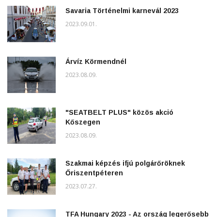
Savaria Történelmi karnevál 2023
2023.09.01.
Árvíz Körmendnél
2023.08.09.
"SEATBELT PLUS" közös akció
Kőszegen
2023.08.09.
Szakmai képzés ifjú polgárőröknek
Őriszentpéteren
2023.07.27.
TFA Hungary 2023 - Az ország legerősebb