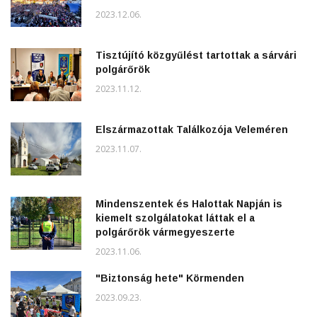
2023.12.06.
Tisztújító közgyűlést tartottak a sárvári
polgárőrök
2023.11.12.
Elszármazottak Találkozója Veleméren
2023.11.07.
Mindenszentek és Halottak Napján is
kiemelt szolgálatokat láttak el a
polgárőrök vármegyeszerte
2023.11.06.
"Biztonság hete" Körmenden
2023.09.23.