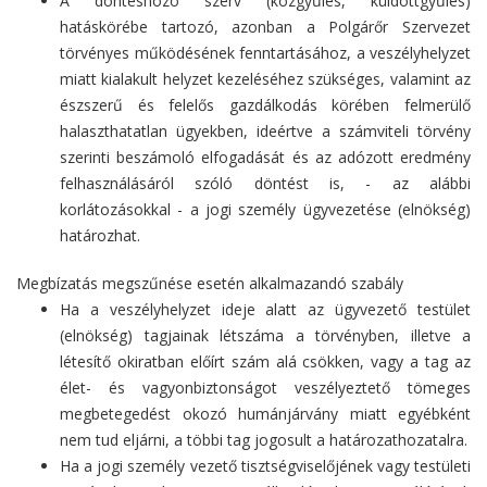
A döntéshozó szerv (közgyűlés, küldöttgyűlés)
hatáskörébe tartozó, azonban a Polgárőr Szervezet
törvényes működésének fenntartásához, a veszélyhelyzet
miatt kialakult helyzet kezeléséhez szükséges, valamint az
észszerű és felelős gazdálkodás körében felmerülő
halaszthatatlan ügyekben, ideértve a számviteli törvény
szerinti beszámoló elfogadását és az adózott eredmény
felhasználásáról szóló döntést is, - az alábbi
korlátozásokkal - a jogi személy ügyvezetése (elnökség)
határozhat.
Megbízatás megszűnése esetén alkalmazandó szabály
Ha a veszélyhelyzet ideje alatt az ügyvezető testület
(elnökség) tagjainak létszáma a törvényben, illetve a
létesítő okiratban előírt szám alá csökken, vagy a tag az
élet- és vagyonbiztonságot veszélyeztető tömeges
megbetegedést okozó humánjárvány miatt egyébként
nem tud eljárni, a többi tag jogosult a határozathozatalra.
Ha a jogi személy vezető tisztségviselőjének vagy testületi