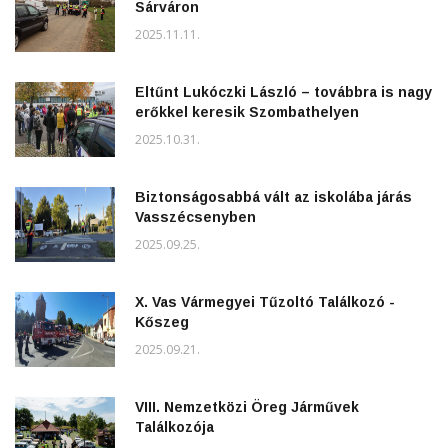
Sárváron
2025.11.11.
Eltűnt Lukóczki László – továbbra is nagy
erőkkel keresik Szombathelyen
2025.10.31.
Biztonságosabbá vált az iskolába járás
Vasszécsenyben
2025.09.25.
X. Vas Vármegyei Tűzoltó Találkozó -
Kőszeg
2025.09.21.
VIII. Nemzetközi Öreg Járművek
Találkozója