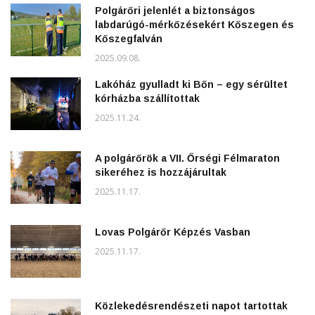
Polgárőri jelenlét a biztonságos
labdarúgó-mérkőzésekért Kőszegen és
Kőszegfalván
2025.09.08.
Lakóház gyulladt ki Bőn – egy sérültet
kórházba szállítottak
2025.11.24.
A polgárőrök a VII. Őrségi Félmaraton
sikeréhez is hozzájárultak
2025.11.17.
Lovas Polgárőr Képzés Vasban
2025.11.17.
Közlekedésrendészeti napot tartottak