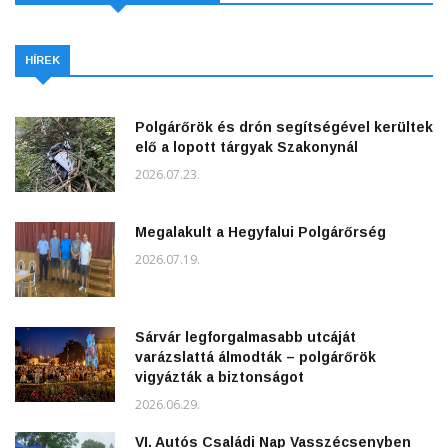
HÍREK
Polgárőrök és drón segítségével kerültek
elő a lopott tárgyak Szakonynál
2026.07.23.
Megalakult a Hegyfalui Polgárőrség
2026.07.19.
Sárvár legforgalmasabb utcáját
varázslattá álmodták – polgárőrök
vigyázták a biztonságot
2026.06.29.
VI. Autós Családi Nap Vasszécsenyben