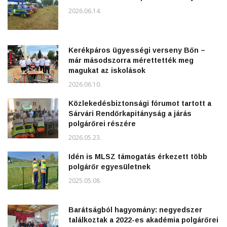
2026.06.14.
Kerékpáros ügyességi verseny Bőn –
már másodszorra mérettették meg
magukat az iskolások
2026.06.10.
Közlekedésbiztonsági fórumot tartott a
Sárvári Rendőrkapitányság a járás
polgárőrei részére
2026.05.23.
Idén is MLSZ támogatás érkezett több
polgárőr egyesületnek
2025.05.08.
Barátságból hagyomány: negyedszer
találkoztak a 2022-es akadémia polgárőrei