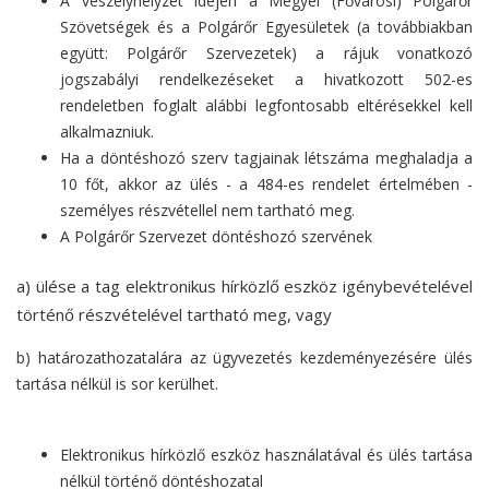
A veszélyhelyzet idején a Megyei (Fővárosi) Polgárőr
Szövetségek és a Polgárőr Egyesületek (a továbbiakban
együtt: Polgárőr Szervezetek) a rájuk vonatkozó
jogszabályi rendelkezéseket a hivatkozott 502-es
rendeletben foglalt alábbi legfontosabb eltérésekkel kell
alkalmazniuk.
Ha a döntéshozó szerv tagjainak létszáma meghaladja a
10 főt, akkor az ülés - a 484-es rendelet értelmében -
személyes részvétellel nem tartható meg.
A Polgárőr Szervezet döntéshozó szervének
a) ülése a tag elektronikus hírközlő eszköz igénybevételével
történő részvételével tartható meg, vagy
b) határozathozatalára az ügyvezetés kezdeményezésére ülés
tartása nélkül is sor kerülhet.
Elektronikus hírközlő eszköz használatával és ülés tartása
nélkül történő döntéshozatal