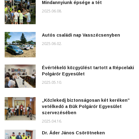
Mindannyiunk épsége a tét
2025.06.08.
Autós családi nap Vasszécsenyben
2025.06.02.
Évértékelő közgyűlést tartott a Répcelaki
Polgárőr Egyesület
2025.05.10.
„Közlekedj biztonságosan két keréken”
vetélkedő a Bük Polgárőr Egyesület
szervezésében
2025.04.16.
Dr. Áder János Csörötneken