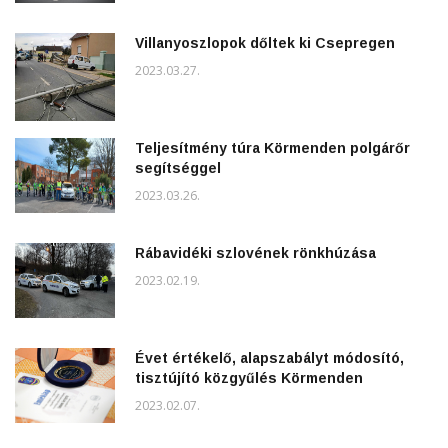
Villanyoszlopok dőltek ki Csepregen
2023.03.27.
Teljesítmény túra Körmenden polgárőr
segítséggel
2023.03.26.
Rábavidéki szlovének rönkhúzása
2023.02.19.
Évet értékelő, alapszabályt módosító,
tisztújító közgyűlés Körmenden
2023.02.07.