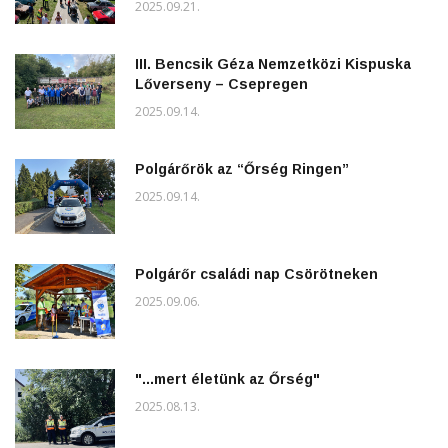
2025.09.21.
III. Bencsik Géza Nemzetközi Kispuska
Lőverseny – Csepregen
2025.09.14.
Polgárőrök az “Őrség Ringen”
2025.09.14.
Polgárőr családi nap Csörötneken
2025.09.06.
"...mert életünk az Őrség"
2025.08.13.