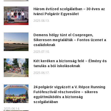
Három évtized szolgálatban – 30 éves az
Ivánci Polgárőr Egyesület
2025.08.13.
Demens hölgy tűnt el Csepregen,
Sikeresen megtalálták – Fontos üzenet a
családoknak
2025.07.10.
Két keréken a biztonság felé – Élmény és
tanulás a bői iskolásoknak
2025.06.17.
24 polgárőr vigyázott a V. Répce Running
Futófesztivál résztvevőire – sikeres
együttműködés a biztonság
szolgálatában
2025.06.14.