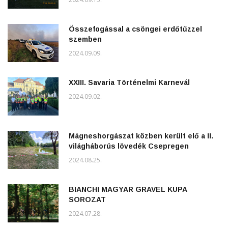
Összefogással a csöngei erdőtűzzel
szemben
2024.09.09.
XXIII. Savaria Történelmi Karnevál
2024.09.02.
Mágneshorgászat közben került elő a II.
világháborús lövedék Csepregen
2024.08.25.
BIANCHI MAGYAR GRAVEL KUPA
SOROZAT
2024.07.28.