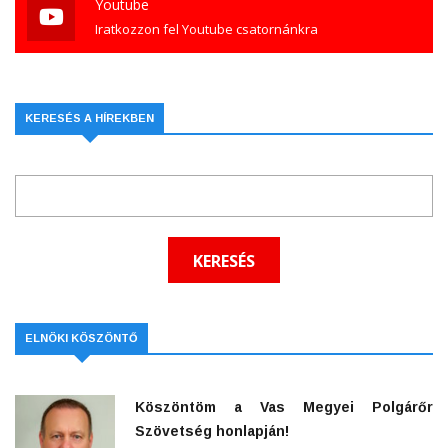
Youtube
Iratkozzon fel Youtube csatornánkra
KERESÉS A HÍREKBEN
ELNÖKI KÖSZÖNTŐ
Köszöntöm a Vas Megyei Polgárőr
Szövetség honlapján!