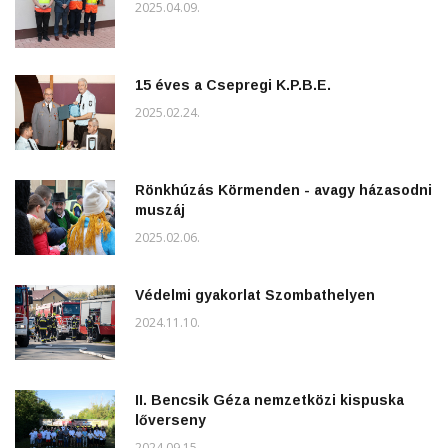
2025.04.09.
15 éves a Csepregi K.P.B.E.
2025.02.24.
Rönkhúzás Körmenden - avagy házasodni
muszáj
2025.02.06.
Védelmi gyakorlat Szombathelyen
2024.11.10.
II. Bencsik Géza nemzetközi kispuska
lőverseny
2024.09.15.