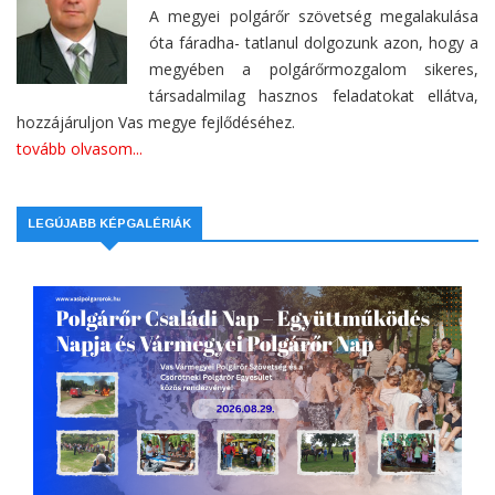
A megyei polgárőr szövetség megalakulása
óta fáradha- tatlanul dolgozunk azon, hogy a
megyében a polgárőrmozgalom sikeres,
társadalmilag hasznos feladatokat ellátva,
hozzájáruljon Vas megye fejlődéséhez.
tovább olvasom...
LEGÚJABB KÉPGALÉRIÁK