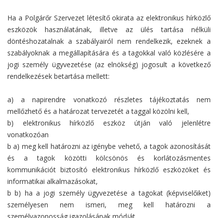
Ha a Polgárőr Szervezet létesítő okirata az elektronikus hírközlő
eszközök használatának, illetve az ülés tartása nélküli
döntéshozatalnak a szabályairól nem rendelkezik, ezeknek a
szabályoknak a megállapítására és a tagokkal való közlésére a
jogi személy ügyvezetése (az elnökség) jogosult a következő
rendelkezések betartása mellett:
a) a napirendre vonatkozó részletes tájékoztatás nem
mellőzhető és a határozat tervezetét a taggal közölni kell,
b) elektronikus hírközlő eszköz útján való jelenlétre
vonatkozóan
b a) meg kell határozni az igénybe vehető, a tagok azonosítását
és a tagok közötti kölcsönös és korlátozásmentes
kommunikációt biztosító elektronikus hírközlő eszközöket és
informatikai alkalmazásokat,
b b) ha a jogi személy ügyvezetése a tagokat (képviselőiket)
személyesen nem ismeri, meg kell határozni a
személyazonosság igazolásának módját,