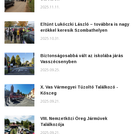
2025.11.11.
Eltűnt Lukóczki László – továbbra is nagy
erőkkel keresik Szombathelyen
2025.10.31.
Biztonságosabbá vált az iskolába járás
Vasszécsenyben
2025.09.25.
X. Vas Vármegyei Tűzoltó Találkozó -
Kőszeg
2025.09.21.
VIII. Nemzetközi Öreg Járművek
Találkozója
2025.09.21.