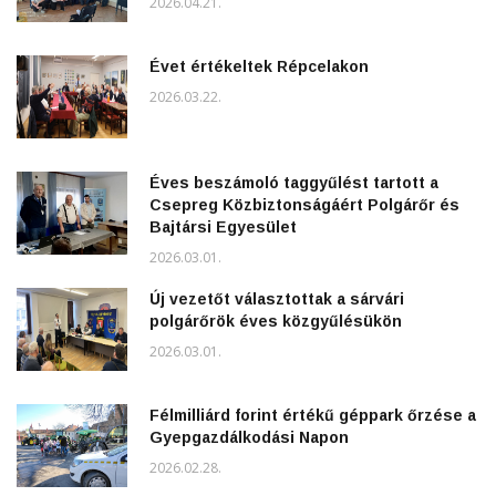
2026.04.21.
Évet értékeltek Répcelakon
2026.03.22.
Éves beszámoló taggyűlést tartott a
Csepreg Közbiztonságáért Polgárőr és
Bajtársi Egyesület
2026.03.01.
Új vezetőt választottak a sárvári
polgárőrök éves közgyűlésükön
2026.03.01.
Félmilliárd forint értékű géppark őrzése a
Gyepgazdálkodási Napon
2026.02.28.