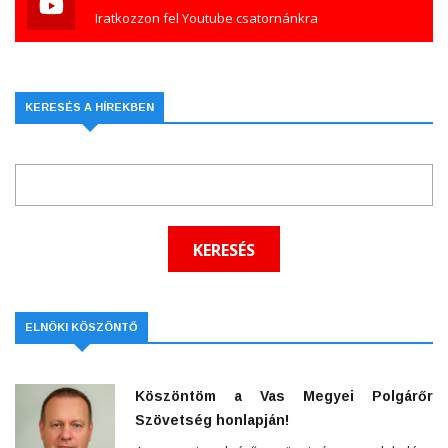
Iratkozzon fel Youtube csatornánkra
KERESÉS A HÍREKBEN
ELNÖKI KÖSZÖNTŐ
Köszöntöm a Vas Megyei Polgárőr
Szövetség honlapján!