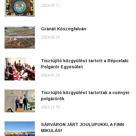
2024.03.11.
Gránát Kőszegfalván
2024.02.23.
Tisztújító közgyűlést tartott a Répcelaki
Polgárőr Egyesület
2024.01.23.
Tisztújító közgyűlést tartottak a csényei
polgárőrök
2023.12.15.
SÁRVÁRON JÁRT JOULUPUKKI, A FINN
MIKULÁS!