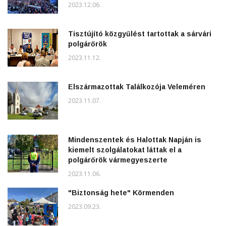
2023.12.06.
Tisztújító közgyűlést tartottak a sárvári
polgárőrök
2023.11.12.
Elszármazottak Találkozója Veleméren
2023.11.07.
Mindenszentek és Halottak Napján is
kiemelt szolgálatokat láttak el a
polgárőrök vármegyeszerte
2023.11.06.
"Biztonság hete" Körmenden
2023.09.23.