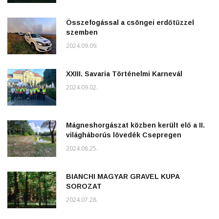
Összefogással a csöngei erdőtűzzel
szemben
2024.09.09.
XXIII. Savaria Történelmi Karnevál
2024.09.02.
Mágneshorgászat közben került elő a II.
világháborús lövedék Csepregen
2024.08.25.
BIANCHI MAGYAR GRAVEL KUPA
SOROZAT
2024.07.28.