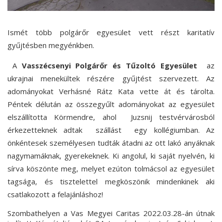
Ismét több polgárőr egyesület vett részt karitatív
gyűjtésben megyénkben.
A
Vasszécsenyi Polgárőr és Tűzoltó Egyesület
az
ukrajnai menekültek részére gyűjtést szervezett. Az
adományokat Verhásné Rátz Kata vette át és tárolta.
Péntek délután az összegyűlt adományokat az egyesület
elszállította Körmendre, ahol Juzsnij testvérvárosból
érkezetteknek adtak szállást egy kollégiumban. Az
önkéntesek személyesen tudták átadni az ott lakó anyáknak
nagymamáknak, gyerekeknek. Ki angolul, ki saját nyelvén, ki
sírva köszönte meg, melyet ezúton tolmácsol az egyesület
tagsága, és tisztelettel megköszönik mindenkinek aki
csatlakozott a felajánláshoz!
Szombathelyen
a Vas Megyei Caritas 2022.03.28-án útnak