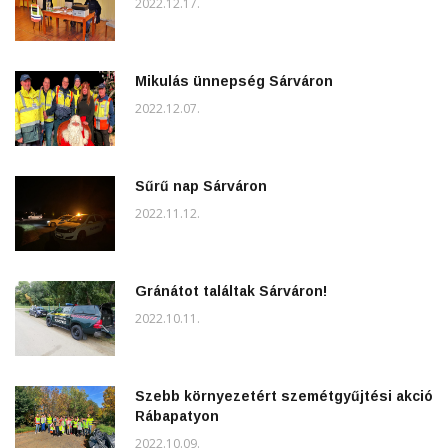
2022.12.17.
Mikulás ünnepség Sárváron
2022.12.07.
Sűrű nap Sárváron
2022.11.12.
Gránátot találtak Sárváron!
2022.10.11.
Szebb környezetért szemétgyűjtési akció
Rábapatyon
2022.10.09.