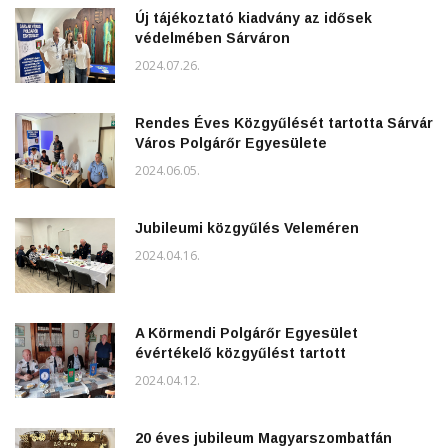
Új tájékoztató kiadvány az idősek
védelmében Sárváron
2024.07.26.
Rendes Éves Közgyűlését tartotta Sárvár
Város Polgárőr Egyesülete
2024.06.05.
Jubileumi közgyűlés Veleméren
2024.04.16.
A Körmendi Polgárőr Egyesület
évértékelő közgyűlést tartott
2024.04.12.
20 éves jubileum Magyarszombatfán