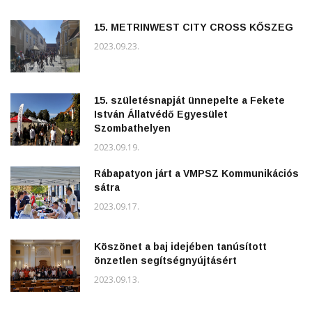
15. METRINWEST CITY CROSS KŐSZEG
2023.09.23.
15. születésnapját ünnepelte a Fekete
István Állatvédő Egyesület
Szombathelyen
2023.09.19.
Rábapatyon járt a VMPSZ Kommunikációs
sátra
2023.09.17.
Köszönet a baj idejében tanúsított
önzetlen segítségnyújtásért
2023.09.13.