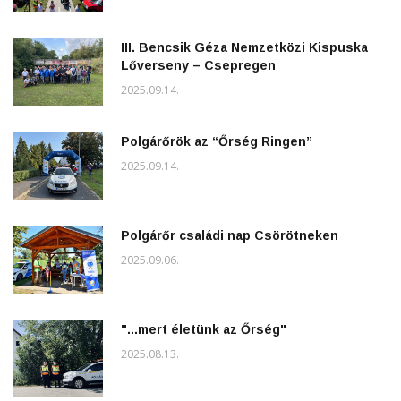
III. Bencsik Géza Nemzetközi Kispuska
Lőverseny – Csepregen
2025.09.14.
Polgárőrök az “Őrség Ringen”
2025.09.14.
Polgárőr családi nap Csörötneken
2025.09.06.
"...mert életünk az Őrség"
2025.08.13.