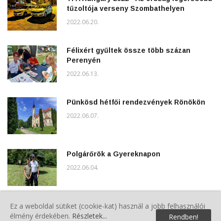
tűzoltója verseny Szombathelyen
2022.06.20.
Félixért gyűltek össze több százan
Perenyén
2022.06.13.
Pünkösd hétfői rendezvények Rönökön
2022.06.07.
Polgárőrök a Gyereknapon
2022.06.04.
Ez a weboldal sütiket (cookie-kat) használ a jobb felhasználói
5.Veterán Piknik Sárváron
élmény érdekében.
Részletek...
Rendben!
2022.06.04.