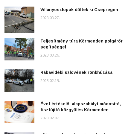
Villanyoszlopok dőltek ki Csepregen
2023.03.27.
Teljesítmény túra Körmenden polgárőr
segítséggel
2023.03.26.
Rábavidéki szlovének rönkhúzása
2023.02.19.
Évet értékelő, alapszabályt módosító,
tisztújító közgyűlés Körmenden
2023.02.07.