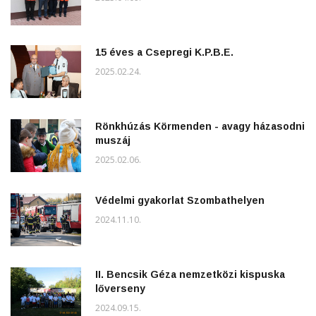
15 éves a Csepregi K.P.B.E.
2025.02.24.
Rönkhúzás Körmenden - avagy házasodni
muszáj
2025.02.06.
Védelmi gyakorlat Szombathelyen
2024.11.10.
II. Bencsik Géza nemzetközi kispuska
lőverseny
2024.09.15.