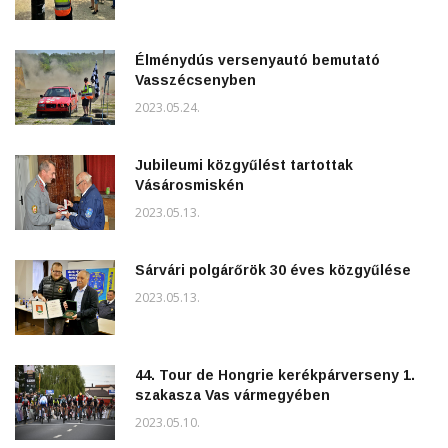
Élménydús versenyautó bemutató
Vasszécsenyben
2023.05.24.
Jubileumi közgyűlést tartottak
Vásárosmiskén
2023.05.13.
Sárvári polgárőrök 30 éves közgyűlése
2023.05.13.
44. Tour de Hongrie kerékpárverseny 1.
szakasza Vas vármegyében
2023.05.10.