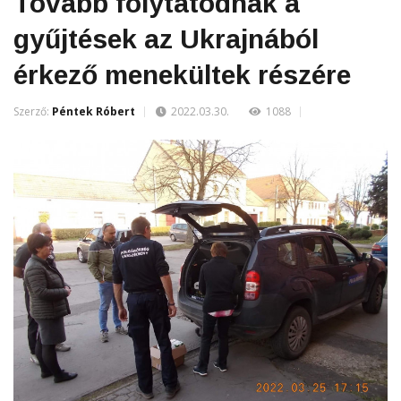
Tovább folytatódnak a
gyűjtések az Ukrajnából
érkező menekültek részére
Szerző:
Péntek Róbert
2022.03.30.
1088