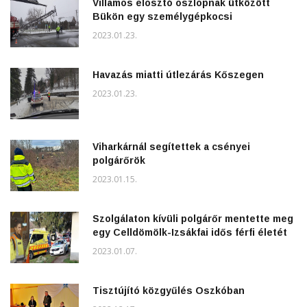
Villamos elosztó oszlopnak ütközött
Bükön egy személygépkocsi
2023.01.23.
Havazás miatti útlezárás Kőszegen
2023.01.23.
Viharkárnál segítettek a csényei
polgárőrök
2023.01.15.
Szolgálaton kívüli polgárőr mentette meg
egy Celldömölk-Izsákfai idős férfi életét
2023.01.07.
Tisztújító közgyűlés Oszkóban