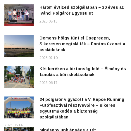
Három évtized szolgálatban – 30 éves az
Ivánci Polgárőr Egyesület
2025.08.13.
Demens hölgy tűnt el Csepregen,
Sikeresen megtalálták – Fontos üzenet a
családoknak
2025.07.10.
Két keréken a biztonság felé – Élmény és
tanulás a bői iskolásoknak
2025.06.17.
24 polgárőr vigyázott a V. Répce Running
Futófesztivál résztvevőire – sikeres
együttműködés a biztonság
szolgálatában
2025.06.14.
Mindannyiunk épsége a tét