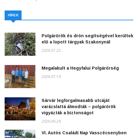
HÍREK
Polgárőrök és drón segítségével kerültek
elő a lopott tárgyak Szakonynál
2026.07.23.
Megalakult a Hegyfalui Polgárőrség
2026.07.19.
Sárvár legforgalmasabb utcáját
varázslattá álmodták – polgárőrök
vigyázták a biztonságot
2026.06.29.
VI. Autós Családi Nap Vasszécsenyben