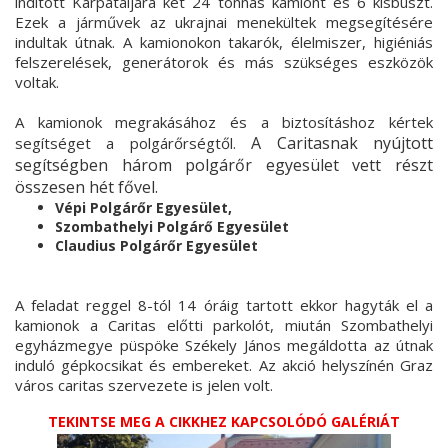
indított Kárpátaljára két 24 tonnás kamiont és 6 kisbuszt.
Ezek a járművek az ukrajnai menekültek megsegítésére
indultak útnak. A kamionokon takarók, élelmiszer, higiéniás
felszerelések, generátorok és más szükséges eszközök
voltak.
A kamionok megrakásához és a biztosításhoz kértek
A Caritasnak nyújtott
segítséget a polgárőrségtől.
segítségben három polgárőr egyesület vett részt
összesen hét fővel.
Vépi Polgárőr Egyesület,
Szombathelyi Polgárő Egyesület
Claudius Polgárőr Egyesület
A feladat reggel 8-tól 14 óráig tartott ekkor hagyták el a
kamionok a Caritas előtti parkolót, miután Szombathelyi
egyházmegye püspöke Székely János megáldotta az útnak
induló gépkocsikat és embereket. Az akció helyszínén Graz
város caritas szervezete is jelen volt.
TEKINTSE MEG A CIKKHEZ KAPCSOLÓDÓ GALÉRIÁT