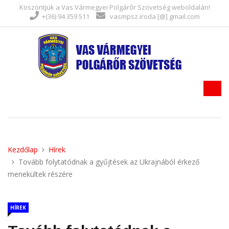
Köszöntjük a Vas Vármegyei Polgárőr Szövetség weboldalán!
+(36) 94 359 511
vasmpsz.iroda [@] gmail.com
Kezdőlap
Hírek
Tovább folytatódnak a gyűjtések az Ukrajnából érkező
menekültek részére
HÍREK