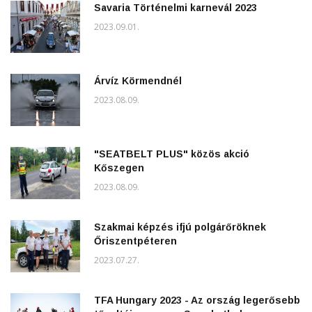
Savaria Történelmi karnevál 2023
2023.09.01.
Árvíz Körmendnél
2023.08.09.
"SEATBELT PLUS" közös akció
Kőszegen
2023.08.09.
Szakmai képzés ifjú polgárőröknek
Őriszentpéteren
2023.07.27.
TFA Hungary 2023 - Az ország legerősebb