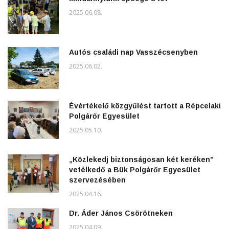
2025.06.08.
Autós családi nap Vasszécsenyben
2025.06.02.
Évértékelő közgyűlést tartott a Répcelaki
Polgárőr Egyesület
2025.05.10.
„Közlekedj biztonságosan két keréken”
vetélkedő a Bük Polgárőr Egyesület
szervezésében
2025.04.16.
Dr. Áder János Csörötneken
2025.04.09.