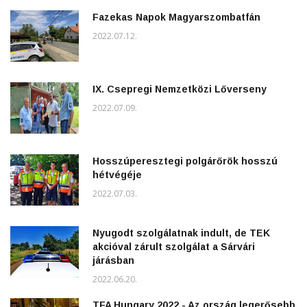
Fazekas Napok Magyarszombatfán
2022.07.12.
IX. Csepregi Nemzetközi Lőverseny
2022.07.09.
Hosszúperesztegi polgárőrök hosszú
hétvégéje
2022.07.03.
Nyugodt szolgálatnak indult, de TEK
akcióval zárult szolgálat a Sárvári
járásban
2022.06.20.
TFA Hungary 2022 - Az ország legerősebb