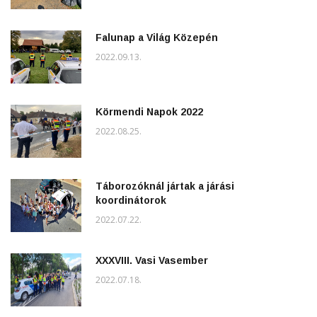
Falunap a Világ Közepén
2022.09.13.
Körmendi Napok 2022
2022.08.25.
Táborozóknál jártak a járási
koordinátorok
2022.07.22.
XXXVIII. Vasi Vasember
2022.07.18.