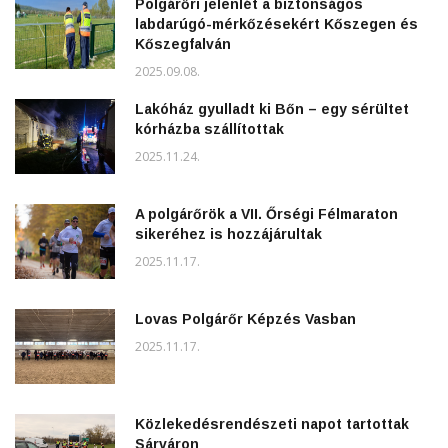
Polgárőri jelenlét a biztonságos
labdarúgó-mérkőzésekért Kőszegen és
Kőszegfalván
2025.09.08.
Lakóház gyulladt ki Bőn – egy sérültet
kórházba szállítottak
2025.11.24.
A polgárőrök a VII. Őrségi Félmaraton
sikeréhez is hozzájárultak
2025.11.17.
Lovas Polgárőr Képzés Vasban
2025.11.17.
Közlekedésrendészeti napot tartottak
Sárváron