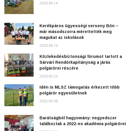
2026.06.14.
Kerékpáros ügyességi verseny Bőn –
már másodszorra mérettették meg
magukat az iskolások
2026.06.10.
Közlekedésbiztonsági fórumot tartott a
Sárvári Rendőrkapitányság a járás
polgárőrei részére
2026.05.23.
Idén is MLSZ támogatás érkezett több
polgárőr egyesületnek
2025.05.08.
Barátságból hagyomány: negyedszer
találkoztak a 2022-es akadémia polgárőrei