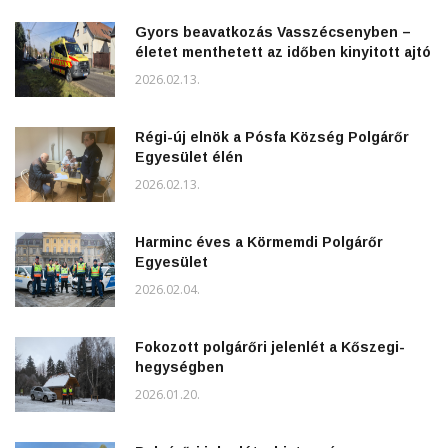
Gyors beavatkozás Vasszécsenyben –
életet menthetett az időben kinyitott ajtó
2026.02.13.
Régi-új elnök a Pósfa Község Polgárőr
Egyesület élén
2026.02.13.
Harminc éves a Körmemdi Polgárőr
Egyesület
2026.02.04.
Fokozott polgárőri jelenlét a Kőszegi-
hegységben
2026.01.20.