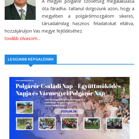
A megyei polgárőr szövetség megalakulása
óta fáradha- tatlanul dolgozunk azon, hogy a
megyében a polgárőrmozgalom sikeres,
társadalmilag hasznos feladatokat ellátva,
hozzájáruljon Vas megye fejlődéséhez.
tovább olvasom...
LEGÚJABB KÉPGALÉRIÁK