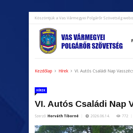
Köszöntjük a Vas Vármegyei Polgárőr Szövetség webo
Kezdőlap
Hírek
VI. Autós Családi Nap Vasszé
HÍREK
VI. Autós Családi Nap
Szerző:
Horváth Tiborné
2026.06.14.
772