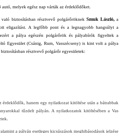
23 autó, melyek egész nap várták az érdeklődőket.
Smuk László,
 való biztosításban résztvevő polgárőröknek
a
tt eligazítást. A legfőbb pont és a legnagyobb hangsúlyt a
ezért a pálya egészén polgárőrök és pályabírók figyeltek a
tó Egyesület (Csánig, Rum, Vasszécseny) is kint volt a pálya
 biztosításban résztvevő polgárőr egyesületek:
z érdeklődők, hanem egy nyilatkozat kitöltése után a bátrabbak
anyarokkal tűzdelt pályán. A nyilatkozatok kitöltésében a Vas
tek.
e,valamint a pályán esetleges kicsúszások meghibásodások jelzése