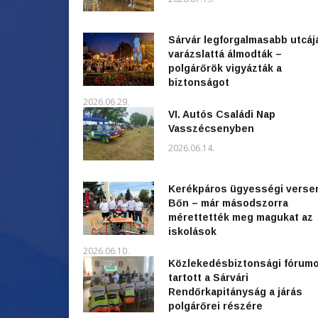
Sárvár legforgalmasabb utcáj
varázslattá álmodták –
polgárőrök vigyázták a
biztonságot
2026.06.29.
VI. Autós Családi Nap
Vasszécsenyben
2026.06.14.
Kerékpáros ügyességi verse
Bőn – már másodszorra
mérettették meg magukat az
iskolások
2026.06.10.
Közlekedésbiztonsági fórum
tartott a Sárvári
Rendőrkapitányság a járás
polgárőrei részére