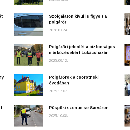
át
Szolgálaton kívül is figyelt a
polgárőr!
2026.03.24.
Polgárőri jelenlét a biztonságos
mérkőzésekért Lukácsházán
2025.09.12.
ny
Polgárőrök a csörötneki
óvodában
2025.12.07.
ot
Püspöki szentmise Sárváron
2025.10.08.