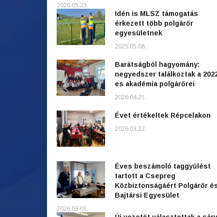
2026.05.23.
Idén is MLSZ támogatás
érkezett több polgárőr
egyesületnek
2025.05.08.
Barátságból hagyomány:
negyedszer találkoztak a 202
es akadémia polgárőrei
2026.04.21.
Évet értékeltek Répcelakon
2026.03.22.
Éves beszámoló taggyűlést
tartott a Csepreg
Közbiztonságáért Polgárőr é
Bajtársi Egyesület
2026.03.01.