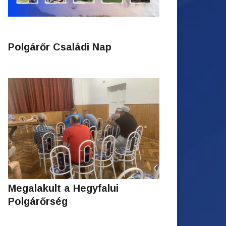
Polgárőr Családi Nap
Megalakult a Hegyfalui
Polgárőrség