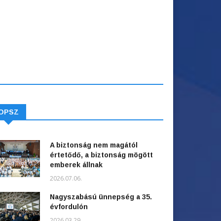
OPSZ
A biztonság nem magától
értetődő, a biztonság mögött
emberek állnak
2026.07.06.
Nagyszabású ünnepség a 35.
évfordulón
2026.03.29.