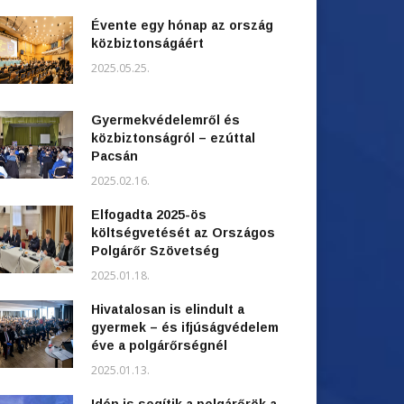
Évente egy hónap az ország
közbiztonságáért
2025.05.25.
Gyermekvédelemről és
közbiztonságról – ezúttal
Pacsán
2025.02.16.
Elfogadta 2025-ös
költségvetését az Országos
Polgárőr Szövetség
2025.01.18.
Hivatalosan is elindult a
gyermek – és ifjúságvédelem
éve a polgárőrségnél
2025.01.13.