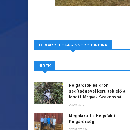
TOVÁBBI LEGFRISSEBB HÍREINK
HÍREK
Polgárőrök és drón
segítségével kerültek elő a
lopott tárgyak Szakonynál
2026.07.23.
Megalakult a Hegyfalui
Polgárőrség
2026.07.19.