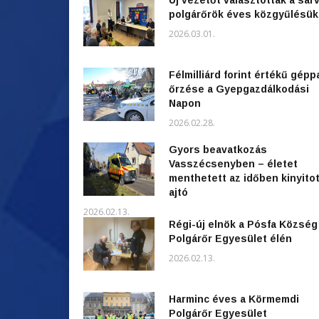
Új vezetőt választottak a sárv
polgárőrök éves közgyűlésü
2026.03.01.
Félmilliárd forint értékű gépp
őrzése a Gyepgazdálkodási
Napon
2026.02.28.
Gyors beavatkozás
Vasszécsenyben – életet
menthetett az időben kinyitot
ajtó
2026.02.13.
Régi-új elnök a Pósfa Község
Polgárőr Egyesület élén
2026.02.13.
Harminc éves a Körmemdi
Polgárőr Egyesület