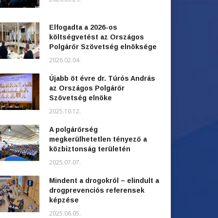
Elfogadta a 2026-os
költségvetést az Országos
Polgárőr Szövetség elnöksége
2026.02.04.
Újabb öt évre dr. Túrós András
az Országos Polgárőr
Szövetség elnöke
2025.10.12.
A polgárőrség
megkerülhetetlen tényező a
közbiztonság területén
2025.07.07.
Mindent a drogokról – elindult a
drogprevenciós referensek
képzése
2025.06.05.