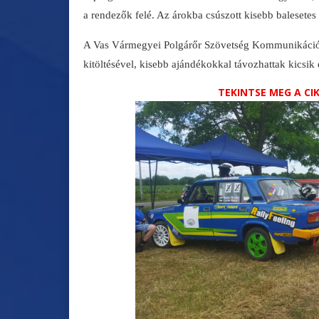
a rendezők felé. Az árokba csúszott kisebb balesetes 
A Vas Vármegyei Polgárőr Szövetség Kommunikációs s
kitöltésével, kisebb ajándékokkal távozhattak kicsik
TEKINTSE MEG A C