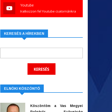
Youtube
Iratkozzon fel Youtube csatornánkra
KERESÉS A HÍREKBEN
ELNÖKI KÖSZÖNTŐ
Köszöntöm a Vas Megyei
Polgárőr Szövetség