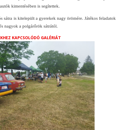
autók kimentésében is segítettek.
átra is kitelepült a gyerekek nagy örömére. Játékos feladatok
 és nagyok a polgárőrök sátrától.
IKKHEZ KAPCSOLÓDÓ GALÉRIÁT