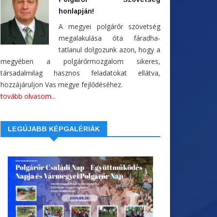
honlapján!
A megyei polgárőr szövetség
megalakulása óta fáradha-
tatlanul dolgozunk azon, hogy a
megyében a polgárőrmozgalom sikeres,
társadalmilag hasznos feladatokat ellátva,
hozzájáruljon Vas megye fejlődéséhez.
tovább olvasom...
LEGÚJABB KÉPGALÉRIÁK