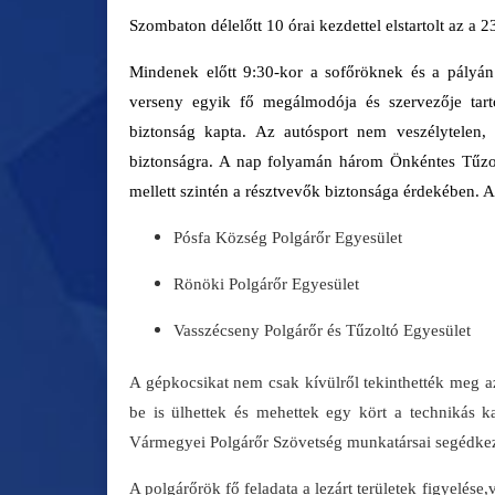
Szombaton délelőtt 10 órai kezdettel elstartolt az a 
Mindenek előtt 9:30-kor a sofőrö
k
nek és a pályán
verseny egyik fő megálmodója és szervezője tarto
biztonság kapta. Az autósport nem veszélytelen, 
biztonságra. A nap folyamán három Önkéntes Tűzol
mellett szintén a résztvevők biztonsága érdekében. A
Pósfa Község Polgárőr Egyesület
Rönöki Polgárőr Egyesület
Vasszécseny Polgárőr és Tűzoltó Egyesület
A gépkocsikat nem csak kívülről tekinthették meg a
be is ülhettek és mehettek egy kört a technikás k
Vármegyei Polgárőr Szövetség munkatársai segédkez
A polgárőrök fő feladata a lezárt területek figyelés