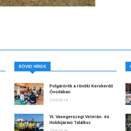
RÖVID HÍREK
Polgárőrök a rönöki Kerekerdő
Óvodában
2026.06.14.
VI. Vasegerszegi Veterán- és
Hobbijármű Találkoz
2026.04.26.