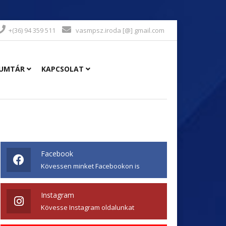
+(36) 94 359 511
vasmpsz.iroda [@] gmail.com
UMTÁR
KAPCSOLAT
Facebook
Kövessen minket Facebookon is
Instagram
Kövesse Instagram oldalunkat