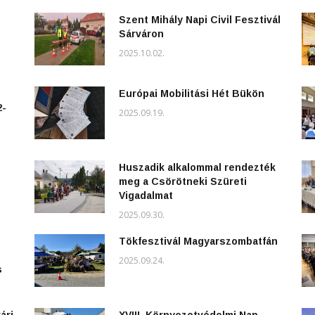
Szent Mihály Napi Civil Fesztivál
Sárváron
2025.10.02.
Európai Mobilitási Hét Bükön
2-
2025.09.19.
Huszadik alkalommal rendezték
meg a Csörötneki Szüreti
Vigadalmat
2025.09.30.
Tökfesztivál Magyarszombatfán
2025.09.24.
s