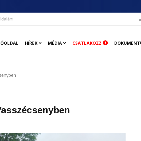
ldalán!
FŐOLDAL
HÍREK
MÉDIA
CSATLAKOZZ
DOKUMENT
csenyben
 Vasszécsenyben