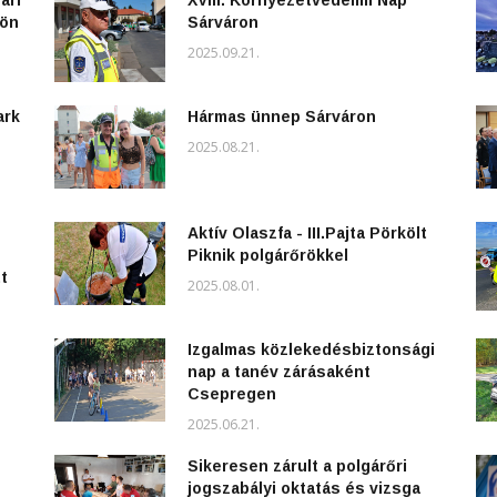
ári
XVIII. Környezetvédelmi Nap
kön
Sárváron
2025.09.21.
ark
Hármas ünnep Sárváron
2025.08.21.
Aktív Olaszfa - III.Pajta Pörkölt
Piknik polgárőrökkel
t
2025.08.01.
Izgalmas közlekedésbiztonsági
nap a tanév zárásaként
Csepregen
2025.06.21.
Sikeresen zárult a polgárőri
jogszabályi oktatás és vizsga