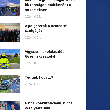
Idén is segítik a polgárőrök a
biztonságos emlékezést a
sírkertekben
2024.10.25.
A polgárőrök a nemzetet
szolgálják
2024.10.21.
Vigyázat! Iskolakezdés!
Gyermekveszély!
2024.08.30.
Tudtad, hogy…?
2024.06.25.
Nincs konkurenciánk, nincs
vetélytársunk!