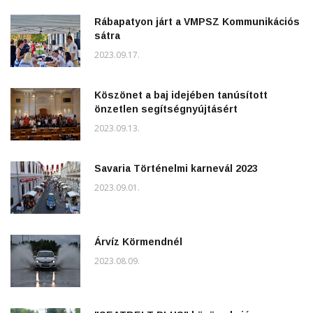
Rábapatyon járt a VMPSZ Kommunikációs
sátra
2023.09.17.
Köszönet a baj idejében tanúsított
önzetlen segítségnyújtásért
2023.09.13.
Savaria Történelmi karnevál 2023
2023.09.01.
Árvíz Körmendnél
2023.08.09.