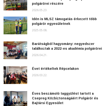
polgárőrei részére
2026.05.23.
Idén is MLSZ támogatás érkezett több
polgárőr egyesületnek
2025.05.08.
Barátságból hagyomány: negyedszer
találkoztak a 2022-es akadémia polgárőrei
2026.04.21.
Évet értékeltek Répcelakon
2026.03.22.
Éves beszámoló taggyűlést tartott a
Csepreg Közbiztonságáért Polgárőr és
Bajtársi Egyesület