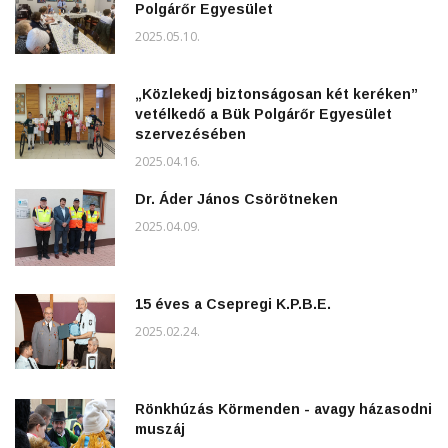
Polgárőr Egyesület
2025.05.10.
„Közlekedj biztonságosan két keréken”
vetélkedő a Bük Polgárőr Egyesület
szervezésében
2025.04.16.
Dr. Áder János Csörötneken
2025.04.09.
15 éves a Csepregi K.P.B.E.
2025.02.24.
Rönkhúzás Körmenden - avagy házasodni
muszáj