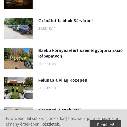
Gránátot találtak Sárváron!
2022.10.11.
Szebb környezetért szemétgyűjtési akció
Rábapatyon
2022.10.09.
Falunap a Világ Közepén
2022.09.13.
Körmendi Napok 2022
2022.08.25.
Ez a weboldal sütiket (cookie-kat) használ a jobb felhasználói
élmény érdekében.
Részletek...
Rendben!