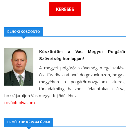
ELNÖKI KÖSZÖNTŐ
Köszöntöm a Vas Megyei Polgárőr
Szövetség honlapján!
A megyei polgárőr szövetség megalakulása
óta fáradha- tatlanul dolgozunk azon, hogy a
megyében a polgárőrmozgalom sikeres,
társadalmilag hasznos feladatokat ellátva,
hozzájáruljon Vas megye fejlődéséhez.
tovább olvasom...
LEGÚJABB KÉPGALÉRIÁK