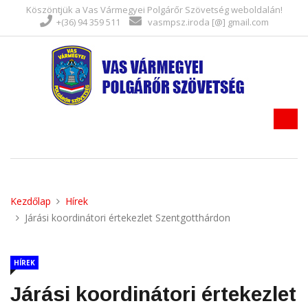
Köszöntjük a Vas Vármegyei Polgárőr Szövetség weboldalán!
+(36) 94 359 511
vasmpsz.iroda [@] gmail.com
Kezdőlap
Hírek
Járási koordinátori értekezlet Szentgotthárdon
HÍREK
Járási koordinátori értekezlet