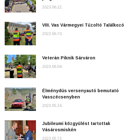
2023.06.22.
VIII. Vas Vármegyei Tűzoltó Találkozó
2023.06.10.
Veterán Piknik Sárváron
2023.06.04.
Élménydús versenyautó bemutató
Vasszécsenyben
2023.05.24.
Jubileumi közgyűlést tartottak
Vásárosmiskén
2023.05.13.