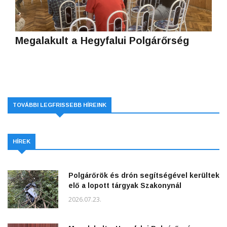
Megalakult a Hegyfalui Polgárőrség
TOVÁBBI LEGFRISSEBB HÍREINK
HÍREK
Polgárőrök és drón segítségével kerültek
elő a lopott tárgyak Szakonynál
2026.07.23.