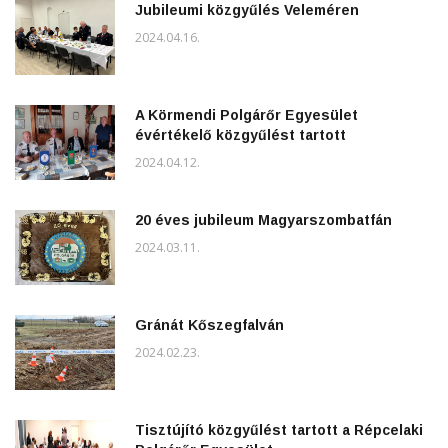
Jubileumi közgyűlés Veleméren
2024.04.16.
A Körmendi Polgárőr Egyesület
évértékelő közgyűlést tartott
2024.04.12.
20 éves jubileum Magyarszombatfán
2024.03.11.
Gránát Kőszegfalván
2024.02.23.
Tisztújító közgyűlést tartott a Répcelaki