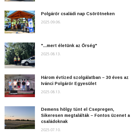
Polgárőr családi nap Csörötneken
2025.09.06.
"...mert életünk az Őrség"
2025.08.13.
Három évtized szolgálatban – 30 éves az
Ivánci Polgárőr Egyesület
2025.08.13.
Demens hölgy tűnt el Csepregen,
Sikeresen megtalálták – Fontos üzenet a
családoknak
2025.07.10.