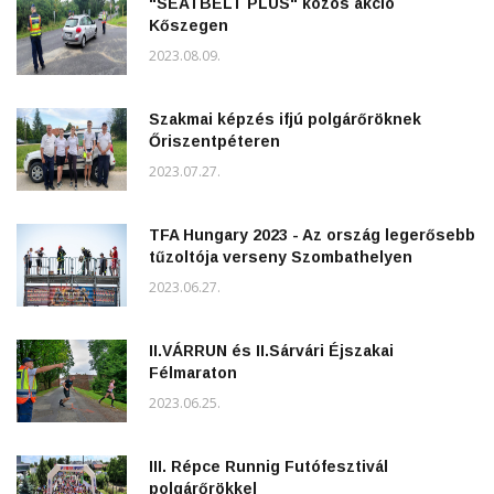
"SEATBELT PLUS" közös akció
Kőszegen
2023.08.09.
Szakmai képzés ifjú polgárőröknek
Őriszentpéteren
2023.07.27.
TFA Hungary 2023 - Az ország legerősebb
tűzoltója verseny Szombathelyen
2023.06.27.
II.VÁRRUN és II.Sárvári Éjszakai
Félmaraton
2023.06.25.
III. Répce Runnig Futófesztivál
polgárőrökkel