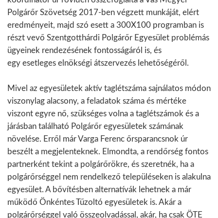
Polgárőr Szövetség 2017-ben végzett munkáját, elért
eredményeit, majd szó esett a 300X100 programban is
részt vevő Szentgotthárdi Polgárőr Egyesület problémás
ügyeinek rendezésének fontosságáról is, és
egy esetleges elnökségi átszervezés lehetőségéről.
Mivel az egyesületek aktív taglétszáma sajnálatos módon
viszonylag alacsony, a feladatok száma és mértéke
viszont egyre nő, szükséges volna a taglétszámok és a
járásban található Polgárőr egyesületek számának
növelése. Erről már Varga Ferenc őrsparancsnok úr
beszélt a megjelenteknek. Elmondta, a rendőrség fontos
partnerként tekint a polgárőrökre, és szeretnék, ha a
polgárőrséggel nem rendelkező településeken is alakulna
egyesület. A bővítésben alternatívák lehetnek a már
működő Önkéntes Tűzoltó egyesületek is. Akár a
polgárőrséggel való összeolvadással, akár, ha csak ÖTE