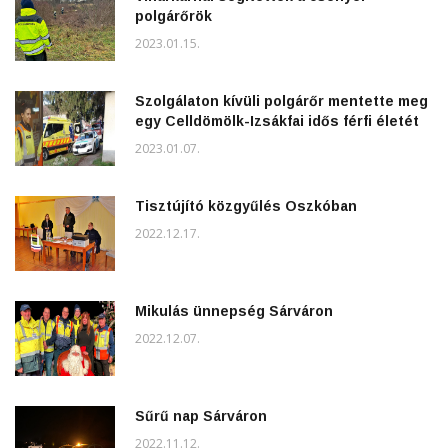
polgárőrök
2023.01.15.
Szolgálaton kívüli polgárőr mentette meg
egy Celldömölk-Izsákfai idős férfi életét
2023.01.07.
Tisztújító közgyűlés Oszkóban
2022.12.17.
Mikulás ünnepség Sárváron
2022.12.07.
Sűrű nap Sárváron
2022.11.12.