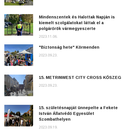
Mindenszentek és Halottak Napján is
kiemelt szolgálatokat láttak el a
polgárőrök vármegyeszerte
2023.11.06.
"Biztonság hete" Körmenden
2023.09.23.
15. METRINWEST CITY CROSS KŐSZEG
2023.09.23.
15. születésnapját ünnepelte a Fekete
István Állatvédő Egyesület
Szombathelyen
2023.09.19.