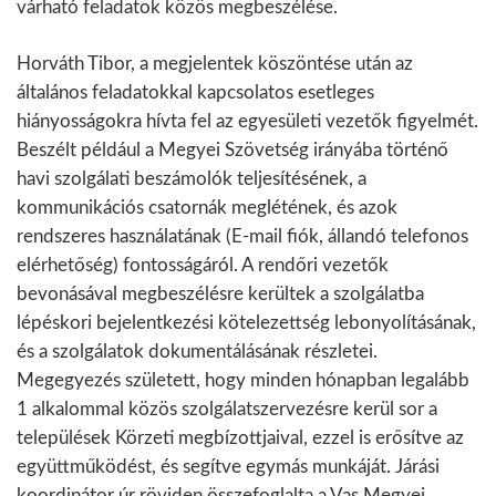
várható feladatok közös megbeszélése.
Horváth Tibor, a megjelentek köszöntése után az
általános feladatokkal kapcsolatos esetleges
hiányosságokra hívta fel az egyesületi vezetők figyelmét.
Beszélt például a Megyei Szövetség irányába történő
havi szolgálati beszámolók teljesítésének, a
kommunikációs csatornák meglétének, és azok
rendszeres használatának (E-mail fiók, állandó telefonos
elérhetőség) fontosságáról. A rendőri vezetők
bevonásával megbeszélésre kerültek a szolgálatba
lépéskori bejelentkezési kötelezettség lebonyolításának,
és a szolgálatok dokumentálásának részletei.
Megegyezés született, hogy minden hónapban legalább
1 alkalommal közös szolgálatszervezésre kerül sor a
települések Körzeti megbízottjaival, ezzel is erősítve az
együttműködést, és segítve egymás munkáját. Járási
koordinátor úr röviden összefoglalta a Vas Megyei