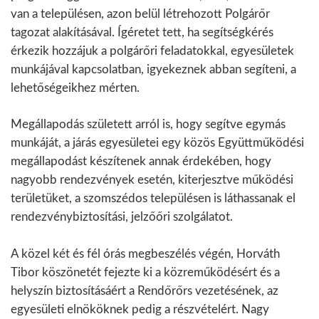
van a településen, azon belül létrehozott Polgárőr
tagozat alakításával. Ígéretet tett, ha segítségkérés
érkezik hozzájuk a polgárőri feladatokkal, egyesületek
munkájával kapcsolatban, igyekeznek abban segíteni, a
lehetőségeikhez mérten.
Megállapodás született arról is, hogy segítve egymás
munkáját, a járás egyesületei egy közös Együttműködési
megállapodást készítenek annak érdekében, hogy
nagyobb rendezvények esetén, kiterjesztve működési
területüket, a szomszédos településen is láthassanak el
rendezvénybiztosítási, jelzőőri szolgálatot.
A közel két és fél órás megbeszélés végén, Horváth
Tibor köszönetét fejezte ki a közreműködésért és a
helyszín biztosításáért a Rendőrőrs vezetésének, az
egyesületi elnököknek pedig a részvételért. Nagy