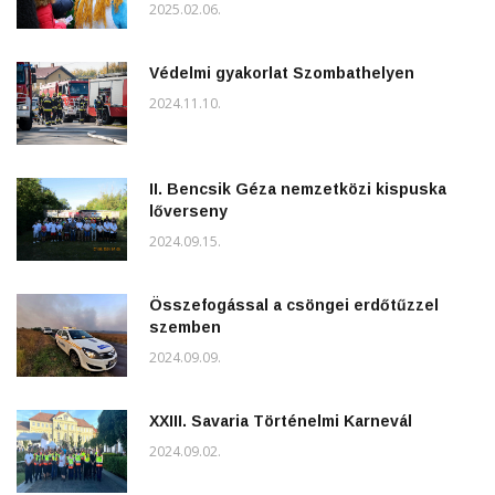
2025.02.06.
Védelmi gyakorlat Szombathelyen
2024.11.10.
II. Bencsik Géza nemzetközi kispuska
lőverseny
2024.09.15.
Összefogással a csöngei erdőtűzzel
szemben
2024.09.09.
XXIII. Savaria Történelmi Karnevál
2024.09.02.