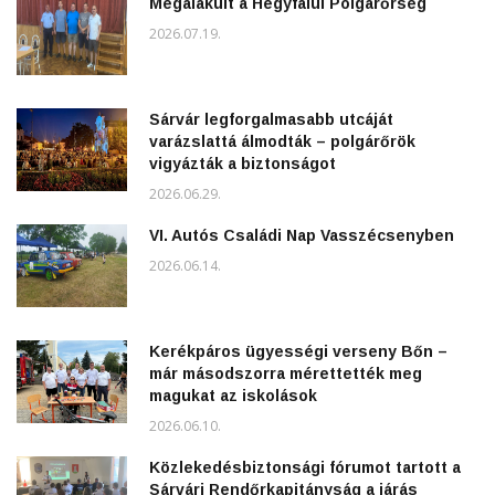
Megalakult a Hegyfalui Polgárőrség
2026.07.19.
Sárvár legforgalmasabb utcáját
varázslattá álmodták – polgárőrök
vigyázták a biztonságot
2026.06.29.
VI. Autós Családi Nap Vasszécsenyben
2026.06.14.
Kerékpáros ügyességi verseny Bőn –
már másodszorra mérettették meg
magukat az iskolások
2026.06.10.
Közlekedésbiztonsági fórumot tartott a
Sárvári Rendőrkapitányság a járás