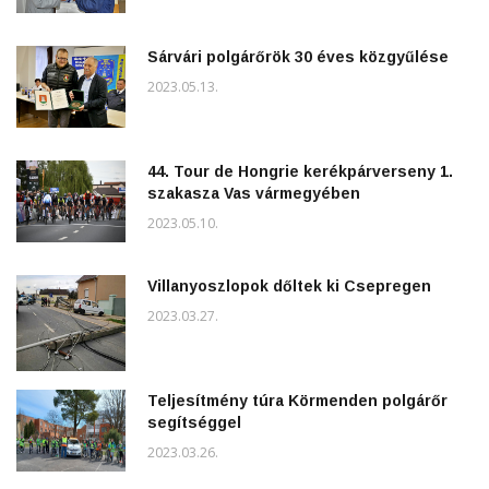
Sárvári polgárőrök 30 éves közgyűlése
2023.05.13.
44. Tour de Hongrie kerékpárverseny 1.
szakasza Vas vármegyében
2023.05.10.
Villanyoszlopok dőltek ki Csepregen
2023.03.27.
Teljesítmény túra Körmenden polgárőr
segítséggel
2023.03.26.