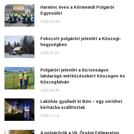
Harminc éves a Körmemdi Polgárőr
Egyesület
2026.02.04.
Fokozott polgárőri jelenlét a Kőszegi-
hegységben
2026.01.20.
Polgárőri jelenlét a biztonságos
labdarúgó-mérkőzésekért Kőszegen és
Kőszegfalván
2025.09.08.
Lakóház gyulladt ki Bőn – egy sérültet
kórházba szállítottak
2025.11.24.
A polgárőrök a VII. Őrségi Félmaraton