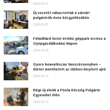
2026.03.01.
Új vezetőt választottak a sárvári
polgárőrök éves közgyűlésükön
2026.03.01.
Félmilliárd forint értékű géppark őrzése a
Gyepgazdálkodási Napon
2026.02.28.
Gyors beavatkozás Vasszécsenyben –
életet menthetett az időben kinyitott ajtó
2026.02.13.
Régi-új elnök a Pósfa Község Polgárőr
Egyesület élén
2026.02.13.