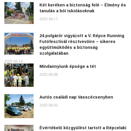
Két keréken a biztonság felé – Élmény és
tanulás a bői iskolásoknak
2025.06.17.
24 polgárőr vigyázott a V. Répce Running
Futófesztivál résztvevőire – sikeres
együttműködés a biztonság
szolgálatában
2025.06.14.
Mindannyiunk épsége a tét
2025.06.08.
Autós családi nap Vasszécsenyben
2025.06.02.
Évértékelő közgyűlést tartott a Répcelaki