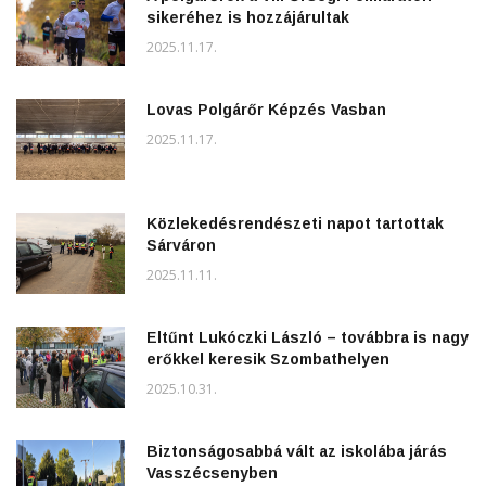
sikeréhez is hozzájárultak
2025.11.17.
Lovas Polgárőr Képzés Vasban
2025.11.17.
Közlekedésrendészeti napot tartottak
Sárváron
2025.11.11.
Eltűnt Lukóczki László – továbbra is nagy
erőkkel keresik Szombathelyen
2025.10.31.
Biztonságosabbá vált az iskolába járás
Vasszécsenyben