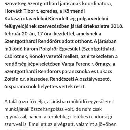
Szövetség Szentgotthárd járásának koordinátora,
Horváth Tibor t. ezredes, a Körmendi
Katasztrófavédelmi Kirendeltség polgárvédelmi
felügyelőjének szervezésében járási értekezletre 2018.
február 20-án, 17 órai kezdettel, amelynek a
Szentgotthárdi Rendőrőrs adott otthont. A járásban
működő három Polgárőr Egyesület (Szentgotthárd,
Csörötnek, Rönök) vezetői mellett, az értekezleten a
rendőrség képviseletében Varga Ferenc r. őrnagy, a
Szentgotthárdi Rendőrőrs parancsnoka és Lukács
Zoltán c.r. alezredes, Rendészeti Alosztályvezető,
őrsparancsnok helyettes vettek részt.
A találkozó fő célja, a járásban működő egyesületek
munkájának összehangolása volt, de nem csak
egymással, hanem a területileg illetékes rendőrségi
szervvel is. Emellett az elvégzett, valamint a jövőben