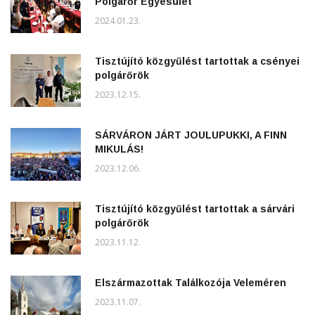
Polgárőr Egyesület
2024.01.23.
Tisztújító közgyűlést tartottak a csényei
polgárőrök
2023.12.15.
SÁRVÁRON JÁRT JOULUPUKKI, A FINN
MIKULÁS!
2023.12.06.
Tisztújító közgyűlést tartottak a sárvári
polgárőrök
2023.11.12.
Elszármazottak Találkozója Veleméren
2023.11.07.