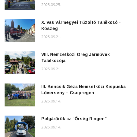
2025.09.25.
X. Vas Vármegyei Tűzoltó Találkozó -
Kőszeg
2025.09.21.
VIII. Nemzetközi Öreg Járművek
Találkozója
2025.09.21.
III. Bencsik Géza Nemzetközi Kispuska
Lőverseny – Csepregen
2025.09.14.
Polgárőrök az “Őrség Ringen”
2025.09.14.