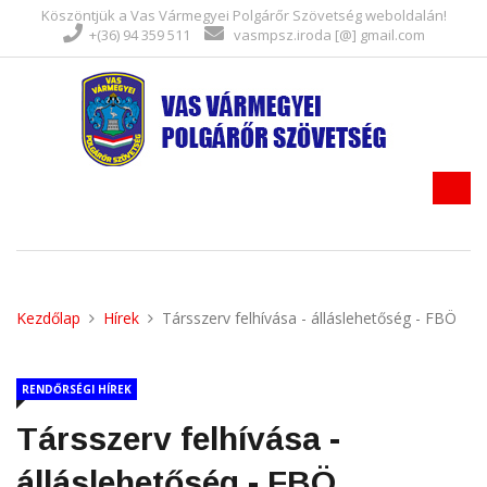
Köszöntjük a Vas Vármegyei Polgárőr Szövetség weboldalán!
+(36) 94 359 511
vasmpsz.iroda [@] gmail.com
Kezdőlap
Hírek
Társszerv felhívása - álláslehetőség - FBÖ
RENDŐRSÉGI HÍREK
Társszerv felhívása -
álláslehetőség - FBÖ