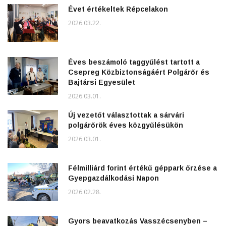
Évet értékeltek Répcelakon
2026.03.22.
Éves beszámoló taggyűlést tartott a
Csepreg Közbiztonságáért Polgárőr és
Bajtársi Egyesület
2026.03.01.
Új vezetőt választottak a sárvári
polgárőrök éves közgyűlésükön
2026.03.01.
Félmilliárd forint értékű géppark őrzése a
Gyepgazdálkodási Napon
2026.02.28.
Gyors beavatkozás Vasszécsenyben –