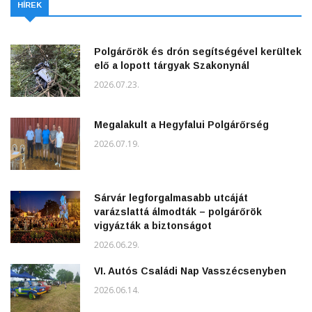
HÍREK
Polgárőrök és drón segítségével kerültek
elő a lopott tárgyak Szakonynál
2026.07.23.
Megalakult a Hegyfalui Polgárőrség
2026.07.19.
Sárvár legforgalmasabb utcáját
varázslattá álmodták – polgárőrök
vigyázták a biztonságot
2026.06.29.
VI. Autós Családi Nap Vasszécsenyben
2026.06.14.