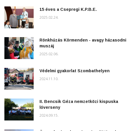
15 éves a Csepregi K.P.B.E.
2025.02.24.
Rönkhúzás Körmenden - avagy házasodni
muszáj
2025.02.06.
Védelmi gyakorlat Szombathelyen
2024.11.10.
II. Bencsik Géza nemzetközi kispuska
lőverseny
2024.09.15.