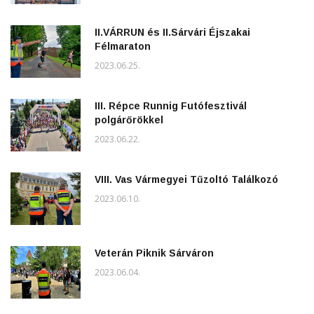
II.VÁRRUN és II.Sárvári Éjszakai
Félmaraton
2023.06.25.
III. Répce Runnig Futófesztivál
polgárőrökkel
2023.06.22.
VIII. Vas Vármegyei Tűzoltó Találkozó
2023.06.10.
Veterán Piknik Sárváron
2023.06.04.