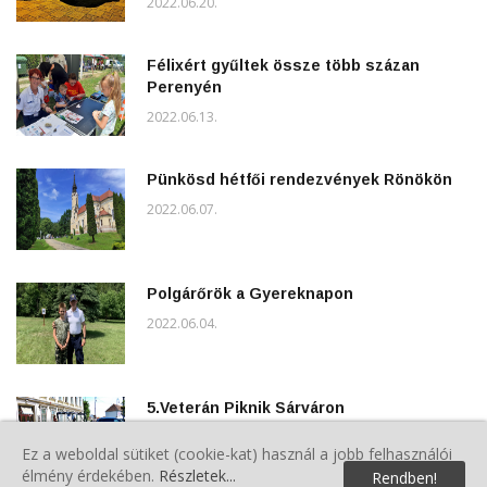
2022.06.20.
Félixért gyűltek össze több százan
Perenyén
2022.06.13.
Pünkösd hétfői rendezvények Rönökön
2022.06.07.
Polgárőrök a Gyereknapon
2022.06.04.
5.Veterán Piknik Sárváron
2022.06.04.
Ez a weboldal sütiket (cookie-kat) használ a jobb felhasználói
élmény érdekében.
Részletek...
Rendben!