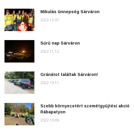
Mikulás ünnepség Sárváron
2022.12.07.
Sűrű nap Sárváron
2022.11.12.
Gránátot találtak Sárváron!
2022.10.11.
Szebb környezetért szemétgyűjtési akció
Rábapatyon
2022.10.09.