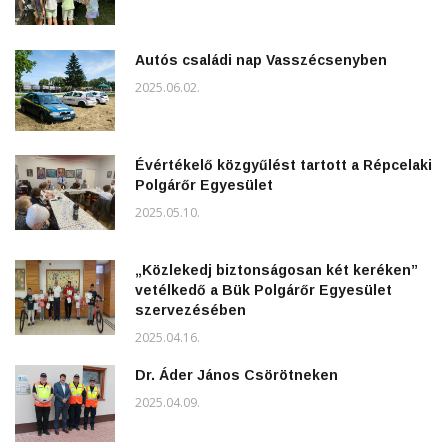
Autós családi nap Vasszécsenyben
2025.06.02.
Évértékelő közgyűlést tartott a Répcelaki
Polgárőr Egyesület
2025.05.10.
„Közlekedj biztonságosan két keréken”
vetélkedő a Bük Polgárőr Egyesület
szervezésében
2025.04.16.
Dr. Áder János Csörötneken
2025.04.09.