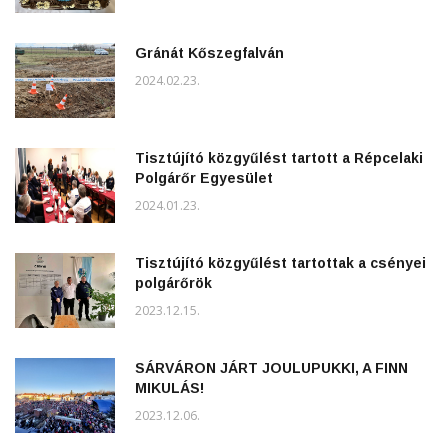
Gránát Kőszegfalván
2024.02.23.
Tisztújító közgyűlést tartott a Répcelaki
Polgárőr Egyesület
2024.01.23.
Tisztújító közgyűlést tartottak a csényei
polgárőrök
2023.12.15.
SÁRVÁRON JÁRT JOULUPUKKI, A FINN
MIKULÁS!
2023.12.06.