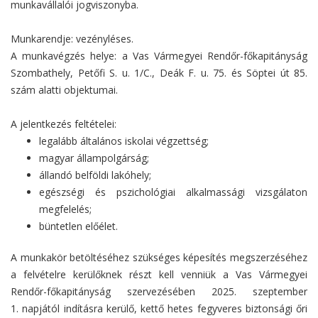
munkavállalói jogviszonyba.
Munkarendje: vezényléses.
A munkavégzés helye: a Vas Vármegyei Rendőr-főkapitányság
Szombathely, Petőfi S. u. 1/C., Deák F. u. 75. és Söptei út 85.
szám alatti objektumai.
A jelentkezés feltételei:
legalább általános iskolai végzettség;
magyar állampolgárság;
állandó belföldi lakóhely;
egészségi és pszichológiai alkalmassági vizsgálaton
megfelelés;
büntetlen előélet.
A munkakör betöltéséhez szükséges képesítés megszerzéséhez
a felvételre kerülőknek részt kell venniük a Vas Vármegyei
Rendőr-főkapitányság szervezésében 2025. szeptember
1. napjától indításra kerülő, kettő hetes fegyveres biztonsági őri