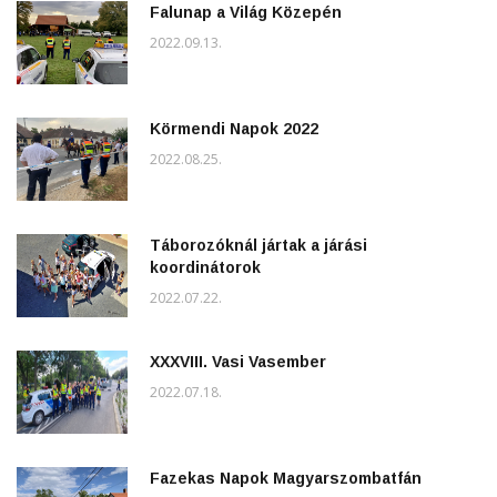
Falunap a Világ Közepén
2022.09.13.
Körmendi Napok 2022
2022.08.25.
Táborozóknál jártak a járási
koordinátorok
2022.07.22.
XXXVIII. Vasi Vasember
2022.07.18.
Fazekas Napok Magyarszombatfán