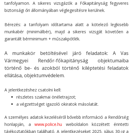
tanfolyamon. A sikeres vizsgázók a Főkapitányság fegyveres
biztonsági őri állományában véglegesítésre kerülnek.
Bérezés: a tanfolyam időtartama alatt a kötelező legkisebb
munkabér (minimálbér), majd a sikeres vizsgát követően a
garantált bérminimum + műszakpótlék.
A munkakör betöltésével járó feladatok: A Vas
Vármegyei Rendőr-főkapitányság objektumaiba
történő be- és azokból történő kiléptetési feladatok
ellátása, objektumvédelem.
A jelentkezéshez csatolni kell:
részletes szakmai önéletrajzot;
a végzettséget igazoló okiratok másolatát.
A személyes adatok kezeléséről bővebb információ a Rendőrség
honlapján, a
www.police.hu
weboldalon közzétett érintetti
tájékoztatókban található. A jelentkezéseket 2025. július 30-ig a