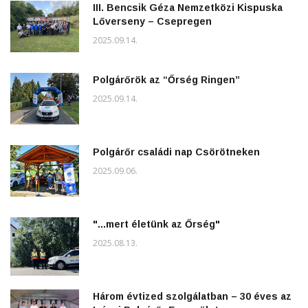
III. Bencsik Géza Nemzetközi Kispuska
Lőverseny – Csepregen
2025.09.14.
Polgárőrök az “Őrség Ringen”
2025.09.14.
Polgárőr családi nap Csörötneken
2025.09.06.
"...mert életünk az Őrség"
2025.08.13.
Három évtized szolgálatban – 30 éves az