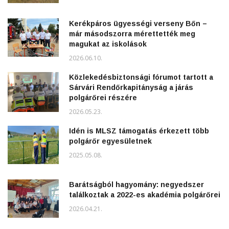
Kerékpáros ügyességi verseny Bőn –
már másodszorra mérettették meg
magukat az iskolások
2026.06.10.
Közlekedésbiztonsági fórumot tartott a
Sárvári Rendőrkapitányság a járás
polgárőrei részére
2026.05.23.
Idén is MLSZ támogatás érkezett több
polgárőr egyesületnek
2025.05.08.
Barátságból hagyomány: negyedszer
találkoztak a 2022-es akadémia polgárőrei
2026.04.21.