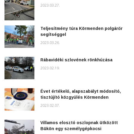
2023.03.27.
Teljesítmény túra Körmenden polgárőr
segítséggel
2023.03.26.
Rábavidéki szlovének rönkhúzása
2023.02.19.
Évet értékelő, alapszabályt módosító,
tisztújító közgyűlés Körmenden
2023.02.07.
Villamos elosztó oszlopnak ütközött
Bükön egy személygépkocsi