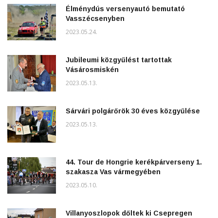
Élménydús versenyautó bemutató
Vasszécsenyben
2023.05.24.
Jubileumi közgyűlést tartottak
Vásárosmiskén
2023.05.13.
Sárvári polgárőrök 30 éves közgyűlése
2023.05.13.
44. Tour de Hongrie kerékpárverseny 1.
szakasza Vas vármegyében
2023.05.10.
Villanyoszlopok dőltek ki Csepregen