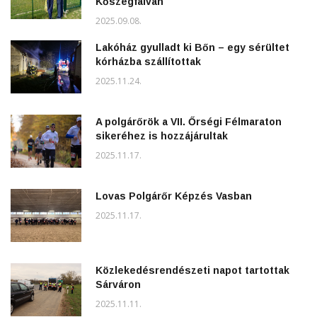
Kőszegfalván
2025.09.08.
Lakóház gyulladt ki Bőn – egy sérültet
kórházba szállítottak
2025.11.24.
A polgárőrök a VII. Őrségi Félmaraton
sikeréhez is hozzájárultak
2025.11.17.
Lovas Polgárőr Képzés Vasban
2025.11.17.
Közlekedésrendészeti napot tartottak
Sárváron
2025.11.11.