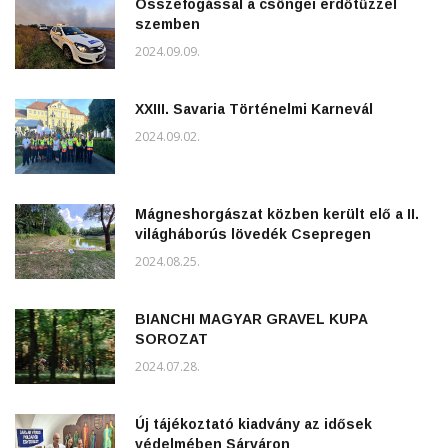
Összefogással a csöngei erdőtűzzel
szemben
2024.09.09.
XXIII. Savaria Történelmi Karnevál
2024.09.02.
Mágneshorgászat közben került elő a II.
világháborús lövedék Csepregen
2024.08.25.
BIANCHI MAGYAR GRAVEL KUPA
SOROZAT
2024.07.28.
Új tájékoztató kiadvány az idősek
védelmében Sárváron