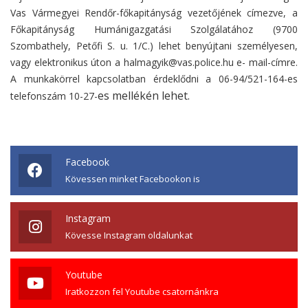
Vas Vármegyei Rendőr-főkapitányság vezetőjének címezve, a
Főkapitányság Humánigazgatási Szolgálatához (9700
Szombathely, Petőfi S. u. 1/C.) lehet benyújtani személyesen,
vagy elektronikus úton a halmagyik@vas.police.hu e- mail-címre.
A munkakörrel kapcsolatban érdeklődni a 06-94/521-164-es
es mellékén lehet.
telefonszám 10-27-
Facebook
Kövessen minket Facebookon is
Instagram
Kövesse Instagram oldalunkat
Youtube
Iratkozzon fel Youtube csatornánkra