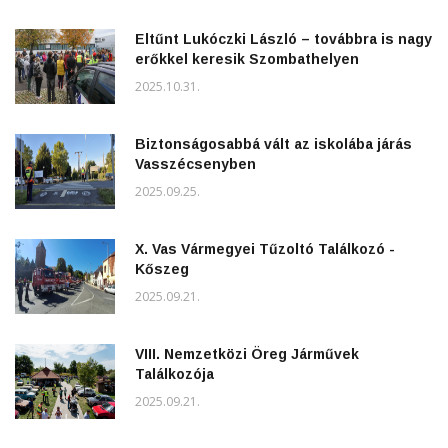
Eltűnt Lukóczki László – továbbra is nagy
erőkkel keresik Szombathelyen
2025.10.31.
Biztonságosabbá vált az iskolába járás
Vasszécsenyben
2025.09.25.
X. Vas Vármegyei Tűzoltó Találkozó -
Kőszeg
2025.09.21.
VIII. Nemzetközi Öreg Járművek
Találkozója
2025.09.21.