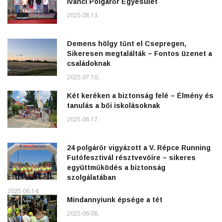
Ivánci Polgárőr Egyesület
2025.08.13.
Demens hölgy tűnt el Csepregen,
Sikeresen megtalálták – Fontos üzenet a
családoknak
2025.07.10.
Két keréken a biztonság felé – Élmény és
tanulás a bői iskolásoknak
2025.06.17.
24 polgárőr vigyázott a V. Répce Running
Futófesztivál résztvevőire – sikeres
együttműködés a biztonság
szolgálatában
2025.06.14.
Mindannyiunk épsége a tét
2025.06.08.