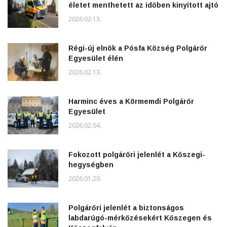
életet menthetett az időben kinyitott ajtó
2026.02.13.
Régi-új elnök a Pósfa Község Polgárőr
Egyesület élén
2026.02.13.
Harminc éves a Körmemdi Polgárőr
Egyesület
2026.02.04.
Fokozott polgárőri jelenlét a Kőszegi-
hegységben
2026.01.20.
Polgárőri jelenlét a biztonságos
labdarúgó-mérkőzésekért Kőszegen és