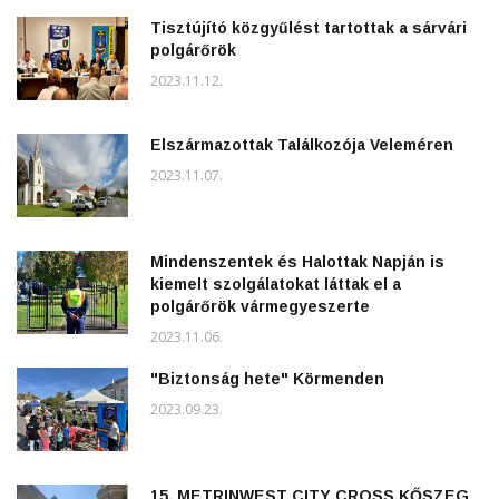
Tisztújító közgyűlést tartottak a sárvári
polgárőrök
2023.11.12.
Elszármazottak Találkozója Veleméren
2023.11.07.
Mindenszentek és Halottak Napján is
kiemelt szolgálatokat láttak el a
polgárőrök vármegyeszerte
2023.11.06.
"Biztonság hete" Körmenden
2023.09.23.
15. METRINWEST CITY CROSS KŐSZEG