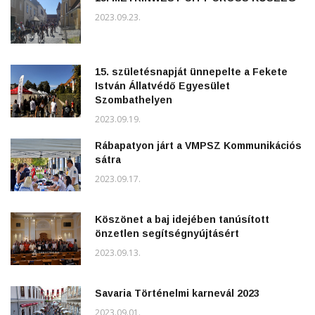
2023.09.23.
15. születésnapját ünnepelte a Fekete
István Állatvédő Egyesület
Szombathelyen
2023.09.19.
Rábapatyon járt a VMPSZ Kommunikációs
sátra
2023.09.17.
Köszönet a baj idejében tanúsított
önzetlen segítségnyújtásért
2023.09.13.
Savaria Történelmi karnevál 2023
2023.09.01.