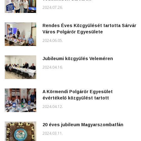
2024.07.26.
Rendes Éves Közgyűlését tartotta Sárvár
Város Polgárőr Egyesülete
2024.06.05.
Jubileumi közgyűlés Veleméren
2024.04.16.
A Körmendi Polgárőr Egyesület
évértékelő közgyűlést tartott
2024.04.12.
20 éves jubileum Magyarszombatfán
2024.03.11.