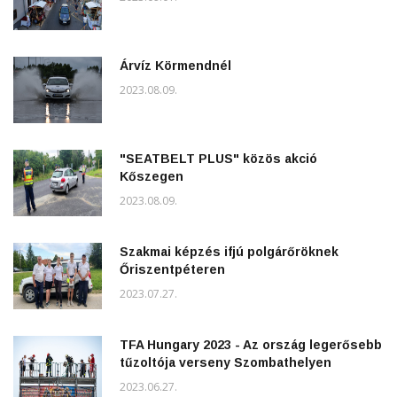
Árvíz Körmendnél
2023.08.09.
"SEATBELT PLUS" közös akció
Kőszegen
2023.08.09.
Szakmai képzés ifjú polgárőröknek
Őriszentpéteren
2023.07.27.
TFA Hungary 2023 - Az ország legerősebb
tűzoltója verseny Szombathelyen
2023.06.27.