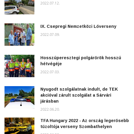
2022.07.12.
IX. Csepregi Nemzetközi Lőverseny
2022.07.09.
Hosszúperesztegi polgárőrök hosszú
hétvégéje
2022.07.03.
Nyugodt szolgálatnak indult, de TEK
akcióval zárult szolgálat a Sárvári
járásban
2022.06.20.
TFA Hungary 2022 - Az ország legerősebb
tűzoltója verseny Szombathelyen