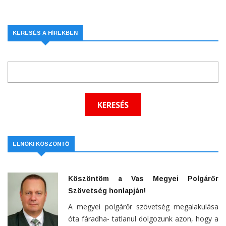
KERESÉS A HÍREKBEN
ELNÖKI KÖSZÖNTŐ
Köszöntöm a Vas Megyei Polgárőr
Szövetség honlapján!
A megyei polgárőr szövetség megalakulása
óta fáradha- tatlanul dolgozunk azon, hogy a