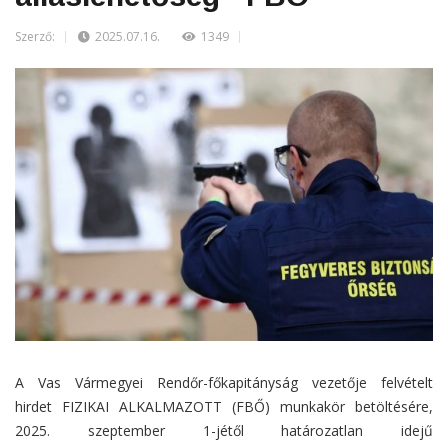
Szerző:
2025.07.16.
1349
A Vas Vármegyei Rendőr-főkapitányság vezetője felvételt
hirdet FIZIKAI ALKALMAZOTT (FBŐ) munkakör betöltésére,
2025. szeptember 1-jétől határozatlan idejű