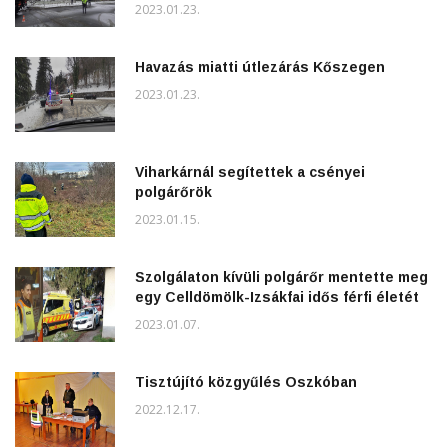
2023.01.23.
Havazás miatti útlezárás Kőszegen
2023.01.23.
Viharkárnál segítettek a csényei
polgárőrök
2023.01.15.
Szolgálaton kívüli polgárőr mentette meg
egy Celldömölk-Izsákfai idős férfi életét
2023.01.07.
Tisztújító közgyűlés Oszkóban
2022.12.17.