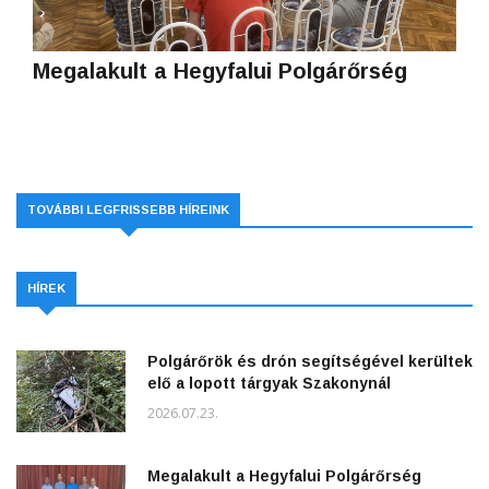
Megalakult a Hegyfalui Polgárőrség
TOVÁBBI LEGFRISSEBB HÍREINK
HÍREK
Polgárőrök és drón segítségével kerültek
elő a lopott tárgyak Szakonynál
2026.07.23.
Megalakult a Hegyfalui Polgárőrség