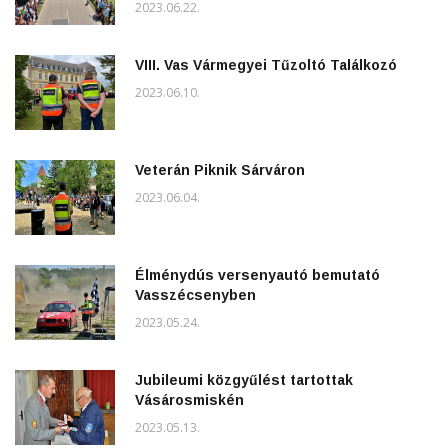
2023.06.22.
VIII. Vas Vármegyei Tűzoltó Találkozó
2023.06.10.
Veterán Piknik Sárváron
2023.06.04.
Élménydús versenyautó bemutató
Vasszécsenyben
2023.05.24.
Jubileumi közgyűlést tartottak
Vásárosmiskén
2023.05.13.