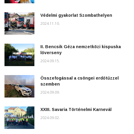
Védelmi gyakorlat Szombathelyen
2024.11.10.
II. Bencsik Géza nemzetközi kispuska
lőverseny
2024.09.15.
Összefogással a csöngei erdőtűzzel
szemben
2024.09.09.
XXIII. Savaria Történelmi Karnevál
2024.09.02.