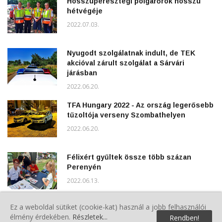
Hosszúperesztegi polgárőrök hosszú
hétvégéje
2022.07.03.
Nyugodt szolgálatnak indult, de TEK
akcióval zárult szolgálat a Sárvári
járásban
2022.06.20.
TFA Hungary 2022 - Az ország legerősebb
tűzoltója verseny Szombathelyen
2022.06.20.
Félixért gyűltek össze több százan
Perenyén
2022.06.13.
Ez a weboldal sütiket (cookie-kat) használ a jobb felhasználói
Pünkösd hétfői rendezvények Rönökön
élmény érdekében.
Részletek...
Rendben!