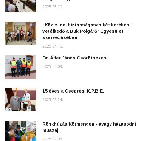
2025.05.10.
„Közlekedj biztonságosan két keréken”
vetélkedő a Bük Polgárőr Egyesület
szervezésében
2025.04.16.
Dr. Áder János Csörötneken
2025.04.09.
15 éves a Csepregi K.P.B.E.
2025.02.24.
Rönkhúzás Körmenden - avagy házasodni
muszáj
2025.02.06.