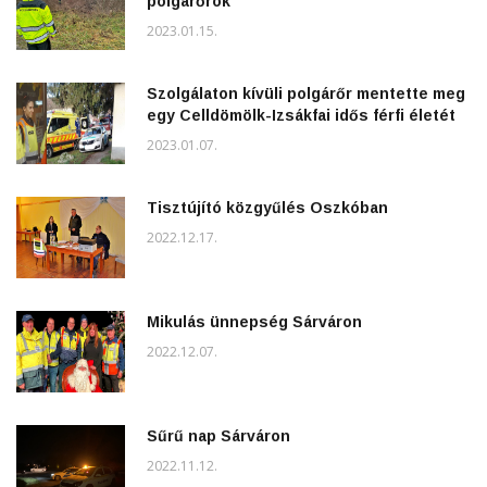
polgárőrök
2023.01.15.
Szolgálaton kívüli polgárőr mentette meg
egy Celldömölk-Izsákfai idős férfi életét
2023.01.07.
Tisztújító közgyűlés Oszkóban
2022.12.17.
Mikulás ünnepség Sárváron
2022.12.07.
Sűrű nap Sárváron
2022.11.12.