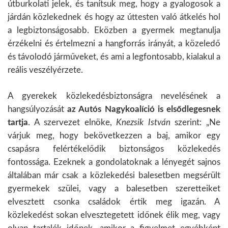
útburkolati jelek, és tanítsuk meg, hogy a gyalogosok a
járdán közlekednek és hogy az úttesten való átkelés hol
a legbiztonságosabb. Eközben a gyermek megtanulja
érzékelni és értelmezni a hangforrás irányát, a közeledő
és távolodó járműveket, és ami a legfontosabb, kialakul a
reális veszélyérzete.
A gyerekek közlekedésbiztonságra nevelésének a
hangsúlyozását
az Autós Nagykoalíció is elsődlegesnek
tartja
. A szervezet elnöke,
Knezsik István
szerint: „Ne
várjuk meg, hogy bekövetkezzen a baj, amikor egy
csapásra felértékelődik biztonságos közlekedés
fontossága. Ezeknek a gondolatoknak a lényegét sajnos
általában már csak a közlekedési balesetben megsérült
gyermekek szülei, vagy a balesetben szeretteiket
elvesztett csonka családok értik meg igazán. A
közlekedést sokan elvesztegetett időnek élik meg, vagy