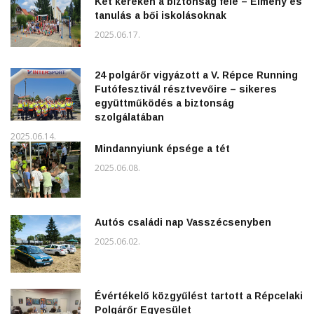
Két keréken a biztonság felé – Élmény és
tanulás a bői iskolásoknak
2025.06.17.
24 polgárőr vigyázott a V. Répce Running
Futófesztivál résztvevőire – sikeres
együttműködés a biztonság
szolgálatában
2025.06.14.
Mindannyiunk épsége a tét
2025.06.08.
Autós családi nap Vasszécsenyben
2025.06.02.
Évértékelő közgyűlést tartott a Répcelaki
Polgárőr Egyesület