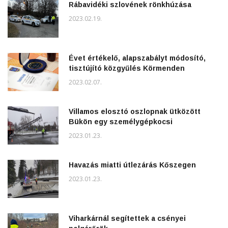
Rábavidéki szlovének rönkhúzása
2023.02.19.
Évet értékelő, alapszabályt módosító,
tisztújító közgyűlés Körmenden
2023.02.07.
Villamos elosztó oszlopnak ütközött
Bükön egy személygépkocsi
2023.01.23.
Havazás miatti útlezárás Kőszegen
2023.01.23.
Viharkárnál segítettek a csényei