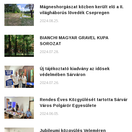
Mágneshorgászat közben került elő a II.
világháborús lövedék Csepregen
2024.08.25.
BIANCHI MAGYAR GRAVEL KUPA
SOROZAT
2024.07.28.
Új tájékoztató kiadvány az idősek
védelmében Sárváron
2024.07.26.
Rendes Éves Közgyűlését tartotta Sárvár
Város Polgárőr Egyesülete
2024.06.05.
Jubileumi közgyűlés Veleméren