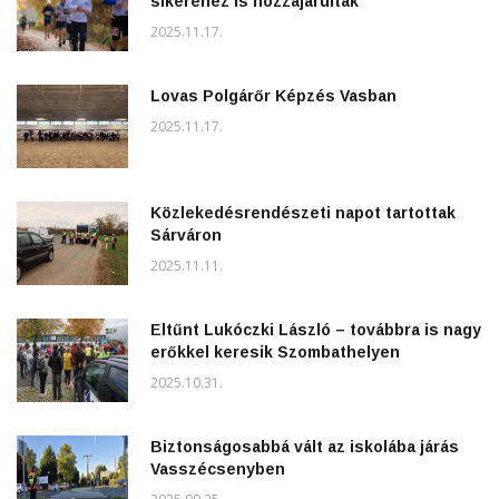
sikeréhez is hozzájárultak
2025.11.17.
Lovas Polgárőr Képzés Vasban
2025.11.17.
Közlekedésrendészeti napot tartottak
Sárváron
2025.11.11.
Eltűnt Lukóczki László – továbbra is nagy
erőkkel keresik Szombathelyen
2025.10.31.
Biztonságosabbá vált az iskolába járás
Vasszécsenyben