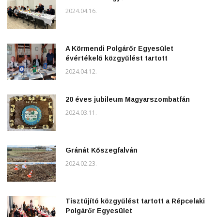
2024.04.16.
A Körmendi Polgárőr Egyesület
évértékelő közgyűlést tartott
2024.04.12.
20 éves jubileum Magyarszombatfán
2024.03.11.
Gránát Kőszegfalván
2024.02.23.
Tisztújító közgyűlést tartott a Répcelaki
Polgárőr Egyesület