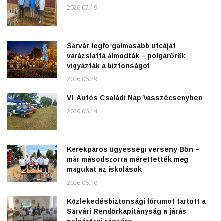
2026.07.19.
Sárvár legforgalmasabb utcáját
varázslattá álmodták – polgárőrök
vigyázták a biztonságot
2026.06.29.
VI. Autós Családi Nap Vasszécsenyben
2026.06.14.
Kerékpáros ügyességi verseny Bőn –
már másodszorra mérettették meg
magukat az iskolások
2026.06.10.
Közlekedésbiztonsági fórumot tartott a
Sárvári Rendőrkapitányság a járás