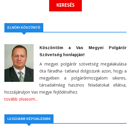
ELNÖKI KÖSZÖNTŐ
Köszöntöm a Vas Megyei Polgárőr
Szövetség honlapján!
A megyei polgárőr szövetség megalakulása
óta fáradha- tatlanul dolgozunk azon, hogy a
megyében a polgárőrmozgalom sikeres,
társadalmilag hasznos feladatokat ellátva,
hozzájáruljon Vas megye fejlődéséhez.
tovább olvasom...
LEGÚJABB KÉPGALÉRIÁK