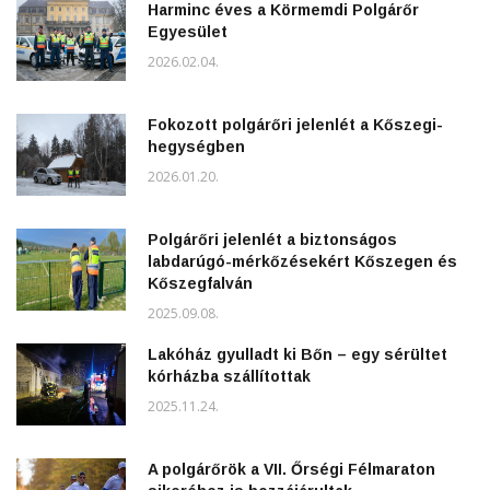
Harminc éves a Körmemdi Polgárőr
Egyesület
2026.02.04.
Fokozott polgárőri jelenlét a Kőszegi-
hegységben
2026.01.20.
Polgárőri jelenlét a biztonságos
labdarúgó-mérkőzésekért Kőszegen és
Kőszegfalván
2025.09.08.
Lakóház gyulladt ki Bőn – egy sérültet
kórházba szállítottak
2025.11.24.
A polgárőrök a VII. Őrségi Félmaraton