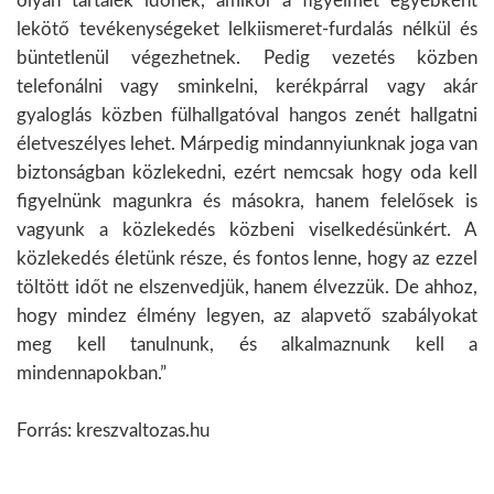
olyan tartalék időnek, amikor a figyelmet egyébként
lekötő tevékenységeket lelkiismeret-furdalás nélkül és
büntetlenül végezhetnek. Pedig vezetés közben
telefonálni vagy sminkelni, kerékpárral vagy akár
gyaloglás közben fülhallgatóval hangos zenét hallgatni
életveszélyes lehet. Márpedig mindannyiunknak joga van
biztonságban közlekedni, ezért nemcsak hogy oda kell
figyelnünk magunkra és másokra, hanem felelősek is
vagyunk a közlekedés közbeni viselkedésünkért. A
közlekedés életünk része, és fontos lenne, hogy az ezzel
töltött időt ne elszenvedjük, hanem élvezzük. De ahhoz,
hogy mindez élmény legyen, az alapvető szabályokat
meg kell tanulnunk, és alkalmaznunk kell a
mindennapokban.”
Forrás: kreszvaltozas.hu