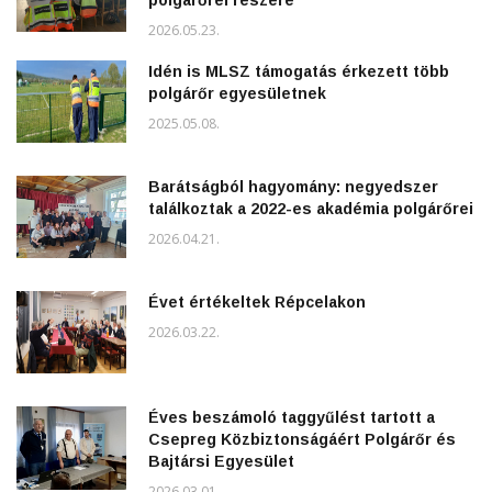
polgárőrei részére
2026.05.23.
Idén is MLSZ támogatás érkezett több
polgárőr egyesületnek
2025.05.08.
Barátságból hagyomány: negyedszer
találkoztak a 2022-es akadémia polgárőrei
2026.04.21.
Évet értékeltek Répcelakon
2026.03.22.
Éves beszámoló taggyűlést tartott a
Csepreg Közbiztonságáért Polgárőr és
Bajtársi Egyesület
2026.03.01.