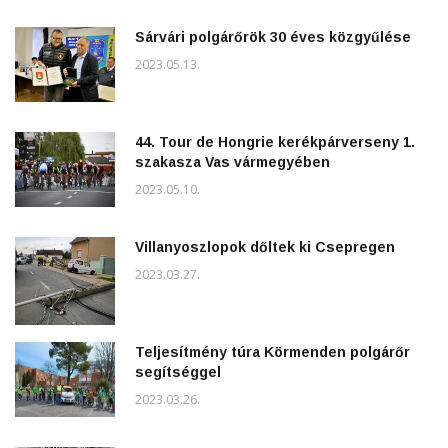
Sárvári polgárőrök 30 éves közgyűlése
2023.05.13.
44. Tour de Hongrie kerékpárverseny 1.
szakasza Vas vármegyében
2023.05.10.
Villanyoszlopok dőltek ki Csepregen
2023.03.27.
Teljesítmény túra Körmenden polgárőr
segítséggel
2023.03.26.