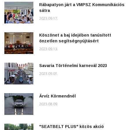
Rábapatyon járt a VMPSZ Kommunikációs
sátra
2023.09.17.
Köszönet a baj idejében tanúsított
önzetlen segítségnyújtásért
2023.09.13.
Savaria Történelmi karnevál 2023
2023.09.01.
Árvíz Körmendnél
2023.08.09.
"SEATBELT PLUS" közös akció