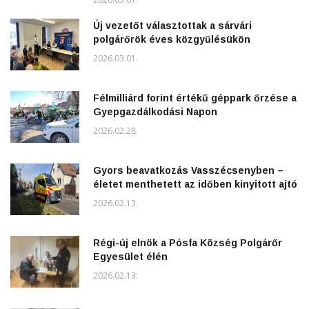
Új vezetőt választottak a sárvári
polgárőrök éves közgyűlésükön
2026.03.01.
Félmilliárd forint értékű géppark őrzése a
Gyepgazdálkodási Napon
2026.02.28.
Gyors beavatkozás Vasszécsenyben –
életet menthetett az időben kinyitott ajtó
2026.02.13.
Régi-új elnök a Pósfa Község Polgárőr
Egyesület élén
2026.02.13.