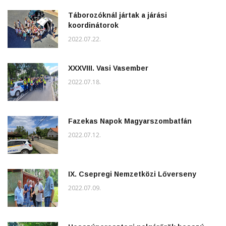
Táborozóknál jártak a járási
koordinátorok
2022.07.22.
XXXVIII. Vasi Vasember
2022.07.18.
Fazekas Napok Magyarszombatfán
2022.07.12.
IX. Csepregi Nemzetközi Lőverseny
2022.07.09.