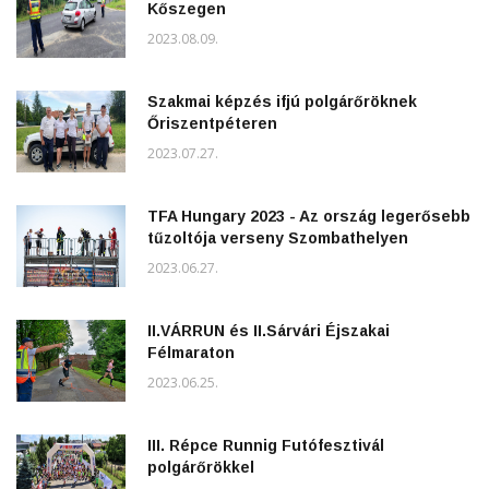
Kőszegen
2023.08.09.
Szakmai képzés ifjú polgárőröknek
Őriszentpéteren
2023.07.27.
TFA Hungary 2023 - Az ország legerősebb
tűzoltója verseny Szombathelyen
2023.06.27.
II.VÁRRUN és II.Sárvári Éjszakai
Félmaraton
2023.06.25.
III. Répce Runnig Futófesztivál
polgárőrökkel