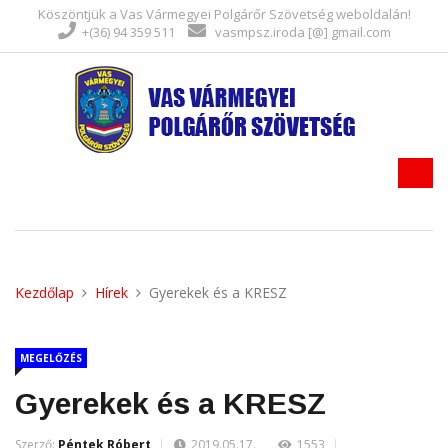
Köszöntjük a Vas Vármegyei Polgárőr Szövetség weboldalán!
+(36) 94 359 511
vasmpsz.iroda [@] gmail.com
Kezdőlap
Hírek
Gyerekek és a KRESZ
MEGELŐZÉS
Gyerekek és a KRESZ
Szerző:
Péntek Róbert
2019.05.17.
1553