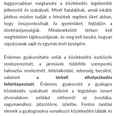
leggyorsabban megtanulni a közlekedés legelemibb
jellemzőit és szabályait. Minél fiatalabbak, annál inkább
játékos módon tudják a felnőttek segíteni őket abban,
hogy összpontosítsák fa igyelmüket, fejlődjön a
döntésképességük. Mindenekelőtt térben kell
megfelelően tájékozódjanak, és meg kell tanulni, hogyan
vigyázzanak saját és egymás testi épségére.
Érdemes gyakoroltatni velük a közlekedési eszközök
rendszerezését, a járművek többféle szempontú
halmazba rendezését, ítéletalkotást, sebesség becslést,
valamint
a térbeli elhelyezkedés
feltérképezését.
Érdemes gyakorolni a gyalogos
közlekedés szabályait elsőként a legjobban ismert
útvonalakon: például otthonról az óvodába,
nagymamához, játszótérre, üzletbe. Fontos tanítási
elemek a gyalogosokra vonatkozó közlekedési táblák és