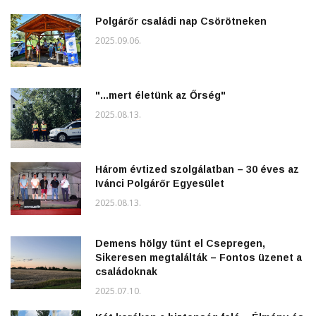
Polgárőr családi nap Csörötneken
2025.09.06.
"...mert életünk az Őrség"
2025.08.13.
Három évtized szolgálatban – 30 éves az
Ivánci Polgárőr Egyesület
2025.08.13.
Demens hölgy tűnt el Csepregen,
Sikeresen megtalálták – Fontos üzenet a
családoknak
2025.07.10.