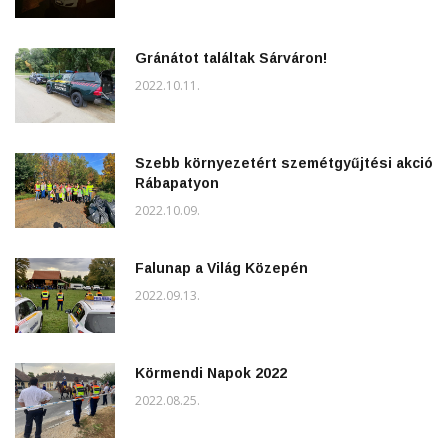
Gránátot találtak Sárváron!
2022.10.11.
Szebb környezetért szemétgyűjtési akció
Rábapatyon
2022.10.09.
Falunap a Világ Közepén
2022.09.13.
Körmendi Napok 2022
2022.08.25.