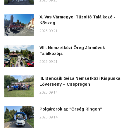
2025.09.25.
X. Vas Vármegyei Tűzoltó Találkozó -
Kőszeg
2025.09.21.
VIII. Nemzetközi Öreg Járművek
Találkozója
2025.09.21.
III. Bencsik Géza Nemzetközi Kispuska
Lőverseny – Csepregen
2025.09.14.
Polgárőrök az “Őrség Ringen”
2025.09.14.