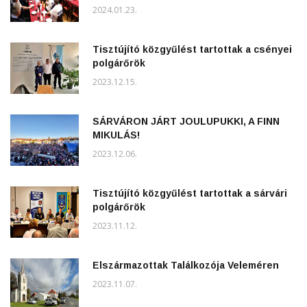
2024.01.23.
Tisztújító közgyűlést tartottak a csényei
polgárőrök
2023.12.15.
SÁRVÁRON JÁRT JOULUPUKKI, A FINN
MIKULÁS!
2023.12.06.
Tisztújító közgyűlést tartottak a sárvári
polgárőrök
2023.11.12.
Elszármazottak Találkozója Veleméren
2023.11.07.