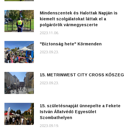
Mindenszentek és Halottak Napján is
kiemelt szolgálatokat láttak el a
polgárőrök vármegyeszerte
2023.11.06.
"Biztonság hete" Körmenden
2023.09.23.
15. METRINWEST CITY CROSS KŐSZEG
2023.09.23.
15. születésnapját ünnepelte a Fekete
István Állatvédő Egyesület
Szombathelyen
2023.09.19.