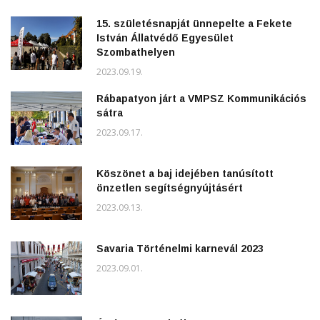
15. születésnapját ünnepelte a Fekete
István Állatvédő Egyesület
Szombathelyen
2023.09.19.
Rábapatyon járt a VMPSZ Kommunikációs
sátra
2023.09.17.
Köszönet a baj idejében tanúsított
önzetlen segítségnyújtásért
2023.09.13.
Savaria Történelmi karnevál 2023
2023.09.01.