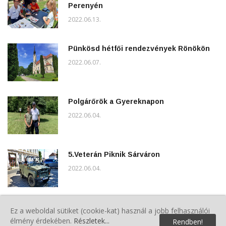
Perenyén
2022.06.13.
Pünkösd hétfői rendezvények Rönökön
2022.06.07.
Polgárőrök a Gyereknapon
2022.06.04.
5.Veterán Piknik Sárváron
2022.06.04.
Közgyűlés Sárváron
Ez a weboldal sütiket (cookie-kat) használ a jobb felhasználói
élmény érdekében.
Részletek...
2022.06.04.
Rendben!