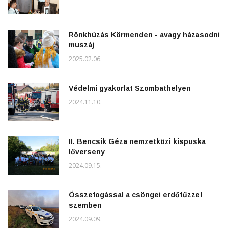
Rönkhúzás Körmenden - avagy házasodni
muszáj
2025.02.06.
Védelmi gyakorlat Szombathelyen
2024.11.10.
II. Bencsik Géza nemzetközi kispuska
lőverseny
2024.09.15.
Összefogással a csöngei erdőtűzzel
szemben
2024.09.09.