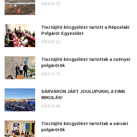
2024.02.23.
Tisztújító közgyűlést tartott a Répcelaki
Polgárőr Egyesület
2024.01.23.
Tisztújító közgyűlést tartottak a csényei
polgárőrök
2023.12.15.
SÁRVÁRON JÁRT JOULUPUKKI, A FINN
MIKULÁS!
2023.12.06.
Tisztújító közgyűlést tartottak a sárvári
polgárőrök