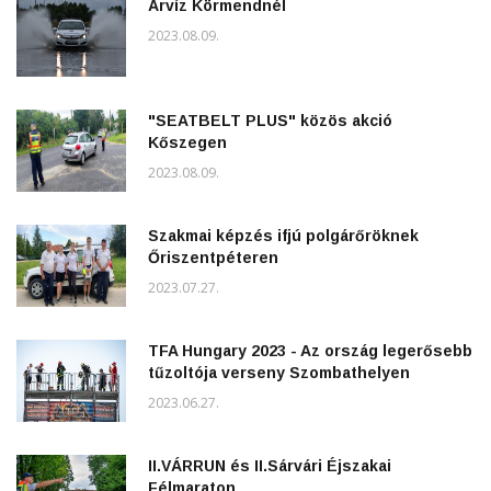
Árvíz Körmendnél
2023.08.09.
"SEATBELT PLUS" közös akció
Kőszegen
2023.08.09.
Szakmai képzés ifjú polgárőröknek
Őriszentpéteren
2023.07.27.
TFA Hungary 2023 - Az ország legerősebb
tűzoltója verseny Szombathelyen
2023.06.27.
II.VÁRRUN és II.Sárvári Éjszakai
Félmaraton