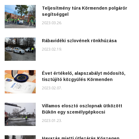
Teljesítmény túra Körmenden polgárőr
segítséggel
2023.03.26.
Rábavidéki szlovének rönkhúzása
2023.02.19.
Évet értékelő, alapszabályt módosító,
tisztújító közgyűlés Körmenden
2023.02.07.
Villamos elosztó oszlopnak ütközött
Bükön egy személygépkocsi
2023.01.23.
Havazás miatti útlezárás Kőszegen