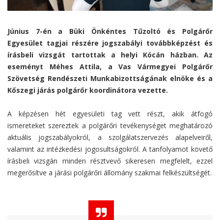
Június 7-én a Büki Önkéntes Tűzoltó és Polgárőr
Egyesület tagjai részére jogszabályi továbbképzést és
írásbeli vizsgát tartottak a helyi Kócán házban. Az
eseményt Méhes Attila, a Vas Vármegyei Polgárőr
Szövetség Rendészeti Munkabizottságának elnöke és a
Kőszegi járás polgárőr koordinátora vezette.
A képzésen hét egyesületi tag vett részt, akik átfogó
ismereteket szereztek a polgárőri tevékenységet meghatározó
aktuális jogszabályokról, a szolgálatszervezés alapelveiről,
valamint az intézkedési jogosultságokról. A tanfolyamot követő
írásbeli vizsgán minden résztvevő sikeresen megfelelt, ezzel
megerősítve a járási polgárőri állomány szakmai felkészültségét.