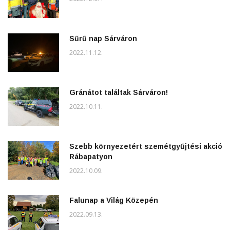
Sűrű nap Sárváron
2022.11.12.
Gránátot találtak Sárváron!
2022.10.11.
Szebb környezetért szemétgyűjtési akció
Rábapatyon
2022.10.09.
Falunap a Világ Közepén
2022.09.13.