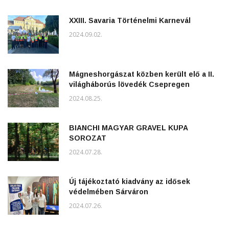
XXIII. Savaria Történelmi Karnevál
2024.09.02.
Mágneshorgászat közben került elő a II.
világháborús lövedék Csepregen
2024.08.25.
BIANCHI MAGYAR GRAVEL KUPA
SOROZAT
2024.07.28.
Új tájékoztató kiadvány az idősek
védelmében Sárváron
2024.07.26.