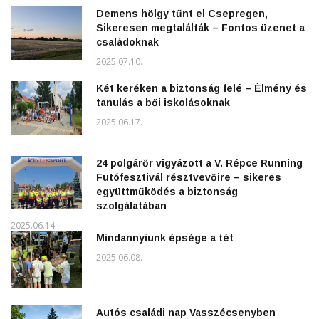
Demens hölgy tűnt el Csepregen,
Sikeresen megtalálták – Fontos üzenet a
családoknak
2025.07.10.
Két keréken a biztonság felé – Élmény és
tanulás a bői iskolásoknak
2025.06.17.
24 polgárőr vigyázott a V. Répce Running
Futófesztivál résztvevőire – sikeres
együttműködés a biztonság
szolgálatában
2025.06.14.
Mindannyiunk épsége a tét
2025.06.08.
Autós családi nap Vasszécsenyben