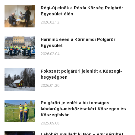
Régi-új elnök a Pósfa Község Polgárőr
Egyesület élén
2026.02.13.
Harminc éves a Körmemdi Polgárőr
Egyesület
2026.02.04.
Fokozott polgárőri jelenlét a Kőszegi-
hegységben
2026.01.20.
Polgárőri jelenlét a biztonságos
labdarúgó-mérkőzésekért Kőszegen és
Kőszegfalván
2025.09.08.
Lakóház gyulladt ki Bőn – egy sérültet