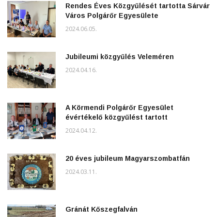
Rendes Éves Közgyűlését tartotta Sárvár
Város Polgárőr Egyesülete
2024.06.05.
Jubileumi közgyűlés Veleméren
2024.04.16.
A Körmendi Polgárőr Egyesület
évértékelő közgyűlést tartott
2024.04.12.
20 éves jubileum Magyarszombatfán
2024.03.11.
Gránát Kőszegfalván