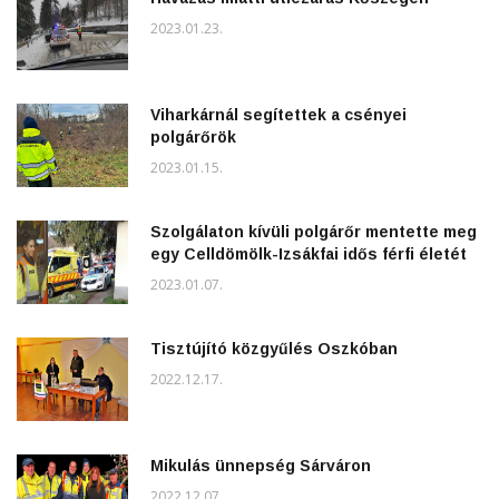
2023.01.23.
Viharkárnál segítettek a csényei
polgárőrök
2023.01.15.
Szolgálaton kívüli polgárőr mentette meg
egy Celldömölk-Izsákfai idős férfi életét
2023.01.07.
Tisztújító közgyűlés Oszkóban
2022.12.17.
Mikulás ünnepség Sárváron
2022.12.07.