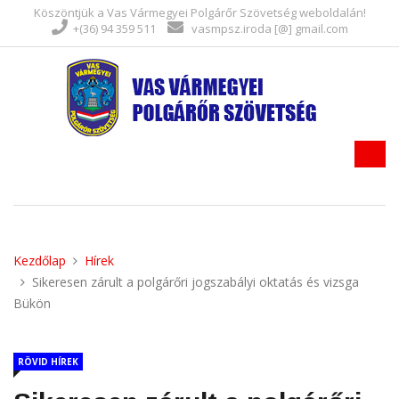
Köszöntjük a Vas Vármegyei Polgárőr Szövetség weboldalán!
+(36) 94 359 511
vasmpsz.iroda [@] gmail.com
Kezdőlap
Hírek
Sikeresen zárult a polgárőri jogszabályi oktatás és vizsga
Bükön
RÖVID HÍREK