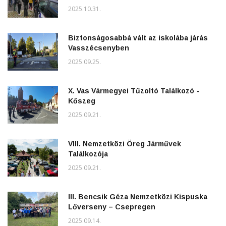
2025.10.31.
Biztonságosabbá vált az iskolába járás
Vasszécsenyben
2025.09.25.
X. Vas Vármegyei Tűzoltó Találkozó -
Kőszeg
2025.09.21.
VIII. Nemzetközi Öreg Járművek
Találkozója
2025.09.21.
III. Bencsik Géza Nemzetközi Kispuska
Lőverseny – Csepregen
2025.09.14.