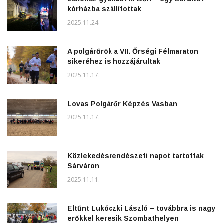
kórházba szállítottak
2025.11.24.
A polgárőrök a VII. Őrségi Félmaraton
sikeréhez is hozzájárultak
2025.11.17.
Lovas Polgárőr Képzés Vasban
2025.11.17.
Közlekedésrendészeti napot tartottak
Sárváron
2025.11.11.
Eltűnt Lukóczki László – továbbra is nagy
erőkkel keresik Szombathelyen