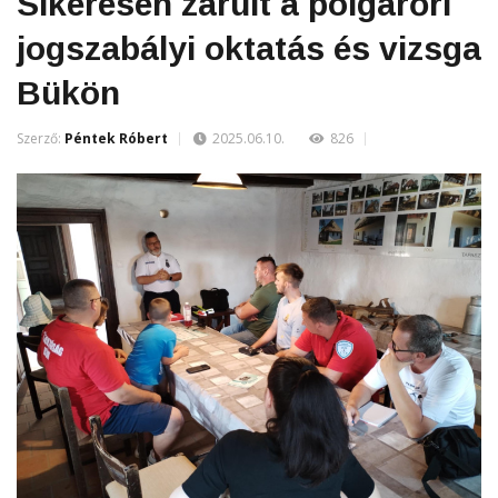
Sikeresen zárult a polgárőri
jogszabályi oktatás és vizsga
Bükön
Szerző:
Péntek Róbert
2025.06.10.
826