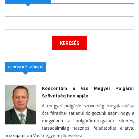
ELNÖKI KÖSZÖNTŐ
Köszöntöm a Vas Megyei Polgárőr
Szövetség honlapján!
A megyei polgárőr szövetség megalakulása
óta fáradha- tatlanul dolgozunk azon, hogy a
megyében a polgárőrmozgalom sikeres,
társadalmilag hasznos feladatokat ellátva,
hozzájáruljon Vas megye fejlődéséhez.