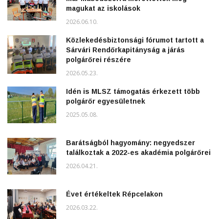
magukat az iskolások
2026.06.10.
Közlekedésbiztonsági fórumot tartott a
Sárvári Rendőrkapitányság a járás
polgárőrei részére
2026.05.23.
Idén is MLSZ támogatás érkezett több
polgárőr egyesületnek
2025.05.08.
Barátságból hagyomány: negyedszer
találkoztak a 2022-es akadémia polgárőrei
2026.04.21.
Évet értékeltek Répcelakon
2026.03.22.