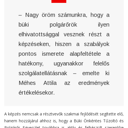
– Nagy öröm számunkra, hogy a
büki polgárőrök ilyen
elhivatottsággal vesznek részt a
képzéseken, hiszen a szabályok
pontos ismerete alapfeltétele a
hatékony, ugyanakkor felelős
szolgálatellátásnak – emelte ki
Méhes Attila az eredmények
értékelésekor.
A képzés nemcsak a résztvevők szakmai fejlődését segítette elő,
hanem hozzájárul ahhoz is, hogy a Büki Önkéntes Tűzoltó és
Polgárőr Egyesület továbbra is aktív és felkészült szereplője