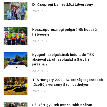
IX. Csepregi Nemzetközi Lőverseny
2022.07.09.
Hosszúperesztegi polgárőrök hosszú
hétvégéje
2022.07.03.
Nyugodt szolgálatnak indult, de TEK
akcióval zárult szolgálat a Sárvári
járásban
2022.06.20.
TFA Hungary 2022 - Az ország legerősebb
tűzoltója verseny Szombathelyen
2022.06.20.
Félixért gyűltek össze több százan