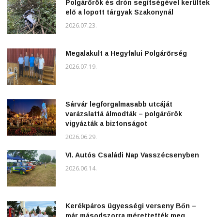
Polgárőrök és drón segítségével kerültek
elő a lopott tárgyak Szakonynál
2026.07.23.
Megalakult a Hegyfalui Polgárőrség
2026.07.19.
Sárvár legforgalmasabb utcáját
varázslattá álmodták – polgárőrök
vigyázták a biztonságot
2026.06.29.
VI. Autós Családi Nap Vasszécsenyben
2026.06.14.
Kerékpáros ügyességi verseny Bőn –
már másodszorra mérettették meg