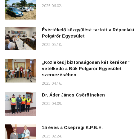
2025.06.02.
Évértékelő közgyűlést tartott a Répcelaki
Polgárőr Egyesület
2025.05.10.
„Közlekedj biztonságosan két keréken”
vetélkedő a Bük Polgárőr Egyesület
szervezésében
2025.04.16.
Dr. Áder János Csörötneken
2025.04.09.
15 éves a Csepregi K.P.B.E.
2025.02.24.