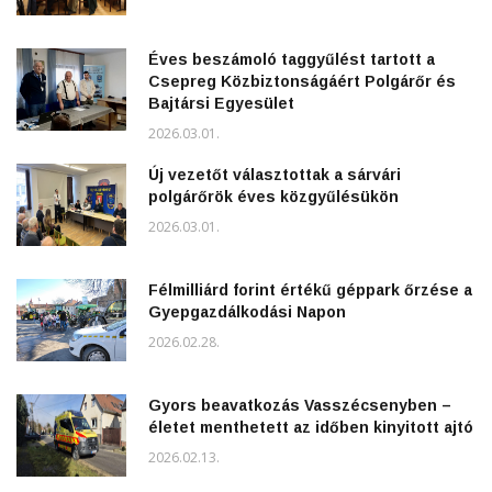
Éves beszámoló taggyűlést tartott a
Csepreg Közbiztonságáért Polgárőr és
Bajtársi Egyesület
2026.03.01.
Új vezetőt választottak a sárvári
polgárőrök éves közgyűlésükön
2026.03.01.
Félmilliárd forint értékű géppark őrzése a
Gyepgazdálkodási Napon
2026.02.28.
Gyors beavatkozás Vasszécsenyben –
életet menthetett az időben kinyitott ajtó
2026.02.13.