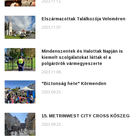
2023.11.12.
Elszármazottak Találkozója Veleméren
2023.11.07.
Mindenszentek és Halottak Napján is
kiemelt szolgálatokat láttak el a
polgárőrök vármegyeszerte
2023.11.06.
"Biztonság hete" Körmenden
2023.09.23.
15. METRINWEST CITY CROSS KŐSZEG
2023.09.23.