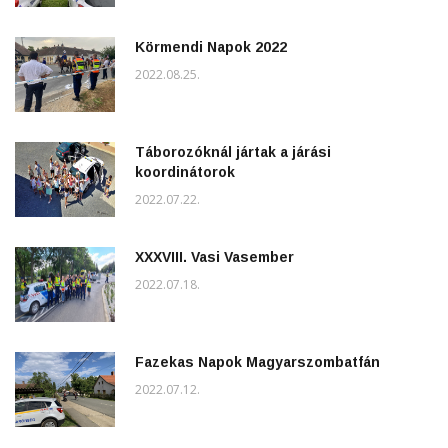
Körmendi Napok 2022
2022.08.25.
Táborozóknál jártak a járási
koordinátorok
2022.07.22.
XXXVIII. Vasi Vasember
2022.07.18.
Fazekas Napok Magyarszombatfán
2022.07.12.