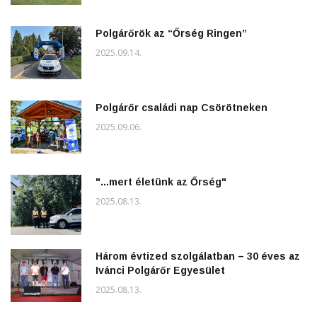
Polgárőrök az “Őrség Ringen”
2025.09.14.
Polgárőr családi nap Csörötneken
2025.09.06.
"...mert életünk az Őrség"
2025.08.13.
Három évtized szolgálatban – 30 éves az
Ivánci Polgárőr Egyesület
2025.08.13.