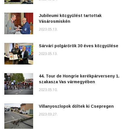
Jubileumi közgyűlést tartottak
Vásárosmiskén
2023.05.13.
Sárvári polgárőrök 30 éves közgyűlése
2023.05.13.
44. Tour de Hongrie kerékpárverseny 1.
szakasza Vas vármegyében
2023.05.10.
Villanyoszlopok dőltek ki Csepregen
2023.03.27.