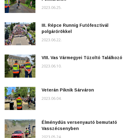
2023.06.25.
III. Répce Runnig Futófesztivál
polgárőrökkel
2023.06.22.
VIII. Vas Vármegyei Tűzoltó Találkozó
2023.06.10.
Veterán Piknik Sárváron
2023.06.04.
Élménydús versenyautó bemutató
Vasszécsenyben
2023.05.24.