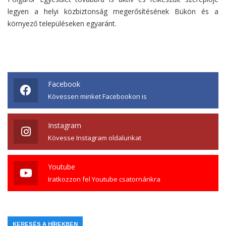
legyen a helyi közbiztonság megerősítésének Bükön és a
környező településeken egyaránt.
Facebook
Kövessen minket Facebookon is
Instagram
Kövesse Instagram oldalunkat
Youtube
Iratkozzon fel Youtube csatornánkra
KERESÉS A HÍREKBEN