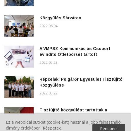
Közgyűlés Sárváron
2022.06.04.
A VMPSZ Kommunikációs Csoport
évindító Ötletbörzét tartott
2022.05.23.
Répcelaki Polgárőr Egyesület Tisztújító
Közgyűlése
2022.05.22.
Tisztújító közgyűlést tartottak a
vásárosmiskei polgárőrök
Ez a weboldal sütiket (cookie-kat) használ a jobb felhasználói
2022.05.07.
élmény érdekében.
Részletek...
Rendben!