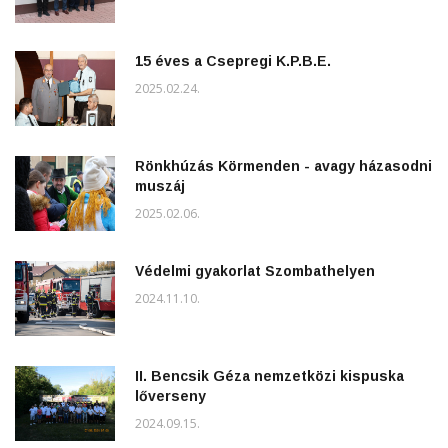
15 éves a Csepregi K.P.B.E.
2025.02.24.
Rönkhúzás Körmenden - avagy házasodni
muszáj
2025.02.06.
Védelmi gyakorlat Szombathelyen
2024.11.10.
II. Bencsik Géza nemzetközi kispuska
lőverseny
2024.09.15.