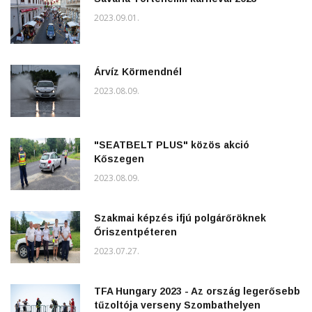
2023.09.01.
Árvíz Körmendnél
2023.08.09.
"SEATBELT PLUS" közös akció
Kőszegen
2023.08.09.
Szakmai képzés ifjú polgárőröknek
Őriszentpéteren
2023.07.27.
TFA Hungary 2023 - Az ország legerősebb
tűzoltója verseny Szombathelyen