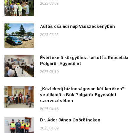
2025.06.08.
Autós családi nap Vasszécsenyben
2025.06.02.
Évértékelő közgyűlést tartott a Répcelaki
Polgárőr Egyesület
2025.05.10.
„Közlekedj biztonságosan két keréken”
vetélkedő a Bük Polgárőr Egyesület
szervezésében
2025.04.16.
Dr. Áder János Csörötneken
2025.04.09.