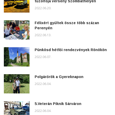
tűzoltója verseny Szombathelyen
2022.06.20.
Félixért gyűltek össze több százan
Perenyén
2022.06.13.
Pünkösd hétfői rendezvények Rönökön
2022.06.07.
Polgárőrök a Gyereknapon
2022.06.04.
5.Veterán Piknik Sárváron
2022.06.04.