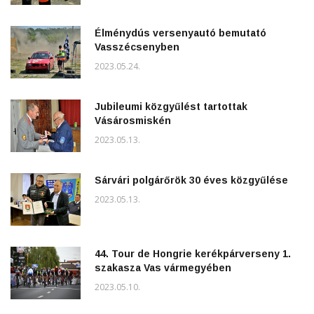
Élménydús versenyautó bemutató
Vasszécsenyben
2023.05.24.
Jubileumi közgyűlést tartottak
Vásárosmiskén
2023.05.13.
Sárvári polgárőrök 30 éves közgyűlése
2023.05.13.
44. Tour de Hongrie kerékpárverseny 1.
szakasza Vas vármegyében
2023.05.10.