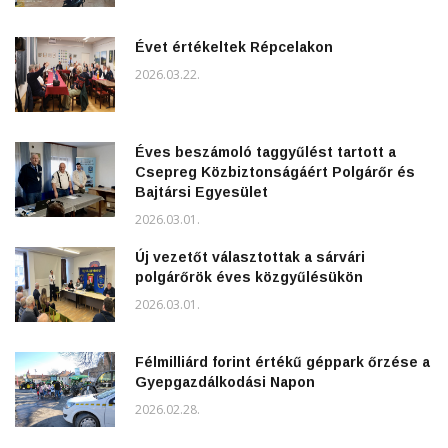
Évet értékeltek Répcelakon
2026.03.22.
Éves beszámoló taggyűlést tartott a
Csepreg Közbiztonságáért Polgárőr és
Bajtársi Egyesület
2026.03.01.
Új vezetőt választottak a sárvári
polgárőrök éves közgyűlésükön
2026.03.01.
Félmilliárd forint értékű géppark őrzése a
Gyepgazdálkodási Napon
2026.02.28.