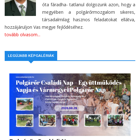
óta fáradha- tatlanul dolgozunk azon, hogy a
megyében a polgárőrmozgalom sikeres,
társadalmilag hasznos feladatokat ellátva,
hozzájáruljon Vas megye fejlődéséhez.
tovább olvasom...
LEGÚJABB KÉPGALÉRIÁK