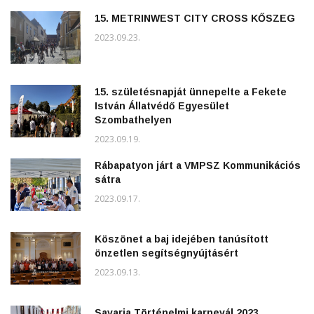
15. METRINWEST CITY CROSS KŐSZEG
2023.09.23.
15. születésnapját ünnepelte a Fekete
István Állatvédő Egyesület
Szombathelyen
2023.09.19.
Rábapatyon járt a VMPSZ Kommunikációs
sátra
2023.09.17.
Köszönet a baj idejében tanúsított
önzetlen segítségnyújtásért
2023.09.13.
Savaria Történelmi karnevál 2023