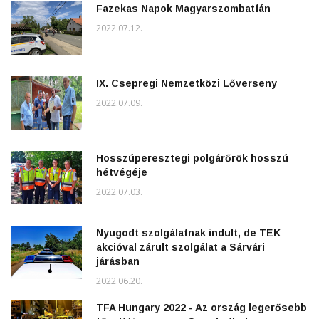
Fazekas Napok Magyarszombatfán
2022.07.12.
IX. Csepregi Nemzetközi Lőverseny
2022.07.09.
Hosszúperesztegi polgárőrök hosszú
hétvégéje
2022.07.03.
Nyugodt szolgálatnak indult, de TEK
akcióval zárult szolgálat a Sárvári
járásban
2022.06.20.
TFA Hungary 2022 - Az ország legerősebb