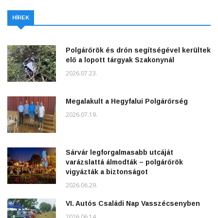
HÍREK
Polgárőrök és drón segítségével kerültek
elő a lopott tárgyak Szakonynál
2026.07.23.
Megalakult a Hegyfalui Polgárőrség
2026.07.19.
Sárvár legforgalmasabb utcáját
varázslattá álmodták – polgárőrök
vigyázták a biztonságot
2026.06.29.
VI. Autós Családi Nap Vasszécsenyben
2026.06.14.