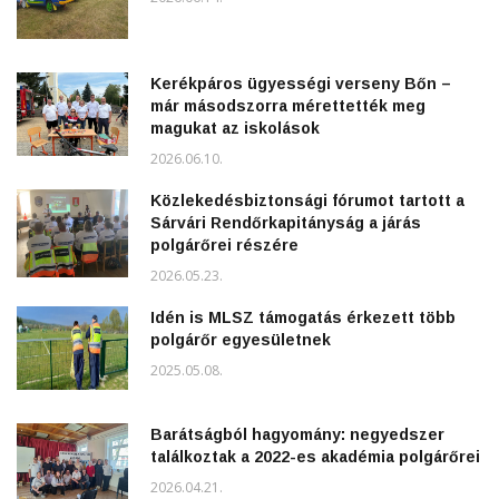
Kerékpáros ügyességi verseny Bőn –
már másodszorra mérettették meg
magukat az iskolások
2026.06.10.
Közlekedésbiztonsági fórumot tartott a
Sárvári Rendőrkapitányság a járás
polgárőrei részére
2026.05.23.
Idén is MLSZ támogatás érkezett több
polgárőr egyesületnek
2025.05.08.
Barátságból hagyomány: negyedszer
találkoztak a 2022-es akadémia polgárőrei
2026.04.21.