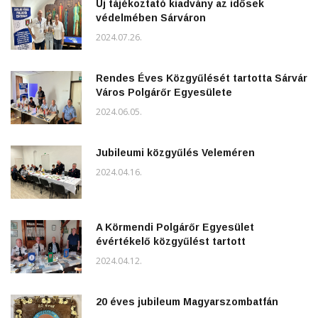
Új tájékoztató kiadvány az idősek
védelmében Sárváron
2024.07.26.
Rendes Éves Közgyűlését tartotta Sárvár
Város Polgárőr Egyesülete
2024.06.05.
Jubileumi közgyűlés Veleméren
2024.04.16.
A Körmendi Polgárőr Egyesület
évértékelő közgyűlést tartott
2024.04.12.
20 éves jubileum Magyarszombatfán