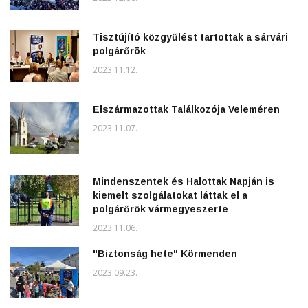
Tisztújító közgyűlést tartottak a sárvári
polgárőrök
2023.11.12.
Elszármazottak Találkozója Veleméren
2023.11.07.
Mindenszentek és Halottak Napján is
kiemelt szolgálatokat láttak el a
polgárőrök vármegyeszerte
2023.11.06.
"Biztonság hete" Körmenden
2023.09.23.