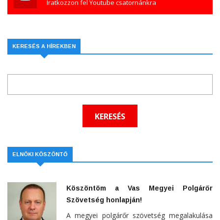
Iratkozzon fel Youtube csatornánkra
KERESÉS A HÍREKBEN
ELNÖKI KÖSZÖNTŐ
Köszöntöm a Vas Megyei Polgárőr
Szövetség honlapján!
A megyei polgárőr szövetség megalakulása