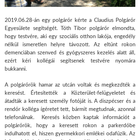
2019.06.28-án egy polgárőr kérte a Claudius Polgárőr
Egyesülete segítségét. Tóth Tibor polgárőr elmondta,
hogy testvére, aki egy szociális otthon lakója, engedély
nélkül ismeretlen helyre távozott. Az eltűnt rokon
demenciában szenved és gyógyszeres kezelés alatt áll,
ezért kéri kollégái segítsenek testvére nyomára
bukkanni.
A polgárőrök hamar az utcán voltak és megkezdték a
keresést. Értesítették a
Közterület-felügyeletet és
átadták a keresett személy fotóját is. A diszpécser és a
rendőr kolléga ígéretet tett, bármit
megtudnak, azonnal
telefonálnak. Keresés közben kaptak információt a
polgárőrök, hogy a keresett rokon a parkerdőbe
indulhatott el, hiszen gyermekkori emlékei odafűzik. Az