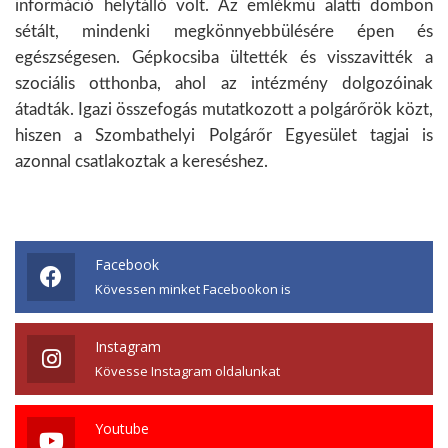
információ helytálló volt. Az emlékmű alatti dombon
sétált, mindenki megkönnyebbülésére épen és
egészségesen. Gépkocsiba ültették és visszavitték a
szociális otthonba, ahol az intézmény dolgozóinak
átadták. Igazi összefogás mutatkozott a polgárőrök közt,
hiszen a Szombathelyi Polgárőr Egyesület tagjai is
azonnal csatlakoztak a kereséshez.
Facebook
Kövessen minket Facebookon is
Instagram
Kövesse Instagram oldalunkat
Youtube