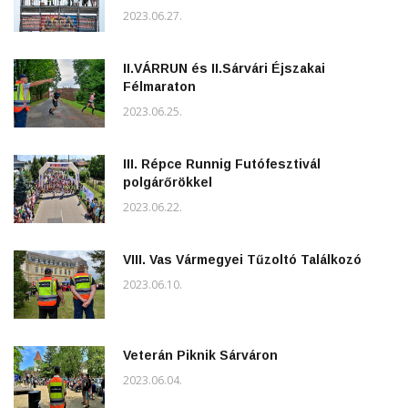
2023.06.27.
II.VÁRRUN és II.Sárvári Éjszakai
Félmaraton
2023.06.25.
III. Répce Runnig Futófesztivál
polgárőrökkel
2023.06.22.
VIII. Vas Vármegyei Tűzoltó Találkozó
2023.06.10.
Veterán Piknik Sárváron
2023.06.04.