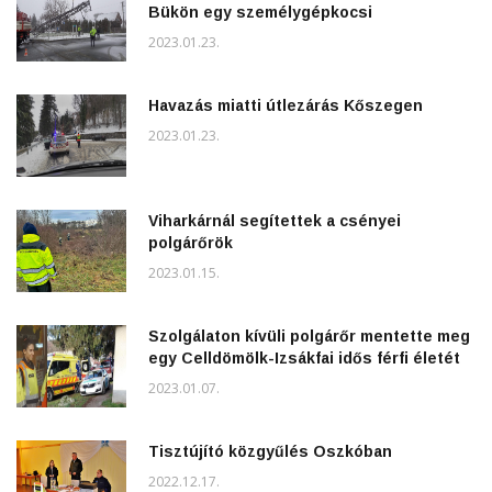
Bükön egy személygépkocsi
2023.01.23.
Havazás miatti útlezárás Kőszegen
2023.01.23.
Viharkárnál segítettek a csényei
polgárőrök
2023.01.15.
Szolgálaton kívüli polgárőr mentette meg
egy Celldömölk-Izsákfai idős férfi életét
2023.01.07.
Tisztújító közgyűlés Oszkóban
2022.12.17.