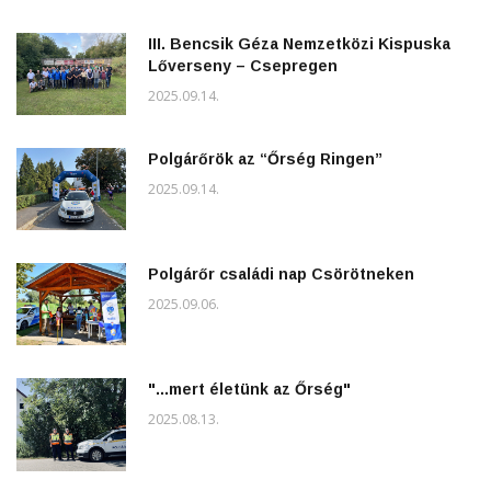
III. Bencsik Géza Nemzetközi Kispuska
Lőverseny – Csepregen
2025.09.14.
Polgárőrök az “Őrség Ringen”
2025.09.14.
Polgárőr családi nap Csörötneken
2025.09.06.
"...mert életünk az Őrség"
2025.08.13.