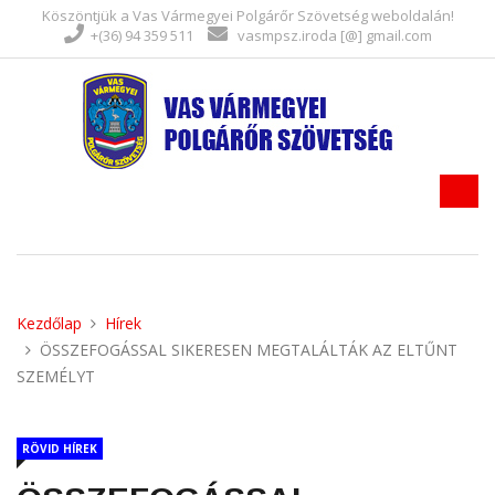
Köszöntjük a Vas Vármegyei Polgárőr Szövetség weboldalán!
+(36) 94 359 511
vasmpsz.iroda [@] gmail.com
Kezdőlap
Hírek
ÖSSZEFOGÁSSAL SIKERESEN MEGTALÁLTÁK AZ ELTŰNT
SZEMÉLYT
RÖVID HÍREK