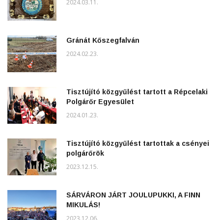
2024.03.11.
Gránát Kőszegfalván
2024.02.23.
Tisztújító közgyűlést tartott a Répcelaki
Polgárőr Egyesület
2024.01.23.
Tisztújító közgyűlést tartottak a csényei
polgárőrök
2023.12.15.
SÁRVÁRON JÁRT JOULUPUKKI, A FINN
MIKULÁS!
2023.12.06.