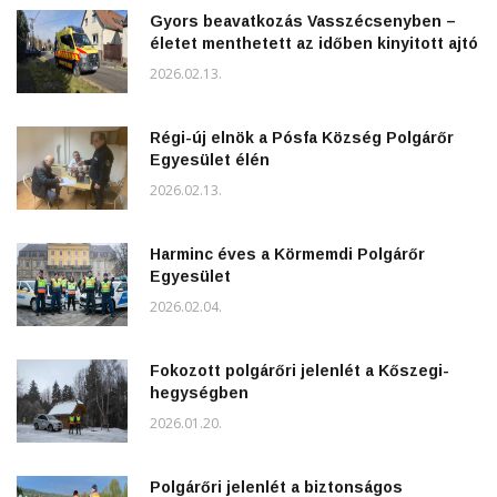
Gyors beavatkozás Vasszécsenyben –
életet menthetett az időben kinyitott ajtó
2026.02.13.
Régi-új elnök a Pósfa Község Polgárőr
Egyesület élén
2026.02.13.
Harminc éves a Körmemdi Polgárőr
Egyesület
2026.02.04.
Fokozott polgárőri jelenlét a Kőszegi-
hegységben
2026.01.20.
Polgárőri jelenlét a biztonságos