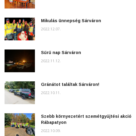
Mikulás ünnepség Sárváron
2022.12.07.
Sűrű nap Sárváron
2022.11.12.
Gránátot találtak Sárváron!
2022.10.11.
Szebb környezetért szemétgyűjtési akció
Rábapatyon
2022.10.09.