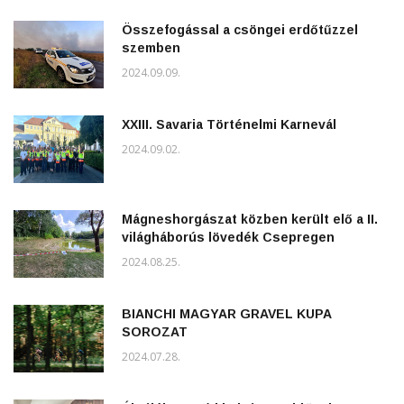
Összefogással a csöngei erdőtűzzel
szemben
2024.09.09.
XXIII. Savaria Történelmi Karnevál
2024.09.02.
Mágneshorgászat közben került elő a II.
világháborús lövedék Csepregen
2024.08.25.
BIANCHI MAGYAR GRAVEL KUPA
SOROZAT
2024.07.28.