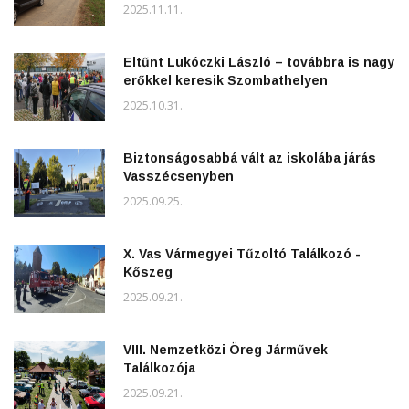
2025.11.11.
Eltűnt Lukóczki László – továbbra is nagy
erőkkel keresik Szombathelyen
2025.10.31.
Biztonságosabbá vált az iskolába járás
Vasszécsenyben
2025.09.25.
X. Vas Vármegyei Tűzoltó Találkozó -
Kőszeg
2025.09.21.
VIII. Nemzetközi Öreg Járművek
Találkozója
2025.09.21.