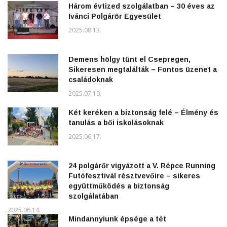
Három évtized szolgálatban – 30 éves az
Ivánci Polgárőr Egyesület
2025.08.13.
Demens hölgy tűnt el Csepregen,
Sikeresen megtalálták – Fontos üzenet a
családoknak
2025.07.10.
Két keréken a biztonság felé – Élmény és
tanulás a bői iskolásoknak
2025.06.17.
24 polgárőr vigyázott a V. Répce Running
Futófesztivál résztvevőire – sikeres
együttműködés a biztonság
szolgálatában
2025.06.14.
Mindannyiunk épsége a tét