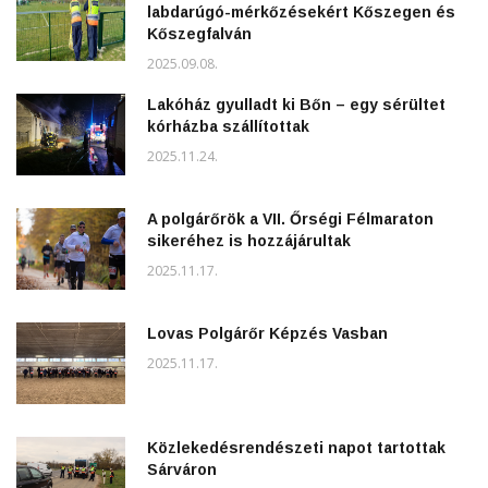
labdarúgó-mérkőzésekért Kőszegen és
Kőszegfalván
2025.09.08.
Lakóház gyulladt ki Bőn – egy sérültet
kórházba szállítottak
2025.11.24.
A polgárőrök a VII. Őrségi Félmaraton
sikeréhez is hozzájárultak
2025.11.17.
Lovas Polgárőr Képzés Vasban
2025.11.17.
Közlekedésrendészeti napot tartottak
Sárváron