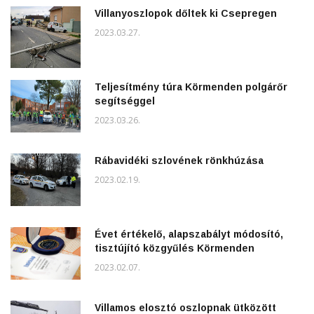
Villanyoszlopok dőltek ki Csepregen
2023.03.27.
Teljesítmény túra Körmenden polgárőr
segítséggel
2023.03.26.
Rábavidéki szlovének rönkhúzása
2023.02.19.
Évet értékelő, alapszabályt módosító,
tisztújító közgyűlés Körmenden
2023.02.07.
Villamos elosztó oszlopnak ütközött