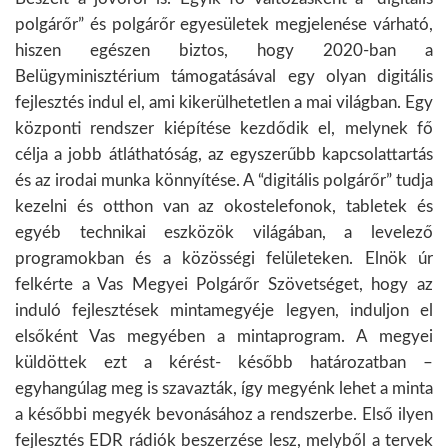
polgárőr” és polgárőr egyesületek megjelenése várható,
hiszen egészen biztos, hogy 2020-ban a
Belügyminisztérium támogatásával egy olyan digitális
fejlesztés indul el, ami kikerülhetetlen a mai világban. Egy
központi rendszer kiépítése kezdődik el, melynek fő
célja a jobb átláthatóság, az egyszerűbb kapcsolattartás
és az irodai munka könnyítése. A “digitális polgárőr” tudja
kezelni és otthon van az okostelefonok, tabletek és
egyéb technikai eszközök világában, a levelező
programokban és a közösségi felületeken. Elnök úr
felkérte a Vas Megyei Polgárőr Szövetséget, hogy az
induló fejlesztések mintamegyéje legyen, induljon el
elsőként Vas megyében a mintaprogram. A megyei
küldöttek ezt a kérést- később határozatban –
egyhangúlag meg is szavazták, így megyénk lehet a minta
a későbbi megyék bevonásához a rendszerbe. Első ilyen
fejlesztés EDR rádiók beszerzése lesz, melyből a tervek