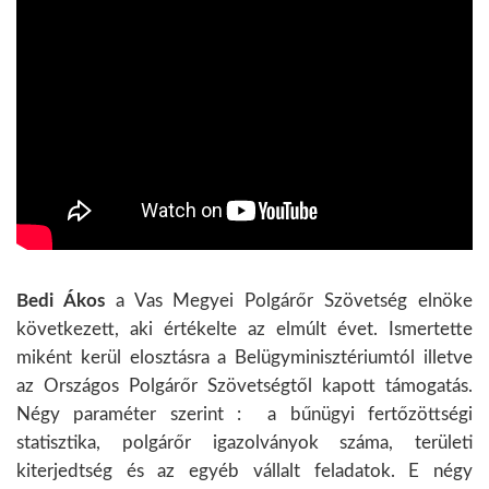
Bedi Ákos
a Vas Megyei Polgárőr Szövetség elnöke
következett, aki értékelte az elmúlt évet. Ismertette
miként kerül elosztásra a Belügyminisztériumtól illetve
az Országos Polgárőr Szövetségtől kapott támogatás.
Négy paraméter szerint : a bűnügyi fertőzöttségi
statisztika, polgárőr igazolványok száma, területi
kiterjedtség és az egyéb vállalt feladatok. E négy