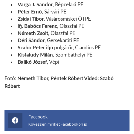
Varga J. Sándor
, Répcelaki PE
Péter Ernő
, Sárvári PE
Zsidai Tibor
, Vásárosmiskei ÖTPE
ifj. Babócs Ferenc
, Olaszfai PE
Németh Zsolt
, Olaszfai PE
Déri Sándor
, Gersekaráti PE
Szabó Péter
ifjú polgárőr, Claudius PE
Kisfaludy Milán
, Szombathelyi PE
Balikó József
, Vépi
Fotó:
Németh Tibor, Péntek Róbert Videó: Szabó
Róbert
Facebook
Kövessen minket Facebookon is