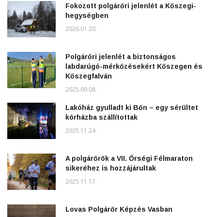
Fokozott polgárőri jelenlét a Kőszegi-
hegységben
2026.01.20.
Polgárőri jelenlét a biztonságos
labdarúgó-mérkőzésekért Kőszegen és
Kőszegfalván
2025.09.08.
Lakóház gyulladt ki Bőn – egy sérültet
kórházba szállítottak
2025.11.24.
A polgárőrök a VII. Őrségi Félmaraton
sikeréhez is hozzájárultak
2025.11.17.
Lovas Polgárőr Képzés Vasban