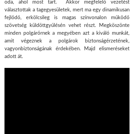
oda, ahol most tart. Akkor megfelelő vezetést
választottak a tagegyesületek, mert ma egy dinamikusan
fejlődő, erkölcsileg is magas színvonalon működő
szövetség küldöttgyűlésén vehet részt. Megköszönte
minden polgárőrnek a megyében azt a kiváló munkát,
amit végeznek a polgárok biztonságérzetének,
vagyonbiztonságának érdekében. Majd elismeréseket
adott át.