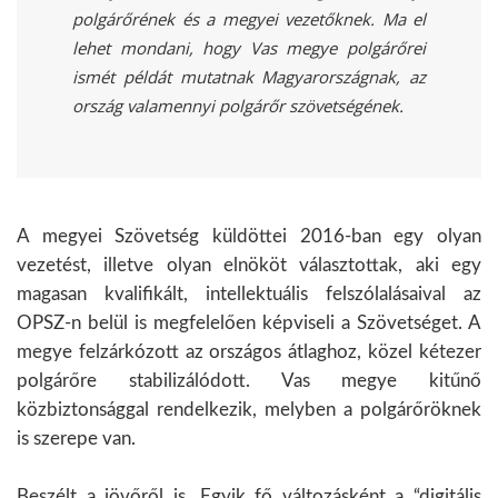
polgárőrének és a megyei vezetőknek. Ma el
lehet mondani, hogy Vas megye polgárőrei
ismét példát mutatnak Magyarországnak, az
ország valamennyi polgárőr szövetségének.
A megyei Szövetség küldöttei 2016-ban egy olyan
vezetést, illetve olyan elnököt választottak, aki egy
magasan kvalifikált, intellektuális felszólalásaival az
OPSZ-n belül is megfelelően képviseli a Szövetséget. A
megye felzárkózott az országos átlaghoz, közel kétezer
polgárőre stabilizálódott. Vas megye kitűnő
közbiztonsággal rendelkezik, melyben a polgárőröknek
is szerepe van.
Beszélt a jövőről is. Egyik fő változásként a “digitális