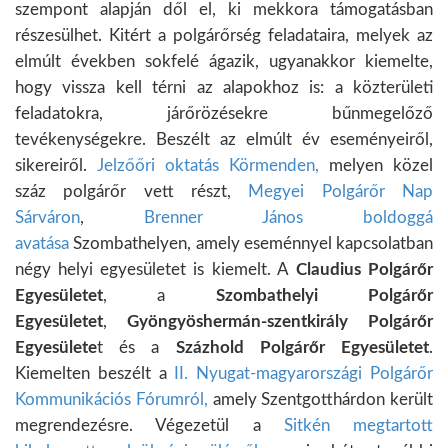
szempont alapján dől el, ki mekkora támogatásban
részesülhet. Kitért a polgárőrség feladataira, melyek az
elmúlt években sokfelé ágazik, ugyanakkor kiemelte,
hogy vissza kell térni az alapokhoz is: a közterületi
feladatokra, járőrözésekre bűnmegelőző
tevékenységekre. Beszélt az elmúlt év eseményeiről,
sikereiről.
Jelzőőri oktatás Körmenden,
melyen közel
száz polgárőr vett részt,
Megyei Polgárőr Nap
Sárváron
,
Brenner János boldoggá
avatása
Szombathelyen, amely eseménnyel kapcsolatban
négy helyi egyesületet is kiemelt. A
Claudius Polgárőr
Egyesületet
, a
Szombathelyi Polgárőr
Egyesületet
,
Gyöngyöshermán-szentkirály Polgárőr
Egyesülete
t és a
Százhold Polgárőr Egyesületet
.
Kiemelten beszélt a
II. Nyugat-magyarországi Polgárőr
Kommunikációs Fórumról,
amely Szentgotthárdon került
megrendezésre. Végezetül a
Sitkén megtartott