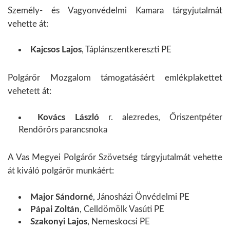
Személy- és Vagyonvédelmi Kamara tárgyjutalmát
vehette át:
Kajcsos Lajos
, Táplánszentkereszti PE
Polgárőr Mozgalom támogatásáért emlékplakettet
vehetett át:
Kovács László
r. alezredes, Őriszentpéter
Rendőrőrs parancsnoka
A Vas Megyei Polgárőr Szövetség tárgyjutalmát vehette
át kiváló polgárőr munkáért:
Major Sándorné
, Jánosházi Önvédelmi PE
Pápai Zoltán
, Celldömölk Vasúti PE
Szakonyi Lajos
, Nemeskocsi PE