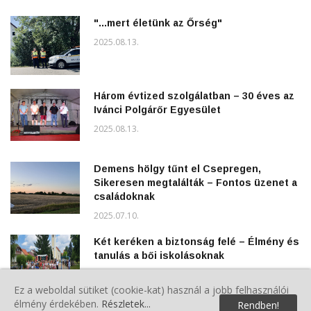
"...mert életünk az Őrség"
2025.08.13.
Három évtized szolgálatban – 30 éves az
Ivánci Polgárőr Egyesület
2025.08.13.
Demens hölgy tűnt el Csepregen,
Sikeresen megtalálták – Fontos üzenet a
családoknak
2025.07.10.
Két keréken a biztonság felé – Élmény és
tanulás a bői iskolásoknak
2025.06.17.
Ez a weboldal sütiket (cookie-kat) használ a jobb felhasználói
élmény érdekében.
Részletek...
Rendben!