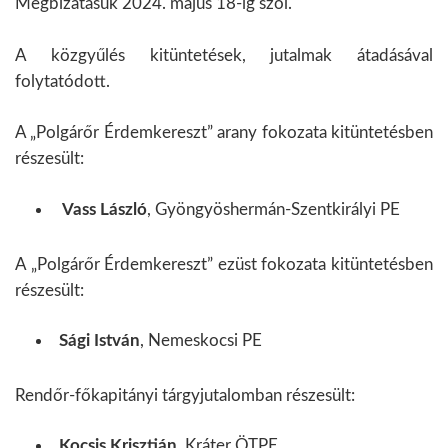
Megbízatásuk 2024. május 18-ig szól.
A közgyűlés kitüntetések, jutalmak átadásával
folytatódott.
A „Polgárőr Érdemkereszt” arany fokozata kitüntetésben
részesült:
Vass László
, Gyöngyöshermán-Szentkirályi PE
A „Polgárőr Érdemkereszt” ezüst fokozata kitüntetésben
részesült:
Sági István
, Nemeskocsi PE
Rendőr-főkapitányi tárgyjutalomban részesült:
Kocsis Krisztián
, Kráter ÖTPE