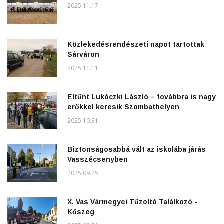
2025.11.17.
Közlekedésrendészeti napot tartottak
Sárváron
2025.11.11.
Eltűnt Lukóczki László – továbbra is nagy
erőkkel keresik Szombathelyen
2025.10.31.
Biztonságosabbá vált az iskolába járás
Vasszécsenyben
2025.09.25.
X. Vas Vármegyei Tűzoltó Találkozó -
Kőszeg