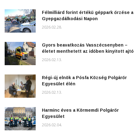
Félmilliárd forint értékű géppark őrzése a
Gyepgazdálkodási Napon
2026.02.28.
Gyors beavatkozás Vasszécsenyben –
életet menthetett az időben kinyitott ajtó
2026.02.13.
Régi-új elnök a Pósfa Község Polgárőr
Egyesület élén
2026.02.13.
Harminc éves a Körmemdi Polgárőr
Egyesület
2026.02.04.