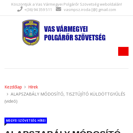
Köszöntjük a Vas Vármegyei Polgárőr Szövetség weboldalán!
+(36) 94 359 511
vasmpsz.iroda [@] gmail.com
Kezdőlap
Hírek
ALAPSZABÁLY MÓDOSÍTÓ, TISZTÚJÍTÓ KÜLDÖTTGYŰLÉS
(videó)
MEGYEI SZÖVETSÉG HÍREI