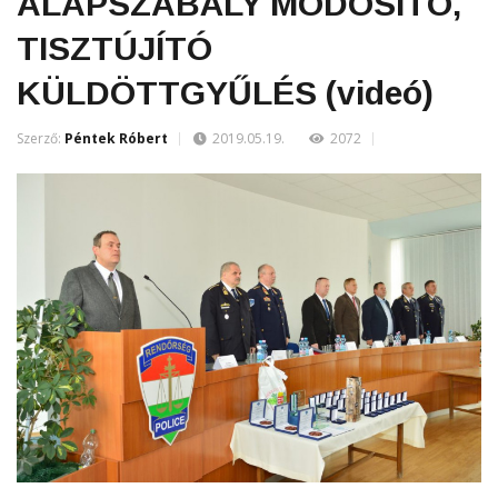
ALAPSZABÁLY MÓDOSÍTÓ,
TISZTÚJÍTÓ
KÜLDÖTTGYŰLÉS (videó)
Szerző:
Péntek Róbert
2019.05.19.
2072