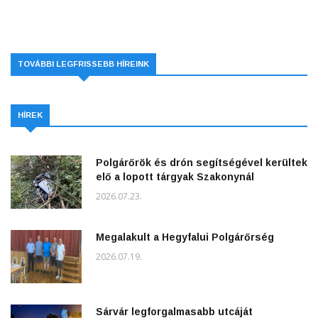
TOVÁBBI LEGFRISSEBB HÍREINK
HÍREK
Polgárőrök és drón segítségével kerültek
elő a lopott tárgyak Szakonynál
2026.07.23.
Megalakult a Hegyfalui Polgárőrség
2026.07.19.
Sárvár legforgalmasabb utcáját