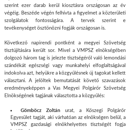
szerint ezer darab kerül kiosztásra országosan az év
végéig. Beszéde végén felhívta a figyelmet a közterületi
szolgálatok fontosságára. A tervek szerint e
tevékenységet ösztönözni fogják országosan is.
Következő napirendi pontként a megyei Szövetség
tisztújítására került sor. Mivel a VMPSZ elnökségében
dolgozó három tag is jelezte tisztségéről való lemondási
szándékát egészségi vagy munkahelyi elfoglaltságával
indokolva azt, helyükre a közgyűlésnek új tagokat kellett
választani. A jelöltek bemutatását követő szavazások
eredményeképpen a Vas Megyei Polgárőr Szövetség
Elnökségének tagjának választotta a közgyűlés:
Gömböcz Zoltán
urat, a Kőszegi Polgárőr
Egyesület tagját, aki várhatóan az elnökségen belül, a
VMPSZ gazdasági elnökhelyettes tisztségét fogja