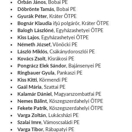
Orbán János
, Bobai PE
Döbrönte Tamás
, Bobai PE
Gyurák Péter
, Kráter ÖTPE
Bognár Klaudia
ifjú polgárőr, Kráter ÖTPE
Balogh Lászlóné
, Egyházashetyei ÖTPE
Kiss Lajos
, Egyházashetyei ÖTPE
Németh József,
Vönöcki PE
László Miklós
, Csákánydoroszlói PE
Kovács Zsolt
, Kisrákosi PE
Pongrácz Elek Sándor
, Bajánsenyei PE
Ringbauer Gyula
, Pankaszi PE
Kiss Kitti
, Körmendi PE
Gaál Mária
, Szattai PE
Kalamár Dániel
, Magyarszombatfai PE
Nemes Bálint
, Kőszegszerdahelyi ÖTPE
Fekete Patrik
, Kőszegszerdahelyi ÖTPE
Varga Zoltán
, Lukácsházi PE
Szalai Imre
, Vámoscsaládi PE
Varga Tibor
, Rábapatyi PE