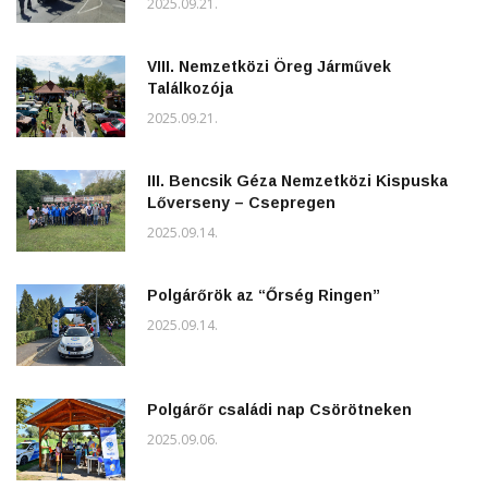
2025.09.21.
VIII. Nemzetközi Öreg Járművek
Találkozója
2025.09.21.
III. Bencsik Géza Nemzetközi Kispuska
Lőverseny – Csepregen
2025.09.14.
Polgárőrök az “Őrség Ringen”
2025.09.14.
Polgárőr családi nap Csörötneken
2025.09.06.