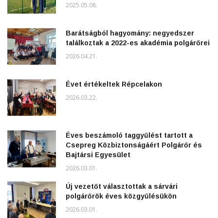
2025.05.08.
Barátságból hagyomány: negyedszer
találkoztak a 2022-es akadémia polgárőrei
2026.04.21.
Évet értékeltek Répcelakon
2026.03.22.
Éves beszámoló taggyűlést tartott a
Csepreg Közbiztonságáért Polgárőr és
Bajtársi Egyesület
2026.03.01.
Új vezetőt választottak a sárvári
polgárőrök éves közgyűlésükön
2026.03.01.