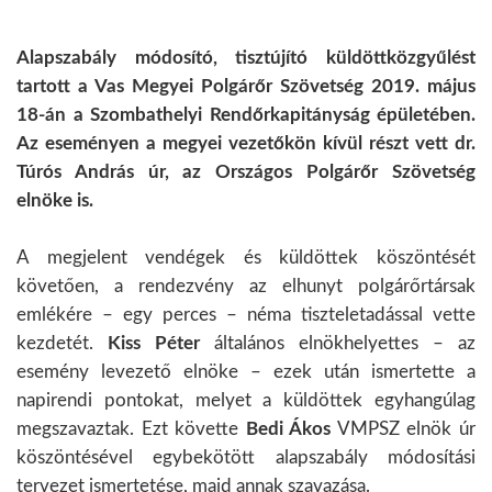
Alapszabály módosító, tisztújító küldöttközgyűlést
tartott a Vas Megyei Polgárőr Szövetség 2019. május
18-án a Szombathelyi Rendőrkapitányság épületében.
Az eseményen a megyei vezetőkön kívül részt vett dr.
Túrós András úr, az Országos Polgárőr Szövetség
elnöke is.
A megjelent vendégek és küldöttek köszöntését
követően, a rendezvény az elhunyt polgárőrtársak
emlékére – egy perces – néma tiszteletadással vette
kezdetét.
Kiss Péter
általános elnökhelyettes – az
esemény levezető elnöke – ezek után ismertette a
napirendi pontokat, melyet a küldöttek egyhangúlag
megszavaztak. Ezt követte
Bedi Ákos
VMPSZ elnök úr
köszöntésével egybekötött alapszabály módosítási
tervezet ismertetése, majd annak szavazása.