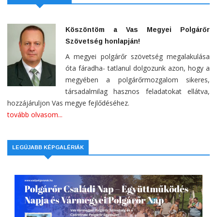
Köszöntöm a Vas Megyei Polgárőr
Szövetség honlapján!
A megyei polgárőr szövetség megalakulása
óta fáradha- tatlanul dolgozunk azon, hogy a
megyében a polgárőrmozgalom sikeres,
társadalmilag hasznos feladatokat ellátva,
hozzájáruljon Vas megye fejlődéséhez.
tovább olvasom...
LEGÚJABB KÉPGALÉRIÁK