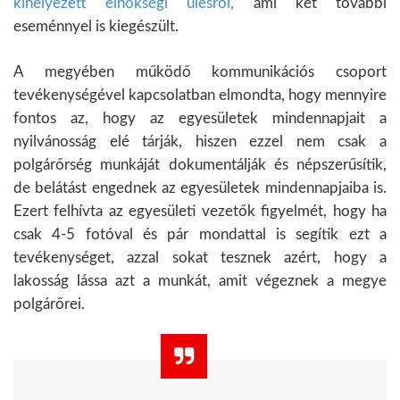
kihelyezett elnökségi ülésről,
ami két további
eseménnyel is kiegészült.
A megyében működő kommunikációs csoport
tevékenységével kapcsolatban elmondta, hogy mennyire
fontos az, hogy az egyesületek mindennapjait a
nyilvánosság elé tárják, hiszen ezzel nem csak a
polgárőrség munkáját dokumentálják és népszerűsítik,
de belátást engednek az egyesületek mindennapjaiba is.
Ezert felhívta az egyesületi vezetők figyelmét, hogy ha
csak 4-5 fotóval és pár mondattal is segítik ezt a
tevékenységet, azzal sokat tesznek azért, hogy a
lakosság lássa azt a munkát, amit végeznek a megye
polgárőrei.