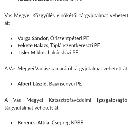
Vas Megyei Közgyűlés elnökétől tárgyjutalmat vehetett
át:
Varga Sándor
, Őriszentpéteri PE
Fekete Balázs
, Táplánszentkereszti PE
Tislér Miklós
, Lukácsházi PE
A Vas Megyei Vadászkamarától tárgyjutalmat vehetett át:
Albert László
, Bajánsenyei PE
A Vas Megyei Katasztrófavédelmi Igazgatóságtól
tárgyjutalmat vehetett át:
Berencsi Attila
, Csepreg KPBE