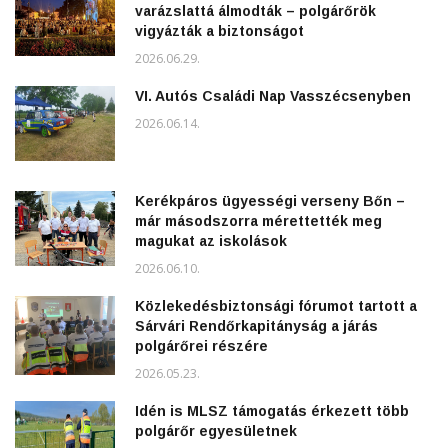
varázslattá álmodták – polgárőrök
vigyázták a biztonságot
2026.06.29.
VI. Autós Családi Nap Vasszécsenyben
2026.06.14.
Kerékpáros ügyességi verseny Bőn –
már másodszorra mérettették meg
magukat az iskolások
2026.06.10.
Közlekedésbiztonsági fórumot tartott a
Sárvári Rendőrkapitányság a járás
polgárőrei részére
2026.05.23.
Idén is MLSZ támogatás érkezett több
polgárőr egyesületnek