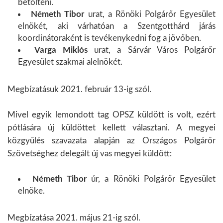
betölteni.
Németh Tibor
urat, a Rönöki Polgárőr Egyesület
elnökét, aki várhatóan a Szentgotthárd járás
koordinátoraként is tevékenykedni fog a jövőben.
Varga Miklós
urat, a Sárvár Város Polgárőr
Egyesület szakmai alelnökét.
Megbízatásuk 2021. február 13-ig szól.
Mivel egyik lemondott tag OPSZ küldött is volt, ezért
pótlására új küldöttet kellett választani. A megyei
közgyűlés szavazata alapján az Országos Polgárőr
Szövetséghez delegált új vas megyei küldött:
Németh Tibor
úr, a Rönöki Polgárőr Egyesület
elnöke.
Megbízatása 2021. május 21-ig szól.