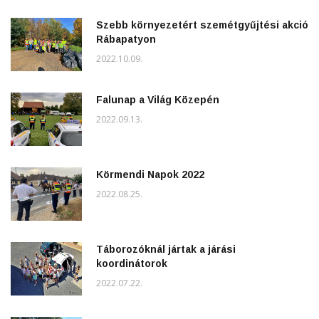
Szebb környezetért szemétgyűjtési akció
Rábapatyon
2022.10.09.
Falunap a Világ Közepén
2022.09.13.
Körmendi Napok 2022
2022.08.25.
Táborozóknál jártak a járási
koordinátorok
2022.07.22.