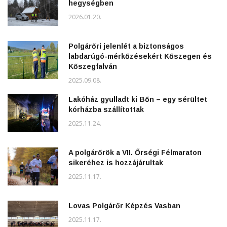
hegységben
2026.01.20.
Polgárőri jelenlét a biztonságos
labdarúgó-mérkőzésekért Kőszegen és
Kőszegfalván
2025.09.08.
Lakóház gyulladt ki Bőn – egy sérültet
kórházba szállítottak
2025.11.24.
A polgárőrök a VII. Őrségi Félmaraton
sikeréhez is hozzájárultak
2025.11.17.
Lovas Polgárőr Képzés Vasban
2025.11.17.