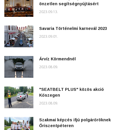
önzetlen segítségnyújtásért
2023.09.13.
Savaria Történelmi karnevál 2023
2023.09.01.
Árvíz Körmendnél
2023.08.09.
"SEATBELT PLUS" közös akció
Kőszegen
2023.08.09.
Szakmai képzés ifjú polgárőröknek
Őriszentpéteren