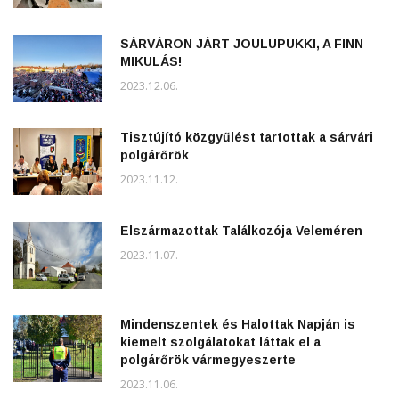
SÁRVÁRON JÁRT JOULUPUKKI, A FINN
MIKULÁS!
2023.12.06.
Tisztújító közgyűlést tartottak a sárvári
polgárőrök
2023.11.12.
Elszármazottak Találkozója Veleméren
2023.11.07.
Mindenszentek és Halottak Napján is
kiemelt szolgálatokat láttak el a
polgárőrök vármegyeszerte
2023.11.06.