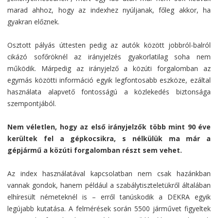
marad ahhoz, hogy az indexhez nyúljanak, főleg akkor, ha
gyakran előznek.
Osztott pályás úttesten pedig az autók között jobbról-balról
cikázó sofőröknél az irányjelzés gyakorlatilag soha nem
működik. Márpedig az irányjelző a közúti forgalomban az
egymás közötti információ egyik legfontosabb eszköze, ezáltal
használata alapvető fontosságú a közlekedés biztonsága
szempontjából.
Nem véletlen, hogy az első irányjelzők több mint 90 éve
kerültek fel a gépkocsikra, s nélkülük ma már a
gépjármű a közúti forgalomban részt sem vehet.
Az index használatával kapcsolatban nem csak hazánkban
vannak gondok, hanem például a szabálytiszteletükről általában
elhíresült németeknél is – erről tanúskodik a DEKRA egyik
legújabb kutatása. A felmérések során 5500 járművet figyeltek