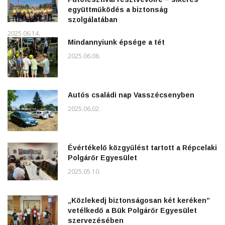
együttműködés a biztonság
szolgálatában
2025.06.14.
Mindannyiunk épsége a tét
2025.06.08.
Autós családi nap Vasszécsenyben
2025.06.02.
Évértékelő közgyűlést tartott a Répcelaki
Polgárőr Egyesület
2025.05.10.
„Közlekedj biztonságosan két keréken”
vetélkedő a Bük Polgárőr Egyesület
szervezésében