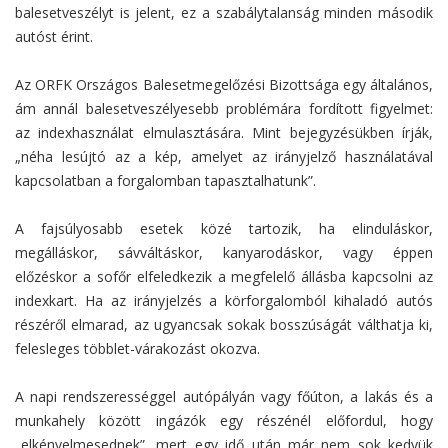
balesetveszélyt is jelent, ez a szabálytalanság minden második
autóst érint.
Az ORFK Országos Balesetmegelőzési Bizottsága egy általános,
ám annál balesetveszélyesebb problémára fordított figyelmet:
az indexhasználat elmulasztására. Mint bejegyzésükben írják,
„néha lesújtó az a kép, amelyet az irányjelző használatával
kapcsolatban a forgalomban tapasztalhatunk”.
A fajsúlyosabb esetek közé tartozik, ha elinduláskor,
megálláskor, sávváltáskor, kanyarodáskor, vagy éppen
előzéskor a sofőr elfeledkezik a megfelelő állásba kapcsolni az
indexkart. Ha az irányjelzés a körforgalomból kihaladó autós
részéről elmarad, az ugyancsak sokak bosszúságát válthatja ki,
felesleges többlet-várakozást okozva.
A napi rendszerességgel autópályán vagy főúton, a lakás és a
munkahely között ingázók egy részénél előfordul, hogy
„elkényelmesednek”, mert egy idő után már nem sok kedvük