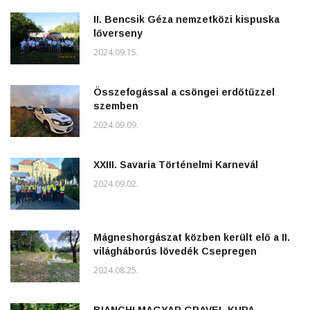
II. Bencsik Géza nemzetközi kispuska
lőverseny
2024.09.15.
Összefogással a csöngei erdőtűzzel
szemben
2024.09.09.
XXIII. Savaria Történelmi Karnevál
2024.09.02.
Mágneshorgászat közben került elő a II.
világháborús lövedék Csepregen
2024.08.25.