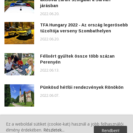
járásban
2022.06.20.
TFA Hungary 2022 - Az ország legerősebb
tűzoltója verseny Szombathelyen
2022.06.20.
Félixért gyűltek össze több százan
Perenyén
2022.06.13.
Pünkösd hétfői rendezvények Rönökön
2022.06.07.
Polgárőrök a Gyereknapon
Ez a weboldal sütiket (cookie-kat) használ a jobb felhasználói
2022.06.04.
élmény érdekében.
Részletek...
Rendben!