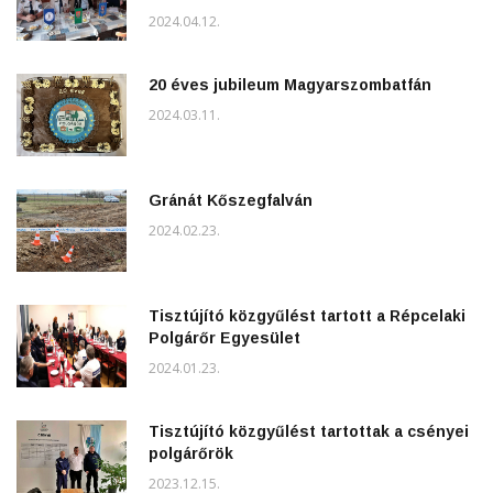
2024.04.12.
20 éves jubileum Magyarszombatfán
2024.03.11.
Gránát Kőszegfalván
2024.02.23.
Tisztújító közgyűlést tartott a Répcelaki
Polgárőr Egyesület
2024.01.23.
Tisztújító közgyűlést tartottak a csényei
polgárőrök
2023.12.15.