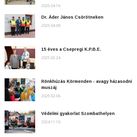
2025.04.16.
Dr. Áder János Csörötneken
2025.04.09.
15 éves a Csepregi K.P.B.E.
2025.02.24.
Rönkhúzás Körmenden - avagy házasodni
muszáj
2025.02.06.
Védelmi gyakorlat Szombathelyen
2024.11.10.