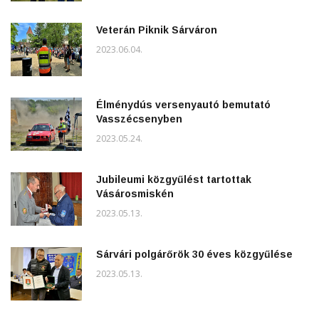
Veterán Piknik Sárváron
2023.06.04.
Élménydús versenyautó bemutató
Vasszécsenyben
2023.05.24.
Jubileumi közgyűlést tartottak
Vásárosmiskén
2023.05.13.
Sárvári polgárőrök 30 éves közgyűlése
2023.05.13.