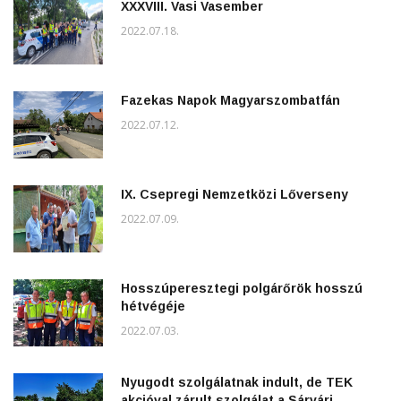
XXXVIII. Vasi Vasember
2022.07.18.
Fazekas Napok Magyarszombatfán
2022.07.12.
IX. Csepregi Nemzetközi Lőverseny
2022.07.09.
Hosszúperesztegi polgárőrök hosszú
hétvégéje
2022.07.03.
Nyugodt szolgálatnak indult, de TEK
akcióval zárult szolgálat a Sárvári