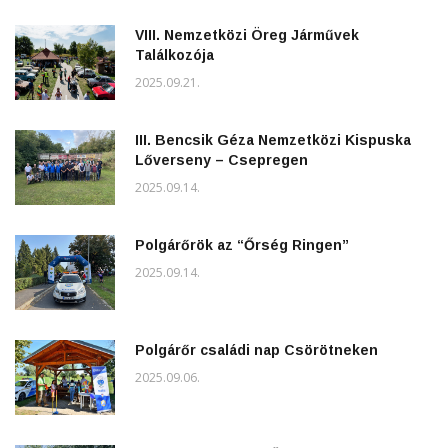
VIII. Nemzetközi Öreg Járművek
Találkozója
2025.09.21.
III. Bencsik Géza Nemzetközi Kispuska
Lőverseny – Csepregen
2025.09.14.
Polgárőrök az “Őrség Ringen”
2025.09.14.
Polgárőr családi nap Csörötneken
2025.09.06.