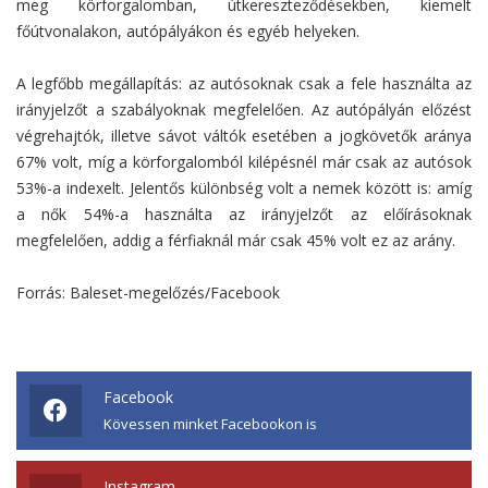
meg körforgalomban, útkereszteződésekben, kiemelt
főútvonalakon, autópályákon és egyéb helyeken.
A legfőbb megállapítás: az autósoknak csak a fele használta az
irányjelzőt a szabályoknak megfelelően. Az autópályán előzést
végrehajtók, illetve sávot váltók esetében a jogkövetők aránya
67% volt, míg a körforgalomból kilépésnél már csak az autósok
53%-a indexelt. Jelentős különbség volt a nemek között is: amíg
a nők 54%-a használta az irányjelzőt az előírásoknak
megfelelően, addig a férfiaknál már csak 45% volt ez az arány.
Forrás: Baleset-megelőzés/Facebook
Facebook
Kövessen minket Facebookon is
Instagram