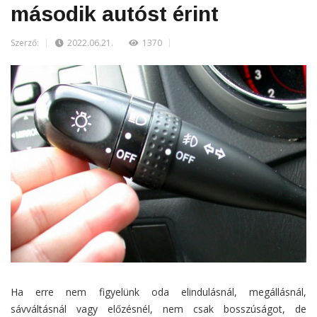
második autóst érint
Szerző:
2022.06.21.
1370
Ha erre nem figyelünk oda elindulásnál, megállásnál,
sávváltásnál vagy előzésnél, nem csak bosszúságot, de