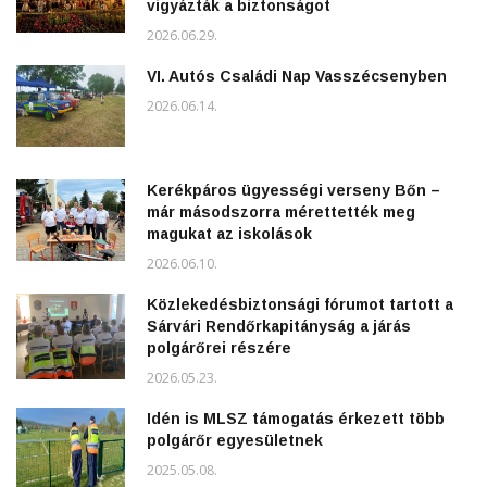
vigyázták a biztonságot
2026.06.29.
VI. Autós Családi Nap Vasszécsenyben
2026.06.14.
Kerékpáros ügyességi verseny Bőn –
már másodszorra mérettették meg
magukat az iskolások
2026.06.10.
Közlekedésbiztonsági fórumot tartott a
Sárvári Rendőrkapitányság a járás
polgárőrei részére
2026.05.23.
Idén is MLSZ támogatás érkezett több
polgárőr egyesületnek
2025.05.08.