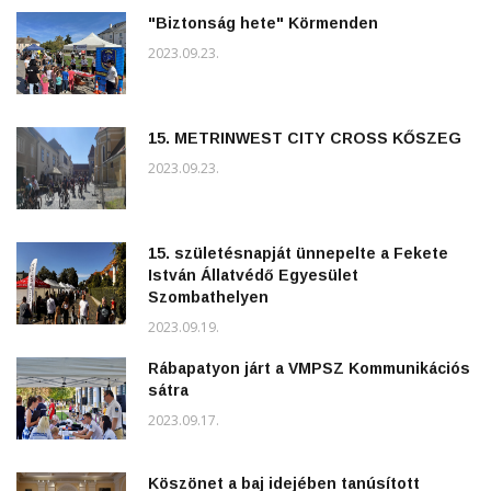
"Biztonság hete" Körmenden
2023.09.23.
15. METRINWEST CITY CROSS KŐSZEG
2023.09.23.
15. születésnapját ünnepelte a Fekete
István Állatvédő Egyesület
Szombathelyen
2023.09.19.
Rábapatyon járt a VMPSZ Kommunikációs
sátra
2023.09.17.
Köszönet a baj idejében tanúsított