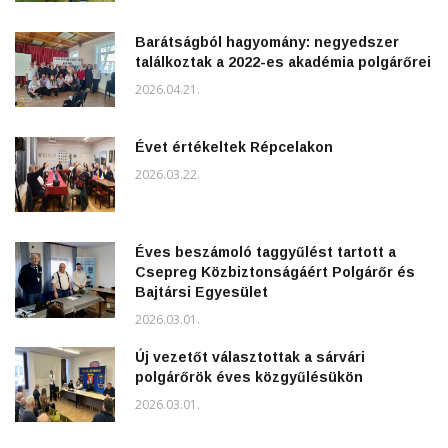
Barátságból hagyomány: negyedszer
találkoztak a 2022-es akadémia polgárőrei
2026.04.21.
Évet értékeltek Répcelakon
2026.03.22.
Éves beszámoló taggyűlést tartott a
Csepreg Közbiztonságáért Polgárőr és
Bajtársi Egyesület
2026.03.01.
Új vezetőt választottak a sárvári
polgárőrök éves közgyűlésükön
2026.03.01.