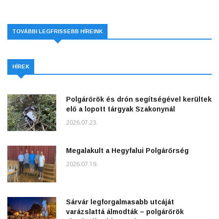
TOVÁBBI LEGFRISSEBB HÍREINK
HÍREK
Polgárőrök és drón segítségével kerültek
elő a lopott tárgyak Szakonynál
2026.07.23.
Megalakult a Hegyfalui Polgárőrség
2026.07.19.
Sárvár legforgalmasabb utcáját
varázslattá álmodták – polgárőrök