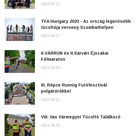
2023.07.27.
TFA Hungary 2023 - Az ország legerősebb
tűzoltója verseny Szombathelyen
2023.06.27.
II.VÁRRUN és II.Sárvári Éjszakai
Félmaraton
2023.06.25.
III. Répce Runnig Futófesztivál
polgárőrökkel
2023.06.22.
VIII. Vas Vármegyei Tűzoltó Találkozó
2023.06.10.