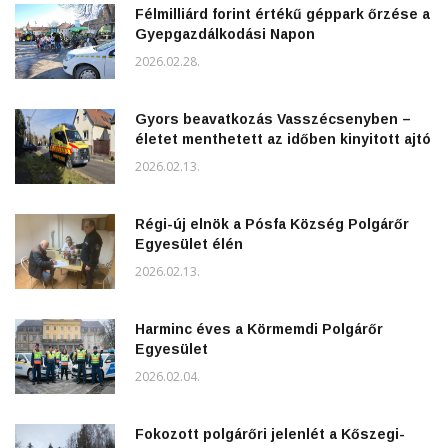
Félmilliárd forint értékű géppark őrzése a
Gyepgazdálkodási Napon
2026.02.28.
Gyors beavatkozás Vasszécsenyben –
életet menthetett az időben kinyitott ajtó
2026.02.13.
Régi-új elnök a Pósfa Község Polgárőr
Egyesület élén
2026.02.13.
Harminc éves a Körmemdi Polgárőr
Egyesület
2026.02.04.
Fokozott polgárőri jelenlét a Kőszegi-