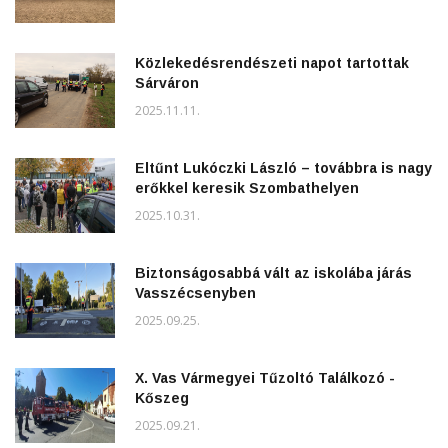
Közlekedésrendészeti napot tartottak
Sárváron
2025.11.11.
Eltűnt Lukóczki László – továbbra is nagy
erőkkel keresik Szombathelyen
2025.10.31.
Biztonságosabbá vált az iskolába járás
Vasszécsenyben
2025.09.25.
X. Vas Vármegyei Tűzoltó Találkozó -
Kőszeg
2025.09.21.