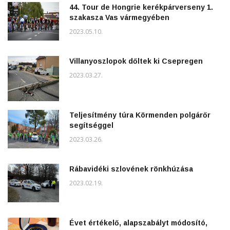
44. Tour de Hongrie kerékpárverseny 1.
szakasza Vas vármegyében
2023.05.10.
Villanyoszlopok dőltek ki Csepregen
2023.03.27.
Teljesítmény túra Körmenden polgárőr
segítséggel
2023.03.26.
Rábavidéki szlovének rönkhúzása
2023.02.19.
Évet értékelő, alapszabályt módosító,