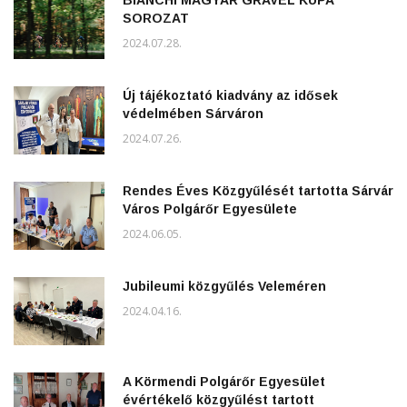
BIANCHI MAGYAR GRAVEL KUPA
SOROZAT
2024.07.28.
Új tájékoztató kiadvány az idősek
védelmében Sárváron
2024.07.26.
Rendes Éves Közgyűlését tartotta Sárvár
Város Polgárőr Egyesülete
2024.06.05.
Jubileumi közgyűlés Veleméren
2024.04.16.
A Körmendi Polgárőr Egyesület
évértékelő közgyűlést tartott