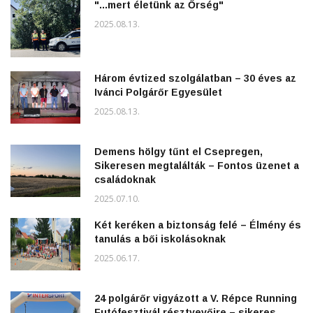
"...mert életünk az Őrség"
2025.08.13.
Három évtized szolgálatban – 30 éves az
Ivánci Polgárőr Egyesület
2025.08.13.
Demens hölgy tűnt el Csepregen,
Sikeresen megtalálták – Fontos üzenet a
családoknak
2025.07.10.
Két keréken a biztonság felé – Élmény és
tanulás a bői iskolásoknak
2025.06.17.
24 polgárőr vigyázott a V. Répce Running
Futófesztivál résztvevőire – sikeres