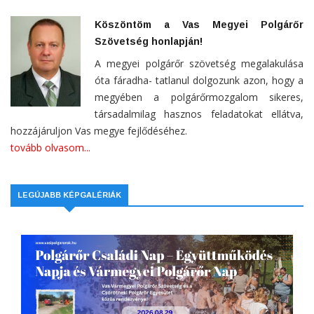
Köszöntöm a Vas Megyei Polgárőr
Szövetség honlapján!
A megyei polgárőr szövetség megalakulása
óta fáradha- tatlanul dolgozunk azon, hogy a
megyében a polgárőrmozgalom sikeres,
társadalmilag hasznos feladatokat ellátva,
hozzájáruljon Vas megye fejlődéséhez.
tovább olvasom...
LEGÚJABB KÉPGALÉRIÁK