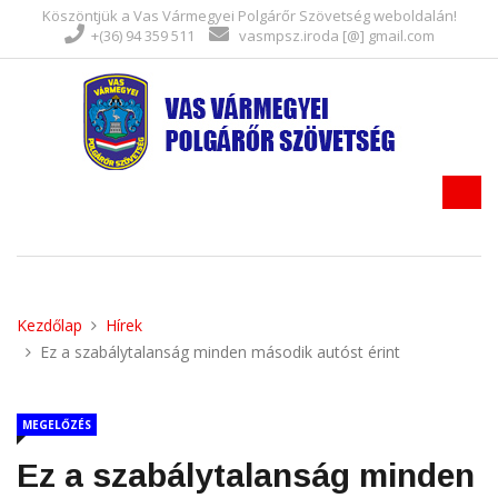
Köszöntjük a Vas Vármegyei Polgárőr Szövetség weboldalán!
+(36) 94 359 511
vasmpsz.iroda [@] gmail.com
Kezdőlap
Hírek
Ez a szabálytalanság minden második autóst érint
MEGELŐZÉS
Ez a szabálytalanság minden