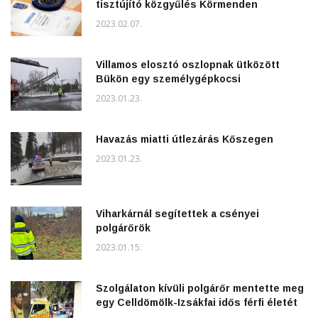
tisztújító közgyűlés Körmenden
2023.02.07.
Villamos elosztó oszlopnak ütközött
Bükön egy személygépkocsi
2023.01.23.
Havazás miatti útlezárás Kőszegen
2023.01.23.
Viharkárnál segítettek a csényei
polgárőrök
2023.01.15.
Szolgálaton kívüli polgárőr mentette meg
egy Celldömölk-Izsákfai idős férfi életét