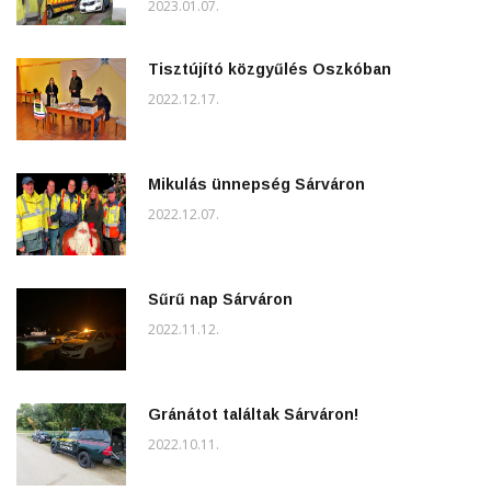
2023.01.07.
Tisztújító közgyűlés Oszkóban
2022.12.17.
Mikulás ünnepség Sárváron
2022.12.07.
Sűrű nap Sárváron
2022.11.12.
Gránátot találtak Sárváron!
2022.10.11.