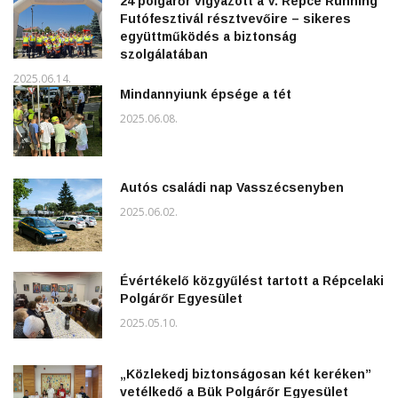
24 polgárőr vigyázott a V. Répce Running
Futófesztivál résztvevőire – sikeres
együttműködés a biztonság
szolgálatában
2025.06.14.
Mindannyiunk épsége a tét
2025.06.08.
Autós családi nap Vasszécsenyben
2025.06.02.
Évértékelő közgyűlést tartott a Répcelaki
Polgárőr Egyesület
2025.05.10.
„Közlekedj biztonságosan két keréken”
vetélkedő a Bük Polgárőr Egyesület