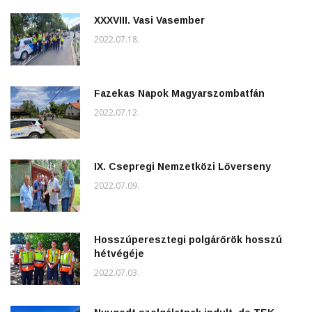
XXXVIII. Vasi Vasember
2022.07.18.
Fazekas Napok Magyarszombatfán
2022.07.12.
IX. Csepregi Nemzetközi Lőverseny
2022.07.09.
Hosszúperesztegi polgárőrök hosszú
hétvégéje
2022.07.03.