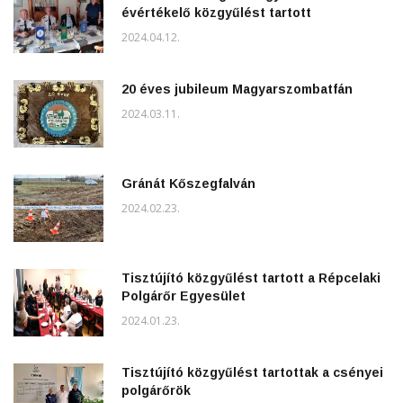
évértékelő közgyűlést tartott
2024.04.12.
20 éves jubileum Magyarszombatfán
2024.03.11.
Gránát Kőszegfalván
2024.02.23.
Tisztújító közgyűlést tartott a Répcelaki
Polgárőr Egyesület
2024.01.23.
Tisztújító közgyűlést tartottak a csényei
polgárőrök