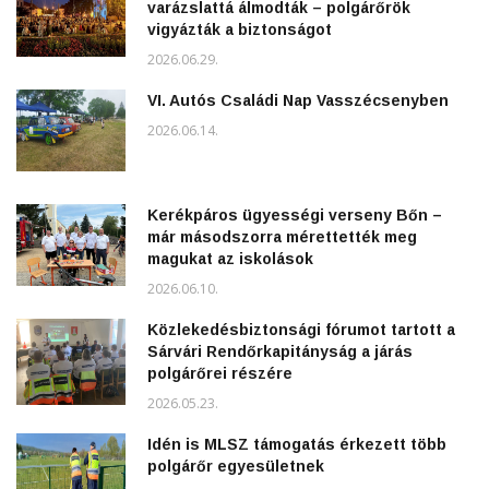
varázslattá álmodták – polgárőrök
vigyázták a biztonságot
2026.06.29.
VI. Autós Családi Nap Vasszécsenyben
2026.06.14.
Kerékpáros ügyességi verseny Bőn –
már másodszorra mérettették meg
magukat az iskolások
2026.06.10.
Közlekedésbiztonsági fórumot tartott a
Sárvári Rendőrkapitányság a járás
polgárőrei részére
2026.05.23.
Idén is MLSZ támogatás érkezett több
polgárőr egyesületnek