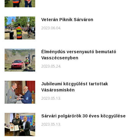
Veterán Piknik Sárváron
2023.06.04.
Élménydús versenyautó bemutató
Vasszécsenyben
2023.05.24.
Jubileumi közgyűlést tartottak
Vásárosmiskén
2023.05.13.
Sárvári polgárőrök 30 éves közgyűlése
2023.05.13.