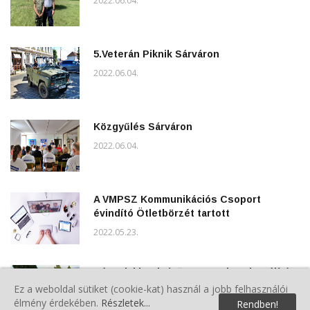
2022.06.04.
5.Veterán Piknik Sárváron
2022.06.04.
Közgyűlés Sárváron
2022.06.04.
A VMPSZ Kommunikációs Csoport
évindító Ötletbörzét tartott
2022.05.23.
Répcelaki Polgárőr Egyesület Tisztújító
Közgyűlése
Ez a weboldal sütiket (cookie-kat) használ a jobb felhasználói
élmény érdekében.
Részletek...
Rendben!
2022.05.22.