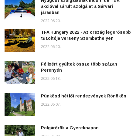
Nyugodt szolgálatnak indult, de TEK
akcióval zárult szolgálat a Sárvári
járásban
2022.06.20.
TFA Hungary 2022 - Az ország legerősebb
tűzoltója verseny Szombathelyen
2022.06.20.
Félixért gyűltek össze több százan
Perenyén
2022.06.13.
Pünkösd hétfői rendezvények Rönökön
2022.06.07.
Polgárőrök a Gyereknapon