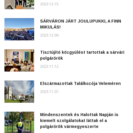
2023.12.15.
SÁRVÁRON JÁRT JOULUPUKKI, A FINN
MIKULÁS!
2023.12.06.
Tisztújító közgyűlést tartottak a sárvári
polgárőrök
2023.11.12.
Elszármazottak Találkozója Veleméren
2023.11.07.
Mindenszentek és Halottak Napján is
kiemelt szolgálatokat láttak el a
polgárőrök vármegyeszerte