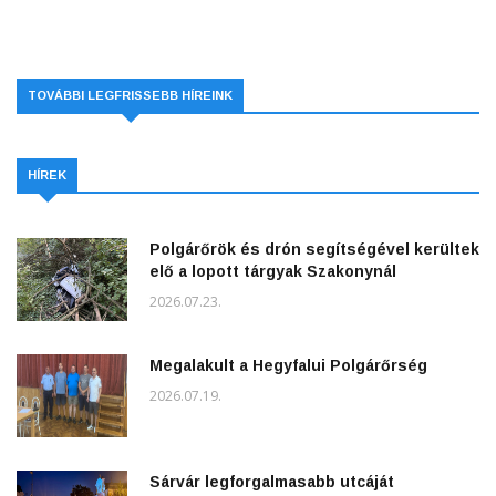
TOVÁBBI LEGFRISSEBB HÍREINK
HÍREK
Polgárőrök és drón segítségével kerültek
elő a lopott tárgyak Szakonynál
2026.07.23.
Megalakult a Hegyfalui Polgárőrség
2026.07.19.
Sárvár legforgalmasabb utcáját