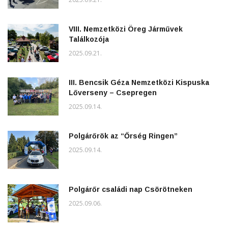
VIII. Nemzetközi Öreg Járművek
Találkozója
2025.09.21.
III. Bencsik Géza Nemzetközi Kispuska
Lőverseny – Csepregen
2025.09.14.
Polgárőrök az “Őrség Ringen”
2025.09.14.
Polgárőr családi nap Csörötneken
2025.09.06.