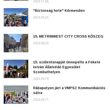
2023.11.06.
"Biztonság hete" Körmenden
2023.09.23.
15. METRINWEST CITY CROSS KŐSZEG
2023.09.23.
15. születésnapját ünnepelte a Fekete
István Állatvédő Egyesület
Szombathelyen
2023.09.19.
Rábapatyon járt a VMPSZ Kommunikációs
sátra
2023.09.17.