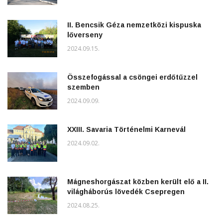
II. Bencsik Géza nemzetközi kispuska
lőverseny
2024.09.15.
Összefogással a csöngei erdőtűzzel
szemben
2024.09.09.
XXIII. Savaria Történelmi Karnevál
2024.09.02.
Mágneshorgászat közben került elő a II.
világháborús lövedék Csepregen
2024.08.25.