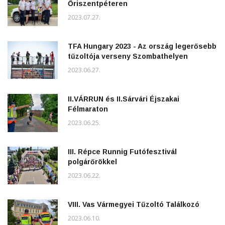
Őriszentpéteren
2023.07.27.
TFA Hungary 2023 - Az ország legerősebb
tűzoltója verseny Szombathelyen
2023.06.27.
II.VÁRRUN és II.Sárvári Éjszakai
Félmaraton
2023.06.25.
III. Répce Runnig Futófesztivál
polgárőrökkel
2023.06.22.
VIII. Vas Vármegyei Tűzoltó Találkozó
2023.06.10.