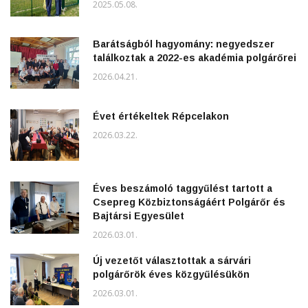
2025.05.08.
Barátságból hagyomány: negyedszer
találkoztak a 2022-es akadémia polgárőrei
2026.04.21.
Évet értékeltek Répcelakon
2026.03.22.
Éves beszámoló taggyűlést tartott a
Csepreg Közbiztonságáért Polgárőr és
Bajtársi Egyesület
2026.03.01.
Új vezetőt választottak a sárvári
polgárőrök éves közgyűlésükön
2026.03.01.