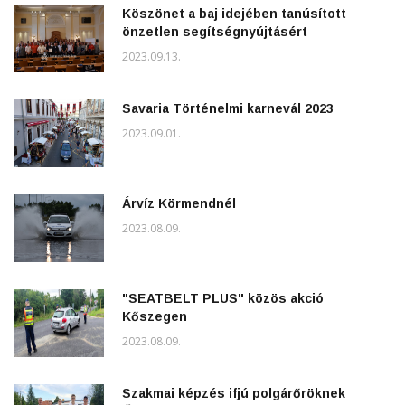
Köszönet a baj idejében tanúsított
önzetlen segítségnyújtásért
2023.09.13.
Savaria Történelmi karnevál 2023
2023.09.01.
Árvíz Körmendnél
2023.08.09.
"SEATBELT PLUS" közös akció
Kőszegen
2023.08.09.
Szakmai képzés ifjú polgárőröknek