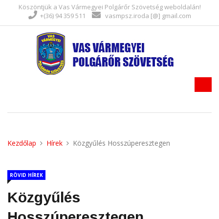
Köszöntjük a Vas Vármegyei Polgárőr Szövetség weboldalán!
+(36) 94 359 511
vasmpsz.iroda [@] gmail.com
Kezdőlap
Hírek
Közgyűlés Hosszúperesztegen
RÖVID HÍREK
Közgyűlés
Hosszúperesztegen