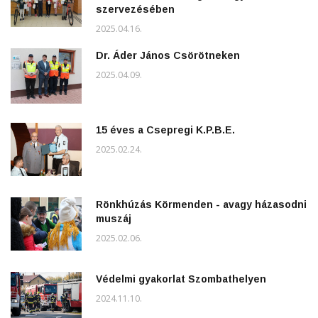
szervezésében
2025.04.16.
Dr. Áder János Csörötneken
2025.04.09.
15 éves a Csepregi K.P.B.E.
2025.02.24.
Rönkhúzás Körmenden - avagy házasodni
muszáj
2025.02.06.
Védelmi gyakorlat Szombathelyen
2024.11.10.