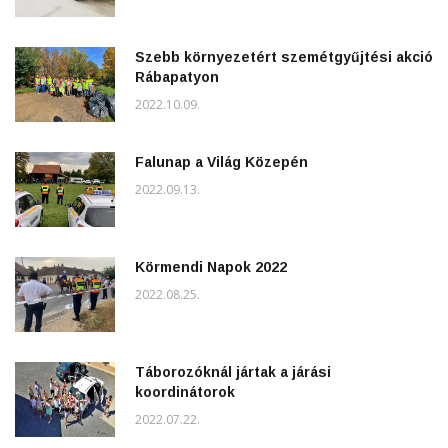
Szebb környezetért szemétgyűjtési akció
Rábapatyon
2022.10.09.
Falunap a Világ Közepén
2022.09.13.
Körmendi Napok 2022
2022.08.25.
Táborozóknál jártak a járási
koordinátorok
2022.07.22.