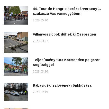
44. Tour de Hongrie kerékpárverseny 1.
szakasza Vas vármegyében
2023.05.10.
Villanyoszlopok dőltek ki Csepregen
2023.03.27.
Teljesítmény túra Körmenden polgárőr
segítséggel
2023.03.26.
Rábavidéki szlovének rönkhúzása
2023.02.19.