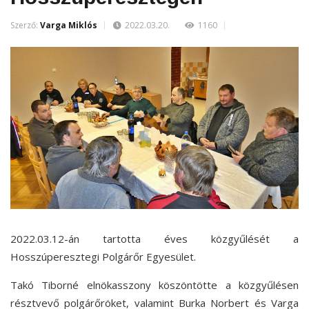
Szerző:
Varga Miklós
2022.03.20.
1160
2022.03.12-án tartotta éves közgyűlését a
Hosszúperesztegi Polgárőr Egyesület.
Takó Tiborné elnökasszony köszöntötte a közgyűlésen
résztvevő polgárőröket, valamint Burka Norbert és Varga