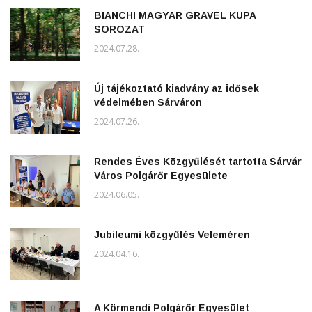
BIANCHI MAGYAR GRAVEL KUPA
SOROZAT
2024.07.28.
Új tájékoztató kiadvány az idősek
védelmében Sárváron
2024.07.26.
Rendes Éves Közgyűlését tartotta Sárvár
Város Polgárőr Egyesülete
2024.06.05.
Jubileumi közgyűlés Veleméren
2024.04.16.
A Körmendi Polgárőr Egyesület