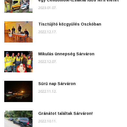
egy Celldömölk-Izsákfai idős férfi életét
2023.01.07.
Tisztújító közgyűlés Oszkóban
2022.12.17.
Mikulás ünnepség Sárváron
2022.12.07.
Sűrű nap Sárváron
2022.11.12.
Gránátot találtak Sárváron!
2022.10.11.