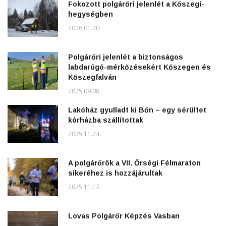
Fokozott polgárőri jelenlét a Kőszegi-
hegységben
2026.01.20.
Polgárőri jelenlét a biztonságos
labdarúgó-mérkőzésekért Kőszegen és
Kőszegfalván
2025.09.08.
Lakóház gyulladt ki Bőn – egy sérültet
kórházba szállítottak
2025.11.24.
A polgárőrök a VII. Őrségi Félmaraton
sikeréhez is hozzájárultak
2025.11.17.
Lovas Polgárőr Képzés Vasban