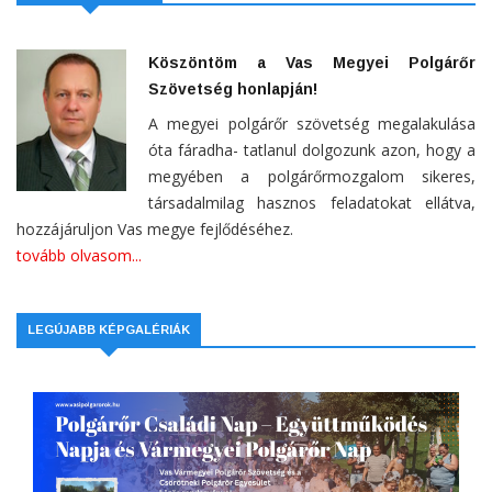
Köszöntöm a Vas Megyei Polgárőr
Szövetség honlapján!
A megyei polgárőr szövetség megalakulása
óta fáradha- tatlanul dolgozunk azon, hogy a
megyében a polgárőrmozgalom sikeres,
társadalmilag hasznos feladatokat ellátva,
hozzájáruljon Vas megye fejlődéséhez.
tovább olvasom...
LEGÚJABB KÉPGALÉRIÁK