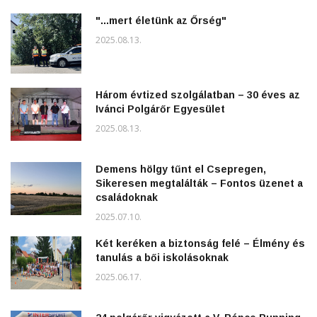
"...mert életünk az Őrség"
2025.08.13.
Három évtized szolgálatban – 30 éves az
Ivánci Polgárőr Egyesület
2025.08.13.
Demens hölgy tűnt el Csepregen,
Sikeresen megtalálták – Fontos üzenet a
családoknak
2025.07.10.
Két keréken a biztonság felé – Élmény és
tanulás a bői iskolásoknak
2025.06.17.