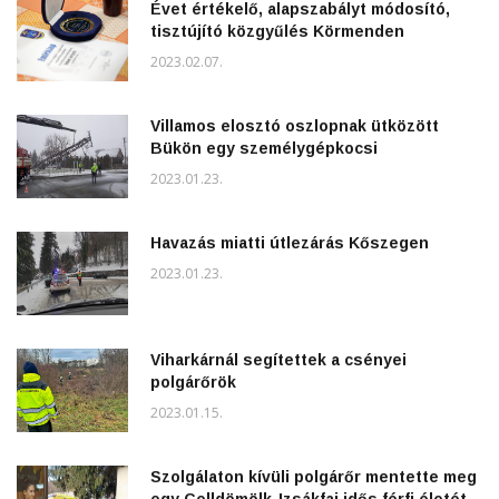
Évet értékelő, alapszabályt módosító,
tisztújító közgyűlés Körmenden
2023.02.07.
Villamos elosztó oszlopnak ütközött
Bükön egy személygépkocsi
2023.01.23.
Havazás miatti útlezárás Kőszegen
2023.01.23.
Viharkárnál segítettek a csényei
polgárőrök
2023.01.15.
Szolgálaton kívüli polgárőr mentette meg