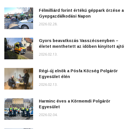
Félmilliárd forint értékű géppark őrzése a
Gyepgazdálkodási Napon
2026.02.28.
Gyors beavatkozás Vasszécsenyben –
életet menthetett az időben kinyitott ajtó
2026.02.13.
Régi-új elnök a Pósfa Község Polgárőr
Egyesület élén
2026.02.13.
Harminc éves a Körmemdi Polgárőr
Egyesület
2026.02.04.