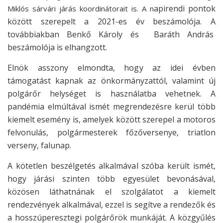
apirendi pontok
Miklós sárvári járás koordinátorait is. A n
között szerepelt a 2021-es év beszámolója.
A
továbbiakban Benkő Károly és Baráth András
beszámolója is elhangzott.
Elnök asszony elmondta, hogy az idei évben
támogatást kapnak az önkormányzattól, valamint új
polgárőr helységet is használatba vehetnek. A
pandémia elmúltával ismét megrendezésre kerül több
kiemelt esemény is,
amelyek között szerepel a motoros
felvonulás, polgármesterek főzőversenye, triatlon
verseny, falunap.
A kötetlen beszélgetés alkalmával szóba került ismét,
hogy járási szinten több egyesület bevonásával,
közösen láthatnának el szolgálatot a kiemelt
rendezvények alkalmával,
ezzel is segítve a rendezők és
a hosszúperesztegi polgárőrök munkáját. A közgyűlés