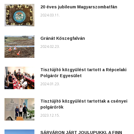
20 éves jubileum Magyarszombatfán
2024.03.11.
Gránát Kőszegfalván
2024.02.23.
Tisztújító közgyűlést tartott a Répcelaki
Polgárőr Egyesület
2024.01.23.
Tisztújító közgyűlést tartottak a csényei
polgárőrök
2023.12.15.
SÁRVÁRON JÁRT JOULUPUKKI, A FINN