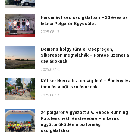
Három évtized szolgálatban – 30 éves az
Ivánci Polgárőr Egyesület
2025.08.13.
Demens hölgy tűnt el Csepregen,
Sikeresen megtalálták – Fontos üzenet a
családoknak
2025.07.10.
Két keréken a biztonság felé – Élmény és
tanulás a bői iskolásoknak
2025.06.17.
24 polgárőr vigyázott a V. Répce Running
Futófesztivál résztvevőire – sikeres
együttműködés a biztonság
szolgálatában