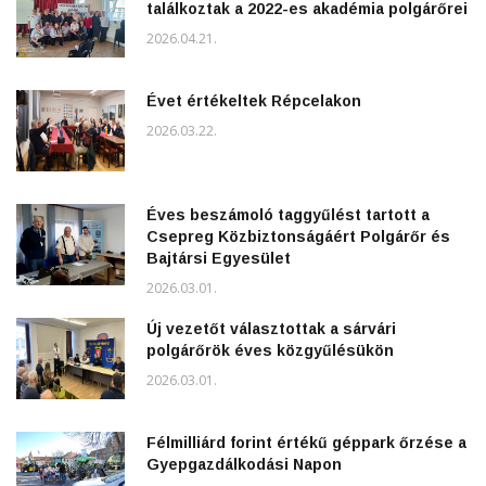
találkoztak a 2022-es akadémia polgárőrei
2026.04.21.
Évet értékeltek Répcelakon
2026.03.22.
Éves beszámoló taggyűlést tartott a
Csepreg Közbiztonságáért Polgárőr és
Bajtársi Egyesület
2026.03.01.
Új vezetőt választottak a sárvári
polgárőrök éves közgyűlésükön
2026.03.01.
Félmilliárd forint értékű géppark őrzése a
Gyepgazdálkodási Napon