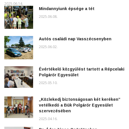
2025.06.14.
Mindannyiunk épsége a tét
2025.06.08.
Autós családi nap Vasszécsenyben
2025.06.02.
Évértékelő közgyűlést tartott a Répcelaki
Polgárőr Egyesület
2025.05.10.
„Közlekedj biztonságosan két keréken”
vetélkedő a Bük Polgárőr Egyesület
szervezésében
2025.04.16.