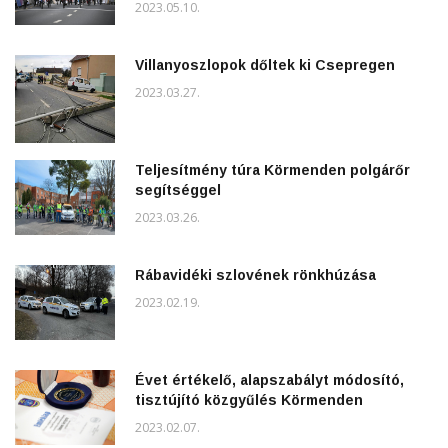
2023.05.10.
Villanyoszlopok dőltek ki Csepregen
2023.03.27.
Teljesítmény túra Körmenden polgárőr
segítséggel
2023.03.26.
Rábavidéki szlovének rönkhúzása
2023.02.19.
Évet értékelő, alapszabályt módosító,
tisztújító közgyűlés Körmenden
2023.02.07.