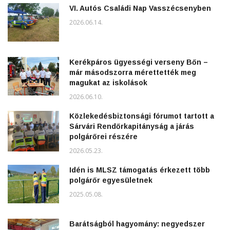
VI. Autós Családi Nap Vasszécsenyben
2026.06.14.
Kerékpáros ügyességi verseny Bőn –
már másodszorra mérettették meg
magukat az iskolások
2026.06.10.
Közlekedésbiztonsági fórumot tartott a
Sárvári Rendőrkapitányság a járás
polgárőrei részére
2026.05.23.
Idén is MLSZ támogatás érkezett több
polgárőr egyesületnek
2025.05.08.
Barátságból hagyomány: negyedszer