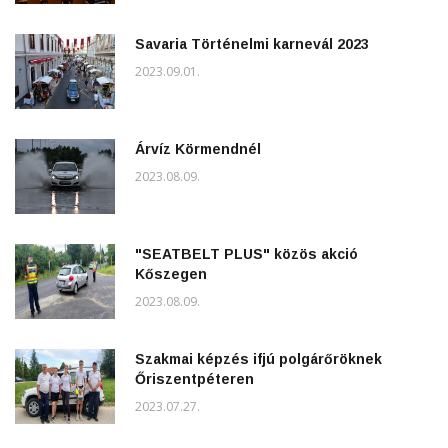
Savaria Történelmi karnevál 2023
2023.09.01.
Árvíz Körmendnél
2023.08.09.
"SEATBELT PLUS" közös akció
Kőszegen
2023.08.09.
Szakmai képzés ifjú polgárőröknek
Őriszentpéteren
2023.07.27.