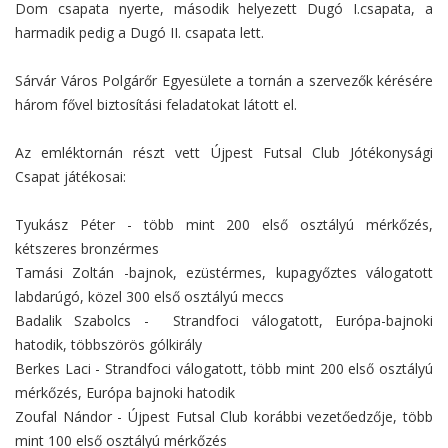
Dom csapata nyerte, második helyezett Dugó I.csapata, a
harmadik pedig a Dugó II. csapata lett.
Sárvár Város Polgárőr Egyesülete a tornán a szervezők kérésére
három fővel biztosítási feladatokat látott el.
Az emléktornán részt vett Újpest Futsal Club Jótékonysági
Csapat játékosai:
Tyukász Péter - több mint 200 első osztályú mérkőzés,
kétszeres bronzérmes
Tamási Zoltán -bajnok, ezüstérmes, kupagyőztes válogatott
labdarúgó, közel 300 első osztályú meccs
Badalik Szabolcs - Strandfoci válogatott, Európa-bajnoki
hatodik, többszörös gólkirály
Berkes Laci - Strandfoci válogatott, több mint 200 első osztályú
mérkőzés, Európa bajnoki hatodik
Zoufal Nándor - Újpest Futsal Club korábbi vezetőedzője, több
mint 100 első osztályú mérkőzés