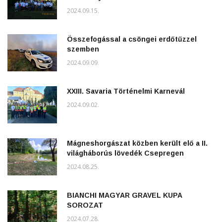
2024.09.15.
Összefogással a csöngei erdőtűzzel
szemben
2024.09.09.
XXIII. Savaria Történelmi Karnevál
2024.09.02.
Mágneshorgászat közben került elő a II.
világháborús lövedék Csepregen
2024.08.25.
BIANCHI MAGYAR GRAVEL KUPA
SOROZAT
2024.07.28.