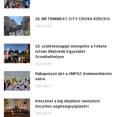
15. METRINWEST CITY CROSS KŐSZEG
2023.09.23.
15. születésnapját ünnepelte a Fekete
István Állatvédő Egyesület
Szombathelyen
2023.09.19.
Rábapatyon járt a VMPSZ Kommunikációs
sátra
2023.09.17.
Köszönet a baj idejében tanúsított
önzetlen segítségnyújtásért
2023.09.13.