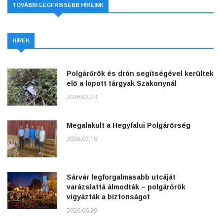
TOVÁBBI LEGFRISSEBB HÍREINK
HÍREK
Polgárőrök és drón segítségével kerültek
elő a lopott tárgyak Szakonynál
2026.07.23.
Megalakult a Hegyfalui Polgárőrség
2026.07.19.
Sárvár legforgalmasabb utcáját
varázslattá álmodták – polgárőrök
vigyázták a biztonságot
2026.06.29.