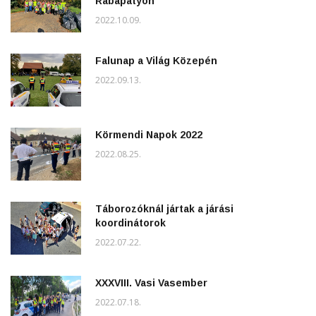
Rábapatyon
2022.10.09.
Falunap a Világ Közepén
2022.09.13.
Körmendi Napok 2022
2022.08.25.
Táborozóknál jártak a járási
koordinátorok
2022.07.22.
XXXVIII. Vasi Vasember
2022.07.18.