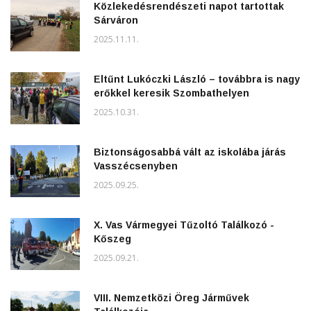
Közlekedésrendészeti napot tartottak
Sárváron
2025.11.11.
Eltűnt Lukóczki László – továbbra is nagy
erőkkel keresik Szombathelyen
2025.10.31.
Biztonságosabbá vált az iskolába járás
Vasszécsenyben
2025.09.25.
X. Vas Vármegyei Tűzoltó Találkozó -
Kőszeg
2025.09.21.
VIII. Nemzetközi Öreg Járművek