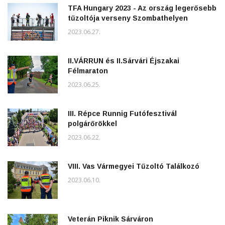
TFA Hungary 2023 - Az ország legerősebb
tűzoltója verseny Szombathelyen
2023.06.27.
II.VÁRRUN és II.Sárvári Éjszakai
Félmaraton
2023.06.25.
III. Répce Runnig Futófesztivál
polgárőrökkel
2023.06.22.
VIII. Vas Vármegyei Tűzoltó Találkozó
2023.06.10.
Veterán Piknik Sárváron