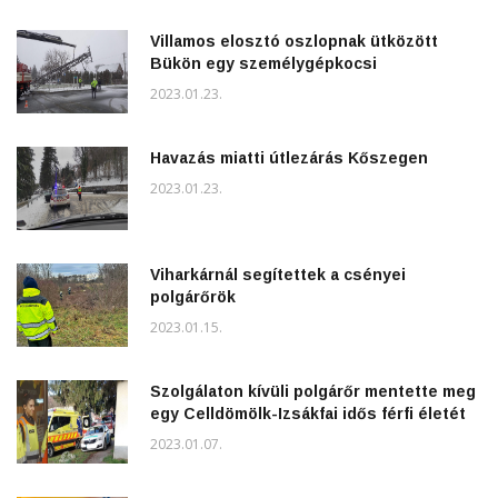
Villamos elosztó oszlopnak ütközött
Bükön egy személygépkocsi
2023.01.23.
Havazás miatti útlezárás Kőszegen
2023.01.23.
Viharkárnál segítettek a csényei
polgárőrök
2023.01.15.
Szolgálaton kívüli polgárőr mentette meg
egy Celldömölk-Izsákfai idős férfi életét
2023.01.07.