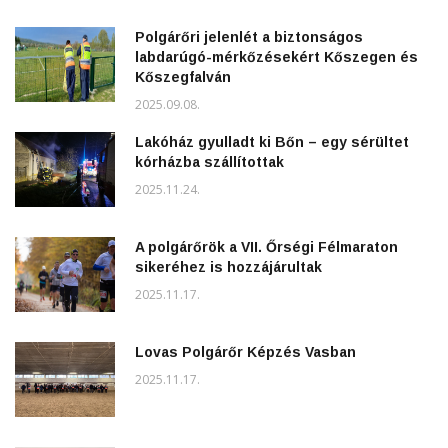
Polgárőri jelenlét a biztonságos
labdarúgó-mérkőzésekért Kőszegen és
Kőszegfalván
2025.09.08.
Lakóház gyulladt ki Bőn – egy sérültet
kórházba szállítottak
2025.11.24.
A polgárőrök a VII. Őrségi Félmaraton
sikeréhez is hozzájárultak
2025.11.17.
Lovas Polgárőr Képzés Vasban
2025.11.17.