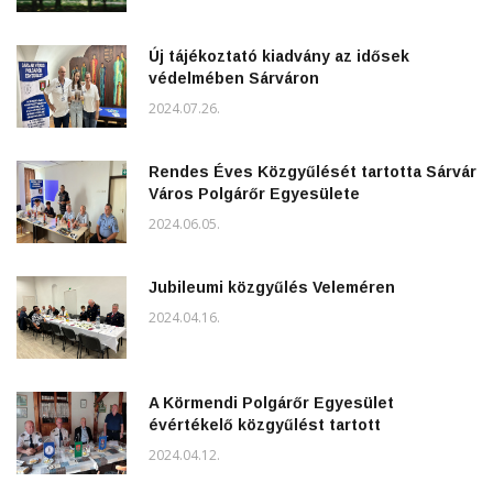
Új tájékoztató kiadvány az idősek
védelmében Sárváron
2024.07.26.
Rendes Éves Közgyűlését tartotta Sárvár
Város Polgárőr Egyesülete
2024.06.05.
Jubileumi közgyűlés Veleméren
2024.04.16.
A Körmendi Polgárőr Egyesület
évértékelő közgyűlést tartott
2024.04.12.