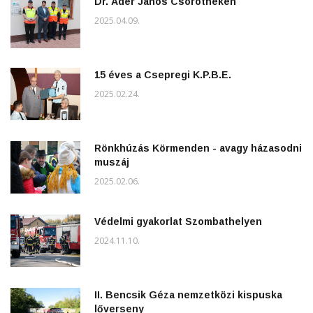
Dr. Áder János Csörötneken
2025.04.09.
15 éves a Csepregi K.P.B.E.
2025.02.24.
Rönkhúzás Körmenden - avagy házasodni
muszáj
2025.02.06.
Védelmi gyakorlat Szombathelyen
2024.11.10.
II. Bencsik Géza nemzetközi kispuska
lőverseny