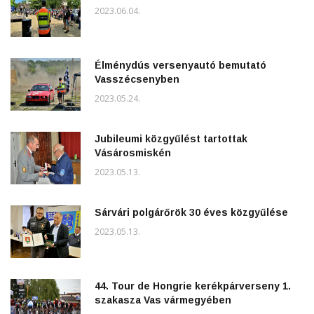
2023.06.04.
Élménydús versenyautó bemutató
Vasszécsenyben
2023.05.24.
Jubileumi közgyűlést tartottak
Vásárosmiskén
2023.05.13.
Sárvári polgárőrök 30 éves közgyűlése
2023.05.13.
44. Tour de Hongrie kerékpárverseny 1.
szakasza Vas vármegyében