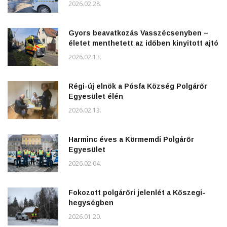
2026.02.28.
Gyors beavatkozás Vasszécsenyben –
életet menthetett az időben kinyitott ajtó
2026.02.13.
Régi-új elnök a Pósfa Község Polgárőr
Egyesület élén
2026.02.13.
Harminc éves a Körmemdi Polgárőr
Egyesület
2026.02.04.
Fokozott polgárőri jelenlét a Kőszegi-
hegységben
2026.01.20.