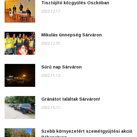
Tisztújító közgyűlés Oszkóban
2022.12.17.
Mikulás ünnepség Sárváron
2022.12.07.
Sűrű nap Sárváron
2022.11.12.
Gránátot találtak Sárváron!
2022.10.11.
Szebb környezetért szemétgyűjtési akció