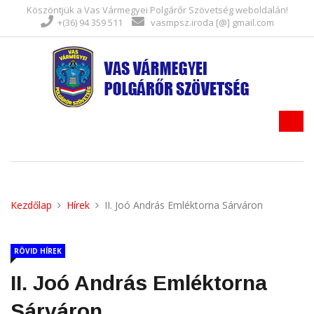
Köszöntjük a Vas Vármegyei Polgárőr Szövetség weboldalán!
+(36) 94 359 511
vasmpsz.iroda [@] gmail.com
Kezdőlap
Hírek
II. Joó András Emléktorna Sárváron
RÖVID HÍREK
II. Joó András Emléktorna
Sárváron