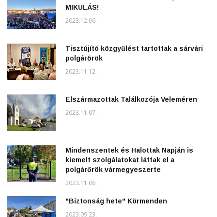
MIKULÁS!
2023.12.06.
Tisztújító közgyűlést tartottak a sárvári
polgárőrök
2023.11.12.
Elszármazottak Találkozója Veleméren
2023.11.07.
Mindenszentek és Halottak Napján is
kiemelt szolgálatokat láttak el a
polgárőrök vármegyeszerte
2023.11.06.
"Biztonság hete" Körmenden
2023.09.23.