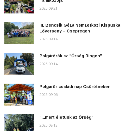
Találkozója
2025.09.21.
III. Bencsik Géza Nemzetközi Kispuska
Lőverseny – Csepregen
2025.09.14.
Polgárőrök az “Őrség Ringen”
2025.09.14.
Polgárőr családi nap Csörötneken
2025.09.06.
"...mert életünk az Őrség"
2025.08.13.