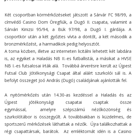
Két csoportban körmérkőzéseket játszott a Sárvár FC 98/99, a
címvédő Casino Dom Öregfiúk, a Dugó II. csapata, valamint a
Sárvári Kinizsi 95/94, a Bük 97/98, a Dugó I. gárdája. A
csoportkör után a két győztes vívta a döntőt, a két második a
bronzmérkőzést, a harmadikok pedig helyosztót.
A torna közben, illetve az interneten licitálni lehetett két labdára
is, az egyiket a Haladás NB II.-es futballistái, a másikat a HVSE
NB I.-es futsalosai írták alá. Továbbá árverésre került az Újpest
Futsal Club Jótékonysági Csapat által aláírt szurkolói sál is. A
befolyt összeget Joó András (Dugó) családjának ajánlották fel.
A nyitómérkőzés után 14.30-as kezdéssel a Haladás és az
Újpest jótékonysági csapatai csaptak össze
egymással, amelyre szépszámú nézőközönség és
szurkolótábor is összegyűlt. A továbbiakban is küzdelmes, de
sportszerű mérkőzések láthattak a nézők. Újra találkozhattak a
régi csapattársak, barátok. Az emléktornát idén is a Casino