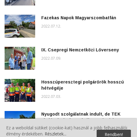
Fazekas Napok Magyarszombatfán
2022.07.12.
IX. Csepregi Nemzetközi Lőverseny
2022.07.09.
Hosszúperesztegi polgárőrök hosszú
hétvégéje
2022.07.03.
Nyugodt szolgálatnak indult, de TEK
akcióval zárult szolgálat a Sárvári
járásban
Ez a weboldal sütiket (cookie-kat) használ a jobb felhasználói
élmény érdekében.
Részletek...
Rendben!
2022.06.20.