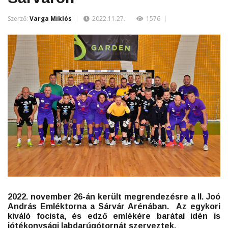
Szerző:
Varga Miklós
2022.11.27.
1576
2022. november 26-án került megrendezésre a II. Joó
András Emléktorna a Sárvár Arénában.
Az egykori
kiváló focista, és edző emlékére barátai idén is
jótékonysági labdarúgótornát szerveztek.