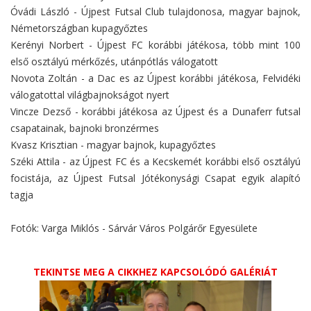
Óvádi László - Újpest Futsal Club tulajdonosa, magyar bajnok,
Németországban kupagyőztes
Kerényi Norbert - Újpest FC korábbi játékosa, több mint 100
első osztályú mérkőzés, utánpótlás válogatott
Novota Zoltán - a Dac es az Újpest korábbi játékosa, Felvidéki
válogatottal világbajnokságot nyert
Vincze Dezső - korábbi játékosa az Újpest és a Dunaferr futsal
csapatainak, bajnoki bronzérmes
Kvasz Krisztian - magyar bajnok, kupagyőztes
Széki Attila - az Újpest FC és a Kecskemét korábbi első osztályú
focistája, az Újpest Futsal Jótékonysági Csapat egyik alapító
tagja
Fotók: Varga Miklós - Sárvár Város Polgárőr Egyesülete
TEKINTSE MEG A CIKKHEZ KAPCSOLÓDÓ GALÉRIÁT