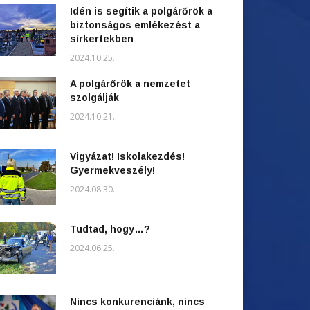
Idén is segítik a polgárőrök a
biztonságos emlékezést a
sírkertekben
2024.10.25.
A polgárőrök a nemzetet
szolgálják
2024.10.21.
Vigyázat! Iskolakezdés!
Gyermekveszély!
2024.08.30.
Tudtad, hogy…?
2024.06.25.
Nincs konkurenciánk, nincs