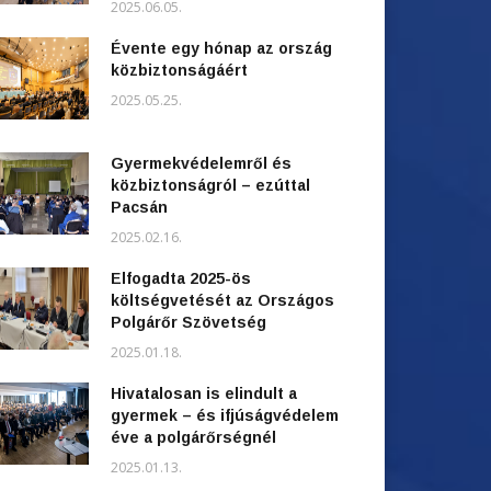
2025.06.05.
Évente egy hónap az ország
közbiztonságáért
2025.05.25.
Gyermekvédelemről és
közbiztonságról – ezúttal
Pacsán
2025.02.16.
Elfogadta 2025-ös
költségvetését az Országos
Polgárőr Szövetség
2025.01.18.
Hivatalosan is elindult a
gyermek – és ifjúságvédelem
éve a polgárőrségnél
2025.01.13.