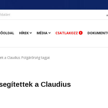
ldalán!
FŐOLDAL
HÍREK
MÉDIA
CSATLAKOZZ
DOKUMENT
ek a Claudius Polgárőrség tagjai
egítettek a Claudius