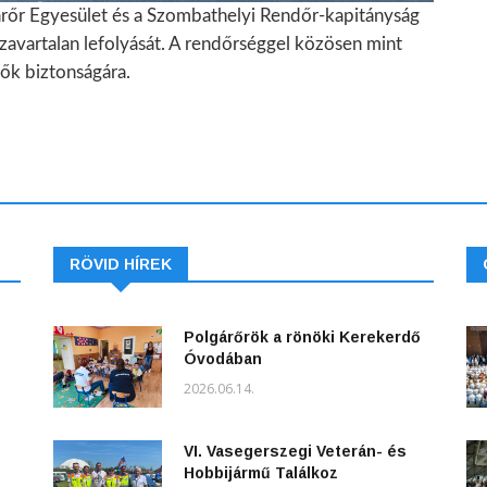
árőr Egyesület és a Szombathelyi Rendőr-kapitányság
avartalan lefolyását. A rendőrséggel közösen mint
ők biztonságára.
RÖVID HÍREK
Polgárőrök a rönöki Kerekerdő
Óvodában
2026.06.14.
VI. Vasegerszegi Veterán- és
Hobbijármű Találkoz