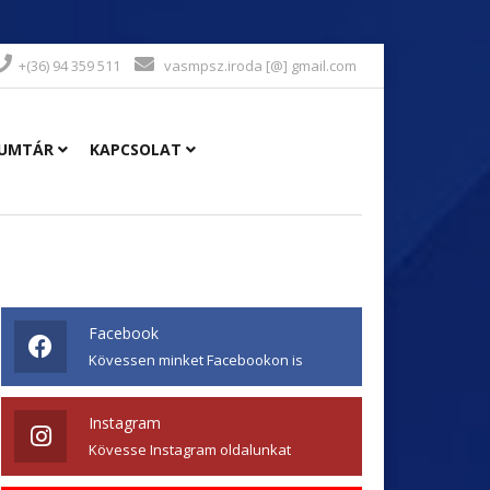
+(36) 94 359 511
vasmpsz.iroda [@] gmail.com
UMTÁR
KAPCSOLAT
Facebook
Kövessen minket Facebookon is
Instagram
Kövesse Instagram oldalunkat