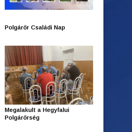
Polgárőr Családi Nap
Megalakult a Hegyfalui
Polgárőrség