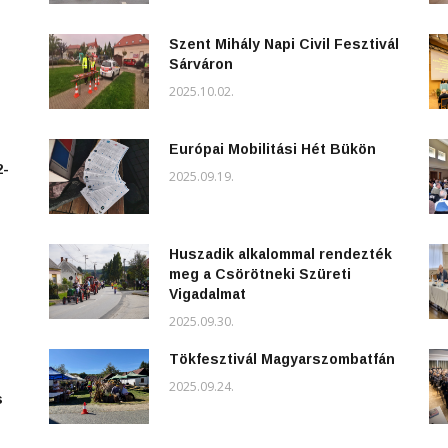
Szent Mihály Napi Civil Fesztivál
Sárváron
2025.10.02.
Európai Mobilitási Hét Bükön
2-
2025.09.19.
Huszadik alkalommal rendezték
meg a Csörötneki Szüreti
Vigadalmat
2025.09.30.
Tökfesztivál Magyarszombatfán
2025.09.24.
s