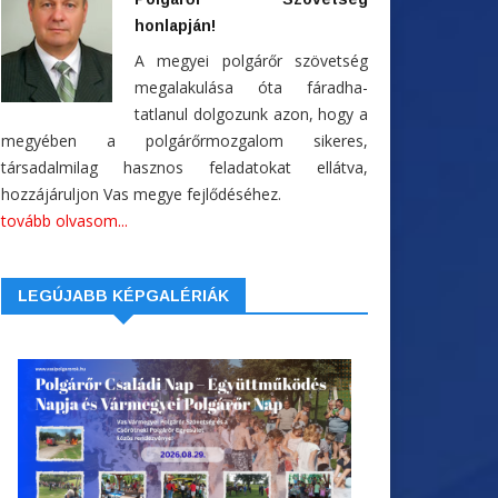
honlapján!
A megyei polgárőr szövetség
megalakulása óta fáradha-
tatlanul dolgozunk azon, hogy a
megyében a polgárőrmozgalom sikeres,
társadalmilag hasznos feladatokat ellátva,
hozzájáruljon Vas megye fejlődéséhez.
tovább olvasom...
LEGÚJABB KÉPGALÉRIÁK