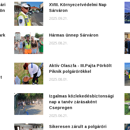
ári
XVIII. Környezetvédelmi Nap
kön
Sárváron
2025.09.21.
ark
Hármas ünnep Sárváron
2025.08.21.
Aktív Olaszfa - III.Pajta Pörkölt
Piknik polgárőrökkel
t
2025.08.01.
Izgalmas közlekedésbiztonsági
nap a tanév zárásaként
Csepregen
2025.06.21.
Sikeresen zárult a polgárőri