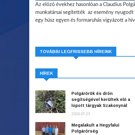
Az előző évekhez hasonlóan a Claudius Polg
munkatársai segítették az esemény nyugodt z
egy húsz egyen és formaruhás vigyázott a hív
TOVÁBBI LEGFRISSEBB HÍREINK
HÍREK
Polgárőrök és drón
segítségével kerültek elő a
lopott tárgyak Szakonynál
2026.07.23.
Megalakult a Hegyfalui
Polgárőrség