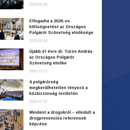
2026.03.29.
Elfogadta a 2026-os
költségvetést az Országos
Polgárőr Szövetség elnöksége
2026.02.04.
Újabb öt évre dr. Túrós András
az Országos Polgárőr
Szövetség elnöke
2025.10.12.
A polgárőrség
megkerülhetetlen tényező a
közbiztonság területén
2025.07.07.
Mindent a drogokról – elindult a
drogprevenciós referensek
képzése