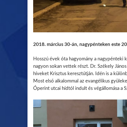
2018. március 30-án, nagypénteken este 20 
Hosszú évek óta hagyomány a nagypénteki ke
nagyon sokan vettek részt. Dr. Székely Jáno
híveket Krisztus keresztútján. Idén is a külö
Most első alkalommal az evangélikus gyülekeze
Óperint utcai hídtól indult és végállomása a S