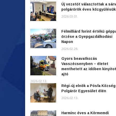
Új vezetőt választottak a sárv
polgárőrök éves közgyűlésü
2026.03.01.
Félmilliárd forint értékű gépp
őrzése a Gyepgazdálkodási
Napon
2026.02.28.
Gyors beavatkozás
Vasszécsenyben – életet
menthetett az időben kinyitot
ajtó
2026.02.13.
Régi-új elnök a Pósfa Község
Polgárőr Egyesület élén
2026.02.13.
Harminc éves a Körmemdi