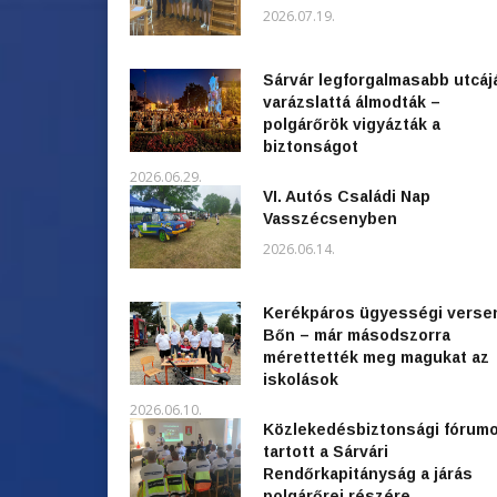
2026.07.19.
Sárvár legforgalmasabb utcáj
varázslattá álmodták –
polgárőrök vigyázták a
biztonságot
2026.06.29.
VI. Autós Családi Nap
Vasszécsenyben
2026.06.14.
Kerékpáros ügyességi verse
Bőn – már másodszorra
mérettették meg magukat az
iskolások
2026.06.10.
Közlekedésbiztonsági fórum
tartott a Sárvári
Rendőrkapitányság a járás
polgárőrei részére