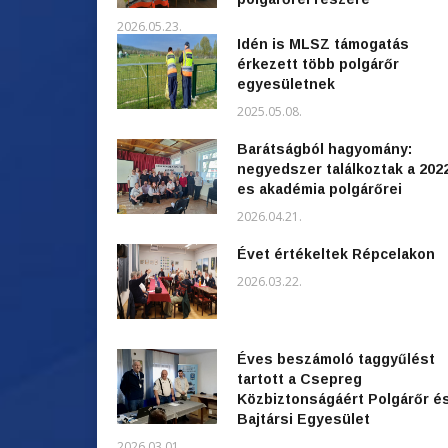
2026.05.23.
Idén is MLSZ támogatás
érkezett több polgárőr
egyesületnek
2025.05.08.
Barátságból hagyomány:
negyedszer találkoztak a 202
es akadémia polgárőrei
2026.04.21.
Évet értékeltek Répcelakon
2026.03.22.
Éves beszámoló taggyűlést
tartott a Csepreg
Közbiztonságáért Polgárőr é
Bajtársi Egyesület
2026.03.01.