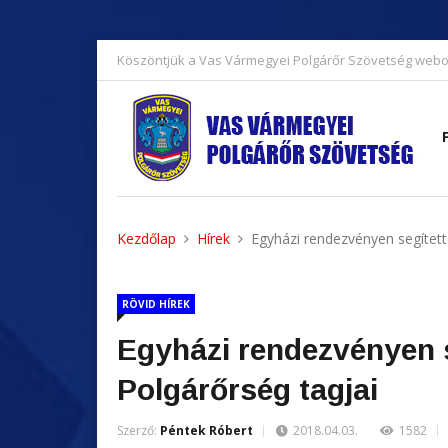
Köszöntjük a Vas Vármegyei Polgárőr Szövetség webo
Kezdőlap
Hírek
Egyházi rendezvényen segített
RÖVID HÍREK
Egyházi rendezvényen s
Polgárőrség tagjai
Szerző:
Péntek Róbert
2018.04.03.
1582