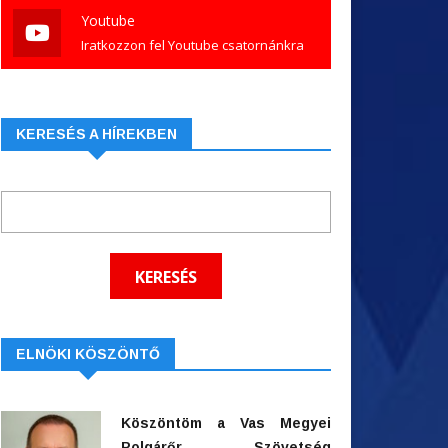
Youtube
Iratkozzon fel Youtube csatornánkra
KERESÉS A HÍREKBEN
ELNÖKI KÖSZÖNTŐ
Köszöntöm a Vas Megyei
Polgárőr Szövetség