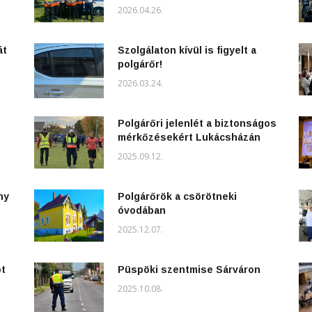
2026.04.26.
át
Szolgálaton kívül is figyelt a
polgárőr!
2026.03.24.
Polgárőri jelenlét a biztonságos
mérkőzésekért Lukácsházán
2025.09.12.
ny
Polgárőrök a csörötneki
óvodában
2025.12.07.
ot
Püspöki szentmise Sárváron
2025.10.08.