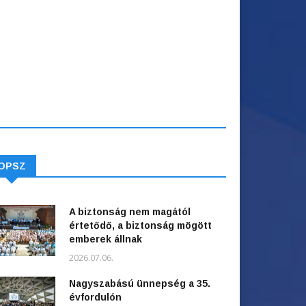
OPSZ
A biztonság nem magától
értetődő, a biztonság mögött
emberek állnak
2026.07.06.
Nagyszabású ünnepség a 35.
évfordulón