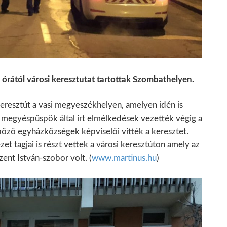
órától városi keresztutat tartottak Szombathelyen.
resztút a vasi megyeszékhelyen, amelyen idén is
s megyéspüspök által írt elmélkedések vezették végig a
nböző egyházközségek képviselői vitték a keresztet.
t tagjai is részt vettek a városi keresztúton amely az
zent István-szobor volt. (
www.martinus.hu
)