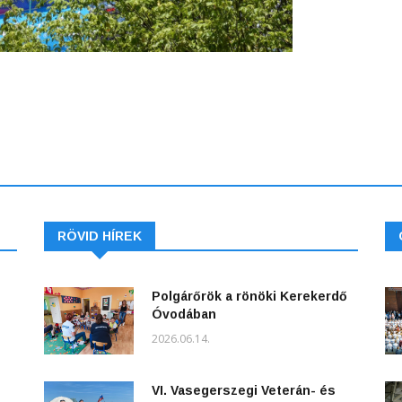
RÖVID HÍREK
Polgárőrök a rönöki Kerekerdő
Óvodában
2026.06.14.
VI. Vasegerszegi Veterán- és