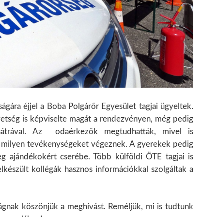
ágára éjjel a Boba Polgárőr Egyesület tagjai ügyeltek.
etség is képviselte magát a rendezvényen, még pedig
átrával.
Az odaérkezők megtudhatták, mivel is
és milyen tevékenységeket végeznek. A gyerekek pedig
eg ajándékokért cserébe. Több külföldi ÖTE tagjai is
lkészült kollégák hasznos információkkal szolgáltak a
gnak köszönjük a meghívást. Reméljük, mi is tudtunk