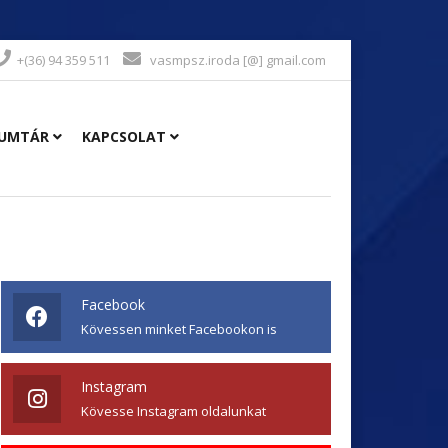
+(36) 94 359 511
vasmpsz.iroda [@] gmail.com
UMTÁR
KAPCSOLAT
Facebook
Kövessen minket Facebookon is
Instagram
Kövesse Instagram oldalunkat