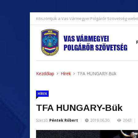
Köszöntjük a Vas Vármegyei Polgárőr Szövetség webo
Kezdőlap
Hírek
TFA HUNGARY-Bük
HÍREK
TFA HUNGARY-Bük
Szerző:
Péntek Róbert
2019.06.30.
2043