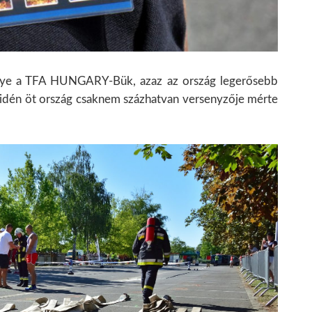
gye a TFA HUNGARY-Bük, azaz az ország legerősebb
 idén öt ország csaknem százhatvan versenyzője mérte