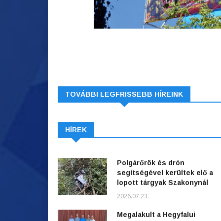
TOVÁBBI LEGFRISSEBB HÍREINK
HÍREK
Polgárőrök és drón
segítségével kerültek elő a
lopott tárgyak Szakonynál
2026.07.23.
Megalakult a Hegyfalui