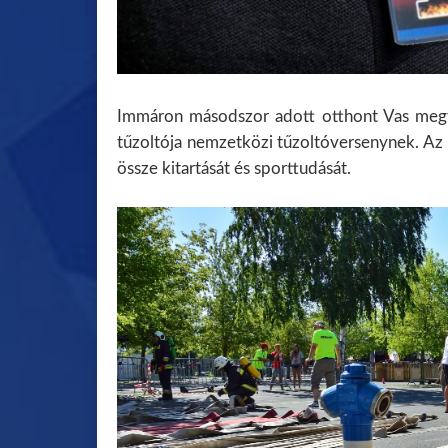
Immáron másodszor adott otthont Vas me
tűzoltója nemzetközi tűzoltóversenynek. Az
össze kitartását és sporttudását.