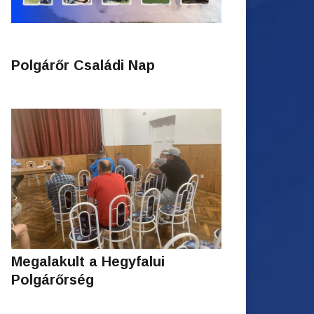
Polgárőr Családi Nap
Megalakult a Hegyfalui
Polgárőrség