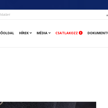
ldalán!
FŐOLDAL
HÍREK
MÉDIA
CSATLAKOZZ
DOKUMENT