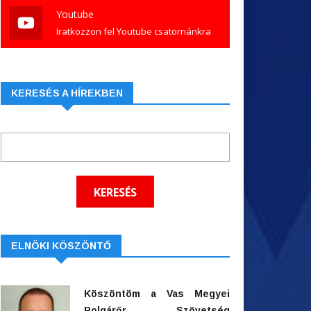
Youtube
Iratkozzon fel Youtube csatornánkra
KERESÉS A HÍREKBEN
ELNÖKI KÖSZÖNTŐ
Köszöntöm a Vas Megyei
Polgárőr Szövetség