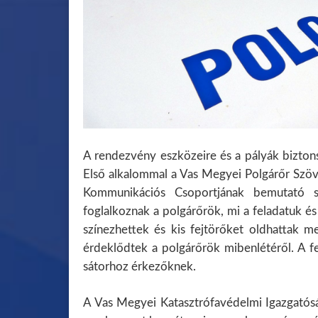
A rendezvény eszközeire és a pályák biztons
Első alkalommal a Vas Megyei Polgárőr Szöv
Kommunikációs Csoportjának bemutató s
foglalkoznak a polgárőrök, mi a feladatuk 
színezhettek és kis fejtörőket oldhattak m
érdeklődtek a polgárőrök mibenlétéről. A fe
sátorhoz érkezőknek.
A Vas Megyei Katasztrófavédelmi Igazgatósá