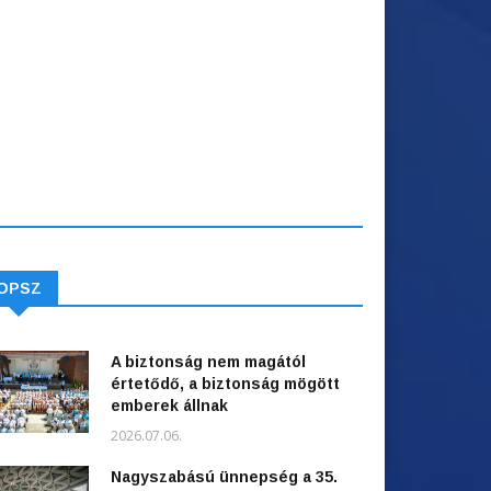
OPSZ
A biztonság nem magától
értetődő, a biztonság mögött
emberek állnak
2026.07.06.
Nagyszabású ünnepség a 35.