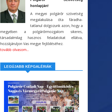
honlapján!
A megyei polgárőr szövetség
megalakulása óta fáradha-
tatlanul dolgozunk azon, hogy a
megyében a polgárőrmozgalom sikeres,
társadalmilag hasznos feladatokat ellátva,
hozzájáruljon Vas megye fejlődéséhez.
tovább olvasom...
LEGÚJABB KÉPGALÉRIÁK