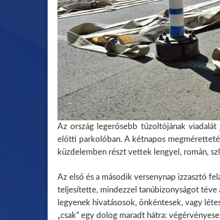
Az ország legerősebb tűzoltójának viadalát
előtti parkolóban. A kétnapos megmérettetés
küzdelemben részt vettek lengyel, román, sz
Az első és a második versenynap izzasztó fel
teljesítette, mindezzel tanúbizonyságot téve a
legyenek hivatásosok, önkéntesek, vagy létes
„csak” egy dolog maradt hátra: végérvényesen