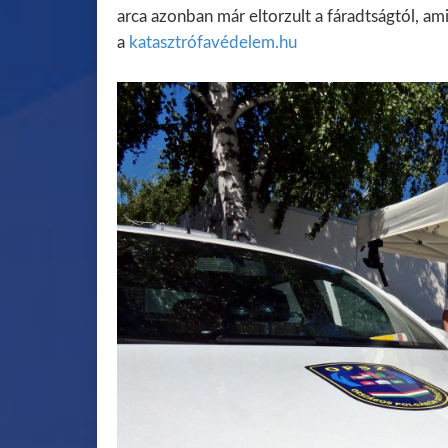
arca azonban már eltorzult a fáradtságtól, am
a
katasztrófavédelem.hu