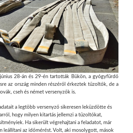
 június 28-án és 29-én tartották Bükön, a gyógyfürdő
re az ország minden részéről érkeztek tűzoltók, de a
lovák, cseh és német versenyzők is.
adatait a legtöbb versenyző sikeresen leküzdötte és
rról, hogy milyen kitartás jellemzi a tűzoltókat,
ítményiek. Ha sikerült végrehajtani a feladatot, már
 leállítani az időmérést. Volt, aki mosolygott, mások