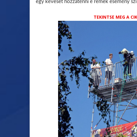
egy keveset hozzátenni e remek esemény sz
TEKINTSE MEG A C