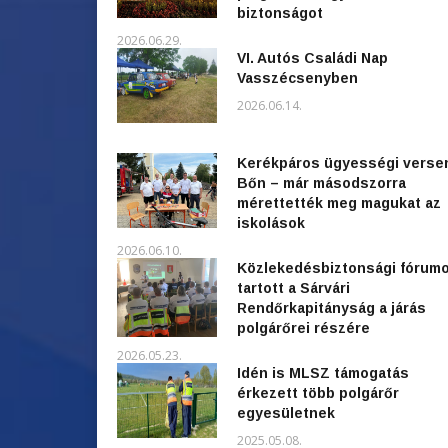
biztonságot
2026.06.29.
VI. Autós Családi Nap
Vasszécsenyben
2026.06.14.
Kerékpáros ügyességi verse
Bőn – már másodszorra
mérettették meg magukat az
iskolások
2026.06.10.
Közlekedésbiztonsági fórum
tartott a Sárvári
Rendőrkapitányság a járás
polgárőrei részére
2026.05.23.
Idén is MLSZ támogatás
érkezett több polgárőr
egyesületnek
2025.05.08.