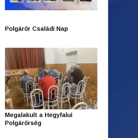
Polgárőr Családi Nap
Megalakult a Hegyfalui
Polgárőrség