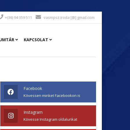
+(36) 94 359 511
vasmpsz.iroda [@] gmail.com
UMTÁR
KAPCSOLAT
Facebook
Kövessen minket Facebookon is
Instagram
Kövesse Instagram oldalunkat