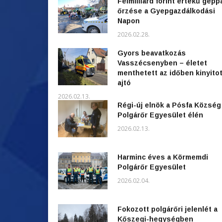
Félmilliárd forint értékű gépp
őrzése a Gyepgazdálkodási
Napon
2026.02.28.
Gyors beavatkozás
Vasszécsenyben – életet
menthetett az időben kinyitot
ajtó
2026.02.13.
Régi-új elnök a Pósfa Község
Polgárőr Egyesület élén
2026.02.13.
Harminc éves a Körmemdi
Polgárőr Egyesület
2026.02.04.
Fokozott polgárőri jelenlét a
Kőszegi-hegységben