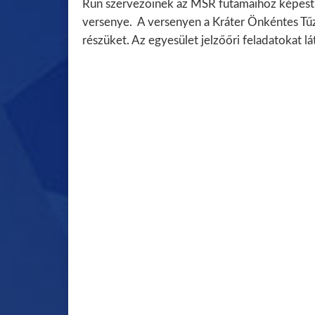
Run szervezőinek az MSR futamaihoz képes
versenye. A versenyen a Kráter Önkéntes Tűzo
részüket. Az egyesület jelzőőri feladatokat lá