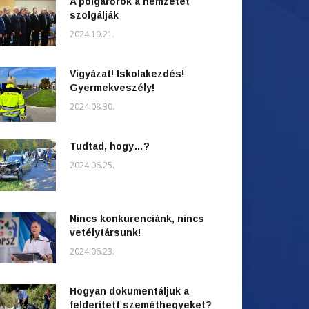
A polgárőrök a nemzetet
szolgálják
2024.10.21.
Vigyázat! Iskolakezdés!
Gyermekveszély!
2024.08.30.
Tudtad, hogy…?
2024.06.25.
Nincs konkurenciánk, nincs
vetélytársunk!
2024.06.23.
Hogyan dokumentáljuk a
felderített szeméthegyeket?