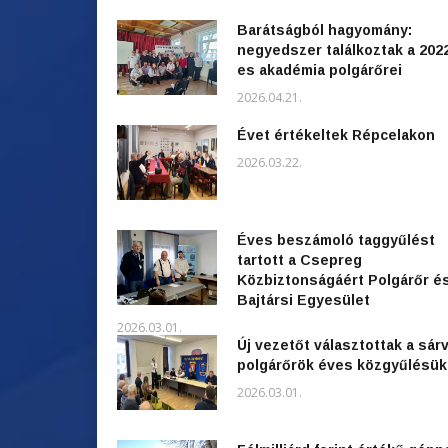
Barátságból hagyomány:
negyedszer találkoztak a 202
es akadémia polgárőrei
2026.04.21.
Évet értékeltek Répcelakon
2026.03.22.
Éves beszámoló taggyűlést
tartott a Csepreg
Közbiztonságáért Polgárőr é
Bajtársi Egyesület
2026.03.01.
Új vezetőt választottak a sárv
polgárőrök éves közgyűlésü
2026.03.01.