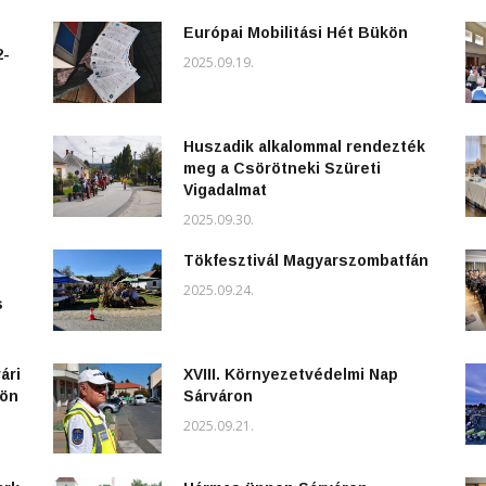
Európai Mobilitási Hét Bükön
2-
2025.09.19.
Huszadik alkalommal rendezték
meg a Csörötneki Szüreti
Vigadalmat
2025.09.30.
Tökfesztivál Magyarszombatfán
2025.09.24.
s
ári
XVIII. Környezetvédelmi Nap
kön
Sárváron
2025.09.21.