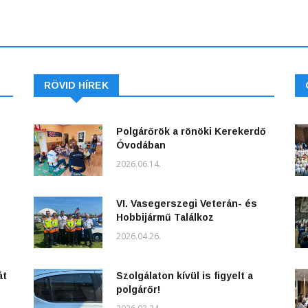
RÖVID HÍREK
Polgárőrök a rönöki Kerekerdő
Óvodában
2026.06.14.
VI. Vasegerszegi Veterán- és
Hobbijármű Találkoz
2026.04.26.
át
Szolgálaton kívül is figyelt a
polgárőr!