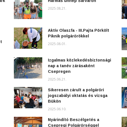
ark
Hármas ünnep Sárváron
2025.08.21.
Aktív Olaszfa - III.Pajta Pörkölt
Piknik polgárőrökkel
t
2025.08.01.
Izgalmas közlekedésbiztonsági
nap a tanév zárásaként
Csepregen
2025.06.21.
Sikeresen zárult a polgárőri
jogszabályi oktatás és vizsga
Bükön
2025.06.10.
Nyárindító Beszélgetés a
Csepregi Polgárőrséggel