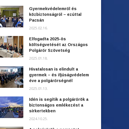
Gyermekvédelemről és
közbiztonságról – ezúttal
Pacsán
2025.02.16.
Elfogadta 2025-ös
költségvetését az Országos
Polgárőr Szövetség
2025.01.18.
Hivatalosan is elindult a
gyermek – és ifjúságvédelem
éve a polgárőrségnél
2025.01.13.
Idén is segítik a polgárőrök a
biztonságos emlékezést a
sírkertekben
2024.10.25.