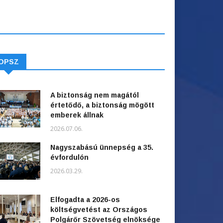
OPSZ
A biztonság nem magától
értetődő, a biztonság mögött
emberek állnak
2026.07.06.
Nagyszabású ünnepség a 35.
évfordulón
2026.03.29.
Elfogadta a 2026-os
költségvetést az Országos
Polgárőr Szövetség elnöksége