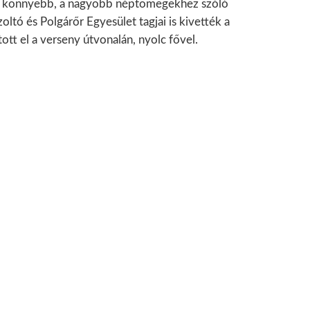
t könnyebb, a nagyobb néptömegekhez szóló
ltó és Polgárőr Egyesület tagjai is kivették a
tott el a verseny útvonalán, nyolc fővel.