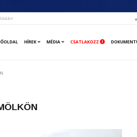
ldalán!
FŐOLDAL
HÍREK
MÉDIA
CSATLAKOZZ
DOKUMENT
ÖN
MÖLKÖN