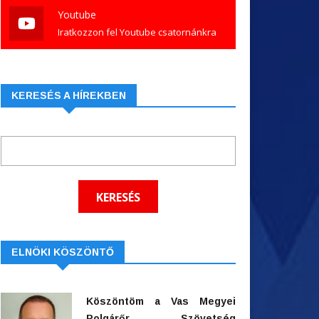
Youtube
Iratkozzon fel Youtube csatornánkra
KERESÉS A HÍREKBEN
ELNÖKI KÖSZÖNTŐ
Köszöntöm a Vas Megyei
Polgárőr Szövetség