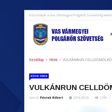
Köszöntjük a Vas Vármegyei Polgárőr Szövetség webo
Kezdőlap
Hírek
VULKÁNRUN CELLDÖMÖLK
RÖVID HÍREK
VULKÁNRUN CELLDÖ
Szerző:
Péntek Róbert
2018.09.03.
1295