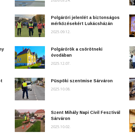
2026.03.24.
Polgárőri jelenlét a biztonságos
mérkőzésekért Lukácsházán
2025.09.12.
ny
Polgárőrök a csörötneki
óvodában
2025.12.07.
ot
Püspöki szentmise Sárváron
2025.10.08.
Szent Mihály Napi Civil Fesztivál
Sárváron
2025.10.02.