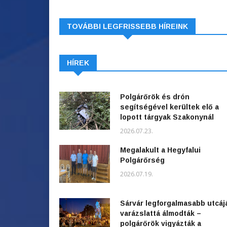
TOVÁBBI LEGFRISSEBB HÍREINK
HÍREK
Polgárőrök és drón
segítségével kerültek elő a
lopott tárgyak Szakonynál
2026.07.23.
Megalakult a Hegyfalui
Polgárőrség
2026.07.19.
Sárvár legforgalmasabb utcáj
varázslattá álmodták –
polgárőrök vigyázták a