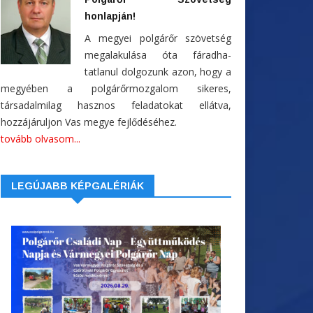
honlapján!
A megyei polgárőr szövetség
megalakulása óta fáradha-
tatlanul dolgozunk azon, hogy a
megyében a polgárőrmozgalom sikeres,
társadalmilag hasznos feladatokat ellátva,
hozzájáruljon Vas megye fejlődéséhez.
tovább olvasom...
LEGÚJABB KÉPGALÉRIÁK