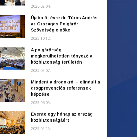
2026.02.04.
Újabb öt évre dr. Túrós András
az Országos Polgárőr
Szövetség elnöke
2025.10.12.
A polgárőrség
megkerülhetetlen tényező a
közbiztonság területén
2025.07.07.
Mindent a drogokról – elindult a
drogprevenciós referensek
képzése
2025.06.05.
Évente egy hónap az ország
közbiztonságáért
2025.05.25.