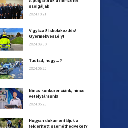
A polgárőrök a nemzetet
szolgálják
2024.10.21.
Vigyázat! Iskolakezdés!
Gyermekveszély!
2024.08.30.
Tudtad, hogy…?
2024.06.25.
Nincs konkurenciánk, nincs
vetélytársunk!
2024.06.23.
Hogyan dokumentáljuk a
felderített szeméthegyeket?