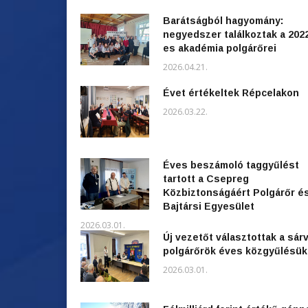
Barátságból hagyomány:
negyedszer találkoztak a 202
es akadémia polgárőrei
2026.04.21.
Évet értékeltek Répcelakon
2026.03.22.
Éves beszámoló taggyűlést
tartott a Csepreg
Közbiztonságáért Polgárőr é
Bajtársi Egyesület
2026.03.01.
Új vezetőt választottak a sárv
polgárőrök éves közgyűlésü
2026.03.01.