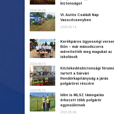
biztonságot
2026.06.29.
VI. Autós Családi Nap
Vasszécsenyben
2026.06.14.
Kerékpáros ügyességi verse
Bőn – már másodszorra
mérettették meg magukat az
iskolások
2026.06.10.
Közlekedésbiztonsági fórum
tartott a Sárvári
Rendőrkapitányság a járás
polgárőrei részére
2026.05.23.
Idén is MLSZ támogatás
érkezett több polgárőr
egyesületnek
2025.05.08.