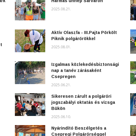
ark
Hármas ünnep Sárváron
2025.08.21.
Aktív Olaszfa - III.Pajta Pörkölt
Piknik polgárőrökkel
t
2025.08.01.
Izgalmas közlekedésbiztonsági
nap a tanév zárásaként
Csepregen
2025.06.21.
Sikeresen zárult a polgárőri
jogszabályi oktatás és vizsga
Bükön
2025.06.10.
Nyárindító Beszélgetés a
Csepregi Polgárőrséggel