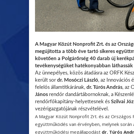
A Magyar Közút Nonprofit Zrt. és az Orszá
megújította a több éve tartó sikeres együtt
követően a Polgárőrség 40 darab új kerékpá
tevékenységüket hatékonyabban láthassák 
Az ünnepélyes, közös átadásra az ORFK Késze
került sor
dr. Mosóczi László
, az Innovációs 
felelős államtitkárának,
dr. Túrós András
, az 
János
rendőr dandártábornoknak, a Készenlé
rendőrfőkapitány-helyettesnek és
Szilvai Józ
vezérigazgatójának részvételével.
A Magyar Közút Nonprofit Zrt. és az Országos 
együttműködés van érvényben, melynek során a
együttműködési megállapodást
dr. Túrós And