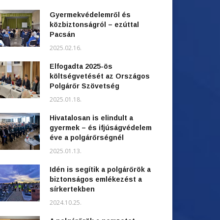
Gyermekvédelemről és
közbiztonságról – ezúttal
Pacsán
2025.02.16.
Elfogadta 2025-ös
költségvetését az Országos
Polgárőr Szövetség
2025.01.18.
Hivatalosan is elindult a
gyermek – és ifjúságvédelem
éve a polgárőrségnél
2025.01.13.
Idén is segítik a polgárőrök a
biztonságos emlékezést a
sírkertekben
2024.10.25.