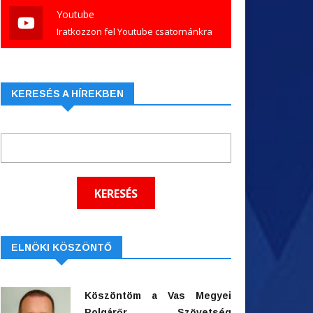
Youtube
Iratkozzon fel Youtube csatornánkra
KERESÉS A HÍREKBEN
ELNÖKI KÖSZÖNTŐ
Köszöntöm a Vas Megyei
Polgárőr Szövetség