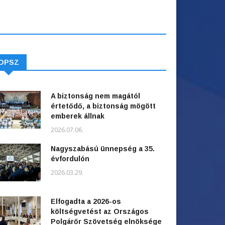
OPSZ
A biztonság nem magától
értetődő, a biztonság mögött
emberek állnak
2026.07.06.
Nagyszabású ünnepség a 35.
évfordulón
2026.03.29.
Elfogadta a 2026-os
költségvetést az Országos
Polgárőr Szövetség elnöksége