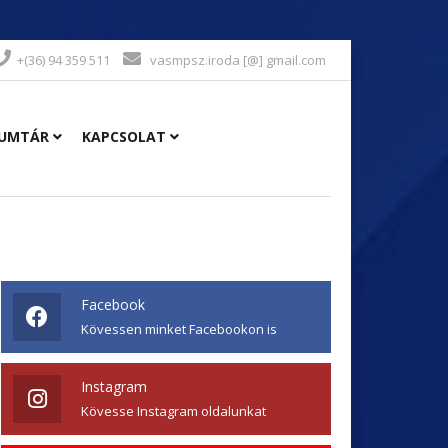
+(36) 94 359 511
vasmpsz.iroda [@] gmail.com
UMTÁR
KAPCSOLAT
Facebook
Kövessen minket Facebookon is
Instagram
Kövesse Instagram oldalunkat