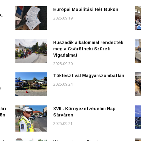
Európai Mobilitási Hét Bükön
2-
2025.09.19.
Huszadik alkalommal rendezték
meg a Csörötneki Szüreti
Vigadalmat
2025.09.30.
Tökfesztivál Magyarszombatfán
2025.09.24.
s
ári
XVIII. Környezetvédelmi Nap
kön
Sárváron
2025.09.21.