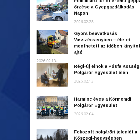
Félmilliárd forint értékű gépp
őrzése a Gyepgazdálkodási
Napon
2026.02.28.
Gyors beavatkozás
Vasszécsenyben – életet
menthetett az időben kinyitot
ajtó
2026.02.13.
Régi-új elnök a Pósfa Község
Polgárőr Egyesület élén
2026.02.13.
Harminc éves a Körmemdi
Polgárőr Egyesület
2026.02.04.
Fokozott polgárőri jelenlét a
Kőszegi-hegységben