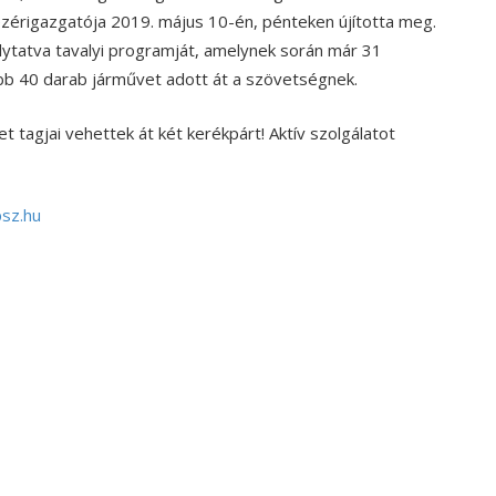
ezérigazgatója 2019. május 10-én, pénteken újította meg.
ytatva tavalyi programját, amelynek során már 31
abb 40 darab járművet adott át a szövetségnek.
tagjai vehettek át két kerékpárt! Aktív szolgálatot
sz.hu