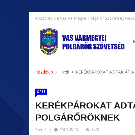
Köszöntjük a Vas Vármegyei Polgárőr Szövetség webo
Kezdőlap
Hírek
KERÉKPÁROKAT ADTAK ÁT 
OPSZ
KERÉKPÁROKAT ADTA
POLGÁRŐRÖKNEK
Szerző:
2019.05.13.
1402