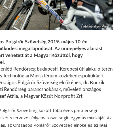
gos Polgárőr Szövetség 2019. május 10-én
működési megállapodását. Az ünnepélyes aláírást
rt vehetett át a Magyar Közúttól, hogy
el.
nléti Rendőrség budapesti, Kerepesi úti alakuló terén
és Technológiai Minisztérium közlekedéspolitikáért
Országos Polgárőr Szövetség elnökének,
dr. Kuczik
ti Rendőrség parancsnokának, műveleti országos
sef Attila
, a Magyar Közút Nonprofit Zrt.
Polgárőr Szövetség között több éves partnerségi
 két szervezet folyamatosan segíti egymás munkáját. Az
rás
, az Országos Polgárőr Szövetség elnöke és
Szilvai