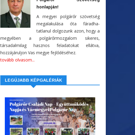
honlapján!
A megyei polgárőr szövetség
megalakulása óta fáradha-
tatlanul dolgozunk azon, hogy a
megyében a polgárőrmozgalom sikeres,
társadalmilag hasznos feladatokat ellátva,
hozzájáruljon Vas megye fejlődéséhez.
tovább olvasom...
LEGÚJABB KÉPGALÉRIÁK