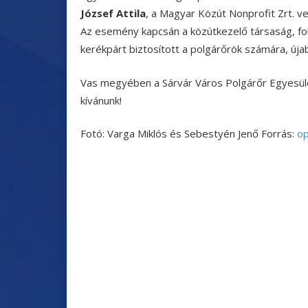
József Attila
, a Magyar Közút Nonprofit Zrt. v
Az esemény kapcsán a közútkezelő társaság, fol
kerékpárt biztosított a polgárőrök számára, új
Vas megyében a Sárvár Város Polgárőr Egyesület 
kívánunk!
Fotó: Varga Miklós és Sebestyén Jenő Forrás:
op