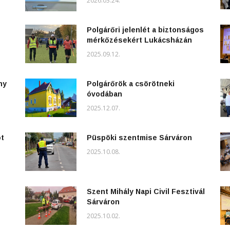
2026.03.24.
Polgárőri jelenlét a biztonságos
mérkőzésekért Lukácsházán
2025.09.12.
ny
Polgárőrök a csörötneki
óvodában
2025.12.07.
ot
Püspöki szentmise Sárváron
2025.10.08.
Szent Mihály Napi Civil Fesztivál
Sárváron
2025.10.02.