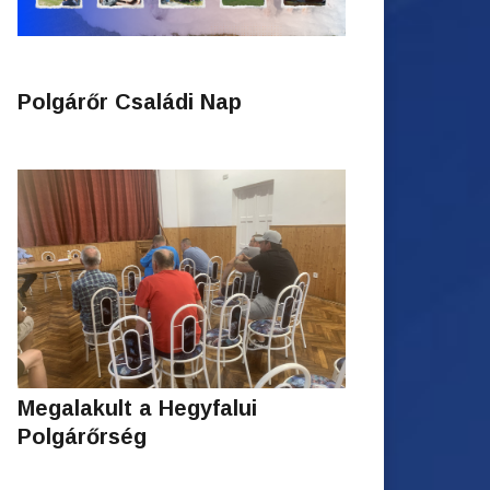
Polgárőr Családi Nap
Megalakult a Hegyfalui
Polgárőrség