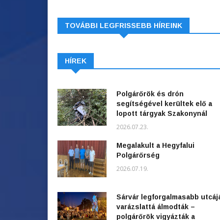
TOVÁBBI LEGFRISSEBB HÍREINK
HÍREK
Polgárőrök és drón
segítségével kerültek elő a
lopott tárgyak Szakonynál
2026.07.23.
Megalakult a Hegyfalui
Polgárőrség
2026.07.19.
Sárvár legforgalmasabb utcáj
varázslattá álmodták –
polgárőrök vigyázták a