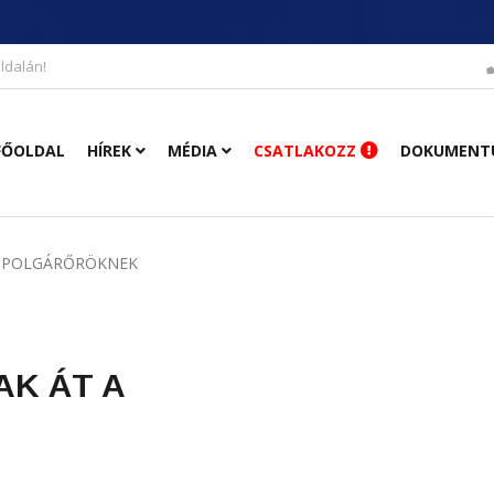
ldalán!
FŐOLDAL
HÍREK
MÉDIA
CSATLAKOZZ
DOKUMENT
A POLGÁRŐRÖKNEK
K ÁT A