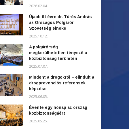
2026.02.04.
Újabb öt évre dr. Túrós András
az Országos Polgárőr
Szövetség elnöke
2025.10.12.
A polgárőrség
megkerülhetetlen tényező a
közbiztonság területén
2025.07.07.
Mindent a drogokról – elindult a
drogprevenciós referensek
képzése
2025.06.05.
Évente egy hónap az ország
közbiztonságáért
2025.05.25.