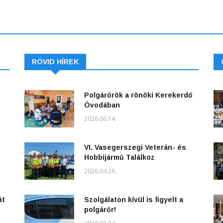
RÖVID HÍREK
Polgárőrök a rönöki Kerekerdő
Óvodában
2026.06.14.
VI. Vasegerszegi Veterán- és
Hobbijármű Találkoz
2026.04.26.
át
Szolgálaton kívül is figyelt a
polgárőr!