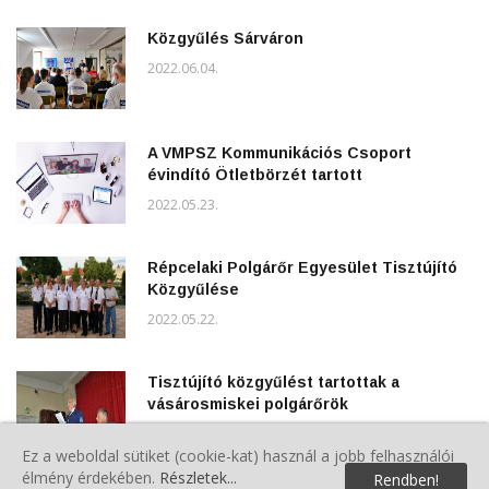
Közgyűlés Sárváron
2022.06.04.
A VMPSZ Kommunikációs Csoport
évindító Ötletbörzét tartott
2022.05.23.
Répcelaki Polgárőr Egyesület Tisztújító
Közgyűlése
2022.05.22.
Tisztújító közgyűlést tartottak a
vásárosmiskei polgárőrök
2022.05.07.
Ez a weboldal sütiket (cookie-kat) használ a jobb felhasználói
élmény érdekében.
Részletek...
Rendben!