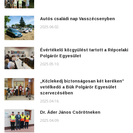
Autós családi nap Vasszécsenyben
2025.06.02.
Évértékelő közgyűlést tartott a Répcelaki
Polgárőr Egyesület
2025.05.10.
„Közlekedj biztonságosan két keréken”
vetélkedő a Bük Polgárőr Egyesület
szervezésében
2025.04.16.
Dr. Áder János Csörötneken
2025.04.09.