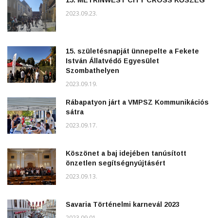
15. METRINWEST CITY CROSS KŐSZEG
2023.09.23.
15. születésnapját ünnepelte a Fekete
István Állatvédő Egyesület
Szombathelyen
2023.09.19.
Rábapatyon járt a VMPSZ Kommunikációs
sátra
2023.09.17.
Köszönet a baj idejében tanúsított
önzetlen segítségnyújtásért
2023.09.13.
Savaria Történelmi karnevál 2023
2023.09.01.