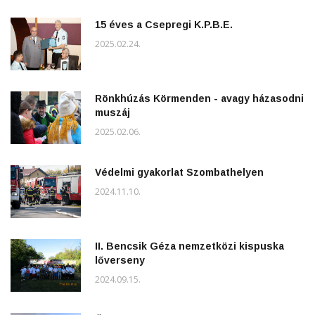
15 éves a Csepregi K.P.B.E.
2025.02.24.
Rönkhúzás Körmenden - avagy házasodni
muszáj
2025.02.06.
Védelmi gyakorlat Szombathelyen
2024.11.10.
II. Bencsik Géza nemzetközi kispuska
lőverseny
2024.09.15.