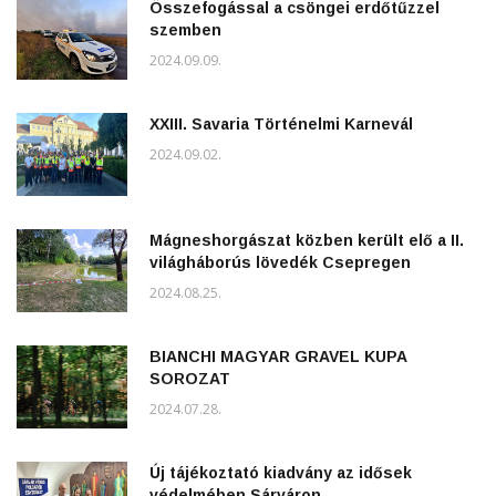
Összefogással a csöngei erdőtűzzel
szemben
2024.09.09.
XXIII. Savaria Történelmi Karnevál
2024.09.02.
Mágneshorgászat közben került elő a II.
világháborús lövedék Csepregen
2024.08.25.
BIANCHI MAGYAR GRAVEL KUPA
SOROZAT
2024.07.28.
Új tájékoztató kiadvány az idősek
védelmében Sárváron