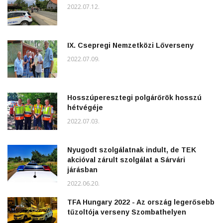
2022.07.12.
IX. Csepregi Nemzetközi Lőverseny
2022.07.09.
Hosszúperesztegi polgárőrök hosszú
hétvégéje
2022.07.03.
Nyugodt szolgálatnak indult, de TEK
akcióval zárult szolgálat a Sárvári
járásban
2022.06.20.
TFA Hungary 2022 - Az ország legerősebb
tűzoltója verseny Szombathelyen