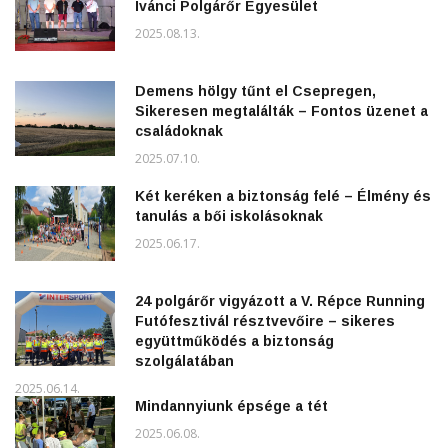
Ivánci Polgárőr Egyesület
2025.08.13.
Demens hölgy tűnt el Csepregen,
Sikeresen megtalálták – Fontos üzenet a
családoknak
2025.07.10.
Két keréken a biztonság felé – Élmény és
tanulás a bői iskolásoknak
2025.06.17.
24 polgárőr vigyázott a V. Répce Running
Futófesztivál résztvevőire – sikeres
együttműködés a biztonság
szolgálatában
2025.06.14.
Mindannyiunk épsége a tét
2025.06.08.