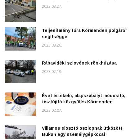
2023.03.27.
Teljesítmény túra Körmenden polgárőr
segítséggel
2023.03.26.
Rábavidéki szlovének rönkhúzása
2023.02.19.
Évet értékelő, alapszabályt módosító,
tisztújító közgyűlés Körmenden
2023.02.07.
Villamos elosztó oszlopnak ütközött
Bükön egy személygépkocsi