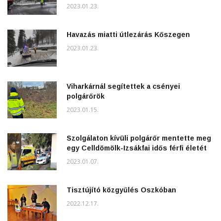
2023.01.23.
Havazás miatti útlezárás Kőszegen
2023.01.23.
Viharkárnál segítettek a csényei
polgárőrök
2023.01.15.
Szolgálaton kívüli polgárőr mentette meg
egy Celldömölk-Izsákfai idős férfi életét
2023.01.07.
Tisztújító közgyűlés Oszkóban
2022.12.17.