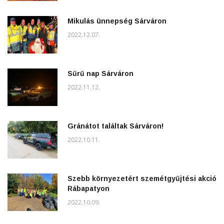
Mikulás ünnepség Sárváron
2022.12.07.
Sűrű nap Sárváron
2022.11.12.
Gránátot találtak Sárváron!
2022.10.11.
Szebb környezetért szemétgyűjtési akció
Rábapatyon
2022.10.09.