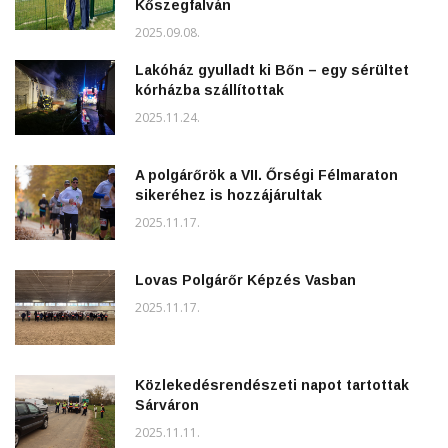
Kőszegfalván
2025.09.08.
Lakóház gyulladt ki Bőn – egy sérültet
kórházba szállítottak
2025.11.24.
A polgárőrök a VII. Őrségi Félmaraton
sikeréhez is hozzájárultak
2025.11.17.
Lovas Polgárőr Képzés Vasban
2025.11.17.
Közlekedésrendészeti napot tartottak
Sárváron
2025.11.11.