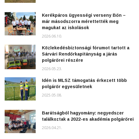
Kerékpáros ügyességi verseny Bőn –
már másodszorra mérettették meg
magukat az iskolások
2026.06.10.
Közlekedésbiztonsági fórumot tartott a
Sárvári Rendőrkapitányság a járás
polgárőrei részére
2026.05.23.
Idén is MLSZ támogatás érkezett több
polgárőr egyesületnek
2025.05.08.
Barátságból hagyomány: negyedszer
találkoztak a 2022-es akadémia polgárőrei
2026.04.21.