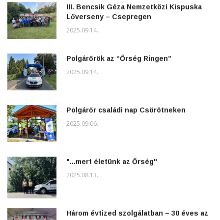
III. Bencsik Géza Nemzetközi Kispuska
Lőverseny – Csepregen
2025.09.14.
Polgárőrök az “Őrség Ringen”
2025.09.14.
Polgárőr családi nap Csörötneken
2025.09.06.
"...mert életünk az Őrség"
2025.08.13.
Három évtized szolgálatban – 30 éves az