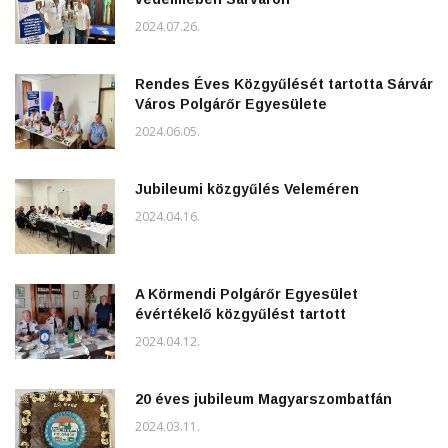
2024.07.26.
Rendes Éves Közgyűlését tartotta Sárvár
Város Polgárőr Egyesülete
2024.06.05.
Jubileumi közgyűlés Veleméren
2024.04.16.
A Körmendi Polgárőr Egyesület
évértékelő közgyűlést tartott
2024.04.12.
20 éves jubileum Magyarszombatfán
2024.03.11.