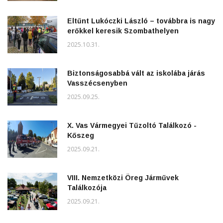
Eltűnt Lukóczki László – továbbra is nagy
erőkkel keresik Szombathelyen
2025.10.31.
Biztonságosabbá vált az iskolába járás
Vasszécsenyben
2025.09.25.
X. Vas Vármegyei Tűzoltó Találkozó -
Kőszeg
2025.09.21.
VIII. Nemzetközi Öreg Járművek
Találkozója
2025.09.21.