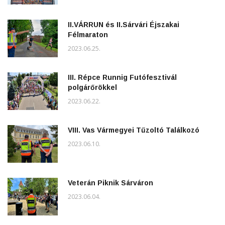
II.VÁRRUN és II.Sárvári Éjszakai
Félmaraton
2023.06.25.
III. Répce Runnig Futófesztivál
polgárőrökkel
2023.06.22.
VIII. Vas Vármegyei Tűzoltó Találkozó
2023.06.10.
Veterán Piknik Sárváron
2023.06.04.