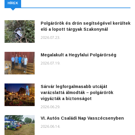
HÍREK
Polgárőrök és drón segítségével kerültek
elő a lopott tárgyak Szakonynál
2026.07.23.
Megalakult a Hegyfalui Polgárőrség
2026.07.19.
Sárvár legforgalmasabb utcáját
varázslattá álmodták – polgárőrök
vigyázták a biztonságot
2026.06.29.
VI. Autós Családi Nap Vasszécsenyben
2026.06.14.