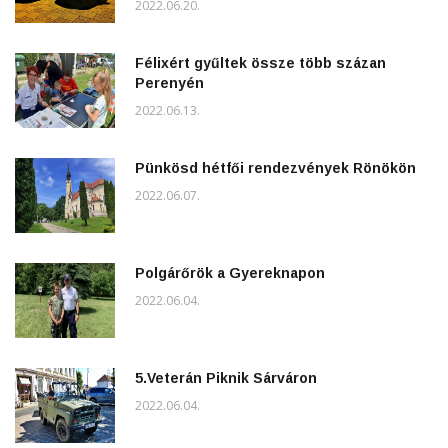
2022.06.20.
Félixért gyűltek össze több százan
Perenyén
2022.06.13.
Pünkösd hétfői rendezvények Rönökön
2022.06.07.
Polgárőrök a Gyereknapon
2022.06.04.
5.Veterán Piknik Sárváron
2022.06.04.