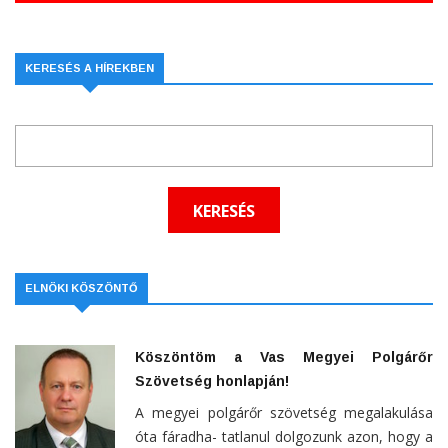
KERESÉS A HÍREKBEN
ELNÖKI KÖSZÖNTŐ
Köszöntöm a Vas Megyei Polgárőr
Szövetség honlapján!
A megyei polgárőr szövetség megalakulása
óta fáradha- tatlanul dolgozunk azon, hogy a