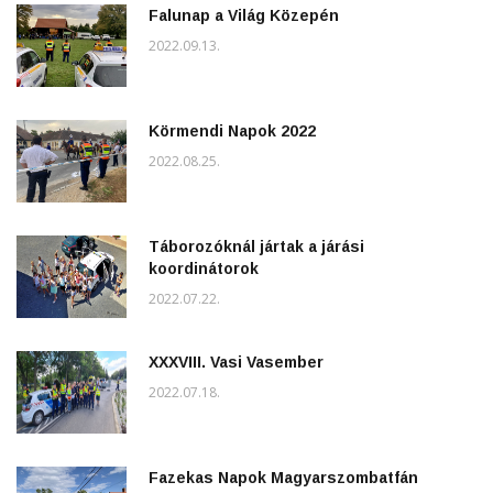
Falunap a Világ Közepén
2022.09.13.
Körmendi Napok 2022
2022.08.25.
Táborozóknál jártak a járási
koordinátorok
2022.07.22.
XXXVIII. Vasi Vasember
2022.07.18.
Fazekas Napok Magyarszombatfán