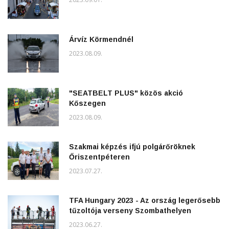
Árvíz Körmendnél
2023.08.09.
"SEATBELT PLUS" közös akció
Kőszegen
2023.08.09.
Szakmai képzés ifjú polgárőröknek
Őriszentpéteren
2023.07.27.
TFA Hungary 2023 - Az ország legerősebb
tűzoltója verseny Szombathelyen
2023.06.27.