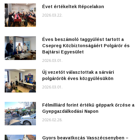
Évet értékeltek Répcelakon
2026.03.22.
Éves beszámoló taggyűlést tartott a
Csepreg Közbiztonságáért Polgárőr és
Bajtársi Egyesület
2026.03.01.
Új vezetőt választottak a sárvári
polgárőrök éves közgyűlésükön
2026.03.01.
Félmilliárd forint értékű géppark őrzése a
Gyepgazdálkodási Napon
2026.02.28.
Gyors beavatkozás Vasszécsenyben –