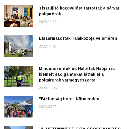
Tisztújító közgyűlést tartottak a sárvári
polgárőrök
2023.11.12.
Elszármazottak Találkozója Veleméren
2023.11.07.
Mindenszentek és Halottak Napján is
kiemelt szolgálatokat láttak el a
polgárőrök vármegyeszerte
2023.11.06.
"Biztonság hete" Körmenden
2023.09.23.