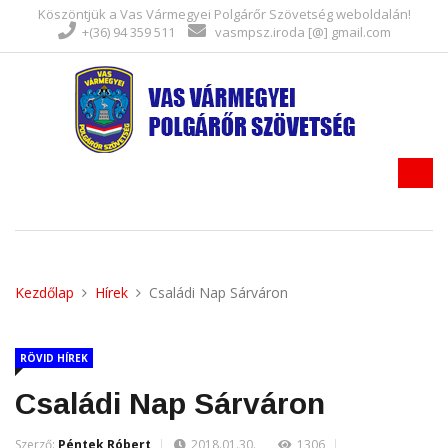
Köszöntjük a Vas Vármegyei Polgárőr Szövetség weboldalán!
+(36) 94 359 511
vasmpsz.iroda [@] gmail.com
Kezdőlap
Hírek
Családi Nap Sárváron
RÖVID HÍREK
Családi Nap Sárváron
Szerző:
Péntek Róbert
2018.01.30.
1306