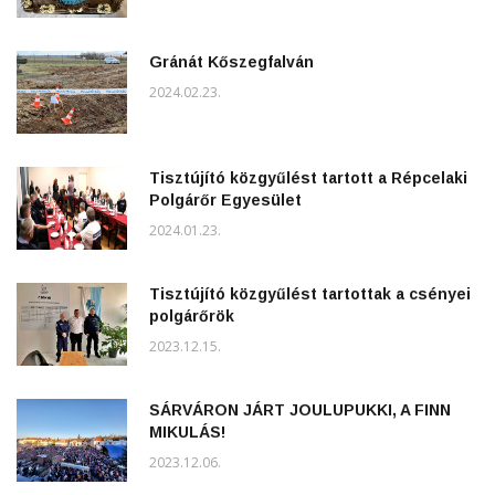
Gránát Kőszegfalván
2024.02.23.
Tisztújító közgyűlést tartott a Répcelaki
Polgárőr Egyesület
2024.01.23.
Tisztújító közgyűlést tartottak a csényei
polgárőrök
2023.12.15.
SÁRVÁRON JÁRT JOULUPUKKI, A FINN
MIKULÁS!
2023.12.06.