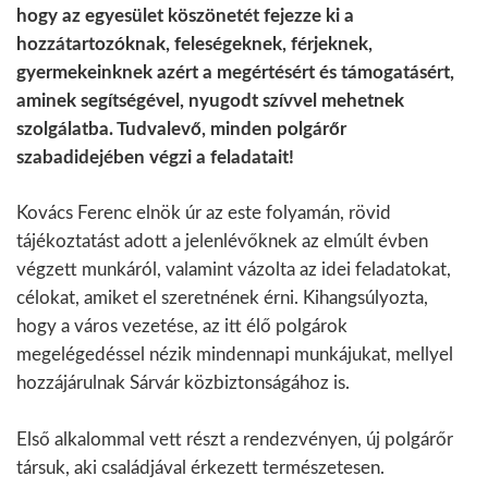
hogy az egyesület köszönetét fejezze ki a
hozzátartozóknak, feleségeknek, férjeknek,
gyermekeinknek azért a megértésért és támogatásért,
aminek segítségével, nyugodt szívvel mehetnek
szolgálatba. Tudvalevő, minden polgárőr
szabadidejében végzi a feladatait!
Kovács Ferenc elnök úr az este folyamán, rövid
tájékoztatást adott a jelenlévőknek az elmúlt évben
végzett munkáról, valamint vázolta az idei feladatokat,
célokat, amiket el szeretnének érni. Kihangsúlyozta,
hogy a város vezetése, az itt élő polgárok
megelégedéssel nézik mindennapi munkájukat, mellyel
hozzájárulnak Sárvár közbiztonságához is.
Első alkalommal vett részt a rendezvényen, új polgárőr
társuk, aki családjával érkezett természetesen.