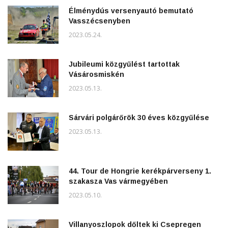
Élménydús versenyautó bemutató
Vasszécsenyben
2023.05.24.
Jubileumi közgyűlést tartottak
Vásárosmiskén
2023.05.13.
Sárvári polgárőrök 30 éves közgyűlése
2023.05.13.
44. Tour de Hongrie kerékpárverseny 1.
szakasza Vas vármegyében
2023.05.10.
Villanyoszlopok dőltek ki Csepregen