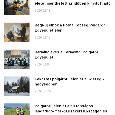
életet menthetett az időben kinyitott ajtó
2026.02.13.
Régi-új elnök a Pósfa Község Polgárőr
Egyesület élén
2026.02.13.
Harminc éves a Körmemdi Polgárőr
Egyesület
2026.02.04.
Fokozott polgárőri jelenlét a Kőszegi-
hegységben
2026.01.20.
Polgárőri jelenlét a biztonságos
labdarúgó-mérkőzésekért Kőszegen és